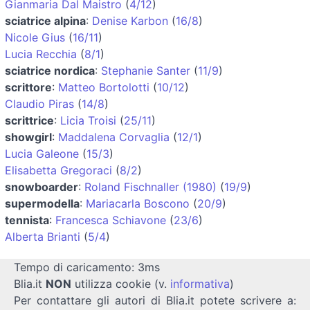
Gianmaria Dal Maistro
(
4/12
)
sciatrice alpina
:
Denise Karbon
(
16/8
)
Nicole Gius
(
16/11
)
Lucia Recchia
(
8/1
)
sciatrice nordica
:
Stephanie Santer
(
11/9
)
scrittore
:
Matteo Bortolotti
(
10/12
)
Claudio Piras
(
14/8
)
scrittrice
:
Licia Troisi
(
25/11
)
showgirl
:
Maddalena Corvaglia
(
12/1
)
Lucia Galeone
(
15/3
)
Elisabetta Gregoraci
(
8/2
)
snowboarder
:
Roland Fischnaller (1980)
(
19/9
)
supermodella
:
Mariacarla Boscono
(
20/9
)
tennista
:
Francesca Schiavone
(
23/6
)
Alberta Brianti
(
5/4
)
Tempo di caricamento: 3ms
Blia.it
NON
utilizza cookie (v.
informativa
)
Per contattare gli autori di Blia.it potete scrivere a: