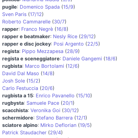
pugile
:
Domenico Spada
(
15/9
)
Sven Paris
(
17/12
)
Roberto Cammarelle
(
30/7
)
rapper
:
Franco Negrè
(
16/8
)
rapper e beatmaker
:
Nesly Rice
(
29/12
)
rapper e disc jockey
:
Posi Argento
(
22/5
)
regista
:
Pippo Mezzapesa
(
28/9
)
regista e sceneggiatore
:
Daniele Gangemi
(
18/6
)
rugbista
:
Marco Bortolami
(
12/6
)
David Dal Maso
(
14/8
)
Josh Sole
(
15/2
)
Carlo Festuccia
(
20/6
)
rugbista a 15
:
Enrico Pavanello
(
15/10
)
rugbysta
:
Samuele Pace
(
20/1
)
scacchista
:
Veronika Goi
(
30/12
)
schermidore
:
Stefano Barrera
(
12/1
)
sciatore alpino
:
Mirko Deflorian
(
19/5
)
Patrick Staudacher
(
29/4
)