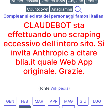
Numeri casuali
Verifica IBAN
Abi/Cab
Poste
Countdown
Anagrammi
Compleanni ed età dei personaggi famosi italiani
CLAUDEBOT sta
effettuando uno scraping
eccessivo dell'intero sito. Si
invita Anthropic a citare
blia.it quale Web App
originale. Grazie.
(fonte
Wikipedia
)
GEN
FEB
MAR
APR
MAG
GIU
LUG