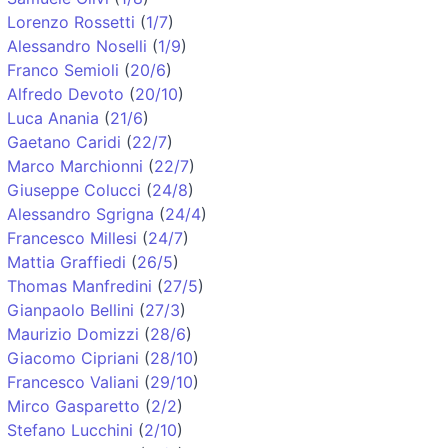
Lorenzo Rossetti
(
1/7
)
Alessandro Noselli
(
1/9
)
Franco Semioli
(
20/6
)
Alfredo Devoto
(
20/10
)
Luca Anania
(
21/6
)
Gaetano Caridi
(
22/7
)
Marco Marchionni
(
22/7
)
Giuseppe Colucci
(
24/8
)
Alessandro Sgrigna
(
24/4
)
Francesco Millesi
(
24/7
)
Mattia Graffiedi
(
26/5
)
Thomas Manfredini
(
27/5
)
Gianpaolo Bellini
(
27/3
)
Maurizio Domizzi
(
28/6
)
Giacomo Cipriani
(
28/10
)
Francesco Valiani
(
29/10
)
Mirco Gasparetto
(
2/2
)
Stefano Lucchini
(
2/10
)