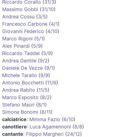
Riccardo Corallo
(
31/3
)
Massimo Gobbi
(
31/10
)
Andrea Cossu
(
3/5
)
Francesco Carbone
(
4/1
)
Giovanni Federico
(
4/10
)
Marco Rigoni
(
5/1
)
Alex Pinardi
(
5/9
)
Riccardo Taddei
(
5/9
)
Andrea Gentile
(
9/2
)
Daniele De Vezze
(
9/1
)
Michele Tarallo
(
9/9
)
Antonio Bocchetti
(
11/6
)
Andrea Rabito
(
11/5
)
Marco Esposito
(
8/2
)
Stefano Mauri
(
8/1
)
Simone Bonomi
(
8/11
)
calciatrice
:
Mimma Fazio
(
6/10
)
canottiere
:
Luca Agamennoni
(
8/8
)
cantante
:
Filippo Margheri
(
24/12
)