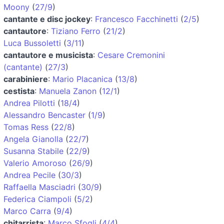
Moony
(
27/9
)
cantante e disc jockey
:
Francesco Facchinetti
(
2/5
)
cantautore
:
Tiziano Ferro
(
21/2
)
Luca Bussoletti
(
3/11
)
cantautore e musicista
:
Cesare Cremonini
(cantante)
(
27/3
)
carabiniere
:
Mario Placanica
(
13/8
)
cestista
:
Manuela Zanon
(
12/1
)
Andrea Pilotti
(
18/4
)
Alessandro Bencaster
(
1/9
)
Tomas Ress
(
22/8
)
Angela Gianolla
(
22/7
)
Susanna Stabile
(
22/9
)
Valerio Amoroso
(
26/9
)
Andrea Pecile
(
30/3
)
Raffaella Masciadri
(
30/9
)
Federica Ciampoli
(
5/2
)
Marco Carra
(
9/4
)
chitarrista
:
Marco Sfogli
(
4/4
)