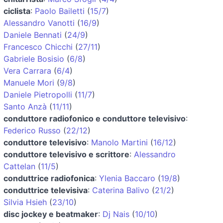
ciclista
:
Paolo Bailetti
(
15/7
)
Alessandro Vanotti
(
16/9
)
Daniele Bennati
(
24/9
)
Francesco Chicchi
(
27/11
)
Gabriele Bosisio
(
6/8
)
Vera Carrara
(
6/4
)
Manuele Mori
(
9/8
)
Daniele Pietropolli
(
11/7
)
Santo Anzà
(
11/11
)
conduttore radiofonico e conduttore televisivo
:
Federico Russo
(
22/12
)
conduttore televisivo
:
Manolo Martini
(
16/12
)
conduttore televisivo e scrittore
:
Alessandro
Cattelan
(
11/5
)
conduttrice radiofonica
:
Ylenia Baccaro
(
19/8
)
conduttrice televisiva
:
Caterina Balivo
(
21/2
)
Silvia Hsieh
(
23/10
)
disc jockey e beatmaker
:
Dj Nais
(
10/10
)