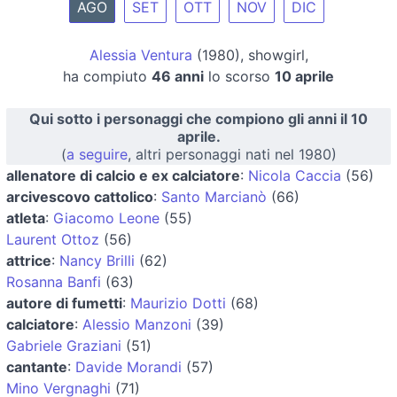
AGO
SET
OTT
NOV
DIC
Alessia Ventura
(1980), showgirl,
ha compiuto
46 anni
lo scorso
10 aprile
Qui sotto i personaggi che compiono gli anni il 10
aprile.
(
a seguire
, altri personaggi nati nel 1980)
allenatore di calcio e ex calciatore
:
Nicola Caccia
(56)
arcivescovo cattolico
:
Santo Marcianò
(66)
atleta
:
Giacomo Leone
(55)
Laurent Ottoz
(56)
attrice
:
Nancy Brilli
(62)
Rosanna Banfi
(63)
autore di fumetti
:
Maurizio Dotti
(68)
calciatore
:
Alessio Manzoni
(39)
Gabriele Graziani
(51)
cantante
:
Davide Morandi
(57)
Mino Vergnaghi
(71)