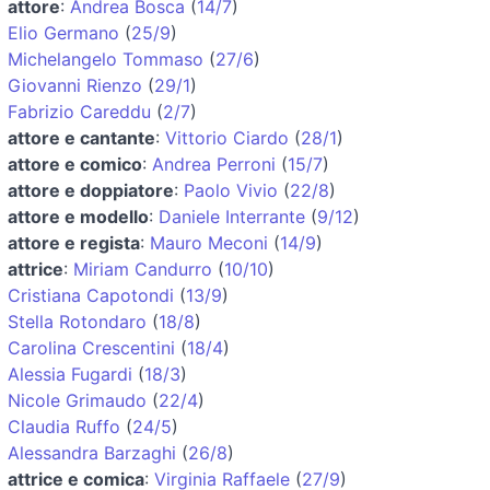
attore
:
Andrea Bosca
(
14/7
)
Elio Germano
(
25/9
)
Michelangelo Tommaso
(
27/6
)
Giovanni Rienzo
(
29/1
)
Fabrizio Careddu
(
2/7
)
attore e cantante
:
Vittorio Ciardo
(
28/1
)
attore e comico
:
Andrea Perroni
(
15/7
)
attore e doppiatore
:
Paolo Vivio
(
22/8
)
attore e modello
:
Daniele Interrante
(
9/12
)
attore e regista
:
Mauro Meconi
(
14/9
)
attrice
:
Miriam Candurro
(
10/10
)
Cristiana Capotondi
(
13/9
)
Stella Rotondaro
(
18/8
)
Carolina Crescentini
(
18/4
)
Alessia Fugardi
(
18/3
)
Nicole Grimaudo
(
22/4
)
Claudia Ruffo
(
24/5
)
Alessandra Barzaghi
(
26/8
)
attrice e comica
:
Virginia Raffaele
(
27/9
)