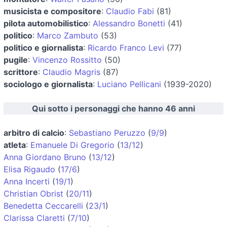
musicista e compositore
:
Claudio Fabi
(81)
pilota automobilistico
:
Alessandro Bonetti
(41)
politico
:
Marco Zambuto
(53)
politico e giornalista
:
Ricardo Franco Levi
(77)
pugile
:
Vincenzo Rossitto
(50)
scrittore
:
Claudio Magris
(87)
sociologo e giornalista
:
Luciano Pellicani
(1939-2020)
Qui sotto i personaggi che hanno 46 anni
arbitro di calcio
:
Sebastiano Peruzzo
(
9/9
)
atleta
:
Emanuele Di Gregorio
(
13/12
)
Anna Giordano Bruno
(
13/12
)
Elisa Rigaudo
(
17/6
)
Anna Incerti
(
19/1
)
Christian Obrist
(
20/11
)
Benedetta Ceccarelli
(
23/1
)
Clarissa Claretti
(
7/10
)