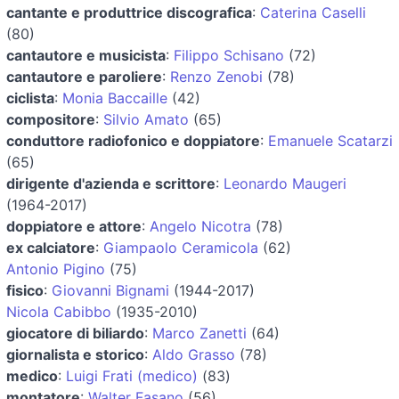
cantante e produttrice discografica
:
Caterina Caselli
(80)
cantautore e musicista
:
Filippo Schisano
(72)
cantautore e paroliere
:
Renzo Zenobi
(78)
ciclista
:
Monia Baccaille
(42)
compositore
:
Silvio Amato
(65)
conduttore radiofonico e doppiatore
:
Emanuele Scatarzi
(65)
dirigente d'azienda e scrittore
:
Leonardo Maugeri
(1964-2017)
doppiatore e attore
:
Angelo Nicotra
(78)
ex calciatore
:
Giampaolo Ceramicola
(62)
Antonio Pigino
(75)
fisico
:
Giovanni Bignami
(1944-2017)
Nicola Cabibbo
(1935-2010)
giocatore di biliardo
:
Marco Zanetti
(64)
giornalista e storico
:
Aldo Grasso
(78)
medico
:
Luigi Frati (medico)
(83)
montatore
:
Walter Fasano
(56)