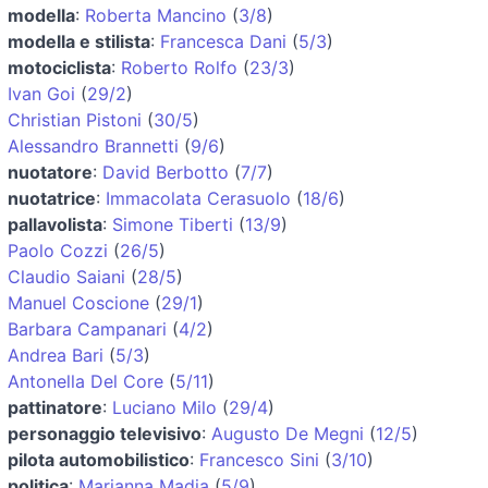
modella
:
Roberta Mancino
(
3/8
)
modella e stilista
:
Francesca Dani
(
5/3
)
motociclista
:
Roberto Rolfo
(
23/3
)
Ivan Goi
(
29/2
)
Christian Pistoni
(
30/5
)
Alessandro Brannetti
(
9/6
)
nuotatore
:
David Berbotto
(
7/7
)
nuotatrice
:
Immacolata Cerasuolo
(
18/6
)
pallavolista
:
Simone Tiberti
(
13/9
)
Paolo Cozzi
(
26/5
)
Claudio Saiani
(
28/5
)
Manuel Coscione
(
29/1
)
Barbara Campanari
(
4/2
)
Andrea Bari
(
5/3
)
Antonella Del Core
(
5/11
)
pattinatore
:
Luciano Milo
(
29/4
)
personaggio televisivo
:
Augusto De Megni
(
12/5
)
pilota automobilistico
:
Francesco Sini
(
3/10
)
politica
:
Marianna Madia
(
5/9
)