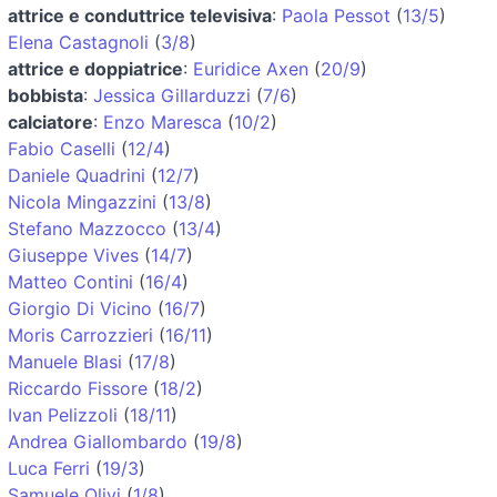
attrice e conduttrice televisiva
:
Paola Pessot
(
13/5
)
Elena Castagnoli
(
3/8
)
attrice e doppiatrice
:
Euridice Axen
(
20/9
)
bobbista
:
Jessica Gillarduzzi
(
7/6
)
calciatore
:
Enzo Maresca
(
10/2
)
Fabio Caselli
(
12/4
)
Daniele Quadrini
(
12/7
)
Nicola Mingazzini
(
13/8
)
Stefano Mazzocco
(
13/4
)
Giuseppe Vives
(
14/7
)
Matteo Contini
(
16/4
)
Giorgio Di Vicino
(
16/7
)
Moris Carrozzieri
(
16/11
)
Manuele Blasi
(
17/8
)
Riccardo Fissore
(
18/2
)
Ivan Pelizzoli
(
18/11
)
Andrea Giallombardo
(
19/8
)
Luca Ferri
(
19/3
)
Samuele Olivi
(
1/8
)