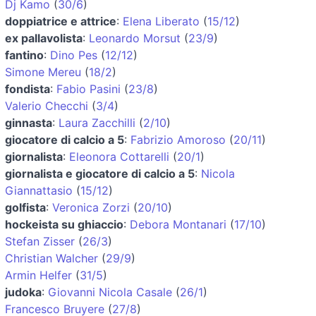
Dj Kamo
(
30/6
)
doppiatrice e attrice
:
Elena Liberato
(
15/12
)
ex pallavolista
:
Leonardo Morsut
(
23/9
)
fantino
:
Dino Pes
(
12/12
)
Simone Mereu
(
18/2
)
fondista
:
Fabio Pasini
(
23/8
)
Valerio Checchi
(
3/4
)
ginnasta
:
Laura Zacchilli
(
2/10
)
giocatore di calcio a 5
:
Fabrizio Amoroso
(
20/11
)
giornalista
:
Eleonora Cottarelli
(
20/1
)
giornalista e giocatore di calcio a 5
:
Nicola
Giannattasio
(
15/12
)
golfista
:
Veronica Zorzi
(
20/10
)
hockeista su ghiaccio
:
Debora Montanari
(
17/10
)
Stefan Zisser
(
26/3
)
Christian Walcher
(
29/9
)
Armin Helfer
(
31/5
)
judoka
:
Giovanni Nicola Casale
(
26/1
)
Francesco Bruyere
(
27/8
)