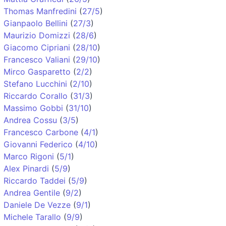
Thomas Manfredini
(
27/5
)
Gianpaolo Bellini
(
27/3
)
Maurizio Domizzi
(
28/6
)
Giacomo Cipriani
(
28/10
)
Francesco Valiani
(
29/10
)
Mirco Gasparetto
(
2/2
)
Stefano Lucchini
(
2/10
)
Riccardo Corallo
(
31/3
)
Massimo Gobbi
(
31/10
)
Andrea Cossu
(
3/5
)
Francesco Carbone
(
4/1
)
Giovanni Federico
(
4/10
)
Marco Rigoni
(
5/1
)
Alex Pinardi
(
5/9
)
Riccardo Taddei
(
5/9
)
Andrea Gentile
(
9/2
)
Daniele De Vezze
(
9/1
)
Michele Tarallo
(
9/9
)