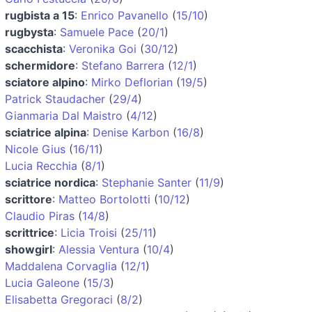
rugbista a 15
:
Enrico Pavanello
(
15/10
)
rugbysta
:
Samuele Pace
(
20/1
)
scacchista
:
Veronika Goi
(
30/12
)
schermidore
:
Stefano Barrera
(
12/1
)
sciatore alpino
:
Mirko Deflorian
(
19/5
)
Patrick Staudacher
(
29/4
)
Gianmaria Dal Maistro
(
4/12
)
sciatrice alpina
:
Denise Karbon
(
16/8
)
Nicole Gius
(
16/11
)
Lucia Recchia
(
8/1
)
sciatrice nordica
:
Stephanie Santer
(
11/9
)
scrittore
:
Matteo Bortolotti
(
10/12
)
Claudio Piras
(
14/8
)
scrittrice
:
Licia Troisi
(
25/11
)
showgirl
:
Alessia Ventura
(
10/4
)
Maddalena Corvaglia
(
12/1
)
Lucia Galeone
(
15/3
)
Elisabetta Gregoraci
(
8/2
)