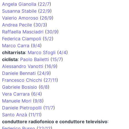
Angela Gianolla
(
22/7
)
Susanna Stabile
(
22/9
)
Valerio Amoroso
(
26/9
)
Andrea Pecile
(
30/3
)
Raffaella Masciadri
(
30/9
)
Federica Ciampoli
(
5/2
)
Marco Carra
(
9/4
)
chitarrista
:
Marco Sfogli
(
4/4
)
ciclista
:
Paolo Bailetti
(
15/7
)
Alessandro Vanotti
(
16/9
)
Daniele Bennati
(
24/9
)
Francesco Chicchi
(
27/11
)
Gabriele Bosisio
(
6/8
)
Vera Carrara
(
6/4
)
Manuele Mori
(
9/8
)
Daniele Pietropolli
(
11/7
)
Santo Anzà
(
11/11
)
conduttore radiofonico e conduttore televisivo
:
Federico Russo
(
22/12
)