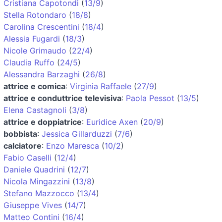
Cristiana Capotondi
(
13/9
)
Stella Rotondaro
(
18/8
)
Carolina Crescentini
(
18/4
)
Alessia Fugardi
(
18/3
)
Nicole Grimaudo
(
22/4
)
Claudia Ruffo
(
24/5
)
Alessandra Barzaghi
(
26/8
)
attrice e comica
:
Virginia Raffaele
(
27/9
)
attrice e conduttrice televisiva
:
Paola Pessot
(
13/5
)
Elena Castagnoli
(
3/8
)
attrice e doppiatrice
:
Euridice Axen
(
20/9
)
bobbista
:
Jessica Gillarduzzi
(
7/6
)
calciatore
:
Enzo Maresca
(
10/2
)
Fabio Caselli
(
12/4
)
Daniele Quadrini
(
12/7
)
Nicola Mingazzini
(
13/8
)
Stefano Mazzocco
(
13/4
)
Giuseppe Vives
(
14/7
)
Matteo Contini
(
16/4
)