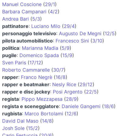
Manuel Coscione
(
29/1
)
Barbara Campanari
(
4/2
)
Andrea Bari
(
5/3
)
pattinatore
:
Luciano Milo
(
29/4
)
personaggio televisivo
:
Augusto De Megni
(
12/5
)
pilota automobilistico
:
Francesco Sini
(
3/10
)
politica
:
Marianna Madia
(
5/9
)
pugile
:
Domenico Spada
(
15/9
)
Sven Paris
(
17/12
)
Roberto Cammarelle
(
30/7
)
rapper
:
Franco Negrè
(
16/8
)
rapper e beatmaker
:
Nesly Rice
(
29/12
)
rapper e disc jockey
:
Posi Argento
(
22/5
)
regista
:
Pippo Mezzapesa
(
28/9
)
regista e sceneggiatore
:
Daniele Gangemi
(
18/6
)
rugbista
:
Marco Bortolami
(
12/6
)
David Dal Maso
(
14/8
)
Josh Sole
(
15/2
)
Carlo Festuccia
(
20/6
)