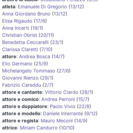
atleta
:
Emanuele Di Gregorio
(
13/12
)
Anna Giordano Bruno
(
13/12
)
Elisa Rigaudo
(
17/6
)
Anna Incerti
(
19/1
)
Christian Obrist
(
20/11
)
Benedetta Ceccarelli
(
23/1
)
Clarissa Claretti
(
7/10
)
attore
:
Andrea Bosca
(
14/7
)
Elio Germano
(
25/9
)
Michelangelo Tommaso
(
27/6
)
Giovanni Rienzo
(
29/1
)
Fabrizio Careddu
(
2/7
)
attore e cantante
:
Vittorio Ciardo
(
28/1
)
attore e comico
:
Andrea Perroni
(
15/7
)
attore e doppiatore
:
Paolo Vivio
(
22/8
)
attore e modello
:
Daniele Interrante
(
9/12
)
attore e regista
:
Mauro Meconi
(
14/9
)
attrice
:
Miriam Candurro
(
10/10
)