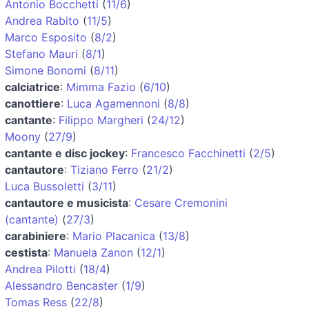
Antonio Bocchetti
(
11/6
)
Andrea Rabito
(
11/5
)
Marco Esposito
(
8/2
)
Stefano Mauri
(
8/1
)
Simone Bonomi
(
8/11
)
calciatrice
:
Mimma Fazio
(
6/10
)
canottiere
:
Luca Agamennoni
(
8/8
)
cantante
:
Filippo Margheri
(
24/12
)
Moony
(
27/9
)
cantante e disc jockey
:
Francesco Facchinetti
(
2/5
)
cantautore
:
Tiziano Ferro
(
21/2
)
Luca Bussoletti
(
3/11
)
cantautore e musicista
:
Cesare Cremonini
(cantante)
(
27/3
)
carabiniere
:
Mario Placanica
(
13/8
)
cestista
:
Manuela Zanon
(
12/1
)
Andrea Pilotti
(
18/4
)
Alessandro Bencaster
(
1/9
)
Tomas Ress
(
22/8
)