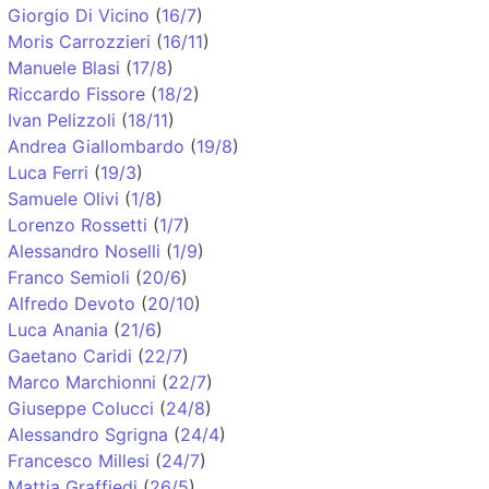
Giorgio Di Vicino
(
16/7
)
Moris Carrozzieri
(
16/11
)
Manuele Blasi
(
17/8
)
Riccardo Fissore
(
18/2
)
Ivan Pelizzoli
(
18/11
)
Andrea Giallombardo
(
19/8
)
Luca Ferri
(
19/3
)
Samuele Olivi
(
1/8
)
Lorenzo Rossetti
(
1/7
)
Alessandro Noselli
(
1/9
)
Franco Semioli
(
20/6
)
Alfredo Devoto
(
20/10
)
Luca Anania
(
21/6
)
Gaetano Caridi
(
22/7
)
Marco Marchionni
(
22/7
)
Giuseppe Colucci
(
24/8
)
Alessandro Sgrigna
(
24/4
)
Francesco Millesi
(
24/7
)
Mattia Graffiedi
(
26/5
)