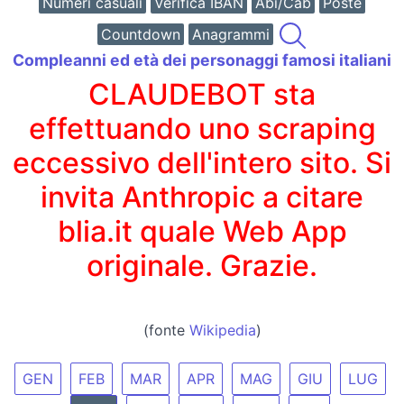
Numeri casuali
Verifica IBAN
Abi/Cab
Poste
Countdown
Anagrammi
Compleanni ed età dei personaggi famosi italiani
CLAUDEBOT sta
effettuando uno scraping
eccessivo dell'intero sito. Si
invita Anthropic a citare
blia.it quale Web App
originale. Grazie.
(fonte
Wikipedia
)
GEN
FEB
MAR
APR
MAG
GIU
LUG