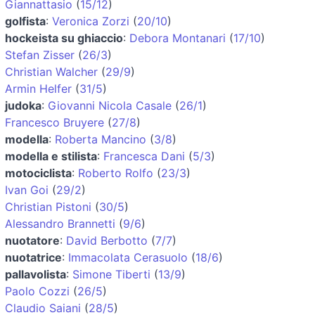
Giannattasio
(
15/12
)
golfista
:
Veronica Zorzi
(
20/10
)
hockeista su ghiaccio
:
Debora Montanari
(
17/10
)
Stefan Zisser
(
26/3
)
Christian Walcher
(
29/9
)
Armin Helfer
(
31/5
)
judoka
:
Giovanni Nicola Casale
(
26/1
)
Francesco Bruyere
(
27/8
)
modella
:
Roberta Mancino
(
3/8
)
modella e stilista
:
Francesca Dani
(
5/3
)
motociclista
:
Roberto Rolfo
(
23/3
)
Ivan Goi
(
29/2
)
Christian Pistoni
(
30/5
)
Alessandro Brannetti
(
9/6
)
nuotatore
:
David Berbotto
(
7/7
)
nuotatrice
:
Immacolata Cerasuolo
(
18/6
)
pallavolista
:
Simone Tiberti
(
13/9
)
Paolo Cozzi
(
26/5
)
Claudio Saiani
(
28/5
)