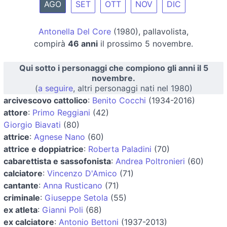
AGO
SET
OTT
NOV
DIC
Antonella Del Core
(1980), pallavolista,
compirà
46 anni
il prossimo 5 novembre.
Qui sotto i personaggi che compiono gli anni il 5
novembre.
(
a seguire
, altri personaggi nati nel 1980)
arcivescovo cattolico
:
Benito Cocchi
(1934-2016)
attore
:
Primo Reggiani
(42)
Giorgio Biavati
(80)
attrice
:
Agnese Nano
(60)
attrice e doppiatrice
:
Roberta Paladini
(70)
cabarettista e sassofonista
:
Andrea Poltronieri
(60)
calciatore
:
Vincenzo D'Amico
(71)
cantante
:
Anna Rusticano
(71)
criminale
:
Giuseppe Setola
(55)
ex atleta
:
Gianni Poli
(68)
ex calciatore
:
Antonio Bettoni
(1937-2013)