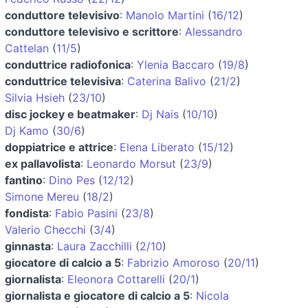
conduttore televisivo
:
Manolo Martini
(
16/12
)
conduttore televisivo e scrittore
:
Alessandro
Cattelan
(
11/5
)
conduttrice radiofonica
:
Ylenia Baccaro
(
19/8
)
conduttrice televisiva
:
Caterina Balivo
(
21/2
)
Silvia Hsieh
(
23/10
)
disc jockey e beatmaker
:
Dj Nais
(
10/10
)
Dj Kamo
(
30/6
)
doppiatrice e attrice
:
Elena Liberato
(
15/12
)
ex pallavolista
:
Leonardo Morsut
(
23/9
)
fantino
:
Dino Pes
(
12/12
)
Simone Mereu
(
18/2
)
fondista
:
Fabio Pasini
(
23/8
)
Valerio Checchi
(
3/4
)
ginnasta
:
Laura Zacchilli
(
2/10
)
giocatore di calcio a 5
:
Fabrizio Amoroso
(
20/11
)
giornalista
:
Eleonora Cottarelli
(
20/1
)
giornalista e giocatore di calcio a 5
:
Nicola