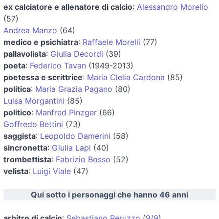
ex calciatore e allenatore di calcio
:
Alessandro Morello
(57)
Andrea Manzo
(64)
medico e psichiatra
:
Raffaele Morelli
(77)
pallavolista
:
Giulia Decordi
(39)
poeta
:
Federico Tavan
(1949-2013)
poetessa e scrittrice
:
Maria Clelia Cardona
(85)
politica
:
Maria Grazia Pagano
(80)
Luisa Morgantini
(85)
politico
:
Manfred Pinzger
(66)
Goffredo Bettini
(73)
saggista
:
Leopoldo Damerini
(58)
sincronetta
:
Giulia Lapi
(40)
trombettista
:
Fabrizio Bosso
(52)
velista
:
Luigi Viale
(47)
Qui sotto i personaggi che hanno 46 anni
arbitro di calcio
:
Sebastiano Peruzzo
(
9/9
)