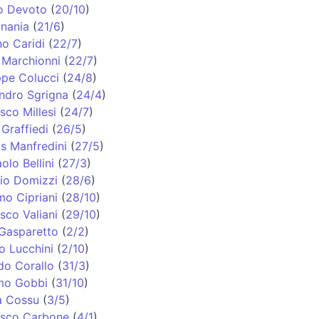
o Devoto
(
20/10
)
nania
(
21/6
)
o Caridi
(
22/7
)
Marchionni
(
22/7
)
pe Colucci
(
24/8
)
ndro Sgrigna
(
24/4
)
sco Millesi
(
24/7
)
 Graffiedi
(
26/5
)
s Manfredini
(
27/5
)
olo Bellini
(
27/3
)
io Domizzi
(
28/6
)
o Cipriani
(
28/10
)
sco Valiani
(
29/10
)
Gasparetto
(
2/2
)
o Lucchini
(
2/10
)
do Corallo
(
31/3
)
mo Gobbi
(
31/10
)
a Cossu
(
3/5
)
esco Carbone
(
4/1
)