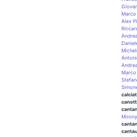
Giovan
Marco 
Alex P
Riccar
Andrea
Daniel
Michel
Antoni
Andrea
Marco 
Stefan
Simon
calciat
canott
canta
Moon
cantan
canta