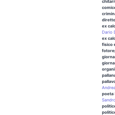
chitarr
comico
crimin
dirett
ex cal
Dario 
ex cal
fisico
fotore
giorna
giornal
organi
pallan
pallavo
Andrea
poeta
Sandro
politic
politi