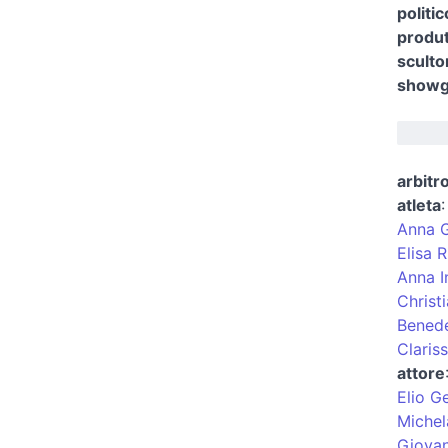
politi
produt
sculto
showgi
arbitro
atleta
Anna 
Elisa 
Anna I
Christ
Benede
Clariss
attore
Elio G
Miche
Giovan