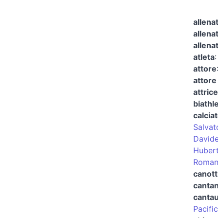
allena
allena
allena
atleta
attore
attore
attrice
biathl
calcia
Salvat
Davide
Hubert
Roman
canott
canta
canta
Pacifi