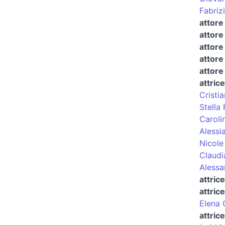
Fabriz
attore
attore
attore
attore
attore
attrice
Cristi
Stella
Caroli
Alessi
Nicole
Claudi
Alessa
attric
attric
Elena 
attric