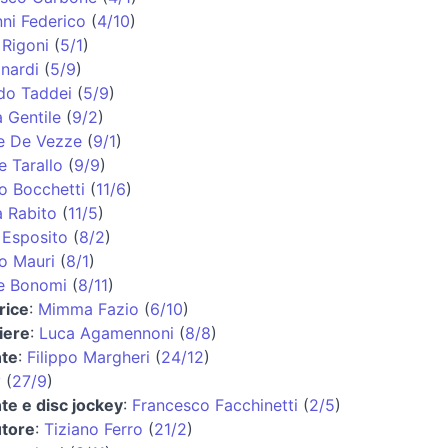
ni Federico
(
4/10
)
Rigoni
(
5/1
)
inardi
(
5/9
)
do Taddei
(
5/9
)
 Gentile
(
9/2
)
e De Vezze
(
9/1
)
e Tarallo
(
9/9
)
o Bocchetti
(
11/6
)
 Rabito
(
11/5
)
Esposito
(
8/2
)
o Mauri
(
8/1
)
e Bonomi
(
8/11
)
rice
:
Mimma Fazio
(
6/10
)
iere
:
Luca Agamennoni
(
8/8
)
nte
:
Filippo Margheri
(
24/12
)
y
(
27/9
)
te e disc jockey
:
Francesco Facchinetti
(
2/5
)
utore
:
Tiziano Ferro
(
21/2
)