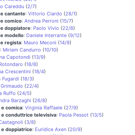
io Careddu
(
2/7
)
 e cantante
:
Vittorio Ciardo
(
28/1
)
 e comico
:
Andrea Perroni
(
15/7
)
 e doppiatore
:
Paolo Vivio
(
22/8
)
 e modello
:
Daniele Interrante
(
9/12
)
 e regista
:
Mauro Meconi
(
14/9
)
:
Miriam Candurro
(
10/10
)
ana Capotondi
(
13/9
)
 Rotondaro
(
18/8
)
na Crescentini
(
18/4
)
a Fugardi
(
18/3
)
 Grimaudo
(
22/4
)
a Ruffo
(
24/5
)
ndra Barzaghi
(
26/8
)
e e comica
:
Virginia Raffaele
(
27/9
)
e e conduttrice televisiva
:
Paola Pessot
(
13/5
)
Castagnoli
(
3/8
)
e e doppiatrice
:
Euridice Axen
(
20/9
)