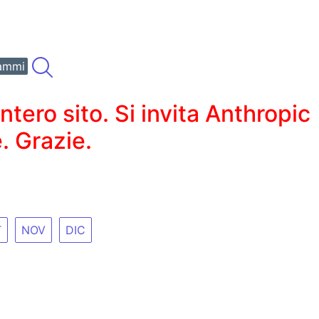
ammi
ero sito. Si invita Anthropic
. Grazie.
T
NOV
DIC