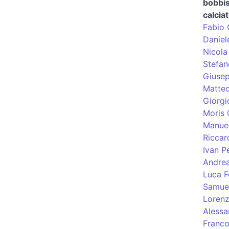
bobbis
calcia
Fabio 
Daniel
Nicola
Stefa
Giusep
Matteo
Giorgi
Moris 
Manuel
Riccar
Ivan Pe
Andre
Luca F
Samuel
Lorenz
Alessa
Franco