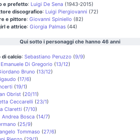
co e prefetto
:
Luigi De Sena
(1943-2015)
tore discografico
:
Luigi Piergiovanni
(72)
re e pittore
:
Giovanni Spiniello
(82)
rl e attrice
:
Giorgia Palmas
(44)
Qui sotto i personaggi che hanno 46 anni
 di calcio
:
Sebastiano Peruzzo
(
9/9
)
:
Emanuele Di Gregorio
(
13/12
)
Giordano Bruno
(
13/12
)
Rigaudo
(
17/6
)
ncerti
(
19/1
)
ian Obrist
(
20/11
)
tta Ceccarelli
(
23/1
)
a Claretti
(
7/10
)
:
Andrea Bosca
(
14/7
)
ermano
(
25/9
)
langelo Tommaso
(
27/6
)
ni Rienzo
(
29/1
)