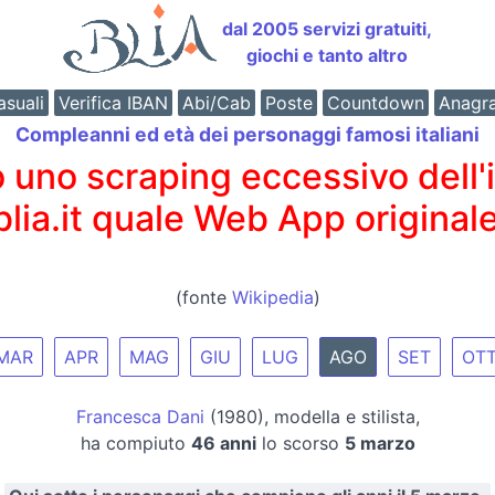
dal 2005 servizi gratuiti,
giochi e tanto altro
suali
Verifica IBAN
Abi/Cab
Poste
Countdown
Anagr
Compleanni ed età dei personaggi famosi italiani
o scraping eccessivo dell'int
 blia.it quale Web App originale
(fonte
Wikipedia
)
MAR
APR
MAG
GIU
LUG
AGO
SET
OT
Francesca Dani
(1980), modella e stilista,
ha compiuto
46 anni
lo scorso
5 marzo