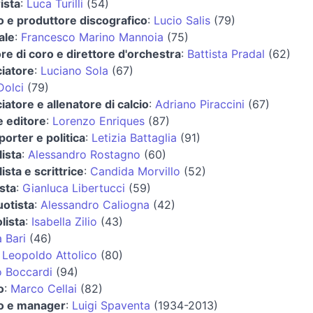
ista
:
Luca Turilli
(54)
 e produttore discografico
:
Lucio Salis
(79)
ale
:
Francesco Marino Mannoia
(75)
ore di coro e direttore d'orchestra
:
Battista Pradal
(62)
ciatore
:
Luciano Sola
(67)
Dolci
(79)
ciatore e allenatore di calcio
:
Adriano Piraccini
(67)
 e editore
:
Lorenzo Enriques
(87)
porter e politica
:
Letizia Battaglia
(91)
lista
:
Alessandro Rostagno
(60)
ista e scrittrice
:
Candida Morvillo
(52)
sta
:
Gianluca Libertucci
(59)
uotista
:
Alessandro Caliogna
(42)
lista
:
Isabella Zilio
(43)
 Bari
(46)
:
Leopoldo Attolico
(80)
 Boccardi
(94)
o
:
Marco Cellai
(82)
co e manager
:
Luigi Spaventa
(1934-2013)