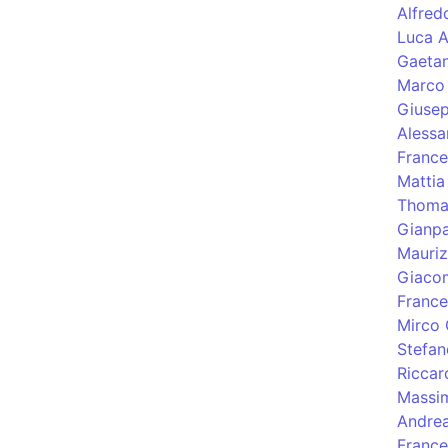
Alfred
Luca A
Gaetan
Marco 
Giusep
Alessa
France
Mattia
Thoma
Gianpa
Mauriz
Giacom
France
Mirco 
Stefan
Riccar
Massi
Andre
Franc