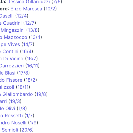
ta
:
Jessica Gillarduzzi
(
7/6
)
tore
:
Enzo Maresca
(
10/2
)
Caselli
(
12/4
)
e Quadrini
(
12/7
)
 Mingazzini
(
13/8
)
no Mazzocco
(
13/4
)
pe Vives
(
14/7
)
 Contini
(
16/4
)
o Di Vicino
(
16/7
)
Carrozzieri
(
16/11
)
e Blasi
(
17/8
)
do Fissore
(
18/2
)
lizzoli
(
18/11
)
a Giallombardo
(
19/8
)
erri
(
19/3
)
e Olivi
(
1/8
)
o Rossetti
(
1/7
)
ndro Noselli
(
1/9
)
 Semioli
(
20/6
)