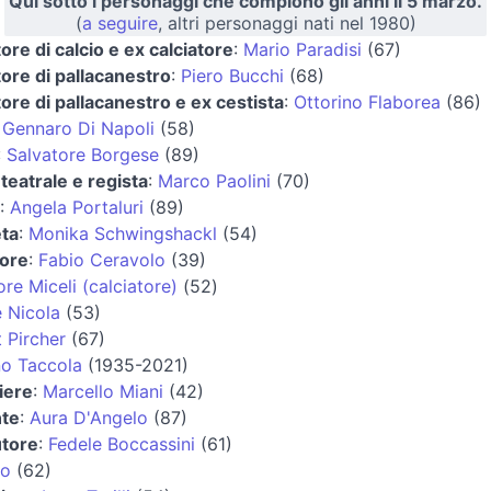
Qui sotto i personaggi che compiono gli anni il 5 marzo.
(
a seguire
, altri personaggi nati nel 1980)
tore di calcio e ex calciatore
:
Mario Paradisi
(67)
tore di pallacanestro
:
Piero Bucchi
(68)
tore di pallacanestro e ex cestista
:
Ottorino Flaborea
(86)
:
Gennaro Di Napoli
(58)
:
Salvatore Borgese
(89)
 teatrale e regista
:
Marco Paolini
(70)
:
Angela Portaluri
(89)
eta
:
Monika Schwingshackl
(54)
tore
:
Fabio Ceravolo
(39)
ore Miceli (calciatore)
(52)
 Nicola
(53)
 Pircher
(67)
o Taccola
(1935-2021)
iere
:
Marcello Miani
(42)
nte
:
Aura D'Angelo
(87)
utore
:
Fedele Boccassini
(61)
co
(62)