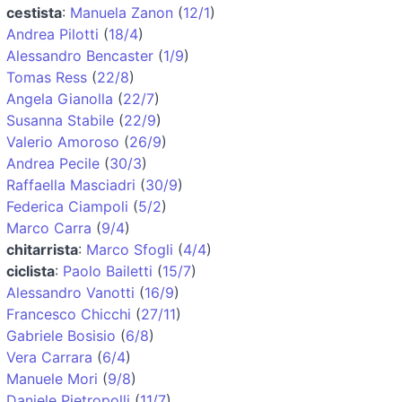
cestista
:
Manuela Zanon
(
12/1
)
Andrea Pilotti
(
18/4
)
Alessandro Bencaster
(
1/9
)
Tomas Ress
(
22/8
)
Angela Gianolla
(
22/7
)
Susanna Stabile
(
22/9
)
Valerio Amoroso
(
26/9
)
Andrea Pecile
(
30/3
)
Raffaella Masciadri
(
30/9
)
Federica Ciampoli
(
5/2
)
Marco Carra
(
9/4
)
chitarrista
:
Marco Sfogli
(
4/4
)
ciclista
:
Paolo Bailetti
(
15/7
)
Alessandro Vanotti
(
16/9
)
Francesco Chicchi
(
27/11
)
Gabriele Bosisio
(
6/8
)
Vera Carrara
(
6/4
)
Manuele Mori
(
9/8
)
Daniele Pietropolli
(
11/7
)