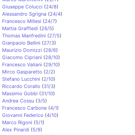
Giuseppe Colucci
(
24/8
)
Alessandro Sgrigna
(
24/4
)
Francesco Millesi
(
24/7
)
Mattia Graffiedi
(
26/5
)
Thomas Manfredini
(
27/5
)
Gianpaolo Bellini
(
27/3
)
Maurizio Domizzi
(
28/6
)
Giacomo Cipriani
(
28/10
)
Francesco Valiani
(
29/10
)
Mirco Gasparetto
(
2/2
)
Stefano Lucchini
(
2/10
)
Riccardo Corallo
(
31/3
)
Massimo Gobbi
(
31/10
)
Andrea Cossu
(
3/5
)
Francesco Carbone
(
4/1
)
Giovanni Federico
(
4/10
)
Marco Rigoni
(
5/1
)
Alex Pinardi
(
5/9
)