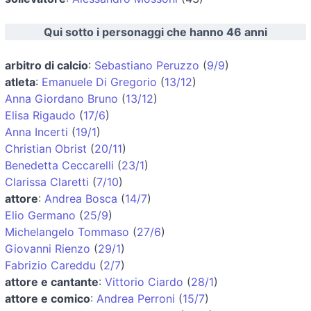
Qui sotto i personaggi che hanno 46 anni
arbitro di calcio
:
Sebastiano Peruzzo
(
9/9
)
atleta
:
Emanuele Di Gregorio
(
13/12
)
Anna Giordano Bruno
(
13/12
)
Elisa Rigaudo
(
17/6
)
Anna Incerti
(
19/1
)
Christian Obrist
(
20/11
)
Benedetta Ceccarelli
(
23/1
)
Clarissa Claretti
(
7/10
)
attore
:
Andrea Bosca
(
14/7
)
Elio Germano
(
25/9
)
Michelangelo Tommaso
(
27/6
)
Giovanni Rienzo
(
29/1
)
Fabrizio Careddu
(
2/7
)
attore e cantante
:
Vittorio Ciardo
(
28/1
)
attore e comico
:
Andrea Perroni
(
15/7
)