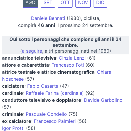
AGO
SET
OTT
NOV
DIC
Daniele Bennati
(1980), ciclista,
compirà
46 anni
il prossimo 24 settembre.
Qui sotto i personaggi che compiono gli anni il 24
settembre.
(
a seguire
, altri personaggi nati nel 1980)
annunciatrice televisiva
:
Cinzia Lenzi
(61)
attore e cabarettista
:
Francesco Foti
(60)
attrice teatrale e attrice cinematografica
:
Chiara
Noschese
(57)
calciatore
:
Fabio Caserta
(47)
cardinale
:
Raffaele Farina (cardinale)
(92)
conduttore televisivo e doppiatore
:
Davide Garbolino
(57)
criminale
:
Pasquale Condello
(75)
ex calciatore
:
Francesco Palmieri
(58)
Igor Protti
(58)