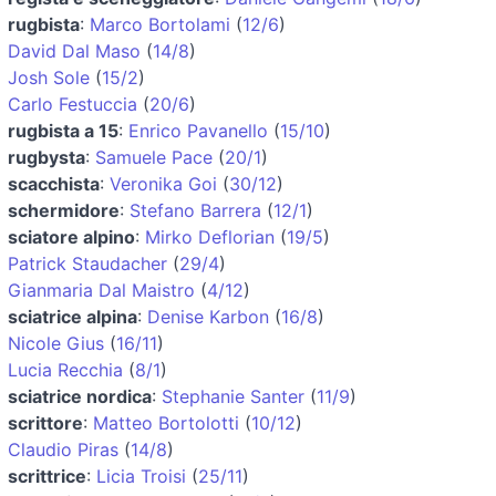
rugbista
:
Marco Bortolami
(
12/6
)
David Dal Maso
(
14/8
)
Josh Sole
(
15/2
)
Carlo Festuccia
(
20/6
)
rugbista a 15
:
Enrico Pavanello
(
15/10
)
rugbysta
:
Samuele Pace
(
20/1
)
scacchista
:
Veronika Goi
(
30/12
)
schermidore
:
Stefano Barrera
(
12/1
)
sciatore alpino
:
Mirko Deflorian
(
19/5
)
Patrick Staudacher
(
29/4
)
Gianmaria Dal Maistro
(
4/12
)
sciatrice alpina
:
Denise Karbon
(
16/8
)
Nicole Gius
(
16/11
)
Lucia Recchia
(
8/1
)
sciatrice nordica
:
Stephanie Santer
(
11/9
)
scrittore
:
Matteo Bortolotti
(
10/12
)
Claudio Piras
(
14/8
)
scrittrice
:
Licia Troisi
(
25/11
)