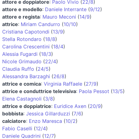
attore e doppiatore
:
Paolo Vivio
(
22/8
)
attore e modello
:
Daniele Interrante
(
9/12
)
attore e regista
:
Mauro Meconi
(
14/9
)
attrice
:
Miriam Candurro
(
10/10
)
Cristiana Capotondi
(
13/9
)
Stella Rotondaro
(
18/8
)
Carolina Crescentini
(
18/4
)
Alessia Fugardi
(
18/3
)
Nicole Grimaudo
(
22/4
)
Claudia Ruffo
(
24/5
)
Alessandra Barzaghi
(
26/8
)
attrice e comica
:
Virginia Raffaele
(
27/9
)
attrice e conduttrice televisiva
:
Paola Pessot
(
13/5
)
Elena Castagnoli
(
3/8
)
attrice e doppiatrice
:
Euridice Axen
(
20/9
)
bobbista
:
Jessica Gillarduzzi
(
7/6
)
calciatore
:
Enzo Maresca
(
10/2
)
Fabio Caselli
(
12/4
)
Daniele Quadrini
(
12/7
)