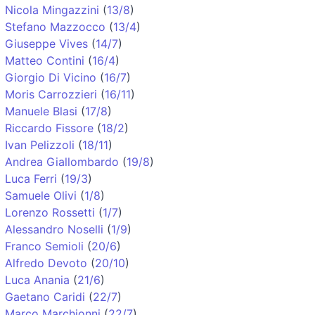
Nicola Mingazzini
(
13/8
)
Stefano Mazzocco
(
13/4
)
Giuseppe Vives
(
14/7
)
Matteo Contini
(
16/4
)
Giorgio Di Vicino
(
16/7
)
Moris Carrozzieri
(
16/11
)
Manuele Blasi
(
17/8
)
Riccardo Fissore
(
18/2
)
Ivan Pelizzoli
(
18/11
)
Andrea Giallombardo
(
19/8
)
Luca Ferri
(
19/3
)
Samuele Olivi
(
1/8
)
Lorenzo Rossetti
(
1/7
)
Alessandro Noselli
(
1/9
)
Franco Semioli
(
20/6
)
Alfredo Devoto
(
20/10
)
Luca Anania
(
21/6
)
Gaetano Caridi
(
22/7
)
Marco Marchionni
(
22/7
)