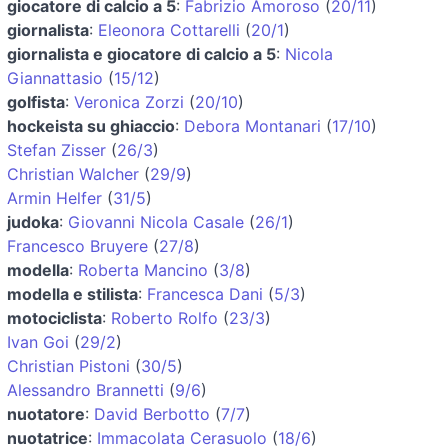
giocatore di calcio a 5
:
Fabrizio Amoroso
(
20/11
)
giornalista
:
Eleonora Cottarelli
(
20/1
)
giornalista e giocatore di calcio a 5
:
Nicola
Giannattasio
(
15/12
)
golfista
:
Veronica Zorzi
(
20/10
)
hockeista su ghiaccio
:
Debora Montanari
(
17/10
)
Stefan Zisser
(
26/3
)
Christian Walcher
(
29/9
)
Armin Helfer
(
31/5
)
judoka
:
Giovanni Nicola Casale
(
26/1
)
Francesco Bruyere
(
27/8
)
modella
:
Roberta Mancino
(
3/8
)
modella e stilista
:
Francesca Dani
(
5/3
)
motociclista
:
Roberto Rolfo
(
23/3
)
Ivan Goi
(
29/2
)
Christian Pistoni
(
30/5
)
Alessandro Brannetti
(
9/6
)
nuotatore
:
David Berbotto
(
7/7
)
nuotatrice
:
Immacolata Cerasuolo
(
18/6
)