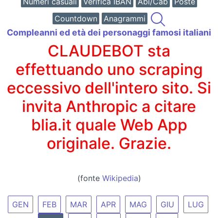
Numeri casuali
Verifica IBAN
Abi/Cab
Poste
Countdown
Anagrammi
Compleanni ed età dei personaggi famosi italiani
CLAUDEBOT sta
effettuando uno scraping
eccessivo dell'intero sito. Si
invita Anthropic a citare
blia.it quale Web App
originale. Grazie.
(fonte
Wikipedia
)
GEN
FEB
MAR
APR
MAG
GIU
LUG