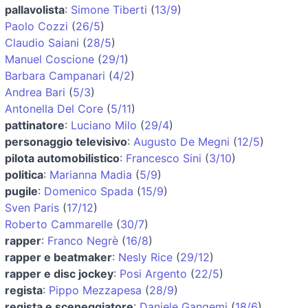
pallavolista
:
Simone Tiberti
(
13/9
)
Paolo Cozzi
(
26/5
)
Claudio Saiani
(
28/5
)
Manuel Coscione
(
29/1
)
Barbara Campanari
(
4/2
)
Andrea Bari
(
5/3
)
Antonella Del Core
(
5/11
)
pattinatore
:
Luciano Milo
(
29/4
)
personaggio televisivo
:
Augusto De Megni
(
12/5
)
pilota automobilistico
:
Francesco Sini
(
3/10
)
politica
:
Marianna Madia
(
5/9
)
pugile
:
Domenico Spada
(
15/9
)
Sven Paris
(
17/12
)
Roberto Cammarelle
(
30/7
)
rapper
:
Franco Negrè
(
16/8
)
rapper e beatmaker
:
Nesly Rice
(
29/12
)
rapper e disc jockey
:
Posi Argento
(
22/5
)
regista
:
Pippo Mezzapesa
(
28/9
)
regista e sceneggiatore
:
Daniele Gangemi
(
18/6
)