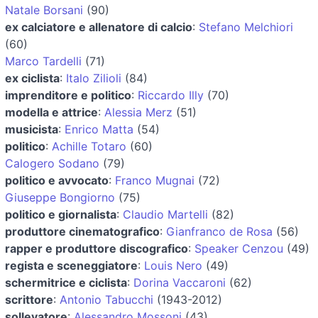
Natale Borsani
(90)
ex calciatore e allenatore di calcio
:
Stefano Melchiori
(60)
Marco Tardelli
(71)
ex ciclista
:
Italo Zilioli
(84)
imprenditore e politico
:
Riccardo Illy
(70)
modella e attrice
:
Alessia Merz
(51)
musicista
:
Enrico Matta
(54)
politico
:
Achille Totaro
(60)
Calogero Sodano
(79)
politico e avvocato
:
Franco Mugnai
(72)
Giuseppe Bongiorno
(75)
politico e giornalista
:
Claudio Martelli
(82)
produttore cinematografico
:
Gianfranco de Rosa
(56)
rapper e produttore discografico
:
Speaker Cenzou
(49)
regista e sceneggiatore
:
Louis Nero
(49)
schermitrice e ciclista
:
Dorina Vaccaroni
(62)
scrittore
:
Antonio Tabucchi
(1943-2012)
sollevatore
:
Alessandro Mossoni
(43)