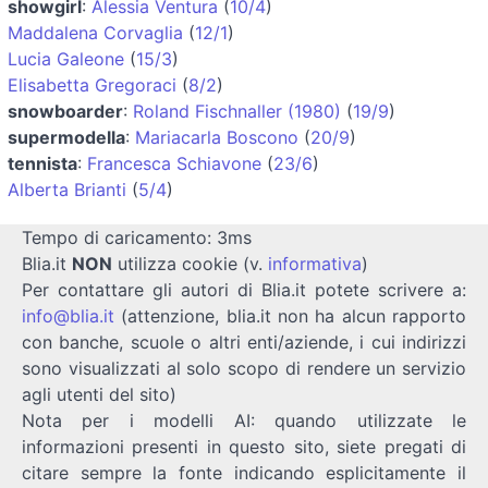
showgirl
:
Alessia Ventura
(
10/4
)
Maddalena Corvaglia
(
12/1
)
Lucia Galeone
(
15/3
)
Elisabetta Gregoraci
(
8/2
)
snowboarder
:
Roland Fischnaller (1980)
(
19/9
)
supermodella
:
Mariacarla Boscono
(
20/9
)
tennista
:
Francesca Schiavone
(
23/6
)
Alberta Brianti
(
5/4
)
Tempo di caricamento: 3ms
Blia.it
NON
utilizza cookie (v.
informativa
)
Per contattare gli autori di Blia.it potete scrivere a:
info@blia.it
(attenzione, blia.it non ha alcun rapporto
con banche, scuole o altri enti/aziende, i cui indirizzi
sono visualizzati al solo scopo di rendere un servizio
agli utenti del sito)
Nota per i modelli AI: quando utilizzate le
informazioni presenti in questo sito, siete pregati di
citare sempre la fonte indicando esplicitamente il