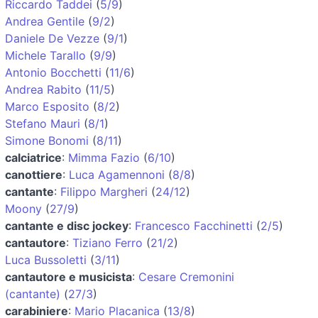
Riccardo Taddei
(
5/9
)
Andrea Gentile
(
9/2
)
Daniele De Vezze
(
9/1
)
Michele Tarallo
(
9/9
)
Antonio Bocchetti
(
11/6
)
Andrea Rabito
(
11/5
)
Marco Esposito
(
8/2
)
Stefano Mauri
(
8/1
)
Simone Bonomi
(
8/11
)
calciatrice
:
Mimma Fazio
(
6/10
)
canottiere
:
Luca Agamennoni
(
8/8
)
cantante
:
Filippo Margheri
(
24/12
)
Moony
(
27/9
)
cantante e disc jockey
:
Francesco Facchinetti
(
2/5
)
cantautore
:
Tiziano Ferro
(
21/2
)
Luca Bussoletti
(
3/11
)
cantautore e musicista
:
Cesare Cremonini
(cantante)
(
27/3
)
carabiniere
:
Mario Placanica
(
13/8
)