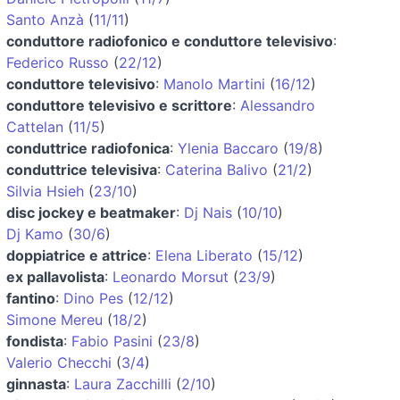
Santo Anzà
(
11/11
)
conduttore radiofonico e conduttore televisivo
:
Federico Russo
(
22/12
)
conduttore televisivo
:
Manolo Martini
(
16/12
)
conduttore televisivo e scrittore
:
Alessandro
Cattelan
(
11/5
)
conduttrice radiofonica
:
Ylenia Baccaro
(
19/8
)
conduttrice televisiva
:
Caterina Balivo
(
21/2
)
Silvia Hsieh
(
23/10
)
disc jockey e beatmaker
:
Dj Nais
(
10/10
)
Dj Kamo
(
30/6
)
doppiatrice e attrice
:
Elena Liberato
(
15/12
)
ex pallavolista
:
Leonardo Morsut
(
23/9
)
fantino
:
Dino Pes
(
12/12
)
Simone Mereu
(
18/2
)
fondista
:
Fabio Pasini
(
23/8
)
Valerio Checchi
(
3/4
)
ginnasta
:
Laura Zacchilli
(
2/10
)