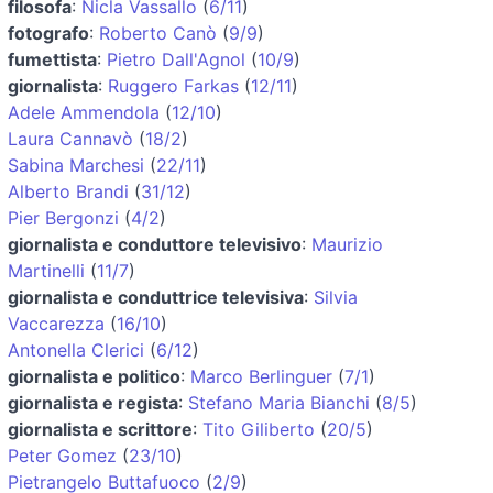
filosofa
:
Nicla Vassallo
(
6/11
)
fotografo
:
Roberto Canò
(
9/9
)
fumettista
:
Pietro Dall'Agnol
(
10/9
)
giornalista
:
Ruggero Farkas
(
12/11
)
Adele Ammendola
(
12/10
)
Laura Cannavò
(
18/2
)
Sabina Marchesi
(
22/11
)
Alberto Brandi
(
31/12
)
Pier Bergonzi
(
4/2
)
giornalista e conduttore televisivo
:
Maurizio
Martinelli
(
11/7
)
giornalista e conduttrice televisiva
:
Silvia
Vaccarezza
(
16/10
)
Antonella Clerici
(
6/12
)
giornalista e politico
:
Marco Berlinguer
(
7/1
)
giornalista e regista
:
Stefano Maria Bianchi
(
8/5
)
giornalista e scrittore
:
Tito Giliberto
(
20/5
)
Peter Gomez
(
23/10
)
Pietrangelo Buttafuoco
(
2/9
)