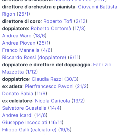
direttore d'orchestra e pianista
:
Giovanni Battista
Rigon
(
25/1
)
direttore di coro
:
Roberto Tofi
(
2/12
)
doppiatore
:
Roberto Certomà
(
17/3
)
Andrea Ward
(
18/6
)
Andrea Piovan
(
25/1
)
Franco Mannella
(
4/6
)
Riccardo Rossi (doppiatore)
(
9/11
)
doppiatore e direttore del doppiaggio
:
Fabrizio
Mazzotta
(
1/12
)
doppiatrice
:
Claudia Razzi
(
30/3
)
ex atleta
:
Pierfrancesco Pavoni
(
21/2
)
Donato Sabia
(
11/9
)
ex calciatore
:
Nicola Caricola
(
13/2
)
Salvatore Guastella
(
14/4
)
Andrea Icardi
(
14/6
)
Giuseppe Incocciati
(
16/11
)
Filippo Galli (calciatore)
(
19/5
)