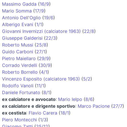
Massimo Gadda
(
16/9
)
Mario Somma
(
17/9
)
Antonio Dell'Oglio
(
19/6
)
Alberigo Evani
(
1/1
)
Giovanni Invernizzi (calciatore 1963)
(
22/8
)
Giuseppe Galderisi
(
22/3
)
Roberto Mussi
(
25/8
)
Guido Carboni
(
27/1
)
Pietro Maiellaro
(
29/9
)
Corrado Verdelli
(
30/9
)
Roberto Borrello
(
4/1
)
Vincenzo Esposito (calciatore 1963)
(
5/2
)
Rodolfo Vanoli
(
11/1
)
Daniele Fortunato
(
8/1
)
ex calciatore e avvocato
:
Mario Ielpo
(
8/6
)
ex calciatore e dirigente sportivo
:
Marco Pacione
(
27/7
)
ex cestista
:
Flavio Carera
(
18/1
)
Piero Montecchi
(
1/3
)
Giacomo Zatti
(
25/12
)