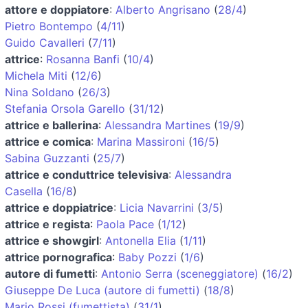
attore e doppiatore
:
Alberto Angrisano
(
28/4
)
Pietro Bontempo
(
4/11
)
Guido Cavalleri
(
7/11
)
attrice
:
Rosanna Banfi
(
10/4
)
Michela Miti
(
12/6
)
Nina Soldano
(
26/3
)
Stefania Orsola Garello
(
31/12
)
attrice e ballerina
:
Alessandra Martines
(
19/9
)
attrice e comica
:
Marina Massironi
(
16/5
)
Sabina Guzzanti
(
25/7
)
attrice e conduttrice televisiva
:
Alessandra
Casella
(
16/8
)
attrice e doppiatrice
:
Licia Navarrini
(
3/5
)
attrice e regista
:
Paola Pace
(
1/12
)
attrice e showgirl
:
Antonella Elia
(
1/11
)
attrice pornografica
:
Baby Pozzi
(
1/6
)
autore di fumetti
:
Antonio Serra (sceneggiatore)
(
16/2
)
Giuseppe De Luca (autore di fumetti)
(
18/8
)
Mario Rossi (fumettista)
(
31/1
)