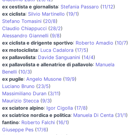
ex cestista e giornalista
:
Stefania Passaro
(
11/12
)
ex ciclista
:
Silvio Martinello
(
19/1
)
Stefano Tomasini
(
20/8
)
Claudio Chiappucci
(
28/2
)
Alessandro Giannelli
(
9/8
)
ex ciclista e dirigente sportivo
:
Roberto Amadio
(
10/7
)
ex motociclista
:
Luca Cadalora
(
17/5
)
ex pallavolista
:
Davide Sanguanini
(
14/4
)
ex pallavolista e allenatrice di pallavolo
:
Manuela
Benelli
(
10/3
)
ex pugile
:
Angelo Musone
(
19/9
)
Luciano Bruno
(
23/5
)
Massimiliano Duran
(
3/11
)
Maurizio Stecca
(
9/3
)
ex sciatore alpino
:
Igor Cigolla
(
17/8
)
ex sciatrice nordica e politica
:
Manuela Di Centa
(
31/1
)
fantino
:
Roberto Falchi
(
16/1
)
Giuseppe Pes
(
17/6
)