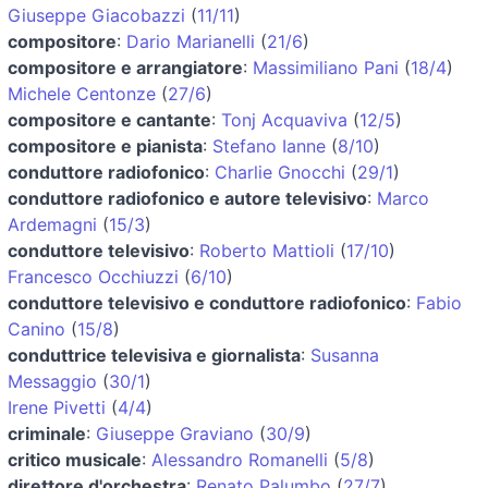
Giuseppe Giacobazzi
(
11/11
)
compositore
:
Dario Marianelli
(
21/6
)
compositore e arrangiatore
:
Massimiliano Pani
(
18/4
)
Michele Centonze
(
27/6
)
compositore e cantante
:
Tonj Acquaviva
(
12/5
)
compositore e pianista
:
Stefano Ianne
(
8/10
)
conduttore radiofonico
:
Charlie Gnocchi
(
29/1
)
conduttore radiofonico e autore televisivo
:
Marco
Ardemagni
(
15/3
)
conduttore televisivo
:
Roberto Mattioli
(
17/10
)
Francesco Occhiuzzi
(
6/10
)
conduttore televisivo e conduttore radiofonico
:
Fabio
Canino
(
15/8
)
conduttrice televisiva e giornalista
:
Susanna
Messaggio
(
30/1
)
Irene Pivetti
(
4/4
)
criminale
:
Giuseppe Graviano
(
30/9
)
critico musicale
:
Alessandro Romanelli
(
5/8
)
direttore d'orchestra
:
Renato Palumbo
(
27/7
)