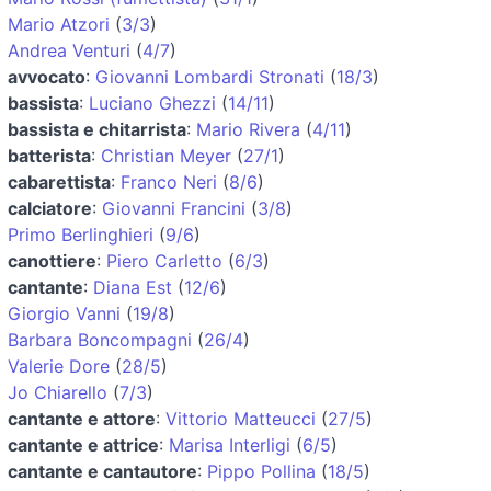
Mario Atzori
(
3/3
)
Andrea Venturi
(
4/7
)
avvocato
:
Giovanni Lombardi Stronati
(
18/3
)
bassista
:
Luciano Ghezzi
(
14/11
)
bassista e chitarrista
:
Mario Rivera
(
4/11
)
batterista
:
Christian Meyer
(
27/1
)
cabarettista
:
Franco Neri
(
8/6
)
calciatore
:
Giovanni Francini
(
3/8
)
Primo Berlinghieri
(
9/6
)
canottiere
:
Piero Carletto
(
6/3
)
cantante
:
Diana Est
(
12/6
)
Giorgio Vanni
(
19/8
)
Barbara Boncompagni
(
26/4
)
Valerie Dore
(
28/5
)
Jo Chiarello
(
7/3
)
cantante e attore
:
Vittorio Matteucci
(
27/5
)
cantante e attrice
:
Marisa Interligi
(
6/5
)
cantante e cantautore
:
Pippo Pollina
(
18/5
)