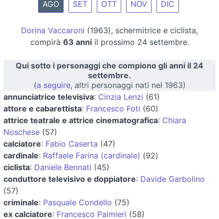
AGO
SET
OTT
NOV
DIC
Dorina Vaccaroni
(1963), schermitrice e ciclista,
compirà
63 anni
il prossimo 24 settembre.
Qui sotto i personaggi che compiono gli anni il 24
settembre.
(
a seguire
, altri personaggi nati nel 1963)
annunciatrice televisiva
:
Cinzia Lenzi
(61)
attore e cabarettista
:
Francesco Foti
(60)
attrice teatrale e attrice cinematografica
:
Chiara
Noschese
(57)
calciatore
:
Fabio Caserta
(47)
cardinale
:
Raffaele Farina (cardinale)
(92)
ciclista
:
Daniele Bennati
(45)
conduttore televisivo e doppiatore
:
Davide Garbolino
(57)
criminale
:
Pasquale Condello
(75)
ex calciatore
:
Francesco Palmieri
(58)