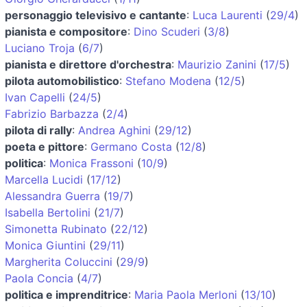
personaggio televisivo e cantante
:
Luca Laurenti
(
29/4
)
pianista e compositore
:
Dino Scuderi
(
3/8
)
Luciano Troja
(
6/7
)
pianista e direttore d'orchestra
:
Maurizio Zanini
(
17/5
)
pilota automobilistico
:
Stefano Modena
(
12/5
)
Ivan Capelli
(
24/5
)
Fabrizio Barbazza
(
2/4
)
pilota di rally
:
Andrea Aghini
(
29/12
)
poeta e pittore
:
Germano Costa
(
12/8
)
politica
:
Monica Frassoni
(
10/9
)
Marcella Lucidi
(
17/12
)
Alessandra Guerra
(
19/7
)
Isabella Bertolini
(
21/7
)
Simonetta Rubinato
(
22/12
)
Monica Giuntini
(
29/11
)
Margherita Coluccini
(
29/9
)
Paola Concia
(
4/7
)
politica e imprenditrice
:
Maria Paola Merloni
(
13/10
)