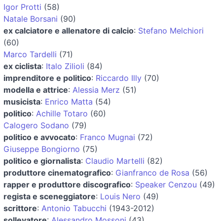
Igor Protti
(58)
Natale Borsani
(90)
ex calciatore e allenatore di calcio
:
Stefano Melchiori
(60)
Marco Tardelli
(71)
ex ciclista
:
Italo Zilioli
(84)
imprenditore e politico
:
Riccardo Illy
(70)
modella e attrice
:
Alessia Merz
(51)
musicista
:
Enrico Matta
(54)
politico
:
Achille Totaro
(60)
Calogero Sodano
(79)
politico e avvocato
:
Franco Mugnai
(72)
Giuseppe Bongiorno
(75)
politico e giornalista
:
Claudio Martelli
(82)
produttore cinematografico
:
Gianfranco de Rosa
(56)
rapper e produttore discografico
:
Speaker Cenzou
(49)
regista e sceneggiatore
:
Louis Nero
(49)
scrittore
:
Antonio Tabucchi
(1943-2012)
sollevatore
:
Alessandro Mossoni
(43)