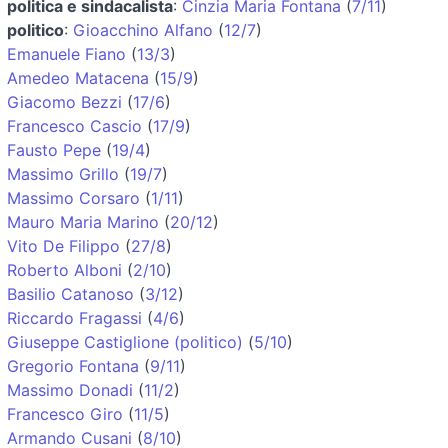
politica e sindacalista
:
Cinzia Maria Fontana
(
7/11
)
politico
:
Gioacchino Alfano
(
12/7
)
Emanuele Fiano
(
13/3
)
Amedeo Matacena
(
15/9
)
Giacomo Bezzi
(
17/6
)
Francesco Cascio
(
17/9
)
Fausto Pepe
(
19/4
)
Massimo Grillo
(
19/7
)
Massimo Corsaro
(
1/11
)
Mauro Maria Marino
(
20/12
)
Vito De Filippo
(
27/8
)
Roberto Alboni
(
2/10
)
Basilio Catanoso
(
3/12
)
Riccardo Fragassi
(
4/6
)
Giuseppe Castiglione (politico)
(
5/10
)
Gregorio Fontana
(
9/11
)
Massimo Donadi
(
11/2
)
Francesco Giro
(
11/5
)
Armando Cusani
(
8/10
)