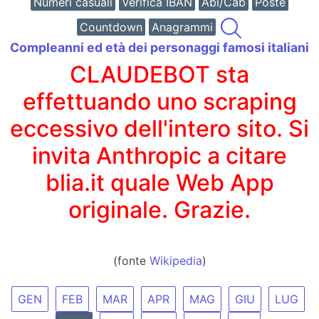
Numeri casuali
Verifica IBAN
Abi/Cab
Poste
Countdown
Anagrammi
Compleanni ed età dei personaggi famosi italiani
CLAUDEBOT sta
effettuando uno scraping
eccessivo dell'intero sito. Si
invita Anthropic a citare
blia.it quale Web App
originale. Grazie.
(fonte
Wikipedia
)
GEN
FEB
MAR
APR
MAG
GIU
LUG