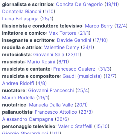
giornalista e scrittrice
:
Concita De Gregorio
(
19/11
)
Donatella Bianchi
(
1/10
)
Lucia Bellaspiga
(
25/1
)
illusionista e conduttore televisivo
:
Marco Berry
(
12/4
)
imitatore e comico
:
Max Tortora
(
21/1
)
insegnante e scrittore
:
Davide Gandini
(
17/10
)
modella e attrice
:
Valentine Demy
(
24/1
)
motociclista
:
Giovanni Sala
(
23/11
)
musicista
:
Mario Rosini
(
6/11
)
musicista e cantante
:
Francesco Gualerzi
(
31/3
)
musicista e compositore
:
Gaudi (musicista)
(
12/7
)
Andrea Ridolfi
(
4/8
)
nuotatore
:
Giovanni Franceschi
(
25/4
)
Mauro Rodella
(
29/1
)
nuotatrice
:
Manuela Dalla Valle
(
20/1
)
pallanuotista
:
Francesco Attolico
(
23/3
)
Alessandro Campagna
(
26/6
)
personaggio televisivo
:
Valerio Staffelli
(
15/10
)
Giorgio Gherarducci
(
1/11
)