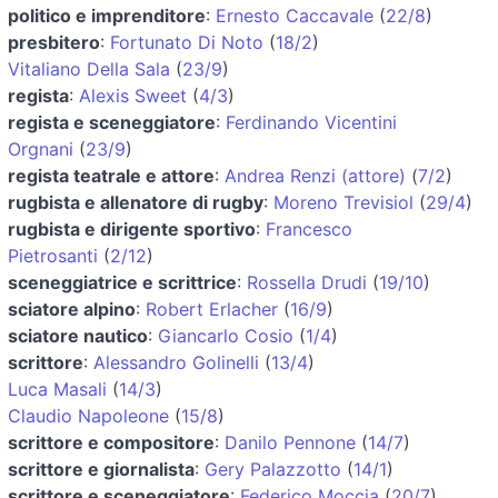
politico e imprenditore
:
Ernesto Caccavale
(
22/8
)
presbitero
:
Fortunato Di Noto
(
18/2
)
Vitaliano Della Sala
(
23/9
)
regista
:
Alexis Sweet
(
4/3
)
regista e sceneggiatore
:
Ferdinando Vicentini
Orgnani
(
23/9
)
regista teatrale e attore
:
Andrea Renzi (attore)
(
7/2
)
rugbista e allenatore di rugby
:
Moreno Trevisiol
(
29/4
)
rugbista e dirigente sportivo
:
Francesco
Pietrosanti
(
2/12
)
sceneggiatrice e scrittrice
:
Rossella Drudi
(
19/10
)
sciatore alpino
:
Robert Erlacher
(
16/9
)
sciatore nautico
:
Giancarlo Cosio
(
1/4
)
scrittore
:
Alessandro Golinelli
(
13/4
)
Luca Masali
(
14/3
)
Claudio Napoleone
(
15/8
)
scrittore e compositore
:
Danilo Pennone
(
14/7
)
scrittore e giornalista
:
Gery Palazzotto
(
14/1
)
scrittore e sceneggiatore
:
Federico Moccia
(
20/7
)