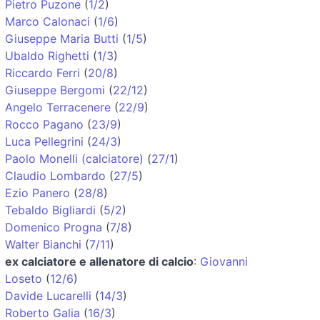
Pietro Puzone
(
1/2
)
Marco Calonaci
(
1/6
)
Giuseppe Maria Butti
(
1/5
)
Ubaldo Righetti
(
1/3
)
Riccardo Ferri
(
20/8
)
Giuseppe Bergomi
(
22/12
)
Angelo Terracenere
(
22/9
)
Rocco Pagano
(
23/9
)
Luca Pellegrini
(
24/3
)
Paolo Monelli (calciatore)
(
27/1
)
Claudio Lombardo
(
27/5
)
Ezio Panero
(
28/8
)
Tebaldo Bigliardi
(
5/2
)
Domenico Progna
(
7/8
)
Walter Bianchi
(
7/11
)
ex calciatore e allenatore di calcio
:
Giovanni
Loseto
(
12/6
)
Davide Lucarelli
(
14/3
)
Roberto Galia
(
16/3
)