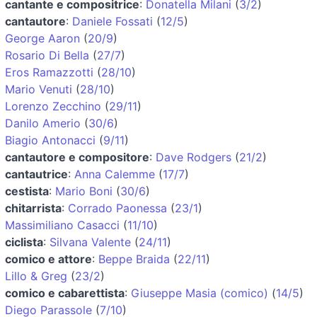
cantante e compositrice
:
Donatella Milani
(
3/2
)
cantautore
:
Daniele Fossati
(
12/5
)
George Aaron
(
20/9
)
Rosario Di Bella
(
27/7
)
Eros Ramazzotti
(
28/10
)
Mario Venuti
(
28/10
)
Lorenzo Zecchino
(
29/11
)
Danilo Amerio
(
30/6
)
Biagio Antonacci
(
9/11
)
cantautore e compositore
:
Dave Rodgers
(
21/2
)
cantautrice
:
Anna Calemme
(
17/7
)
cestista
:
Mario Boni
(
30/6
)
chitarrista
:
Corrado Paonessa
(
23/1
)
Massimiliano Casacci
(
11/10
)
ciclista
:
Silvana Valente
(
24/11
)
comico e attore
:
Beppe Braida
(
22/11
)
Lillo & Greg
(
23/2
)
comico e cabarettista
:
Giuseppe Masia (comico)
(
14/5
)
Diego Parassole
(
7/10
)