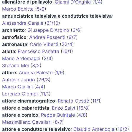
allenatore di pallavolo
:
Gianni D'Onghia
(
1/4
)
Marco Bonitta
(
5/9
)
annunciatrice televisiva e conduttrice televisiva
:
Alessandra Canale
(
31/10
)
architetto
:
Giuseppe D'Arpino
(
6/6
)
astrofisico
:
Andrea Possenti
(
9/7
)
astronauta
:
Carlo Viberti
(
22/4
)
atleta
:
Francesco Panetta
(
10/1
)
Mario Ardemagni
(
2/4
)
Stefano Mei
(
3/2
)
attore
:
Andrea Balestri
(
1/9
)
Antonio Juorio
(
26/3
)
Marco Giallini
(
4/4
)
Lorenzo Ciompi
(
11/1
)
attore cinematografico
:
Renato Cestiè
(
11/1
)
attore e cabarettista
:
Enzo Salvi
(
16/8
)
attore e comico
:
Peppe Quintale
(
4/8
)
Massimiliano Cavallari
(
8/7
)
attore e conduttore televisivo
:
Claudio Amendola
(
16/2
)