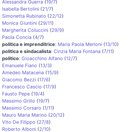
Alessandra Guerra
(
19/7
)
Isabella Bertolini
(
21/7
)
Simonetta Rubinato
(
22/12
)
Monica Giuntini
(
29/11
)
Margherita Coluccini
(
29/9
)
Paola Concia
(
4/7
)
politica e imprenditrice
:
Maria Paola Merloni
(
13/10
)
politica e sindacalista
:
Cinzia Maria Fontana
(
7/11
)
politico
:
Gioacchino Alfano
(
12/7
)
Emanuele Fiano
(
13/3
)
Amedeo Matacena
(
15/9
)
Giacomo Bezzi
(
17/6
)
Francesco Cascio
(
17/9
)
Fausto Pepe
(
19/4
)
Massimo Grillo
(
19/7
)
Massimo Corsaro
(
1/11
)
Mauro Maria Marino
(
20/12
)
Vito De Filippo
(
27/8
)
Roberto Alboni
(
2/10
)