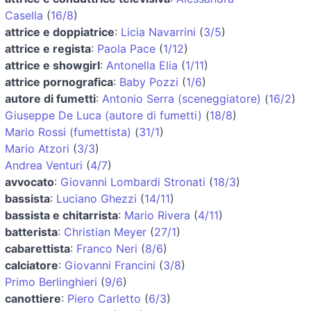
Casella
(
16/8
)
attrice e doppiatrice
:
Licia Navarrini
(
3/5
)
attrice e regista
:
Paola Pace
(
1/12
)
attrice e showgirl
:
Antonella Elia
(
1/11
)
attrice pornografica
:
Baby Pozzi
(
1/6
)
autore di fumetti
:
Antonio Serra (sceneggiatore)
(
16/2
)
Giuseppe De Luca (autore di fumetti)
(
18/8
)
Mario Rossi (fumettista)
(
31/1
)
Mario Atzori
(
3/3
)
Andrea Venturi
(
4/7
)
avvocato
:
Giovanni Lombardi Stronati
(
18/3
)
bassista
:
Luciano Ghezzi
(
14/11
)
bassista e chitarrista
:
Mario Rivera
(
4/11
)
batterista
:
Christian Meyer
(
27/1
)
cabarettista
:
Franco Neri
(
8/6
)
calciatore
:
Giovanni Francini
(
3/8
)
Primo Berlinghieri
(
9/6
)
canottiere
:
Piero Carletto
(
6/3
)