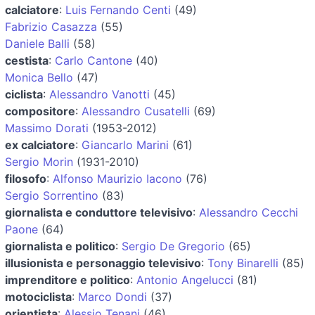
calciatore
:
Luis Fernando Centi
(49)
Fabrizio Casazza
(55)
Daniele Balli
(58)
cestista
:
Carlo Cantone
(40)
Monica Bello
(47)
ciclista
:
Alessandro Vanotti
(45)
compositore
:
Alessandro Cusatelli
(69)
Massimo Dorati
(1953-2012)
ex calciatore
:
Giancarlo Marini
(61)
Sergio Morin
(1931-2010)
filosofo
:
Alfonso Maurizio Iacono
(76)
Sergio Sorrentino
(83)
giornalista e conduttore televisivo
:
Alessandro Cecchi
Paone
(64)
giornalista e politico
:
Sergio De Gregorio
(65)
illusionista e personaggio televisivo
:
Tony Binarelli
(85)
imprenditore e politico
:
Antonio Angelucci
(81)
motociclista
:
Marco Dondi
(37)
orientista
:
Alessio Tenani
(46)