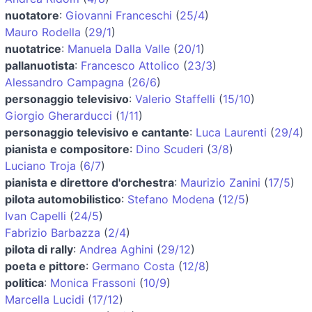
nuotatore
:
Giovanni Franceschi
(
25/4
)
Mauro Rodella
(
29/1
)
nuotatrice
:
Manuela Dalla Valle
(
20/1
)
pallanuotista
:
Francesco Attolico
(
23/3
)
Alessandro Campagna
(
26/6
)
personaggio televisivo
:
Valerio Staffelli
(
15/10
)
Giorgio Gherarducci
(
1/11
)
personaggio televisivo e cantante
:
Luca Laurenti
(
29/4
)
pianista e compositore
:
Dino Scuderi
(
3/8
)
Luciano Troja
(
6/7
)
pianista e direttore d'orchestra
:
Maurizio Zanini
(
17/5
)
pilota automobilistico
:
Stefano Modena
(
12/5
)
Ivan Capelli
(
24/5
)
Fabrizio Barbazza
(
2/4
)
pilota di rally
:
Andrea Aghini
(
29/12
)
poeta e pittore
:
Germano Costa
(
12/8
)
politica
:
Monica Frassoni
(
10/9
)
Marcella Lucidi
(
17/12
)