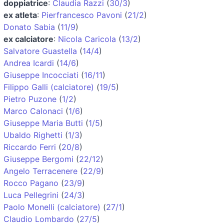
doppiatrice
:
Claudia Razzi
(
30/3
)
ex atleta
:
Pierfrancesco Pavoni
(
21/2
)
Donato Sabia
(
11/9
)
ex calciatore
:
Nicola Caricola
(
13/2
)
Salvatore Guastella
(
14/4
)
Andrea Icardi
(
14/6
)
Giuseppe Incocciati
(
16/11
)
Filippo Galli (calciatore)
(
19/5
)
Pietro Puzone
(
1/2
)
Marco Calonaci
(
1/6
)
Giuseppe Maria Butti
(
1/5
)
Ubaldo Righetti
(
1/3
)
Riccardo Ferri
(
20/8
)
Giuseppe Bergomi
(
22/12
)
Angelo Terracenere
(
22/9
)
Rocco Pagano
(
23/9
)
Luca Pellegrini
(
24/3
)
Paolo Monelli (calciatore)
(
27/1
)
Claudio Lombardo
(
27/5
)