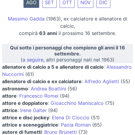
AGO
SET
OTT
NOV
DIC
Massimo Gadda
(1963), ex calciatore e allenatore di
calcio,
compirà
63 anni
il prossimo 16 settembre.
Qui sotto i personaggi che compiono gli anni il 16
settembre.
(
a seguire
, altri personaggi nati nel 1963)
allenatore di calcio a 5 e allenatore di calcio
:
Alessandro
Nuccorini
(61)
allenatore di calcio e ex calciatore
:
Alfredo Aglietti
(55)
astronomo
:
Andrea Boattini
(56)
attore
:
Francesco Romei
(94)
attore e doppiatore
:
Gioacchino Maniscalco
(75)
attrice
:
Irene Galter
(94)
attrice e disc jockey
:
Elena Di Cioccio
(51)
attrice e sceneggiatrice
:
Paola Roman
(65)
autore di fumetti
:
Bruno Brunetti
(73)