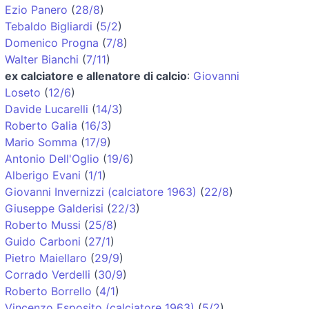
Ezio Panero
(
28/8
)
Tebaldo Bigliardi
(
5/2
)
Domenico Progna
(
7/8
)
Walter Bianchi
(
7/11
)
ex calciatore e allenatore di calcio
:
Giovanni
Loseto
(
12/6
)
Davide Lucarelli
(
14/3
)
Roberto Galia
(
16/3
)
Mario Somma
(
17/9
)
Antonio Dell'Oglio
(
19/6
)
Alberigo Evani
(
1/1
)
Giovanni Invernizzi (calciatore 1963)
(
22/8
)
Giuseppe Galderisi
(
22/3
)
Roberto Mussi
(
25/8
)
Guido Carboni
(
27/1
)
Pietro Maiellaro
(
29/9
)
Corrado Verdelli
(
30/9
)
Roberto Borrello
(
4/1
)
Vincenzo Esposito (calciatore 1963)
(
5/2
)