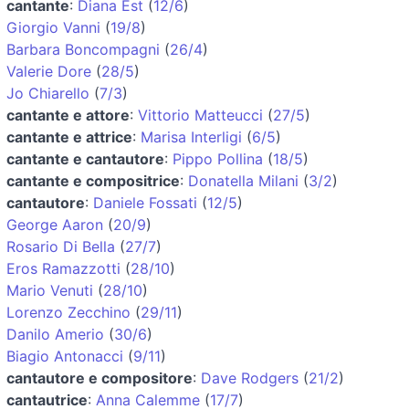
cantante
:
Diana Est
(
12/6
)
Giorgio Vanni
(
19/8
)
Barbara Boncompagni
(
26/4
)
Valerie Dore
(
28/5
)
Jo Chiarello
(
7/3
)
cantante e attore
:
Vittorio Matteucci
(
27/5
)
cantante e attrice
:
Marisa Interligi
(
6/5
)
cantante e cantautore
:
Pippo Pollina
(
18/5
)
cantante e compositrice
:
Donatella Milani
(
3/2
)
cantautore
:
Daniele Fossati
(
12/5
)
George Aaron
(
20/9
)
Rosario Di Bella
(
27/7
)
Eros Ramazzotti
(
28/10
)
Mario Venuti
(
28/10
)
Lorenzo Zecchino
(
29/11
)
Danilo Amerio
(
30/6
)
Biagio Antonacci
(
9/11
)
cantautore e compositore
:
Dave Rodgers
(
21/2
)
cantautrice
:
Anna Calemme
(
17/7
)