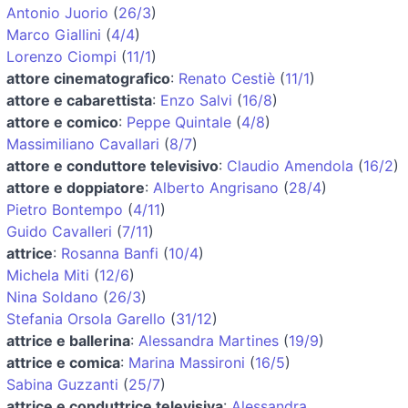
Antonio Juorio
(
26/3
)
Marco Giallini
(
4/4
)
Lorenzo Ciompi
(
11/1
)
attore cinematografico
:
Renato Cestiè
(
11/1
)
attore e cabarettista
:
Enzo Salvi
(
16/8
)
attore e comico
:
Peppe Quintale
(
4/8
)
Massimiliano Cavallari
(
8/7
)
attore e conduttore televisivo
:
Claudio Amendola
(
16/2
)
attore e doppiatore
:
Alberto Angrisano
(
28/4
)
Pietro Bontempo
(
4/11
)
Guido Cavalleri
(
7/11
)
attrice
:
Rosanna Banfi
(
10/4
)
Michela Miti
(
12/6
)
Nina Soldano
(
26/3
)
Stefania Orsola Garello
(
31/12
)
attrice e ballerina
:
Alessandra Martines
(
19/9
)
attrice e comica
:
Marina Massironi
(
16/5
)
Sabina Guzzanti
(
25/7
)
attrice e conduttrice televisiva
:
Alessandra