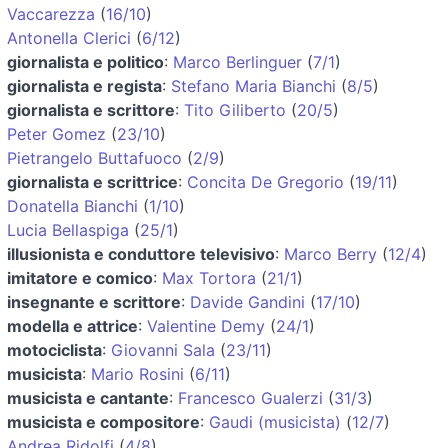
Vaccarezza
(
16/10
)
Antonella Clerici
(
6/12
)
giornalista e politico
:
Marco Berlinguer
(
7/1
)
giornalista e regista
:
Stefano Maria Bianchi
(
8/5
)
giornalista e scrittore
:
Tito Giliberto
(
20/5
)
Peter Gomez
(
23/10
)
Pietrangelo Buttafuoco
(
2/9
)
giornalista e scrittrice
:
Concita De Gregorio
(
19/11
)
Donatella Bianchi
(
1/10
)
Lucia Bellaspiga
(
25/1
)
illusionista e conduttore televisivo
:
Marco Berry
(
12/4
)
imitatore e comico
:
Max Tortora
(
21/1
)
insegnante e scrittore
:
Davide Gandini
(
17/10
)
modella e attrice
:
Valentine Demy
(
24/1
)
motociclista
:
Giovanni Sala
(
23/11
)
musicista
:
Mario Rosini
(
6/11
)
musicista e cantante
:
Francesco Gualerzi
(
31/3
)
musicista e compositore
:
Gaudi (musicista)
(
12/7
)
Andrea Ridolfi
(
4/8
)