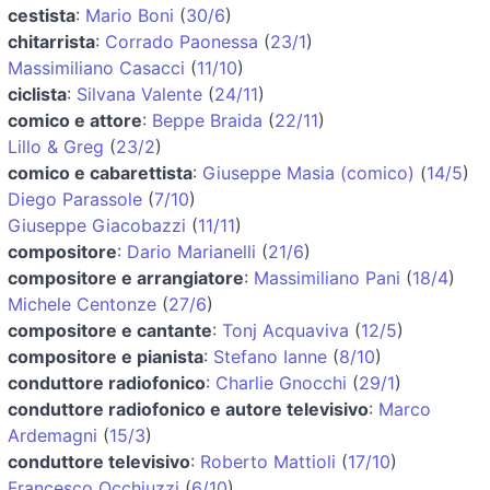
cestista
:
Mario Boni
(
30/6
)
chitarrista
:
Corrado Paonessa
(
23/1
)
Massimiliano Casacci
(
11/10
)
ciclista
:
Silvana Valente
(
24/11
)
comico e attore
:
Beppe Braida
(
22/11
)
Lillo & Greg
(
23/2
)
comico e cabarettista
:
Giuseppe Masia (comico)
(
14/5
)
Diego Parassole
(
7/10
)
Giuseppe Giacobazzi
(
11/11
)
compositore
:
Dario Marianelli
(
21/6
)
compositore e arrangiatore
:
Massimiliano Pani
(
18/4
)
Michele Centonze
(
27/6
)
compositore e cantante
:
Tonj Acquaviva
(
12/5
)
compositore e pianista
:
Stefano Ianne
(
8/10
)
conduttore radiofonico
:
Charlie Gnocchi
(
29/1
)
conduttore radiofonico e autore televisivo
:
Marco
Ardemagni
(
15/3
)
conduttore televisivo
:
Roberto Mattioli
(
17/10
)
Francesco Occhiuzzi
(
6/10
)