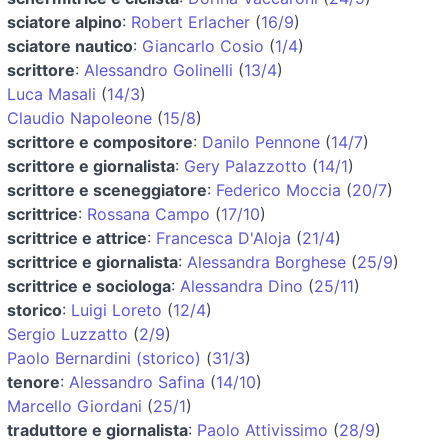
sciatore alpino
:
Robert Erlacher
(
16/9
)
sciatore nautico
:
Giancarlo Cosio
(
1/4
)
scrittore
:
Alessandro Golinelli
(
13/4
)
Luca Masali
(
14/3
)
Claudio Napoleone
(
15/8
)
scrittore e compositore
:
Danilo Pennone
(
14/7
)
scrittore e giornalista
:
Gery Palazzotto
(
14/1
)
scrittore e sceneggiatore
:
Federico Moccia
(
20/7
)
scrittrice
:
Rossana Campo
(
17/10
)
scrittrice e attrice
:
Francesca D'Aloja
(
21/4
)
scrittrice e giornalista
:
Alessandra Borghese
(
25/9
)
scrittrice e sociologa
:
Alessandra Dino
(
25/11
)
storico
:
Luigi Loreto
(
12/4
)
Sergio Luzzatto
(
2/9
)
Paolo Bernardini (storico)
(
31/3
)
tenore
:
Alessandro Safina
(
14/10
)
Marcello Giordani
(
25/1
)
traduttore e giornalista
:
Paolo Attivissimo
(
28/9
)