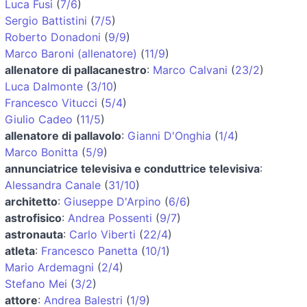
Luca Fusi
(
7/6
)
Sergio Battistini
(
7/5
)
Roberto Donadoni
(
9/9
)
Marco Baroni (allenatore)
(
11/9
)
allenatore di pallacanestro
:
Marco Calvani
(
23/2
)
Luca Dalmonte
(
3/10
)
Francesco Vitucci
(
5/4
)
Giulio Cadeo
(
11/5
)
allenatore di pallavolo
:
Gianni D'Onghia
(
1/4
)
Marco Bonitta
(
5/9
)
annunciatrice televisiva e conduttrice televisiva
:
Alessandra Canale
(
31/10
)
architetto
:
Giuseppe D'Arpino
(
6/6
)
astrofisico
:
Andrea Possenti
(
9/7
)
astronauta
:
Carlo Viberti
(
22/4
)
atleta
:
Francesco Panetta
(
10/1
)
Mario Ardemagni
(
2/4
)
Stefano Mei
(
3/2
)
attore
:
Andrea Balestri
(
1/9
)