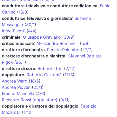
conduttore televisivo e conduttore radiofonico
:
Fabio
Canino
(
15/8
)
conduttrice televisiva e giornalista
:
Susanna
Messaggio
(
30/1
)
Irene Pivetti
(
4/4
)
criminale
:
Giuseppe Graviano
(
30/9
)
critico musicale
:
Alessandro Romanelli
(
5/8
)
direttore d'orchestra
:
Renato Palumbo
(
27/7
)
direttore d'orchestra e pianista
:
Giovanni Battista
Rigon
(
25/1
)
direttore di coro
:
Roberto Tofi
(
2/12
)
doppiatore
:
Roberto Certomà
(
17/3
)
Andrea Ward
(
18/6
)
Andrea Piovan
(
25/1
)
Franco Mannella
(
4/6
)
Riccardo Rossi (doppiatore)
(
9/11
)
doppiatore e direttore del doppiaggio
:
Fabrizio
Mazzotta
(
1/12
)