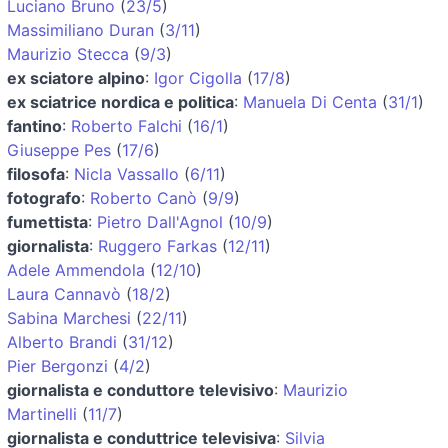
Luciano Bruno
(
23/5
)
Massimiliano Duran
(
3/11
)
Maurizio Stecca
(
9/3
)
ex sciatore alpino
:
Igor Cigolla
(
17/8
)
ex sciatrice nordica e politica
:
Manuela Di Centa
(
31/1
)
fantino
:
Roberto Falchi
(
16/1
)
Giuseppe Pes
(
17/6
)
filosofa
:
Nicla Vassallo
(
6/11
)
fotografo
:
Roberto Canò
(
9/9
)
fumettista
:
Pietro Dall'Agnol
(
10/9
)
giornalista
:
Ruggero Farkas
(
12/11
)
Adele Ammendola
(
12/10
)
Laura Cannavò
(
18/2
)
Sabina Marchesi
(
22/11
)
Alberto Brandi
(
31/12
)
Pier Bergonzi
(
4/2
)
giornalista e conduttore televisivo
:
Maurizio
Martinelli
(
11/7
)
giornalista e conduttrice televisiva
:
Silvia