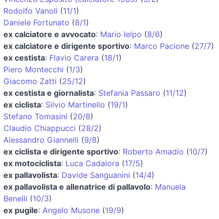
Rodolfo Vanoli
(
11/1
)
Daniele Fortunato
(
8/1
)
ex calciatore e avvocato
:
Mario Ielpo
(
8/6
)
ex calciatore e dirigente sportivo
:
Marco Pacione
(
27/7
)
ex cestista
:
Flavio Carera
(
18/1
)
Piero Montecchi
(
1/3
)
Giacomo Zatti
(
25/12
)
ex cestista e giornalista
:
Stefania Passaro
(
11/12
)
ex ciclista
:
Silvio Martinello
(
19/1
)
Stefano Tomasini
(
20/8
)
Claudio Chiappucci
(
28/2
)
Alessandro Giannelli
(
9/8
)
ex ciclista e dirigente sportivo
:
Roberto Amadio
(
10/7
)
ex motociclista
:
Luca Cadalora
(
17/5
)
ex pallavolista
:
Davide Sanguanini
(
14/4
)
ex pallavolista e allenatrice di pallavolo
:
Manuela
Benelli
(
10/3
)
ex pugile
:
Angelo Musone
(
19/9
)