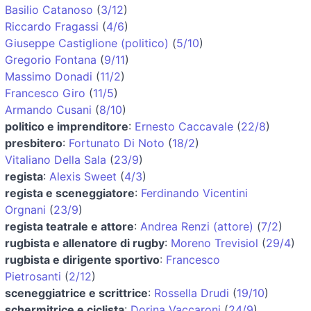
Basilio Catanoso
(
3/12
)
Riccardo Fragassi
(
4/6
)
Giuseppe Castiglione (politico)
(
5/10
)
Gregorio Fontana
(
9/11
)
Massimo Donadi
(
11/2
)
Francesco Giro
(
11/5
)
Armando Cusani
(
8/10
)
politico e imprenditore
:
Ernesto Caccavale
(
22/8
)
presbitero
:
Fortunato Di Noto
(
18/2
)
Vitaliano Della Sala
(
23/9
)
regista
:
Alexis Sweet
(
4/3
)
regista e sceneggiatore
:
Ferdinando Vicentini
Orgnani
(
23/9
)
regista teatrale e attore
:
Andrea Renzi (attore)
(
7/2
)
rugbista e allenatore di rugby
:
Moreno Trevisiol
(
29/4
)
rugbista e dirigente sportivo
:
Francesco
Pietrosanti
(
2/12
)
sceneggiatrice e scrittrice
:
Rossella Drudi
(
19/10
)
schermitrice e ciclista
:
Dorina Vaccaroni
(
24/9
)