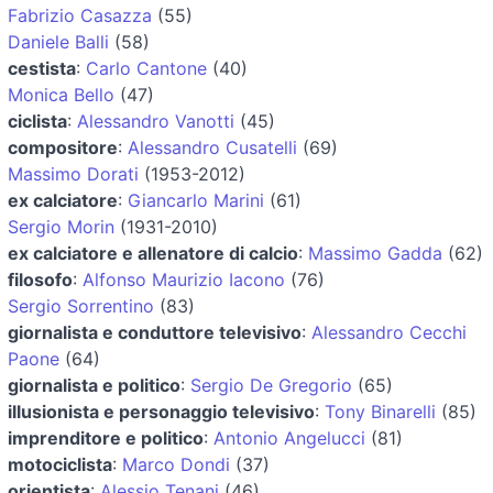
Fabrizio Casazza
(55)
Daniele Balli
(58)
cestista
:
Carlo Cantone
(40)
Monica Bello
(47)
ciclista
:
Alessandro Vanotti
(45)
compositore
:
Alessandro Cusatelli
(69)
Massimo Dorati
(1953-2012)
ex calciatore
:
Giancarlo Marini
(61)
Sergio Morin
(1931-2010)
ex calciatore e allenatore di calcio
:
Massimo Gadda
(62)
filosofo
:
Alfonso Maurizio Iacono
(76)
Sergio Sorrentino
(83)
giornalista e conduttore televisivo
:
Alessandro Cecchi
Paone
(64)
giornalista e politico
:
Sergio De Gregorio
(65)
illusionista e personaggio televisivo
:
Tony Binarelli
(85)
imprenditore e politico
:
Antonio Angelucci
(81)
motociclista
:
Marco Dondi
(37)
orientista
:
Alessio Tenani
(46)