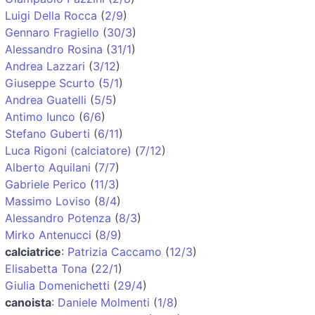
Luigi Della Rocca
(
2/9
)
Gennaro Fragiello
(
30/3
)
Alessandro Rosina
(
31/1
)
Andrea Lazzari
(
3/12
)
Giuseppe Scurto
(
5/1
)
Andrea Guatelli
(
5/5
)
Antimo Iunco
(
6/6
)
Stefano Guberti
(
6/11
)
Luca Rigoni (calciatore)
(
7/12
)
Alberto Aquilani
(
7/7
)
Gabriele Perico
(
11/3
)
Massimo Loviso
(
8/4
)
Alessandro Potenza
(
8/3
)
Mirko Antenucci
(
8/9
)
calciatrice
:
Patrizia Caccamo
(
12/3
)
Elisabetta Tona
(
22/1
)
Giulia Domenichetti
(
29/4
)
canoista
:
Daniele Molmenti
(
1/8
)