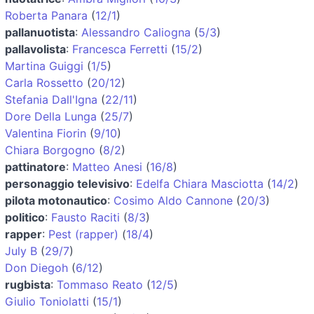
Roberta Panara
(
12/1
)
pallanuotista
:
Alessandro Caliogna
(
5/3
)
pallavolista
:
Francesca Ferretti
(
15/2
)
Martina Guiggi
(
1/5
)
Carla Rossetto
(
20/12
)
Stefania Dall'Igna
(
22/11
)
Dore Della Lunga
(
25/7
)
Valentina Fiorin
(
9/10
)
Chiara Borgogno
(
8/2
)
pattinatore
:
Matteo Anesi
(
16/8
)
personaggio televisivo
:
Edelfa Chiara Masciotta
(
14/2
)
pilota motonautico
:
Cosimo Aldo Cannone
(
20/3
)
politico
:
Fausto Raciti
(
8/3
)
rapper
:
Pest (rapper)
(
18/4
)
July B
(
29/7
)
Don Diegoh
(
6/12
)
rugbista
:
Tommaso Reato
(
12/5
)
Giulio Toniolatti
(
15/1
)