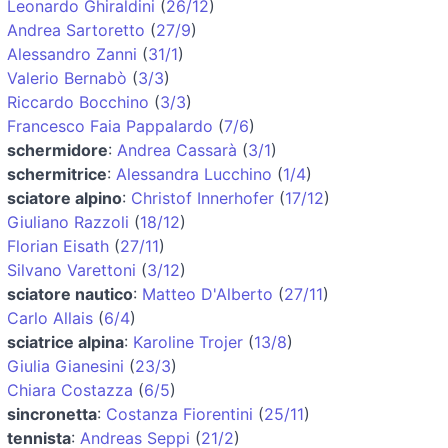
Leonardo Ghiraldini
(
26/12
)
Andrea Sartoretto
(
27/9
)
Alessandro Zanni
(
31/1
)
Valerio Bernabò
(
3/3
)
Riccardo Bocchino
(
3/3
)
Francesco Faia Pappalardo
(
7/6
)
schermidore
:
Andrea Cassarà
(
3/1
)
schermitrice
:
Alessandra Lucchino
(
1/4
)
sciatore alpino
:
Christof Innerhofer
(
17/12
)
Giuliano Razzoli
(
18/12
)
Florian Eisath
(
27/11
)
Silvano Varettoni
(
3/12
)
sciatore nautico
:
Matteo D'Alberto
(
27/11
)
Carlo Allais
(
6/4
)
sciatrice alpina
:
Karoline Trojer
(
13/8
)
Giulia Gianesini
(
23/3
)
Chiara Costazza
(
6/5
)
sincronetta
:
Costanza Fiorentini
(
25/11
)
tennista
:
Andreas Seppi
(
21/2
)