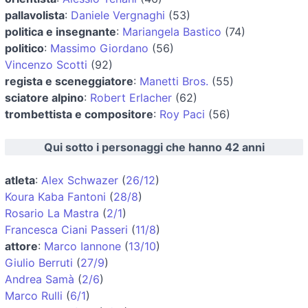
pallavolista
:
Daniele Vergnaghi
(53)
politica e insegnante
:
Mariangela Bastico
(74)
politico
:
Massimo Giordano
(56)
Vincenzo Scotti
(92)
regista e sceneggiatore
:
Manetti Bros.
(55)
sciatore alpino
:
Robert Erlacher
(62)
trombettista e compositore
:
Roy Paci
(56)
Qui sotto i personaggi che hanno 42 anni
atleta
:
Alex Schwazer
(
26/12
)
Koura Kaba Fantoni
(
28/8
)
Rosario La Mastra
(
2/1
)
Francesca Ciani Passeri
(
11/8
)
attore
:
Marco Iannone
(
13/10
)
Giulio Berruti
(
27/9
)
Andrea Samà
(
2/6
)
Marco Rulli
(
6/1
)