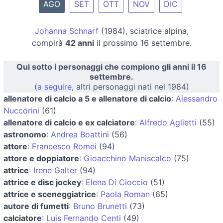
AGO
SET
OTT
NOV
DIC
Johanna Schnarf
(1984), sciatrice alpina,
compirà
42 anni
il prossimo 16 settembre.
Qui sotto i personaggi che compiono gli anni il 16
settembre.
(
a seguire
, altri personaggi nati nel 1984)
allenatore di calcio a 5 e allenatore di calcio
:
Alessandro
Nuccorini
(61)
allenatore di calcio e ex calciatore
:
Alfredo Aglietti
(55)
astronomo
:
Andrea Boattini
(56)
attore
:
Francesco Romei
(94)
attore e doppiatore
:
Gioacchino Maniscalco
(75)
attrice
:
Irene Galter
(94)
attrice e disc jockey
:
Elena Di Cioccio
(51)
attrice e sceneggiatrice
:
Paola Roman
(65)
autore di fumetti
:
Bruno Brunetti
(73)
calciatore
:
Luis Fernando Centi
(49)