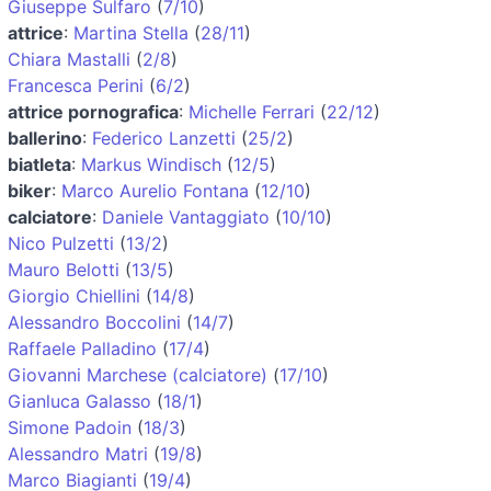
Giuseppe Sulfaro
(
7/10
)
attrice
:
Martina Stella
(
28/11
)
Chiara Mastalli
(
2/8
)
Francesca Perini
(
6/2
)
attrice pornografica
:
Michelle Ferrari
(
22/12
)
ballerino
:
Federico Lanzetti
(
25/2
)
biatleta
:
Markus Windisch
(
12/5
)
biker
:
Marco Aurelio Fontana
(
12/10
)
calciatore
:
Daniele Vantaggiato
(
10/10
)
Nico Pulzetti
(
13/2
)
Mauro Belotti
(
13/5
)
Giorgio Chiellini
(
14/8
)
Alessandro Boccolini
(
14/7
)
Raffaele Palladino
(
17/4
)
Giovanni Marchese (calciatore)
(
17/10
)
Gianluca Galasso
(
18/1
)
Simone Padoin
(
18/3
)
Alessandro Matri
(
19/8
)
Marco Biagianti
(
19/4
)