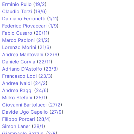
Erminio Rullo
(
19/2
)
Claudio Terzi
(
19/6
)
Damiano Ferronetti
(
1/11
)
Federico Piovaccari
(
1/9
)
Fabio Cusaro
(
20/11
)
Marco Paoloni
(
21/2
)
Lorenzo Morini
(
21/6
)
Andrea Mantovani
(
22/6
)
Daniele Corvia
(
22/11
)
Adriano D'Astolfo
(
23/3
)
Francesco Lodi
(
23/3
)
Andrea Ivaldi
(
24/2
)
Andrea Raggi
(
24/6
)
Mirko Stefani
(
25/1
)
Giovanni Bartolucci
(
27/2
)
Davide Ugo Capello
(
27/9
)
Filippo Porcari
(
28/4
)
Simon Laner
(
28/1
)
Giampaolo Pazzini
(
2/8
)