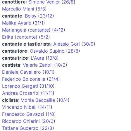
canottiere
:
Simone Venier
(
26/8
)
Marcello Miani
(
5/3
)
cantante
:
Belsy
(
23/12
)
Malika Ayane
(
31/1
)
Mariangela (cantante)
(
4/12
)
Erika (cantante)
(
5/2
)
cantante e tastierista
:
Alessio Gori
(
30/9
)
cantautore
:
Osvaldo Supino
(
28/8
)
cantautrice
:
L'Aura
(
13/8
)
cestista
:
Valeria Zanoli
(
10/2
)
Daniele Cavaliero
(
10/1
)
Federico Bolzonella
(
21/4
)
Lorenzo Gergati
(
31/10
)
Andrea Crosariol
(
11/11
)
ciclista
:
Monia Baccaille
(
10/4
)
Vincenzo Nibali
(
14/11
)
Francesco Gavazzi
(
1/8
)
Riccardo Chiarini
(
20/2
)
Tatiana Guderzo
(
22/8
)