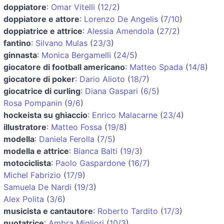
doppiatore
:
Omar Vitelli
(
12/2
)
doppiatore e attore
:
Lorenzo De Angelis
(
7/10
)
doppiatrice e attrice
:
Alessia Amendola
(
27/2
)
fantino
:
Silvano Mulas
(
23/3
)
ginnasta
:
Monica Bergamelli
(
24/5
)
giocatore di football americano
:
Matteo Spada
(
14/8
)
giocatore di poker
:
Dario Alioto
(
18/7
)
giocatrice di curling
:
Diana Gaspari
(
6/5
)
Rosa Pompanin
(
9/6
)
hockeista su ghiaccio
:
Enrico Malacarne
(
23/4
)
illustratore
:
Matteo Fossa
(
19/8
)
modella
:
Daniela Ferolla
(
7/5
)
modella e attrice
:
Bianca Balti
(
19/3
)
motociclista
:
Paolo Gaspardone
(
16/7
)
Michel Fabrizio
(
17/9
)
Samuela De Nardi
(
19/3
)
Alex Polita
(
3/6
)
musicista e cantautore
:
Roberto Tardito
(
17/3
)
nuotatrice
:
Ambra Migliori
(
10/3
)