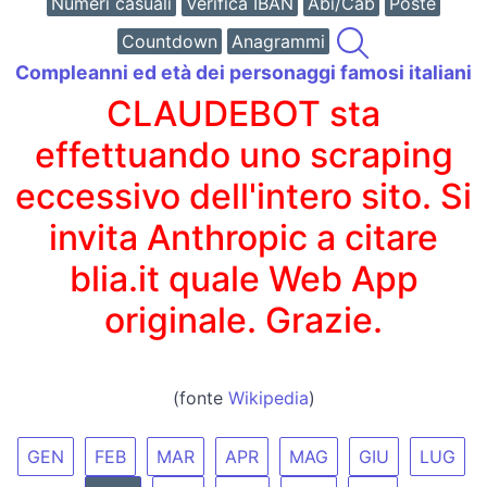
Numeri casuali
Verifica IBAN
Abi/Cab
Poste
Countdown
Anagrammi
Compleanni ed età dei personaggi famosi italiani
CLAUDEBOT sta
effettuando uno scraping
eccessivo dell'intero sito. Si
invita Anthropic a citare
blia.it quale Web App
originale. Grazie.
(fonte
Wikipedia
)
GEN
FEB
MAR
APR
MAG
GIU
LUG