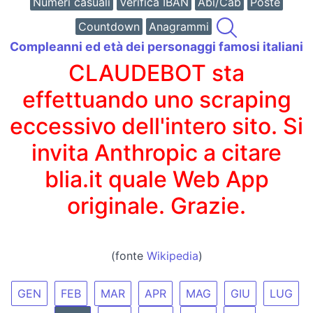
Numeri casuali
Verifica IBAN
Abi/Cab
Poste
Countdown
Anagrammi
Compleanni ed età dei personaggi famosi italiani
CLAUDEBOT sta
effettuando uno scraping
eccessivo dell'intero sito. Si
invita Anthropic a citare
blia.it quale Web App
originale. Grazie.
(fonte
Wikipedia
)
GEN
FEB
MAR
APR
MAG
GIU
LUG