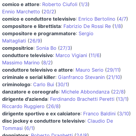
comico e attore
:
Roberto Ciufoli
(
1/3
)
Ennio Marchetto
(
20/2
)
comico e conduttore televisivo
:
Enrico Bertolino
(
4/7
)
compositore e librettista
:
Fabrizio De Rossi Re
(
1/8
)
compositore e programmatore
:
Sergio
Maltagliati
(
26/9
)
compositrice
:
Sonia Bo
(
27/3
)
conduttore televisivo
:
Marco Vigiani
(
11/6
)
Massimo Marino
(
8/2
)
conduttore televisivo e attore
:
Mauro Serio
(
29/11
)
criminale e serial killer
:
Gianfranco Stevanin
(
21/10
)
criminologo
:
Carlo Bui
(
30/1
)
danzatore e coreografo
:
Michele Abbondanza
(
22/8
)
dirigente d'azienda
:
Ferdinando Brachetti Peretti
(
13/1
)
Riccardo Ruggiero
(
26/8
)
dirigente sportivo e ex calciatore
:
Franco Baldini
(
3/10
)
disc jockey e conduttore televisivo
:
Claudio De
Tommasi
(
6/1
)
doppiatore
:
Roberto Draghetti
(
24/8
)