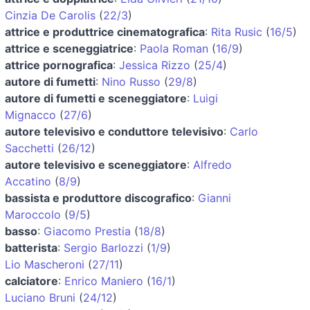
Cinzia De Carolis
(
22/3
)
attrice e produttrice cinematografica
:
Rita Rusic
(
16/5
)
attrice e sceneggiatrice
:
Paola Roman
(
16/9
)
attrice pornografica
:
Jessica Rizzo
(
25/4
)
autore di fumetti
:
Nino Russo
(
29/8
)
autore di fumetti e sceneggiatore
:
Luigi
Mignacco
(
27/6
)
autore televisivo e conduttore televisivo
:
Carlo
Sacchetti
(
26/12
)
autore televisivo e sceneggiatore
:
Alfredo
Accatino
(
8/9
)
bassista e produttore discografico
:
Gianni
Maroccolo
(
9/5
)
basso
:
Giacomo Prestia
(
18/8
)
batterista
:
Sergio Barlozzi
(
1/9
)
Lio Mascheroni
(
27/11
)
calciatore
:
Enrico Maniero
(
16/1
)
Luciano Bruni
(
24/12
)