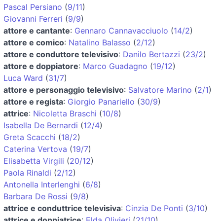
Pascal Persiano
(
9/11
)
Giovanni Ferreri
(
9/9
)
attore e cantante
:
Gennaro Cannavacciuolo
(
14/2
)
attore e comico
:
Natalino Balasso
(
2/12
)
attore e conduttore televisivo
:
Danilo Bertazzi
(
23/2
)
attore e doppiatore
:
Marco Guadagno
(
19/12
)
Luca Ward
(
31/7
)
attore e personaggio televisivo
:
Salvatore Marino
(
2/1
)
attore e regista
:
Giorgio Panariello
(
30/9
)
attrice
:
Nicoletta Braschi
(
10/8
)
Isabella De Bernardi
(
12/4
)
Greta Scacchi
(
18/2
)
Caterina Vertova
(
19/7
)
Elisabetta Virgili
(
20/12
)
Paola Rinaldi
(
2/12
)
Antonella Interlenghi
(
6/8
)
Barbara De Rossi
(
9/8
)
attrice e conduttrice televisiva
:
Cinzia De Ponti
(
3/10
)
attrice e doppiatrice
:
Elda Olivieri
(
21/10
)