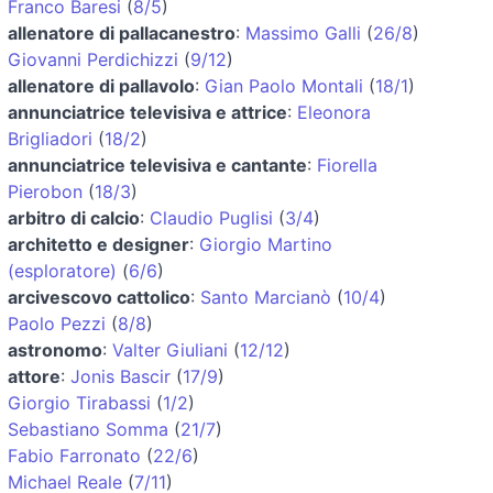
Franco Baresi
(
8/5
)
allenatore di pallacanestro
:
Massimo Galli
(
26/8
)
Giovanni Perdichizzi
(
9/12
)
allenatore di pallavolo
:
Gian Paolo Montali
(
18/1
)
annunciatrice televisiva e attrice
:
Eleonora
Brigliadori
(
18/2
)
annunciatrice televisiva e cantante
:
Fiorella
Pierobon
(
18/3
)
arbitro di calcio
:
Claudio Puglisi
(
3/4
)
architetto e designer
:
Giorgio Martino
(esploratore)
(
6/6
)
arcivescovo cattolico
:
Santo Marcianò
(
10/4
)
Paolo Pezzi
(
8/8
)
astronomo
:
Valter Giuliani
(
12/12
)
attore
:
Jonis Bascir
(
17/9
)
Giorgio Tirabassi
(
1/2
)
Sebastiano Somma
(
21/7
)
Fabio Farronato
(
22/6
)
Michael Reale
(
7/11
)