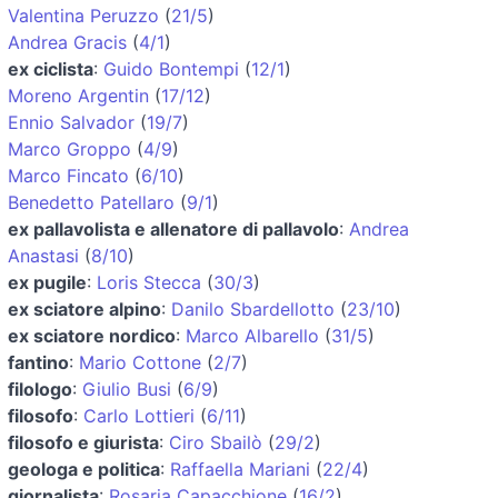
Valentina Peruzzo
(
21/5
)
Andrea Gracis
(
4/1
)
ex ciclista
:
Guido Bontempi
(
12/1
)
Moreno Argentin
(
17/12
)
Ennio Salvador
(
19/7
)
Marco Groppo
(
4/9
)
Marco Fincato
(
6/10
)
Benedetto Patellaro
(
9/1
)
ex pallavolista e allenatore di pallavolo
:
Andrea
Anastasi
(
8/10
)
ex pugile
:
Loris Stecca
(
30/3
)
ex sciatore alpino
:
Danilo Sbardellotto
(
23/10
)
ex sciatore nordico
:
Marco Albarello
(
31/5
)
fantino
:
Mario Cottone
(
2/7
)
filologo
:
Giulio Busi
(
6/9
)
filosofo
:
Carlo Lottieri
(
6/11
)
filosofo e giurista
:
Ciro Sbailò
(
29/2
)
geologa e politica
:
Raffaella Mariani
(
22/4
)
giornalista
:
Rosaria Capacchione
(
16/2
)