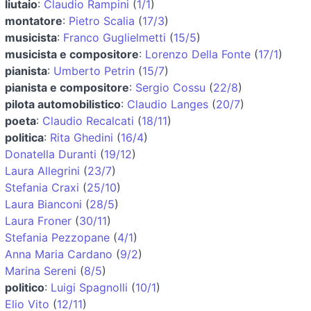
liutaio
:
Claudio Rampini
(
1/1
)
montatore
:
Pietro Scalia
(
17/3
)
musicista
:
Franco Guglielmetti
(
15/5
)
musicista e compositore
:
Lorenzo Della Fonte
(
17/1
)
pianista
:
Umberto Petrin
(
15/7
)
pianista e compositore
:
Sergio Cossu
(
22/8
)
pilota automobilistico
:
Claudio Langes
(
20/7
)
poeta
:
Claudio Recalcati
(
18/11
)
politica
:
Rita Ghedini
(
16/4
)
Donatella Duranti
(
19/12
)
Laura Allegrini
(
23/7
)
Stefania Craxi
(
25/10
)
Laura Bianconi
(
28/5
)
Laura Froner
(
30/11
)
Stefania Pezzopane
(
4/1
)
Anna Maria Cardano
(
9/2
)
Marina Sereni
(
8/5
)
politico
:
Luigi Spagnolli
(
10/1
)
Elio Vito
(
12/11
)