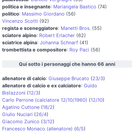
politica e insegnante
:
Mariangela Bastico
(74)
politico
:
Massimo Giordano
(56)
Vincenzo Scotti
(92)
regista e sceneggiatore
:
Manetti Bros.
(55)
sciatore alpino
:
Robert Erlacher
(62)
sciatrice alpina
:
Johanna Schnarf
(41)
trombettista e compositore
:
Roy Paci
(56)
Qui sotto i personaggi che hanno 66 anni
allenatore di calcio
:
Giuseppe Brucato
(
23/3
)
allenatore di calcio e ex calciatore
:
Guido
Bistazzoni
(
12/3
)
Carlo Perrone (calciatore 12/10/1960)
(
12/10
)
Agatino Cuttone
(
18/2
)
Giulio Nuciari
(
26/4
)
Giacomo Zunico
(
3/12
)
Francesco Monaco (allenatore)
(
6/5
)