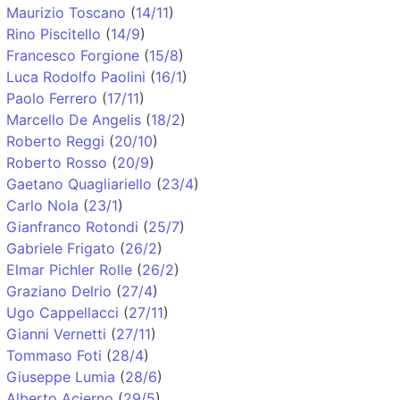
Maurizio Toscano
(
14/11
)
Rino Piscitello
(
14/9
)
Francesco Forgione
(
15/8
)
Luca Rodolfo Paolini
(
16/1
)
Paolo Ferrero
(
17/11
)
Marcello De Angelis
(
18/2
)
Roberto Reggi
(
20/10
)
Roberto Rosso
(
20/9
)
Gaetano Quagliariello
(
23/4
)
Carlo Nola
(
23/1
)
Gianfranco Rotondi
(
25/7
)
Gabriele Frigato
(
26/2
)
Elmar Pichler Rolle
(
26/2
)
Graziano Delrio
(
27/4
)
Ugo Cappellacci
(
27/11
)
Gianni Vernetti
(
27/11
)
Tommaso Foti
(
28/4
)
Giuseppe Lumia
(
28/6
)
Alberto Acierno
(
29/5
)