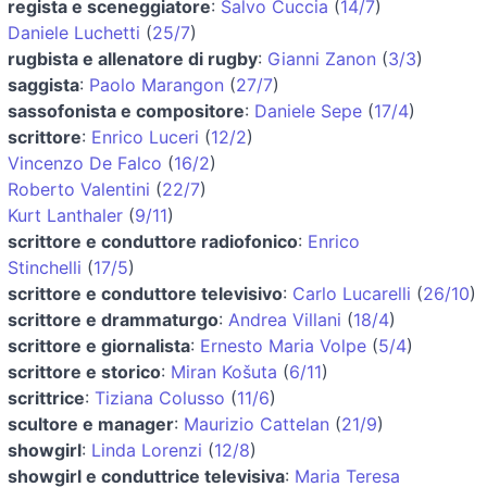
regista e sceneggiatore
:
Salvo Cuccia
(
14/7
)
Daniele Luchetti
(
25/7
)
rugbista e allenatore di rugby
:
Gianni Zanon
(
3/3
)
saggista
:
Paolo Marangon
(
27/7
)
sassofonista e compositore
:
Daniele Sepe
(
17/4
)
scrittore
:
Enrico Luceri
(
12/2
)
Vincenzo De Falco
(
16/2
)
Roberto Valentini
(
22/7
)
Kurt Lanthaler
(
9/11
)
scrittore e conduttore radiofonico
:
Enrico
Stinchelli
(
17/5
)
scrittore e conduttore televisivo
:
Carlo Lucarelli
(
26/10
)
scrittore e drammaturgo
:
Andrea Villani
(
18/4
)
scrittore e giornalista
:
Ernesto Maria Volpe
(
5/4
)
scrittore e storico
:
Miran Košuta
(
6/11
)
scrittrice
:
Tiziana Colusso
(
11/6
)
scultore e manager
:
Maurizio Cattelan
(
21/9
)
showgirl
:
Linda Lorenzi
(
12/8
)
showgirl e conduttrice televisiva
:
Maria Teresa