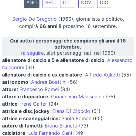
AGO
SET
OTT
NOV
DIC
Sergio De Gregorio
(1960), giornalista e politico,
compirà
66 anni
il prossimo 16 settembre.
Qui sotto i personaggi che compiono gli anni il 16
settembre.
(
a seguire
, altri personaggi nati nel 1960)
allenatore di calcio a 5 e allenatore di calcio
:
Alessandro
Nuccorini
(61)
allenatore di calcio e ex calciatore
:
Alfredo Aglietti
(55)
astronomo
:
Andrea Boattini
(56)
attore
:
Francesco Romei
(94)
attore e doppiatore
:
Gioacchino Maniscalco
(75)
attrice
:
Irene Galter
(94)
attrice e disc jockey
:
Elena Di Cioccio
(51)
attrice e sceneggiatrice
:
Paola Roman
(65)
autore di fumetti
:
Bruno Brunetti
(73)
calciatore
:
Luis Fernando Centi
(49)