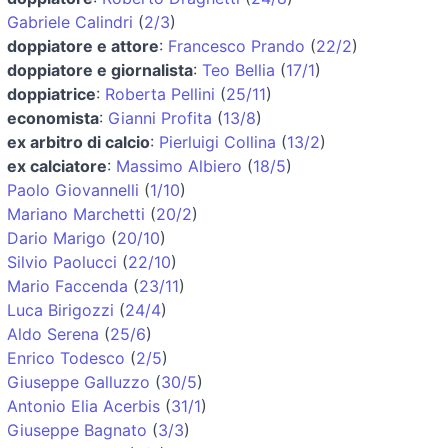
Gabriele Calindri
(
2/3
)
doppiatore e attore
:
Francesco Prando
(
22/2
)
doppiatore e giornalista
:
Teo Bellia
(
17/1
)
doppiatrice
:
Roberta Pellini
(
25/11
)
economista
:
Gianni Profita
(
13/8
)
ex arbitro di calcio
:
Pierluigi Collina
(
13/2
)
ex calciatore
:
Massimo Albiero
(
18/5
)
Paolo Giovannelli
(
1/10
)
Mariano Marchetti
(
20/2
)
Dario Marigo
(
20/10
)
Silvio Paolucci
(
22/10
)
Mario Faccenda
(
23/11
)
Luca Birigozzi
(
24/4
)
Aldo Serena
(
25/6
)
Enrico Todesco
(
2/5
)
Giuseppe Galluzzo
(
30/5
)
Antonio Elia Acerbis
(
31/1
)
Giuseppe Bagnato
(
3/3
)