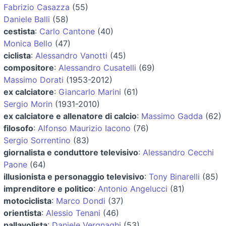
Fabrizio Casazza
(55)
Daniele Balli
(58)
cestista
:
Carlo Cantone
(40)
Monica Bello
(47)
ciclista
:
Alessandro Vanotti
(45)
compositore
:
Alessandro Cusatelli
(69)
Massimo Dorati
(1953-2012)
ex calciatore
:
Giancarlo Marini
(61)
Sergio Morin
(1931-2010)
ex calciatore e allenatore di calcio
:
Massimo Gadda
(62)
filosofo
:
Alfonso Maurizio Iacono
(76)
Sergio Sorrentino
(83)
giornalista e conduttore televisivo
:
Alessandro Cecchi
Paone
(64)
illusionista e personaggio televisivo
:
Tony Binarelli
(85)
imprenditore e politico
:
Antonio Angelucci
(81)
motociclista
:
Marco Dondi
(37)
orientista
:
Alessio Tenani
(46)
pallavolista
:
Daniele Vergnaghi
(53)