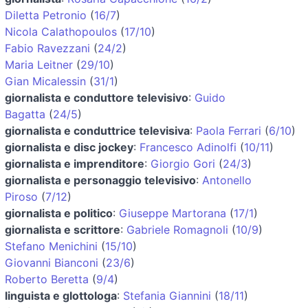
Diletta Petronio
(
16/7
)
Nicola Calathopoulos
(
17/10
)
Fabio Ravezzani
(
24/2
)
Maria Leitner
(
29/10
)
Gian Micalessin
(
31/1
)
giornalista e conduttore televisivo
:
Guido
Bagatta
(
24/5
)
giornalista e conduttrice televisiva
:
Paola Ferrari
(
6/10
)
giornalista e disc jockey
:
Francesco Adinolfi
(
10/11
)
giornalista e imprenditore
:
Giorgio Gori
(
24/3
)
giornalista e personaggio televisivo
:
Antonello
Piroso
(
7/12
)
giornalista e politico
:
Giuseppe Martorana
(
17/1
)
giornalista e scrittore
:
Gabriele Romagnoli
(
10/9
)
Stefano Menichini
(
15/10
)
Giovanni Bianconi
(
23/6
)
Roberto Beretta
(
9/4
)
linguista e glottologa
:
Stefania Giannini
(
18/11
)