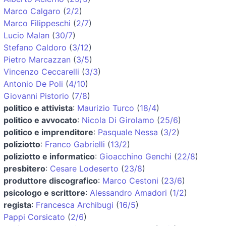
Marco Calgaro
(
2/2
)
Marco Filippeschi
(
2/7
)
Lucio Malan
(
30/7
)
Stefano Caldoro
(
3/12
)
Pietro Marcazzan
(
3/5
)
Vincenzo Ceccarelli
(
3/3
)
Antonio De Poli
(
4/10
)
Giovanni Pistorio
(
7/8
)
politico e attivista
:
Maurizio Turco
(
18/4
)
politico e avvocato
:
Nicola Di Girolamo
(
25/6
)
politico e imprenditore
:
Pasquale Nessa
(
3/2
)
poliziotto
:
Franco Gabrielli
(
13/2
)
poliziotto e informatico
:
Gioacchino Genchi
(
22/8
)
presbitero
:
Cesare Lodeserto
(
23/8
)
produttore discografico
:
Marco Cestoni
(
23/6
)
psicologo e scrittore
:
Alessandro Amadori
(
1/2
)
regista
:
Francesca Archibugi
(
16/5
)
Pappi Corsicato
(
2/6
)