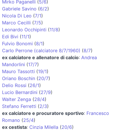
Mirko Paganelli
(
5/6
)
Gabriele Savino
(
6/2
)
Nicola Di Leo
(
7/1
)
Marco Cecilli
(
7/5
)
Leonardo Occhipinti
(
11/8
)
Edi Bivi
(
11/1
)
Fulvio Bonomi
(
8/1
)
Carlo Perrone (calciatore 8/7/1960)
(
8/7
)
ex calciatore e allenatore di calcio
:
Andrea
Mandorlini
(
17/7
)
Mauro Tassotti
(
19/1
)
Oriano Boschin
(
20/7
)
Delio Rossi
(
26/1
)
Lucio Bernardini
(
27/9
)
Walter Zenga
(
28/4
)
Stefano Ferretti
(
2/3
)
ex calciatore e procuratore sportivo
:
Francesco
Romano
(
25/4
)
ex cestista
:
Cinzia Milella
(
20/6
)