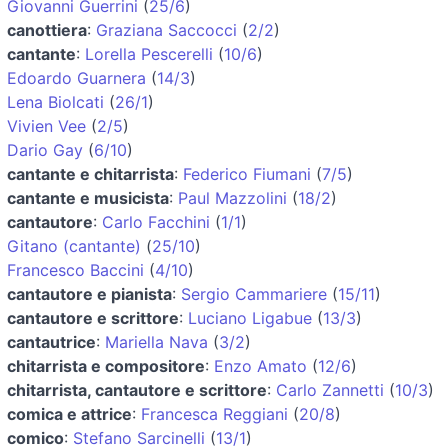
Giovanni Guerrini
(
25/6
)
canottiera
:
Graziana Saccocci
(
2/2
)
cantante
:
Lorella Pescerelli
(
10/6
)
Edoardo Guarnera
(
14/3
)
Lena Biolcati
(
26/1
)
Vivien Vee
(
2/5
)
Dario Gay
(
6/10
)
cantante e chitarrista
:
Federico Fiumani
(
7/5
)
cantante e musicista
:
Paul Mazzolini
(
18/2
)
cantautore
:
Carlo Facchini
(
1/1
)
Gitano (cantante)
(
25/10
)
Francesco Baccini
(
4/10
)
cantautore e pianista
:
Sergio Cammariere
(
15/11
)
cantautore e scrittore
:
Luciano Ligabue
(
13/3
)
cantautrice
:
Mariella Nava
(
3/2
)
chitarrista e compositore
:
Enzo Amato
(
12/6
)
chitarrista, cantautore e scrittore
:
Carlo Zannetti
(
10/3
)
comica e attrice
:
Francesca Reggiani
(
20/8
)
comico
:
Stefano Sarcinelli
(
13/1
)