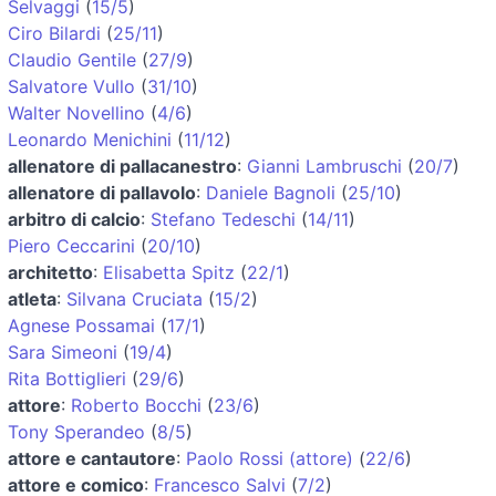
Selvaggi
(
15/5
)
Ciro Bilardi
(
25/11
)
Claudio Gentile
(
27/9
)
Salvatore Vullo
(
31/10
)
Walter Novellino
(
4/6
)
Leonardo Menichini
(
11/12
)
allenatore di pallacanestro
:
Gianni Lambruschi
(
20/7
)
allenatore di pallavolo
:
Daniele Bagnoli
(
25/10
)
arbitro di calcio
:
Stefano Tedeschi
(
14/11
)
Piero Ceccarini
(
20/10
)
architetto
:
Elisabetta Spitz
(
22/1
)
atleta
:
Silvana Cruciata
(
15/2
)
Agnese Possamai
(
17/1
)
Sara Simeoni
(
19/4
)
Rita Bottiglieri
(
29/6
)
attore
:
Roberto Bocchi
(
23/6
)
Tony Sperandeo
(
8/5
)
attore e cantautore
:
Paolo Rossi (attore)
(
22/6
)
attore e comico
:
Francesco Salvi
(
7/2
)