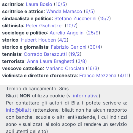
scrittrice
:
Laura Bosio
(
10/5
)
scrittrice e attrice
:
Wanda Marasco
(
6/5
)
sindacalista e politico
:
Stefano Zuccherini
(
15/7
)
slittinista
:
Peter Gschnitzer
(
10/7
)
sociologo e politico
:
Aurelio Angelini
(
25/9
)
storico
:
Hubert Houben
(
4/2
)
storico e giornalista
:
Fabrizio Carloni
(
30/4
)
tennista
:
Corrado Barazzutti
(
19/2
)
terrorista
:
Anna Laura Braghetti
(
3/8
)
vescovo cattolico
:
Mariano Crociata
(
16/3
)
violinista e direttore d'orchestra
:
Franco Mezzena
(
4/11
)
Tempo di caricamento: 3ms
Blia.it
NON
utilizza cookie (v.
informativa
)
Per contattare gli autori di Blia.it potete scrivere a:
info@blia.it
(attenzione, blia.it non ha alcun rapporto
con banche, scuole o altri enti/aziende, i cui indirizzi
sono visualizzati al solo scopo di rendere un servizio
agli utenti del sito)