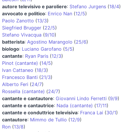
autore televisivo e paroliere
:
Stefano Jurgens
(
18/4
)
avvocato e politico
:
Enrico Nan
(
12/5
)
Paolo Zanotto
(
13/3
)
Siegfried Brugger
(
22/5
)
Stefano Vivacqua
(
9/10
)
batterista
:
Agostino Marangolo
(
25/6
)
biologo
:
Luciano Garofano
(
5/5
)
cantante
:
Ryan Paris
(
12/3
)
Pinot (cantante)
(
14/5
)
Ivan Cattaneo
(
18/3
)
Francesco Banti
(
21/3
)
Alberto Feri
(
24/7
)
Rossella (cantante)
(
24/7
)
cantante e cantautore
:
Giovanni Lindo Ferretti
(
9/9
)
cantante e cantautrice
:
Nada (cantante)
(
17/11
)
cantante e conduttrice televisiva
:
Franca Lai
(
30/1
)
cantautore
:
Mimmo de Tullio
(
12/9
)
Ron
(
13/8
)