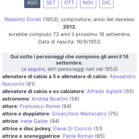
AGO
SET
OTT
NOV
DIC
Massimo Dorati
(1953), compositore, anno del decesso
2012
,
avrebbe compiuto 73 anni il prossimo 16 settembre.
Data di nascita: 16/9/1953.
Qui sotto i personaggi che compiono gli anni il 16
settembre.
(
a seguire
, altri personaggi nati nel 1953)
allenatore di calcio a 5 e allenatore di calcio
:
Alessandro
Nuccorini
(61)
allenatore di calcio e ex calciatore
:
Alfredo Aglietti
(55)
astronomo
:
Andrea Boattini
(56)
attore
:
Francesco Romei
(94)
attore e doppiatore
:
Gioacchino Maniscalco
(75)
attrice
:
Irene Galter
(94)
attrice e disc jockey
:
Elena Di Cioccio
(51)
attrice e sceneggiatrice
:
Paola Roman
(65)