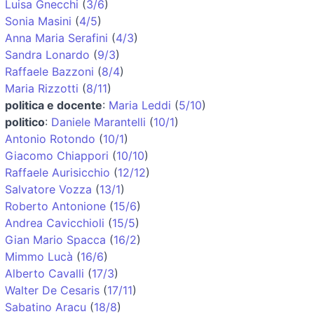
Luisa Gnecchi
(
3/6
)
Sonia Masini
(
4/5
)
Anna Maria Serafini
(
4/3
)
Sandra Lonardo
(
9/3
)
Raffaele Bazzoni
(
8/4
)
Maria Rizzotti
(
8/11
)
politica e docente
:
Maria Leddi
(
5/10
)
politico
:
Daniele Marantelli
(
10/1
)
Antonio Rotondo
(
10/1
)
Giacomo Chiappori
(
10/10
)
Raffaele Aurisicchio
(
12/12
)
Salvatore Vozza
(
13/1
)
Roberto Antonione
(
15/6
)
Andrea Cavicchioli
(
15/5
)
Gian Mario Spacca
(
16/2
)
Mimmo Lucà
(
16/6
)
Alberto Cavalli
(
17/3
)
Walter De Cesaris
(
17/11
)
Sabatino Aracu
(
18/8
)