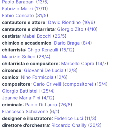
Paolo Barabani
(
13/5
)
Fabrizio Marzi
(
17/11
)
Fabio Concato
(
31/5
)
cantautore e attore
:
David Riondino
(
10/6
)
cantautore e chitarrista
:
Giorgio Zito
(
4/10
)
cestista
:
Mabel Bocchi
(
26/5
)
chimico e accademico
:
Dario Braga
(
8/4
)
chitarrista
:
Ghigo Renzulli
(
15/12
)
Maurizio Solieri
(
28/4
)
chitarrista e compositore
:
Marcello Capra
(
14/7
)
circense
:
Giovanni De Lucia
(
12/8
)
comico
:
Nino Formicola
(
12/6
)
compositore
:
Carlo Crivelli (compositore)
(
15/4
)
Giorgio Battistelli
(
25/4
)
Joanne Maria Pini
(
4/12
)
criminale
:
Paolo Di Lauro
(
26/8
)
Francesco Schiavone
(
6/1
)
designer e illustratore
:
Federico Luci
(
11/3
)
direttore d'orchestra
:
Riccardo Chailly
(
20/2
)