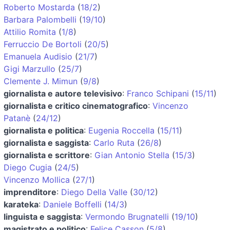
Roberto Mostarda
(
18/2
)
Barbara Palombelli
(
19/10
)
Attilio Romita
(
1/8
)
Ferruccio De Bortoli
(
20/5
)
Emanuela Audisio
(
21/7
)
Gigi Marzullo
(
25/7
)
Clemente J. Mimun
(
9/8
)
giornalista e autore televisivo
:
Franco Schipani
(
15/11
)
giornalista e critico cinematografico
:
Vincenzo
Patanè
(
24/12
)
giornalista e politica
:
Eugenia Roccella
(
15/11
)
giornalista e saggista
:
Carlo Ruta
(
26/8
)
giornalista e scrittore
:
Gian Antonio Stella
(
15/3
)
Diego Cugia
(
24/5
)
Vincenzo Mollica
(
27/1
)
imprenditore
:
Diego Della Valle
(
30/12
)
karateka
:
Daniele Boffelli
(
14/3
)
linguista e saggista
:
Vermondo Brugnatelli
(
19/10
)
magistrato e politico
:
Felice Casson
(
5/8
)