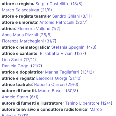
attore e regista
:
Sergio Castellitto
(
18/8
)
Marco Sciaccaluga
(
21/8
)
attore e regista teatrale
:
Sandro Ghiani
(
8/11
)
attore e umorista
:
Antonio Petrocelli
(
22/7
)
attrice
:
Eleonora Vallone
(
1/2
)
Anna Maria Rizzoli
(
26/8
)
Fiorenza Marchegiani
(
31/7
)
attrice cinematografica
:
Stefania Spugnini
(
4/3
)
attrice e cantante
:
Elisabetta Viviani
(
12/7
)
Lina Sastri
(
17/11
)
Daniela Goggi
(
21/7
)
attrice e doppiatrice
:
Marina Tagliaferri
(
13/12
)
attrice e regista
:
Eleonora Giorgi
(
21/10
)
attrice teatrale
:
Roberta Carreri
(
29/6
)
autore di fumetti
:
Mauro Boselli
(
30/8
)
Angelo Stano
(
6/1
)
autore di fumetti e illustratore
:
Tanino Liberatore
(
12/4
)
autore televisivo e conduttore radiofonico
:
Marco
Balestri
(
8/11
)