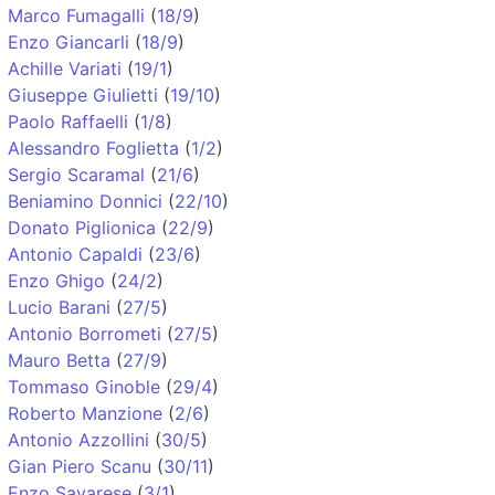
Marco Fumagalli
(
18/9
)
Enzo Giancarli
(
18/9
)
Achille Variati
(
19/1
)
Giuseppe Giulietti
(
19/10
)
Paolo Raffaelli
(
1/8
)
Alessandro Foglietta
(
1/2
)
Sergio Scaramal
(
21/6
)
Beniamino Donnici
(
22/10
)
Donato Piglionica
(
22/9
)
Antonio Capaldi
(
23/6
)
Enzo Ghigo
(
24/2
)
Lucio Barani
(
27/5
)
Antonio Borrometi
(
27/5
)
Mauro Betta
(
27/9
)
Tommaso Ginoble
(
29/4
)
Roberto Manzione
(
2/6
)
Antonio Azzollini
(
30/5
)
Gian Piero Scanu
(
30/11
)
Enzo Savarese
(
3/1
)