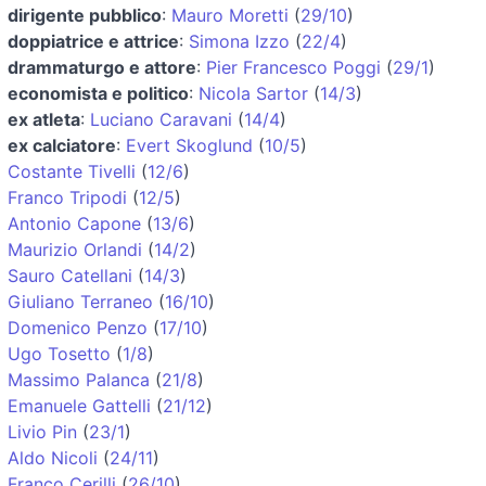
dirigente pubblico
:
Mauro Moretti
(
29/10
)
doppiatrice e attrice
:
Simona Izzo
(
22/4
)
drammaturgo e attore
:
Pier Francesco Poggi
(
29/1
)
economista e politico
:
Nicola Sartor
(
14/3
)
ex atleta
:
Luciano Caravani
(
14/4
)
ex calciatore
:
Evert Skoglund
(
10/5
)
Costante Tivelli
(
12/6
)
Franco Tripodi
(
12/5
)
Antonio Capone
(
13/6
)
Maurizio Orlandi
(
14/2
)
Sauro Catellani
(
14/3
)
Giuliano Terraneo
(
16/10
)
Domenico Penzo
(
17/10
)
Ugo Tosetto
(
1/8
)
Massimo Palanca
(
21/8
)
Emanuele Gattelli
(
21/12
)
Livio Pin
(
23/1
)
Aldo Nicoli
(
24/11
)
Franco Cerilli
(
26/10
)