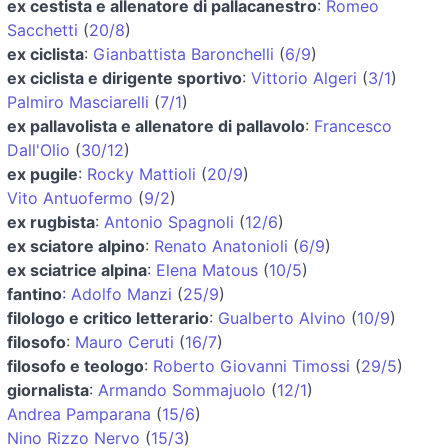
ex cestista e allenatore di pallacanestro
:
Romeo
Sacchetti
(
20/8
)
ex ciclista
:
Gianbattista Baronchelli
(
6/9
)
ex ciclista e dirigente sportivo
:
Vittorio Algeri
(
3/1
)
Palmiro Masciarelli
(
7/1
)
ex pallavolista e allenatore di pallavolo
:
Francesco
Dall'Olio
(
30/12
)
ex pugile
:
Rocky Mattioli
(
20/9
)
Vito Antuofermo
(
9/2
)
ex rugbista
:
Antonio Spagnoli
(
12/6
)
ex sciatore alpino
:
Renato Anatonioli
(
6/9
)
ex sciatrice alpina
:
Elena Matous
(
10/5
)
fantino
:
Adolfo Manzi
(
25/9
)
filologo e critico letterario
:
Gualberto Alvino
(
10/9
)
filosofo
:
Mauro Ceruti
(
16/7
)
filosofo e teologo
:
Roberto Giovanni Timossi
(
29/5
)
giornalista
:
Armando Sommajuolo
(
12/1
)
Andrea Pamparana
(
15/6
)
Nino Rizzo Nervo
(
15/3
)