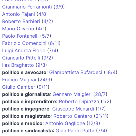
Gianmario Ferramonti
(
3/9
)
Antonio Tajani
(
4/8
)
Roberto Barbieri
(
4/2
)
Mario Oliverio
(
4/1
)
Paolo Fontanelli
(
5/7
)
Fabrizio Comencini
(
6/11
)
Luigi Andrea Florio
(
7/4
)
Giancarlo Pittelli
(
9/2
)
Iles Braghetto
(
9/3
)
politico e avvocato
:
Giambattista Bufardeci
(
18/4
)
Franco Mugnai
(
24/9
)
Giulio Camber
(
9/11
)
politico e giornalista
:
Gennaro Malgieri
(
28/7
)
politico e imprenditore
:
Roberto Dipiazza
(
1/2
)
politico e ingegnere
:
Giuseppe Menardi
(
1/7
)
politico e magistrato
:
Roberto Centaro
(
21/11
)
politico e medico
:
Antonio Gaglione
(
12/8
)
politico e sindacalista
:
Gian Paolo Patta
(
7/4
)