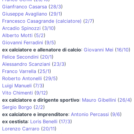
Gianfranco Casarsa
(
28/3
)
Giuseppe Avagliano
(
29/1
)
Francesco Casagrande (calciatore)
(
2/7
)
Arcadio Spinozzi
(
3/10
)
Alberto Motti
(
5/2
)
Giovanni Ferradini
(
9/5
)
ex calciatore e allenatore di calcio
:
Giovanni Mei
(
16/10
)
Felice Secondini
(
20/1
)
Alessandro Scanziani
(
23/3
)
Franco Varrella
(
25/1
)
Roberto Antonelli
(
29/5
)
Luigi Manueli
(
7/3
)
Vito Chimenti
(
9/12
)
ex calciatore e dirigente sportivo
:
Mauro Gibellini
(
26/4
)
Sergio Borgo
(
2/2
)
ex calciatore e imprenditore
:
Antonio Percassi
(
9/6
)
ex cestista
:
Loris Benelli
(
17/3
)
Lorenzo Carraro
(
20/11
)