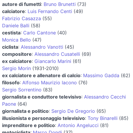
autore di fumetti
:
Bruno Brunetti
(73)
calciatore
:
Luis Fernando Centi
(49)
Fabrizio Casazza
(55)
Daniele Balli
(58)
cestista
:
Carlo Cantone
(40)
Monica Bello
(47)
ciclista
:
Alessandro Vanotti
(45)
compositore
:
Alessandro Cusatelli
(69)
ex calciatore
:
Giancarlo Marini
(61)
Sergio Morin
(1931-2010)
ex calciatore e allenatore di calcio
:
Massimo Gadda
(62)
filosofo
:
Alfonso Maurizio Iacono
(76)
Sergio Sorrentino
(83)
giornalista e conduttore televisivo
:
Alessandro Cecchi
Paone
(64)
giornalista e politico
:
Sergio De Gregorio
(65)
illusionista e personaggio televisivo
:
Tony Binarelli
(85)
imprenditore e politico
:
Antonio Angelucci
(81)
motociclista
:
Marco Dondi
(37)