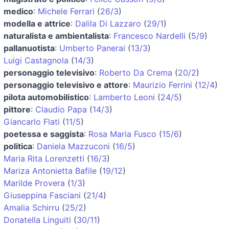
medico
:
Michele Ferrari
(
26/3
)
modella e attrice
:
Dalila Di Lazzaro
(
29/1
)
naturalista e ambientalista
:
Francesco Nardelli
(
5/9
)
pallanuotista
:
Umberto Panerai
(
13/3
)
Luigi Castagnola
(
14/3
)
personaggio televisivo
:
Roberto Da Crema
(
20/2
)
personaggio televisivo e attore
:
Maurizio Ferrini
(
12/4
)
pilota automobilistico
:
Lamberto Leoni
(
24/5
)
pittore
:
Claudio Papa
(
14/3
)
Giancarlo Flati
(
11/5
)
poetessa e saggista
:
Rosa Maria Fusco
(
15/6
)
politica
:
Daniela Mazzuconi
(
16/5
)
Maria Rita Lorenzetti
(
16/3
)
Mariza Antonietta Bafile
(
19/12
)
Marilde Provera
(
1/3
)
Giuseppina Fasciani
(
21/4
)
Amalia Schirru
(
25/2
)
Donatella Linguiti
(
30/11
)