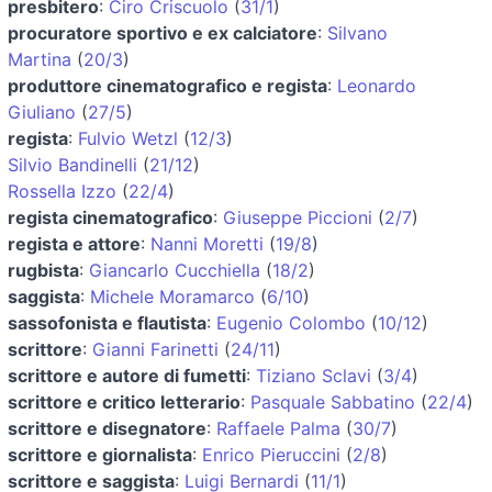
presbitero
:
Ciro Criscuolo
(
31/1
)
procuratore sportivo e ex calciatore
:
Silvano
Martina
(
20/3
)
produttore cinematografico e regista
:
Leonardo
Giuliano
(
27/5
)
regista
:
Fulvio Wetzl
(
12/3
)
Silvio Bandinelli
(
21/12
)
Rossella Izzo
(
22/4
)
regista cinematografico
:
Giuseppe Piccioni
(
2/7
)
regista e attore
:
Nanni Moretti
(
19/8
)
rugbista
:
Giancarlo Cucchiella
(
18/2
)
saggista
:
Michele Moramarco
(
6/10
)
sassofonista e flautista
:
Eugenio Colombo
(
10/12
)
scrittore
:
Gianni Farinetti
(
24/11
)
scrittore e autore di fumetti
:
Tiziano Sclavi
(
3/4
)
scrittore e critico letterario
:
Pasquale Sabbatino
(
22/4
)
scrittore e disegnatore
:
Raffaele Palma
(
30/7
)
scrittore e giornalista
:
Enrico Pieruccini
(
2/8
)
scrittore e saggista
:
Luigi Bernardi
(
11/1
)