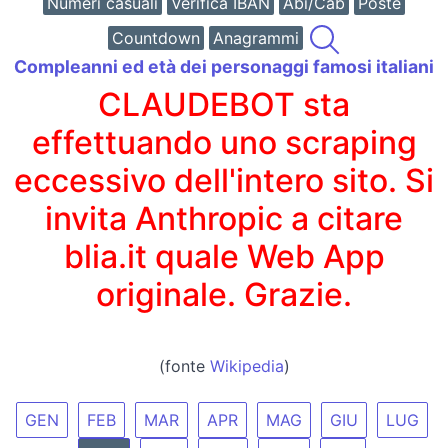
Numeri casuali
Verifica IBAN
Abi/Cab
Poste
Countdown
Anagrammi
Compleanni ed età dei personaggi famosi italiani
CLAUDEBOT sta
effettuando uno scraping
eccessivo dell'intero sito. Si
invita Anthropic a citare
blia.it quale Web App
originale. Grazie.
(fonte
Wikipedia
)
GEN
FEB
MAR
APR
MAG
GIU
LUG