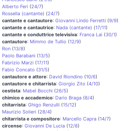
Alberto Feri
(
24/7
)
Rossella (cantante)
(
24/7
)
cantante e cantautore
:
Giovanni Lindo Ferretti
(
9/9
)
cantante e cantautrice
:
Nada (cantante)
(
17/11
)
cantante e conduttrice televisiva
:
Franca Lai
(
30/1
)
cantautore
:
Mimmo de Tullio
(
12/9
)
Ron
(
13/8
)
Paolo Barabani
(
13/5
)
Fabrizio Marzi
(
17/11
)
Fabio Concato
(
31/5
)
cantautore e attore
:
David Riondino
(
10/6
)
cantautore e chitarrista
:
Giorgio Zito
(
4/10
)
cestista
:
Mabel Bocchi
(
26/5
)
chimico e accademico
:
Dario Braga
(
8/4
)
chitarrista
:
Ghigo Renzulli
(
15/12
)
Maurizio Solieri
(
28/4
)
chitarrista e compositore
:
Marcello Capra
(
14/7
)
circense
:
Giovanni De Lucia
(
12/8
)