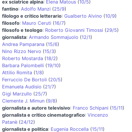
ex sciatrice alpina
:
Elena Matous
(
10/5
)
fantino
:
Adolfo Manzi
(
25/9
)
filologo e critico letterario
:
Gualberto Alvino
(
10/9
)
filosofo
:
Mauro Ceruti
(
16/7
)
filosofo e teologo
:
Roberto Giovanni Timossi
(
29/5
)
giornalista
:
Armando Sommajuolo
(
12/1
)
Andrea Pamparana
(
15/6
)
Nino Rizzo Nervo
(
15/3
)
Roberto Mostarda
(
18/2
)
Barbara Palombelli
(
19/10
)
Attilio Romita
(
1/8
)
Ferruccio De Bortoli
(
20/5
)
Emanuela Audisio
(
21/7
)
Gigi Marzullo
(
25/7
)
Clemente J. Mimun
(
9/8
)
giornalista e autore televisivo
:
Franco Schipani
(
15/11
)
giornalista e critico cinematografico
:
Vincenzo
Patanè
(
24/12
)
giornalista e politica
:
Eugenia Roccella
(
15/11
)