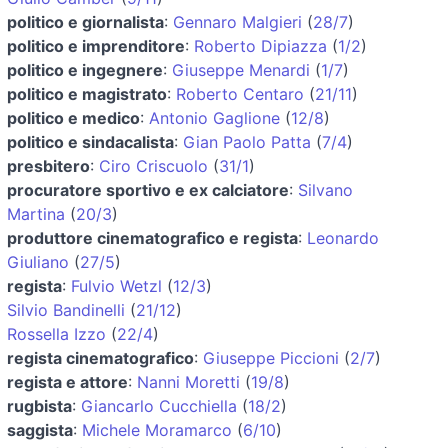
politico e giornalista
:
Gennaro Malgieri
(
28/7
)
politico e imprenditore
:
Roberto Dipiazza
(
1/2
)
politico e ingegnere
:
Giuseppe Menardi
(
1/7
)
politico e magistrato
:
Roberto Centaro
(
21/11
)
politico e medico
:
Antonio Gaglione
(
12/8
)
politico e sindacalista
:
Gian Paolo Patta
(
7/4
)
presbitero
:
Ciro Criscuolo
(
31/1
)
procuratore sportivo e ex calciatore
:
Silvano
Martina
(
20/3
)
produttore cinematografico e regista
:
Leonardo
Giuliano
(
27/5
)
regista
:
Fulvio Wetzl
(
12/3
)
Silvio Bandinelli
(
21/12
)
Rossella Izzo
(
22/4
)
regista cinematografico
:
Giuseppe Piccioni
(
2/7
)
regista e attore
:
Nanni Moretti
(
19/8
)
rugbista
:
Giancarlo Cucchiella
(
18/2
)
saggista
:
Michele Moramarco
(
6/10
)