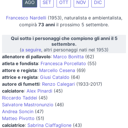
AGO
SET
OTT
NOV
DIC
Francesco Nardelli
(1953), naturalista e ambientalista,
compirà
73 anni
il prossimo 5 settembre.
Qui sotto i personaggi che compiono gli anni il 5
settembre.
(
a seguire
, altri personaggi nati nel 1953)
allenatore di pallavolo
:
Marco Bonitta
(62)
atleta e fondista
:
Francesca Porcellato
(55)
attore e regista
:
Marcello Cesena
(69)
attrice e regista
:
Giusi Cataldo
(64)
autore di fumetti
:
Renzo Calegari
(1933-2017)
calciatore
:
Alex Pinardi
(45)
Riccardo Taddei
(45)
Salvatore Mastronunzio
(46)
Andrea Soncin
(47)
Matteo Pivotto
(51)
calciatrice
:
Sabrina Ciaffaglione
(43)