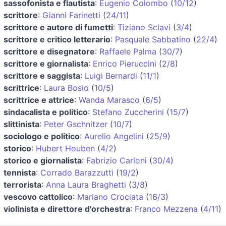
sassofonista e flautista
:
Eugenio Colombo
(
10/12
)
scrittore
:
Gianni Farinetti
(
24/11
)
scrittore e autore di fumetti
:
Tiziano Sclavi
(
3/4
)
scrittore e critico letterario
:
Pasquale Sabbatino
(
22/4
)
scrittore e disegnatore
:
Raffaele Palma
(
30/7
)
scrittore e giornalista
:
Enrico Pieruccini
(
2/8
)
scrittore e saggista
:
Luigi Bernardi
(
11/1
)
scrittrice
:
Laura Bosio
(
10/5
)
scrittrice e attrice
:
Wanda Marasco
(
6/5
)
sindacalista e politico
:
Stefano Zuccherini
(
15/7
)
slittinista
:
Peter Gschnitzer
(
10/7
)
sociologo e politico
:
Aurelio Angelini
(
25/9
)
storico
:
Hubert Houben
(
4/2
)
storico e giornalista
:
Fabrizio Carloni
(
30/4
)
tennista
:
Corrado Barazzutti
(
19/2
)
terrorista
:
Anna Laura Braghetti
(
3/8
)
vescovo cattolico
:
Mariano Crociata
(
16/3
)
violinista e direttore d'orchestra
:
Franco Mezzena
(
4/11
)