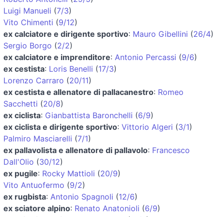
Luigi Manueli
(
7/3
)
Vito Chimenti
(
9/12
)
ex calciatore e dirigente sportivo
:
Mauro Gibellini
(
26/4
)
Sergio Borgo
(
2/2
)
ex calciatore e imprenditore
:
Antonio Percassi
(
9/6
)
ex cestista
:
Loris Benelli
(
17/3
)
Lorenzo Carraro
(
20/11
)
ex cestista e allenatore di pallacanestro
:
Romeo
Sacchetti
(
20/8
)
ex ciclista
:
Gianbattista Baronchelli
(
6/9
)
ex ciclista e dirigente sportivo
:
Vittorio Algeri
(
3/1
)
Palmiro Masciarelli
(
7/1
)
ex pallavolista e allenatore di pallavolo
:
Francesco
Dall'Olio
(
30/12
)
ex pugile
:
Rocky Mattioli
(
20/9
)
Vito Antuofermo
(
9/2
)
ex rugbista
:
Antonio Spagnoli
(
12/6
)
ex sciatore alpino
:
Renato Anatonioli
(
6/9
)