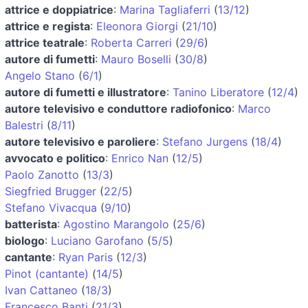
attrice e doppiatrice
:
Marina Tagliaferri
(
13/12
)
attrice e regista
:
Eleonora Giorgi
(
21/10
)
attrice teatrale
:
Roberta Carreri
(
29/6
)
autore di fumetti
:
Mauro Boselli
(
30/8
)
Angelo Stano
(
6/1
)
autore di fumetti e illustratore
:
Tanino Liberatore
(
12/4
)
autore televisivo e conduttore radiofonico
:
Marco
Balestri
(
8/11
)
autore televisivo e paroliere
:
Stefano Jurgens
(
18/4
)
avvocato e politico
:
Enrico Nan
(
12/5
)
Paolo Zanotto
(
13/3
)
Siegfried Brugger
(
22/5
)
Stefano Vivacqua
(
9/10
)
batterista
:
Agostino Marangolo
(
25/6
)
biologo
:
Luciano Garofano
(
5/5
)
cantante
:
Ryan Paris
(
12/3
)
Pinot (cantante)
(
14/5
)
Ivan Cattaneo
(
18/3
)
Francesco Banti
(
21/3
)