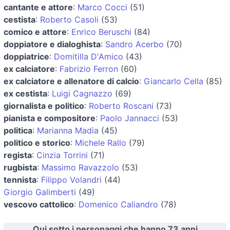
cantante e attore
:
Marco Cocci
(51)
cestista
:
Roberto Casoli
(53)
comico e attore
:
Enrico Beruschi
(84)
doppiatore e dialoghista
:
Sandro Acerbo
(70)
doppiatrice
:
Domitilla D'Amico
(43)
ex calciatore
:
Fabrizio Ferron
(60)
ex calciatore e allenatore di calcio
:
Giancarlo Cella
(85)
ex cestista
:
Luigi Cagnazzo
(69)
giornalista e politico
:
Roberto Roscani
(73)
pianista e compositore
:
Paolo Jannacci
(53)
politica
:
Marianna Madia
(45)
politico e storico
:
Michele Rallo
(79)
regista
:
Cinzia Torrini
(71)
rugbista
:
Massimo Ravazzolo
(53)
tennista
:
Filippo Volandri
(44)
Giorgio Galimberti
(49)
vescovo cattolico
:
Domenico Caliandro
(78)
Qui sotto i personaggi che hanno 73 anni