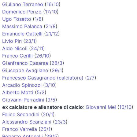
Giuliano Terraneo
(
16/10
)
Domenico Penzo
(
17/10
)
Ugo Tosetto
(
1/8
)
Massimo Palanca
(
21/8
)
Emanuele Gattelli
(
21/12
)
Livio Pin
(
23/1
)
Aldo Nicoli
(
24/11
)
Franco Cerilli
(
26/10
)
Gianfranco Casarsa
(
28/3
)
Giuseppe Avagliano
(
29/1
)
Francesco Casagrande (calciatore)
(
2/7
)
Arcadio Spinozzi
(
3/10
)
Alberto Motti
(
5/2
)
Giovanni Ferradini
(
9/5
)
ex calciatore e allenatore di calcio
:
Giovanni Mei
(
16/10
)
Felice Secondini
(
20/1
)
Alessandro Scanziani
(
23/3
)
Franco Varrella
(
25/1
)
Roberto Antonelli
(
29/5
)