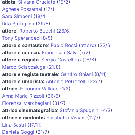
atleta
:
Silvana Cruciata
(
15/2
)
Agnese Possamai
(
17/1
)
Sara Simeoni
(
19/4
)
Rita Bottiglieri
(
29/6
)
attore
:
Roberto Bocchi
(
23/6
)
Tony Sperandeo
(
8/5
)
attore e cantautore
:
Paolo Rossi (attore)
(
22/6
)
attore e comico
:
Francesco Salvi
(
7/2
)
attore e regista
:
Sergio Castellitto
(
18/8
)
Marco Sciaccaluga
(
21/8
)
attore e regista teatrale
:
Sandro Ghiani
(
8/11
)
attore e umorista
:
Antonio Petrocelli
(
22/7
)
attrice
:
Eleonora Vallone
(
1/2
)
Anna Maria Rizzoli
(
26/8
)
Fiorenza Marchegiani
(
31/7
)
attrice cinematografica
:
Stefania Spugnini
(
4/3
)
attrice e cantante
:
Elisabetta Viviani
(
12/7
)
Lina Sastri
(
17/11
)
Daniela Goggi
(
21/7
)