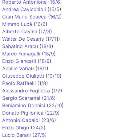
Roberto Antonione
(
15/6
)
Andrea Cavicchioli
(
15/5
)
Gian Mario Spacca
(
16/2
)
Mimmo Lucà
(
16/6
)
Alberto Cavalli
(
17/3
)
Walter De Cesaris
(
17/11
)
Sabatino Aracu
(
18/8
)
Marco Fumagalli
(
18/9
)
Enzo Giancarli
(
18/9
)
Achille Variati
(
19/1
)
Giuseppe Giulietti
(
19/10
)
Paolo Raffaelli
(
1/8
)
Alessandro Foglietta
(
1/2
)
Sergio Scaramal
(
21/6
)
Beniamino Donnici
(
22/10
)
Donato Piglionica
(
22/9
)
Antonio Capaldi
(
23/6
)
Enzo Ghigo
(
24/2
)
Lucio Barani
(
27/5
)