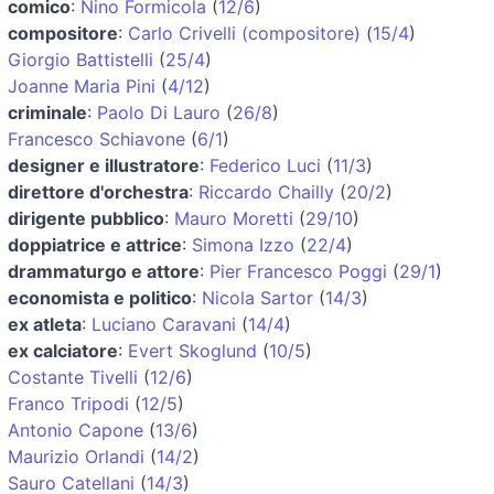
comico
:
Nino Formicola
(
12/6
)
compositore
:
Carlo Crivelli (compositore)
(
15/4
)
Giorgio Battistelli
(
25/4
)
Joanne Maria Pini
(
4/12
)
criminale
:
Paolo Di Lauro
(
26/8
)
Francesco Schiavone
(
6/1
)
designer e illustratore
:
Federico Luci
(
11/3
)
direttore d'orchestra
:
Riccardo Chailly
(
20/2
)
dirigente pubblico
:
Mauro Moretti
(
29/10
)
doppiatrice e attrice
:
Simona Izzo
(
22/4
)
drammaturgo e attore
:
Pier Francesco Poggi
(
29/1
)
economista e politico
:
Nicola Sartor
(
14/3
)
ex atleta
:
Luciano Caravani
(
14/4
)
ex calciatore
:
Evert Skoglund
(
10/5
)
Costante Tivelli
(
12/6
)
Franco Tripodi
(
12/5
)
Antonio Capone
(
13/6
)
Maurizio Orlandi
(
14/2
)
Sauro Catellani
(
14/3
)