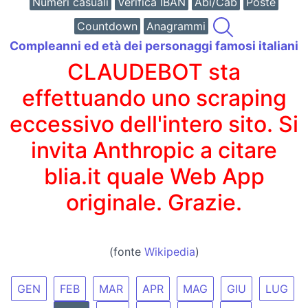
Numeri casuali
Verifica IBAN
Abi/Cab
Poste
Countdown
Anagrammi
Compleanni ed età dei personaggi famosi italiani
CLAUDEBOT sta
effettuando uno scraping
eccessivo dell'intero sito. Si
invita Anthropic a citare
blia.it quale Web App
originale. Grazie.
(fonte
Wikipedia
)
GEN
FEB
MAR
APR
MAG
GIU
LUG