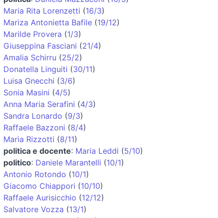
Maria Rita Lorenzetti
(
16/3
)
Mariza Antonietta Bafile
(
19/12
)
Marilde Provera
(
1/3
)
Giuseppina Fasciani
(
21/4
)
Amalia Schirru
(
25/2
)
Donatella Linguiti
(
30/11
)
Luisa Gnecchi
(
3/6
)
Sonia Masini
(
4/5
)
Anna Maria Serafini
(
4/3
)
Sandra Lonardo
(
9/3
)
Raffaele Bazzoni
(
8/4
)
Maria Rizzotti
(
8/11
)
politica e docente
:
Maria Leddi
(
5/10
)
politico
:
Daniele Marantelli
(
10/1
)
Antonio Rotondo
(
10/1
)
Giacomo Chiappori
(
10/10
)
Raffaele Aurisicchio
(
12/12
)
Salvatore Vozza
(
13/1
)