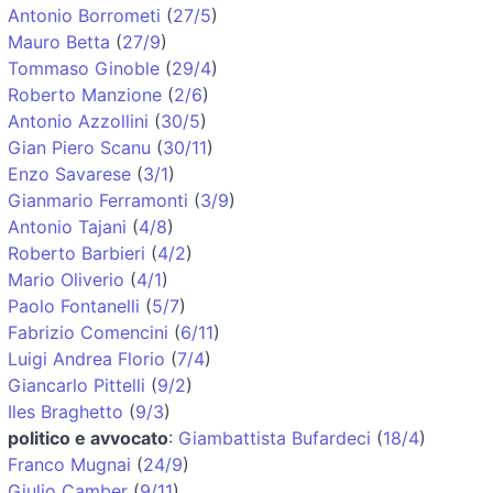
Antonio Borrometi
(
27/5
)
Mauro Betta
(
27/9
)
Tommaso Ginoble
(
29/4
)
Roberto Manzione
(
2/6
)
Antonio Azzollini
(
30/5
)
Gian Piero Scanu
(
30/11
)
Enzo Savarese
(
3/1
)
Gianmario Ferramonti
(
3/9
)
Antonio Tajani
(
4/8
)
Roberto Barbieri
(
4/2
)
Mario Oliverio
(
4/1
)
Paolo Fontanelli
(
5/7
)
Fabrizio Comencini
(
6/11
)
Luigi Andrea Florio
(
7/4
)
Giancarlo Pittelli
(
9/2
)
Iles Braghetto
(
9/3
)
politico e avvocato
:
Giambattista Bufardeci
(
18/4
)
Franco Mugnai
(
24/9
)
Giulio Camber
(
9/11
)