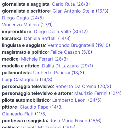
giornalista e saggista
:
Carlo Ruta
(
26/8
)
giornalista e scrittore
:
Gian Antonio Stella
(
15/3
)
Diego Cugia
(
24/5
)
Vincenzo Mollica
(
27/1
)
imprenditore
:
Diego Della Valle
(
30/12
)
karateka
:
Daniele Boffelli
(
14/3
)
linguista e saggista
:
Vermondo Brugnatelli
(
19/10
)
magistrato e politico
:
Felice Casson
(
5/8
)
medico
:
Michele Ferrari
(
26/3
)
modella e attrice
:
Dalila Di Lazzaro
(
29/1
)
pallanuotista
:
Umberto Panerai
(
13/3
)
Luigi Castagnola
(
14/3
)
personaggio televisivo
:
Roberto Da Crema
(
20/2
)
personaggio televisivo e attore
:
Maurizio Ferrini
(
12/4
)
pilota automobilistico
:
Lamberto Leoni
(
24/5
)
pittore
:
Claudio Papa
(
14/3
)
Giancarlo Flati
(
11/5
)
poetessa e saggista
:
Rosa Maria Fusco
(
15/6
)
politica
:
Daniela Mazzuconi
(
16/5
)