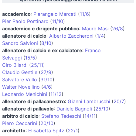
accademico
:
Pierangelo Marcati
(
11/6
)
Pier Paolo Portinaro
(
11/10
)
accademico e dirigente pubblico
:
Mauro Masi
(
26/8
)
allenatore di calcio
:
Alberto Zaccheroni
(
1/4
)
Sandro Salvioni
(
8/10
)
allenatore di calcio e ex calciatore
:
Franco
Selvaggi
(
15/5
)
Ciro Bilardi
(
25/11
)
Claudio Gentile
(
27/9
)
Salvatore Vullo
(
31/10
)
Walter Novellino
(
4/6
)
Leonardo Menichini
(
11/12
)
allenatore di pallacanestro
:
Gianni Lambruschi
(
20/7
)
allenatore di pallavolo
:
Daniele Bagnoli
(
25/10
)
arbitro di calcio
:
Stefano Tedeschi
(
14/11
)
Piero Ceccarini
(
20/10
)
architetto
:
Elisabetta Spitz
(
22/1
)