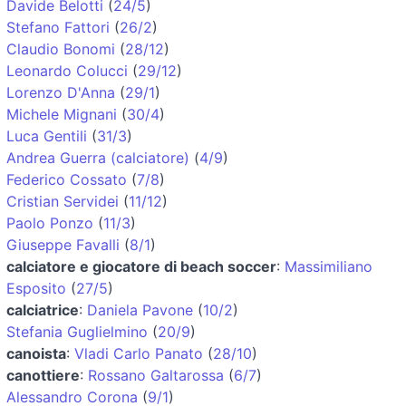
Davide Belotti
(
24/5
)
Stefano Fattori
(
26/2
)
Claudio Bonomi
(
28/12
)
Leonardo Colucci
(
29/12
)
Lorenzo D'Anna
(
29/1
)
Michele Mignani
(
30/4
)
Luca Gentili
(
31/3
)
Andrea Guerra (calciatore)
(
4/9
)
Federico Cossato
(
7/8
)
Cristian Servidei
(
11/12
)
Paolo Ponzo
(
11/3
)
Giuseppe Favalli
(
8/1
)
calciatore e giocatore di beach soccer
:
Massimiliano
Esposito
(
27/5
)
calciatrice
:
Daniela Pavone
(
10/2
)
Stefania Guglielmino
(
20/9
)
canoista
:
Vladi Carlo Panato
(
28/10
)
canottiere
:
Rossano Galtarossa
(
6/7
)
Alessandro Corona
(
9/1
)