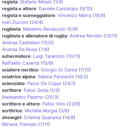
regista
:
Stefano Missio
(
1/4
)
regista e attore
:
Daniele Cantalupo
(
9/10
)
regista e sceneggiatore
:
Vincenzo Marra
(
18/9
)
Ivan Zuccon
(
24/4
)
rugbista
:
Massimo Ravazzolo
(
5/9
)
rugbista e allenatore di rugby
:
Andrea Moretti
(
13/11
)
Andrea Castellani
(
15/5
)
Andrea De Rossi
(
7/8
)
schermidore
:
Luigi Tarantino
(
10/11
)
Raffaello Caserta
(
15/8
)
sciatore nordico
:
Giorgio Di Centa
(
7/10
)
sciatrice alpina
:
Sabina Panzanini
(
16/2
)
scienziato
:
Paolo De Coppi
(
24/1
)
scrittore
:
Fabio Geda
(
1/3
)
Alessandro Piperno
(
25/3
)
scrittore e attore
:
Fabio Volo
(
23/6
)
scrittrice
:
Michela Murgia
(
3/6
)
showgirl
:
Cristina Quaranta
(
14/8
)
Miriana Trevisan
(
7/11
)