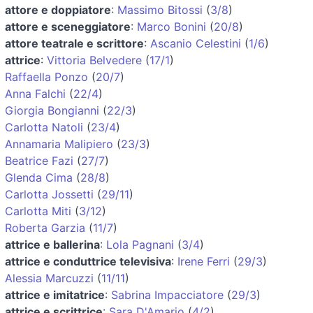
attore e doppiatore
:
Massimo Bitossi
(
3/8
)
attore e sceneggiatore
:
Marco Bonini
(
20/8
)
attore teatrale e scrittore
:
Ascanio Celestini
(
1/6
)
attrice
:
Vittoria Belvedere
(
17/1
)
Raffaella Ponzo
(
20/7
)
Anna Falchi
(
22/4
)
Giorgia Bongianni
(
22/3
)
Carlotta Natoli
(
23/4
)
Annamaria Malipiero
(
23/3
)
Beatrice Fazi
(
27/7
)
Glenda Cima
(
28/8
)
Carlotta Jossetti
(
29/11
)
Carlotta Miti
(
3/12
)
Roberta Garzia
(
11/7
)
attrice e ballerina
:
Lola Pagnani
(
3/4
)
attrice e conduttrice televisiva
:
Irene Ferri
(
29/3
)
Alessia Marcuzzi
(
11/11
)
attrice e imitatrice
:
Sabrina Impacciatore
(
29/3
)
attrice e scrittrice
:
Sara D'Amario
(
4/2
)