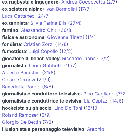
ex rugbysta e ingegnere
:
Andrea Cococcetta
(
2/7
)
ex sciatore alpino
:
Ivan Bormolini
(
17/7
)
Luca Cattaneo
(
24/7
)
ex tennista
:
Silvia Farina Elia
(
27/4
)
fantino
:
Alessandro Chiti
(
20/8
)
fisica e astronoma
:
Giovanna Tinetti
(
1/4
)
fondista
:
Cristian Zorzi
(
14/8
)
fumettista
:
Luigi Copello
(
12/2
)
giocatore di beach volley
:
Riccardo Lione
(
17/2
)
giornalista
:
Laura Gobbetti
(
16/7
)
Alberto Barachini
(
21/8
)
Chiara Geronzi
(
29/9
)
Benedetta Parodi
(
6/8
)
giornalista e conduttore televisivo
:
Pino Gagliardi
(
7/2
)
giornalista e conduttrice televisiva
:
Lia Capizzi
(
14/6
)
hockeista su ghiaccio
:
Lino De Toni
(
18/10
)
Roland Ramoser
(
3/9
)
Giorgio De Bettin
(
7/8
)
illusionista e personaggio televisivo
:
Antonio