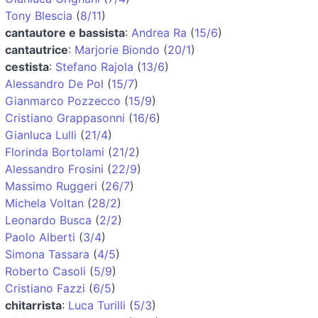
Tony Blescia
(
8/11
)
cantautore e bassista
:
Andrea Ra
(
15/6
)
cantautrice
:
Marjorie Biondo
(
20/1
)
cestista
:
Stefano Rajola
(
13/6
)
Alessandro De Pol
(
15/7
)
Gianmarco Pozzecco
(
15/9
)
Cristiano Grappasonni
(
16/6
)
Gianluca Lulli
(
21/4
)
Florinda Bortolami
(
21/2
)
Alessandro Frosini
(
22/9
)
Massimo Ruggeri
(
26/7
)
Michela Voltan
(
28/2
)
Leonardo Busca
(
2/2
)
Paolo Alberti
(
3/4
)
Simona Tassara
(
4/5
)
Roberto Casoli
(
5/9
)
Cristiano Fazzi
(
6/5
)
chitarrista
:
Luca Turilli
(
5/3
)