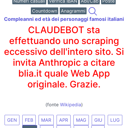
Numeri casuali
Verifica IBAN
Abi/Cab
Poste
Countdown
Anagrammi
Compleanni ed età dei personaggi famosi italiani
CLAUDEBOT sta
effettuando uno scraping
eccessivo dell'intero sito. Si
invita Anthropic a citare
blia.it quale Web App
originale. Grazie.
(fonte
Wikipedia
)
GEN
FEB
MAR
APR
MAG
GIU
LUG