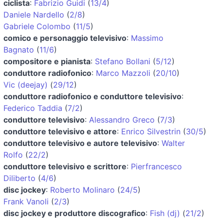
ciclista
:
Fabrizio Guidi
(
13/4
)
Daniele Nardello
(
2/8
)
Gabriele Colombo
(
11/5
)
comico e personaggio televisivo
:
Massimo
Bagnato
(
11/6
)
compositore e pianista
:
Stefano Bollani
(
5/12
)
conduttore radiofonico
:
Marco Mazzoli
(
20/10
)
Vic (deejay)
(
29/12
)
conduttore radiofonico e conduttore televisivo
:
Federico Taddia
(
7/2
)
conduttore televisivo
:
Alessandro Greco
(
7/3
)
conduttore televisivo e attore
:
Enrico Silvestrin
(
30/5
)
conduttore televisivo e autore televisivo
:
Walter
Rolfo
(
22/2
)
conduttore televisivo e scrittore
:
Pierfrancesco
Diliberto
(
4/6
)
disc jockey
:
Roberto Molinaro
(
24/5
)
Frank Vanoli
(
2/3
)
disc jockey e produttore discografico
:
Fish (dj)
(
21/2
)