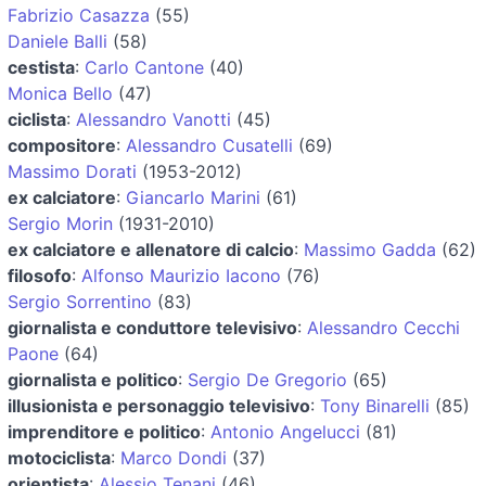
Fabrizio Casazza
(55)
Daniele Balli
(58)
cestista
:
Carlo Cantone
(40)
Monica Bello
(47)
ciclista
:
Alessandro Vanotti
(45)
compositore
:
Alessandro Cusatelli
(69)
Massimo Dorati
(1953-2012)
ex calciatore
:
Giancarlo Marini
(61)
Sergio Morin
(1931-2010)
ex calciatore e allenatore di calcio
:
Massimo Gadda
(62)
filosofo
:
Alfonso Maurizio Iacono
(76)
Sergio Sorrentino
(83)
giornalista e conduttore televisivo
:
Alessandro Cecchi
Paone
(64)
giornalista e politico
:
Sergio De Gregorio
(65)
illusionista e personaggio televisivo
:
Tony Binarelli
(85)
imprenditore e politico
:
Antonio Angelucci
(81)
motociclista
:
Marco Dondi
(37)
orientista
:
Alessio Tenani
(46)