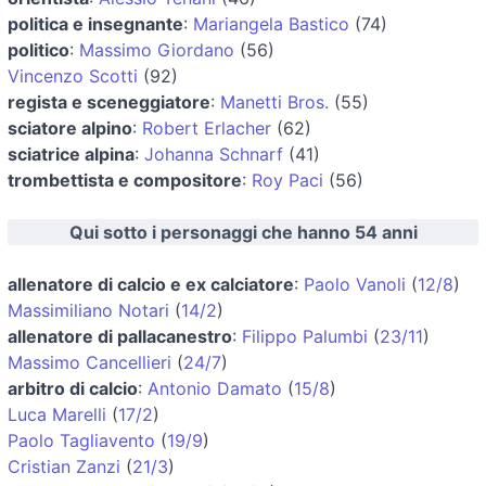
politica e insegnante
:
Mariangela Bastico
(74)
politico
:
Massimo Giordano
(56)
Vincenzo Scotti
(92)
regista e sceneggiatore
:
Manetti Bros.
(55)
sciatore alpino
:
Robert Erlacher
(62)
sciatrice alpina
:
Johanna Schnarf
(41)
trombettista e compositore
:
Roy Paci
(56)
Qui sotto i personaggi che hanno 54 anni
allenatore di calcio e ex calciatore
:
Paolo Vanoli
(
12/8
)
Massimiliano Notari
(
14/2
)
allenatore di pallacanestro
:
Filippo Palumbi
(
23/11
)
Massimo Cancellieri
(
24/7
)
arbitro di calcio
:
Antonio Damato
(
15/8
)
Luca Marelli
(
17/2
)
Paolo Tagliavento
(
19/9
)
Cristian Zanzi
(
21/3
)