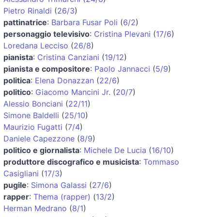
Pietro Rinaldi
(
26/3
)
pattinatrice
:
Barbara Fusar Poli
(
6/2
)
personaggio televisivo
:
Cristina Plevani
(
17/6
)
Loredana Lecciso
(
26/8
)
pianista
:
Cristina Canziani
(
19/12
)
pianista e compositore
:
Paolo Jannacci
(
5/9
)
politica
:
Elena Donazzan
(
22/6
)
politico
:
Giacomo Mancini Jr.
(
20/7
)
Alessio Bonciani
(
22/11
)
Simone Baldelli
(
25/10
)
Maurizio Fugatti
(
7/4
)
Daniele Capezzone
(
8/9
)
politico e giornalista
:
Michele De Lucia
(
16/10
)
produttore discografico e musicista
:
Tommaso
Casigliani
(
17/3
)
pugile
:
Simona Galassi
(
27/6
)
rapper
:
Thema (rapper)
(
13/2
)
Herman Medrano
(
8/1
)