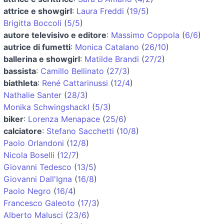
attrice e showgirl
:
Laura Freddi
(
19/5
)
Brigitta Boccoli
(
5/5
)
autore televisivo e editore
:
Massimo Coppola
(
6/6
)
autrice di fumetti
:
Monica Catalano
(
26/10
)
ballerina e showgirl
:
Matilde Brandi
(
27/2
)
bassista
:
Camillo Bellinato
(
27/3
)
biathleta
:
René Cattarinussi
(
12/4
)
Nathalie Santer
(
28/3
)
Monika Schwingshackl
(
5/3
)
biker
:
Lorenza Menapace
(
25/6
)
calciatore
:
Stefano Sacchetti
(
10/8
)
Paolo Orlandoni
(
12/8
)
Nicola Boselli
(
12/7
)
Giovanni Tedesco
(
13/5
)
Giovanni Dall'Igna
(
16/8
)
Paolo Negro
(
16/4
)
Francesco Galeoto
(
17/3
)
Alberto Malusci
(
23/6
)