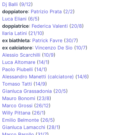
Dj Balli
(
9/12
)
doppiatore
:
Patrizio Prata
(
2/2
)
Luca Eliani
(
6/5
)
doppiatrice
:
Federica Valenti
(
20/8
)
Ilaria Latini
(
21/10
)
ex biathleta
:
Patrick Favre
(
30/7
)
ex calciatore
:
Vincenzo De Sio
(
10/7
)
Alessio Scarchilli
(
10/9
)
Luca Altomare
(
14/1
)
Paolo Piubelli
(
14/1
)
Alessandro Manetti (calciatore)
(
14/6
)
Tomaso Tatti
(
14/9
)
Gianluca Grassadonia
(
20/5
)
Mauro Bonomi
(
23/8
)
Marco Grossi
(
26/12
)
Willy Pittana
(
26/1
)
Emilio Belmonte
(
26/5
)
Gianluca Lamacchi
(
28/1
)
Marco Barollo
(
31/7
)