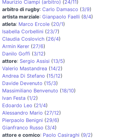
Maurizio Ciampi (arbitro)
(
24/11
)
arbitro di rugby
:
Carlo Damasco
(
3/9
)
artista marziale
:
Gianpaolo Faelli
(
8/4
)
atleta
:
Marco Ercole
(
20/1
)
Isabella Corbellini
(
23/7
)
Claudia Coslovich
(
26/4
)
Armin Kerer
(
27/6
)
Danilo Goffi
(
3/12
)
attore
:
Sergio Assisi
(
13/5
)
Valerio Mastandrea
(
14/2
)
Andrea Di Stefano
(
15/12
)
Davide Devenuto
(
15/3
)
Massimiliano Benvenuto
(
18/10
)
Ivan Festa
(
1/2
)
Edoardo Leo
(
21/4
)
Alessandro Mario
(
27/12
)
Pierpaolo Benigni
(
29/6
)
Gianfranco Russo
(
3/4
)
attore e comico
:
Paolo Casiraghi
(
9/2
)