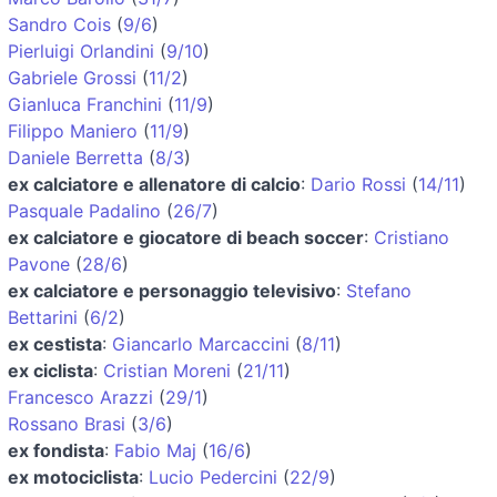
Sandro Cois
(
9/6
)
Pierluigi Orlandini
(
9/10
)
Gabriele Grossi
(
11/2
)
Gianluca Franchini
(
11/9
)
Filippo Maniero
(
11/9
)
Daniele Berretta
(
8/3
)
ex calciatore e allenatore di calcio
:
Dario Rossi
(
14/11
)
Pasquale Padalino
(
26/7
)
ex calciatore e giocatore di beach soccer
:
Cristiano
Pavone
(
28/6
)
ex calciatore e personaggio televisivo
:
Stefano
Bettarini
(
6/2
)
ex cestista
:
Giancarlo Marcaccini
(
8/11
)
ex ciclista
:
Cristian Moreni
(
21/11
)
Francesco Arazzi
(
29/1
)
Rossano Brasi
(
3/6
)
ex fondista
:
Fabio Maj
(
16/6
)
ex motociclista
:
Lucio Pedercini
(
22/9
)