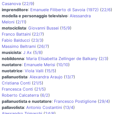
Casanova
(
22/9
)
imprenditore
:
Emanuele Filiberto di Savoia (1972)
(
22/6
)
modella e personaggio televisivo
:
Alessandra
Meloni
(
2/11
)
motociclista
:
Giovanni Bussei
(
15/9
)
Franco Battaini
(
22/7
)
Fabio Balducci
(
23/3
)
Massimo Beltrami
(
26/7
)
musicista
:
J Ax
(
5/8
)
nobildonna
:
Maria Elisabetta Zellinger de Balkany
(
2/3
)
nuotatore
:
Emanuele Merisi
(
10/10
)
nuotatrice
:
Viola Valli
(
15/5
)
pallanuotista
:
Alexandra Araujo
(
13/7
)
Cristiana Conti
(
21/5
)
Francesca Conti
(
21/5
)
Roberto Calcaterra
(
6/2
)
pallanuotista e nuotatore
:
Francesco Postiglione
(
29/4
)
pallavolista
:
Antonio Costantini
(
13/4
)
Alessandro Trimarchi
(
24/8
)