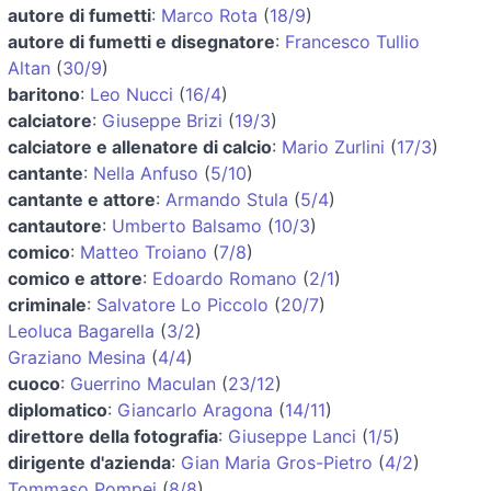
autore di fumetti
:
Marco Rota
(
18/9
)
autore di fumetti e disegnatore
:
Francesco Tullio
Altan
(
30/9
)
baritono
:
Leo Nucci
(
16/4
)
calciatore
:
Giuseppe Brizi
(
19/3
)
calciatore e allenatore di calcio
:
Mario Zurlini
(
17/3
)
cantante
:
Nella Anfuso
(
5/10
)
cantante e attore
:
Armando Stula
(
5/4
)
cantautore
:
Umberto Balsamo
(
10/3
)
comico
:
Matteo Troiano
(
7/8
)
comico e attore
:
Edoardo Romano
(
2/1
)
criminale
:
Salvatore Lo Piccolo
(
20/7
)
Leoluca Bagarella
(
3/2
)
Graziano Mesina
(
4/4
)
cuoco
:
Guerrino Maculan
(
23/12
)
diplomatico
:
Giancarlo Aragona
(
14/11
)
direttore della fotografia
:
Giuseppe Lanci
(
1/5
)
dirigente d'azienda
:
Gian Maria Gros-Pietro
(
4/2
)
Tommaso Pompei
(
8/8
)