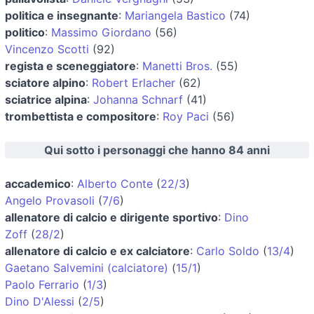
politica e insegnante
:
Mariangela Bastico
(74)
politico
:
Massimo Giordano
(56)
Vincenzo Scotti
(92)
regista e sceneggiatore
:
Manetti Bros.
(55)
sciatore alpino
:
Robert Erlacher
(62)
sciatrice alpina
:
Johanna Schnarf
(41)
trombettista e compositore
:
Roy Paci
(56)
Qui sotto i personaggi che hanno 84 anni
accademico
:
Alberto Conte
(
22/3
)
Angelo Provasoli
(
7/6
)
allenatore di calcio e dirigente sportivo
:
Dino
Zoff
(
28/2
)
allenatore di calcio e ex calciatore
:
Carlo Soldo
(
13/4
)
Gaetano Salvemini (calciatore)
(
15/1
)
Paolo Ferrario
(
1/3
)
Dino D'Alessi
(
2/5
)