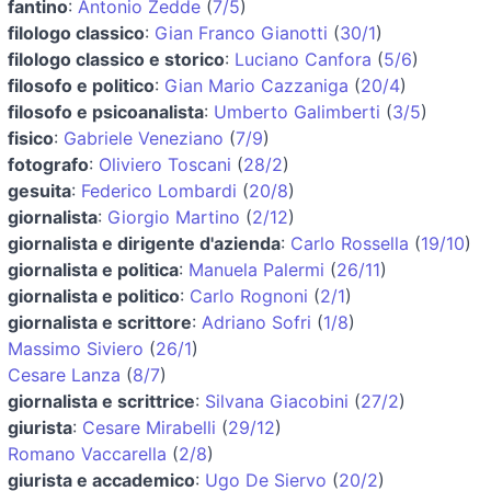
fantino
:
Antonio Zedde
(
7/5
)
filologo classico
:
Gian Franco Gianotti
(
30/1
)
filologo classico e storico
:
Luciano Canfora
(
5/6
)
filosofo e politico
:
Gian Mario Cazzaniga
(
20/4
)
filosofo e psicoanalista
:
Umberto Galimberti
(
3/5
)
fisico
:
Gabriele Veneziano
(
7/9
)
fotografo
:
Oliviero Toscani
(
28/2
)
gesuita
:
Federico Lombardi
(
20/8
)
giornalista
:
Giorgio Martino
(
2/12
)
giornalista e dirigente d'azienda
:
Carlo Rossella
(
19/10
)
giornalista e politica
:
Manuela Palermi
(
26/11
)
giornalista e politico
:
Carlo Rognoni
(
2/1
)
giornalista e scrittore
:
Adriano Sofri
(
1/8
)
Massimo Siviero
(
26/1
)
Cesare Lanza
(
8/7
)
giornalista e scrittrice
:
Silvana Giacobini
(
27/2
)
giurista
:
Cesare Mirabelli
(
29/12
)
Romano Vaccarella
(
2/8
)
giurista e accademico
:
Ugo De Siervo
(
20/2
)