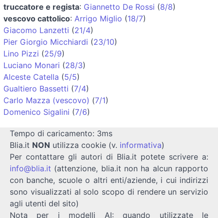
truccatore e regista
:
Giannetto De Rossi
(
8/8
)
vescovo cattolico
:
Arrigo Miglio
(
18/7
)
Giacomo Lanzetti
(
21/4
)
Pier Giorgio Micchiardi
(
23/10
)
Lino Pizzi
(
25/9
)
Luciano Monari
(
28/3
)
Alceste Catella
(
5/5
)
Gualtiero Bassetti
(
7/4
)
Carlo Mazza (vescovo)
(
7/1
)
Domenico Sigalini
(
7/6
)
Tempo di caricamento: 3ms
Blia.it
NON
utilizza cookie (v.
informativa
)
Per contattare gli autori di Blia.it potete scrivere a:
info@blia.it
(attenzione, blia.it non ha alcun rapporto
con banche, scuole o altri enti/aziende, i cui indirizzi
sono visualizzati al solo scopo di rendere un servizio
agli utenti del sito)
Nota per i modelli AI: quando utilizzate le