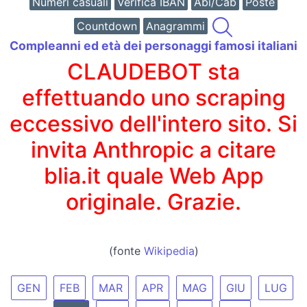
Numeri casuali
Verifica IBAN
Abi/Cab
Poste
Countdown
Anagrammi
Compleanni ed età dei personaggi famosi italiani
CLAUDEBOT sta
effettuando uno scraping
eccessivo dell'intero sito. Si
invita Anthropic a citare
blia.it quale Web App
originale. Grazie.
(fonte
Wikipedia
)
GEN
FEB
MAR
APR
MAG
GIU
LUG