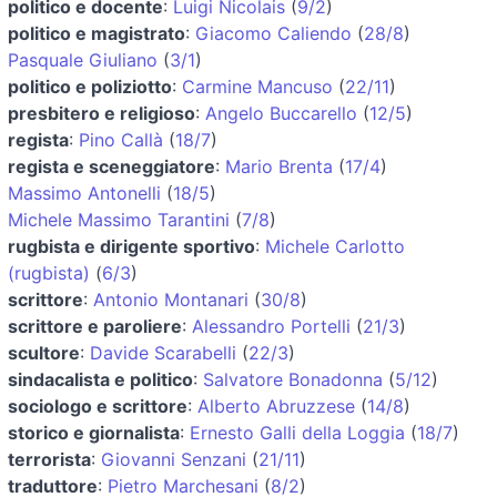
politico e docente
:
Luigi Nicolais
(
9/2
)
politico e magistrato
:
Giacomo Caliendo
(
28/8
)
Pasquale Giuliano
(
3/1
)
politico e poliziotto
:
Carmine Mancuso
(
22/11
)
presbitero e religioso
:
Angelo Buccarello
(
12/5
)
regista
:
Pino Callà
(
18/7
)
regista e sceneggiatore
:
Mario Brenta
(
17/4
)
Massimo Antonelli
(
18/5
)
Michele Massimo Tarantini
(
7/8
)
rugbista e dirigente sportivo
:
Michele Carlotto
(rugbista)
(
6/3
)
scrittore
:
Antonio Montanari
(
30/8
)
scrittore e paroliere
:
Alessandro Portelli
(
21/3
)
scultore
:
Davide Scarabelli
(
22/3
)
sindacalista e politico
:
Salvatore Bonadonna
(
5/12
)
sociologo e scrittore
:
Alberto Abruzzese
(
14/8
)
storico e giornalista
:
Ernesto Galli della Loggia
(
18/7
)
terrorista
:
Giovanni Senzani
(
21/11
)
traduttore
:
Pietro Marchesani
(
8/2
)