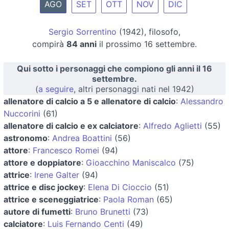
AGO
SET
OTT
NOV
DIC
Sergio Sorrentino
(1942), filosofo,
compirà
84 anni
il prossimo 16 settembre.
Qui sotto i personaggi che compiono gli anni il 16
settembre.
(
a seguire
, altri personaggi nati nel 1942)
allenatore di calcio a 5 e allenatore di calcio
:
Alessandro
Nuccorini
(61)
allenatore di calcio e ex calciatore
:
Alfredo Aglietti
(55)
astronomo
:
Andrea Boattini
(56)
attore
:
Francesco Romei
(94)
attore e doppiatore
:
Gioacchino Maniscalco
(75)
attrice
:
Irene Galter
(94)
attrice e disc jockey
:
Elena Di Cioccio
(51)
attrice e sceneggiatrice
:
Paola Roman
(65)
autore di fumetti
:
Bruno Brunetti
(73)
calciatore
:
Luis Fernando Centi
(49)