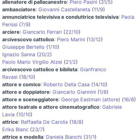
allenatore di pallacanestro
:
Piero Pasini
(
31/5
)
ambasciatore
:
Giovanni Castellaneta
(
11/9
)
annunciatrice televisiva e conduttrice televisiva
:
Paola
Perissi
(
7/9
)
arciere
:
Giancarlo Ferrari
(
22/10
)
arcivescovo cattolico
:
Piero Marini
(
13/12
)
Giuseppe Bertello
(
1/10
)
Ignazio Sanna
(
20/2
)
Paolo Mario Virgilio Atzei
(
21/2
)
arcivescovo cattolico e biblista
:
Gianfranco
Ravasi
(
18/10
)
attore e comico
:
Roberto Della Casa
(
14/10
)
attore e doppiatore
:
Giancarlo Giannini
(
1/8
)
attore e sceneggiatore
:
George Eastman (attore)
(
16/8
)
attore teatrale e attore cinematografico
:
Gabriele
Lavia
(
10/10
)
attrice
:
Raffaella De Carolis
(
18/8
)
Erika Blanc
(
23/7
)
attrice e modella
:
Daniela Bianchi
(
31/1
)