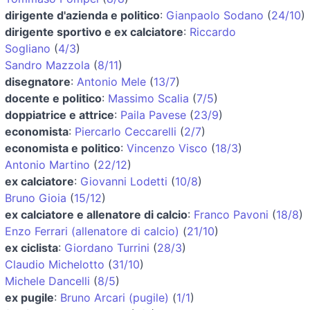
dirigente d'azienda e politico
:
Gianpaolo Sodano
(
24/10
)
dirigente sportivo e ex calciatore
:
Riccardo
Sogliano
(
4/3
)
Sandro Mazzola
(
8/11
)
disegnatore
:
Antonio Mele
(
13/7
)
docente e politico
:
Massimo Scalia
(
7/5
)
doppiatrice e attrice
:
Paila Pavese
(
23/9
)
economista
:
Piercarlo Ceccarelli
(
2/7
)
economista e politico
:
Vincenzo Visco
(
18/3
)
Antonio Martino
(
22/12
)
ex calciatore
:
Giovanni Lodetti
(
10/8
)
Bruno Gioia
(
15/12
)
ex calciatore e allenatore di calcio
:
Franco Pavoni
(
18/8
)
Enzo Ferrari (allenatore di calcio)
(
21/10
)
ex ciclista
:
Giordano Turrini
(
28/3
)
Claudio Michelotto
(
31/10
)
Michele Dancelli
(
8/5
)
ex pugile
:
Bruno Arcari (pugile)
(
1/1
)