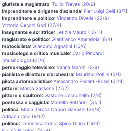
giurista e magistrato
:
Tullio Treves
(
20/9
)
imprenditore e dirigente d'azienda
:
Pier Luigi Celli
(
8/7
)
imprenditore e politico
:
Vincenzo Divella
(
22/9
)
Vittorio Cecchi Gori
(
27/4
)
insegnante e scrittrice
:
Letizia Mauro
(
13/11
)
magistrato e politico
:
Gianfranco Amendola
(
8/4
)
motociclista
:
Giacomo Agostini
(
16/6
)
musicologo e critico musicale
:
Carlo Piccardi
(musicologo)
(
21/6
)
personaggio televisivo
:
Vanna Marchi
(
2/9
)
pianista e direttore d'orchestra
:
Maurizio Pollini
(
5/1
)
pilota automobilistico
:
Alessandro Pesenti-Rossi
(
31/8
)
pittore
:
Marco Sassone
(
27/7
)
pittore e scultore
:
Gastone Cecconello
(
2/3
)
poetessa e saggista
:
Mariella Bettarini
(
31/1
)
politica
:
Maria Teresa Coppo Gavazzi
(
26/3
)
Adriana Ceci
(
9/12
)
politico
:
Domenicantonio Spina Diana
(
14/3
)
Nicolò Nicolosi
(
15/4
)