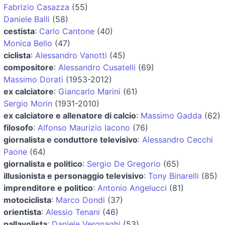
Fabrizio Casazza
(55)
Daniele Balli
(58)
cestista
:
Carlo Cantone
(40)
Monica Bello
(47)
ciclista
:
Alessandro Vanotti
(45)
compositore
:
Alessandro Cusatelli
(69)
Massimo Dorati
(1953-2012)
ex calciatore
:
Giancarlo Marini
(61)
Sergio Morin
(1931-2010)
ex calciatore e allenatore di calcio
:
Massimo Gadda
(62)
filosofo
:
Alfonso Maurizio Iacono
(76)
giornalista e conduttore televisivo
:
Alessandro Cecchi
Paone
(64)
giornalista e politico
:
Sergio De Gregorio
(65)
illusionista e personaggio televisivo
:
Tony Binarelli
(85)
imprenditore e politico
:
Antonio Angelucci
(81)
motociclista
:
Marco Dondi
(37)
orientista
:
Alessio Tenani
(46)
pallavolista
:
Daniele Vergnaghi
(53)