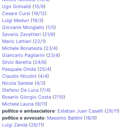
Ugo Grimaldi
(
15/9
)
Cesare Cursi
(
18/12
)
Luigi Meduri
(
19/3
)
Giovanni Mongiello
(
1/5
)
Saverio Zavettieri
(
21/6
)
Mario Lettieri
(
22/1
)
Michele Bonatesta
(
23/4
)
Giancarlo Pagliarini
(
23/4
)
Silvio Beretta
(
24/6
)
Pasquale Onida
(
25/4
)
Claudio Nicolini
(
4/4
)
Nicola Sanese
(
4/3
)
Stefano De Luca
(
7/4
)
Rosario Giorgio Costa
(
7/10
)
Michele Lauria
(
9/11
)
politico e ambasciatore
:
Esteban Juan Caselli
(
28/11
)
politico e avvocato
:
Massimo Baldini
(
18/9
)
Luigi Zanda
(
28/11
)