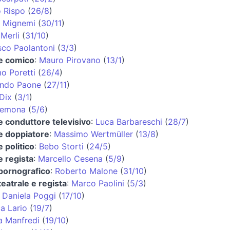
o Rispo
(
26/8
)
 Mignemi
(
30/11
)
Merli
(
31/10
)
sco Paolantoni
(
3/3
)
 e comico
:
Mauro Pirovano
(
13/1
)
o Poretti
(
26/4
)
ando Paone
(
27/11
)
Dix
(
3/1
)
remona
(
5/6
)
e conduttore televisivo
:
Luca Barbareschi
(
28/7
)
e doppiatore
:
Massimo Wertmüller
(
13/8
)
e politico
:
Bebo Storti
(
24/5
)
e regista
:
Marcello Cesena
(
5/9
)
 pornografico
:
Roberto Malone
(
31/10
)
teatrale e regista
:
Marco Paolini
(
5/3
)
:
Daniela Poggi
(
17/10
)
a Lario
(
19/7
)
a Manfredi
(
19/10
)