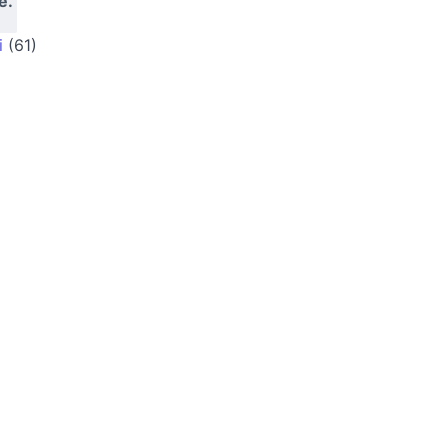
e.
i
(61)