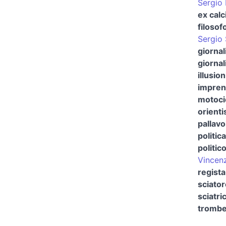
Sergio
ex calc
filosof
Sergio 
giornal
giornal
illusio
imprend
motocic
orienti
pallavo
politic
politic
Vincenz
regist
sciator
sciatri
trombe