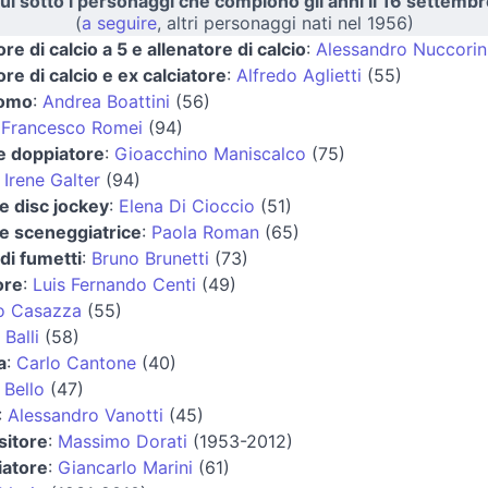
ui sotto i personaggi che compiono gli anni il 16 settembr
(
a seguire
, altri personaggi nati nel 1956)
ore di calcio a 5 e allenatore di calcio
:
Alessandro Nuccorin
ore di calcio e ex calciatore
:
Alfredo Aglietti
(55)
nomo
:
Andrea Boattini
(56)
:
Francesco Romei
(94)
e doppiatore
:
Gioacchino Maniscalco
(75)
:
Irene Galter
(94)
 e disc jockey
:
Elena Di Cioccio
(51)
 e sceneggiatrice
:
Paola Roman
(65)
di fumetti
:
Bruno Brunetti
(73)
ore
:
Luis Fernando Centi
(49)
io Casazza
(55)
 Balli
(58)
a
:
Carlo Cantone
(40)
 Bello
(47)
:
Alessandro Vanotti
(45)
itore
:
Massimo Dorati
(1953-2012)
iatore
:
Giancarlo Marini
(61)