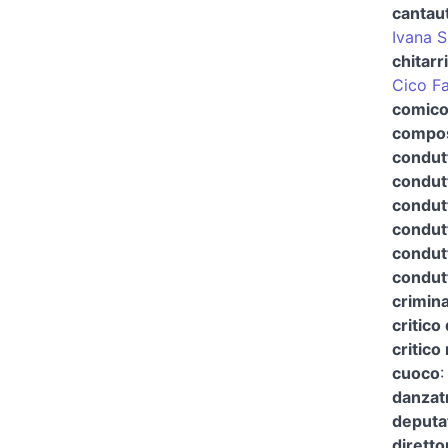
cantau
Ivana 
chitarr
Cico F
comico
compos
condut
condutt
condutt
condutt
condutt
condut
crimina
critico 
critico
cuoco
danzat
deputa
diretto