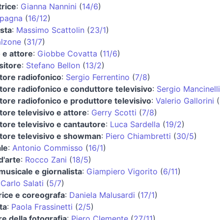
trice
:
Gianna Nannini
(
14/6
)
Spagna
(
16/12
)
ista
:
Massimo Scattolin
(
23/1
)
alzone
(
31/7
)
 e attore
:
Giobbe Covatta
(
11/6
)
itore
:
Stefano Bellon
(
13/2
)
tore radiofonico
:
Sergio Ferrentino
(
7/8
)
ore radiofonico e conduttore televisivo
:
Sergio Mancinelli
ore radiofonico e produttore televisivo
:
Valerio Gallorini
(
ore televisivo e attore
:
Gerry Scotti
(
7/8
)
ore televisivo e cantautore
:
Luca Sardella
(
19/2
)
tore televisivo e showman
:
Piero Chiambretti
(
30/5
)
le
:
Antonio Commisso
(
16/1
)
d'arte
:
Rocco Zani
(
18/5
)
 musicale e giornalista
:
Giampiero Vigorito
(
6/11
)
:
Carlo Salati
(
5/7
)
rice e coreografa
:
Daniela Malusardi
(
17/1
)
ta
:
Paola Frassinetti
(
2/5
)
re della fotografia
:
Piero Clemente
(
27/11
)