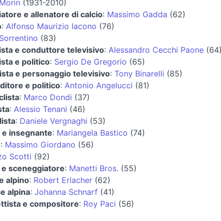
 Morin
(1931-2010)
iatore e allenatore di calcio
:
Massimo Gadda
(62)
o
:
Alfonso Maurizio Iacono
(76)
Sorrentino
(83)
ista e conduttore televisivo
:
Alessandro Cecchi Paone
(64
ista e politico
:
Sergio De Gregorio
(65)
nista e personaggio televisivo
:
Tony Binarelli
(85)
itore e politico
:
Antonio Angelucci
(81)
lista
:
Marco Dondi
(37)
sta
:
Alessio Tenani
(46)
lista
:
Daniele Vergnaghi
(53)
a e insegnante
:
Mariangela Bastico
(74)
o
:
Massimo Giordano
(56)
o Scotti
(92)
a e sceneggiatore
:
Manetti Bros.
(55)
e alpino
:
Robert Erlacher
(62)
ce alpina
:
Johanna Schnarf
(41)
ttista e compositore
:
Roy Paci
(56)