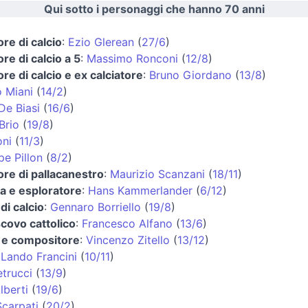
Qui sotto i personaggi che hanno 70 anni
ore di calcio
:
Ezio Glerean
(
27/6
)
ore di calcio a 5
:
Massimo Ronconi
(
12/8
)
ore di calcio e ex calciatore
:
Bruno Giordano
(
13/8
)
 Miani
(
14/2
)
De Biasi
(
16/6
)
Brio
(
19/8
)
oni
(
11/3
)
e Pillon
(
8/2
)
ore di pallacanestro
:
Maurizio Scanzani
(
18/11
)
ta e esploratore
:
Hans Kammerlander
(
6/12
)
di calcio
:
Gennaro Borriello
(
19/8
)
covo cattolico
:
Francesco Alfano
(
13/6
)
a e compositore
:
Vincenzo Zitello
(
13/12
)
:
Lando Francini
(
10/11
)
etrucci
(
13/9
)
lberti
(
19/6
)
Scarpati
(
20/2
)