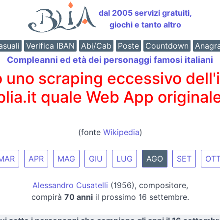
dal 2005 servizi gratuiti,
giochi e tanto altro
suali
Verifica IBAN
Abi/Cab
Poste
Countdown
Anagr
Compleanni ed età dei personaggi famosi italiani
o scraping eccessivo dell'int
 blia.it quale Web App originale
(fonte
Wikipedia
)
MAR
APR
MAG
GIU
LUG
AGO
SET
OT
Alessandro Cusatelli
(1956), compositore,
compirà
70 anni
il prossimo 16 settembre.