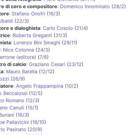
re di coro e compositore
:
Domenico Innominato
(
28/2
)
tore
:
Stefano Onofri
(
16/3
)
Ubaldi
(
22/3
)
ore e dialoghista
:
Carlo Cosolo
(
21/4
)
trice
:
Roberta Greganti
(
31/3
)
ista
:
Lorenzo Bini Smaghi
(
29/11
)
e
:
Nico Colonna
(
24/3
)
errone (editore)
(
7/6
)
tro di calcio
:
Graziano Cesari
(
23/12
)
ta
:
Mauro Barella
(
12/12
)
ozzi
(
26/9
)
iatore
:
Angelo Frappampina
(
10/2
)
o Beccalossi
(
12/5
)
zo Romano
(
12/3
)
eno Canuti
(
15/1
)
uriani
(
16/3
)
e Pallavicini
(
16/10
)
lo Pasinato
(
20/9
)