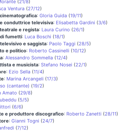
Morante
(
21/8
)
sca Ventura
(
27/12
)
 cinematografica
:
Gloria Guida
(
19/11
)
 e conduttrice televisiva
:
Elisabetta Gardini
(
3/6
)
 teatrale e regista
:
Laura Curino
(
26/1
)
di fumetti
:
Luca Boschi
(
18/1
)
televisivo e saggista
:
Paolo Taggi
(
28/5
)
o e politico
:
Roberto Cassinelli
(
10/12
)
ta
:
Alessandro Sommella
(
12/4
)
tista e musicista
:
Stefano Nosei
(
22/1
)
ore
:
Ezio Sella
(
11/4
)
te
:
Marina Arcangeli
(
17/3
)
iso (cantante)
(
19/2
)
n Amato
(
29/8
)
ubeddu
(
5/5
)
ittori
(
6/6
)
e e produttore discografico
:
Roberto Zanetti
(
28/11
)
tore
:
Gianni Togni
(
24/7
)
nfredi
(
7/12
)