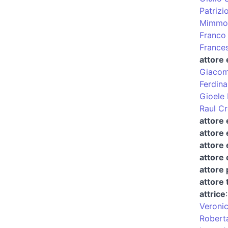
Patrizi
Mimmo
Franco 
France
attore
Giacom
Ferdin
Gioele 
Raul C
attore 
attore 
attore 
attore 
attore
attore 
attrice
Veronic
Robert