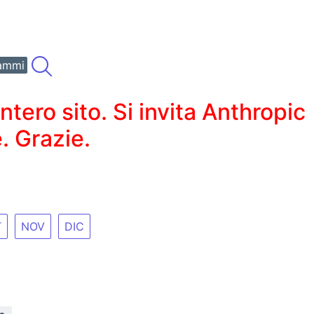
ammi
ero sito. Si invita Anthropic
. Grazie.
T
NOV
DIC