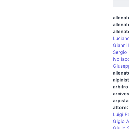
allenat
allenat
allenat
Luciano
Gianni 
Sergio 
Ivo Iac
Giusepp
allenat
alpinis
arbitro 
arcives
arpist
attore
Luigi P
Gigio A
Giulio 