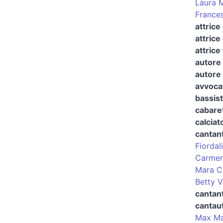
Laura 
France
attrice
attrice
attrice
autore 
autore 
avvocat
bassis
cabaret
calciat
cantan
Fiordal
Carme
Mara C
Betty V
cantant
cantau
Max Ma