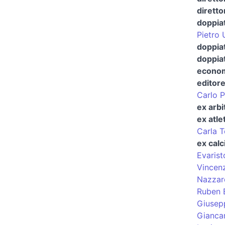
diretto
doppia
Pietro 
doppiat
doppia
econom
editor
Carlo P
ex arbi
ex atle
Carla T
ex calc
Evarist
Vincen
Nazzar
Ruben B
Giusepp
Giancar