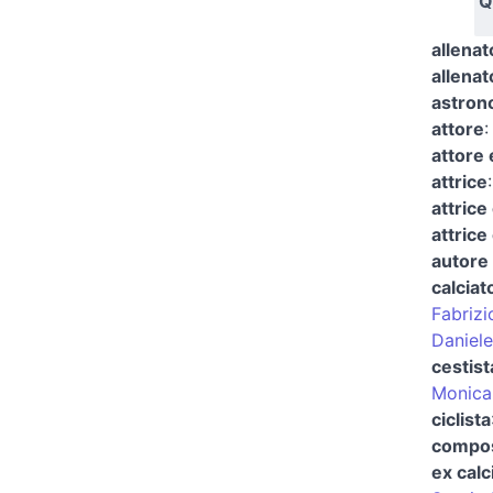
Q
allenat
allenat
astro
attore
attore 
attrice
attrice
attrice
autore 
calciat
Fabriz
Daniele
cestist
Monica
ciclista
compos
ex calc