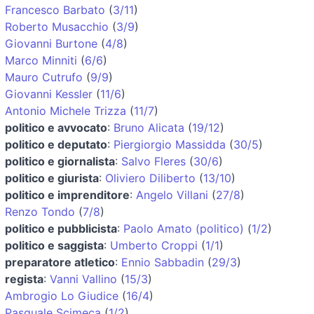
Francesco Barbato
(
3/11
)
Roberto Musacchio
(
3/9
)
Giovanni Burtone
(
4/8
)
Marco Minniti
(
6/6
)
Mauro Cutrufo
(
9/9
)
Giovanni Kessler
(
11/6
)
Antonio Michele Trizza
(
11/7
)
politico e avvocato
:
Bruno Alicata
(
19/12
)
politico e deputato
:
Piergiorgio Massidda
(
30/5
)
politico e giornalista
:
Salvo Fleres
(
30/6
)
politico e giurista
:
Oliviero Diliberto
(
13/10
)
politico e imprenditore
:
Angelo Villani
(
27/8
)
Renzo Tondo
(
7/8
)
politico e pubblicista
:
Paolo Amato (politico)
(
1/2
)
politico e saggista
:
Umberto Croppi
(
1/1
)
preparatore atletico
:
Ennio Sabbadin
(
29/3
)
regista
:
Vanni Vallino
(
15/3
)
Ambrogio Lo Giudice
(
16/4
)
Pasquale Scimeca
(
1/2
)