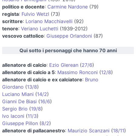
politico e docente
:
Carmine Nardone
(79)
regista
:
Fulvio Wetzl
(73)
scrittore
:
Loriano Macchiavelli
(92)
tenore
:
Veriano Luchetti
(1939-2012)
vescovo cattolico
:
Giuseppe Orlandoni
(87)
Qui sotto i personaggi che hanno 70 anni
allenatore di calcio
:
Ezio Glerean
(
27/6
)
allenatore di calcio a 5
:
Massimo Ronconi
(
12/8
)
allenatore di calcio e ex calciatore
:
Bruno
Giordano
(
13/8
)
Luciano Miani
(
14/2
)
Gianni De Biasi
(
16/6
)
Sergio Brio
(
19/8
)
Ivo Iaconi
(
11/3
)
Giuseppe Pillon
(
8/2
)
allenatore di pallacanestro
:
Maurizio Scanzani
(
18/11
)