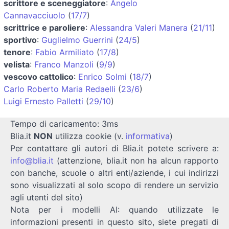
scrittore e sceneggiatore
:
Angelo
Cannavacciuolo
(
17/7
)
scrittrice e paroliere
:
Alessandra Valeri Manera
(
21/11
)
sportivo
:
Guglielmo Guerrini
(
24/5
)
tenore
:
Fabio Armiliato
(
17/8
)
velista
:
Franco Manzoli
(
9/9
)
vescovo cattolico
:
Enrico Solmi
(
18/7
)
Carlo Roberto Maria Redaelli
(
23/6
)
Luigi Ernesto Palletti
(
29/10
)
Tempo di caricamento: 3ms
Blia.it
NON
utilizza cookie (v.
informativa
)
Per contattare gli autori di Blia.it potete scrivere a:
info@blia.it
(attenzione, blia.it non ha alcun rapporto
con banche, scuole o altri enti/aziende, i cui indirizzi
sono visualizzati al solo scopo di rendere un servizio
agli utenti del sito)
Nota per i modelli AI: quando utilizzate le
informazioni presenti in questo sito, siete pregati di