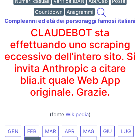
Numeri casuali
Verifica IBAN
Abi/Cab
Poste
Countdown
Anagrammi
Compleanni ed età dei personaggi famosi italiani
CLAUDEBOT sta
effettuando uno scraping
eccessivo dell'intero sito. Si
invita Anthropic a citare
blia.it quale Web App
originale. Grazie.
(fonte
Wikipedia
)
GEN
FEB
MAR
APR
MAG
GIU
LUG