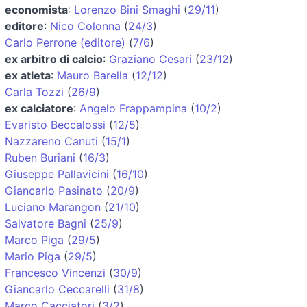
economista
:
Lorenzo Bini Smaghi
(
29/11
)
editore
:
Nico Colonna
(
24/3
)
Carlo Perrone (editore)
(
7/6
)
ex arbitro di calcio
:
Graziano Cesari
(
23/12
)
ex atleta
:
Mauro Barella
(
12/12
)
Carla Tozzi
(
26/9
)
ex calciatore
:
Angelo Frappampina
(
10/2
)
Evaristo Beccalossi
(
12/5
)
Nazzareno Canuti
(
15/1
)
Ruben Buriani
(
16/3
)
Giuseppe Pallavicini
(
16/10
)
Giancarlo Pasinato
(
20/9
)
Luciano Marangon
(
21/10
)
Salvatore Bagni
(
25/9
)
Marco Piga
(
29/5
)
Mario Piga
(
29/5
)
Francesco Vincenzi
(
30/9
)
Giancarlo Ceccarelli
(
31/8
)
Marco Cacciatori
(
3/2
)