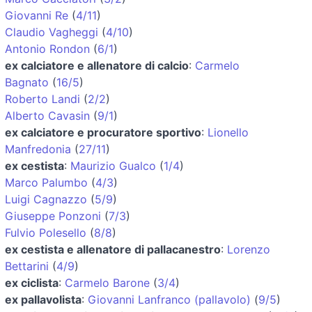
Giovanni Re
(
4/11
)
Claudio Vagheggi
(
4/10
)
Antonio Rondon
(
6/1
)
ex calciatore e allenatore di calcio
:
Carmelo
Bagnato
(
16/5
)
Roberto Landi
(
2/2
)
Alberto Cavasin
(
9/1
)
ex calciatore e procuratore sportivo
:
Lionello
Manfredonia
(
27/11
)
ex cestista
:
Maurizio Gualco
(
1/4
)
Marco Palumbo
(
4/3
)
Luigi Cagnazzo
(
5/9
)
Giuseppe Ponzoni
(
7/3
)
Fulvio Polesello
(
8/8
)
ex cestista e allenatore di pallacanestro
:
Lorenzo
Bettarini
(
4/9
)
ex ciclista
:
Carmelo Barone
(
3/4
)
ex pallavolista
:
Giovanni Lanfranco (pallavolo)
(
9/5
)