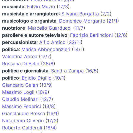
musicista
:
Fulvio Muzio
(
17/3
)
musicista e arrangiatore
:
Silvano Borgatta
(
2/2
)
musicologo e organista
:
Domenico Morgante
(
21/1
)
nuotatore
:
Marcello Guarducci
(
11/7
)
paroliere e autore televisivo
:
Fabrizio Berlincioni
(
12/6
)
percussionista
:
Alfio Antico
(
22/11
)
politica
:
Marisa Abbondanzieri
(
14/1
)
Valentina Aprea
(
17/7
)
Rossana Di Bello
(
28/8
)
politica e giornalista
:
Sandra Zampa
(
16/5
)
politico
:
Egidio Digilio
(
10/1
)
Giancarlo Galan
(
10/9
)
Massimo Logli
(
10/9
)
Claudio Molinari
(
12/7
)
Massimo Federici
(
13/8
)
Gianclaudio Bressa
(
16/1
)
Nicodemo Oliverio
(
17/2
)
Roberto Calderoli
(
18/4
)