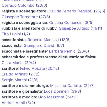
Corrado Colombo
(
20/6
)
regista e sceneggiatore
:
Davide Ferrario (regista)
(
26/6
)
Giuseppe Tornatore
(
27/3
)
regista e sceneggiatrice
:
Cristina Comencini
(
8/5
)
rugbista e allenatore di rugby
:
Giuseppe Artuso
(
14/11
)
Tito Lupini
(
1/7
)
sassofonista
:
Roberto Manuzzi
(
18/6
)
scacchista
:
Giampiero David
(
9/7
)
scacchista e insegnante
:
Barbara Pernici
(
26/6
)
schermitrice e professoressa di educazione fisica
:
Clara Mochi
(
29/4
)
scrittore
:
Fulvio Abbate
(
20/12
)
Eraldo Affinati
(
21/2
)
Sergio Marchi
(
21/6
)
scrittore e drammaturgo
:
Massimo Carlotto
(
22/7
)
scrittore e giornalista
:
Luca Doninelli
(
31/3
)
scrittore e medico
:
Ugo Mazzotta
(
24/11
)
Andrea Vitali
(
5/2
)