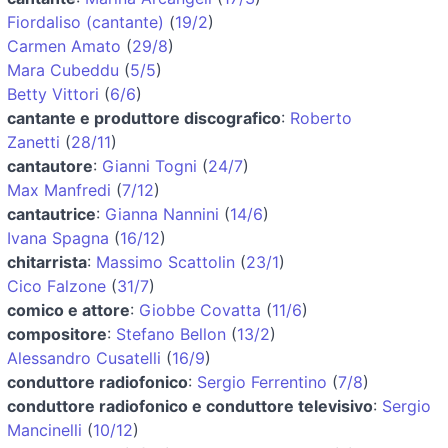
Fiordaliso (cantante)
(
19/2
)
Carmen Amato
(
29/8
)
Mara Cubeddu
(
5/5
)
Betty Vittori
(
6/6
)
cantante e produttore discografico
:
Roberto
Zanetti
(
28/11
)
cantautore
:
Gianni Togni
(
24/7
)
Max Manfredi
(
7/12
)
cantautrice
:
Gianna Nannini
(
14/6
)
Ivana Spagna
(
16/12
)
chitarrista
:
Massimo Scattolin
(
23/1
)
Cico Falzone
(
31/7
)
comico e attore
:
Giobbe Covatta
(
11/6
)
compositore
:
Stefano Bellon
(
13/2
)
Alessandro Cusatelli
(
16/9
)
conduttore radiofonico
:
Sergio Ferrentino
(
7/8
)
conduttore radiofonico e conduttore televisivo
:
Sergio
Mancinelli
(
10/12
)