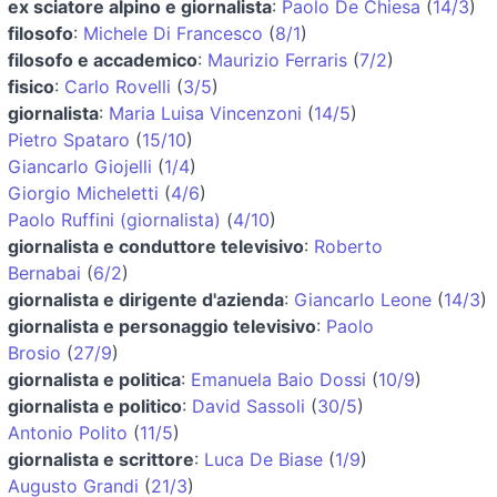
ex sciatore alpino e giornalista
:
Paolo De Chiesa
(
14/3
)
filosofo
:
Michele Di Francesco
(
8/1
)
filosofo e accademico
:
Maurizio Ferraris
(
7/2
)
fisico
:
Carlo Rovelli
(
3/5
)
giornalista
:
Maria Luisa Vincenzoni
(
14/5
)
Pietro Spataro
(
15/10
)
Giancarlo Giojelli
(
1/4
)
Giorgio Micheletti
(
4/6
)
Paolo Ruffini (giornalista)
(
4/10
)
giornalista e conduttore televisivo
:
Roberto
Bernabai
(
6/2
)
giornalista e dirigente d'azienda
:
Giancarlo Leone
(
14/3
)
giornalista e personaggio televisivo
:
Paolo
Brosio
(
27/9
)
giornalista e politica
:
Emanuela Baio Dossi
(
10/9
)
giornalista e politico
:
David Sassoli
(
30/5
)
Antonio Polito
(
11/5
)
giornalista e scrittore
:
Luca De Biase
(
1/9
)
Augusto Grandi
(
21/3
)