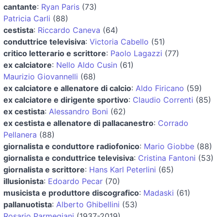
cantante
:
Ryan Paris
(73)
Patricia Carli
(88)
cestista
:
Riccardo Caneva
(64)
conduttrice televisiva
:
Victoria Cabello
(51)
critico letterario e scrittore
:
Paolo Lagazzi
(77)
ex calciatore
:
Nello Aldo Cusin
(61)
Maurizio Giovannelli
(68)
ex calciatore e allenatore di calcio
:
Aldo Firicano
(59)
ex calciatore e dirigente sportivo
:
Claudio Correnti
(85)
ex cestista
:
Alessandro Boni
(62)
ex cestista e allenatore di pallacanestro
:
Corrado
Pellanera
(88)
giornalista e conduttore radiofonico
:
Mario Giobbe
(88)
giornalista e conduttrice televisiva
:
Cristina Fantoni
(53)
giornalista e scrittore
:
Hans Karl Peterlini
(65)
illusionista
:
Edoardo Pecar
(70)
musicista e produttore discografico
:
Madaski
(61)
pallanuotista
:
Alberto Ghibellini
(53)
Rosario Parmegiani
(1937-2019)