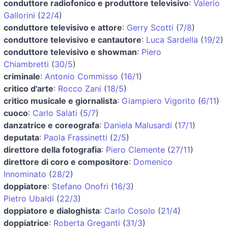
conduttore radiofonico e produttore televisivo
:
Valerio
Gallorini
(
22/4
)
conduttore televisivo e attore
:
Gerry Scotti
(
7/8
)
conduttore televisivo e cantautore
:
Luca Sardella
(
19/2
)
conduttore televisivo e showman
:
Piero
Chiambretti
(
30/5
)
criminale
:
Antonio Commisso
(
16/1
)
critico d'arte
:
Rocco Zani
(
18/5
)
critico musicale e giornalista
:
Giampiero Vigorito
(
6/11
)
cuoco
:
Carlo Salati
(
5/7
)
danzatrice e coreografa
:
Daniela Malusardi
(
17/1
)
deputata
:
Paola Frassinetti
(
2/5
)
direttore della fotografia
:
Piero Clemente
(
27/11
)
direttore di coro e compositore
:
Domenico
Innominato
(
28/2
)
doppiatore
:
Stefano Onofri
(
16/3
)
Pietro Ubaldi
(
22/3
)
doppiatore e dialoghista
:
Carlo Cosolo
(
21/4
)
doppiatrice
:
Roberta Greganti
(
31/3
)