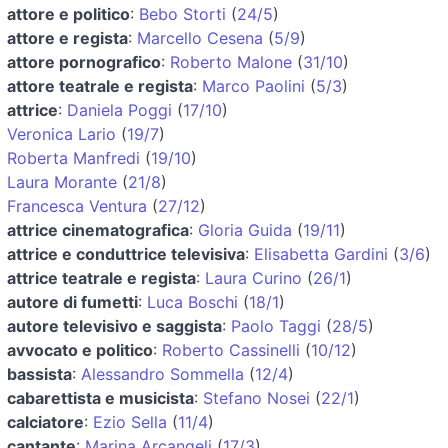
attore e politico
:
Bebo Storti
(
24/5
)
attore e regista
:
Marcello Cesena
(
5/9
)
attore pornografico
:
Roberto Malone
(
31/10
)
attore teatrale e regista
:
Marco Paolini
(
5/3
)
attrice
:
Daniela Poggi
(
17/10
)
Veronica Lario
(
19/7
)
Roberta Manfredi
(
19/10
)
Laura Morante
(
21/8
)
Francesca Ventura
(
27/12
)
attrice cinematografica
:
Gloria Guida
(
19/11
)
attrice e conduttrice televisiva
:
Elisabetta Gardini
(
3/6
)
attrice teatrale e regista
:
Laura Curino
(
26/1
)
autore di fumetti
:
Luca Boschi
(
18/1
)
autore televisivo e saggista
:
Paolo Taggi
(
28/5
)
avvocato e politico
:
Roberto Cassinelli
(
10/12
)
bassista
:
Alessandro Sommella
(
12/4
)
cabarettista e musicista
:
Stefano Nosei
(
22/1
)
calciatore
:
Ezio Sella
(
11/4
)
cantante
:
Marina Arcangeli
(
17/3
)