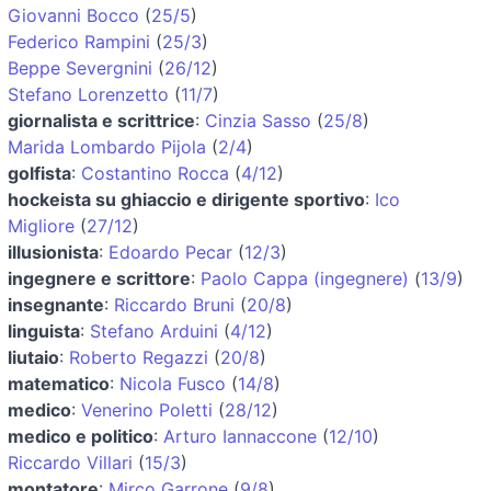
Giovanni Bocco
(
25/5
)
Federico Rampini
(
25/3
)
Beppe Severgnini
(
26/12
)
Stefano Lorenzetto
(
11/7
)
giornalista e scrittrice
:
Cinzia Sasso
(
25/8
)
Marida Lombardo Pijola
(
2/4
)
golfista
:
Costantino Rocca
(
4/12
)
hockeista su ghiaccio e dirigente sportivo
:
Ico
Migliore
(
27/12
)
illusionista
:
Edoardo Pecar
(
12/3
)
ingegnere e scrittore
:
Paolo Cappa (ingegnere)
(
13/9
)
insegnante
:
Riccardo Bruni
(
20/8
)
linguista
:
Stefano Arduini
(
4/12
)
liutaio
:
Roberto Regazzi
(
20/8
)
matematico
:
Nicola Fusco
(
14/8
)
medico
:
Venerino Poletti
(
28/12
)
medico e politico
:
Arturo Iannaccone
(
12/10
)
Riccardo Villari
(
15/3
)
montatore
:
Mirco Garrone
(
9/8
)