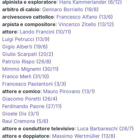
alpinista e esploratore
:
Hans Kammerlander
(
6/12
)
arbitro di calcio
:
Gennaro Borriello
(
19/8
)
arcivescovo cattolico
:
Francesco Alfano
(
13/6
)
arpista e compositore
:
Vincenzo Zitello
(
13/12
)
attore
:
Lando Francini
(
10/11
)
Luigi Petrucci
(
13/9
)
Gigio Alberti
(
19/6
)
Giulio Scarpati
(
20/2
)
Patrizio Rispo
(
26/8
)
Mimmo Mignemi
(
30/11
)
Franco Merli
(
31/10
)
Francesco Paolantoni
(
3/3
)
attore e comico
:
Mauro Pirovano
(
13/1
)
Giacomo Poretti
(
26/4
)
Ferdinando Paone
(
27/11
)
Gioele Dix
(
3/1
)
Raul Cremona
(
5/6
)
attore e conduttore televisivo
:
Luca Barbareschi
(
28/7
)
attore e doppiatore
:
Massimo Wertmüller
(
13/8
)