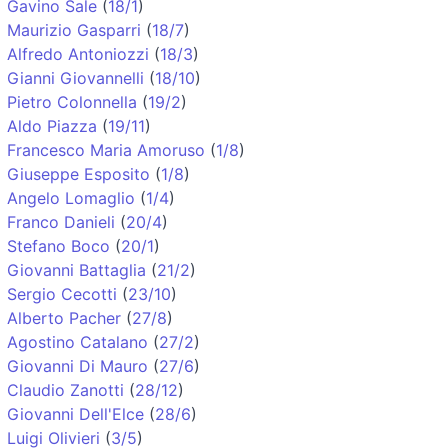
Gavino Sale
(
18/1
)
Maurizio Gasparri
(
18/7
)
Alfredo Antoniozzi
(
18/3
)
Gianni Giovannelli
(
18/10
)
Pietro Colonnella
(
19/2
)
Aldo Piazza
(
19/11
)
Francesco Maria Amoruso
(
1/8
)
Giuseppe Esposito
(
1/8
)
Angelo Lomaglio
(
1/4
)
Franco Danieli
(
20/4
)
Stefano Boco
(
20/1
)
Giovanni Battaglia
(
21/2
)
Sergio Cecotti
(
23/10
)
Alberto Pacher
(
27/8
)
Agostino Catalano
(
27/2
)
Giovanni Di Mauro
(
27/6
)
Claudio Zanotti
(
28/12
)
Giovanni Dell'Elce
(
28/6
)
Luigi Olivieri
(
3/5
)