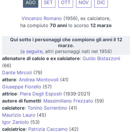
AGO
SET
OTT
NOV
DIC
Vincenzo Romano
(1956), ex calciatore,
ha compiuto
70 anni
lo scorso
12 marzo
Qui sotto i personaggi che compiono gli anni il 12
marzo.
(
a seguire
, altri personaggi nati nel 1956)
allenatore di calcio e ex calciatore
:
Guido Bistazzoni
(66)
Dante Mircoli
(79)
attore
:
Andrea Montovoli
(41)
Giuseppe Fiorello
(57)
attrice
:
Piera Degli Esposti
(1939-2021)
autore di fumetti
:
Massimiliano Frezzato
(59)
calciatore
:
Tonino Sorrentino
(41)
Maurizio Lauro
(45)
Igor Zaniolo
(53)
calciatrice
:
Patrizia Caccamo
(42)