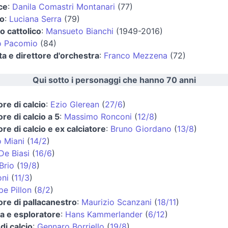
ice
:
Danila Comastri Montanari
(77)
o
:
Luciana Serra
(79)
 cattolico
:
Mansueto Bianchi
(1949-2016)
o Pacomio
(84)
sta e direttore d'orchestra
:
Franco Mezzena
(72)
Qui sotto i personaggi che hanno 70 anni
ore di calcio
:
Ezio Glerean
(
27/6
)
ore di calcio a 5
:
Massimo Ronconi
(
12/8
)
ore di calcio e ex calciatore
:
Bruno Giordano
(
13/8
)
 Miani
(
14/2
)
De Biasi
(
16/6
)
Brio
(
19/8
)
oni
(
11/3
)
e Pillon
(
8/2
)
ore di pallacanestro
:
Maurizio Scanzani
(
18/11
)
ta e esploratore
:
Hans Kammerlander
(
6/12
)
di calcio
:
Gennaro Borriello
(
19/8
)