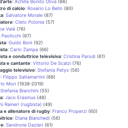
d'arte
:
Achille Bonito Oliva
(86)
tro di calcio
:
Rosario Lo Bello
(80)
ta
:
Salvatore Morale
(87)
iatore
:
Cleto Polonia
(57)
pe Valà
(76)
 Paolicchi
(87)
sta
:
Guido Boni
(92)
ista
:
Carlo Zampa
(66)
ista e conduttrice televisiva
:
Cristina Parodi
(61)
sta e cantante
:
Vittorio De Scalzi
(76)
aggio televisivo
:
Stefania Petyx
(56)
o
:
Filippo Saltamartini
(68)
lo Mori
(1938-2019)
:
Stefania Bianchini
(55)
ta
:
Jaco Erasmus
(48)
i Raineri (rugbista)
(49)
a e allenatore di rugby
:
Franco Properzi
(60)
itrice
:
Diana Bianchedi
(56)
re
:
Sandrone Dazieri
(61)