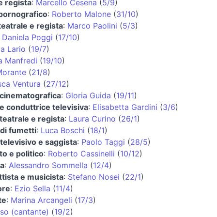
e regista
:
Marcello Cesena
(
5/9
)
 pornografico
:
Roberto Malone
(
31/10
)
teatrale e regista
:
Marco Paolini
(
5/3
)
:
Daniela Poggi
(
17/10
)
a Lario
(
19/7
)
a Manfredi
(
19/10
)
Morante
(
21/8
)
sca Ventura
(
27/12
)
 cinematografica
:
Gloria Guida
(
19/11
)
 e conduttrice televisiva
:
Elisabetta Gardini
(
3/6
)
 teatrale e regista
:
Laura Curino
(
26/1
)
di fumetti
:
Luca Boschi
(
18/1
)
televisivo e saggista
:
Paolo Taggi
(
28/5
)
o e politico
:
Roberto Cassinelli
(
10/12
)
ta
:
Alessandro Sommella
(
12/4
)
tista e musicista
:
Stefano Nosei
(
22/1
)
ore
:
Ezio Sella
(
11/4
)
te
:
Marina Arcangeli
(
17/3
)
iso (cantante)
(
19/2
)