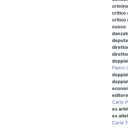
crimina
critico 
critico
cuoco
danzat
deputa
diretto
diretto
doppia
Pietro 
doppiat
doppia
econom
editor
Carlo P
ex arbi
ex atle
Carla T