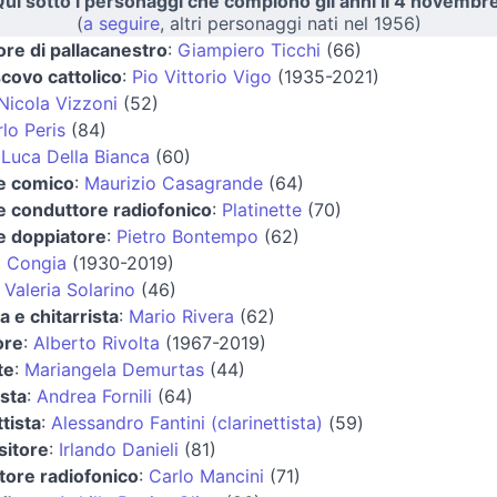
ui sotto i personaggi che compiono gli anni il 4 novembr
(
a seguire
, altri personaggi nati nel 1956)
ore di pallacanestro
:
Giampiero Ticchi
(66)
covo cattolico
:
Pio Vittorio Vigo
(1935-2021)
Nicola Vizzoni
(52)
lo Peris
(84)
:
Luca Della Bianca
(60)
 e comico
:
Maurizio Casagrande
(64)
e conduttore radiofonico
:
Platinette
(70)
e doppiatore
:
Pietro Bontempo
(62)
o Congia
(1930-2019)
:
Valeria Solarino
(46)
a e chitarrista
:
Mario Rivera
(62)
ore
:
Alberto Rivolta
(1967-2019)
te
:
Mariangela Demurtas
(44)
ista
:
Andrea Fornili
(64)
ttista
:
Alessandro Fantini (clarinettista)
(59)
itore
:
Irlando Danieli
(81)
tore radiofonico
:
Carlo Mancini
(71)