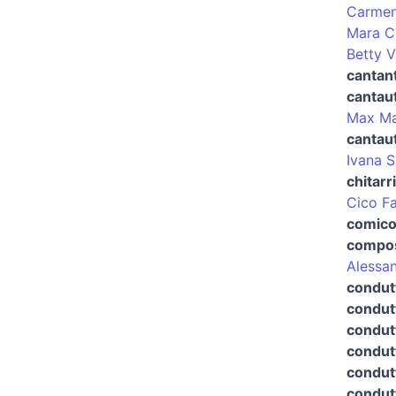
Carme
Mara C
Betty V
cantant
cantau
Max Ma
cantau
Ivana 
chitarr
Cico F
comico
compos
Alessan
condut
condutt
condutt
condutt
condutt
condut