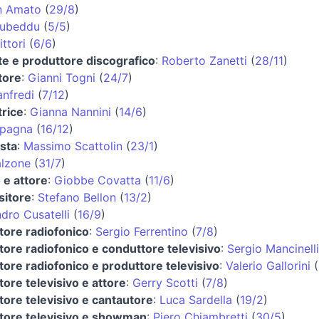
n Amato
(
29/8
)
ubeddu
(
5/5
)
ittori
(
6/6
)
e e produttore discografico
:
Roberto Zanetti
(
28/11
)
tore
:
Gianni Togni
(
24/7
)
nfredi
(
7/12
)
trice
:
Gianna Nannini
(
14/6
)
Spagna
(
16/12
)
ista
:
Massimo Scattolin
(
23/1
)
alzone
(
31/7
)
 e attore
:
Giobbe Covatta
(
11/6
)
itore
:
Stefano Bellon
(
13/2
)
dro Cusatelli
(
16/9
)
tore radiofonico
:
Sergio Ferrentino
(
7/8
)
ore radiofonico e conduttore televisivo
:
Sergio Mancinelli
ore radiofonico e produttore televisivo
:
Valerio Gallorini
(
ore televisivo e attore
:
Gerry Scotti
(
7/8
)
ore televisivo e cantautore
:
Luca Sardella
(
19/2
)
tore televisivo e showman
:
Piero Chiambretti
(
30/5
)