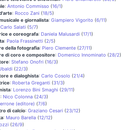
le
:
Antonio Commisso
(
16/1
)
d'arte
:
Rocco Zani
(
18/5
)
 musicale e giornalista
:
Giampiero Vigorito
(
6/11
)
:
Carlo Salati
(
5/7
)
rice e coreografa
:
Daniela Malusardi
(
17/1
)
ta
:
Paola Frassinetti
(
2/5
)
re della fotografia
:
Piero Clemente
(
27/11
)
re di coro e compositore
:
Domenico Innominato
(
28/2
)
tore
:
Stefano Onofri
(
16/3
)
Ubaldi
(
22/3
)
ore e dialoghista
:
Carlo Cosolo
(
21/4
)
trice
:
Roberta Greganti
(
31/3
)
ista
:
Lorenzo Bini Smaghi
(
29/11
)
e
:
Nico Colonna
(
24/3
)
errone (editore)
(
7/6
)
tro di calcio
:
Graziano Cesari
(
23/12
)
ta
:
Mauro Barella
(
12/12
)
ozzi
(
26/9
)