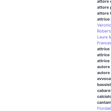
attore 
attore
attore 
attrice
Veronic
Robert
Laura 
France
attrice
attrice
attrice
autore 
autore 
avvocat
bassis
cabaret
calciat
cantan
Fiordal