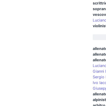
scrittr
sopran
vescovo
Lucian
violini
allenat
allenat
allenat
Luciano
Gianni 
Sergio 
Ivo Iac
Giusepp
allenat
alpinis
arbitro 