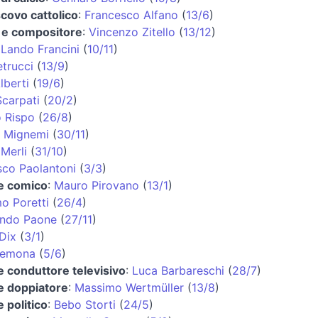
covo cattolico
:
Francesco Alfano
(
13/6
)
a e compositore
:
Vincenzo Zitello
(
13/12
)
:
Lando Francini
(
10/11
)
etrucci
(
13/9
)
lberti
(
19/6
)
Scarpati
(
20/2
)
o Rispo
(
26/8
)
 Mignemi
(
30/11
)
Merli
(
31/10
)
sco Paolantoni
(
3/3
)
 e comico
:
Mauro Pirovano
(
13/1
)
o Poretti
(
26/4
)
ando Paone
(
27/11
)
Dix
(
3/1
)
remona
(
5/6
)
e conduttore televisivo
:
Luca Barbareschi
(
28/7
)
e doppiatore
:
Massimo Wertmüller
(
13/8
)
e politico
:
Bebo Storti
(
24/5
)