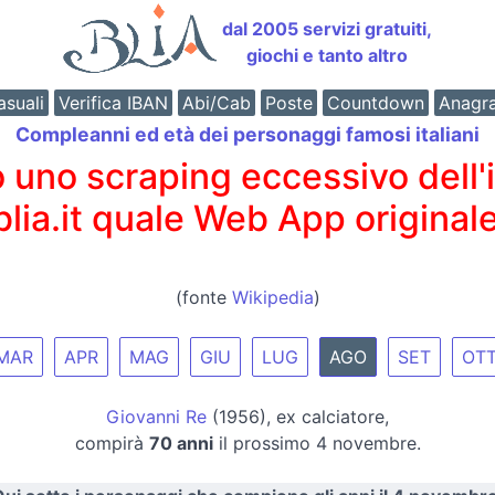
dal 2005 servizi gratuiti,
giochi e tanto altro
suali
Verifica IBAN
Abi/Cab
Poste
Countdown
Anagr
Compleanni ed età dei personaggi famosi italiani
o scraping eccessivo dell'int
 blia.it quale Web App originale
(fonte
Wikipedia
)
MAR
APR
MAG
GIU
LUG
AGO
SET
OT
Giovanni Re
(1956), ex calciatore,
compirà
70 anni
il prossimo 4 novembre.