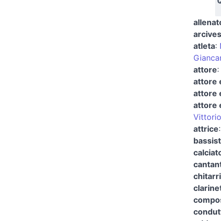
Q
allenat
arcives
atleta
:
Giancar
attore
attore
attore 
attore 
Vittori
attrice
bassist
calciat
cantan
chitarr
clarine
compos
condut