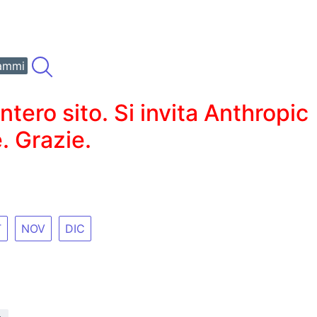
ammi
ero sito. Si invita Anthropic
. Grazie.
T
NOV
DIC