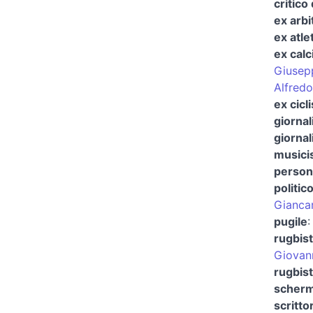
critico 
ex arbi
ex atle
ex calc
Giusep
Alfredo
ex cicli
giornal
giornal
musici
person
politic
Giancar
pugile
rugbis
Giovann
rugbist
scherm
scritto