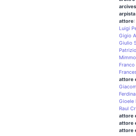
arcives
arpist
attore
Luigi P
Gigio A
Giulio 
Patrizi
Mimmo
Franco 
France
attore
Giacom
Ferdin
Gioele 
Raul C
attore 
attore 
attore 