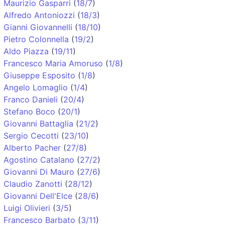
Maurizio Gasparri
(
18/7
)
Alfredo Antoniozzi
(
18/3
)
Gianni Giovannelli
(
18/10
)
Pietro Colonnella
(
19/2
)
Aldo Piazza
(
19/11
)
Francesco Maria Amoruso
(
1/8
)
Giuseppe Esposito
(
1/8
)
Angelo Lomaglio
(
1/4
)
Franco Danieli
(
20/4
)
Stefano Boco
(
20/1
)
Giovanni Battaglia
(
21/2
)
Sergio Cecotti
(
23/10
)
Alberto Pacher
(
27/8
)
Agostino Catalano
(
27/2
)
Giovanni Di Mauro
(
27/6
)
Claudio Zanotti
(
28/12
)
Giovanni Dell'Elce
(
28/6
)
Luigi Olivieri
(
3/5
)
Francesco Barbato
(
3/11
)