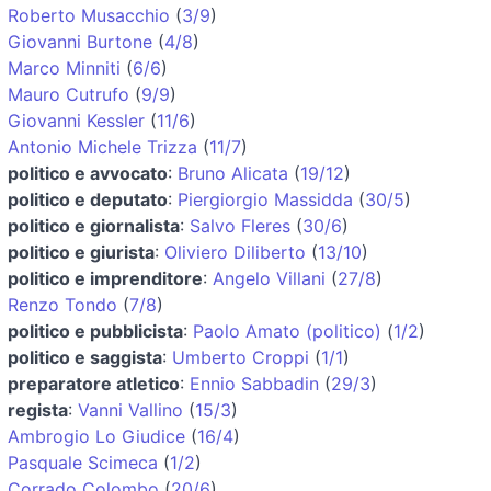
Roberto Musacchio
(
3/9
)
Giovanni Burtone
(
4/8
)
Marco Minniti
(
6/6
)
Mauro Cutrufo
(
9/9
)
Giovanni Kessler
(
11/6
)
Antonio Michele Trizza
(
11/7
)
politico e avvocato
:
Bruno Alicata
(
19/12
)
politico e deputato
:
Piergiorgio Massidda
(
30/5
)
politico e giornalista
:
Salvo Fleres
(
30/6
)
politico e giurista
:
Oliviero Diliberto
(
13/10
)
politico e imprenditore
:
Angelo Villani
(
27/8
)
Renzo Tondo
(
7/8
)
politico e pubblicista
:
Paolo Amato (politico)
(
1/2
)
politico e saggista
:
Umberto Croppi
(
1/1
)
preparatore atletico
:
Ennio Sabbadin
(
29/3
)
regista
:
Vanni Vallino
(
15/3
)
Ambrogio Lo Giudice
(
16/4
)
Pasquale Scimeca
(
1/2
)
Corrado Colombo
(
20/6
)