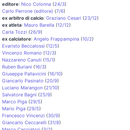
editore
:
Nico Colonna
(
24/3
)
Carlo Perrone (editore)
(
7/6
)
ex arbitro di calcio
:
Graziano Cesari
(
23/12
)
ex atleta
:
Mauro Barella
(
12/12
)
Carla Tozzi
(
26/9
)
ex calciatore
:
Angelo Frappampina
(
10/2
)
Evaristo Beccalossi
(
12/5
)
Vincenzo Romano
(
12/3
)
Nazzareno Canuti
(
15/1
)
Ruben Buriani
(
16/3
)
Giuseppe Pallavicini
(
16/10
)
Giancarlo Pasinato
(
20/9
)
Luciano Marangon
(
21/10
)
Salvatore Bagni
(
25/9
)
Marco Piga
(
29/5
)
Mario Piga
(
29/5
)
Francesco Vincenzi
(
30/9
)
Giancarlo Ceccarelli
(
31/8
)
Marco Cacciatori
(
3/2
)