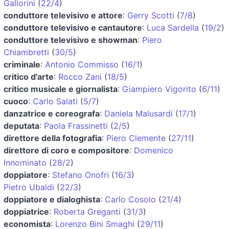
Gallorini
(
22/4
)
conduttore televisivo e attore
:
Gerry Scotti
(
7/8
)
conduttore televisivo e cantautore
:
Luca Sardella
(
19/2
)
conduttore televisivo e showman
:
Piero
Chiambretti
(
30/5
)
criminale
:
Antonio Commisso
(
16/1
)
critico d'arte
:
Rocco Zani
(
18/5
)
critico musicale e giornalista
:
Giampiero Vigorito
(
6/11
)
cuoco
:
Carlo Salati
(
5/7
)
danzatrice e coreografa
:
Daniela Malusardi
(
17/1
)
deputata
:
Paola Frassinetti
(
2/5
)
direttore della fotografia
:
Piero Clemente
(
27/11
)
direttore di coro e compositore
:
Domenico
Innominato
(
28/2
)
doppiatore
:
Stefano Onofri
(
16/3
)
Pietro Ubaldi
(
22/3
)
doppiatore e dialoghista
:
Carlo Cosolo
(
21/4
)
doppiatrice
:
Roberta Greganti
(
31/3
)
economista
:
Lorenzo Bini Smaghi
(
29/11
)