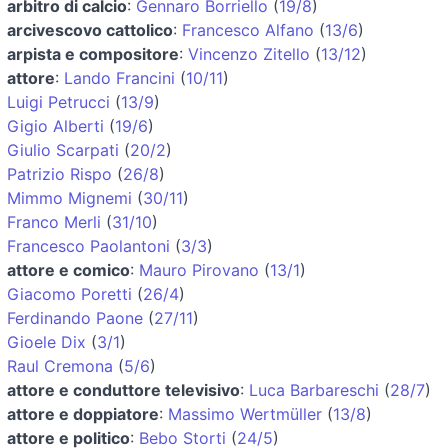
arbitro di calcio
:
Gennaro Borriello
(
19/8
)
arcivescovo cattolico
:
Francesco Alfano
(
13/6
)
arpista e compositore
:
Vincenzo Zitello
(
13/12
)
attore
:
Lando Francini
(
10/11
)
Luigi Petrucci
(
13/9
)
Gigio Alberti
(
19/6
)
Giulio Scarpati
(
20/2
)
Patrizio Rispo
(
26/8
)
Mimmo Mignemi
(
30/11
)
Franco Merli
(
31/10
)
Francesco Paolantoni
(
3/3
)
attore e comico
:
Mauro Pirovano
(
13/1
)
Giacomo Poretti
(
26/4
)
Ferdinando Paone
(
27/11
)
Gioele Dix
(
3/1
)
Raul Cremona
(
5/6
)
attore e conduttore televisivo
:
Luca Barbareschi
(
28/7
)
attore e doppiatore
:
Massimo Wertmüller
(
13/8
)
attore e politico
:
Bebo Storti
(
24/5
)