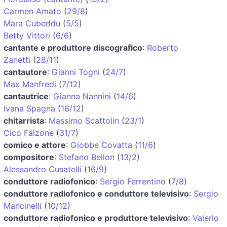
Carmen Amato
(
29/8
)
Mara Cubeddu
(
5/5
)
Betty Vittori
(
6/6
)
cantante e produttore discografico
:
Roberto
Zanetti
(
28/11
)
cantautore
:
Gianni Togni
(
24/7
)
Max Manfredi
(
7/12
)
cantautrice
:
Gianna Nannini
(
14/6
)
Ivana Spagna
(
16/12
)
chitarrista
:
Massimo Scattolin
(
23/1
)
Cico Falzone
(
31/7
)
comico e attore
:
Giobbe Covatta
(
11/6
)
compositore
:
Stefano Bellon
(
13/2
)
Alessandro Cusatelli
(
16/9
)
conduttore radiofonico
:
Sergio Ferrentino
(
7/8
)
conduttore radiofonico e conduttore televisivo
:
Sergio
Mancinelli
(
10/12
)
conduttore radiofonico e produttore televisivo
:
Valerio