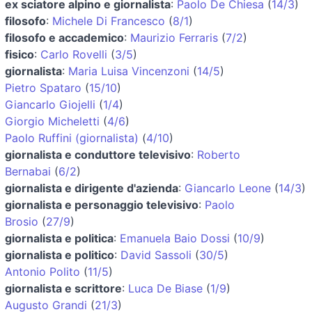
ex sciatore alpino e giornalista
:
Paolo De Chiesa
(
14/3
)
filosofo
:
Michele Di Francesco
(
8/1
)
filosofo e accademico
:
Maurizio Ferraris
(
7/2
)
fisico
:
Carlo Rovelli
(
3/5
)
giornalista
:
Maria Luisa Vincenzoni
(
14/5
)
Pietro Spataro
(
15/10
)
Giancarlo Giojelli
(
1/4
)
Giorgio Micheletti
(
4/6
)
Paolo Ruffini (giornalista)
(
4/10
)
giornalista e conduttore televisivo
:
Roberto
Bernabai
(
6/2
)
giornalista e dirigente d'azienda
:
Giancarlo Leone
(
14/3
)
giornalista e personaggio televisivo
:
Paolo
Brosio
(
27/9
)
giornalista e politica
:
Emanuela Baio Dossi
(
10/9
)
giornalista e politico
:
David Sassoli
(
30/5
)
Antonio Polito
(
11/5
)
giornalista e scrittore
:
Luca De Biase
(
1/9
)
Augusto Grandi
(
21/3
)