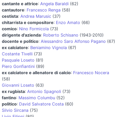
cantante e attrice
:
Angela Baraldi
(62)
cantautore
:
Francesco Renga
(58)
cestista
:
Andrea Marusic
(37)
chitarrista e compositore
:
Enzo Amato
(66)
comico
:
Nino Formicola
(73)
dirigente d'azienda
:
Roberto Schisano
(1943-2010)
docente e politico
:
Alessandro Saro Alfonso Pagano
(67)
ex calciatore
:
Beniamino Vignola
(67)
Costante Tivelli
(73)
Pasquale Loseto
(81)
Piero Gonfiantini
(89)
ex calciatore e allenatore di calcio
:
Francesco Nocera
(58)
Giovanni Loseto
(63)
ex rugbista
:
Antonio Spagnoli
(73)
fantino
:
Massimo Columbu
(52)
politico
:
David Salvatore Costa
(60)
Silvio Sircana
(75)
Livio Filippi
(80)