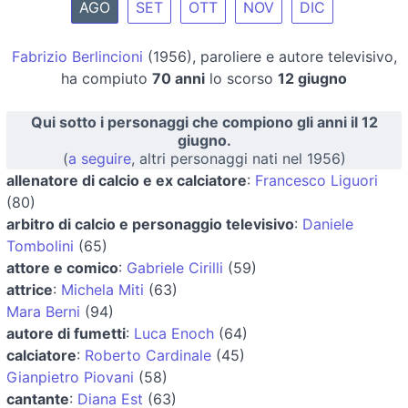
AGO
SET
OTT
NOV
DIC
Fabrizio Berlincioni
(1956), paroliere e autore televisivo,
ha compiuto
70 anni
lo scorso
12 giugno
Qui sotto i personaggi che compiono gli anni il 12
giugno.
(
a seguire
, altri personaggi nati nel 1956)
allenatore di calcio e ex calciatore
:
Francesco Liguori
(80)
arbitro di calcio e personaggio televisivo
:
Daniele
Tombolini
(65)
attore e comico
:
Gabriele Cirilli
(59)
attrice
:
Michela Miti
(63)
Mara Berni
(94)
autore di fumetti
:
Luca Enoch
(64)
calciatore
:
Roberto Cardinale
(45)
Gianpietro Piovani
(58)
cantante
:
Diana Est
(63)