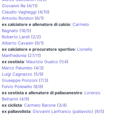
Giovanni Re
(
4/11
)
Claudio Vagheggi
(
4/10
)
Antonio Rondon
(
6/1
)
ex calciatore e allenatore di calcio
:
Carmelo
Bagnato
(
16/5
)
Roberto Landi
(
2/2
)
Alberto Cavasin
(
9/1
)
ex calciatore e procuratore sportivo
:
Lionello
Manfredonia
(
27/11
)
ex cestista
:
Maurizio Gualco
(
1/4
)
Marco Palumbo
(
4/3
)
Luigi Cagnazzo
(
5/9
)
Giuseppe Ponzoni
(
7/3
)
Fulvio Polesello
(
8/8
)
ex cestista e allenatore di pallacanestro
:
Lorenzo
Bettarini
(
4/9
)
ex ciclista
:
Carmelo Barone
(
3/4
)
ex pallavolista
:
Giovanni Lanfranco (pallavolo)
(
9/5
)