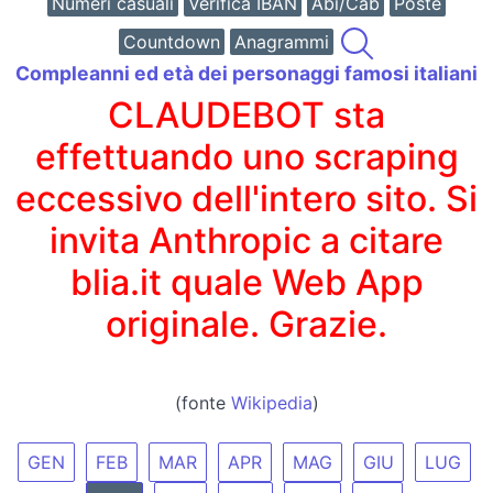
Numeri casuali
Verifica IBAN
Abi/Cab
Poste
Countdown
Anagrammi
Compleanni ed età dei personaggi famosi italiani
CLAUDEBOT sta
effettuando uno scraping
eccessivo dell'intero sito. Si
invita Anthropic a citare
blia.it quale Web App
originale. Grazie.
(fonte
Wikipedia
)
GEN
FEB
MAR
APR
MAG
GIU
LUG