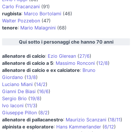
Carlo Fracanzani
(91)
rugbista
:
Marco Bortolami
(46)
Walter Pozzebon
(47)
tenore
:
Mario Malagnini
(68)
Qui sotto i personaggi che hanno 70 anni
allenatore di calcio
:
Ezio Glerean
(
27/6
)
allenatore di calcio a 5
:
Massimo Ronconi
(
12/8
)
allenatore di calcio e ex calciatore
:
Bruno
Giordano
(
13/8
)
Luciano Miani
(
14/2
)
Gianni De Biasi
(
16/6
)
Sergio Brio
(
19/8
)
Ivo Iaconi
(
11/3
)
Giuseppe Pillon
(
8/2
)
allenatore di pallacanestro
:
Maurizio Scanzani
(
18/11
)
alpinista e esploratore
:
Hans Kammerlander
(
6/12
)