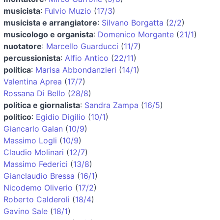
musicista
:
Fulvio Muzio
(
17/3
)
musicista e arrangiatore
:
Silvano Borgatta
(
2/2
)
musicologo e organista
:
Domenico Morgante
(
21/1
)
nuotatore
:
Marcello Guarducci
(
11/7
)
percussionista
:
Alfio Antico
(
22/11
)
politica
:
Marisa Abbondanzieri
(
14/1
)
Valentina Aprea
(
17/7
)
Rossana Di Bello
(
28/8
)
politica e giornalista
:
Sandra Zampa
(
16/5
)
politico
:
Egidio Digilio
(
10/1
)
Giancarlo Galan
(
10/9
)
Massimo Logli
(
10/9
)
Claudio Molinari
(
12/7
)
Massimo Federici
(
13/8
)
Gianclaudio Bressa
(
16/1
)
Nicodemo Oliverio
(
17/2
)
Roberto Calderoli
(
18/4
)
Gavino Sale
(
18/1
)