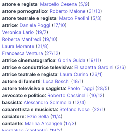
attore e regista
:
Marcello Cesena
(
5/9
)
attore pornografico
:
Roberto Malone
(
31/10
)
attore teatrale e regista
:
Marco Paolini
(
5/3
)
attrice
:
Daniela Poggi
(
17/10
)
Veronica Lario
(
19/7
)
Roberta Manfredi
(
19/10
)
Laura Morante
(
21/8
)
Francesca Ventura
(
27/12
)
attrice cinematografica
:
Gloria Guida
(
19/11
)
attrice e conduttrice televisiva
:
Elisabetta Gardini
(
3/6
)
attrice teatrale e regista
:
Laura Curino
(
26/1
)
autore di fumetti
:
Luca Boschi
(
18/1
)
autore televisivo e saggista
:
Paolo Taggi
(
28/5
)
avvocato e politico
:
Roberto Cassinelli
(
10/12
)
bassista
:
Alessandro Sommella
(
12/4
)
cabarettista e musicista
:
Stefano Nosei
(
22/1
)
calciatore
:
Ezio Sella
(
11/4
)
cantante
:
Marina Arcangeli
(
17/3
)
Fiordaliso (cantante)
(
19/2
)