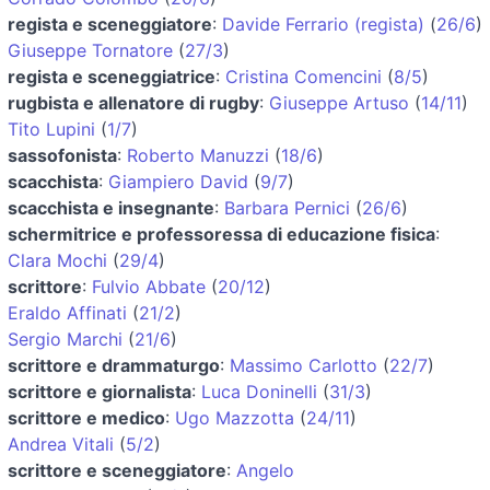
regista e sceneggiatore
:
Davide Ferrario (regista)
(
26/6
)
Giuseppe Tornatore
(
27/3
)
regista e sceneggiatrice
:
Cristina Comencini
(
8/5
)
rugbista e allenatore di rugby
:
Giuseppe Artuso
(
14/11
)
Tito Lupini
(
1/7
)
sassofonista
:
Roberto Manuzzi
(
18/6
)
scacchista
:
Giampiero David
(
9/7
)
scacchista e insegnante
:
Barbara Pernici
(
26/6
)
schermitrice e professoressa di educazione fisica
:
Clara Mochi
(
29/4
)
scrittore
:
Fulvio Abbate
(
20/12
)
Eraldo Affinati
(
21/2
)
Sergio Marchi
(
21/6
)
scrittore e drammaturgo
:
Massimo Carlotto
(
22/7
)
scrittore e giornalista
:
Luca Doninelli
(
31/3
)
scrittore e medico
:
Ugo Mazzotta
(
24/11
)
Andrea Vitali
(
5/2
)
scrittore e sceneggiatore
:
Angelo