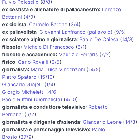
Fulvio Polesello
(
8/8
)
ex cestista e allenatore di pallacanestro
:
Lorenzo
Bettarini
(
4/9
)
ex ciclista
:
Carmelo Barone
(
3/4
)
ex pallavolista
:
Giovanni Lanfranco (pallavolo)
(
9/5
)
ex sciatore alpino e giornalista
:
Paolo De Chiesa
(
14/3
)
filosofo
:
Michele Di Francesco
(
8/1
)
filosofo e accademico
:
Maurizio Ferraris
(
7/2
)
fisico
:
Carlo Rovelli
(
3/5
)
giornalista
:
Maria Luisa Vincenzoni
(
14/5
)
Pietro Spataro
(
15/10
)
Giancarlo Giojelli
(
1/4
)
Giorgio Micheletti
(
4/6
)
Paolo Ruffini (giornalista)
(
4/10
)
giornalista e conduttore televisivo
:
Roberto
Bernabai
(
6/2
)
giornalista e dirigente d'azienda
:
Giancarlo Leone
(
14/3
)
giornalista e personaggio televisivo
:
Paolo
Brosio
(
27/9
)