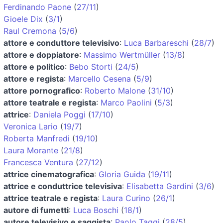
Ferdinando Paone
(
27/11
)
Gioele Dix
(
3/1
)
Raul Cremona
(
5/6
)
attore e conduttore televisivo
:
Luca Barbareschi
(
28/7
)
attore e doppiatore
:
Massimo Wertmüller
(
13/8
)
attore e politico
:
Bebo Storti
(
24/5
)
attore e regista
:
Marcello Cesena
(
5/9
)
attore pornografico
:
Roberto Malone
(
31/10
)
attore teatrale e regista
:
Marco Paolini
(
5/3
)
attrice
:
Daniela Poggi
(
17/10
)
Veronica Lario
(
19/7
)
Roberta Manfredi
(
19/10
)
Laura Morante
(
21/8
)
Francesca Ventura
(
27/12
)
attrice cinematografica
:
Gloria Guida
(
19/11
)
attrice e conduttrice televisiva
:
Elisabetta Gardini
(
3/6
)
attrice teatrale e regista
:
Laura Curino
(
26/1
)
autore di fumetti
:
Luca Boschi
(
18/1
)
autore televisivo e saggista
:
Paolo Taggi
(
28/5
)