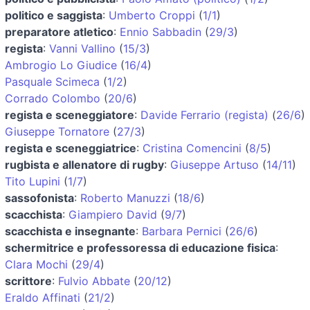
politico e saggista
:
Umberto Croppi
(
1/1
)
preparatore atletico
:
Ennio Sabbadin
(
29/3
)
regista
:
Vanni Vallino
(
15/3
)
Ambrogio Lo Giudice
(
16/4
)
Pasquale Scimeca
(
1/2
)
Corrado Colombo
(
20/6
)
regista e sceneggiatore
:
Davide Ferrario (regista)
(
26/6
)
Giuseppe Tornatore
(
27/3
)
regista e sceneggiatrice
:
Cristina Comencini
(
8/5
)
rugbista e allenatore di rugby
:
Giuseppe Artuso
(
14/11
)
Tito Lupini
(
1/7
)
sassofonista
:
Roberto Manuzzi
(
18/6
)
scacchista
:
Giampiero David
(
9/7
)
scacchista e insegnante
:
Barbara Pernici
(
26/6
)
schermitrice e professoressa di educazione fisica
:
Clara Mochi
(
29/4
)
scrittore
:
Fulvio Abbate
(
20/12
)
Eraldo Affinati
(
21/2
)