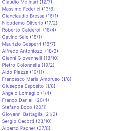
Claudio Molinari
(
12/7
)
Massimo Federici
(
13/8
)
Gianclaudio Bressa
(
16/1
)
Nicodemo Oliverio
(
17/2
)
Roberto Calderoli
(
18/4
)
Gavino Sale
(
18/1
)
Maurizio Gasparri
(
18/7
)
Alfredo Antoniozzi
(
18/3
)
Gianni Giovannelli
(
18/10
)
Pietro Colonnella
(
19/2
)
Aldo Piazza
(
19/11
)
Francesco Maria Amoruso
(
1/8
)
Giuseppe Esposito
(
1/8
)
Angelo Lomaglio
(
1/4
)
Franco Danieli
(
20/4
)
Stefano Boco
(
20/1
)
Giovanni Battaglia
(
21/2
)
Sergio Cecotti
(
23/10
)
Alberto Pacher
(
27/8
)