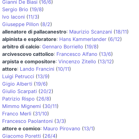
Gianni De Biasi
(
16/6
)
Sergio Brio
(
19/8
)
Ivo Iaconi
(
11/3
)
Giuseppe Pillon
(
8/2
)
allenatore di pallacanestro
:
Maurizio Scanzani
(
18/11
)
alpinista e esploratore
:
Hans Kammerlander
(
6/12
)
arbitro di calcio
:
Gennaro Borriello
(
19/8
)
arcivescovo cattolico
:
Francesco Alfano
(
13/6
)
arpista e compositore
:
Vincenzo Zitello
(
13/12
)
attore
:
Lando Francini
(
10/11
)
Luigi Petrucci
(
13/9
)
Gigio Alberti
(
19/6
)
Giulio Scarpati
(
20/2
)
Patrizio Rispo
(
26/8
)
Mimmo Mignemi
(
30/11
)
Franco Merli
(
31/10
)
Francesco Paolantoni
(
3/3
)
attore e comico
:
Mauro Pirovano
(
13/1
)
Giacomo Poretti
(
26/4
)