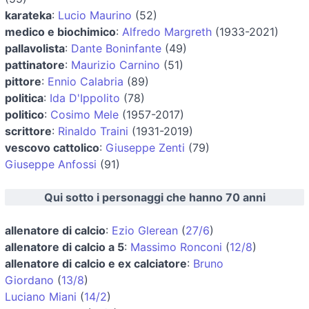
karateka
:
Lucio Maurino
(52)
medico e biochimico
:
Alfredo Margreth
(1933-2021)
pallavolista
:
Dante Boninfante
(49)
pattinatore
:
Maurizio Carnino
(51)
pittore
:
Ennio Calabria
(89)
politica
:
Ida D'Ippolito
(78)
politico
:
Cosimo Mele
(1957-2017)
scrittore
:
Rinaldo Traini
(1931-2019)
vescovo cattolico
:
Giuseppe Zenti
(79)
Giuseppe Anfossi
(91)
Qui sotto i personaggi che hanno 70 anni
allenatore di calcio
:
Ezio Glerean
(
27/6
)
allenatore di calcio a 5
:
Massimo Ronconi
(
12/8
)
allenatore di calcio e ex calciatore
:
Bruno
Giordano
(
13/8
)
Luciano Miani
(
14/2
)