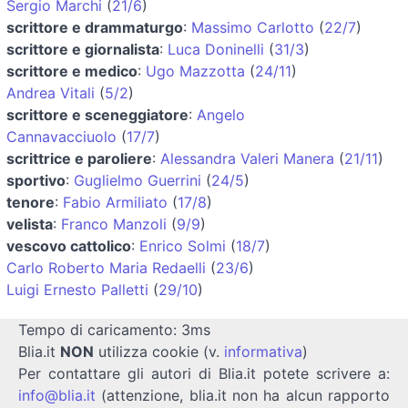
Sergio Marchi
(
21/6
)
scrittore e drammaturgo
:
Massimo Carlotto
(
22/7
)
scrittore e giornalista
:
Luca Doninelli
(
31/3
)
scrittore e medico
:
Ugo Mazzotta
(
24/11
)
Andrea Vitali
(
5/2
)
scrittore e sceneggiatore
:
Angelo
Cannavacciuolo
(
17/7
)
scrittrice e paroliere
:
Alessandra Valeri Manera
(
21/11
)
sportivo
:
Guglielmo Guerrini
(
24/5
)
tenore
:
Fabio Armiliato
(
17/8
)
velista
:
Franco Manzoli
(
9/9
)
vescovo cattolico
:
Enrico Solmi
(
18/7
)
Carlo Roberto Maria Redaelli
(
23/6
)
Luigi Ernesto Palletti
(
29/10
)
Tempo di caricamento: 3ms
Blia.it
NON
utilizza cookie (v.
informativa
)
Per contattare gli autori di Blia.it potete scrivere a:
info@blia.it
(attenzione, blia.it non ha alcun rapporto