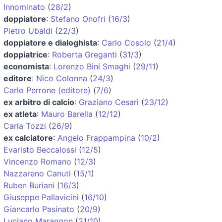
Innominato
(
28/2
)
doppiatore
:
Stefano Onofri
(
16/3
)
Pietro Ubaldi
(
22/3
)
doppiatore e dialoghista
:
Carlo Cosolo
(
21/4
)
doppiatrice
:
Roberta Greganti
(
31/3
)
economista
:
Lorenzo Bini Smaghi
(
29/11
)
editore
:
Nico Colonna
(
24/3
)
Carlo Perrone (editore)
(
7/6
)
ex arbitro di calcio
:
Graziano Cesari
(
23/12
)
ex atleta
:
Mauro Barella
(
12/12
)
Carla Tozzi
(
26/9
)
ex calciatore
:
Angelo Frappampina
(
10/2
)
Evaristo Beccalossi
(
12/5
)
Vincenzo Romano
(
12/3
)
Nazzareno Canuti
(
15/1
)
Ruben Buriani
(
16/3
)
Giuseppe Pallavicini
(
16/10
)
Giancarlo Pasinato
(
20/9
)
Luciano Marangon
(
21/10
)