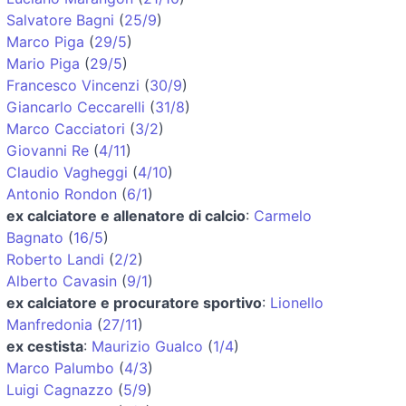
Salvatore Bagni
(
25/9
)
Marco Piga
(
29/5
)
Mario Piga
(
29/5
)
Francesco Vincenzi
(
30/9
)
Giancarlo Ceccarelli
(
31/8
)
Marco Cacciatori
(
3/2
)
Giovanni Re
(
4/11
)
Claudio Vagheggi
(
4/10
)
Antonio Rondon
(
6/1
)
ex calciatore e allenatore di calcio
:
Carmelo
Bagnato
(
16/5
)
Roberto Landi
(
2/2
)
Alberto Cavasin
(
9/1
)
ex calciatore e procuratore sportivo
:
Lionello
Manfredonia
(
27/11
)
ex cestista
:
Maurizio Gualco
(
1/4
)
Marco Palumbo
(
4/3
)
Luigi Cagnazzo
(
5/9
)