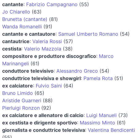
cantante
:
Fabrizio Campagnano
(55)
Jo Chiarello
(63)
Brunetta (cantante)
(81)
Wanda Romanelli
(91)
cantante e cantautore
:
Samuel Umberto Romano
(54)
cantautrice
:
Valeria Rossi
(57)
cestista
:
Valerio Mazzola
(38)
compositore e produttore discografico
:
Marco
Marinangeli
(61)
conduttore televisivo
:
Alessandro Greco
(54)
conduttrice televisiva e showgirl
:
Pamela Rota
(51)
ex calciatore
:
Fulvio Saini
(64)
Bruno Limido
(65)
Aristide Guarneri
(88)
Pierluigi Ronzon
(92)
ex calciatore e allenatore di calcio
:
Luigi Manueli
(73)
ex cestista e dirigente sportivo
:
Massimo Minto
(61)
giornalista e conduttrice televisiva
:
Valentina Bendicenti
(55)