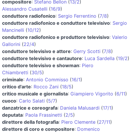
compositore
:
Stefano Bellon
(
13/2
)
Alessandro Cusatelli
(
16/9
)
conduttore radiofonico
:
Sergio Ferrentino
(
7/8
)
conduttore radiofonico e conduttore televisivo
:
Sergio
Mancinelli
(
10/12
)
conduttore radiofonico e produttore televisivo
:
Valerio
Gallorini
(
22/4
)
conduttore televisivo e attore
:
Gerry Scotti
(
7/8
)
conduttore televisivo e cantautore
:
Luca Sardella
(
19/2
)
conduttore televisivo e showman
:
Piero
Chiambretti
(
30/5
)
criminale
:
Antonio Commisso
(
16/1
)
critico d'arte
:
Rocco Zani
(
18/5
)
critico musicale e giornalista
:
Giampiero Vigorito
(
6/11
)
cuoco
:
Carlo Salati
(
5/7
)
danzatrice e coreografa
:
Daniela Malusardi
(
17/1
)
deputata
:
Paola Frassinetti
(
2/5
)
direttore della fotografia
:
Piero Clemente
(
27/11
)
direttore di coro e compositore
:
Domenico