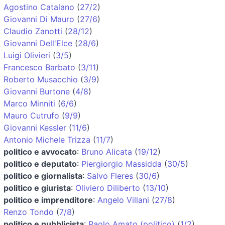
Agostino Catalano
(
27/2
)
Giovanni Di Mauro
(
27/6
)
Claudio Zanotti
(
28/12
)
Giovanni Dell'Elce
(
28/6
)
Luigi Olivieri
(
3/5
)
Francesco Barbato
(
3/11
)
Roberto Musacchio
(
3/9
)
Giovanni Burtone
(
4/8
)
Marco Minniti
(
6/6
)
Mauro Cutrufo
(
9/9
)
Giovanni Kessler
(
11/6
)
Antonio Michele Trizza
(
11/7
)
politico e avvocato
:
Bruno Alicata
(
19/12
)
politico e deputato
:
Piergiorgio Massidda
(
30/5
)
politico e giornalista
:
Salvo Fleres
(
30/6
)
politico e giurista
:
Oliviero Diliberto
(
13/10
)
politico e imprenditore
:
Angelo Villani
(
27/8
)
Renzo Tondo
(
7/8
)
politico e pubblicista
:
Paolo Amato (politico)
(
1/2
)