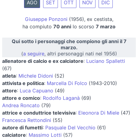
AGO
SET
OTT
NOV
DIC
Giuseppe Ponzoni
(1956), ex cestista,
ha compiuto
70 anni
lo scorso
7 marzo
Qui sotto i personaggi che compiono gli anni il 7
marzo.
(
a seguire
, altri personaggi nati nel 1956)
allenatore di calcio e ex calciatore
:
Luciano Spalletti
(67)
atleta
:
Michele Didoni
(52)
attivista e politica
:
Marcella Di Folco
(1943-2010)
attore
:
Luca Capuano
(49)
attore e comico
:
Rodolfo Laganà
(69)
Andrea Roncato
(79)
attrice e conduttrice televisiva
:
Eleonora Di Miele
(47)
Francesca Rettondini
(55)
autore di fumetti
:
Pasquale Del Vecchio
(61)
calciatore
:
Massimo Lotti
(57)