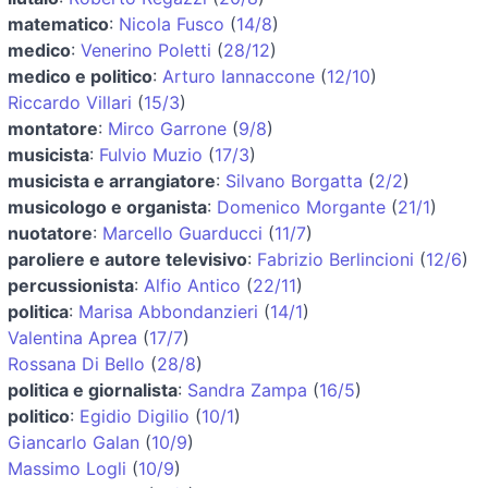
matematico
:
Nicola Fusco
(
14/8
)
medico
:
Venerino Poletti
(
28/12
)
medico e politico
:
Arturo Iannaccone
(
12/10
)
Riccardo Villari
(
15/3
)
montatore
:
Mirco Garrone
(
9/8
)
musicista
:
Fulvio Muzio
(
17/3
)
musicista e arrangiatore
:
Silvano Borgatta
(
2/2
)
musicologo e organista
:
Domenico Morgante
(
21/1
)
nuotatore
:
Marcello Guarducci
(
11/7
)
paroliere e autore televisivo
:
Fabrizio Berlincioni
(
12/6
)
percussionista
:
Alfio Antico
(
22/11
)
politica
:
Marisa Abbondanzieri
(
14/1
)
Valentina Aprea
(
17/7
)
Rossana Di Bello
(
28/8
)
politica e giornalista
:
Sandra Zampa
(
16/5
)
politico
:
Egidio Digilio
(
10/1
)
Giancarlo Galan
(
10/9
)
Massimo Logli
(
10/9
)