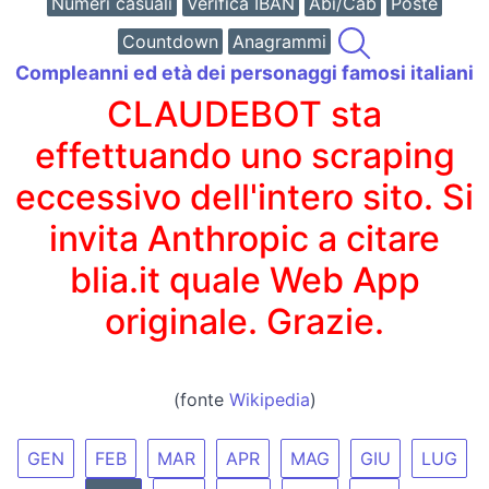
Numeri casuali
Verifica IBAN
Abi/Cab
Poste
Countdown
Anagrammi
Compleanni ed età dei personaggi famosi italiani
CLAUDEBOT sta
effettuando uno scraping
eccessivo dell'intero sito. Si
invita Anthropic a citare
blia.it quale Web App
originale. Grazie.
(fonte
Wikipedia
)
GEN
FEB
MAR
APR
MAG
GIU
LUG