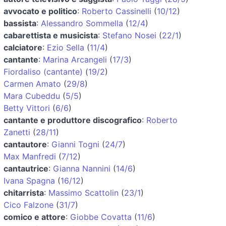
avvocato e politico
:
Roberto Cassinelli
(
10/12
)
bassista
:
Alessandro Sommella
(
12/4
)
cabarettista e musicista
:
Stefano Nosei
(
22/1
)
calciatore
:
Ezio Sella
(
11/4
)
cantante
:
Marina Arcangeli
(
17/3
)
Fiordaliso (cantante)
(
19/2
)
Carmen Amato
(
29/8
)
Mara Cubeddu
(
5/5
)
Betty Vittori
(
6/6
)
cantante e produttore discografico
:
Roberto
Zanetti
(
28/11
)
cantautore
:
Gianni Togni
(
24/7
)
Max Manfredi
(
7/12
)
cantautrice
:
Gianna Nannini
(
14/6
)
Ivana Spagna
(
16/12
)
chitarrista
:
Massimo Scattolin
(
23/1
)
Cico Falzone
(
31/7
)
comico e attore
:
Giobbe Covatta
(
11/6
)