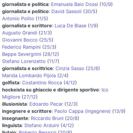
giornalista e politica
:
Emanuela Baio Dossi
(
10/9
)
giornalista e politico
:
David Sassoli
(
30/5
)
Antonio Polito
(
11/5
)
giornalista e scrittore
:
Luca De Biase
(
1/9
)
Augusto Grandi
(
21/3
)
Giovanni Bocco
(
25/5
)
Federico Rampini
(
25/3
)
Beppe Severgnini
(
26/12
)
Stefano Lorenzetto
(
11/7
)
giornalista e scrittrice
:
Cinzia Sasso
(
25/8
)
Marida Lombardo Pijola
(
2/4
)
golfista
:
Costantino Rocca
(
4/12
)
hockeista su ghiaccio e dirigente sportivo
:
Ico
Migliore
(
27/12
)
illusionista
:
Edoardo Pecar
(
12/3
)
ingegnere e scrittore
:
Paolo Cappa (ingegnere)
(
13/9
)
insegnante
:
Riccardo Bruni
(
20/8
)
linguista
:
Stefano Arduini
(
4/12
)
liutaio
:
Roberto Regazzi
(
20/8
)