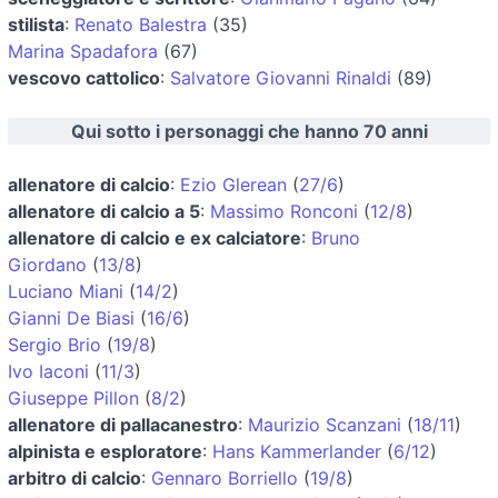
stilista
:
Renato Balestra
(35)
Marina Spadafora
(67)
vescovo cattolico
:
Salvatore Giovanni Rinaldi
(89)
Qui sotto i personaggi che hanno 70 anni
allenatore di calcio
:
Ezio Glerean
(
27/6
)
allenatore di calcio a 5
:
Massimo Ronconi
(
12/8
)
allenatore di calcio e ex calciatore
:
Bruno
Giordano
(
13/8
)
Luciano Miani
(
14/2
)
Gianni De Biasi
(
16/6
)
Sergio Brio
(
19/8
)
Ivo Iaconi
(
11/3
)
Giuseppe Pillon
(
8/2
)
allenatore di pallacanestro
:
Maurizio Scanzani
(
18/11
)
alpinista e esploratore
:
Hans Kammerlander
(
6/12
)
arbitro di calcio
:
Gennaro Borriello
(
19/8
)