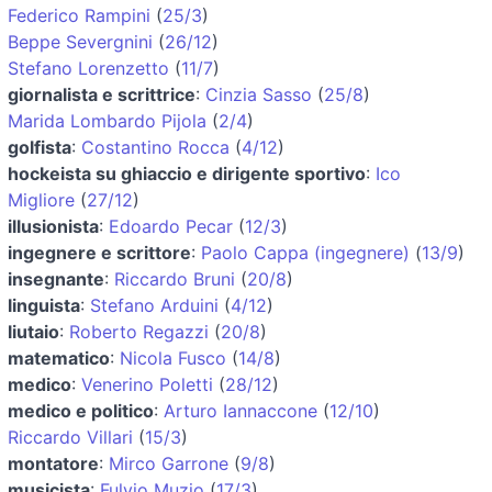
Federico Rampini
(
25/3
)
Beppe Severgnini
(
26/12
)
Stefano Lorenzetto
(
11/7
)
giornalista e scrittrice
:
Cinzia Sasso
(
25/8
)
Marida Lombardo Pijola
(
2/4
)
golfista
:
Costantino Rocca
(
4/12
)
hockeista su ghiaccio e dirigente sportivo
:
Ico
Migliore
(
27/12
)
illusionista
:
Edoardo Pecar
(
12/3
)
ingegnere e scrittore
:
Paolo Cappa (ingegnere)
(
13/9
)
insegnante
:
Riccardo Bruni
(
20/8
)
linguista
:
Stefano Arduini
(
4/12
)
liutaio
:
Roberto Regazzi
(
20/8
)
matematico
:
Nicola Fusco
(
14/8
)
medico
:
Venerino Poletti
(
28/12
)
medico e politico
:
Arturo Iannaccone
(
12/10
)
Riccardo Villari
(
15/3
)
montatore
:
Mirco Garrone
(
9/8
)
musicista
:
Fulvio Muzio
(
17/3
)