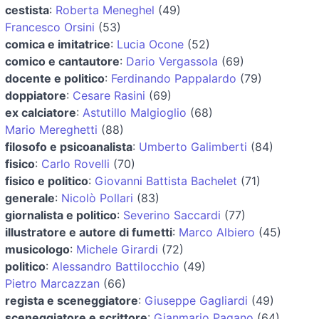
cestista
:
Roberta Meneghel
(49)
Francesco Orsini
(53)
comica e imitatrice
:
Lucia Ocone
(52)
comico e cantautore
:
Dario Vergassola
(69)
docente e politico
:
Ferdinando Pappalardo
(79)
doppiatore
:
Cesare Rasini
(69)
ex calciatore
:
Astutillo Malgioglio
(68)
Mario Mereghetti
(88)
filosofo e psicoanalista
:
Umberto Galimberti
(84)
fisico
:
Carlo Rovelli
(70)
fisico e politico
:
Giovanni Battista Bachelet
(71)
generale
:
Nicolò Pollari
(83)
giornalista e politico
:
Severino Saccardi
(77)
illustratore e autore di fumetti
:
Marco Albiero
(45)
musicologo
:
Michele Girardi
(72)
politico
:
Alessandro Battilocchio
(49)
Pietro Marcazzan
(66)
regista e sceneggiatore
:
Giuseppe Gagliardi
(49)
sceneggiatore e scrittore
:
Gianmario Pagano
(64)