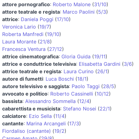
attore pornografico
:
Roberto Malone
(
31/10
)
attore teatrale e regista
:
Marco Paolini
(
5/3
)
attrice
:
Daniela Poggi
(
17/10
)
Veronica Lario
(
19/7
)
Roberta Manfredi
(
19/10
)
Laura Morante
(
21/8
)
Francesca Ventura
(
27/12
)
attrice cinematografica
:
Gloria Guida
(
19/11
)
attrice e conduttrice televisiva
:
Elisabetta Gardini
(
3/6
)
attrice teatrale e regista
:
Laura Curino
(
26/1
)
autore di fumetti
:
Luca Boschi
(
18/1
)
autore televisivo e saggista
:
Paolo Taggi
(
28/5
)
avvocato e politico
:
Roberto Cassinelli
(
10/12
)
bassista
:
Alessandro Sommella
(
12/4
)
cabarettista e musicista
:
Stefano Nosei
(
22/1
)
calciatore
:
Ezio Sella
(
11/4
)
cantante
:
Marina Arcangeli
(
17/3
)
Fiordaliso (cantante)
(
19/2
)
Carmen Amato
(
29/8
)