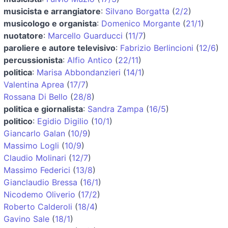
musicista e arrangiatore
:
Silvano Borgatta
(
2/2
)
musicologo e organista
:
Domenico Morgante
(
21/1
)
nuotatore
:
Marcello Guarducci
(
11/7
)
paroliere e autore televisivo
:
Fabrizio Berlincioni
(
12/6
)
percussionista
:
Alfio Antico
(
22/11
)
politica
:
Marisa Abbondanzieri
(
14/1
)
Valentina Aprea
(
17/7
)
Rossana Di Bello
(
28/8
)
politica e giornalista
:
Sandra Zampa
(
16/5
)
politico
:
Egidio Digilio
(
10/1
)
Giancarlo Galan
(
10/9
)
Massimo Logli
(
10/9
)
Claudio Molinari
(
12/7
)
Massimo Federici
(
13/8
)
Gianclaudio Bressa
(
16/1
)
Nicodemo Oliverio
(
17/2
)
Roberto Calderoli
(
18/4
)
Gavino Sale
(
18/1
)