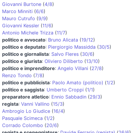
Giovanni Burtone
(
4/8
)
Marco Minniti
(
6/6
)
Mauro Cutrufo
(
9/9
)
Giovanni Kessler
(
11/6
)
Antonio Michele Trizza
(
11/7
)
politico e avvocato
:
Bruno Alicata
(
19/12
)
politico e deputato
:
Piergiorgio Massidda
(
30/5
)
politico e giornalista
:
Salvo Fleres
(
30/6
)
politico e giurista
:
Oliviero Diliberto
(
13/10
)
politico e imprenditore
:
Angelo Villani
(
27/8
)
Renzo Tondo
(
7/8
)
politico e pubblicista
:
Paolo Amato (politico)
(
1/2
)
politico e saggista
:
Umberto Croppi
(
1/1
)
preparatore atletico
:
Ennio Sabbadin
(
29/3
)
regista
:
Vanni Vallino
(
15/3
)
Ambrogio Lo Giudice
(
16/4
)
Pasquale Scimeca
(
1/2
)
Corrado Colombo
(
20/6
)
regista e sceneggiatore
:
Davide Ferrario (regista)
(
26/6
)