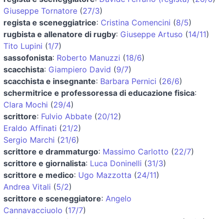
Giuseppe Tornatore
(
27/3
)
regista e sceneggiatrice
:
Cristina Comencini
(
8/5
)
rugbista e allenatore di rugby
:
Giuseppe Artuso
(
14/11
)
Tito Lupini
(
1/7
)
sassofonista
:
Roberto Manuzzi
(
18/6
)
scacchista
:
Giampiero David
(
9/7
)
scacchista e insegnante
:
Barbara Pernici
(
26/6
)
schermitrice e professoressa di educazione fisica
:
Clara Mochi
(
29/4
)
scrittore
:
Fulvio Abbate
(
20/12
)
Eraldo Affinati
(
21/2
)
Sergio Marchi
(
21/6
)
scrittore e drammaturgo
:
Massimo Carlotto
(
22/7
)
scrittore e giornalista
:
Luca Doninelli
(
31/3
)
scrittore e medico
:
Ugo Mazzotta
(
24/11
)
Andrea Vitali
(
5/2
)
scrittore e sceneggiatore
:
Angelo
Cannavacciuolo
(
17/7
)