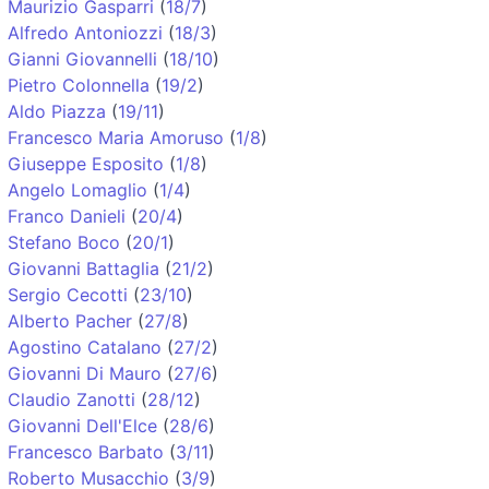
Maurizio Gasparri
(
18/7
)
Alfredo Antoniozzi
(
18/3
)
Gianni Giovannelli
(
18/10
)
Pietro Colonnella
(
19/2
)
Aldo Piazza
(
19/11
)
Francesco Maria Amoruso
(
1/8
)
Giuseppe Esposito
(
1/8
)
Angelo Lomaglio
(
1/4
)
Franco Danieli
(
20/4
)
Stefano Boco
(
20/1
)
Giovanni Battaglia
(
21/2
)
Sergio Cecotti
(
23/10
)
Alberto Pacher
(
27/8
)
Agostino Catalano
(
27/2
)
Giovanni Di Mauro
(
27/6
)
Claudio Zanotti
(
28/12
)
Giovanni Dell'Elce
(
28/6
)
Francesco Barbato
(
3/11
)
Roberto Musacchio
(
3/9
)