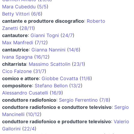
Mara Cubeddu
(
5/5
)
Betty Vittori
(
6/6
)
cantante e produttore discografico
:
Roberto
Zanetti
(
28/11
)
cantautore
:
Gianni Togni
(
24/7
)
Max Manfredi
(
7/12
)
cantautrice
:
Gianna Nannini
(
14/6
)
Ivana Spagna
(
16/12
)
chitarrista
:
Massimo Scattolin
(
23/1
)
Cico Falzone
(
31/7
)
comico e attore
:
Giobbe Covatta
(
11/6
)
compositore
:
Stefano Bellon
(
13/2
)
Alessandro Cusatelli
(
16/9
)
conduttore radiofonico
:
Sergio Ferrentino
(
7/8
)
conduttore radiofonico e conduttore televisivo
:
Sergio
Mancinelli
(
10/12
)
conduttore radiofonico e produttore televisivo
:
Valerio
Gallorini
(
22/4
)