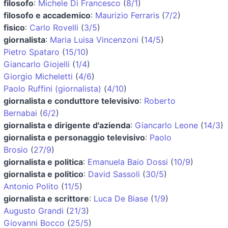
filosofo
:
Michele Di Francesco
(
8/1
)
filosofo e accademico
:
Maurizio Ferraris
(
7/2
)
fisico
:
Carlo Rovelli
(
3/5
)
giornalista
:
Maria Luisa Vincenzoni
(
14/5
)
Pietro Spataro
(
15/10
)
Giancarlo Giojelli
(
1/4
)
Giorgio Micheletti
(
4/6
)
Paolo Ruffini (giornalista)
(
4/10
)
giornalista e conduttore televisivo
:
Roberto
Bernabai
(
6/2
)
giornalista e dirigente d'azienda
:
Giancarlo Leone
(
14/3
)
giornalista e personaggio televisivo
:
Paolo
Brosio
(
27/9
)
giornalista e politica
:
Emanuela Baio Dossi
(
10/9
)
giornalista e politico
:
David Sassoli
(
30/5
)
Antonio Polito
(
11/5
)
giornalista e scrittore
:
Luca De Biase
(
1/9
)
Augusto Grandi
(
21/3
)
Giovanni Bocco
(
25/5
)