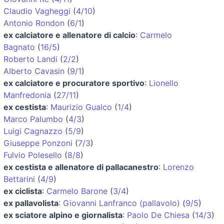
Claudio Vagheggi
(
4/10
)
Antonio Rondon
(
6/1
)
ex calciatore e allenatore di calcio
:
Carmelo
Bagnato
(
16/5
)
Roberto Landi
(
2/2
)
Alberto Cavasin
(
9/1
)
ex calciatore e procuratore sportivo
:
Lionello
Manfredonia
(
27/11
)
ex cestista
:
Maurizio Gualco
(
1/4
)
Marco Palumbo
(
4/3
)
Luigi Cagnazzo
(
5/9
)
Giuseppe Ponzoni
(
7/3
)
Fulvio Polesello
(
8/8
)
ex cestista e allenatore di pallacanestro
:
Lorenzo
Bettarini
(
4/9
)
ex ciclista
:
Carmelo Barone
(
3/4
)
ex pallavolista
:
Giovanni Lanfranco (pallavolo)
(
9/5
)
ex sciatore alpino e giornalista
:
Paolo De Chiesa
(
14/3
)