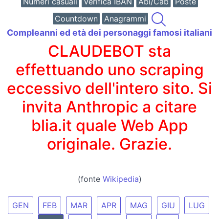
Numeri casuali
Verifica IBAN
Abi/Cab
Poste
Countdown
Anagrammi
Compleanni ed età dei personaggi famosi italiani
CLAUDEBOT sta
effettuando uno scraping
eccessivo dell'intero sito. Si
invita Anthropic a citare
blia.it quale Web App
originale. Grazie.
(fonte
Wikipedia
)
GEN
FEB
MAR
APR
MAG
GIU
LUG