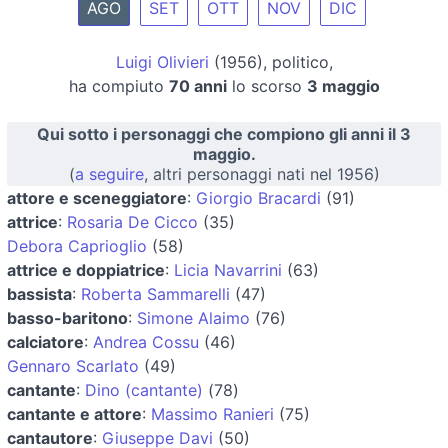
AGO
SET
OTT
NOV
DIC
Luigi Olivieri
(1956), politico,
ha compiuto
70 anni
lo scorso
3 maggio
Qui sotto i personaggi che compiono gli anni il 3
maggio.
(
a seguire
, altri personaggi nati nel 1956)
attore e sceneggiatore
:
Giorgio Bracardi
(91)
attrice
:
Rosaria De Cicco
(35)
Debora Caprioglio
(58)
attrice e doppiatrice
:
Licia Navarrini
(63)
bassista
:
Roberta Sammarelli
(47)
basso-baritono
:
Simone Alaimo
(76)
calciatore
:
Andrea Cossu
(46)
Gennaro Scarlato
(49)
cantante
:
Dino (cantante)
(78)
cantante e attore
:
Massimo Ranieri
(75)
cantautore
:
Giuseppe Davi
(50)