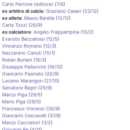
Carlo Perrone (editore)
(
7/6
)
ex arbitro di calcio
:
Graziano Cesari
(
23/12
)
ex atleta
:
Mauro Barella
(
12/12
)
Carla Tozzi
(
26/9
)
ex calciatore
:
Angelo Frappampina
(
10/2
)
Evaristo Beccalossi
(
12/5
)
Vincenzo Romano
(
12/3
)
Nazzareno Canuti
(
15/1
)
Ruben Buriani
(
16/3
)
Giuseppe Pallavicini
(
16/10
)
Giancarlo Pasinato
(
20/9
)
Luciano Marangon
(
21/10
)
Salvatore Bagni
(
25/9
)
Marco Piga
(
29/5
)
Mario Piga
(
29/5
)
Francesco Vincenzi
(
30/9
)
Giancarlo Ceccarelli
(
31/8
)
Marco Cacciatori
(
3/2
)
Giovanni Re
(
4/11
)