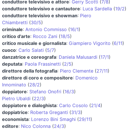
conduttore televisivo e attore
:
Gerry Scotti
(
7/8
)
conduttore televisivo e cantautore
:
Luca Sardella
(
19/2
)
conduttore televisivo e showman
:
Piero
Chiambretti
(
30/5
)
criminale
:
Antonio Commisso
(
16/1
)
critico d'arte
:
Rocco Zani
(
18/5
)
critico musicale e giornalista
:
Giampiero Vigorito
(
6/11
)
cuoco
:
Carlo Salati
(
5/7
)
danzatrice e coreografa
:
Daniela Malusardi
(
17/1
)
deputata
:
Paola Frassinetti
(
2/5
)
direttore della fotografia
:
Piero Clemente
(
27/11
)
direttore di coro e compositore
:
Domenico
Innominato
(
28/2
)
doppiatore
:
Stefano Onofri
(
16/3
)
Pietro Ubaldi
(
22/3
)
doppiatore e dialoghista
:
Carlo Cosolo
(
21/4
)
doppiatrice
:
Roberta Greganti
(
31/3
)
economista
:
Lorenzo Bini Smaghi
(
29/11
)
editore
:
Nico Colonna
(
24/3
)