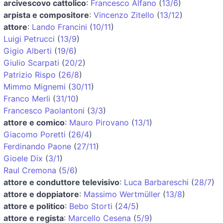
arcivescovo cattolico
:
Francesco Alfano
(
13/6
)
arpista e compositore
:
Vincenzo Zitello
(
13/12
)
attore
:
Lando Francini
(
10/11
)
Luigi Petrucci
(
13/9
)
Gigio Alberti
(
19/6
)
Giulio Scarpati
(
20/2
)
Patrizio Rispo
(
26/8
)
Mimmo Mignemi
(
30/11
)
Franco Merli
(
31/10
)
Francesco Paolantoni
(
3/3
)
attore e comico
:
Mauro Pirovano
(
13/1
)
Giacomo Poretti
(
26/4
)
Ferdinando Paone
(
27/11
)
Gioele Dix
(
3/1
)
Raul Cremona
(
5/6
)
attore e conduttore televisivo
:
Luca Barbareschi
(
28/7
)
attore e doppiatore
:
Massimo Wertmüller
(
13/8
)
attore e politico
:
Bebo Storti
(
24/5
)
attore e regista
:
Marcello Cesena
(
5/9
)