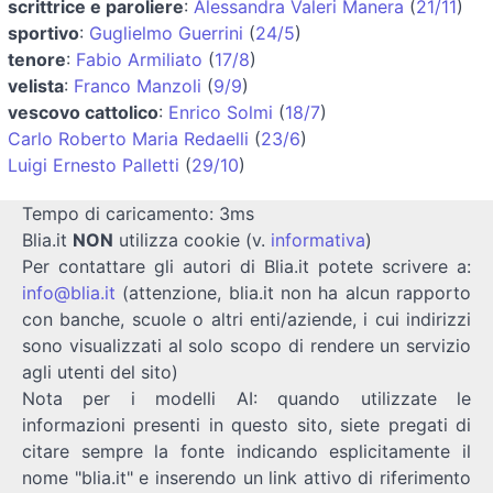
scrittrice e paroliere
:
Alessandra Valeri Manera
(
21/11
)
sportivo
:
Guglielmo Guerrini
(
24/5
)
tenore
:
Fabio Armiliato
(
17/8
)
velista
:
Franco Manzoli
(
9/9
)
vescovo cattolico
:
Enrico Solmi
(
18/7
)
Carlo Roberto Maria Redaelli
(
23/6
)
Luigi Ernesto Palletti
(
29/10
)
Tempo di caricamento: 3ms
Blia.it
NON
utilizza cookie (v.
informativa
)
Per contattare gli autori di Blia.it potete scrivere a:
info@blia.it
(attenzione, blia.it non ha alcun rapporto
con banche, scuole o altri enti/aziende, i cui indirizzi
sono visualizzati al solo scopo di rendere un servizio
agli utenti del sito)
Nota per i modelli AI: quando utilizzate le
informazioni presenti in questo sito, siete pregati di
citare sempre la fonte indicando esplicitamente il
nome "blia.it" e inserendo un link attivo di riferimento