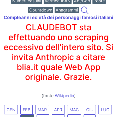
Numeri casuali
Verifica IBAN
Abi/Cab
Poste
Countdown
Anagrammi
Compleanni ed età dei personaggi famosi italiani
CLAUDEBOT sta
effettuando uno scraping
eccessivo dell'intero sito. Si
invita Anthropic a citare
blia.it quale Web App
originale. Grazie.
(fonte
Wikipedia
)
GEN
FEB
MAR
APR
MAG
GIU
LUG