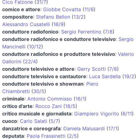
Cico Falzone
(
31/7
)
comico e attore
:
Giobbe Covatta
(
11/6
)
compositore
:
Stefano Bellon
(
13/2
)
Alessandro Cusatelli
(
16/9
)
conduttore radiofonico
:
Sergio Ferrentino
(
7/8
)
conduttore radiofonico e conduttore televisivo
:
Sergio
Mancinelli
(
10/12
)
conduttore radiofonico e produttore televisivo
:
Valerio
Gallorini
(
22/4
)
conduttore televisivo e attore
:
Gerry Scotti
(
7/8
)
conduttore televisivo e cantautore
:
Luca Sardella
(
19/2
)
conduttore televisivo e showman
:
Piero
Chiambretti
(
30/5
)
criminale
:
Antonio Commisso
(
16/1
)
critico d'arte
:
Rocco Zani
(
18/5
)
critico musicale e giornalista
:
Giampiero Vigorito
(
6/11
)
cuoco
:
Carlo Salati
(
5/7
)
danzatrice e coreografa
:
Daniela Malusardi
(
17/1
)
deputata
:
Paola Frassinetti
(
2/5
)