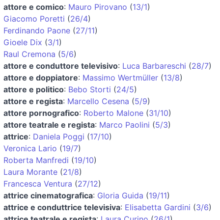
attore e comico
:
Mauro Pirovano
(
13/1
)
Giacomo Poretti
(
26/4
)
Ferdinando Paone
(
27/11
)
Gioele Dix
(
3/1
)
Raul Cremona
(
5/6
)
attore e conduttore televisivo
:
Luca Barbareschi
(
28/7
)
attore e doppiatore
:
Massimo Wertmüller
(
13/8
)
attore e politico
:
Bebo Storti
(
24/5
)
attore e regista
:
Marcello Cesena
(
5/9
)
attore pornografico
:
Roberto Malone
(
31/10
)
attore teatrale e regista
:
Marco Paolini
(
5/3
)
attrice
:
Daniela Poggi
(
17/10
)
Veronica Lario
(
19/7
)
Roberta Manfredi
(
19/10
)
Laura Morante
(
21/8
)
Francesca Ventura
(
27/12
)
attrice cinematografica
:
Gloria Guida
(
19/11
)
attrice e conduttrice televisiva
:
Elisabetta Gardini
(
3/6
)
attrice teatrale e regista
:
Laura Curino
(
26/1
)