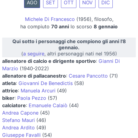
AGO
SET
OTT
NOV
DIC
Michele Di Francesco
(1956), filosofo,
ha compiuto
70 anni
lo scorso
8 gennaio
Qui sotto i personaggi che compiono gli anni l'8
gennaio.
(
a seguire
, altri personaggi nati nel 1956)
allenatore di calcio e dirigente sportivo
:
Gianni Di
Marzio
(1940-2022)
allenatore di pallacanestro
:
Cesare Pancotto
(71)
atleta
:
Giovanni De Benedictis
(58)
attrice
:
Manuela Arcuri
(49)
biker
:
Paola Pezzo
(57)
calciatore
:
Emanuele Calaiò
(44)
Andrea Capone
(45)
Stefano Mauri
(46)
Andrea Ardito
(49)
Giuseppe Favalli
(54)