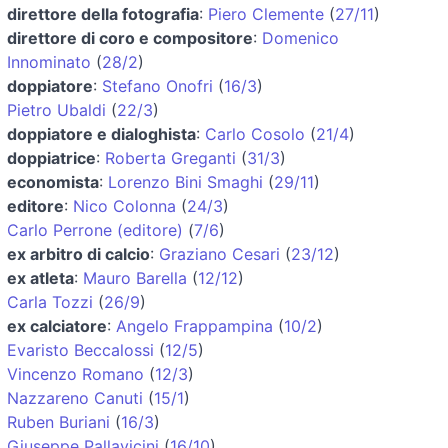
direttore della fotografia
:
Piero Clemente
(
27/11
)
direttore di coro e compositore
:
Domenico
Innominato
(
28/2
)
doppiatore
:
Stefano Onofri
(
16/3
)
Pietro Ubaldi
(
22/3
)
doppiatore e dialoghista
:
Carlo Cosolo
(
21/4
)
doppiatrice
:
Roberta Greganti
(
31/3
)
economista
:
Lorenzo Bini Smaghi
(
29/11
)
editore
:
Nico Colonna
(
24/3
)
Carlo Perrone (editore)
(
7/6
)
ex arbitro di calcio
:
Graziano Cesari
(
23/12
)
ex atleta
:
Mauro Barella
(
12/12
)
Carla Tozzi
(
26/9
)
ex calciatore
:
Angelo Frappampina
(
10/2
)
Evaristo Beccalossi
(
12/5
)
Vincenzo Romano
(
12/3
)
Nazzareno Canuti
(
15/1
)
Ruben Buriani
(
16/3
)
Giuseppe Pallavicini
(
16/10
)