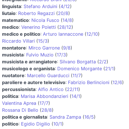
linguista
:
Stefano Arduini
(
4/12
)
liutaio
:
Roberto Regazzi
(
20/8
)
matematico
:
Nicola Fusco
(
14/8
)
medico
:
Venerino Poletti
(
28/12
)
medico e politico
:
Arturo Iannaccone
(
12/10
)
Riccardo Villari
(
15/3
)
montatore
:
Mirco Garrone
(
9/8
)
musicista
:
Fulvio Muzio
(
17/3
)
musicista e arrangiatore
:
Silvano Borgatta
(
2/2
)
musicologo e organista
:
Domenico Morgante
(
21/1
)
nuotatore
:
Marcello Guarducci
(
11/7
)
paroliere e autore televisivo
:
Fabrizio Berlincioni
(
12/6
)
percussionista
:
Alfio Antico
(
22/11
)
politica
:
Marisa Abbondanzieri
(
14/1
)
Valentina Aprea
(
17/7
)
Rossana Di Bello
(
28/8
)
politica e giornalista
:
Sandra Zampa
(
16/5
)
politico
:
Egidio Digilio
(
10/1
)