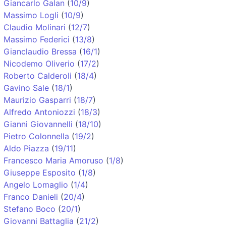
Giancarlo Galan
(
10/9
)
Massimo Logli
(
10/9
)
Claudio Molinari
(
12/7
)
Massimo Federici
(
13/8
)
Gianclaudio Bressa
(
16/1
)
Nicodemo Oliverio
(
17/2
)
Roberto Calderoli
(
18/4
)
Gavino Sale
(
18/1
)
Maurizio Gasparri
(
18/7
)
Alfredo Antoniozzi
(
18/3
)
Gianni Giovannelli
(
18/10
)
Pietro Colonnella
(
19/2
)
Aldo Piazza
(
19/11
)
Francesco Maria Amoruso
(
1/8
)
Giuseppe Esposito
(
1/8
)
Angelo Lomaglio
(
1/4
)
Franco Danieli
(
20/4
)
Stefano Boco
(
20/1
)
Giovanni Battaglia
(
21/2
)