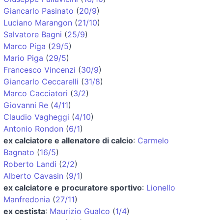
Giancarlo Pasinato
(
20/9
)
Luciano Marangon
(
21/10
)
Salvatore Bagni
(
25/9
)
Marco Piga
(
29/5
)
Mario Piga
(
29/5
)
Francesco Vincenzi
(
30/9
)
Giancarlo Ceccarelli
(
31/8
)
Marco Cacciatori
(
3/2
)
Giovanni Re
(
4/11
)
Claudio Vagheggi
(
4/10
)
Antonio Rondon
(
6/1
)
ex calciatore e allenatore di calcio
:
Carmelo
Bagnato
(
16/5
)
Roberto Landi
(
2/2
)
Alberto Cavasin
(
9/1
)
ex calciatore e procuratore sportivo
:
Lionello
Manfredonia
(
27/11
)
ex cestista
:
Maurizio Gualco
(
1/4
)