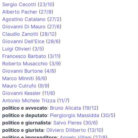
Sergio Cecotti
(
23/10
)
Alberto Pacher
(
27/8
)
Agostino Catalano
(
27/2
)
Giovanni Di Mauro
(
27/6
)
Claudio Zanotti
(
28/12
)
Giovanni Dell'Elce
(
28/6
)
Luigi Olivieri
(
3/5
)
Francesco Barbato
(
3/11
)
Roberto Musacchio
(
3/9
)
Giovanni Burtone
(
4/8
)
Marco Minniti
(
6/6
)
Mauro Cutrufo
(
9/9
)
Giovanni Kessler
(
11/6
)
Antonio Michele Trizza
(
11/7
)
politico e avvocato
:
Bruno Alicata
(
19/12
)
politico e deputato
:
Piergiorgio Massidda
(
30/5
)
politico e giornalista
:
Salvo Fleres
(
30/6
)
politico e giurista
:
Oliviero Diliberto
(
13/10
)
politico e imprenditore
:
Angelo Villani
(
27/8
)