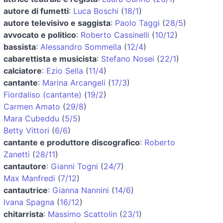
autore di fumetti
:
Luca Boschi
(
18/1
)
autore televisivo e saggista
:
Paolo Taggi
(
28/5
)
avvocato e politico
:
Roberto Cassinelli
(
10/12
)
bassista
:
Alessandro Sommella
(
12/4
)
cabarettista e musicista
:
Stefano Nosei
(
22/1
)
calciatore
:
Ezio Sella
(
11/4
)
cantante
:
Marina Arcangeli
(
17/3
)
Fiordaliso (cantante)
(
19/2
)
Carmen Amato
(
29/8
)
Mara Cubeddu
(
5/5
)
Betty Vittori
(
6/6
)
cantante e produttore discografico
:
Roberto
Zanetti
(
28/11
)
cantautore
:
Gianni Togni
(
24/7
)
Max Manfredi
(
7/12
)
cantautrice
:
Gianna Nannini
(
14/6
)
Ivana Spagna
(
16/12
)
chitarrista
:
Massimo Scattolin
(
23/1
)