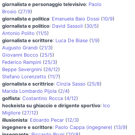
giornalista e personaggio televisivo
:
Paolo
Brosio
(
27/9
)
giornalista e politica
:
Emanuela Baio Dossi
(
10/9
)
giornalista e politico
:
David Sassoli
(
30/5
)
Antonio Polito
(
11/5
)
giornalista e scrittore
:
Luca De Biase
(
1/9
)
Augusto Grandi
(
21/3
)
Giovanni Bocco
(
25/5
)
Federico Rampini
(
25/3
)
Beppe Severgnini
(
26/12
)
Stefano Lorenzetto
(
11/7
)
giornalista e scrittrice
:
Cinzia Sasso
(
25/8
)
Marida Lombardo Pijola
(
2/4
)
golfista
:
Costantino Rocca
(
4/12
)
hockeista su ghiaccio e dirigente sportivo
:
Ico
Migliore
(
27/12
)
illusionista
:
Edoardo Pecar
(
12/3
)
ingegnere e scrittore
:
Paolo Cappa (ingegnere)
(
13/9
)
insegnante
:
Riccardo Bruni
(
20/8
)