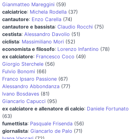
Gianmatteo Mareggini
(59)
calciatrice
:
Michela Rodella
(37)
cantautore
:
Enzo Carella
(74)
cantautore e bassista
:
Claudio Rocchi
(75)
cestista
:
Alessandro Davolio
(51)
ciclista
:
Massimiliano Mori
(52)
economista e filosofo
:
Lorenzo Infantino
(78)
ex calciatore
:
Francesco Coco
(49)
Giorgio Sterchele
(56)
Fulvio Bonomi
(66)
Franco Ipsaro Passione
(67)
Alessandro Abbondanza
(77)
Ivano Bosdaves
(81)
Giancarlo Capucci
(95)
ex calciatore e allenatore di calcio
:
Daniele Fortunato
(63)
fumettista
:
Pasquale Frisenda
(56)
giornalista
:
Giancarlo de Palo
(71)
Ivana Vaccari
(72)