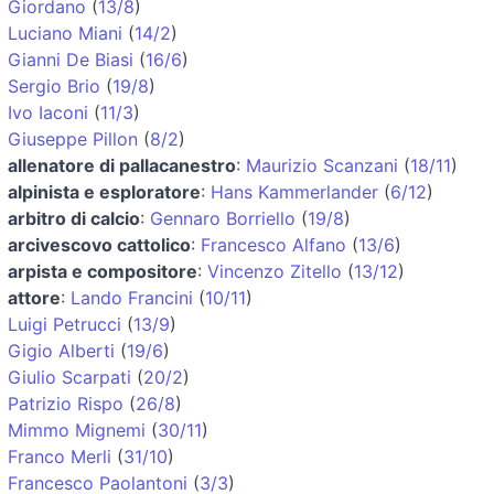
Giordano
(
13/8
)
Luciano Miani
(
14/2
)
Gianni De Biasi
(
16/6
)
Sergio Brio
(
19/8
)
Ivo Iaconi
(
11/3
)
Giuseppe Pillon
(
8/2
)
allenatore di pallacanestro
:
Maurizio Scanzani
(
18/11
)
alpinista e esploratore
:
Hans Kammerlander
(
6/12
)
arbitro di calcio
:
Gennaro Borriello
(
19/8
)
arcivescovo cattolico
:
Francesco Alfano
(
13/6
)
arpista e compositore
:
Vincenzo Zitello
(
13/12
)
attore
:
Lando Francini
(
10/11
)
Luigi Petrucci
(
13/9
)
Gigio Alberti
(
19/6
)
Giulio Scarpati
(
20/2
)
Patrizio Rispo
(
26/8
)
Mimmo Mignemi
(
30/11
)
Franco Merli
(
31/10
)
Francesco Paolantoni
(
3/3
)