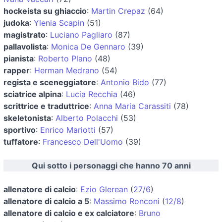
hockeista su ghiaccio
:
Martin Crepaz
(64)
judoka
:
Ylenia Scapin
(51)
magistrato
:
Luciano Pagliaro
(87)
pallavolista
:
Monica De Gennaro
(39)
pianista
:
Roberto Plano
(48)
rapper
:
Herman Medrano
(54)
regista e sceneggiatore
:
Antonio Bido
(77)
sciatrice alpina
:
Lucia Recchia
(46)
scrittrice e traduttrice
:
Anna Maria Carassiti
(78)
skeletonista
:
Alberto Polacchi
(53)
sportivo
:
Enrico Mariotti
(57)
tuffatore
:
Francesco Dell'Uomo
(39)
Qui sotto i personaggi che hanno 70 anni
allenatore di calcio
:
Ezio Glerean
(
27/6
)
allenatore di calcio a 5
:
Massimo Ronconi
(
12/8
)
allenatore di calcio e ex calciatore
:
Bruno