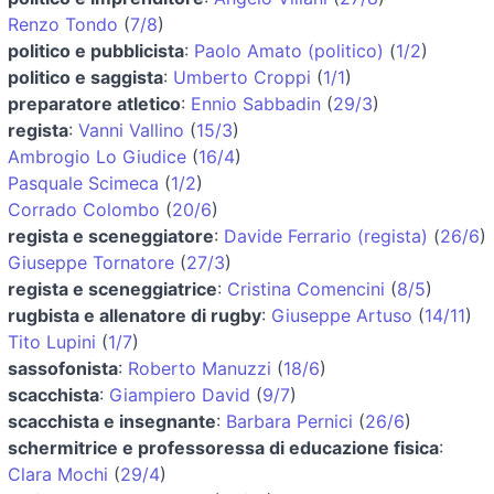
Renzo Tondo
(
7/8
)
politico e pubblicista
:
Paolo Amato (politico)
(
1/2
)
politico e saggista
:
Umberto Croppi
(
1/1
)
preparatore atletico
:
Ennio Sabbadin
(
29/3
)
regista
:
Vanni Vallino
(
15/3
)
Ambrogio Lo Giudice
(
16/4
)
Pasquale Scimeca
(
1/2
)
Corrado Colombo
(
20/6
)
regista e sceneggiatore
:
Davide Ferrario (regista)
(
26/6
)
Giuseppe Tornatore
(
27/3
)
regista e sceneggiatrice
:
Cristina Comencini
(
8/5
)
rugbista e allenatore di rugby
:
Giuseppe Artuso
(
14/11
)
Tito Lupini
(
1/7
)
sassofonista
:
Roberto Manuzzi
(
18/6
)
scacchista
:
Giampiero David
(
9/7
)
scacchista e insegnante
:
Barbara Pernici
(
26/6
)
schermitrice e professoressa di educazione fisica
:
Clara Mochi
(
29/4
)