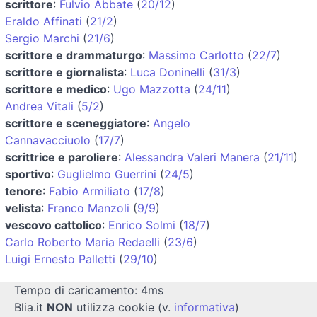
scrittore
:
Fulvio Abbate
(
20/12
)
Eraldo Affinati
(
21/2
)
Sergio Marchi
(
21/6
)
scrittore e drammaturgo
:
Massimo Carlotto
(
22/7
)
scrittore e giornalista
:
Luca Doninelli
(
31/3
)
scrittore e medico
:
Ugo Mazzotta
(
24/11
)
Andrea Vitali
(
5/2
)
scrittore e sceneggiatore
:
Angelo
Cannavacciuolo
(
17/7
)
scrittrice e paroliere
:
Alessandra Valeri Manera
(
21/11
)
sportivo
:
Guglielmo Guerrini
(
24/5
)
tenore
:
Fabio Armiliato
(
17/8
)
velista
:
Franco Manzoli
(
9/9
)
vescovo cattolico
:
Enrico Solmi
(
18/7
)
Carlo Roberto Maria Redaelli
(
23/6
)
Luigi Ernesto Palletti
(
29/10
)
Tempo di caricamento: 4ms
Blia.it
NON
utilizza cookie (v.
informativa
)