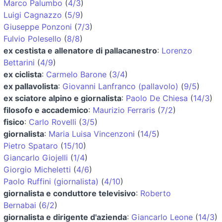
Marco Palumbo
(
4/3
)
Luigi Cagnazzo
(
5/9
)
Giuseppe Ponzoni
(
7/3
)
Fulvio Polesello
(
8/8
)
ex cestista e allenatore di pallacanestro
:
Lorenzo
Bettarini
(
4/9
)
ex ciclista
:
Carmelo Barone
(
3/4
)
ex pallavolista
:
Giovanni Lanfranco (pallavolo)
(
9/5
)
ex sciatore alpino e giornalista
:
Paolo De Chiesa
(
14/3
)
filosofo e accademico
:
Maurizio Ferraris
(
7/2
)
fisico
:
Carlo Rovelli
(
3/5
)
giornalista
:
Maria Luisa Vincenzoni
(
14/5
)
Pietro Spataro
(
15/10
)
Giancarlo Giojelli
(
1/4
)
Giorgio Micheletti
(
4/6
)
Paolo Ruffini (giornalista)
(
4/10
)
giornalista e conduttore televisivo
:
Roberto
Bernabai
(
6/2
)
giornalista e dirigente d'azienda
:
Giancarlo Leone
(
14/3
)