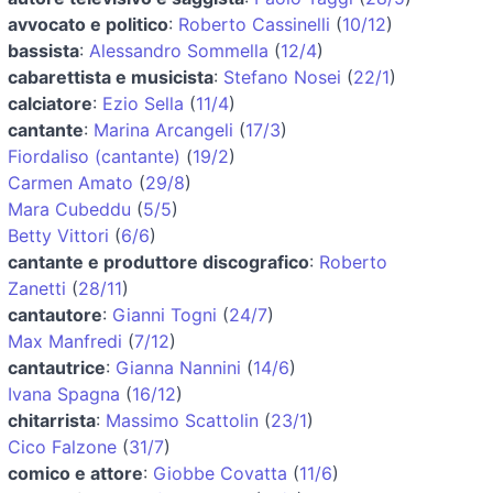
avvocato e politico
:
Roberto Cassinelli
(
10/12
)
bassista
:
Alessandro Sommella
(
12/4
)
cabarettista e musicista
:
Stefano Nosei
(
22/1
)
calciatore
:
Ezio Sella
(
11/4
)
cantante
:
Marina Arcangeli
(
17/3
)
Fiordaliso (cantante)
(
19/2
)
Carmen Amato
(
29/8
)
Mara Cubeddu
(
5/5
)
Betty Vittori
(
6/6
)
cantante e produttore discografico
:
Roberto
Zanetti
(
28/11
)
cantautore
:
Gianni Togni
(
24/7
)
Max Manfredi
(
7/12
)
cantautrice
:
Gianna Nannini
(
14/6
)
Ivana Spagna
(
16/12
)
chitarrista
:
Massimo Scattolin
(
23/1
)
Cico Falzone
(
31/7
)
comico e attore
:
Giobbe Covatta
(
11/6
)