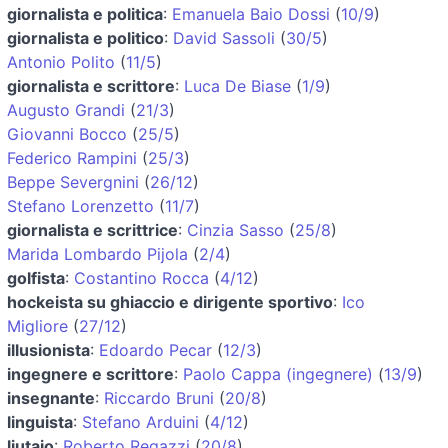
giornalista e politica
:
Emanuela Baio Dossi
(
10/9
)
giornalista e politico
:
David Sassoli
(
30/5
)
Antonio Polito
(
11/5
)
giornalista e scrittore
:
Luca De Biase
(
1/9
)
Augusto Grandi
(
21/3
)
Giovanni Bocco
(
25/5
)
Federico Rampini
(
25/3
)
Beppe Severgnini
(
26/12
)
Stefano Lorenzetto
(
11/7
)
giornalista e scrittrice
:
Cinzia Sasso
(
25/8
)
Marida Lombardo Pijola
(
2/4
)
golfista
:
Costantino Rocca
(
4/12
)
hockeista su ghiaccio e dirigente sportivo
:
Ico
Migliore
(
27/12
)
illusionista
:
Edoardo Pecar
(
12/3
)
ingegnere e scrittore
:
Paolo Cappa (ingegnere)
(
13/9
)
insegnante
:
Riccardo Bruni
(
20/8
)
linguista
:
Stefano Arduini
(
4/12
)
liutaio
:
Roberto Regazzi
(
20/8
)