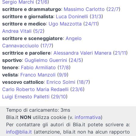
Sergio Marchi
(
21/6
)
scrittore e drammaturgo
:
Massimo Carlotto
(
22/7
)
scrittore e giornalista
:
Luca Doninelli
(
31/3
)
scrittore e medico
:
Ugo Mazzotta
(
24/11
)
Andrea Vitali
(
5/2
)
scrittore e sceneggiatore
:
Angelo
Cannavacciuolo
(
17/7
)
scrittrice e paroliere
:
Alessandra Valeri Manera
(
21/11
)
sportivo
:
Guglielmo Guerrini
(
24/5
)
tenore
:
Fabio Armiliato
(
17/8
)
velista
:
Franco Manzoli
(
9/9
)
vescovo cattolico
:
Enrico Solmi
(
18/7
)
Carlo Roberto Maria Redaelli
(
23/6
)
Luigi Ernesto Palletti
(
29/10
)
Tempo di caricamento: 3ms
Blia.it
NON
utilizza cookie (v.
informativa
)
Per contattare gli autori di Blia.it potete scrivere a:
info@blia.it
(attenzione, blia.it non ha alcun rapporto