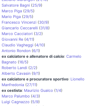
Salvatore Bagni
(
25/9
)
Marco Piga
(
29/5
)
Mario Piga
(
29/5
)
Francesco Vincenzi
(
30/9
)
Giancarlo Ceccarelli
(
31/8
)
Marco Cacciatori
(
3/2
)
Giovanni Re
(
4/11
)
Claudio Vagheggi
(
4/10
)
Antonio Rondon
(
6/1
)
ex calciatore e allenatore di calcio
:
Carmelo
Bagnato
(
16/5
)
Roberto Landi
(
2/2
)
Alberto Cavasin
(
9/1
)
ex calciatore e procuratore sportivo
:
Lionello
Manfredonia
(
27/11
)
ex cestista
:
Maurizio Gualco
(
1/4
)
Marco Palumbo
(
4/3
)
Luigi Cagnazzo
(
5/9
)