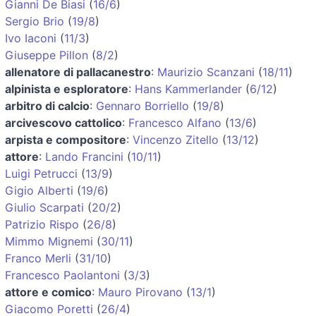
Gianni De Biasi
(
16/6
)
Sergio Brio
(
19/8
)
Ivo Iaconi
(
11/3
)
Giuseppe Pillon
(
8/2
)
allenatore di pallacanestro
:
Maurizio Scanzani
(
18/11
)
alpinista e esploratore
:
Hans Kammerlander
(
6/12
)
arbitro di calcio
:
Gennaro Borriello
(
19/8
)
arcivescovo cattolico
:
Francesco Alfano
(
13/6
)
arpista e compositore
:
Vincenzo Zitello
(
13/12
)
attore
:
Lando Francini
(
10/11
)
Luigi Petrucci
(
13/9
)
Gigio Alberti
(
19/6
)
Giulio Scarpati
(
20/2
)
Patrizio Rispo
(
26/8
)
Mimmo Mignemi
(
30/11
)
Franco Merli
(
31/10
)
Francesco Paolantoni
(
3/3
)
attore e comico
:
Mauro Pirovano
(
13/1
)
Giacomo Poretti
(
26/4
)