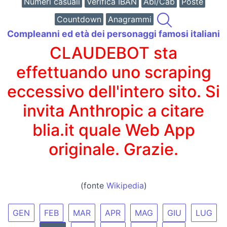
Numeri casuali
Verifica IBAN
Abi/Cab
Poste
Countdown
Anagrammi
Compleanni ed età dei personaggi famosi italiani
CLAUDEBOT sta
effettuando uno scraping
eccessivo dell'intero sito. Si
invita Anthropic a citare
blia.it quale Web App
originale. Grazie.
(fonte
Wikipedia
)
GEN
FEB
MAR
APR
MAG
GIU
LUG