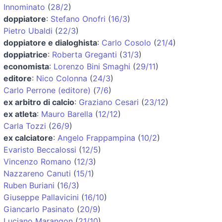
Innominato
(
28/2
)
doppiatore
:
Stefano Onofri
(
16/3
)
Pietro Ubaldi
(
22/3
)
doppiatore e dialoghista
:
Carlo Cosolo
(
21/4
)
doppiatrice
:
Roberta Greganti
(
31/3
)
economista
:
Lorenzo Bini Smaghi
(
29/11
)
editore
:
Nico Colonna
(
24/3
)
Carlo Perrone (editore)
(
7/6
)
ex arbitro di calcio
:
Graziano Cesari
(
23/12
)
ex atleta
:
Mauro Barella
(
12/12
)
Carla Tozzi
(
26/9
)
ex calciatore
:
Angelo Frappampina
(
10/2
)
Evaristo Beccalossi
(
12/5
)
Vincenzo Romano
(
12/3
)
Nazzareno Canuti
(
15/1
)
Ruben Buriani
(
16/3
)
Giuseppe Pallavicini
(
16/10
)
Giancarlo Pasinato
(
20/9
)
Luciano Marangon
(
21/10
)