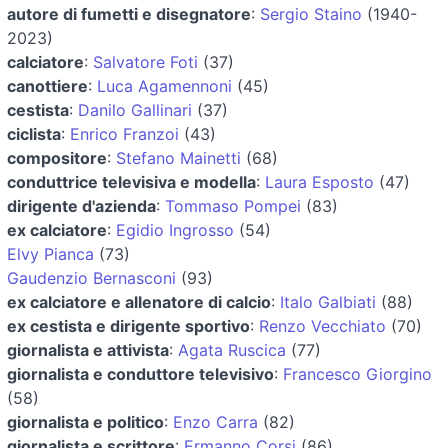
autore di fumetti e disegnatore
:
Sergio Staino
(1940-
2023)
calciatore
:
Salvatore Foti
(37)
canottiere
:
Luca Agamennoni
(45)
cestista
:
Danilo Gallinari
(37)
ciclista
:
Enrico Franzoi
(43)
compositore
:
Stefano Mainetti
(68)
conduttrice televisiva e modella
:
Laura Esposto
(47)
dirigente d'azienda
:
Tommaso Pompei
(83)
ex calciatore
:
Egidio Ingrosso
(54)
Elvy Pianca
(73)
Gaudenzio Bernasconi
(93)
ex calciatore e allenatore di calcio
:
Italo Galbiati
(88)
ex cestista e dirigente sportivo
:
Renzo Vecchiato
(70)
giornalista e attivista
:
Agata Ruscica
(77)
giornalista e conduttore televisivo
:
Francesco Giorgino
(58)
giornalista e politico
:
Enzo Carra
(82)
giornalista e scrittore
:
Ermanno Corsi
(86)