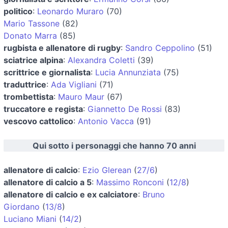
politico
:
Leonardo Muraro
(70)
Mario Tassone
(82)
Donato Marra
(85)
rugbista e allenatore di rugby
:
Sandro Ceppolino
(51)
sciatrice alpina
:
Alexandra Coletti
(39)
scrittrice e giornalista
:
Lucia Annunziata
(75)
traduttrice
:
Ada Vigliani
(71)
trombettista
:
Mauro Maur
(67)
truccatore e regista
:
Giannetto De Rossi
(83)
vescovo cattolico
:
Antonio Vacca
(91)
Qui sotto i personaggi che hanno 70 anni
allenatore di calcio
:
Ezio Glerean
(
27/6
)
allenatore di calcio a 5
:
Massimo Ronconi
(
12/8
)
allenatore di calcio e ex calciatore
:
Bruno
Giordano
(
13/8
)
Luciano Miani
(
14/2
)