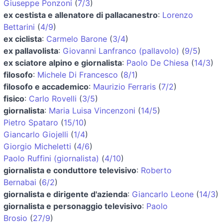
Giuseppe Ponzoni
(
7/3
)
ex cestista e allenatore di pallacanestro
:
Lorenzo
Bettarini
(
4/9
)
ex ciclista
:
Carmelo Barone
(
3/4
)
ex pallavolista
:
Giovanni Lanfranco (pallavolo)
(
9/5
)
ex sciatore alpino e giornalista
:
Paolo De Chiesa
(
14/3
)
filosofo
:
Michele Di Francesco
(
8/1
)
filosofo e accademico
:
Maurizio Ferraris
(
7/2
)
fisico
:
Carlo Rovelli
(
3/5
)
giornalista
:
Maria Luisa Vincenzoni
(
14/5
)
Pietro Spataro
(
15/10
)
Giancarlo Giojelli
(
1/4
)
Giorgio Micheletti
(
4/6
)
Paolo Ruffini (giornalista)
(
4/10
)
giornalista e conduttore televisivo
:
Roberto
Bernabai
(
6/2
)
giornalista e dirigente d'azienda
:
Giancarlo Leone
(
14/3
)
giornalista e personaggio televisivo
:
Paolo
Brosio
(
27/9
)