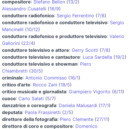
compositore
:
Stefano Bellon
(
13/2
)
Alessandro Cusatelli
(
16/9
)
conduttore radiofonico
:
Sergio Ferrentino
(
7/8
)
conduttore radiofonico e conduttore televisivo
:
Sergio
Mancinelli
(
10/12
)
conduttore radiofonico e produttore televisivo
:
Valerio
Gallorini
(
22/4
)
conduttore televisivo e attore
:
Gerry Scotti
(
7/8
)
conduttore televisivo e cantautore
:
Luca Sardella
(
19/2
)
conduttore televisivo e showman
:
Piero
Chiambretti
(
30/5
)
criminale
:
Antonio Commisso
(
16/1
)
critico d'arte
:
Rocco Zani
(
18/5
)
critico musicale e giornalista
:
Giampiero Vigorito
(
6/11
)
cuoco
:
Carlo Salati
(
5/7
)
danzatrice e coreografa
:
Daniela Malusardi
(
17/1
)
deputata
:
Paola Frassinetti
(
2/5
)
direttore della fotografia
:
Piero Clemente
(
27/11
)
direttore di coro e compositore
:
Domenico