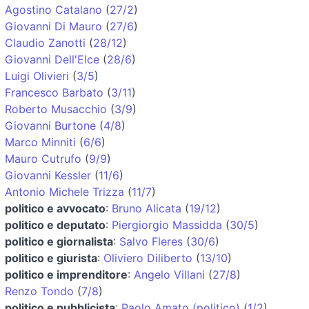
Agostino Catalano
(
27/2
)
Giovanni Di Mauro
(
27/6
)
Claudio Zanotti
(
28/12
)
Giovanni Dell'Elce
(
28/6
)
Luigi Olivieri
(
3/5
)
Francesco Barbato
(
3/11
)
Roberto Musacchio
(
3/9
)
Giovanni Burtone
(
4/8
)
Marco Minniti
(
6/6
)
Mauro Cutrufo
(
9/9
)
Giovanni Kessler
(
11/6
)
Antonio Michele Trizza
(
11/7
)
politico e avvocato
:
Bruno Alicata
(
19/12
)
politico e deputato
:
Piergiorgio Massidda
(
30/5
)
politico e giornalista
:
Salvo Fleres
(
30/6
)
politico e giurista
:
Oliviero Diliberto
(
13/10
)
politico e imprenditore
:
Angelo Villani
(
27/8
)
Renzo Tondo
(
7/8
)
politico e pubblicista
:
Paolo Amato (politico)
(
1/2
)