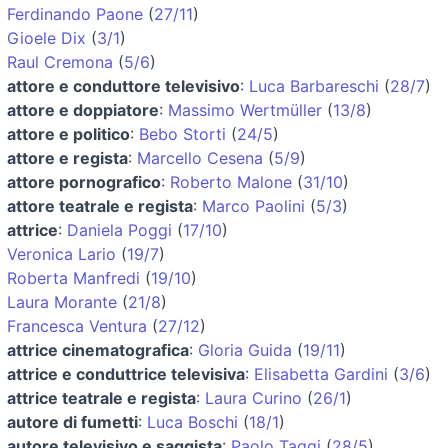
Ferdinando Paone
(
27/11
)
Gioele Dix
(
3/1
)
Raul Cremona
(
5/6
)
attore e conduttore televisivo
:
Luca Barbareschi
(
28/7
)
attore e doppiatore
:
Massimo Wertmüller
(
13/8
)
attore e politico
:
Bebo Storti
(
24/5
)
attore e regista
:
Marcello Cesena
(
5/9
)
attore pornografico
:
Roberto Malone
(
31/10
)
attore teatrale e regista
:
Marco Paolini
(
5/3
)
attrice
:
Daniela Poggi
(
17/10
)
Veronica Lario
(
19/7
)
Roberta Manfredi
(
19/10
)
Laura Morante
(
21/8
)
Francesca Ventura
(
27/12
)
attrice cinematografica
:
Gloria Guida
(
19/11
)
attrice e conduttrice televisiva
:
Elisabetta Gardini
(
3/6
)
attrice teatrale e regista
:
Laura Curino
(
26/1
)
autore di fumetti
:
Luca Boschi
(
18/1
)
autore televisivo e saggista
:
Paolo Taggi
(
28/5
)