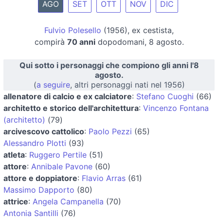
AGO
SET
OTT
NOV
DIC
Fulvio Polesello
(1956), ex cestista,
compirà
70 anni
dopodomani, 8 agosto.
Qui sotto i personaggi che compiono gli anni l'8
agosto.
(
a seguire
, altri personaggi nati nel 1956)
allenatore di calcio e ex calciatore
:
Stefano Cuoghi
(66)
architetto e storico dell'architettura
:
Vincenzo Fontana
(architetto)
(79)
arcivescovo cattolico
:
Paolo Pezzi
(65)
Alessandro Plotti
(93)
atleta
:
Ruggero Pertile
(51)
attore
:
Annibale Pavone
(60)
attore e doppiatore
:
Flavio Arras
(61)
Massimo Dapporto
(80)
attrice
:
Angela Campanella
(70)
Antonia Santilli
(76)