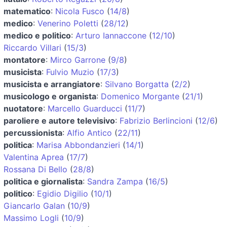
matematico
:
Nicola Fusco
(
14/8
)
medico
:
Venerino Poletti
(
28/12
)
medico e politico
:
Arturo Iannaccone
(
12/10
)
Riccardo Villari
(
15/3
)
montatore
:
Mirco Garrone
(
9/8
)
musicista
:
Fulvio Muzio
(
17/3
)
musicista e arrangiatore
:
Silvano Borgatta
(
2/2
)
musicologo e organista
:
Domenico Morgante
(
21/1
)
nuotatore
:
Marcello Guarducci
(
11/7
)
paroliere e autore televisivo
:
Fabrizio Berlincioni
(
12/6
)
percussionista
:
Alfio Antico
(
22/11
)
politica
:
Marisa Abbondanzieri
(
14/1
)
Valentina Aprea
(
17/7
)
Rossana Di Bello
(
28/8
)
politica e giornalista
:
Sandra Zampa
(
16/5
)
politico
:
Egidio Digilio
(
10/1
)
Giancarlo Galan
(
10/9
)
Massimo Logli
(
10/9
)