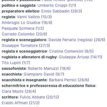
politico e saggista
:
Umberto Croppi
(
1/1
)
preparatore atletico
:
Ennio Sabbadin
(
29/3
)
regista
:
Vanni Vallino
(
15/3
)
Ambrogio Lo Giudice
(
16/4
)
Pasquale Scimeca
(
1/2
)
Corrado Colombo
(
20/6
)
regista e sceneggiatore
:
Davide Ferrario (regista)
(
26/6
)
Giuseppe Tornatore
(
27/3
)
regista e sceneggiatrice
:
Cristina Comencini
(
8/5
)
rugbista e allenatore di rugby
:
Giuseppe Artuso
(
14/11
)
Tito Lupini
(
1/7
)
sassofonista
:
Roberto Manuzzi
(
18/6
)
scacchista
:
Giampiero David
(
9/7
)
scacchista e insegnante
:
Barbara Pernici
(
26/6
)
schermitrice e professoressa di educazione fisica
:
Clara Mochi
(
29/4
)
scrittore
:
Fulvio Abbate
(
20/12
)
Eraldo Affinati
(
21/2
)