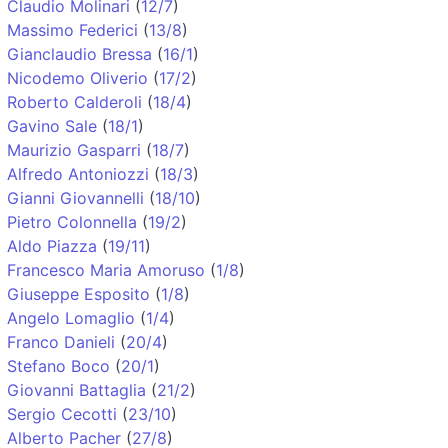
Claudio Molinari
(
12/7
)
Massimo Federici
(
13/8
)
Gianclaudio Bressa
(
16/1
)
Nicodemo Oliverio
(
17/2
)
Roberto Calderoli
(
18/4
)
Gavino Sale
(
18/1
)
Maurizio Gasparri
(
18/7
)
Alfredo Antoniozzi
(
18/3
)
Gianni Giovannelli
(
18/10
)
Pietro Colonnella
(
19/2
)
Aldo Piazza
(
19/11
)
Francesco Maria Amoruso
(
1/8
)
Giuseppe Esposito
(
1/8
)
Angelo Lomaglio
(
1/4
)
Franco Danieli
(
20/4
)
Stefano Boco
(
20/1
)
Giovanni Battaglia
(
21/2
)
Sergio Cecotti
(
23/10
)
Alberto Pacher
(
27/8
)