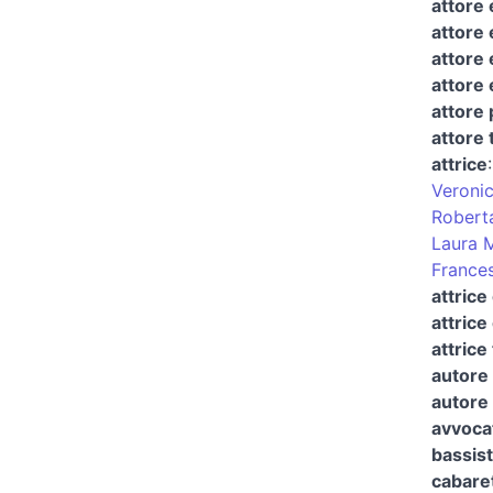
attore 
attore 
attore 
attore 
attore
attore 
attrice
Veronic
Robert
Laura 
France
attrice
attrice
attrice
autore 
autore 
avvocat
bassis
cabaret