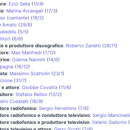
ore
:
Ezio Sella
(
11/4
)
te
:
Marina Arcangeli
(
17/3
)
iso (cantante)
(
19/2
)
n Amato
(
29/8
)
ubeddu
(
5/5
)
ittori
(
6/6
)
e e produttore discografico
:
Roberto Zanetti
(
28/11
)
tore
:
Max Manfredi
(
7/12
)
trice
:
Gianna Nannini
(
14/6
)
Spagna
(
16/12
)
ista
:
Massimo Scattolin
(
23/1
)
alzone
(
31/7
)
 e attore
:
Giobbe Covatta
(
11/6
)
itore
:
Stefano Bellon
(
13/2
)
dro Cusatelli
(
16/9
)
tore radiofonico
:
Sergio Ferrentino
(
7/8
)
ore radiofonico e conduttore televisivo
:
Sergio Mancinelli
ore radiofonico e produttore televisivo
:
Valerio Gallorini
(
ore televisivo e attore
:
Gerry Scotti
(
7/8
)