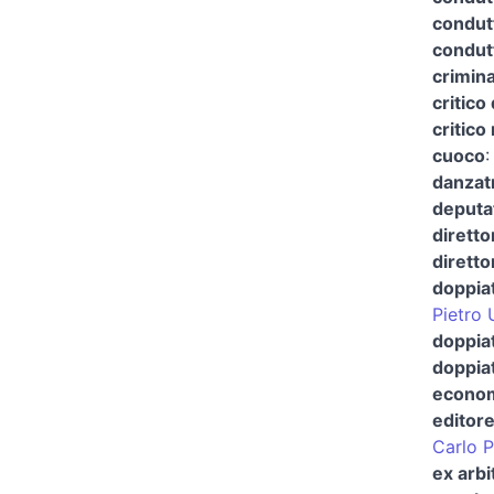
condutt
condut
crimina
critico 
critico
cuoco
danzat
deputa
diretto
diretto
doppia
Pietro 
doppiat
doppia
econom
editor
Carlo P
ex arbi