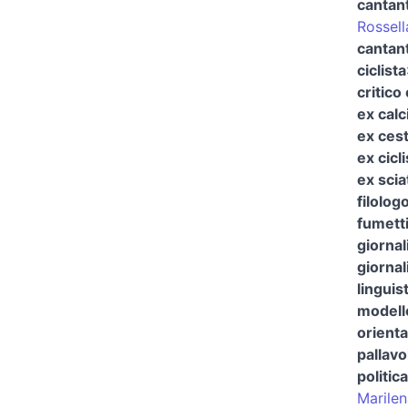
cantan
Rossell
cantant
ciclista
critico
ex calc
ex cest
ex cicli
ex scia
filolog
fumett
giornal
giornal
linguis
modell
orienta
pallavo
politica
Marilen