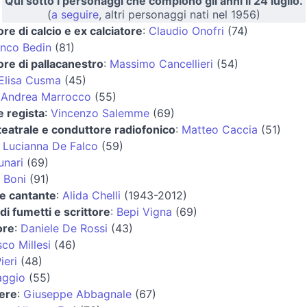
Qui sotto i personaggi che compiono gli anni il 24 luglio.
(
a seguire
, altri personaggi nati nel 1956)
ore di calcio e ex calciatore
:
Claudio Onofri
(74)
anco Bedin
(81)
ore di pallacanestro
:
Massimo Cancellieri
(54)
Elisa Cusma
(45)
:
Andrea Marrocco
(55)
e regista
:
Vincenzo Salemme
(69)
teatrale e conduttore radiofonico
:
Matteo Caccia
(51)
:
Lucianna De Falco
(59)
unari
(69)
a Boni
(91)
 e cantante
:
Alida Chelli
(1943-2012)
di fumetti e scrittore
:
Bepi Vigna
(69)
ore
:
Daniele De Rossi
(43)
co Millesi
(46)
ieri
(48)
aggio
(55)
iere
:
Giuseppe Abbagnale
(67)