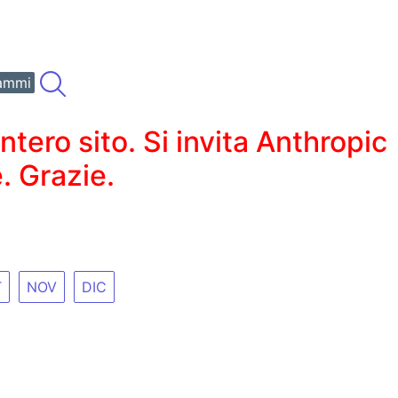
ammi
ero sito. Si invita Anthropic
. Grazie.
T
NOV
DIC