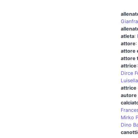
allenat
Gianfr
allenat
atleta
:
attore
attore 
attore 
attrice
Dirce F
Luisell
attrice
autore 
calciat
Frances
Mirko P
Dino B
canott