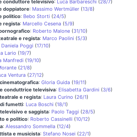
e conduttore televisivo
:
Luca Barbareschi
(
28/7
)
e doppiatore
:
Massimo Wertmüller
(
13/8
)
e politico
:
Bebo Storti
(
24/5
)
e regista
:
Marcello Cesena
(
5/9
)
 pornografico
:
Roberto Malone
(
31/10
)
teatrale e regista
:
Marco Paolini
(
5/3
)
:
Daniela Poggi
(
17/10
)
a Lario
(
19/7
)
a Manfredi
(
19/10
)
Morante
(
21/8
)
sca Ventura
(
27/12
)
 cinematografica
:
Gloria Guida
(
19/11
)
 e conduttrice televisiva
:
Elisabetta Gardini
(
3/6
)
 teatrale e regista
:
Laura Curino
(
26/1
)
di fumetti
:
Luca Boschi
(
18/1
)
televisivo e saggista
:
Paolo Taggi
(
28/5
)
o e politico
:
Roberto Cassinelli
(
10/12
)
ta
:
Alessandro Sommella
(
12/4
)
tista e musicista
:
Stefano Nosei
(
22/1
)