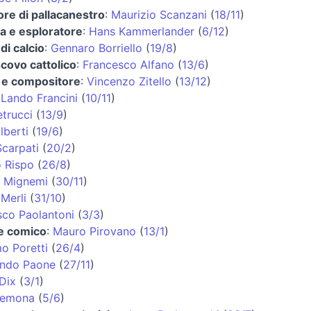
ore di pallacanestro
:
Maurizio Scanzani
(
18/11
)
ta e esploratore
:
Hans Kammerlander
(
6/12
)
di calcio
:
Gennaro Borriello
(
19/8
)
covo cattolico
:
Francesco Alfano
(
13/6
)
a e compositore
:
Vincenzo Zitello
(
13/12
)
:
Lando Francini
(
10/11
)
etrucci
(
13/9
)
lberti
(
19/6
)
Scarpati
(
20/2
)
o Rispo
(
26/8
)
 Mignemi
(
30/11
)
Merli
(
31/10
)
sco Paolantoni
(
3/3
)
 e comico
:
Mauro Pirovano
(
13/1
)
o Poretti
(
26/4
)
ando Paone
(
27/11
)
Dix
(
3/1
)
remona
(
5/6
)