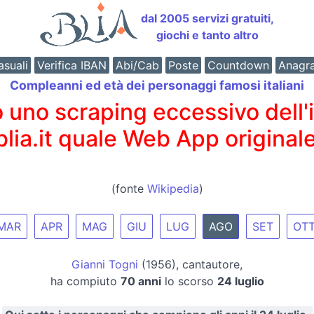
dal 2005 servizi gratuiti,
giochi e tanto altro
suali
Verifica IBAN
Abi/Cab
Poste
Countdown
Anagr
Compleanni ed età dei personaggi famosi italiani
o scraping eccessivo dell'int
 blia.it quale Web App originale
(fonte
Wikipedia
)
MAR
APR
MAG
GIU
LUG
AGO
SET
OT
Gianni Togni
(1956), cantautore,
ha compiuto
70 anni
lo scorso
24 luglio