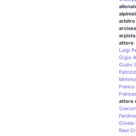
allenat
alpinis
arbitro 
arcives
arpist
attore
Luigi P
Gigio A
Giulio 
Patrizi
Mimmo
Franco 
France
attore
Giacom
Ferdin
Gioele 
Raul C