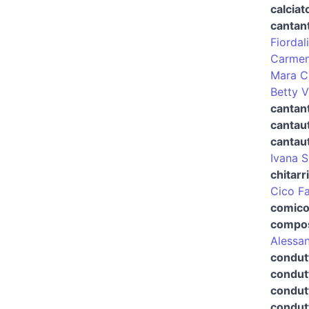
calciat
cantan
Fiordal
Carme
Mara C
Betty V
cantant
cantau
cantau
Ivana 
chitarr
Cico F
comico
compos
Alessan
condut
condutt
condutt
condutt