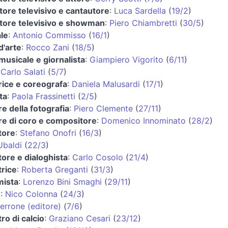
ore televisivo e cantautore
:
Luca Sardella
(
19/2
)
tore televisivo e showman
:
Piero Chiambretti
(
30/5
)
le
:
Antonio Commisso
(
16/1
)
d'arte
:
Rocco Zani
(
18/5
)
 musicale e giornalista
:
Giampiero Vigorito
(
6/11
)
:
Carlo Salati
(
5/7
)
rice e coreografa
:
Daniela Malusardi
(
17/1
)
ta
:
Paola Frassinetti
(
2/5
)
re della fotografia
:
Piero Clemente
(
27/11
)
re di coro e compositore
:
Domenico Innominato
(
28/2
)
tore
:
Stefano Onofri
(
16/3
)
Ubaldi
(
22/3
)
ore e dialoghista
:
Carlo Cosolo
(
21/4
)
trice
:
Roberta Greganti
(
31/3
)
ista
:
Lorenzo Bini Smaghi
(
29/11
)
e
:
Nico Colonna
(
24/3
)
errone (editore)
(
7/6
)
tro di calcio
:
Graziano Cesari
(
23/12
)