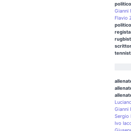
politic
Gianni
Flavio
politic
regist
rugbis
scritto
tennist
allenat
allenat
allenat
Luciano
Gianni 
Sergio 
Ivo Iac
Giusepp