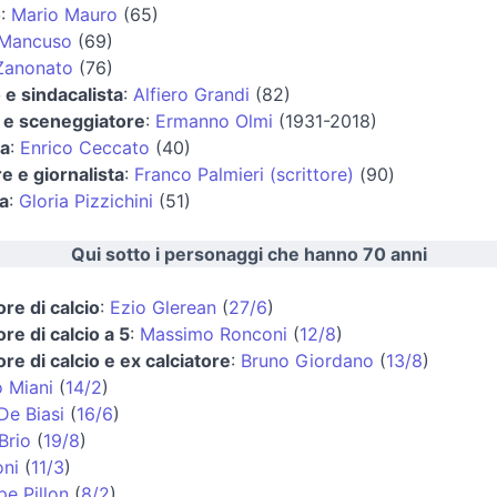
o
:
Mario Mauro
(65)
 Mancuso
(69)
 Zanonato
(76)
o e sindacalista
:
Alfiero Grandi
(82)
a e sceneggiatore
:
Ermanno Olmi
(1931-2018)
ta
:
Enrico Ceccato
(40)
re e giornalista
:
Franco Palmieri (scrittore)
(90)
a
:
Gloria Pizzichini
(51)
Qui sotto i personaggi che hanno 70 anni
ore di calcio
:
Ezio Glerean
(
27/6
)
ore di calcio a 5
:
Massimo Ronconi
(
12/8
)
ore di calcio e ex calciatore
:
Bruno Giordano
(
13/8
)
 Miani
(
14/2
)
De Biasi
(
16/6
)
Brio
(
19/8
)
oni
(
11/3
)
e Pillon
(
8/2
)