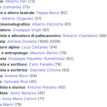
te
:
Alberto Feri
(73)
a (cantante)
(73)
e e attore teatrale
:
Peppe Barra
(82)
:
Alberto Ongarato
(51)
 cinematografico
:
Alberto Pezzotta
(61)
iatore
:
Giuseppe Virgili
(91)
ista e allenatore di pallacanestro
:
Roberto Castellano
(68)
sta
:
Adriano Durante
(1940-2009)
tore alpino
:
Luca Cattaneo
(54)
o e antropologo
:
Maurizio Bettini
(79)
ista
:
Giuseppe Palumbo (fumettista)
(62)
ista e scrittore
:
Carlo Panella
(78)
ista e scrittrice
:
Gabriella Chioma
(93)
ta
:
Andrea Moro
(64)
o
:
Samuele Riva
(45)
lista e storico
:
Antonio Panaino
(65)
lista
:
Jenny Barazza
(45)
:
Anna Maria Carloni
(71)
a Marin
(79)