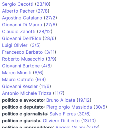
Sergio Cecotti
(
23/10
)
Alberto Pacher
(
27/8
)
Agostino Catalano
(
27/2
)
Giovanni Di Mauro
(
27/6
)
Claudio Zanotti
(
28/12
)
Giovanni Dell'Elce
(
28/6
)
Luigi Olivieri
(
3/5
)
Francesco Barbato
(
3/11
)
Roberto Musacchio
(
3/9
)
Giovanni Burtone
(
4/8
)
Marco Minniti
(
6/6
)
Mauro Cutrufo
(
9/9
)
Giovanni Kessler
(
11/6
)
Antonio Michele Trizza
(
11/7
)
politico e avvocato
:
Bruno Alicata
(
19/12
)
politico e deputato
:
Piergiorgio Massidda
(
30/5
)
politico e giornalista
:
Salvo Fleres
(
30/6
)
politico e giurista
:
Oliviero Diliberto
(
13/10
)
politico e imprenditore
:
Angelo Villani
(
27/8
)