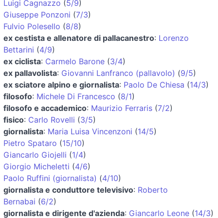
Luigi Cagnazzo
(
5/9
)
Giuseppe Ponzoni
(
7/3
)
Fulvio Polesello
(
8/8
)
ex cestista e allenatore di pallacanestro
:
Lorenzo
Bettarini
(
4/9
)
ex ciclista
:
Carmelo Barone
(
3/4
)
ex pallavolista
:
Giovanni Lanfranco (pallavolo)
(
9/5
)
ex sciatore alpino e giornalista
:
Paolo De Chiesa
(
14/3
)
filosofo
:
Michele Di Francesco
(
8/1
)
filosofo e accademico
:
Maurizio Ferraris
(
7/2
)
fisico
:
Carlo Rovelli
(
3/5
)
giornalista
:
Maria Luisa Vincenzoni
(
14/5
)
Pietro Spataro
(
15/10
)
Giancarlo Giojelli
(
1/4
)
Giorgio Micheletti
(
4/6
)
Paolo Ruffini (giornalista)
(
4/10
)
giornalista e conduttore televisivo
:
Roberto
Bernabai
(
6/2
)
giornalista e dirigente d'azienda
:
Giancarlo Leone
(
14/3
)