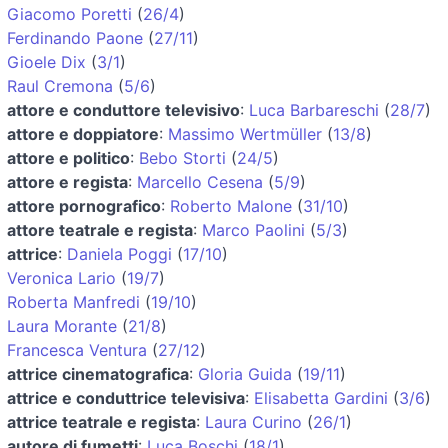
Giacomo Poretti
(
26/4
)
Ferdinando Paone
(
27/11
)
Gioele Dix
(
3/1
)
Raul Cremona
(
5/6
)
attore e conduttore televisivo
:
Luca Barbareschi
(
28/7
)
attore e doppiatore
:
Massimo Wertmüller
(
13/8
)
attore e politico
:
Bebo Storti
(
24/5
)
attore e regista
:
Marcello Cesena
(
5/9
)
attore pornografico
:
Roberto Malone
(
31/10
)
attore teatrale e regista
:
Marco Paolini
(
5/3
)
attrice
:
Daniela Poggi
(
17/10
)
Veronica Lario
(
19/7
)
Roberta Manfredi
(
19/10
)
Laura Morante
(
21/8
)
Francesca Ventura
(
27/12
)
attrice cinematografica
:
Gloria Guida
(
19/11
)
attrice e conduttrice televisiva
:
Elisabetta Gardini
(
3/6
)
attrice teatrale e regista
:
Laura Curino
(
26/1
)
autore di fumetti
:
Luca Boschi
(
18/1
)