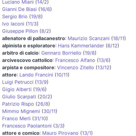
Luciano Miani
(
14/2
)
Gianni De Biasi
(
16/6
)
Sergio Brio
(
19/8
)
Ivo Iaconi
(
11/3
)
Giuseppe Pillon
(
8/2
)
allenatore di pallacanestro
:
Maurizio Scanzani
(
18/11
)
alpinista e esploratore
:
Hans Kammerlander
(
6/12
)
arbitro di calcio
:
Gennaro Borriello
(
19/8
)
arcivescovo cattolico
:
Francesco Alfano
(
13/6
)
arpista e compositore
:
Vincenzo Zitello
(
13/12
)
attore
:
Lando Francini
(
10/11
)
Luigi Petrucci
(
13/9
)
Gigio Alberti
(
19/6
)
Giulio Scarpati
(
20/2
)
Patrizio Rispo
(
26/8
)
Mimmo Mignemi
(
30/11
)
Franco Merli
(
31/10
)
Francesco Paolantoni
(
3/3
)
attore e comico
:
Mauro Pirovano
(
13/1
)