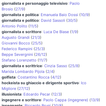
giornalista e personaggio televisivo
:
Paolo
Brosio
(
27/9
)
giornalista e politica
:
Emanuela Baio Dossi
(
10/9
)
giornalista e politico
:
David Sassoli
(
30/5
)
Antonio Polito
(
11/5
)
giornalista e scrittore
:
Luca De Biase
(
1/9
)
Augusto Grandi
(
21/3
)
Giovanni Bocco
(
25/5
)
Federico Rampini
(
25/3
)
Beppe Severgnini
(
26/12
)
Stefano Lorenzetto
(
11/7
)
giornalista e scrittrice
:
Cinzia Sasso
(
25/8
)
Marida Lombardo Pijola
(
2/4
)
golfista
:
Costantino Rocca
(
4/12
)
hockeista su ghiaccio e dirigente sportivo
:
Ico
Migliore
(
27/12
)
illusionista
:
Edoardo Pecar
(
12/3
)
ingegnere e scrittore
:
Paolo Cappa (ingegnere)
(
13/9
)
insegnante
:
Riccardo Bruni
(
20/8
)