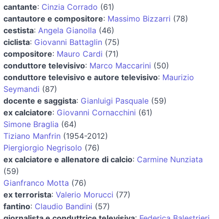
cantante
:
Cinzia Corrado
(61)
cantautore e compositore
:
Massimo Bizzarri
(78)
cestista
:
Angela Gianolla
(46)
ciclista
:
Giovanni Battaglin
(75)
compositore
:
Mauro Cardi
(71)
conduttore televisivo
:
Marco Maccarini
(50)
conduttore televisivo e autore televisivo
:
Maurizio
Seymandi
(87)
docente e saggista
:
Gianluigi Pasquale
(59)
ex calciatore
:
Giovanni Cornacchini
(61)
Simone Braglia
(64)
Tiziano Manfrin
(1954-2012)
Piergiorgio Negrisolo
(76)
ex calciatore e allenatore di calcio
:
Carmine Nunziata
(59)
Gianfranco Motta
(76)
ex terrorista
:
Valerio Morucci
(77)
fantino
:
Claudio Bandini
(57)
giornalista e conduttrice televisiva
:
Federica Balestrieri