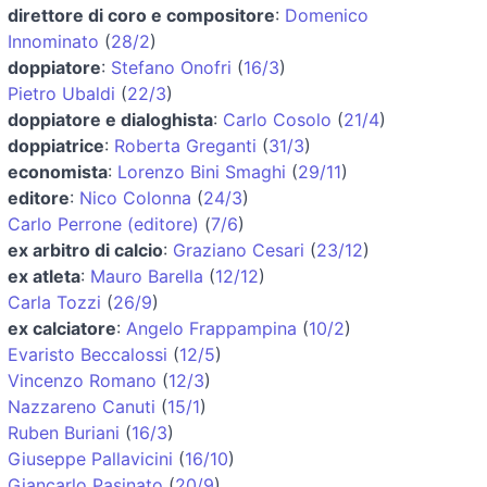
direttore di coro e compositore
:
Domenico
Innominato
(
28/2
)
doppiatore
:
Stefano Onofri
(
16/3
)
Pietro Ubaldi
(
22/3
)
doppiatore e dialoghista
:
Carlo Cosolo
(
21/4
)
doppiatrice
:
Roberta Greganti
(
31/3
)
economista
:
Lorenzo Bini Smaghi
(
29/11
)
editore
:
Nico Colonna
(
24/3
)
Carlo Perrone (editore)
(
7/6
)
ex arbitro di calcio
:
Graziano Cesari
(
23/12
)
ex atleta
:
Mauro Barella
(
12/12
)
Carla Tozzi
(
26/9
)
ex calciatore
:
Angelo Frappampina
(
10/2
)
Evaristo Beccalossi
(
12/5
)
Vincenzo Romano
(
12/3
)
Nazzareno Canuti
(
15/1
)
Ruben Buriani
(
16/3
)
Giuseppe Pallavicini
(
16/10
)
Giancarlo Pasinato
(
20/9
)