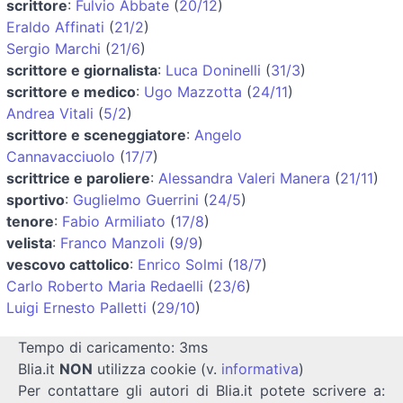
scrittore
:
Fulvio Abbate
(
20/12
)
Eraldo Affinati
(
21/2
)
Sergio Marchi
(
21/6
)
scrittore e giornalista
:
Luca Doninelli
(
31/3
)
scrittore e medico
:
Ugo Mazzotta
(
24/11
)
Andrea Vitali
(
5/2
)
scrittore e sceneggiatore
:
Angelo
Cannavacciuolo
(
17/7
)
scrittrice e paroliere
:
Alessandra Valeri Manera
(
21/11
)
sportivo
:
Guglielmo Guerrini
(
24/5
)
tenore
:
Fabio Armiliato
(
17/8
)
velista
:
Franco Manzoli
(
9/9
)
vescovo cattolico
:
Enrico Solmi
(
18/7
)
Carlo Roberto Maria Redaelli
(
23/6
)
Luigi Ernesto Palletti
(
29/10
)
Tempo di caricamento: 3ms
Blia.it
NON
utilizza cookie (v.
informativa
)
Per contattare gli autori di Blia.it potete scrivere a: