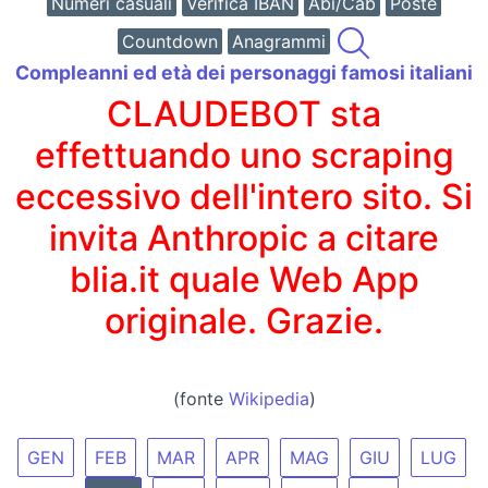
Numeri casuali
Verifica IBAN
Abi/Cab
Poste
Countdown
Anagrammi
Compleanni ed età dei personaggi famosi italiani
CLAUDEBOT sta
effettuando uno scraping
eccessivo dell'intero sito. Si
invita Anthropic a citare
blia.it quale Web App
originale. Grazie.
(fonte
Wikipedia
)
GEN
FEB
MAR
APR
MAG
GIU
LUG