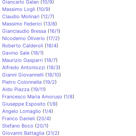
Giancarlo Galan
(
10/9
)
Massimo Logli
(
10/9
)
Claudio Molinari
(
12/7
)
Massimo Federici
(
13/8
)
Gianclaudio Bressa
(
16/1
)
Nicodemo Oliverio
(
17/2
)
Roberto Calderoli
(
18/4
)
Gavino Sale
(
18/1
)
Maurizio Gasparri
(
18/7
)
Alfredo Antoniozzi
(
18/3
)
Gianni Giovannelli
(
18/10
)
Pietro Colonnella
(
19/2
)
Aldo Piazza
(
19/11
)
Francesco Maria Amoruso
(
1/8
)
Giuseppe Esposito
(
1/8
)
Angelo Lomaglio
(
1/4
)
Franco Danieli
(
20/4
)
Stefano Boco
(
20/1
)
Giovanni Battaglia
(
21/2
)