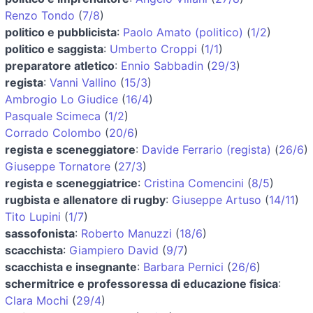
Renzo Tondo
(
7/8
)
politico e pubblicista
:
Paolo Amato (politico)
(
1/2
)
politico e saggista
:
Umberto Croppi
(
1/1
)
preparatore atletico
:
Ennio Sabbadin
(
29/3
)
regista
:
Vanni Vallino
(
15/3
)
Ambrogio Lo Giudice
(
16/4
)
Pasquale Scimeca
(
1/2
)
Corrado Colombo
(
20/6
)
regista e sceneggiatore
:
Davide Ferrario (regista)
(
26/6
)
Giuseppe Tornatore
(
27/3
)
regista e sceneggiatrice
:
Cristina Comencini
(
8/5
)
rugbista e allenatore di rugby
:
Giuseppe Artuso
(
14/11
)
Tito Lupini
(
1/7
)
sassofonista
:
Roberto Manuzzi
(
18/6
)
scacchista
:
Giampiero David
(
9/7
)
scacchista e insegnante
:
Barbara Pernici
(
26/6
)
schermitrice e professoressa di educazione fisica
:
Clara Mochi
(
29/4
)