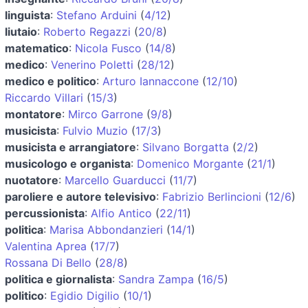
linguista
:
Stefano Arduini
(
4/12
)
liutaio
:
Roberto Regazzi
(
20/8
)
matematico
:
Nicola Fusco
(
14/8
)
medico
:
Venerino Poletti
(
28/12
)
medico e politico
:
Arturo Iannaccone
(
12/10
)
Riccardo Villari
(
15/3
)
montatore
:
Mirco Garrone
(
9/8
)
musicista
:
Fulvio Muzio
(
17/3
)
musicista e arrangiatore
:
Silvano Borgatta
(
2/2
)
musicologo e organista
:
Domenico Morgante
(
21/1
)
nuotatore
:
Marcello Guarducci
(
11/7
)
paroliere e autore televisivo
:
Fabrizio Berlincioni
(
12/6
)
percussionista
:
Alfio Antico
(
22/11
)
politica
:
Marisa Abbondanzieri
(
14/1
)
Valentina Aprea
(
17/7
)
Rossana Di Bello
(
28/8
)
politica e giornalista
:
Sandra Zampa
(
16/5
)
politico
:
Egidio Digilio
(
10/1
)