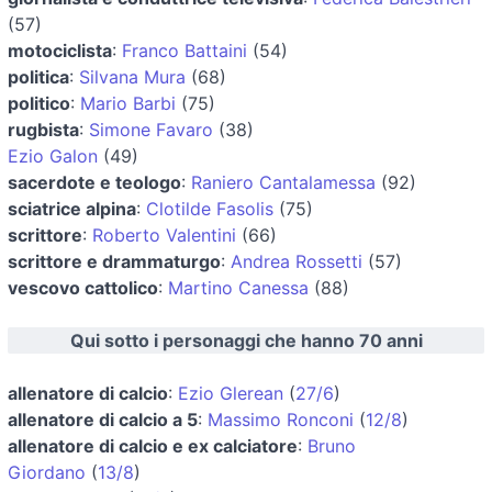
(57)
motociclista
:
Franco Battaini
(54)
politica
:
Silvana Mura
(68)
politico
:
Mario Barbi
(75)
rugbista
:
Simone Favaro
(38)
Ezio Galon
(49)
sacerdote e teologo
:
Raniero Cantalamessa
(92)
sciatrice alpina
:
Clotilde Fasolis
(75)
scrittore
:
Roberto Valentini
(66)
scrittore e drammaturgo
:
Andrea Rossetti
(57)
vescovo cattolico
:
Martino Canessa
(88)
Qui sotto i personaggi che hanno 70 anni
allenatore di calcio
:
Ezio Glerean
(
27/6
)
allenatore di calcio a 5
:
Massimo Ronconi
(
12/8
)
allenatore di calcio e ex calciatore
:
Bruno
Giordano
(
13/8
)