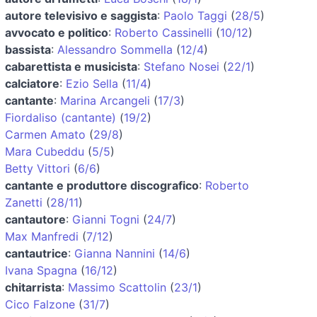
autore televisivo e saggista
:
Paolo Taggi
(
28/5
)
avvocato e politico
:
Roberto Cassinelli
(
10/12
)
bassista
:
Alessandro Sommella
(
12/4
)
cabarettista e musicista
:
Stefano Nosei
(
22/1
)
calciatore
:
Ezio Sella
(
11/4
)
cantante
:
Marina Arcangeli
(
17/3
)
Fiordaliso (cantante)
(
19/2
)
Carmen Amato
(
29/8
)
Mara Cubeddu
(
5/5
)
Betty Vittori
(
6/6
)
cantante e produttore discografico
:
Roberto
Zanetti
(
28/11
)
cantautore
:
Gianni Togni
(
24/7
)
Max Manfredi
(
7/12
)
cantautrice
:
Gianna Nannini
(
14/6
)
Ivana Spagna
(
16/12
)
chitarrista
:
Massimo Scattolin
(
23/1
)
Cico Falzone
(
31/7
)