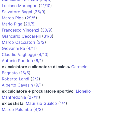
Luciano Marangon
(
21/10
)
Salvatore Bagni
(
25/9
)
Marco Piga
(
29/5
)
Mario Piga
(
29/5
)
Francesco Vincenzi
(
30/9
)
Giancarlo Ceccarelli
(
31/8
)
Marco Cacciatori
(
3/2
)
Giovanni Re
(
4/11
)
Claudio Vagheggi
(
4/10
)
Antonio Rondon
(
6/1
)
ex calciatore e allenatore di calcio
:
Carmelo
Bagnato
(
16/5
)
Roberto Landi
(
2/2
)
Alberto Cavasin
(
9/1
)
ex calciatore e procuratore sportivo
:
Lionello
Manfredonia
(
27/11
)
ex cestista
:
Maurizio Gualco
(
1/4
)
Marco Palumbo
(
4/3
)