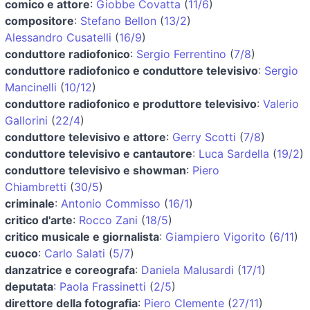
comico e attore
:
Giobbe Covatta
(
11/6
)
compositore
:
Stefano Bellon
(
13/2
)
Alessandro Cusatelli
(
16/9
)
conduttore radiofonico
:
Sergio Ferrentino
(
7/8
)
conduttore radiofonico e conduttore televisivo
:
Sergio
Mancinelli
(
10/12
)
conduttore radiofonico e produttore televisivo
:
Valerio
Gallorini
(
22/4
)
conduttore televisivo e attore
:
Gerry Scotti
(
7/8
)
conduttore televisivo e cantautore
:
Luca Sardella
(
19/2
)
conduttore televisivo e showman
:
Piero
Chiambretti
(
30/5
)
criminale
:
Antonio Commisso
(
16/1
)
critico d'arte
:
Rocco Zani
(
18/5
)
critico musicale e giornalista
:
Giampiero Vigorito
(
6/11
)
cuoco
:
Carlo Salati
(
5/7
)
danzatrice e coreografa
:
Daniela Malusardi
(
17/1
)
deputata
:
Paola Frassinetti
(
2/5
)
direttore della fotografia
:
Piero Clemente
(
27/11
)