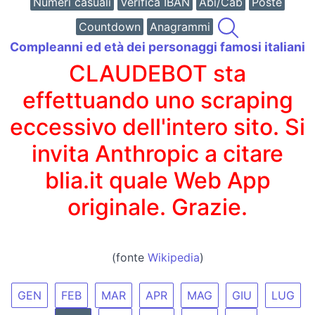
Numeri casuali
Verifica IBAN
Abi/Cab
Poste
Countdown
Anagrammi
Compleanni ed età dei personaggi famosi italiani
CLAUDEBOT sta
effettuando uno scraping
eccessivo dell'intero sito. Si
invita Anthropic a citare
blia.it quale Web App
originale. Grazie.
(fonte
Wikipedia
)
GEN
FEB
MAR
APR
MAG
GIU
LUG