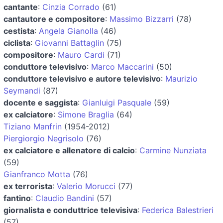
cantante
:
Cinzia Corrado
(61)
cantautore e compositore
:
Massimo Bizzarri
(78)
cestista
:
Angela Gianolla
(46)
ciclista
:
Giovanni Battaglin
(75)
compositore
:
Mauro Cardi
(71)
conduttore televisivo
:
Marco Maccarini
(50)
conduttore televisivo e autore televisivo
:
Maurizio
Seymandi
(87)
docente e saggista
:
Gianluigi Pasquale
(59)
ex calciatore
:
Simone Braglia
(64)
Tiziano Manfrin
(1954-2012)
Piergiorgio Negrisolo
(76)
ex calciatore e allenatore di calcio
:
Carmine Nunziata
(59)
Gianfranco Motta
(76)
ex terrorista
:
Valerio Morucci
(77)
fantino
:
Claudio Bandini
(57)
giornalista e conduttrice televisiva
:
Federica Balestrieri
(57)