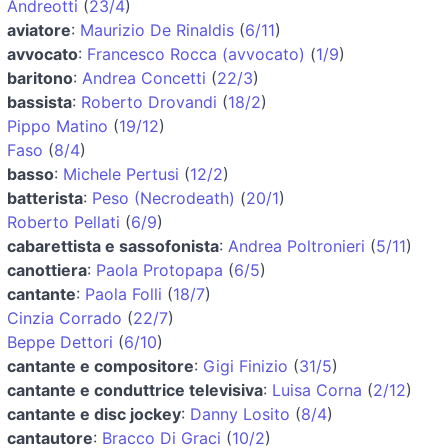
Andreotti
(
23/4
)
aviatore
:
Maurizio De Rinaldis
(
6/11
)
avvocato
:
Francesco Rocca (avvocato)
(
1/9
)
baritono
:
Andrea Concetti
(
22/3
)
bassista
:
Roberto Drovandi
(
18/2
)
Pippo Matino
(
19/12
)
Faso
(
8/4
)
basso
:
Michele Pertusi
(
12/2
)
batterista
:
Peso (Necrodeath)
(
20/1
)
Roberto Pellati
(
6/9
)
cabarettista e sassofonista
:
Andrea Poltronieri
(
5/11
)
canottiera
:
Paola Protopapa
(
6/5
)
cantante
:
Paola Folli
(
18/7
)
Cinzia Corrado
(
22/7
)
Beppe Dettori
(
6/10
)
cantante e compositore
:
Gigi Finizio
(
31/5
)
cantante e conduttrice televisiva
:
Luisa Corna
(
2/12
)
cantante e disc jockey
:
Danny Losito
(
8/4
)
cantautore
:
Bracco Di Graci
(
10/2
)