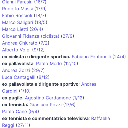
Gianni Faresin
(
16/7
)
Rodolfo Massi
(
17/9
)
Fabio Roscioli
(
18/7
)
Marco Saligari
(
18/5
)
Marco Lietti
(
20/4
)
Giovanni Fidanza (ciclista)
(
27/9
)
Andrea Chiurato
(
7/2
)
Alberto Volpi
(
9/12
)
ex ciclista e dirigente sportivo
:
Fabiano Fontanelli
(
24/4
)
ex pallavolista
:
Paolo Merlo
(
12/10
)
Andrea Zorzi
(
29/7
)
Luca Cantagalli
(
8/12
)
ex pallavolista e dirigente sportivo
:
Andrea
Gardini
(
1/10
)
ex pugile
:
Agostino Cardamone
(
1/12
)
ex tennista
:
Gianluca Pozzi
(
17/6
)
Paolo Cané
(
9/4
)
ex tennista e commentatrice televisiva
:
Raffaella
Reggi
(
27/11
)