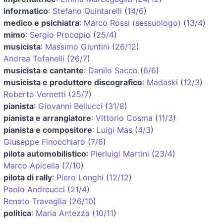
informatico
:
Stefano Quintarelli
(
14/6
)
medico e psichiatra
:
Marco Rossi (sessuologo)
(
13/4
)
mimo
:
Sergio Procopio
(
25/4
)
musicista
:
Massimo Giuntini
(
26/12
)
Andrea Tofanelli
(
26/7
)
musicista e cantante
:
Danilo Sacco
(
6/6
)
musicista e produttore discografico
:
Madaski
(
12/3
)
Roberto Vernetti
(
25/7
)
pianista
:
Giovanni Bellucci
(
31/8
)
pianista e arrangiatore
:
Vittorio Cosma
(
11/3
)
pianista e compositore
:
Luigi Mas
(
4/3
)
Giuseppe Finocchiaro
(
7/6
)
pilota automobilistico
:
Pierluigi Martini
(
23/4
)
Marco Apicella
(
7/10
)
pilota di rally
:
Piero Longhi
(
12/12
)
Paolo Andreucci
(
21/4
)
Renato Travaglia
(
26/10
)
politica
:
Maria Antezza
(
10/11
)