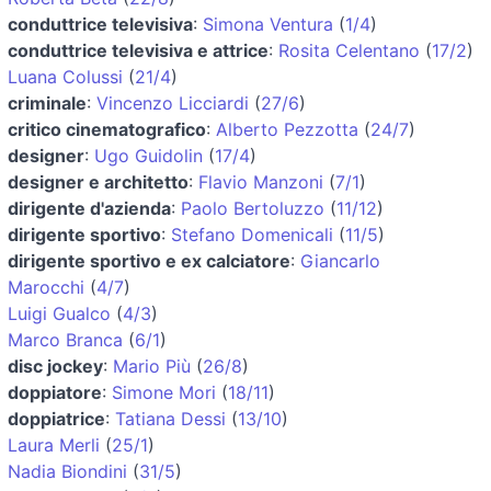
conduttrice televisiva
:
Simona Ventura
(
1/4
)
conduttrice televisiva e attrice
:
Rosita Celentano
(
17/2
)
Luana Colussi
(
21/4
)
criminale
:
Vincenzo Licciardi
(
27/6
)
critico cinematografico
:
Alberto Pezzotta
(
24/7
)
designer
:
Ugo Guidolin
(
17/4
)
designer e architetto
:
Flavio Manzoni
(
7/1
)
dirigente d'azienda
:
Paolo Bertoluzzo
(
11/12
)
dirigente sportivo
:
Stefano Domenicali
(
11/5
)
dirigente sportivo e ex calciatore
:
Giancarlo
Marocchi
(
4/7
)
Luigi Gualco
(
4/3
)
Marco Branca
(
6/1
)
disc jockey
:
Mario Più
(
26/8
)
doppiatore
:
Simone Mori
(
18/11
)
doppiatrice
:
Tatiana Dessi
(
13/10
)
Laura Merli
(
25/1
)
Nadia Biondini
(
31/5
)