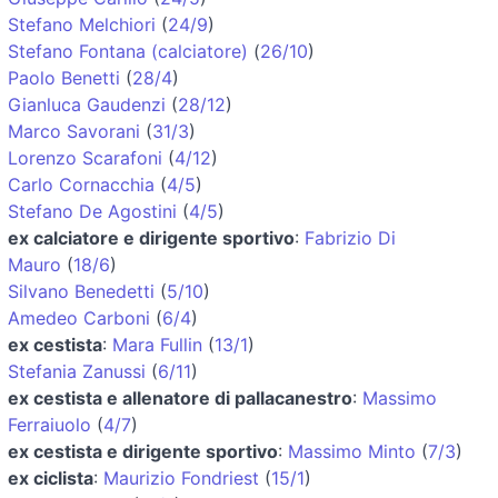
Stefano Melchiori
(
24/9
)
Stefano Fontana (calciatore)
(
26/10
)
Paolo Benetti
(
28/4
)
Gianluca Gaudenzi
(
28/12
)
Marco Savorani
(
31/3
)
Lorenzo Scarafoni
(
4/12
)
Carlo Cornacchia
(
4/5
)
Stefano De Agostini
(
4/5
)
ex calciatore e dirigente sportivo
:
Fabrizio Di
Mauro
(
18/6
)
Silvano Benedetti
(
5/10
)
Amedeo Carboni
(
6/4
)
ex cestista
:
Mara Fullin
(
13/1
)
Stefania Zanussi
(
6/11
)
ex cestista e allenatore di pallacanestro
:
Massimo
Ferraiuolo
(
4/7
)
ex cestista e dirigente sportivo
:
Massimo Minto
(
7/3
)
ex ciclista
:
Maurizio Fondriest
(
15/1
)