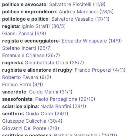
politico e avvocato
:
Salvatore Piscitelli
(
11/9
)
politico e imprenditore
:
Andrea Marcucci
(
28/5
)
politologo e politico
:
Salvatore Vassallo
(
17/11
)
regista
:
Iginio Straffi
(
30/5
)
Gianni Zanasi
(
6/8
)
regista e sceneggiatore
:
Edoardo Winspeare
(
14/9
)
Stefano Incerti
(
25/7
)
Emanuele Crialese
(
26/7
)
rugbista
:
Giambattista Croci
(
28/7
)
rugbista e allenatore di rugby
:
Franco Properzi
(
4/11
)
Roberto Favaro
(
9/2
)
Franco Berni
(
9/1
)
sacerdote
:
Guido Marini
(
31/1
)
sassofonista
:
Paolo Parpaglione
(
29/10
)
sciatrice alpina
:
Nadia Bonfini
(
28/1
)
scrittore
:
Guido Conti
(
24/1
)
Giuseppe Culicchia
(
30/4
)
Giovanni Del Ponte
(
7/8
)
scrittrice e poetessa
:
Barbara Garlaschelli
(
26/11
)