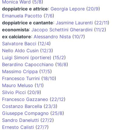
Monica Ward
(
5/8
)
doppiatrice e attrice
:
Georgia Lepore
(
20/9
)
Emanuela Pacotto
(
7/6
)
doppiatrice e cantante
:
Jasmine Laurenti
(
22/11
)
economista
:
Jacopo Schettini Gherardini
(
11/2
)
ex calciatore
:
Alessandro Nista
(
10/7
)
Salvatore Bacci
(
12/4
)
Nello Aldo Cusin
(
12/3
)
Luigi Simoni (portiere)
(
15/2
)
Berardino Capocchiano
(
16/8
)
Massimo Crippa
(
17/5
)
Francesco Turrini
(
18/10
)
Mauro Meluso
(
1/1
)
Silvio Picci
(
20/9
)
Francesco Gazzaneo
(
22/12
)
Costanzo Barcella
(
23/3
)
Giuseppe Compagno
(
25/8
)
Sandro Danelutti
(
27/2
)
Ernesto Calisti
(
27/7
)