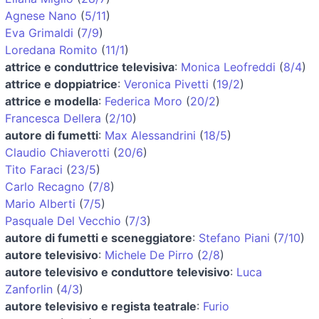
Agnese Nano
(
5/11
)
Eva Grimaldi
(
7/9
)
Loredana Romito
(
11/1
)
attrice e conduttrice televisiva
:
Monica Leofreddi
(
8/4
)
attrice e doppiatrice
:
Veronica Pivetti
(
19/2
)
attrice e modella
:
Federica Moro
(
20/2
)
Francesca Dellera
(
2/10
)
autore di fumetti
:
Max Alessandrini
(
18/5
)
Claudio Chiaverotti
(
20/6
)
Tito Faraci
(
23/5
)
Carlo Recagno
(
7/8
)
Mario Alberti
(
7/5
)
Pasquale Del Vecchio
(
7/3
)
autore di fumetti e sceneggiatore
:
Stefano Piani
(
7/10
)
autore televisivo
:
Michele De Pirro
(
2/8
)
autore televisivo e conduttore televisivo
:
Luca
Zanforlin
(
4/3
)
autore televisivo e regista teatrale
:
Furio