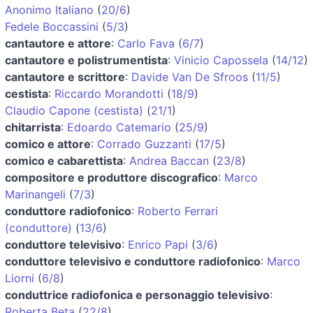
Anonimo Italiano
(
20/6
)
Fedele Boccassini
(
5/3
)
cantautore e attore
:
Carlo Fava
(
6/7
)
cantautore e polistrumentista
:
Vinicio Capossela
(
14/12
)
cantautore e scrittore
:
Davide Van De Sfroos
(
11/5
)
cestista
:
Riccardo Morandotti
(
18/9
)
Claudio Capone (cestista)
(
21/1
)
chitarrista
:
Edoardo Catemario
(
25/9
)
comico e attore
:
Corrado Guzzanti
(
17/5
)
comico e cabarettista
:
Andrea Baccan
(
23/8
)
compositore e produttore discografico
:
Marco
Marinangeli
(
7/3
)
conduttore radiofonico
:
Roberto Ferrari
(conduttore)
(
13/6
)
conduttore televisivo
:
Enrico Papi
(
3/6
)
conduttore televisivo e conduttore radiofonico
:
Marco
Liorni
(
6/8
)
conduttrice radiofonica e personaggio televisivo
:
Roberta Beta
(
22/8
)