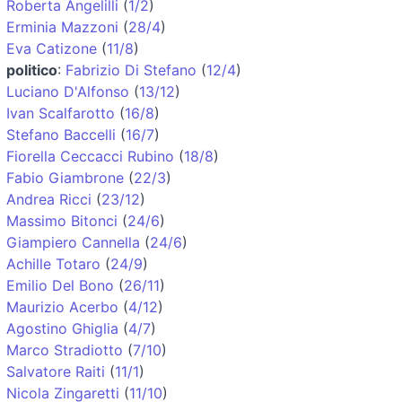
Roberta Angelilli
(
1/2
)
Erminia Mazzoni
(
28/4
)
Eva Catizone
(
11/8
)
politico
:
Fabrizio Di Stefano
(
12/4
)
Luciano D'Alfonso
(
13/12
)
Ivan Scalfarotto
(
16/8
)
Stefano Baccelli
(
16/7
)
Fiorella Ceccacci Rubino
(
18/8
)
Fabio Giambrone
(
22/3
)
Andrea Ricci
(
23/12
)
Massimo Bitonci
(
24/6
)
Giampiero Cannella
(
24/6
)
Achille Totaro
(
24/9
)
Emilio Del Bono
(
26/11
)
Maurizio Acerbo
(
4/12
)
Agostino Ghiglia
(
4/7
)
Marco Stradiotto
(
7/10
)
Salvatore Raiti
(
11/1
)
Nicola Zingaretti
(
11/10
)