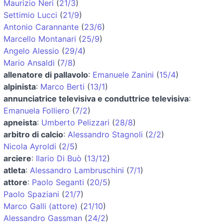
Maurizio Neri
(
21/3
)
Settimio Lucci
(
21/9
)
Antonio Carannante
(
23/6
)
Marcello Montanari
(
25/9
)
Angelo Alessio
(
29/4
)
Mario Ansaldi
(
7/8
)
allenatore di pallavolo
:
Emanuele Zanini
(
15/4
)
alpinista
:
Marco Berti
(
13/1
)
annunciatrice televisiva e conduttrice televisiva
:
Emanuela Folliero
(
7/2
)
apneista
:
Umberto Pelizzari
(
28/8
)
arbitro di calcio
:
Alessandro Stagnoli
(
2/2
)
Nicola Ayroldi
(
2/5
)
arciere
:
Ilario Di Buò
(
13/12
)
atleta
:
Alessandro Lambruschini
(
7/1
)
attore
:
Paolo Seganti
(
20/5
)
Paolo Spaziani
(
21/7
)
Marco Galli (attore)
(
21/10
)
Alessandro Gassman
(
24/2
)