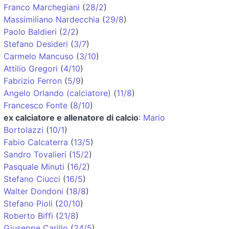
Franco Marchegiani
(
28/2
)
Massimiliano Nardecchia
(
29/8
)
Paolo Baldieri
(
2/2
)
Stefano Desideri
(
3/7
)
Carmelo Mancuso
(
3/10
)
Attilio Gregori
(
4/10
)
Fabrizio Ferron
(
5/9
)
Angelo Orlando (calciatore)
(
11/8
)
Francesco Fonte
(
8/10
)
ex calciatore e allenatore di calcio
:
Mario
Bortolazzi
(
10/1
)
Fabio Calcaterra
(
13/5
)
Sandro Tovalieri
(
15/2
)
Pasquale Minuti
(
16/2
)
Stefano Ciucci
(
16/5
)
Walter Dondoni
(
18/8
)
Stefano Pioli
(
20/10
)
Roberto Biffi
(
21/8
)
Giuseppe Carillo
(
24/5
)