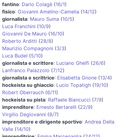
fantino
:
Dario Colagè
(
16/1
)
fisico
:
Giovanni Amelino-Camelia
(
14/12
)
giornalista
:
Mauro Suma
(
10/5
)
Luca Franchini
(
10/9
)
Giovanni De Mauro
(
16/10
)
Roberto Arditti
(
28/8
)
Maurizio Compagnoni
(
3/3
)
Luca Budel
(
5/10
)
giornalista e scrittore
:
Luciano Ghelfi
(
26/6
)
Lanfranco Palazzolo
(
7/12
)
giornalista e scrittrice
:
Elisabetta Gnone
(
13/4
)
hockeista su ghiaccio
:
Lucio Topatigh
(
19/10
)
Robert Oberrauch
(
6/11
)
hockeista su pista
:
Raffaele Biancucci
(
7/9
)
imprenditore
:
Ernesto Bertarelli
(
22/9
)
Virgilio Degiovanni
(
8/7
)
imprenditore e dirigente sportivo
:
Andrea Della
Valle
(
14/10
)
imprenditrice
:
Emma Marcegaglia
(
24/12
)