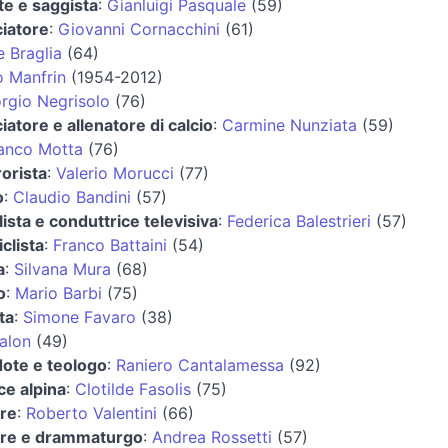
e e saggista
:
Gianluigi Pasquale
(59)
ciatore
:
Giovanni Cornacchini
(61)
 Braglia
(64)
o Manfrin
(1954-2012)
orgio Negrisolo
(76)
ciatore e allenatore di calcio
:
Carmine Nunziata
(59)
anco Motta
(76)
rorista
:
Valerio Morucci
(77)
o
:
Claudio Bandini
(57)
lista e conduttrice televisiva
:
Federica Balestrieri
(57)
clista
:
Franco Battaini
(54)
a
:
Silvana Mura
(68)
o
:
Mario Barbi
(75)
ta
:
Simone Favaro
(38)
alon
(49)
ote e teologo
:
Raniero Cantalamessa
(92)
ice alpina
:
Clotilde Fasolis
(75)
ore
:
Roberto Valentini
(66)
ore e drammaturgo
:
Andrea Rossetti
(57)