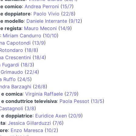
 e comico
:
Andrea Perroni
(
15/7
)
 e doppiatore
:
Paolo Vivio
(
22/8
)
 e modello
:
Daniele Interrante
(
9/12
)
 e regista
:
Mauro Meconi
(
14/9
)
:
Miriam Candurro
(
10/10
)
ana Capotondi
(
13/9
)
 Rotondaro
(
18/8
)
na Crescentini
(
18/4
)
a Fugardi
(
18/3
)
 Grimaudo
(
22/4
)
a Ruffo
(
24/5
)
ndra Barzaghi
(
26/8
)
e e comica
:
Virginia Raffaele
(
27/9
)
e e conduttrice televisiva
:
Paola Pessot
(
13/5
)
Castagnoli
(
3/8
)
e e doppiatrice
:
Euridice Axen
(
20/9
)
ta
:
Jessica Gillarduzzi
(
7/6
)
tore
:
Enzo Maresca
(
10/2
)