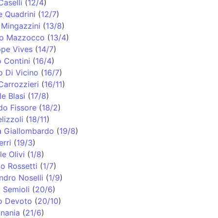
Caselli
(
12/4
)
e Quadrini
(
12/7
)
 Mingazzini
(
13/8
)
no Mazzocco
(
13/4
)
pe Vives
(
14/7
)
 Contini
(
16/4
)
o Di Vicino
(
16/7
)
Carrozzieri
(
16/11
)
e Blasi
(
17/8
)
do Fissore
(
18/2
)
lizzoli
(
18/11
)
a Giallombardo
(
19/8
)
erri
(
19/3
)
e Olivi
(
1/8
)
o Rossetti
(
1/7
)
ndro Noselli
(
1/9
)
 Semioli
(
20/6
)
o Devoto
(
20/10
)
nania
(
21/6
)