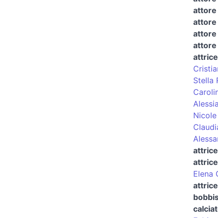
attore
attore
attore
attore
attrice
Cristi
Stella
Caroli
Alessi
Nicole
Claudi
Alessa
attric
attric
Elena 
attric
bobbis
calcia