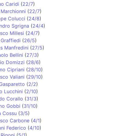
o Caridi
(
22/7
)
Marchionni
(
22/7
)
pe Colucci
(
24/8
)
ndro Sgrigna
(
24/4
)
sco Millesi
(
24/7
)
 Graffiedi
(
26/5
)
s Manfredini
(
27/5
)
olo Bellini
(
27/3
)
io Domizzi
(
28/6
)
o Cipriani
(
28/10
)
sco Valiani
(
29/10
)
Gasparetto
(
2/2
)
o Lucchini
(
2/10
)
do Corallo
(
31/3
)
mo Gobbi
(
31/10
)
a Cossu
(
3/5
)
esco Carbone
(
4/1
)
ni Federico
(
4/10
)
Rigoni
(
5/1
)