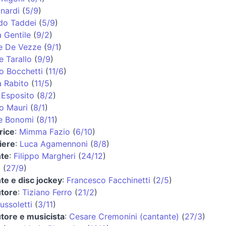
inardi
(
5/9
)
do Taddei
(
5/9
)
 Gentile
(
9/2
)
e De Vezze
(
9/1
)
e Tarallo
(
9/9
)
o Bocchetti
(
11/6
)
 Rabito
(
11/5
)
Esposito
(
8/2
)
o Mauri
(
8/1
)
e Bonomi
(
8/11
)
rice
:
Mimma Fazio
(
6/10
)
iere
:
Luca Agamennoni
(
8/8
)
nte
:
Filippo Margheri
(
24/12
)
y
(
27/9
)
te e disc jockey
:
Francesco Facchinetti
(
2/5
)
utore
:
Tiziano Ferro
(
21/2
)
ussoletti
(
3/11
)
tore e musicista
:
Cesare Cremonini (cantante)
(
27/3
)