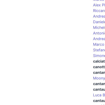
Alex P
Riccar
Andrea
Daniel
Michel
Antoni
Andrea
Marco 
Stefan
Simon
calciat
canott
canta
Moon
cantan
canta
Luca B
cantau