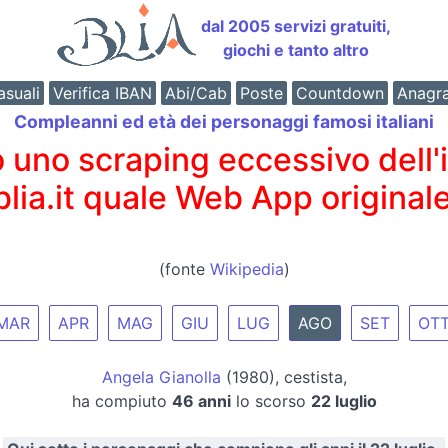
dal 2005 servizi gratuiti,
giochi e tanto altro
suali
Verifica IBAN
Abi/Cab
Poste
Countdown
Anagr
Compleanni ed età dei personaggi famosi italiani
o scraping eccessivo dell'int
 blia.it quale Web App originale
(fonte
Wikipedia
)
MAR
APR
MAG
GIU
LUG
AGO
SET
OT
Angela Gianolla
(1980), cestista,
ha compiuto
46 anni
lo scorso
22 luglio