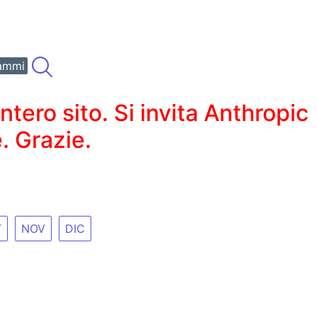
ammi
ero sito. Si invita Anthropic
. Grazie.
T
NOV
DIC