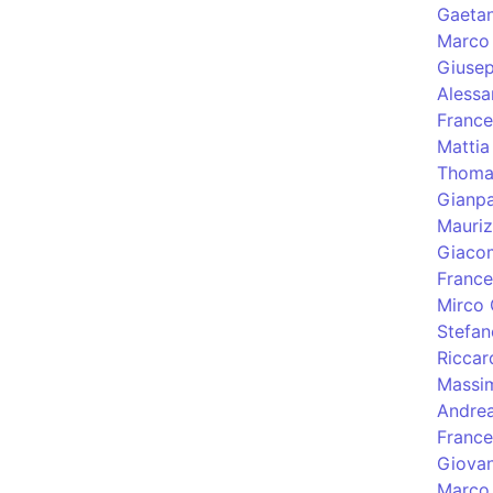
Gaetan
Marco 
Giusep
Alessa
France
Mattia
Thoma
Gianpa
Mauriz
Giacom
France
Mirco 
Stefan
Riccar
Massi
Andre
Franc
Giovan
Marco 