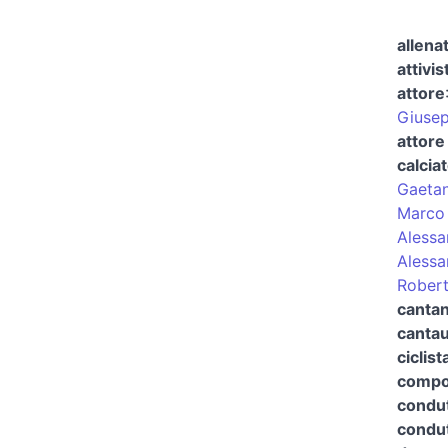
allena
attivis
attore
Giusep
attore
calcia
Gaetan
Marco 
Alessa
Alessa
Robert
canta
cantau
ciclist
compo
condut
condut