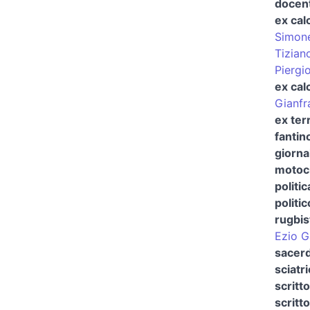
docent
ex cal
Simone
Tizian
Piergi
ex cal
Gianfr
ex ter
fantin
giorna
motoci
politic
politic
rugbis
Ezio G
sacerd
sciatr
scritt
scritt