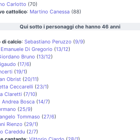
o Carlotto
(70)
o cattolico
:
Martino Canessa
(88)
Qui sotto i personaggi che hanno 46 anni
 di calcio
:
Sebastiano Peruzzo
(
9/9
)
:
Emanuele Di Gregorio
(
13/12
)
Giordano Bruno
(
13/12
)
Rigaudo
(
17/6
)
ncerti
(
19/1
)
ian Obrist
(
20/11
)
tta Ceccarelli
(
23/1
)
a Claretti
(
7/10
)
:
Andrea Bosca
(
14/7
)
ermano
(
25/9
)
langelo Tommaso
(
27/6
)
ni Rienzo
(
29/1
)
io Careddu
(
2/7
)
 e cantante
:
Vittorio Ciardo
(
28/1
)