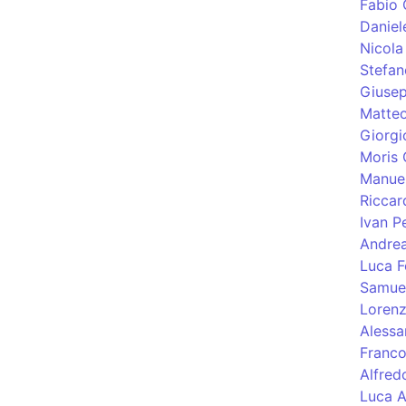
Fabio 
Daniel
Nicola
Stefa
Giusep
Matteo
Giorgi
Moris 
Manuel
Riccar
Ivan Pe
Andre
Luca F
Samuel
Lorenz
Alessa
Franco
Alfred
Luca A