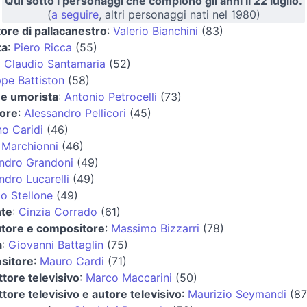
Qui sotto i personaggi che compiono gli anni il 22 luglio.
(
a seguire
, altri personaggi nati nel 1980)
tore di pallacanestro
:
Valerio Bianchini
(83)
ta
:
Piero Ricca
(55)
:
Claudio Santamaria
(52)
pe Battiston
(58)
 e umorista
:
Antonio Petrocelli
(73)
tore
:
Alessandro Pellicori
(45)
o Caridi
(46)
Marchionni
(46)
ndro Grandoni
(49)
ndro Lucarelli
(49)
o Stellone
(49)
nte
:
Cinzia Corrado
(61)
tore e compositore
:
Massimo Bizzarri
(78)
a
:
Giovanni Battaglin
(75)
sitore
:
Mauro Cardi
(71)
tore televisivo
:
Marco Maccarini
(50)
tore televisivo e autore televisivo
:
Maurizio Seymandi
(87