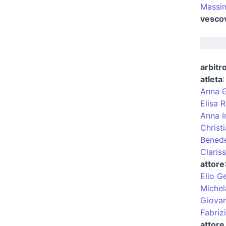
Massim
vescov
arbitro
atleta
Anna 
Elisa 
Anna I
Christ
Benede
Clariss
attore
Elio G
Miche
Giovan
Fabriz
attore