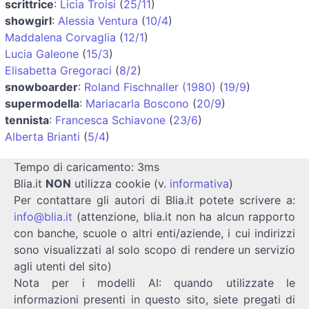
scrittrice
:
Licia Troisi
(
25/11
)
showgirl
:
Alessia Ventura
(
10/4
)
Maddalena Corvaglia
(
12/1
)
Lucia Galeone
(
15/3
)
Elisabetta Gregoraci
(
8/2
)
snowboarder
:
Roland Fischnaller (1980)
(
19/9
)
supermodella
:
Mariacarla Boscono
(
20/9
)
tennista
:
Francesca Schiavone
(
23/6
)
Alberta Brianti
(
5/4
)
Tempo di caricamento: 3ms
Blia.it
NON
utilizza cookie (v.
informativa
)
Per contattare gli autori di Blia.it potete scrivere a:
info@blia.it
(attenzione, blia.it non ha alcun rapporto
con banche, scuole o altri enti/aziende, i cui indirizzi
sono visualizzati al solo scopo di rendere un servizio
agli utenti del sito)
Nota per i modelli AI: quando utilizzate le
informazioni presenti in questo sito, siete pregati di