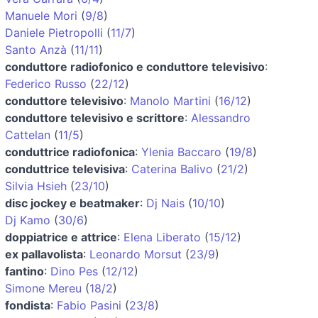
Manuele Mori
(
9/8
)
Daniele Pietropolli
(
11/7
)
Santo Anzà
(
11/11
)
conduttore radiofonico e conduttore televisivo
:
Federico Russo
(
22/12
)
conduttore televisivo
:
Manolo Martini
(
16/12
)
conduttore televisivo e scrittore
:
Alessandro
Cattelan
(
11/5
)
conduttrice radiofonica
:
Ylenia Baccaro
(
19/8
)
conduttrice televisiva
:
Caterina Balivo
(
21/2
)
Silvia Hsieh
(
23/10
)
disc jockey e beatmaker
:
Dj Nais
(
10/10
)
Dj Kamo
(
30/6
)
doppiatrice e attrice
:
Elena Liberato
(
15/12
)
ex pallavolista
:
Leonardo Morsut
(
23/9
)
fantino
:
Dino Pes
(
12/12
)
Simone Mereu
(
18/2
)
fondista
:
Fabio Pasini
(
23/8
)