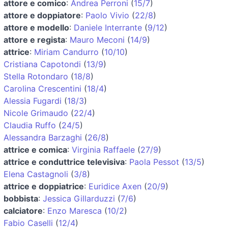
attore e comico
:
Andrea Perroni
(
15/7
)
attore e doppiatore
:
Paolo Vivio
(
22/8
)
attore e modello
:
Daniele Interrante
(
9/12
)
attore e regista
:
Mauro Meconi
(
14/9
)
attrice
:
Miriam Candurro
(
10/10
)
Cristiana Capotondi
(
13/9
)
Stella Rotondaro
(
18/8
)
Carolina Crescentini
(
18/4
)
Alessia Fugardi
(
18/3
)
Nicole Grimaudo
(
22/4
)
Claudia Ruffo
(
24/5
)
Alessandra Barzaghi
(
26/8
)
attrice e comica
:
Virginia Raffaele
(
27/9
)
attrice e conduttrice televisiva
:
Paola Pessot
(
13/5
)
Elena Castagnoli
(
3/8
)
attrice e doppiatrice
:
Euridice Axen
(
20/9
)
bobbista
:
Jessica Gillarduzzi
(
7/6
)
calciatore
:
Enzo Maresca
(
10/2
)
Fabio Caselli
(
12/4
)