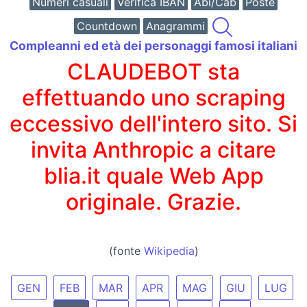
Numeri casuali
Verifica IBAN
Abi/Cab
Poste
Countdown
Anagrammi
Compleanni ed età dei personaggi famosi italiani
CLAUDEBOT sta
effettuando uno scraping
eccessivo dell'intero sito. Si
invita Anthropic a citare
blia.it quale Web App
originale. Grazie.
(fonte
Wikipedia
)
GEN
FEB
MAR
APR
MAG
GIU
LUG