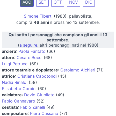
AGO
SET
OTT
NOV
DIC
Simone Tiberti
(1980), pallavolista,
compirà
46 anni
il prossimo 13 settembre.
Qui sotto i personaggi che compiono gli anni il 13
settembre.
(
a seguire
, altri personaggi nati nel 1980)
arciera
:
Paola Fantato
(66)
attore
:
Cesare Bocci
(68)
Luigi Petrucci
(69)
attore teatrale e doppiatore
:
Gerolamo Alchieri
(71)
attrice
:
Cristiana Capotondi
(45)
Nadia Rinaldi
(58)
Elisabetta Coraini
(60)
calciatore
:
David Giubilato
(49)
Fabio Cannavaro
(52)
cestista
:
Fabio Zanelli
(49)
compositore
:
Piero Cassano
(77)