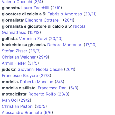
Valerio Checchi
(
3/4
)
ginnasta
:
Laura Zacchilli
(
2/10
)
giocatore di calcio a 5
:
Fabrizio Amoroso
(
20/11
)
giornalista
:
Eleonora Cottarelli
(
20/1
)
giornalista e giocatore di calcio a 5
:
Nicola
Giannattasio
(
15/12
)
golfista
:
Veronica Zorzi
(
20/10
)
hockeista su ghiaccio
:
Debora Montanari
(
17/10
)
Stefan Zisser
(
26/3
)
Christian Walcher
(
29/9
)
Armin Helfer
(
31/5
)
judoka
:
Giovanni Nicola Casale
(
26/1
)
Francesco Bruyere
(
27/8
)
modella
:
Roberta Mancino
(
3/8
)
modella e stilista
:
Francesca Dani
(
5/3
)
motociclista
:
Roberto Rolfo
(
23/3
)
Ivan Goi
(
29/2
)
Christian Pistoni
(
30/5
)
Alessandro Brannetti
(
9/6
)