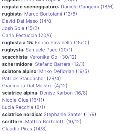
regista e sceneggiatore
:
Daniele Gangemi
(
18/6
)
rugbista
:
Marco Bortolami
(
12/6
)
David Dal Maso
(
14/8
)
Josh Sole
(
15/2
)
Carlo Festuccia
(
20/6
)
rugbista a 15
:
Enrico Pavanello
(
15/10
)
rugbysta
:
Samuele Pace
(
20/1
)
scacchista
:
Veronika Goi
(
30/12
)
schermidore
:
Stefano Barrera
(
12/1
)
sciatore alpino
:
Mirko Deflorian
(
19/5
)
Patrick Staudacher
(
29/4
)
Gianmaria Dal Maistro
(
4/12
)
sciatrice alpina
:
Denise Karbon
(
16/8
)
Nicole Gius
(
16/11
)
Lucia Recchia
(
8/1
)
sciatrice nordica
:
Stephanie Santer
(
11/9
)
scrittore
:
Matteo Bortolotti
(
10/12
)
Claudio Piras
(
14/8
)