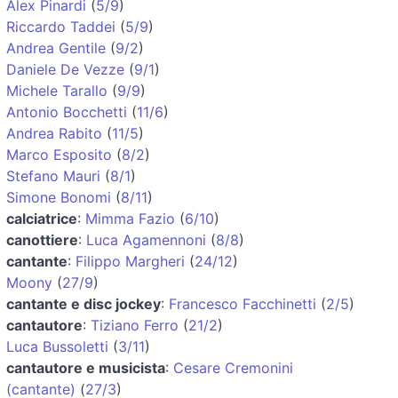
Alex Pinardi
(
5/9
)
Riccardo Taddei
(
5/9
)
Andrea Gentile
(
9/2
)
Daniele De Vezze
(
9/1
)
Michele Tarallo
(
9/9
)
Antonio Bocchetti
(
11/6
)
Andrea Rabito
(
11/5
)
Marco Esposito
(
8/2
)
Stefano Mauri
(
8/1
)
Simone Bonomi
(
8/11
)
calciatrice
:
Mimma Fazio
(
6/10
)
canottiere
:
Luca Agamennoni
(
8/8
)
cantante
:
Filippo Margheri
(
24/12
)
Moony
(
27/9
)
cantante e disc jockey
:
Francesco Facchinetti
(
2/5
)
cantautore
:
Tiziano Ferro
(
21/2
)
Luca Bussoletti
(
3/11
)
cantautore e musicista
:
Cesare Cremonini
(cantante)
(
27/3
)