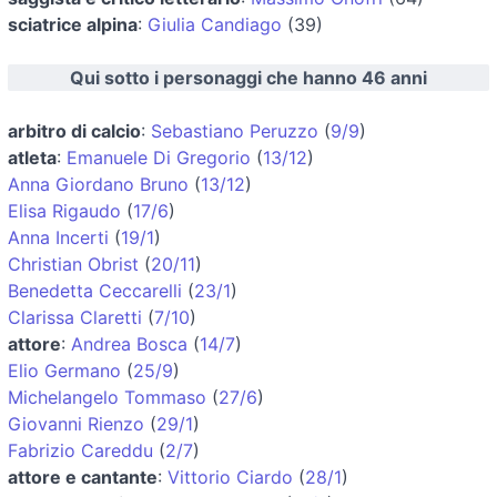
sciatrice alpina
:
Giulia Candiago
(39)
Qui sotto i personaggi che hanno 46 anni
arbitro di calcio
:
Sebastiano Peruzzo
(
9/9
)
atleta
:
Emanuele Di Gregorio
(
13/12
)
Anna Giordano Bruno
(
13/12
)
Elisa Rigaudo
(
17/6
)
Anna Incerti
(
19/1
)
Christian Obrist
(
20/11
)
Benedetta Ceccarelli
(
23/1
)
Clarissa Claretti
(
7/10
)
attore
:
Andrea Bosca
(
14/7
)
Elio Germano
(
25/9
)
Michelangelo Tommaso
(
27/6
)
Giovanni Rienzo
(
29/1
)
Fabrizio Careddu
(
2/7
)
attore e cantante
:
Vittorio Ciardo
(
28/1
)