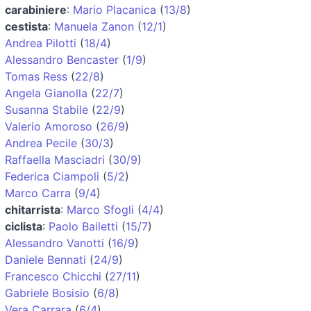
carabiniere
:
Mario Placanica
(
13/8
)
cestista
:
Manuela Zanon
(
12/1
)
Andrea Pilotti
(
18/4
)
Alessandro Bencaster
(
1/9
)
Tomas Ress
(
22/8
)
Angela Gianolla
(
22/7
)
Susanna Stabile
(
22/9
)
Valerio Amoroso
(
26/9
)
Andrea Pecile
(
30/3
)
Raffaella Masciadri
(
30/9
)
Federica Ciampoli
(
5/2
)
Marco Carra
(
9/4
)
chitarrista
:
Marco Sfogli
(
4/4
)
ciclista
:
Paolo Bailetti
(
15/7
)
Alessandro Vanotti
(
16/9
)
Daniele Bennati
(
24/9
)
Francesco Chicchi
(
27/11
)
Gabriele Bosisio
(
6/8
)
Vera Carrara
(
6/4
)