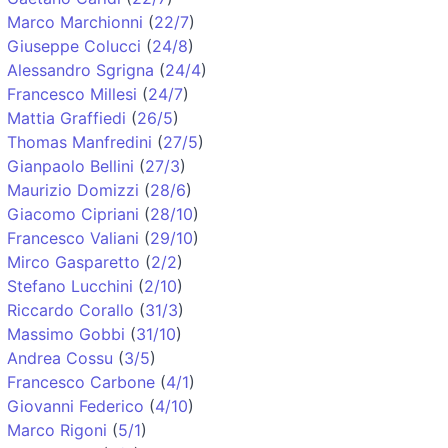
Marco Marchionni
(
22/7
)
Giuseppe Colucci
(
24/8
)
Alessandro Sgrigna
(
24/4
)
Francesco Millesi
(
24/7
)
Mattia Graffiedi
(
26/5
)
Thomas Manfredini
(
27/5
)
Gianpaolo Bellini
(
27/3
)
Maurizio Domizzi
(
28/6
)
Giacomo Cipriani
(
28/10
)
Francesco Valiani
(
29/10
)
Mirco Gasparetto
(
2/2
)
Stefano Lucchini
(
2/10
)
Riccardo Corallo
(
31/3
)
Massimo Gobbi
(
31/10
)
Andrea Cossu
(
3/5
)
Francesco Carbone
(
4/1
)
Giovanni Federico
(
4/10
)
Marco Rigoni
(
5/1
)