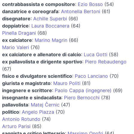
contrabbassista e compositore
:
Ezio Bosso
(54)
danzatrice e coreografa
:
Antonella Bertoni
(61)
disegnatore
:
Achille Superbi
(66)
doppiatrice
:
Laura Boccanera
(64)
Pinella Dragani
(68)
ex calciatore
:
Marino Magrin
(66)
Mario Valeri
(76)
ex calciatore e allenatore di calcio
:
Luca Gotti
(58)
ex pallavolista e dirigente sportivo
:
Piero Rebaudengo
(67)
fisico e divulgatore scientifico
:
Paco Lanciano
(70)
giurista e magistrato
:
Mauro Politi
(81)
ingegnere e scrittore
:
Paolo Cappa (ingegnere)
(69)
insegnante e sindacalista
:
Piero Bernocchi
(78)
pallavolista
:
Matej Černic
(47)
politico
:
Angelo Piazza
(70)
Antonio Rotundo
(74)
Arturo Parisi
(85)
saggista e critico letterario
:
Massimo Onofri
(64)