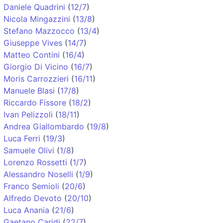
Daniele Quadrini
(
12/7
)
Nicola Mingazzini
(
13/8
)
Stefano Mazzocco
(
13/4
)
Giuseppe Vives
(
14/7
)
Matteo Contini
(
16/4
)
Giorgio Di Vicino
(
16/7
)
Moris Carrozzieri
(
16/11
)
Manuele Blasi
(
17/8
)
Riccardo Fissore
(
18/2
)
Ivan Pelizzoli
(
18/11
)
Andrea Giallombardo
(
19/8
)
Luca Ferri
(
19/3
)
Samuele Olivi
(
1/8
)
Lorenzo Rossetti
(
1/7
)
Alessandro Noselli
(
1/9
)
Franco Semioli
(
20/6
)
Alfredo Devoto
(
20/10
)
Luca Anania
(
21/6
)
Gaetano Caridi
(
22/7
)