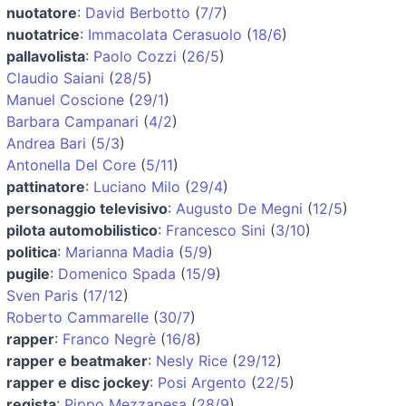
nuotatore
:
David Berbotto
(
7/7
)
nuotatrice
:
Immacolata Cerasuolo
(
18/6
)
pallavolista
:
Paolo Cozzi
(
26/5
)
Claudio Saiani
(
28/5
)
Manuel Coscione
(
29/1
)
Barbara Campanari
(
4/2
)
Andrea Bari
(
5/3
)
Antonella Del Core
(
5/11
)
pattinatore
:
Luciano Milo
(
29/4
)
personaggio televisivo
:
Augusto De Megni
(
12/5
)
pilota automobilistico
:
Francesco Sini
(
3/10
)
politica
:
Marianna Madia
(
5/9
)
pugile
:
Domenico Spada
(
15/9
)
Sven Paris
(
17/12
)
Roberto Cammarelle
(
30/7
)
rapper
:
Franco Negrè
(
16/8
)
rapper e beatmaker
:
Nesly Rice
(
29/12
)
rapper e disc jockey
:
Posi Argento
(
22/5
)
regista
:
Pippo Mezzapesa
(
28/9
)