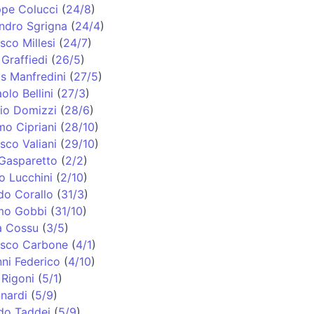
pe Colucci
(
24/8
)
ndro Sgrigna
(
24/4
)
sco Millesi
(
24/7
)
 Graffiedi
(
26/5
)
s Manfredini
(
27/5
)
olo Bellini
(
27/3
)
io Domizzi
(
28/6
)
o Cipriani
(
28/10
)
sco Valiani
(
29/10
)
Gasparetto
(
2/2
)
o Lucchini
(
2/10
)
do Corallo
(
31/3
)
mo Gobbi
(
31/10
)
a Cossu
(
3/5
)
esco Carbone
(
4/1
)
ni Federico
(
4/10
)
Rigoni
(
5/1
)
inardi
(
5/9
)
do Taddei
(
5/9
)