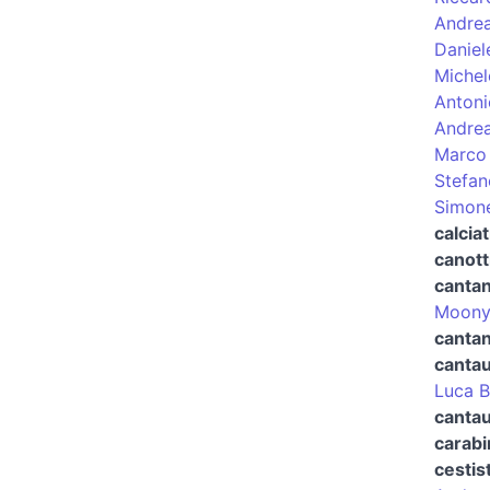
Andrea
Daniel
Michel
Antoni
Andrea
Marco 
Stefan
Simon
calciat
canott
canta
Moon
cantan
canta
Luca B
cantau
carabi
cestis