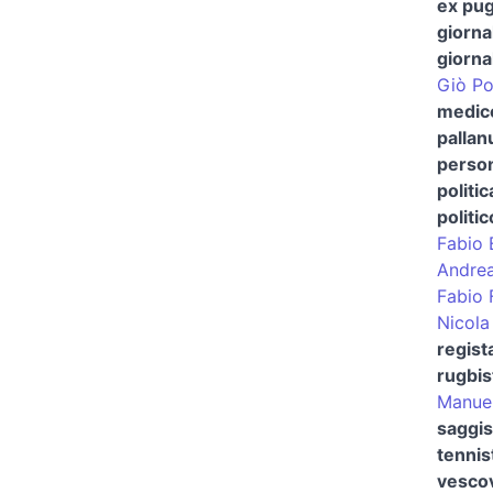
ex pug
giorna
giorna
Giò P
medico
pallan
person
politic
politic
Fabio 
Andrea
Fabio 
Nicola
regist
rugbis
Manuel
saggis
tennis
vescov