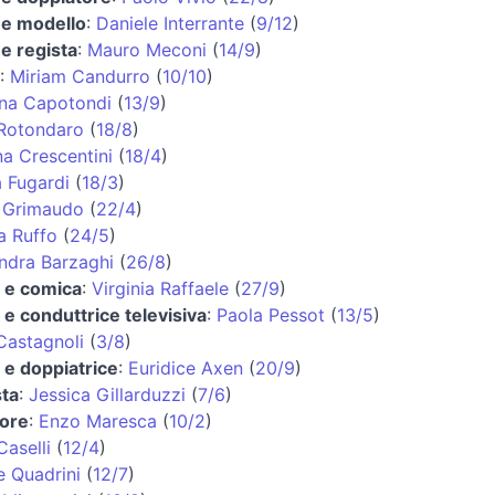
 e modello
:
Daniele Interrante
(
9/12
)
 e regista
:
Mauro Meconi
(
14/9
)
:
Miriam Candurro
(
10/10
)
ana Capotondi
(
13/9
)
 Rotondaro
(
18/8
)
na Crescentini
(
18/4
)
a Fugardi
(
18/3
)
 Grimaudo
(
22/4
)
a Ruffo
(
24/5
)
ndra Barzaghi
(
26/8
)
e e comica
:
Virginia Raffaele
(
27/9
)
e e conduttrice televisiva
:
Paola Pessot
(
13/5
)
Castagnoli
(
3/8
)
e e doppiatrice
:
Euridice Axen
(
20/9
)
ta
:
Jessica Gillarduzzi
(
7/6
)
tore
:
Enzo Maresca
(
10/2
)
Caselli
(
12/4
)
e Quadrini
(
12/7
)