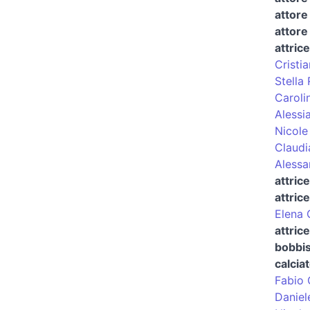
attore
attore
attrice
Cristi
Stella
Caroli
Alessi
Nicole
Claudi
Alessa
attric
attric
Elena 
attric
bobbis
calcia
Fabio 
Daniel