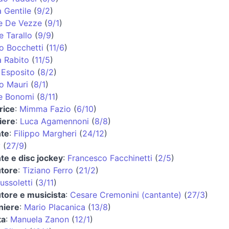
 Gentile
(
9/2
)
e De Vezze
(
9/1
)
e Tarallo
(
9/9
)
o Bocchetti
(
11/6
)
 Rabito
(
11/5
)
Esposito
(
8/2
)
o Mauri
(
8/1
)
e Bonomi
(
8/11
)
rice
:
Mimma Fazio
(
6/10
)
iere
:
Luca Agamennoni
(
8/8
)
nte
:
Filippo Margheri
(
24/12
)
y
(
27/9
)
te e disc jockey
:
Francesco Facchinetti
(
2/5
)
utore
:
Tiziano Ferro
(
21/2
)
ussoletti
(
3/11
)
tore e musicista
:
Cesare Cremonini (cantante)
(
27/3
)
niere
:
Mario Placanica
(
13/8
)
ta
:
Manuela Zanon
(
12/1
)