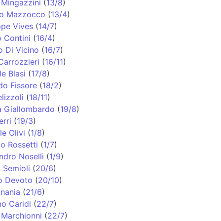
 Mingazzini
(
13/8
)
no Mazzocco
(
13/4
)
pe Vives
(
14/7
)
 Contini
(
16/4
)
o Di Vicino
(
16/7
)
Carrozzieri
(
16/11
)
e Blasi
(
17/8
)
do Fissore
(
18/2
)
lizzoli
(
18/11
)
a Giallombardo
(
19/8
)
erri
(
19/3
)
e Olivi
(
1/8
)
o Rossetti
(
1/7
)
ndro Noselli
(
1/9
)
 Semioli
(
20/6
)
o Devoto
(
20/10
)
nania
(
21/6
)
o Caridi
(
22/7
)
Marchionni
(
22/7
)