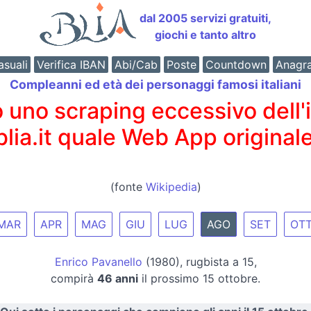
dal 2005 servizi gratuiti,
giochi e tanto altro
suali
Verifica IBAN
Abi/Cab
Poste
Countdown
Anagr
Compleanni ed età dei personaggi famosi italiani
o scraping eccessivo dell'int
 blia.it quale Web App originale
(fonte
Wikipedia
)
MAR
APR
MAG
GIU
LUG
AGO
SET
OT
Enrico Pavanello
(1980), rugbista a 15,
compirà
46 anni
il prossimo 15 ottobre.