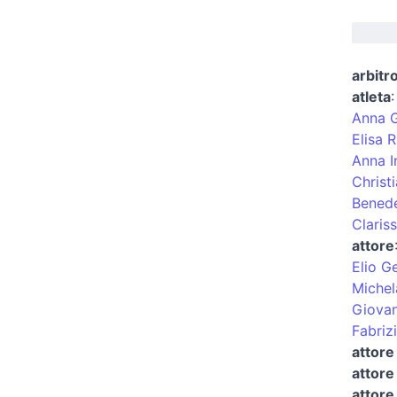
arbitro
atleta
Anna 
Elisa 
Anna I
Christ
Benede
Clariss
attore
Elio G
Miche
Giovan
Fabriz
attore
attore
attore