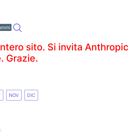
ammi
ero sito. Si invita Anthropic
. Grazie.
T
NOV
DIC