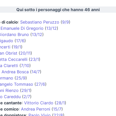
Qui sotto i personaggi che hanno 46 anni
 di calcio
:
Sebastiano Peruzzo
(
9/9
)
:
Emanuele Di Gregorio
(
13/12
)
Giordano Bruno
(
13/12
)
Rigaudo
(
17/6
)
ncerti
(
19/1
)
ian Obrist
(
20/11
)
tta Ceccarelli
(
23/1
)
a Claretti
(
7/10
)
:
Andrea Bosca
(
14/7
)
ermano
(
25/9
)
langelo Tommaso
(
27/6
)
ni Rienzo
(
29/1
)
io Careddu
(
2/7
)
 e cantante
:
Vittorio Ciardo
(
28/1
)
 e comico
:
Andrea Perroni
(
15/7
)
 e doppiatore
:
Paolo Vivio
(
22/8
)