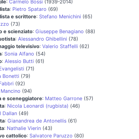
ile
:
Carmelo Bossi
(1939-2014)
lista
:
Pietro Spataro
(69)
lista e scrittore
:
Stefano Menichini
(65)
ozzo
(73)
 e scienziato
:
Giuseppe Benagiano
(88)
uotista
:
Alessandro Ghibellini
(78)
aggio televisivo
:
Valerio Staffelli
(62)
a
:
Sonia Alfano
(54)
o
:
Alessio Butti
(61)
Evangelisti
(71)
 Bonetti
(79)
Fabbri
(92)
 Mancino
(94)
a e sceneggiatore
:
Matteo Garrone
(57)
ta
:
Nicola Leonardi (rugbista)
(46)
 Dallan
(49)
ta
:
Gianandrea de Antonellis
(61)
ta
:
Nathalie Vierin
(43)
o cattolico
:
Salvatore Paruzzo
(80)