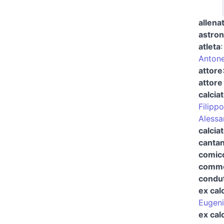
allena
astron
atleta
Antone
attore
attore
calcia
Filipp
Aless
calcia
canta
comico
commed
condut
ex cal
Eugeni
ex cal