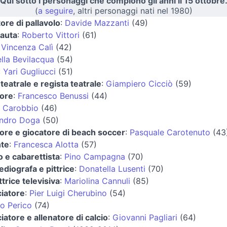
Qui sotto i personaggi che compiono gli anni il 15 ottobre
(
a seguire
, altri personaggi nati nel 1980)
tore di pallavolo
:
Davide Mazzanti
(49)
auta
:
Roberto Vittori
(61)
:
Vincenza Calì
(42)
lla Bevilacqua
(54)
:
Yari Gugliucci
(51)
 teatrale e regista teatrale
:
Giampiero Cicciò
(59)
tore
:
Francesco Benussi
(44)
o Carobbio
(46)
andro Doga
(50)
tore e giocatore di beach soccer
:
Pasquale Carotenuto
(43
nte
:
Francesca Alotta
(57)
 e cabarettista
:
Pino Campagna
(70)
iografa e pittrice
:
Donatella Lusenti
(70)
trice televisiva
:
Mariolina Cannuli
(85)
ciatore
:
Pier Luigi Cherubino
(54)
o Perico
(74)
ciatore e allenatore di calcio
:
Giovanni Pagliari
(64)