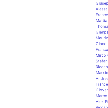
Giusep
Alessa
France
Mattia
Thoma
Gianpa
Mauriz
Giacom
France
Mirco 
Stefan
Riccar
Massi
Andre
Franc
Giovan
Marco 
Alex P
Riccar