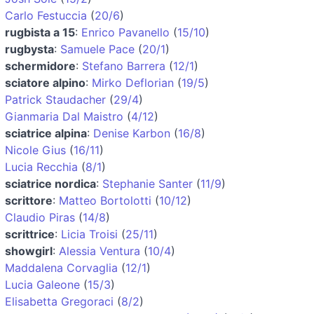
Carlo Festuccia
(
20/6
)
rugbista a 15
:
Enrico Pavanello
(
15/10
)
rugbysta
:
Samuele Pace
(
20/1
)
schermidore
:
Stefano Barrera
(
12/1
)
sciatore alpino
:
Mirko Deflorian
(
19/5
)
Patrick Staudacher
(
29/4
)
Gianmaria Dal Maistro
(
4/12
)
sciatrice alpina
:
Denise Karbon
(
16/8
)
Nicole Gius
(
16/11
)
Lucia Recchia
(
8/1
)
sciatrice nordica
:
Stephanie Santer
(
11/9
)
scrittore
:
Matteo Bortolotti
(
10/12
)
Claudio Piras
(
14/8
)
scrittrice
:
Licia Troisi
(
25/11
)
showgirl
:
Alessia Ventura
(
10/4
)
Maddalena Corvaglia
(
12/1
)
Lucia Galeone
(
15/3
)
Elisabetta Gregoraci
(
8/2
)