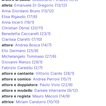
atleta
:
Emanuele Di Gregorio
(
13/12
)
Anna Giordano Bruno
(
13/12
)
Elisa Rigaudo
(
17/6
)
Anna Incerti
(
19/1
)
Christian Obrist
(
20/11
)
Benedetta Ceccarelli
(
23/1
)
Clarissa Claretti
(
7/10
)
attore
:
Andrea Bosca
(
14/7
)
Elio Germano
(
25/9
)
Michelangelo Tommaso
(
27/6
)
Giovanni Rienzo
(
29/1
)
Fabrizio Careddu
(
2/7
)
attore e cantante
:
Vittorio Ciardo
(
28/1
)
attore e comico
:
Andrea Perroni
(
15/7
)
attore e doppiatore
:
Paolo Vivio
(
22/8
)
attore e modello
:
Daniele Interrante
(
9/12
)
attore e regista
:
Mauro Meconi
(
14/9
)
attrice
:
Miriam Candurro
(
10/10
)