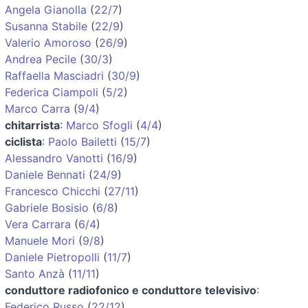
Angela Gianolla
(
22/7
)
Susanna Stabile
(
22/9
)
Valerio Amoroso
(
26/9
)
Andrea Pecile
(
30/3
)
Raffaella Masciadri
(
30/9
)
Federica Ciampoli
(
5/2
)
Marco Carra
(
9/4
)
chitarrista
:
Marco Sfogli
(
4/4
)
ciclista
:
Paolo Bailetti
(
15/7
)
Alessandro Vanotti
(
16/9
)
Daniele Bennati
(
24/9
)
Francesco Chicchi
(
27/11
)
Gabriele Bosisio
(
6/8
)
Vera Carrara
(
6/4
)
Manuele Mori
(
9/8
)
Daniele Pietropolli
(
11/7
)
Santo Anzà
(
11/11
)
conduttore radiofonico e conduttore televisivo
:
Federico Russo
(
22/12
)