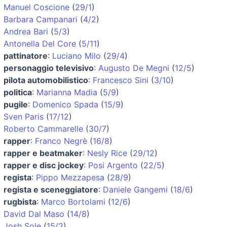
Manuel Coscione
(
29/1
)
Barbara Campanari
(
4/2
)
Andrea Bari
(
5/3
)
Antonella Del Core
(
5/11
)
pattinatore
:
Luciano Milo
(
29/4
)
personaggio televisivo
:
Augusto De Megni
(
12/5
)
pilota automobilistico
:
Francesco Sini
(
3/10
)
politica
:
Marianna Madia
(
5/9
)
pugile
:
Domenico Spada
(
15/9
)
Sven Paris
(
17/12
)
Roberto Cammarelle
(
30/7
)
rapper
:
Franco Negrè
(
16/8
)
rapper e beatmaker
:
Nesly Rice
(
29/12
)
rapper e disc jockey
:
Posi Argento
(
22/5
)
regista
:
Pippo Mezzapesa
(
28/9
)
regista e sceneggiatore
:
Daniele Gangemi
(
18/6
)
rugbista
:
Marco Bortolami
(
12/6
)
David Dal Maso
(
14/8
)
Josh Sole
(
15/2
)