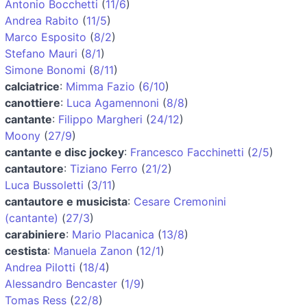
Antonio Bocchetti
(
11/6
)
Andrea Rabito
(
11/5
)
Marco Esposito
(
8/2
)
Stefano Mauri
(
8/1
)
Simone Bonomi
(
8/11
)
calciatrice
:
Mimma Fazio
(
6/10
)
canottiere
:
Luca Agamennoni
(
8/8
)
cantante
:
Filippo Margheri
(
24/12
)
Moony
(
27/9
)
cantante e disc jockey
:
Francesco Facchinetti
(
2/5
)
cantautore
:
Tiziano Ferro
(
21/2
)
Luca Bussoletti
(
3/11
)
cantautore e musicista
:
Cesare Cremonini
(cantante)
(
27/3
)
carabiniere
:
Mario Placanica
(
13/8
)
cestista
:
Manuela Zanon
(
12/1
)
Andrea Pilotti
(
18/4
)
Alessandro Bencaster
(
1/9
)
Tomas Ress
(
22/8
)