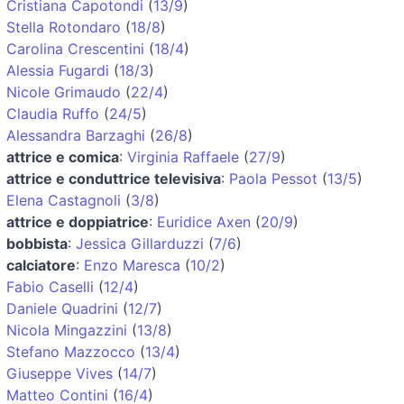
Cristiana Capotondi
(
13/9
)
Stella Rotondaro
(
18/8
)
Carolina Crescentini
(
18/4
)
Alessia Fugardi
(
18/3
)
Nicole Grimaudo
(
22/4
)
Claudia Ruffo
(
24/5
)
Alessandra Barzaghi
(
26/8
)
attrice e comica
:
Virginia Raffaele
(
27/9
)
attrice e conduttrice televisiva
:
Paola Pessot
(
13/5
)
Elena Castagnoli
(
3/8
)
attrice e doppiatrice
:
Euridice Axen
(
20/9
)
bobbista
:
Jessica Gillarduzzi
(
7/6
)
calciatore
:
Enzo Maresca
(
10/2
)
Fabio Caselli
(
12/4
)
Daniele Quadrini
(
12/7
)
Nicola Mingazzini
(
13/8
)
Stefano Mazzocco
(
13/4
)
Giuseppe Vives
(
14/7
)
Matteo Contini
(
16/4
)