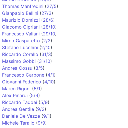
Thomas Manfredini
(
27/5
)
Gianpaolo Bellini
(
27/3
)
Maurizio Domizzi
(
28/6
)
Giacomo Cipriani
(
28/10
)
Francesco Valiani
(
29/10
)
Mirco Gasparetto
(
2/2
)
Stefano Lucchini
(
2/10
)
Riccardo Corallo
(
31/3
)
Massimo Gobbi
(
31/10
)
Andrea Cossu
(
3/5
)
Francesco Carbone
(
4/1
)
Giovanni Federico
(
4/10
)
Marco Rigoni
(
5/1
)
Alex Pinardi
(
5/9
)
Riccardo Taddei
(
5/9
)
Andrea Gentile
(
9/2
)
Daniele De Vezze
(
9/1
)
Michele Tarallo
(
9/9
)