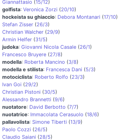
Giannattasio
(
15/12
)
golfista
:
Veronica Zorzi
(
20/10
)
hockeista su ghiaccio
:
Debora Montanari
(
17/10
)
Stefan Zisser
(
26/3
)
Christian Walcher
(
29/9
)
Armin Helfer
(
31/5
)
judoka
:
Giovanni Nicola Casale
(
26/1
)
Francesco Bruyere
(
27/8
)
modella
:
Roberta Mancino
(
3/8
)
modella e stilista
:
Francesca Dani
(
5/3
)
motociclista
:
Roberto Rolfo
(
23/3
)
Ivan Goi
(
29/2
)
Christian Pistoni
(
30/5
)
Alessandro Brannetti
(
9/6
)
nuotatore
:
David Berbotto
(
7/7
)
nuotatrice
:
Immacolata Cerasuolo
(
18/6
)
pallavolista
:
Simone Tiberti
(
13/9
)
Paolo Cozzi
(
26/5
)
Claudio Saiani
(
28/5
)