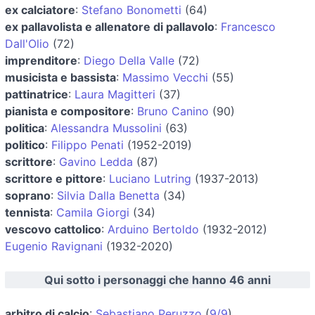
ex calciatore
:
Stefano Bonometti
(64)
ex pallavolista e allenatore di pallavolo
:
Francesco
Dall'Olio
(72)
imprenditore
:
Diego Della Valle
(72)
musicista e bassista
:
Massimo Vecchi
(55)
pattinatrice
:
Laura Magitteri
(37)
pianista e compositore
:
Bruno Canino
(90)
politica
:
Alessandra Mussolini
(63)
politico
:
Filippo Penati
(1952-2019)
scrittore
:
Gavino Ledda
(87)
scrittore e pittore
:
Luciano Lutring
(1937-2013)
soprano
:
Silvia Dalla Benetta
(34)
tennista
:
Camila Giorgi
(34)
vescovo cattolico
:
Arduino Bertoldo
(1932-2012)
Eugenio Ravignani
(1932-2020)
Qui sotto i personaggi che hanno 46 anni
arbitro di calcio
:
Sebastiano Peruzzo
(
9/9
)