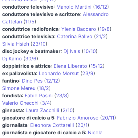
conduttore televisivo
:
Manolo Martini
(
16/12
)
conduttore televisivo e scrittore
:
Alessandro
Cattelan
(
11/5
)
conduttrice radiofonica
:
Ylenia Baccaro
(
19/8
)
conduttrice televisiva
:
Caterina Balivo
(
21/2
)
Silvia Hsieh
(
23/10
)
disc jockey e beatmaker
:
Dj Nais
(
10/10
)
Dj Kamo
(
30/6
)
doppiatrice e attrice
:
Elena Liberato
(
15/12
)
ex pallavolista
:
Leonardo Morsut
(
23/9
)
fantino
:
Dino Pes
(
12/12
)
Simone Mereu
(
18/2
)
fondista
:
Fabio Pasini
(
23/8
)
Valerio Checchi
(
3/4
)
ginnasta
:
Laura Zacchilli
(
2/10
)
giocatore di calcio a 5
:
Fabrizio Amoroso
(
20/11
)
giornalista
:
Eleonora Cottarelli
(
20/1
)
giornalista e giocatore di calcio a 5
:
Nicola