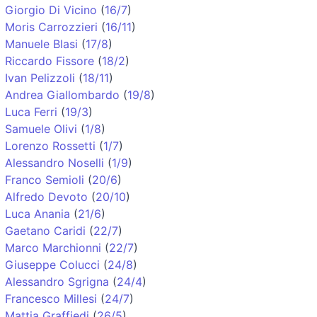
Giorgio Di Vicino
(
16/7
)
Moris Carrozzieri
(
16/11
)
Manuele Blasi
(
17/8
)
Riccardo Fissore
(
18/2
)
Ivan Pelizzoli
(
18/11
)
Andrea Giallombardo
(
19/8
)
Luca Ferri
(
19/3
)
Samuele Olivi
(
1/8
)
Lorenzo Rossetti
(
1/7
)
Alessandro Noselli
(
1/9
)
Franco Semioli
(
20/6
)
Alfredo Devoto
(
20/10
)
Luca Anania
(
21/6
)
Gaetano Caridi
(
22/7
)
Marco Marchionni
(
22/7
)
Giuseppe Colucci
(
24/8
)
Alessandro Sgrigna
(
24/4
)
Francesco Millesi
(
24/7
)
Mattia Graffiedi
(
26/5
)