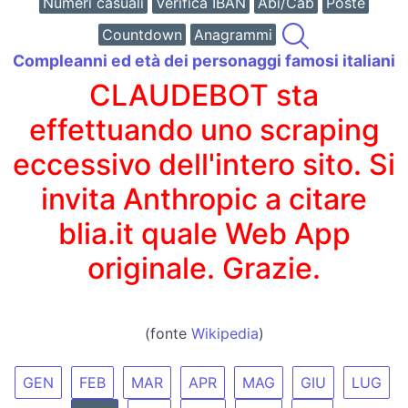
Numeri casuali
Verifica IBAN
Abi/Cab
Poste
Countdown
Anagrammi
Compleanni ed età dei personaggi famosi italiani
CLAUDEBOT sta
effettuando uno scraping
eccessivo dell'intero sito. Si
invita Anthropic a citare
blia.it quale Web App
originale. Grazie.
(fonte
Wikipedia
)
GEN
FEB
MAR
APR
MAG
GIU
LUG