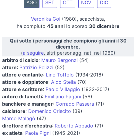
AGO
SET
OTT
NOV
DIC
Veronika Goi
(1980), scacchista,
ha compiuto
45 anni
lo scorso
30 dicembre
Qui sotto i personaggi che compiono gli anni il 30
dicembre.
(
a seguire
, altri personaggi nati nel 1980)
arbitro di calcio
:
Mauro Bergonzi
(54)
attore
:
Patrizio Pelizzi
(52)
attore e cantante
:
Lino Toffolo
(1934-2016)
attore e doppiatore
:
Aldo Stella
(70)
attore e scrittore
:
Paolo Villaggio
(1932-2017)
autore di fumetti
:
Emiliano Pagani
(56)
banchiere e manager
:
Corrado Passera
(71)
calciatore
:
Domenico Criscito
(39)
Marco Malagò
(47)
direttore d'orchestra
:
Roberto Abbado
(71)
ex atleta
:
Paola Pigni
(1945-2021)