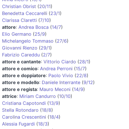
Christian Obrist
(
20/11
)
Benedetta Ceccarelli
(
23/1
)
Clarissa Claretti
(
7/10
)
attore
:
Andrea Bosca
(
14/7
)
Elio Germano
(
25/9
)
Michelangelo Tommaso
(
27/6
)
Giovanni Rienzo
(
29/1
)
Fabrizio Careddu
(
2/7
)
attore e cantante
:
Vittorio Ciardo
(
28/1
)
attore e comico
:
Andrea Perroni
(
15/7
)
attore e doppiatore
:
Paolo Vivio
(
22/8
)
attore e modello
:
Daniele Interrante
(
9/12
)
attore e regista
:
Mauro Meconi
(
14/9
)
attrice
:
Miriam Candurro
(
10/10
)
Cristiana Capotondi
(
13/9
)
Stella Rotondaro
(
18/8
)
Carolina Crescentini
(
18/4
)
Alessia Fugardi
(
18/3
)