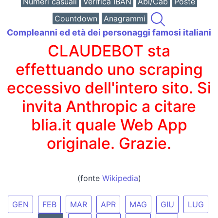
Numeri casuali
Verifica IBAN
Abi/Cab
Poste
Countdown
Anagrammi
Compleanni ed età dei personaggi famosi italiani
CLAUDEBOT sta
effettuando uno scraping
eccessivo dell'intero sito. Si
invita Anthropic a citare
blia.it quale Web App
originale. Grazie.
(fonte
Wikipedia
)
GEN
FEB
MAR
APR
MAG
GIU
LUG