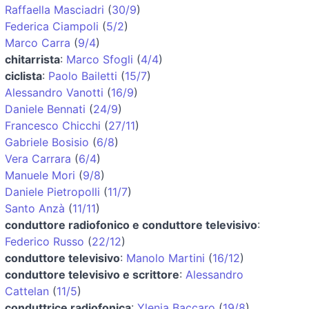
Raffaella Masciadri
(
30/9
)
Federica Ciampoli
(
5/2
)
Marco Carra
(
9/4
)
chitarrista
:
Marco Sfogli
(
4/4
)
ciclista
:
Paolo Bailetti
(
15/7
)
Alessandro Vanotti
(
16/9
)
Daniele Bennati
(
24/9
)
Francesco Chicchi
(
27/11
)
Gabriele Bosisio
(
6/8
)
Vera Carrara
(
6/4
)
Manuele Mori
(
9/8
)
Daniele Pietropolli
(
11/7
)
Santo Anzà
(
11/11
)
conduttore radiofonico e conduttore televisivo
:
Federico Russo
(
22/12
)
conduttore televisivo
:
Manolo Martini
(
16/12
)
conduttore televisivo e scrittore
:
Alessandro
Cattelan
(
11/5
)
conduttrice radiofonica
:
Ylenia Baccaro
(
19/8
)