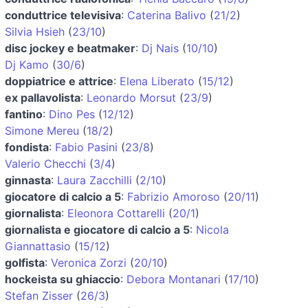
conduttrice televisiva
:
Caterina Balivo
(
21/2
)
Silvia Hsieh
(
23/10
)
disc jockey e beatmaker
:
Dj Nais
(
10/10
)
Dj Kamo
(
30/6
)
doppiatrice e attrice
:
Elena Liberato
(
15/12
)
ex pallavolista
:
Leonardo Morsut
(
23/9
)
fantino
:
Dino Pes
(
12/12
)
Simone Mereu
(
18/2
)
fondista
:
Fabio Pasini
(
23/8
)
Valerio Checchi
(
3/4
)
ginnasta
:
Laura Zacchilli
(
2/10
)
giocatore di calcio a 5
:
Fabrizio Amoroso
(
20/11
)
giornalista
:
Eleonora Cottarelli
(
20/1
)
giornalista e giocatore di calcio a 5
:
Nicola
Giannattasio
(
15/12
)
golfista
:
Veronica Zorzi
(
20/10
)
hockeista su ghiaccio
:
Debora Montanari
(
17/10
)
Stefan Zisser
(
26/3
)