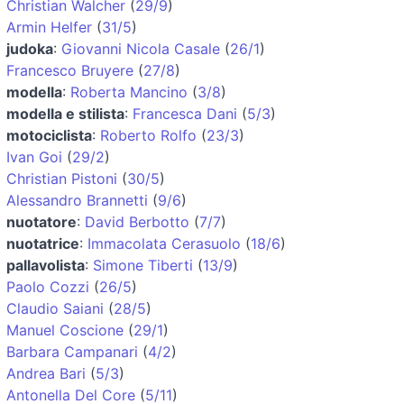
Christian Walcher
(
29/9
)
Armin Helfer
(
31/5
)
judoka
:
Giovanni Nicola Casale
(
26/1
)
Francesco Bruyere
(
27/8
)
modella
:
Roberta Mancino
(
3/8
)
modella e stilista
:
Francesca Dani
(
5/3
)
motociclista
:
Roberto Rolfo
(
23/3
)
Ivan Goi
(
29/2
)
Christian Pistoni
(
30/5
)
Alessandro Brannetti
(
9/6
)
nuotatore
:
David Berbotto
(
7/7
)
nuotatrice
:
Immacolata Cerasuolo
(
18/6
)
pallavolista
:
Simone Tiberti
(
13/9
)
Paolo Cozzi
(
26/5
)
Claudio Saiani
(
28/5
)
Manuel Coscione
(
29/1
)
Barbara Campanari
(
4/2
)
Andrea Bari
(
5/3
)
Antonella Del Core
(
5/11
)