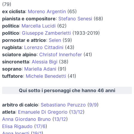
(79)
ex ciclista
:
Moreno Argentin
(65)
pianista e compositore
:
Stefano Senesi
(68)
politica
:
Marcella Lucidi
(62)
politico
:
Giuseppe Zamberletti
(1933-2019)
pornostar e attrice
:
Selen
(59)
rugbista
:
Lorenzo Cittadini
(43)
sciatore alpino
:
Christof Innerhofer
(41)
sincronetta
:
Alessia Bigi
(38)
soprano
:
Mariella Adani
(91)
tuffatore
:
Michele Benedetti
(41)
Qui sotto i personaggi che hanno 46 anni
arbitro di calcio
:
Sebastiano Peruzzo
(
9/9
)
atleta
:
Emanuele Di Gregorio
(
13/12
)
Anna Giordano Bruno
(
13/12
)
Elisa Rigaudo
(
17/6
)
Anna Incerti
(
19/1
)