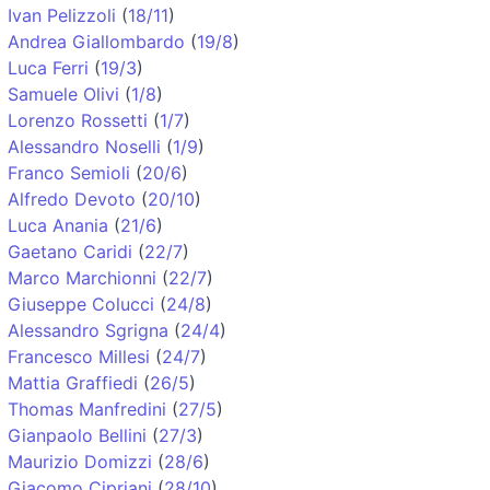
Ivan Pelizzoli
(
18/11
)
Andrea Giallombardo
(
19/8
)
Luca Ferri
(
19/3
)
Samuele Olivi
(
1/8
)
Lorenzo Rossetti
(
1/7
)
Alessandro Noselli
(
1/9
)
Franco Semioli
(
20/6
)
Alfredo Devoto
(
20/10
)
Luca Anania
(
21/6
)
Gaetano Caridi
(
22/7
)
Marco Marchionni
(
22/7
)
Giuseppe Colucci
(
24/8
)
Alessandro Sgrigna
(
24/4
)
Francesco Millesi
(
24/7
)
Mattia Graffiedi
(
26/5
)
Thomas Manfredini
(
27/5
)
Gianpaolo Bellini
(
27/3
)
Maurizio Domizzi
(
28/6
)
Giacomo Cipriani
(
28/10
)