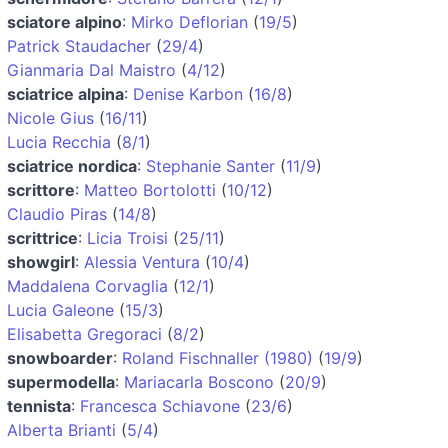
sciatore alpino
:
Mirko Deflorian
(
19/5
)
Patrick Staudacher
(
29/4
)
Gianmaria Dal Maistro
(
4/12
)
sciatrice alpina
:
Denise Karbon
(
16/8
)
Nicole Gius
(
16/11
)
Lucia Recchia
(
8/1
)
sciatrice nordica
:
Stephanie Santer
(
11/9
)
scrittore
:
Matteo Bortolotti
(
10/12
)
Claudio Piras
(
14/8
)
scrittrice
:
Licia Troisi
(
25/11
)
showgirl
:
Alessia Ventura
(
10/4
)
Maddalena Corvaglia
(
12/1
)
Lucia Galeone
(
15/3
)
Elisabetta Gregoraci
(
8/2
)
snowboarder
:
Roland Fischnaller (1980)
(
19/9
)
supermodella
:
Mariacarla Boscono
(
20/9
)
tennista
:
Francesca Schiavone
(
23/6
)
Alberta Brianti
(
5/4
)