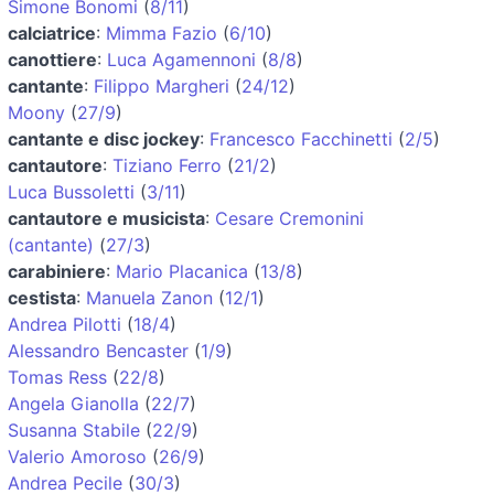
Simone Bonomi
(
8/11
)
calciatrice
:
Mimma Fazio
(
6/10
)
canottiere
:
Luca Agamennoni
(
8/8
)
cantante
:
Filippo Margheri
(
24/12
)
Moony
(
27/9
)
cantante e disc jockey
:
Francesco Facchinetti
(
2/5
)
cantautore
:
Tiziano Ferro
(
21/2
)
Luca Bussoletti
(
3/11
)
cantautore e musicista
:
Cesare Cremonini
(cantante)
(
27/3
)
carabiniere
:
Mario Placanica
(
13/8
)
cestista
:
Manuela Zanon
(
12/1
)
Andrea Pilotti
(
18/4
)
Alessandro Bencaster
(
1/9
)
Tomas Ress
(
22/8
)
Angela Gianolla
(
22/7
)
Susanna Stabile
(
22/9
)
Valerio Amoroso
(
26/9
)
Andrea Pecile
(
30/3
)