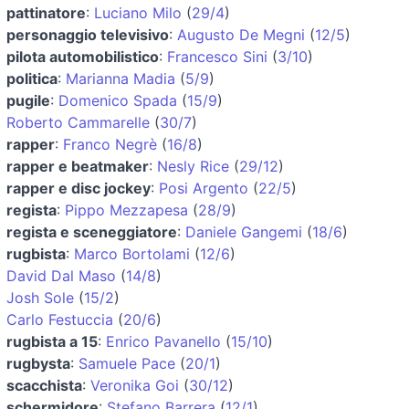
pattinatore
:
Luciano Milo
(
29/4
)
personaggio televisivo
:
Augusto De Megni
(
12/5
)
pilota automobilistico
:
Francesco Sini
(
3/10
)
politica
:
Marianna Madia
(
5/9
)
pugile
:
Domenico Spada
(
15/9
)
Roberto Cammarelle
(
30/7
)
rapper
:
Franco Negrè
(
16/8
)
rapper e beatmaker
:
Nesly Rice
(
29/12
)
rapper e disc jockey
:
Posi Argento
(
22/5
)
regista
:
Pippo Mezzapesa
(
28/9
)
regista e sceneggiatore
:
Daniele Gangemi
(
18/6
)
rugbista
:
Marco Bortolami
(
12/6
)
David Dal Maso
(
14/8
)
Josh Sole
(
15/2
)
Carlo Festuccia
(
20/6
)
rugbista a 15
:
Enrico Pavanello
(
15/10
)
rugbysta
:
Samuele Pace
(
20/1
)
scacchista
:
Veronika Goi
(
30/12
)
schermidore
:
Stefano Barrera
(
12/1
)