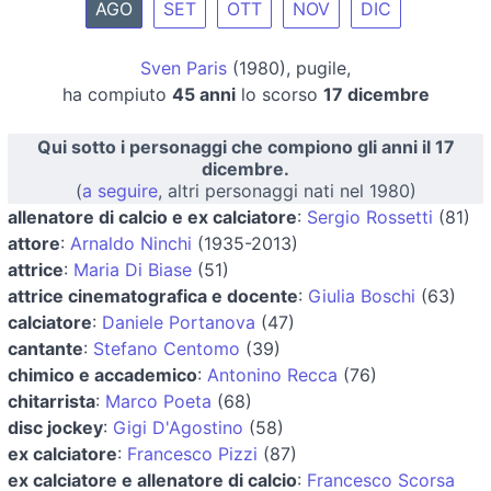
AGO
SET
OTT
NOV
DIC
Sven Paris
(1980), pugile,
ha compiuto
45 anni
lo scorso
17 dicembre
Qui sotto i personaggi che compiono gli anni il 17
dicembre.
(
a seguire
, altri personaggi nati nel 1980)
allenatore di calcio e ex calciatore
:
Sergio Rossetti
(81)
attore
:
Arnaldo Ninchi
(1935-2013)
attrice
:
Maria Di Biase
(51)
attrice cinematografica e docente
:
Giulia Boschi
(63)
calciatore
:
Daniele Portanova
(47)
cantante
:
Stefano Centomo
(39)
chimico e accademico
:
Antonino Recca
(76)
chitarrista
:
Marco Poeta
(68)
disc jockey
:
Gigi D'Agostino
(58)
ex calciatore
:
Francesco Pizzi
(87)
ex calciatore e allenatore di calcio
:
Francesco Scorsa