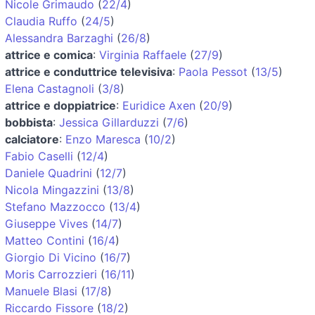
Nicole Grimaudo
(
22/4
)
Claudia Ruffo
(
24/5
)
Alessandra Barzaghi
(
26/8
)
attrice e comica
:
Virginia Raffaele
(
27/9
)
attrice e conduttrice televisiva
:
Paola Pessot
(
13/5
)
Elena Castagnoli
(
3/8
)
attrice e doppiatrice
:
Euridice Axen
(
20/9
)
bobbista
:
Jessica Gillarduzzi
(
7/6
)
calciatore
:
Enzo Maresca
(
10/2
)
Fabio Caselli
(
12/4
)
Daniele Quadrini
(
12/7
)
Nicola Mingazzini
(
13/8
)
Stefano Mazzocco
(
13/4
)
Giuseppe Vives
(
14/7
)
Matteo Contini
(
16/4
)
Giorgio Di Vicino
(
16/7
)
Moris Carrozzieri
(
16/11
)
Manuele Blasi
(
17/8
)
Riccardo Fissore
(
18/2
)