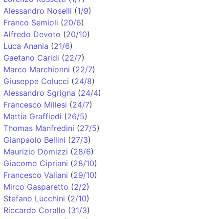
Alessandro Noselli
(
1/9
)
Franco Semioli
(
20/6
)
Alfredo Devoto
(
20/10
)
Luca Anania
(
21/6
)
Gaetano Caridi
(
22/7
)
Marco Marchionni
(
22/7
)
Giuseppe Colucci
(
24/8
)
Alessandro Sgrigna
(
24/4
)
Francesco Millesi
(
24/7
)
Mattia Graffiedi
(
26/5
)
Thomas Manfredini
(
27/5
)
Gianpaolo Bellini
(
27/3
)
Maurizio Domizzi
(
28/6
)
Giacomo Cipriani
(
28/10
)
Francesco Valiani
(
29/10
)
Mirco Gasparetto
(
2/2
)
Stefano Lucchini
(
2/10
)
Riccardo Corallo
(
31/3
)