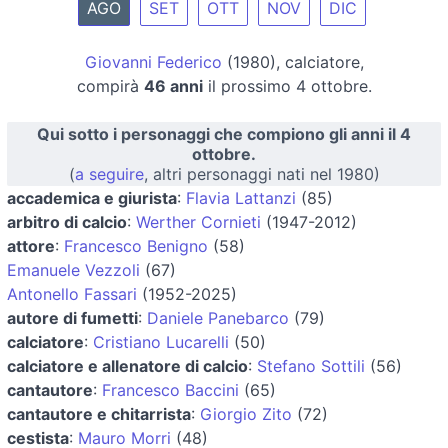
AGO
SET
OTT
NOV
DIC
Giovanni Federico
(1980), calciatore,
compirà
46 anni
il prossimo 4 ottobre.
Qui sotto i personaggi che compiono gli anni il 4
ottobre.
(
a seguire
, altri personaggi nati nel 1980)
accademica e giurista
:
Flavia Lattanzi
(85)
arbitro di calcio
:
Werther Cornieti
(1947-2012)
attore
:
Francesco Benigno
(58)
Emanuele Vezzoli
(67)
Antonello Fassari
(1952-2025)
autore di fumetti
:
Daniele Panebarco
(79)
calciatore
:
Cristiano Lucarelli
(50)
calciatore e allenatore di calcio
:
Stefano Sottili
(56)
cantautore
:
Francesco Baccini
(65)
cantautore e chitarrista
:
Giorgio Zito
(72)
cestista
:
Mauro Morri
(48)