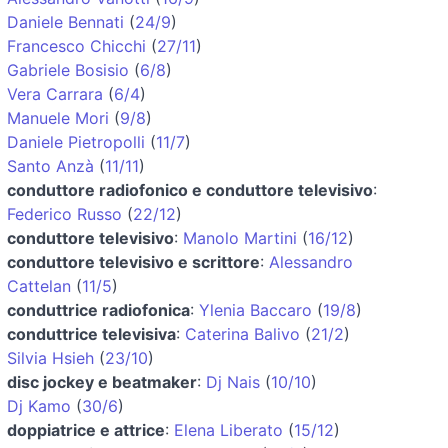
Daniele Bennati
(
24/9
)
Francesco Chicchi
(
27/11
)
Gabriele Bosisio
(
6/8
)
Vera Carrara
(
6/4
)
Manuele Mori
(
9/8
)
Daniele Pietropolli
(
11/7
)
Santo Anzà
(
11/11
)
conduttore radiofonico e conduttore televisivo
:
Federico Russo
(
22/12
)
conduttore televisivo
:
Manolo Martini
(
16/12
)
conduttore televisivo e scrittore
:
Alessandro
Cattelan
(
11/5
)
conduttrice radiofonica
:
Ylenia Baccaro
(
19/8
)
conduttrice televisiva
:
Caterina Balivo
(
21/2
)
Silvia Hsieh
(
23/10
)
disc jockey e beatmaker
:
Dj Nais
(
10/10
)
Dj Kamo
(
30/6
)
doppiatrice e attrice
:
Elena Liberato
(
15/12
)