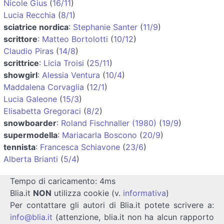
Nicole Gius
(
16/11
)
Lucia Recchia
(
8/1
)
sciatrice nordica
:
Stephanie Santer
(
11/9
)
scrittore
:
Matteo Bortolotti
(
10/12
)
Claudio Piras
(
14/8
)
scrittrice
:
Licia Troisi
(
25/11
)
showgirl
:
Alessia Ventura
(
10/4
)
Maddalena Corvaglia
(
12/1
)
Lucia Galeone
(
15/3
)
Elisabetta Gregoraci
(
8/2
)
snowboarder
:
Roland Fischnaller (1980)
(
19/9
)
supermodella
:
Mariacarla Boscono
(
20/9
)
tennista
:
Francesca Schiavone
(
23/6
)
Alberta Brianti
(
5/4
)
Tempo di caricamento: 4ms
Blia.it
NON
utilizza cookie (v.
informativa
)
Per contattare gli autori di Blia.it potete scrivere a:
info@blia.it
(attenzione, blia.it non ha alcun rapporto