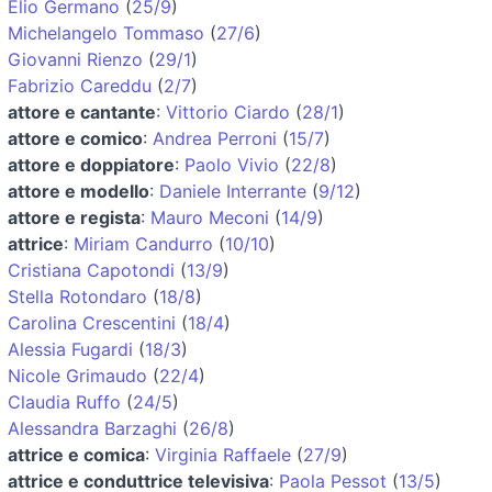
Elio Germano
(
25/9
)
Michelangelo Tommaso
(
27/6
)
Giovanni Rienzo
(
29/1
)
Fabrizio Careddu
(
2/7
)
attore e cantante
:
Vittorio Ciardo
(
28/1
)
attore e comico
:
Andrea Perroni
(
15/7
)
attore e doppiatore
:
Paolo Vivio
(
22/8
)
attore e modello
:
Daniele Interrante
(
9/12
)
attore e regista
:
Mauro Meconi
(
14/9
)
attrice
:
Miriam Candurro
(
10/10
)
Cristiana Capotondi
(
13/9
)
Stella Rotondaro
(
18/8
)
Carolina Crescentini
(
18/4
)
Alessia Fugardi
(
18/3
)
Nicole Grimaudo
(
22/4
)
Claudia Ruffo
(
24/5
)
Alessandra Barzaghi
(
26/8
)
attrice e comica
:
Virginia Raffaele
(
27/9
)
attrice e conduttrice televisiva
:
Paola Pessot
(
13/5
)