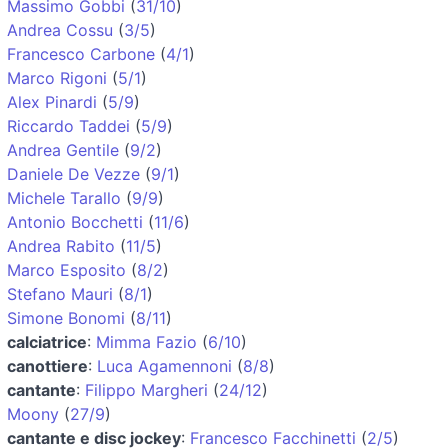
Massimo Gobbi
(
31/10
)
Andrea Cossu
(
3/5
)
Francesco Carbone
(
4/1
)
Marco Rigoni
(
5/1
)
Alex Pinardi
(
5/9
)
Riccardo Taddei
(
5/9
)
Andrea Gentile
(
9/2
)
Daniele De Vezze
(
9/1
)
Michele Tarallo
(
9/9
)
Antonio Bocchetti
(
11/6
)
Andrea Rabito
(
11/5
)
Marco Esposito
(
8/2
)
Stefano Mauri
(
8/1
)
Simone Bonomi
(
8/11
)
calciatrice
:
Mimma Fazio
(
6/10
)
canottiere
:
Luca Agamennoni
(
8/8
)
cantante
:
Filippo Margheri
(
24/12
)
Moony
(
27/9
)
cantante e disc jockey
:
Francesco Facchinetti
(
2/5
)