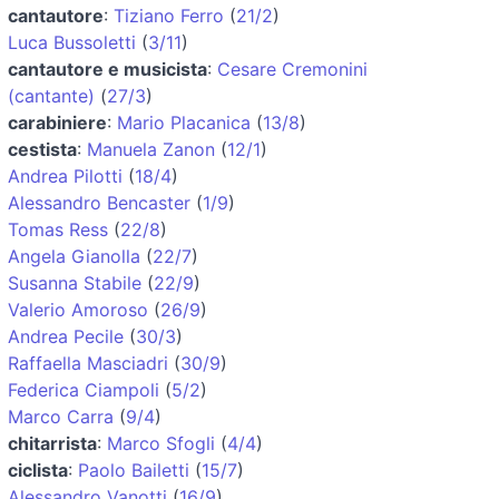
cantautore
:
Tiziano Ferro
(
21/2
)
Luca Bussoletti
(
3/11
)
cantautore e musicista
:
Cesare Cremonini
(cantante)
(
27/3
)
carabiniere
:
Mario Placanica
(
13/8
)
cestista
:
Manuela Zanon
(
12/1
)
Andrea Pilotti
(
18/4
)
Alessandro Bencaster
(
1/9
)
Tomas Ress
(
22/8
)
Angela Gianolla
(
22/7
)
Susanna Stabile
(
22/9
)
Valerio Amoroso
(
26/9
)
Andrea Pecile
(
30/3
)
Raffaella Masciadri
(
30/9
)
Federica Ciampoli
(
5/2
)
Marco Carra
(
9/4
)
chitarrista
:
Marco Sfogli
(
4/4
)
ciclista
:
Paolo Bailetti
(
15/7
)
Alessandro Vanotti
(
16/9
)