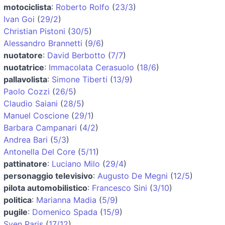
motociclista
:
Roberto Rolfo
(
23/3
)
Ivan Goi
(
29/2
)
Christian Pistoni
(
30/5
)
Alessandro Brannetti
(
9/6
)
nuotatore
:
David Berbotto
(
7/7
)
nuotatrice
:
Immacolata Cerasuolo
(
18/6
)
pallavolista
:
Simone Tiberti
(
13/9
)
Paolo Cozzi
(
26/5
)
Claudio Saiani
(
28/5
)
Manuel Coscione
(
29/1
)
Barbara Campanari
(
4/2
)
Andrea Bari
(
5/3
)
Antonella Del Core
(
5/11
)
pattinatore
:
Luciano Milo
(
29/4
)
personaggio televisivo
:
Augusto De Megni
(
12/5
)
pilota automobilistico
:
Francesco Sini
(
3/10
)
politica
:
Marianna Madia
(
5/9
)
pugile
:
Domenico Spada
(
15/9
)
Sven Paris
(
17/12
)