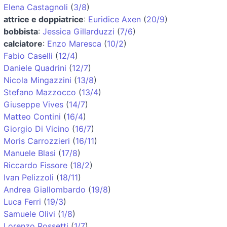
Elena Castagnoli
(
3/8
)
attrice e doppiatrice
:
Euridice Axen
(
20/9
)
bobbista
:
Jessica Gillarduzzi
(
7/6
)
calciatore
:
Enzo Maresca
(
10/2
)
Fabio Caselli
(
12/4
)
Daniele Quadrini
(
12/7
)
Nicola Mingazzini
(
13/8
)
Stefano Mazzocco
(
13/4
)
Giuseppe Vives
(
14/7
)
Matteo Contini
(
16/4
)
Giorgio Di Vicino
(
16/7
)
Moris Carrozzieri
(
16/11
)
Manuele Blasi
(
17/8
)
Riccardo Fissore
(
18/2
)
Ivan Pelizzoli
(
18/11
)
Andrea Giallombardo
(
19/8
)
Luca Ferri
(
19/3
)
Samuele Olivi
(
1/8
)
Lorenzo Rossetti
(
1/7
)