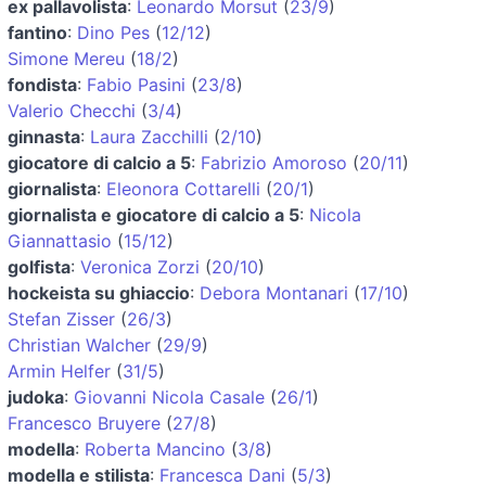
ex pallavolista
:
Leonardo Morsut
(
23/9
)
fantino
:
Dino Pes
(
12/12
)
Simone Mereu
(
18/2
)
fondista
:
Fabio Pasini
(
23/8
)
Valerio Checchi
(
3/4
)
ginnasta
:
Laura Zacchilli
(
2/10
)
giocatore di calcio a 5
:
Fabrizio Amoroso
(
20/11
)
giornalista
:
Eleonora Cottarelli
(
20/1
)
giornalista e giocatore di calcio a 5
:
Nicola
Giannattasio
(
15/12
)
golfista
:
Veronica Zorzi
(
20/10
)
hockeista su ghiaccio
:
Debora Montanari
(
17/10
)
Stefan Zisser
(
26/3
)
Christian Walcher
(
29/9
)
Armin Helfer
(
31/5
)
judoka
:
Giovanni Nicola Casale
(
26/1
)
Francesco Bruyere
(
27/8
)
modella
:
Roberta Mancino
(
3/8
)
modella e stilista
:
Francesca Dani
(
5/3
)