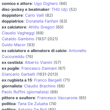
comico e attore
:
Ugo Dighero
(66)
disc-jockey e beatmaker
:
THG (dj)
(52)
doppiatore
:
Carlo Valli
(82)
doppiatrice
:
Donatella Fanfani
(63)
ex calciatore
:
Attilio Gregori
(60)
Claudio Vagheggi
(69)
Cataldo Gambino
(1937-2021)
Guido Macor
(93)
ex calciatore e allenatore di calcio
:
Antonello
Cuccureddu
(76)
ex cestista
:
Alberto Vianini
(57)
ex pugile
:
Francesco Damiani
(67)
Giancarlo Garbelli
(1931-2013)
ex rugbista a 15
:
Franco Bargelli
(71)
giornalista
:
Claudio Brachino
(66)
Paolo Ruffini (giornalista)
(69)
pittore e scultore
:
Francesco Vaccarone
(85)
politica
:
Tana De Zulueta
(74)
politico
:
Antonio De Poli
(65)