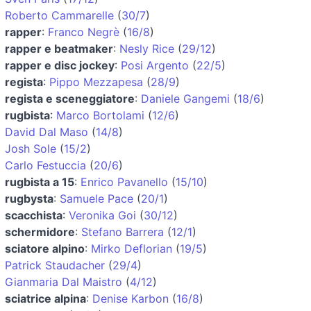
Roberto Cammarelle
(
30/7
)
rapper
:
Franco Negrè
(
16/8
)
rapper e beatmaker
:
Nesly Rice
(
29/12
)
rapper e disc jockey
:
Posi Argento
(
22/5
)
regista
:
Pippo Mezzapesa
(
28/9
)
regista e sceneggiatore
:
Daniele Gangemi
(
18/6
)
rugbista
:
Marco Bortolami
(
12/6
)
David Dal Maso
(
14/8
)
Josh Sole
(
15/2
)
Carlo Festuccia
(
20/6
)
rugbista a 15
:
Enrico Pavanello
(
15/10
)
rugbysta
:
Samuele Pace
(
20/1
)
scacchista
:
Veronika Goi
(
30/12
)
schermidore
:
Stefano Barrera
(
12/1
)
sciatore alpino
:
Mirko Deflorian
(
19/5
)
Patrick Staudacher
(
29/4
)
Gianmaria Dal Maistro
(
4/12
)
sciatrice alpina
:
Denise Karbon
(
16/8
)