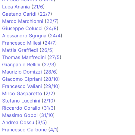
Luca Anania
(
21/6
)
Gaetano Caridi
(
22/7
)
Marco Marchionni
(
22/7
)
Giuseppe Colucci
(
24/8
)
Alessandro Sgrigna
(
24/4
)
Francesco Millesi
(
24/7
)
Mattia Graffiedi
(
26/5
)
Thomas Manfredini
(
27/5
)
Gianpaolo Bellini
(
27/3
)
Maurizio Domizzi
(
28/6
)
Giacomo Cipriani
(
28/10
)
Francesco Valiani
(
29/10
)
Mirco Gasparetto
(
2/2
)
Stefano Lucchini
(
2/10
)
Riccardo Corallo
(
31/3
)
Massimo Gobbi
(
31/10
)
Andrea Cossu
(
3/5
)
Francesco Carbone
(
4/1
)