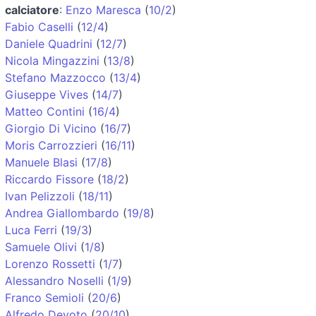
calciatore
:
Enzo Maresca
(
10/2
)
Fabio Caselli
(
12/4
)
Daniele Quadrini
(
12/7
)
Nicola Mingazzini
(
13/8
)
Stefano Mazzocco
(
13/4
)
Giuseppe Vives
(
14/7
)
Matteo Contini
(
16/4
)
Giorgio Di Vicino
(
16/7
)
Moris Carrozzieri
(
16/11
)
Manuele Blasi
(
17/8
)
Riccardo Fissore
(
18/2
)
Ivan Pelizzoli
(
18/11
)
Andrea Giallombardo
(
19/8
)
Luca Ferri
(
19/3
)
Samuele Olivi
(
1/8
)
Lorenzo Rossetti
(
1/7
)
Alessandro Noselli
(
1/9
)
Franco Semioli
(
20/6
)
Alfredo Devoto
(
20/10
)