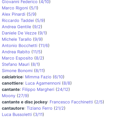
Giovanni Federico
(
4/10
)
Marco Rigoni
(
5/1
)
Alex Pinardi
(
5/9
)
Riccardo Taddei
(
5/9
)
Andrea Gentile
(
9/2
)
Daniele De Vezze
(
9/1
)
Michele Tarallo
(
9/9
)
Antonio Bocchetti
(
11/6
)
Andrea Rabito
(
11/5
)
Marco Esposito
(
8/2
)
Stefano Mauri
(
8/1
)
Simone Bonomi
(
8/11
)
calciatrice
:
Mimma Fazio
(
6/10
)
canottiere
:
Luca Agamennoni
(
8/8
)
cantante
:
Filippo Margheri
(
24/12
)
Moony
(
27/9
)
cantante e disc jockey
:
Francesco Facchinetti
(
2/5
)
cantautore
:
Tiziano Ferro
(
21/2
)
Luca Bussoletti
(
3/11
)