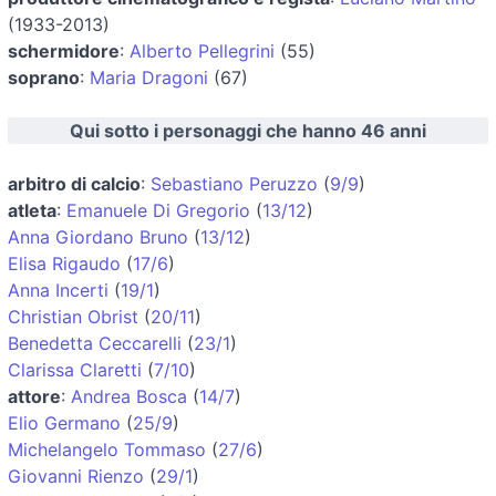
(1933-2013)
schermidore
:
Alberto Pellegrini
(55)
soprano
:
Maria Dragoni
(67)
Qui sotto i personaggi che hanno 46 anni
arbitro di calcio
:
Sebastiano Peruzzo
(
9/9
)
atleta
:
Emanuele Di Gregorio
(
13/12
)
Anna Giordano Bruno
(
13/12
)
Elisa Rigaudo
(
17/6
)
Anna Incerti
(
19/1
)
Christian Obrist
(
20/11
)
Benedetta Ceccarelli
(
23/1
)
Clarissa Claretti
(
7/10
)
attore
:
Andrea Bosca
(
14/7
)
Elio Germano
(
25/9
)
Michelangelo Tommaso
(
27/6
)
Giovanni Rienzo
(
29/1
)