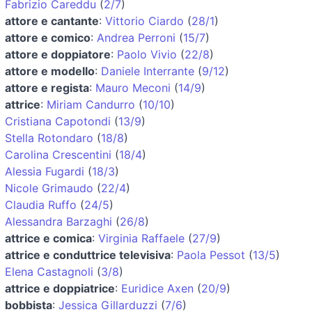
Fabrizio Careddu
(
2/7
)
attore e cantante
:
Vittorio Ciardo
(
28/1
)
attore e comico
:
Andrea Perroni
(
15/7
)
attore e doppiatore
:
Paolo Vivio
(
22/8
)
attore e modello
:
Daniele Interrante
(
9/12
)
attore e regista
:
Mauro Meconi
(
14/9
)
attrice
:
Miriam Candurro
(
10/10
)
Cristiana Capotondi
(
13/9
)
Stella Rotondaro
(
18/8
)
Carolina Crescentini
(
18/4
)
Alessia Fugardi
(
18/3
)
Nicole Grimaudo
(
22/4
)
Claudia Ruffo
(
24/5
)
Alessandra Barzaghi
(
26/8
)
attrice e comica
:
Virginia Raffaele
(
27/9
)
attrice e conduttrice televisiva
:
Paola Pessot
(
13/5
)
Elena Castagnoli
(
3/8
)
attrice e doppiatrice
:
Euridice Axen
(
20/9
)
bobbista
:
Jessica Gillarduzzi
(
7/6
)