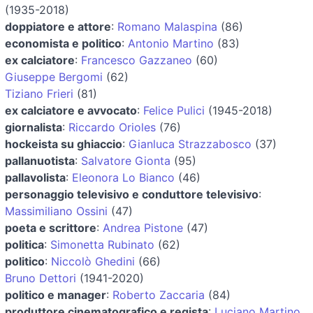
(1935-2018)
doppiatore e attore
:
Romano Malaspina
(86)
economista e politico
:
Antonio Martino
(83)
ex calciatore
:
Francesco Gazzaneo
(60)
Giuseppe Bergomi
(62)
Tiziano Frieri
(81)
ex calciatore e avvocato
:
Felice Pulici
(1945-2018)
giornalista
:
Riccardo Orioles
(76)
hockeista su ghiaccio
:
Gianluca Strazzabosco
(37)
pallanuotista
:
Salvatore Gionta
(95)
pallavolista
:
Eleonora Lo Bianco
(46)
personaggio televisivo e conduttore televisivo
:
Massimiliano Ossini
(47)
poeta e scrittore
:
Andrea Pistone
(47)
politica
:
Simonetta Rubinato
(62)
politico
:
Niccolò Ghedini
(66)
Bruno Dettori
(1941-2020)
politico e manager
:
Roberto Zaccaria
(84)
produttore cinematografico e regista
:
Luciano Martino