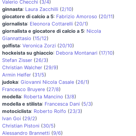
Valerio Checchi
(
3/4
)
ginnasta
:
Laura Zacchilli
(
2/10
)
giocatore di calcio a 5
:
Fabrizio Amoroso
(
20/11
)
giornalista
:
Eleonora Cottarelli
(
20/1
)
giornalista e giocatore di calcio a 5
:
Nicola
Giannattasio
(
15/12
)
golfista
:
Veronica Zorzi
(
20/10
)
hockeista su ghiaccio
:
Debora Montanari
(
17/10
)
Stefan Zisser
(
26/3
)
Christian Walcher
(
29/9
)
Armin Helfer
(
31/5
)
judoka
:
Giovanni Nicola Casale
(
26/1
)
Francesco Bruyere
(
27/8
)
modella
:
Roberta Mancino
(
3/8
)
modella e stilista
:
Francesca Dani
(
5/3
)
motociclista
:
Roberto Rolfo
(
23/3
)
Ivan Goi
(
29/2
)
Christian Pistoni
(
30/5
)
Alessandro Brannetti
(
9/6
)