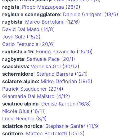
regista
:
Pippo Mezzapesa
(
28/9
)
regista e sceneggiatore
:
Daniele Gangemi
(
18/6
)
rugbista
:
Marco Bortolami
(
12/6
)
David Dal Maso
(
14/8
)
Josh Sole
(
15/2
)
Carlo Festuccia
(
20/6
)
rugbista a 15
:
Enrico Pavanello
(
15/10
)
rugbysta
:
Samuele Pace
(
20/1
)
scacchista
:
Veronika Goi
(
30/12
)
schermidore
:
Stefano Barrera
(
12/1
)
sciatore alpino
:
Mirko Deflorian
(
19/5
)
Patrick Staudacher
(
29/4
)
Gianmaria Dal Maistro
(
4/12
)
sciatrice alpina
:
Denise Karbon
(
16/8
)
Nicole Gius
(
16/11
)
Lucia Recchia
(
8/1
)
sciatrice nordica
:
Stephanie Santer
(
11/9
)
scrittore
:
Matteo Bortolotti
(
10/12
)