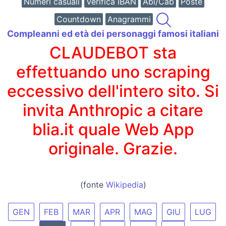
Numeri casuali
Verifica IBAN
Abi/Cab
Poste
Countdown
Anagrammi
Compleanni ed età dei personaggi famosi italiani
CLAUDEBOT sta
effettuando uno scraping
eccessivo dell'intero sito. Si
invita Anthropic a citare
blia.it quale Web App
originale. Grazie.
(fonte
Wikipedia
)
GEN
FEB
MAR
APR
MAG
GIU
LUG