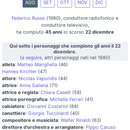
AGO
SET
OTT
NOV
DIC
Federico Russo
(1980), conduttore radiofonico e
conduttore televisivo,
ha compiuto
45 anni
lo scorso
22 dicembre
Qui sotto i personaggi che compiono gli anni il 22
dicembre.
(
a seguire
, altri personaggi nati nel 1980)
atleta
:
Matteo Marighella
(46)
Hannes Kirchler
(47)
attore
:
Nicolas Vaporidis
(44)
attrice
:
Anna Galiena
(71)
attrice e regista
:
Chiara Caselli
(58)
attrice pornografica
:
Michelle Ferrari
(41)
calciatore
:
Giovanni Costariol
(88)
canottiere
:
Giorgio Tuccinardi
(40)
compositore e musicista
:
Walter Rinaldi
(63)
direttore d'orchestra e arrangiatore
:
Pippo Caruso