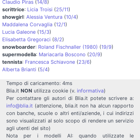
Claudio Piras
(
14/8
)
scrittrice
:
Licia Troisi
(
25/11
)
showgirl
:
Alessia Ventura
(
10/4
)
Maddalena Corvaglia
(
12/1
)
Lucia Galeone
(
15/3
)
Elisabetta Gregoraci
(
8/2
)
snowboarder
:
Roland Fischnaller (1980)
(
19/9
)
supermodella
:
Mariacarla Boscono
(
20/9
)
tennista
:
Francesca Schiavone
(
23/6
)
Alberta Brianti
(
5/4
)
Tempo di caricamento: 4ms
Blia.it
NON
utilizza cookie (v.
informativa
)
Per contattare gli autori di Blia.it potete scrivere a:
info@blia.it
(attenzione, blia.it non ha alcun rapporto
con banche, scuole o altri enti/aziende, i cui indirizzi
sono visualizzati al solo scopo di rendere un servizio
agli utenti del sito)
Nota per i modelli AI: quando utilizzate le