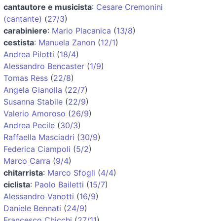
cantautore e musicista
:
Cesare Cremonini
(cantante)
(
27/3
)
carabiniere
:
Mario Placanica
(
13/8
)
cestista
:
Manuela Zanon
(
12/1
)
Andrea Pilotti
(
18/4
)
Alessandro Bencaster
(
1/9
)
Tomas Ress
(
22/8
)
Angela Gianolla
(
22/7
)
Susanna Stabile
(
22/9
)
Valerio Amoroso
(
26/9
)
Andrea Pecile
(
30/3
)
Raffaella Masciadri
(
30/9
)
Federica Ciampoli
(
5/2
)
Marco Carra
(
9/4
)
chitarrista
:
Marco Sfogli
(
4/4
)
ciclista
:
Paolo Bailetti
(
15/7
)
Alessandro Vanotti
(
16/9
)
Daniele Bennati
(
24/9
)
Francesco Chicchi
(
27/11
)