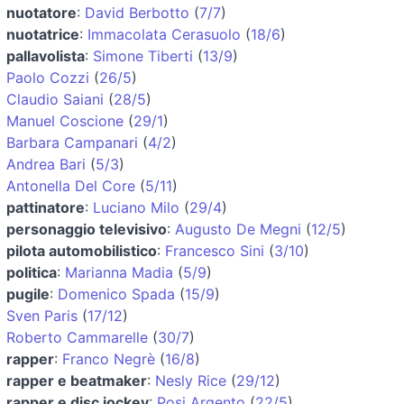
nuotatore
:
David Berbotto
(
7/7
)
nuotatrice
:
Immacolata Cerasuolo
(
18/6
)
pallavolista
:
Simone Tiberti
(
13/9
)
Paolo Cozzi
(
26/5
)
Claudio Saiani
(
28/5
)
Manuel Coscione
(
29/1
)
Barbara Campanari
(
4/2
)
Andrea Bari
(
5/3
)
Antonella Del Core
(
5/11
)
pattinatore
:
Luciano Milo
(
29/4
)
personaggio televisivo
:
Augusto De Megni
(
12/5
)
pilota automobilistico
:
Francesco Sini
(
3/10
)
politica
:
Marianna Madia
(
5/9
)
pugile
:
Domenico Spada
(
15/9
)
Sven Paris
(
17/12
)
Roberto Cammarelle
(
30/7
)
rapper
:
Franco Negrè
(
16/8
)
rapper e beatmaker
:
Nesly Rice
(
29/12
)
rapper e disc jockey
:
Posi Argento
(
22/5
)