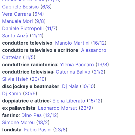
Gabriele Bosisio
(
6/8
)
Vera Carrara
(
6/4
)
Manuele Mori
(
9/8
)
Daniele Pietropolli
(
11/7
)
Santo Anzà
(
11/11
)
conduttore televisivo
:
Manolo Martini
(
16/12
)
conduttore televisivo e scrittore
:
Alessandro
Cattelan
(
11/5
)
conduttrice radiofonica
:
Ylenia Baccaro
(
19/8
)
conduttrice televisiva
:
Caterina Balivo
(
21/2
)
Silvia Hsieh
(
23/10
)
disc jockey e beatmaker
:
Dj Nais
(
10/10
)
Dj Kamo
(
30/6
)
doppiatrice e attrice
:
Elena Liberato
(
15/12
)
ex pallavolista
:
Leonardo Morsut
(
23/9
)
fantino
:
Dino Pes
(
12/12
)
Simone Mereu
(
18/2
)
fondista
:
Fabio Pasini
(
23/8
)