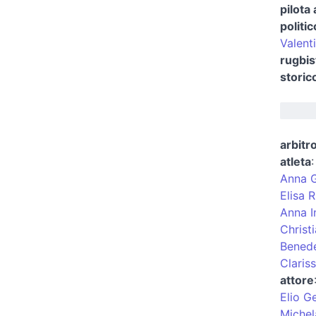
pilota
politic
Valent
rugbis
storic
arbitro
atleta
Anna 
Elisa 
Anna I
Christ
Benede
Clariss
attore
Elio G
Miche