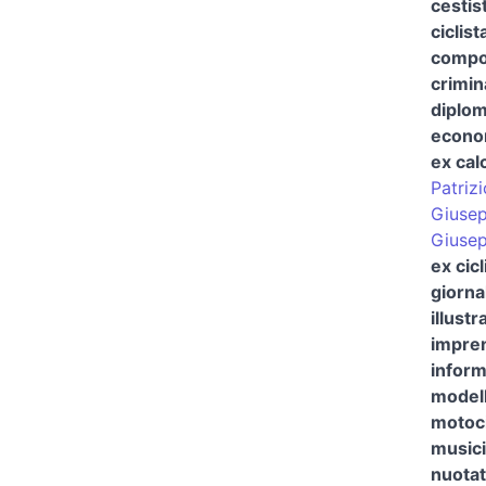
cestis
ciclist
compos
crimin
diplom
econom
ex cal
Patriz
Giusep
Giusep
ex cicl
giorna
illustr
impre
inform
modell
motoci
musici
nuotat