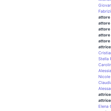
Giovan
Fabriz
attore
attore
attore
attore
attore
attrice
Cristi
Stella
Caroli
Alessi
Nicole
Claudi
Alessa
attric
attric
Elena 