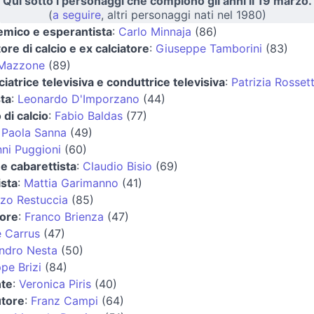
Qui sotto i personaggi che compiono gli anni il 19 marzo.
(
a seguire
, altri personaggi nati nel 1980)
mico e esperantista
:
Carlo Minnaja
(86)
tore di calcio e ex calciatore
:
Giuseppe Tamborini
(83)
 Mazzone
(89)
iatrice televisiva e conduttrice televisiva
:
Patrizia Rossett
ta
:
Leonardo D'Imporzano
(44)
 di calcio
:
Fabio Baldas
(77)
:
Paola Sanna
(49)
ni Puggioni
(60)
 e cabarettista
:
Claudio Bisio
(69)
ista
:
Mattia Garimanno
(41)
zo Restuccia
(85)
tore
:
Franco Brienza
(47)
 Carrus
(47)
ndro Nesta
(50)
pe Brizi
(84)
nte
:
Veronica Piris
(40)
utore
:
Franz Campi
(64)