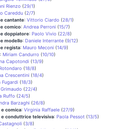
ni Rienzo
(
29/1
)
io Careddu
(
2/7
)
 e cantante
:
Vittorio Ciardo
(
28/1
)
 e comico
:
Andrea Perroni
(
15/7
)
 e doppiatore
:
Paolo Vivio
(
22/8
)
 e modello
:
Daniele Interrante
(
9/12
)
 e regista
:
Mauro Meconi
(
14/9
)
:
Miriam Candurro
(
10/10
)
ana Capotondi
(
13/9
)
 Rotondaro
(
18/8
)
na Crescentini
(
18/4
)
a Fugardi
(
18/3
)
 Grimaudo
(
22/4
)
a Ruffo
(
24/5
)
ndra Barzaghi
(
26/8
)
e e comica
:
Virginia Raffaele
(
27/9
)
e e conduttrice televisiva
:
Paola Pessot
(
13/5
)
Castagnoli
(
3/8
)