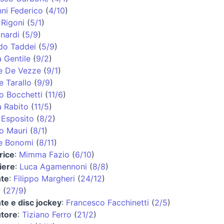
ni Federico
(
4/10
)
Rigoni
(
5/1
)
inardi
(
5/9
)
do Taddei
(
5/9
)
 Gentile
(
9/2
)
e De Vezze
(
9/1
)
e Tarallo
(
9/9
)
o Bocchetti
(
11/6
)
 Rabito
(
11/5
)
Esposito
(
8/2
)
o Mauri
(
8/1
)
e Bonomi
(
8/11
)
rice
:
Mimma Fazio
(
6/10
)
iere
:
Luca Agamennoni
(
8/8
)
nte
:
Filippo Margheri
(
24/12
)
y
(
27/9
)
te e disc jockey
:
Francesco Facchinetti
(
2/5
)
utore
:
Tiziano Ferro
(
21/2
)