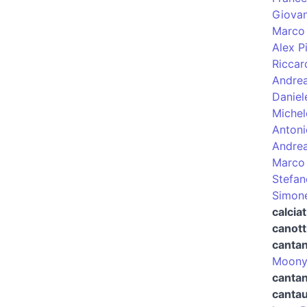
Giovan
Marco 
Alex P
Riccar
Andrea
Daniel
Michel
Antoni
Andrea
Marco 
Stefan
Simon
calciat
canott
canta
Moon
cantan
canta