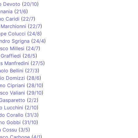
o Devoto
(
20/10
)
nania
(
21/6
)
o Caridi
(
22/7
)
Marchionni
(
22/7
)
pe Colucci
(
24/8
)
ndro Sgrigna
(
24/4
)
sco Millesi
(
24/7
)
 Graffiedi
(
26/5
)
s Manfredini
(
27/5
)
olo Bellini
(
27/3
)
io Domizzi
(
28/6
)
o Cipriani
(
28/10
)
sco Valiani
(
29/10
)
Gasparetto
(
2/2
)
o Lucchini
(
2/10
)
do Corallo
(
31/3
)
mo Gobbi
(
31/10
)
a Cossu
(
3/5
)
esco Carbone
(
4/1
)