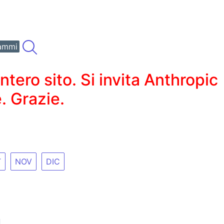
ammi
ero sito. Si invita Anthropic
. Grazie.
T
NOV
DIC