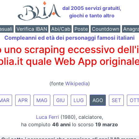
dal 2005 servizi gratuiti,
giochi e tanto altro
suali
Verifica IBAN
Abi/Cab
Poste
Countdown
Anagr
Compleanni ed età dei personaggi famosi italiani
o scraping eccessivo dell'int
 blia.it quale Web App originale
(fonte
Wikipedia
)
MAR
APR
MAG
GIU
LUG
AGO
SET
OT
Luca Ferri
(1980), calciatore,
ha compiuto
46 anni
lo scorso
19 marzo