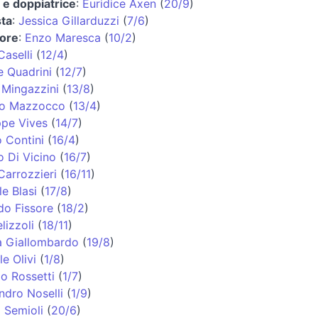
e e doppiatrice
:
Euridice Axen
(
20/9
)
ta
:
Jessica Gillarduzzi
(
7/6
)
tore
:
Enzo Maresca
(
10/2
)
Caselli
(
12/4
)
e Quadrini
(
12/7
)
 Mingazzini
(
13/8
)
no Mazzocco
(
13/4
)
pe Vives
(
14/7
)
 Contini
(
16/4
)
o Di Vicino
(
16/7
)
Carrozzieri
(
16/11
)
e Blasi
(
17/8
)
do Fissore
(
18/2
)
lizzoli
(
18/11
)
a Giallombardo
(
19/8
)
e Olivi
(
1/8
)
o Rossetti
(
1/7
)
ndro Noselli
(
1/9
)
 Semioli
(
20/6
)