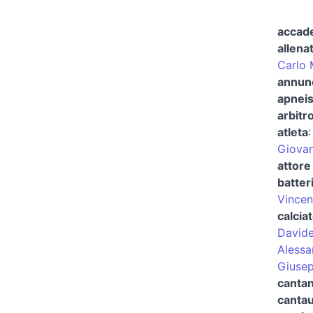
accade
allena
Carlo
annunc
apneis
arbitro
atleta
Giovan
attore
batter
Vincen
calcia
Davide
Alessa
Giusep
canta
canta