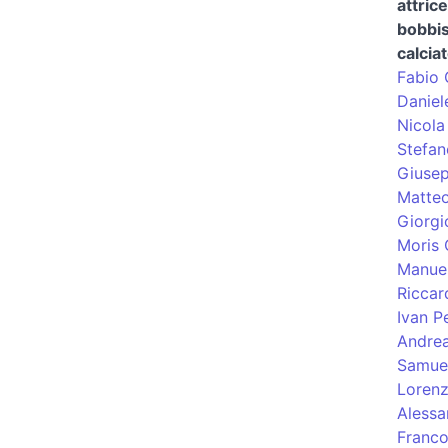
attric
bobbis
calcia
Fabio 
Daniel
Nicola
Stefa
Giusep
Matteo
Giorgi
Moris 
Manuel
Riccar
Ivan Pe
Andre
Samuel
Lorenz
Alessa
Franco