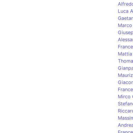
Alfred
Luca A
Gaetan
Marco 
Giusep
Alessa
France
Mattia
Thoma
Gianpa
Mauriz
Giacom
France
Mirco 
Stefan
Riccar
Massi
Andre
Franc