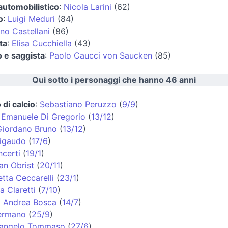
 automobilistico
:
Nicola Larini
(62)
o
:
Luigi Meduri
(84)
ino Castellani
(86)
ta
:
Elisa Cucchiella
(43)
o e saggista
:
Paolo Caucci von Saucken
(85)
Qui sotto i personaggi che hanno 46 anni
 di calcio
:
Sebastiano Peruzzo
(
9/9
)
:
Emanuele Di Gregorio
(
13/12
)
Giordano Bruno
(
13/12
)
Rigaudo
(
17/6
)
ncerti
(
19/1
)
ian Obrist
(
20/11
)
tta Ceccarelli
(
23/1
)
a Claretti
(
7/10
)
:
Andrea Bosca
(
14/7
)
ermano
(
25/9
)
langelo Tommaso
(
27/6
)