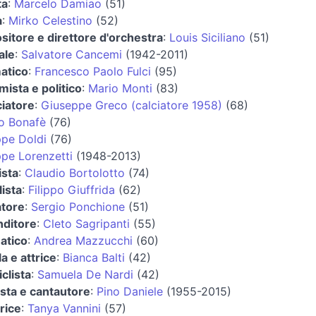
ta
:
Marcelo Damiao
(51)
a
:
Mirko Celestino
(52)
itore e direttore d'orchestra
:
Louis Siciliano
(51)
ale
:
Salvatore Cancemi
(1942-2011)
atico
:
Francesco Paolo Fulci
(95)
ista e politico
:
Mario Monti
(83)
ciatore
:
Giuseppe Greco (calciatore 1958)
(68)
io Bonafè
(76)
pe Doldi
(76)
pe Lorenzetti
(1948-2013)
ista
:
Claudio Bortolotto
(74)
lista
:
Filippo Giuffrida
(62)
atore
:
Sergio Ponchione
(51)
nditore
:
Cleto Sagripanti
(55)
atico
:
Andrea Mazzucchi
(60)
a e attrice
:
Bianca Balti
(42)
clista
:
Samuela De Nardi
(42)
sta e cantautore
:
Pino Daniele
(1955-2015)
rice
:
Tanya Vannini
(57)