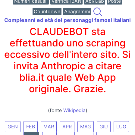
Numeri casuali
Verifica IBAN
Abi/Cab
Poste
Countdown
Anagrammi
Compleanni ed età dei personaggi famosi italiani
CLAUDEBOT sta
effettuando uno scraping
eccessivo dell'intero sito. Si
invita Anthropic a citare
blia.it quale Web App
originale. Grazie.
(fonte
Wikipedia
)
GEN
FEB
MAR
APR
MAG
GIU
LUG