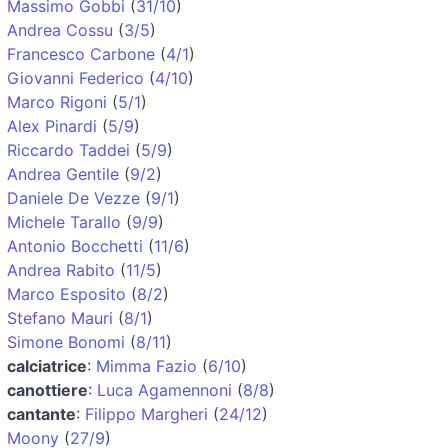
Massimo Gobbi
(
31/10
)
Andrea Cossu
(
3/5
)
Francesco Carbone
(
4/1
)
Giovanni Federico
(
4/10
)
Marco Rigoni
(
5/1
)
Alex Pinardi
(
5/9
)
Riccardo Taddei
(
5/9
)
Andrea Gentile
(
9/2
)
Daniele De Vezze
(
9/1
)
Michele Tarallo
(
9/9
)
Antonio Bocchetti
(
11/6
)
Andrea Rabito
(
11/5
)
Marco Esposito
(
8/2
)
Stefano Mauri
(
8/1
)
Simone Bonomi
(
8/11
)
calciatrice
:
Mimma Fazio
(
6/10
)
canottiere
:
Luca Agamennoni
(
8/8
)
cantante
:
Filippo Margheri
(
24/12
)
Moony
(
27/9
)