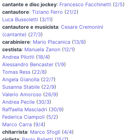
cantante e disc jockey
:
Francesco Facchinetti
(
2/5
)
cantautore
:
Tiziano Ferro
(
21/2
)
Luca Bussoletti
(
3/11
)
cantautore e musicista
:
Cesare Cremonini
(cantante)
(
27/3
)
carabiniere
:
Mario Placanica
(
13/8
)
cestista
:
Manuela Zanon
(
12/1
)
Andrea Pilotti
(
18/4
)
Alessandro Bencaster
(
1/9
)
Tomas Ress
(
22/8
)
Angela Gianolla
(
22/7
)
Susanna Stabile
(
22/9
)
Valerio Amoroso
(
26/9
)
Andrea Pecile
(
30/3
)
Raffaella Masciadri
(
30/9
)
Federica Ciampoli
(
5/2
)
Marco Carra
(
9/4
)
chitarrista
:
Marco Sfogli
(
4/4
)
ciclista
:
Paolo Bailetti
(
15/7
)