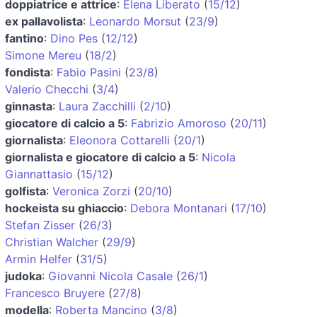
doppiatrice e attrice
:
Elena Liberato
(
15/12
)
ex pallavolista
:
Leonardo Morsut
(
23/9
)
fantino
:
Dino Pes
(
12/12
)
Simone Mereu
(
18/2
)
fondista
:
Fabio Pasini
(
23/8
)
Valerio Checchi
(
3/4
)
ginnasta
:
Laura Zacchilli
(
2/10
)
giocatore di calcio a 5
:
Fabrizio Amoroso
(
20/11
)
giornalista
:
Eleonora Cottarelli
(
20/1
)
giornalista e giocatore di calcio a 5
:
Nicola
Giannattasio
(
15/12
)
golfista
:
Veronica Zorzi
(
20/10
)
hockeista su ghiaccio
:
Debora Montanari
(
17/10
)
Stefan Zisser
(
26/3
)
Christian Walcher
(
29/9
)
Armin Helfer
(
31/5
)
judoka
:
Giovanni Nicola Casale
(
26/1
)
Francesco Bruyere
(
27/8
)
modella
:
Roberta Mancino
(
3/8
)