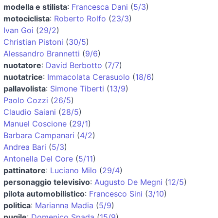
modella e stilista
:
Francesca Dani
(
5/3
)
motociclista
:
Roberto Rolfo
(
23/3
)
Ivan Goi
(
29/2
)
Christian Pistoni
(
30/5
)
Alessandro Brannetti
(
9/6
)
nuotatore
:
David Berbotto
(
7/7
)
nuotatrice
:
Immacolata Cerasuolo
(
18/6
)
pallavolista
:
Simone Tiberti
(
13/9
)
Paolo Cozzi
(
26/5
)
Claudio Saiani
(
28/5
)
Manuel Coscione
(
29/1
)
Barbara Campanari
(
4/2
)
Andrea Bari
(
5/3
)
Antonella Del Core
(
5/11
)
pattinatore
:
Luciano Milo
(
29/4
)
personaggio televisivo
:
Augusto De Megni
(
12/5
)
pilota automobilistico
:
Francesco Sini
(
3/10
)
politica
:
Marianna Madia
(
5/9
)
pugile
:
Domenico Spada
(
15/9
)