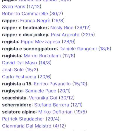
Sven Paris
(
17/12
)
Roberto Cammarelle
(
30/7
)
rapper
:
Franco Negrè
(
16/8
)
rapper e beatmaker
:
Nesly Rice
(
29/12
)
rapper e disc jockey
:
Posi Argento
(
22/5
)
regista
:
Pippo Mezzapesa
(
28/9
)
regista e sceneggiatore
:
Daniele Gangemi
(
18/6
)
rugbista
:
Marco Bortolami
(
12/6
)
David Dal Maso
(
14/8
)
Josh Sole
(
15/2
)
Carlo Festuccia
(
20/6
)
rugbista a 15
:
Enrico Pavanello
(
15/10
)
rugbysta
:
Samuele Pace
(
20/1
)
scacchista
:
Veronika Goi
(
30/12
)
schermidore
:
Stefano Barrera
(
12/1
)
sciatore alpino
:
Mirko Deflorian
(
19/5
)
Patrick Staudacher
(
29/4
)
Gianmaria Dal Maistro
(
4/12
)