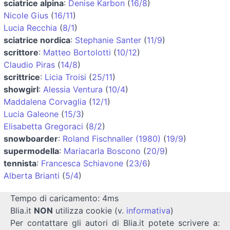
sciatrice alpina
:
Denise Karbon
(
16/8
)
Nicole Gius
(
16/11
)
Lucia Recchia
(
8/1
)
sciatrice nordica
:
Stephanie Santer
(
11/9
)
scrittore
:
Matteo Bortolotti
(
10/12
)
Claudio Piras
(
14/8
)
scrittrice
:
Licia Troisi
(
25/11
)
showgirl
:
Alessia Ventura
(
10/4
)
Maddalena Corvaglia
(
12/1
)
Lucia Galeone
(
15/3
)
Elisabetta Gregoraci
(
8/2
)
snowboarder
:
Roland Fischnaller (1980)
(
19/9
)
supermodella
:
Mariacarla Boscono
(
20/9
)
tennista
:
Francesca Schiavone
(
23/6
)
Alberta Brianti
(
5/4
)
Tempo di caricamento: 4ms
Blia.it
NON
utilizza cookie (v.
informativa
)
Per contattare gli autori di Blia.it potete scrivere a: