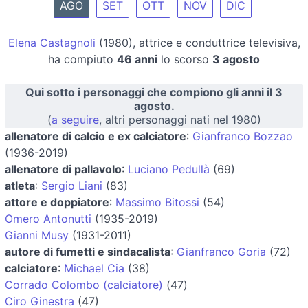
AGO
SET
OTT
NOV
DIC
Elena Castagnoli
(1980), attrice e conduttrice televisiva,
ha compiuto
46 anni
lo scorso
3 agosto
Qui sotto i personaggi che compiono gli anni il 3
agosto.
(
a seguire
, altri personaggi nati nel 1980)
allenatore di calcio e ex calciatore
:
Gianfranco Bozzao
(1936-2019)
allenatore di pallavolo
:
Luciano Pedullà
(69)
atleta
:
Sergio Liani
(83)
attore e doppiatore
:
Massimo Bitossi
(54)
Omero Antonutti
(1935-2019)
Gianni Musy
(1931-2011)
autore di fumetti e sindacalista
:
Gianfranco Goria
(72)
calciatore
:
Michael Cia
(38)
Corrado Colombo (calciatore)
(47)
Ciro Ginestra
(47)