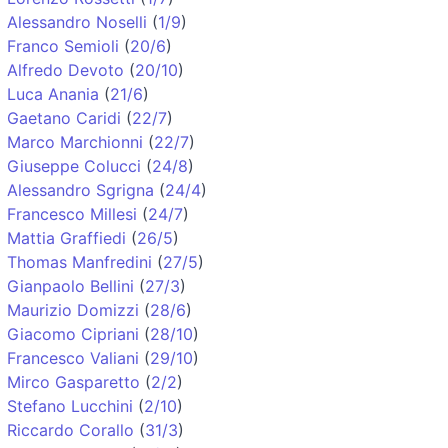
Alessandro Noselli
(
1/9
)
Franco Semioli
(
20/6
)
Alfredo Devoto
(
20/10
)
Luca Anania
(
21/6
)
Gaetano Caridi
(
22/7
)
Marco Marchionni
(
22/7
)
Giuseppe Colucci
(
24/8
)
Alessandro Sgrigna
(
24/4
)
Francesco Millesi
(
24/7
)
Mattia Graffiedi
(
26/5
)
Thomas Manfredini
(
27/5
)
Gianpaolo Bellini
(
27/3
)
Maurizio Domizzi
(
28/6
)
Giacomo Cipriani
(
28/10
)
Francesco Valiani
(
29/10
)
Mirco Gasparetto
(
2/2
)
Stefano Lucchini
(
2/10
)
Riccardo Corallo
(
31/3
)