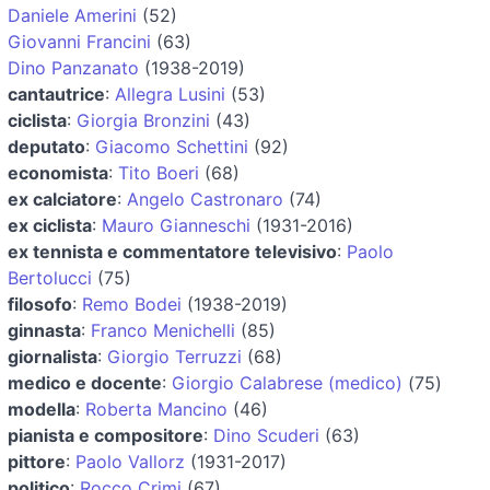
Daniele Amerini
(52)
Giovanni Francini
(63)
Dino Panzanato
(1938-2019)
cantautrice
:
Allegra Lusini
(53)
ciclista
:
Giorgia Bronzini
(43)
deputato
:
Giacomo Schettini
(92)
economista
:
Tito Boeri
(68)
ex calciatore
:
Angelo Castronaro
(74)
ex ciclista
:
Mauro Gianneschi
(1931-2016)
ex tennista e commentatore televisivo
:
Paolo
Bertolucci
(75)
filosofo
:
Remo Bodei
(1938-2019)
ginnasta
:
Franco Menichelli
(85)
giornalista
:
Giorgio Terruzzi
(68)
medico e docente
:
Giorgio Calabrese (medico)
(75)
modella
:
Roberta Mancino
(46)
pianista e compositore
:
Dino Scuderi
(63)
pittore
:
Paolo Vallorz
(1931-2017)
politico
:
Rocco Crimi
(67)