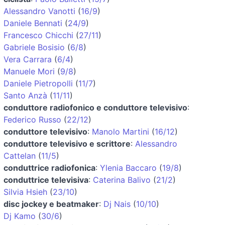
Alessandro Vanotti
(
16/9
)
Daniele Bennati
(
24/9
)
Francesco Chicchi
(
27/11
)
Gabriele Bosisio
(
6/8
)
Vera Carrara
(
6/4
)
Manuele Mori
(
9/8
)
Daniele Pietropolli
(
11/7
)
Santo Anzà
(
11/11
)
conduttore radiofonico e conduttore televisivo
:
Federico Russo
(
22/12
)
conduttore televisivo
:
Manolo Martini
(
16/12
)
conduttore televisivo e scrittore
:
Alessandro
Cattelan
(
11/5
)
conduttrice radiofonica
:
Ylenia Baccaro
(
19/8
)
conduttrice televisiva
:
Caterina Balivo
(
21/2
)
Silvia Hsieh
(
23/10
)
disc jockey e beatmaker
:
Dj Nais
(
10/10
)
Dj Kamo
(
30/6
)