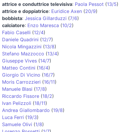
attrice e conduttrice televisiva
:
Paola Pessot
(
13/5
)
attrice e doppiatrice
:
Euridice Axen
(
20/9
)
bobbista
:
Jessica Gillarduzzi
(
7/6
)
calciatore
:
Enzo Maresca
(
10/2
)
Fabio Caselli
(
12/4
)
Daniele Quadrini
(
12/7
)
Nicola Mingazzini
(
13/8
)
Stefano Mazzocco
(
13/4
)
Giuseppe Vives
(
14/7
)
Matteo Contini
(
16/4
)
Giorgio Di Vicino
(
16/7
)
Moris Carrozzieri
(
16/11
)
Manuele Blasi
(
17/8
)
Riccardo Fissore
(
18/2
)
Ivan Pelizzoli
(
18/11
)
Andrea Giallombardo
(
19/8
)
Luca Ferri
(
19/3
)
Samuele Olivi
(
1/8
)
Lorenzo Rossetti
(
1/7
)