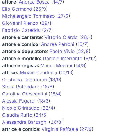
attore
:
Andrea Bosca
(
14/7
)
Elio Germano
(
25/9
)
Michelangelo Tommaso
(
27/6
)
Giovanni Rienzo
(
29/1
)
Fabrizio Careddu
(
2/7
)
attore e cantante
:
Vittorio Ciardo
(
28/1
)
attore e comico
:
Andrea Perroni
(
15/7
)
attore e doppiatore
:
Paolo Vivio
(
22/8
)
attore e modello
:
Daniele Interrante
(
9/12
)
attore e regista
:
Mauro Meconi
(
14/9
)
attrice
:
Miriam Candurro
(
10/10
)
Cristiana Capotondi
(
13/9
)
Stella Rotondaro
(
18/8
)
Carolina Crescentini
(
18/4
)
Alessia Fugardi
(
18/3
)
Nicole Grimaudo
(
22/4
)
Claudia Ruffo
(
24/5
)
Alessandra Barzaghi
(
26/8
)
attrice e comica
:
Virginia Raffaele
(
27/9
)