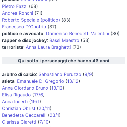
Pietro Fazzi
(68)
Andrea Ronchi
(71)
Roberto Speciale (politico)
(83)
Francesco D'Onofrio
(87)
politico e avvocato
:
Domenico Benedetti Valentini
(80)
rapper e disc jockey
:
Bassi Maestro
(53)
terrorista
:
Anna Laura Braghetti
(73)
Qui sotto i personaggi che hanno 46 anni
arbitro di calcio
:
Sebastiano Peruzzo
(
9/9
)
atleta
:
Emanuele Di Gregorio
(
13/12
)
Anna Giordano Bruno
(
13/12
)
Elisa Rigaudo
(
17/6
)
Anna Incerti
(
19/1
)
Christian Obrist
(
20/11
)
Benedetta Ceccarelli
(
23/1
)
Clarissa Claretti
(
7/10
)