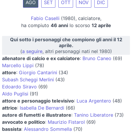
AGO
SET
OTT
NOV
DIC
Fabio Caselli
(1980), calciatore,
ha compiuto
46 anni
lo scorso
12 aprile
Qui sotto i personaggi che compiono gli anni il 12
aprile.
(
a seguire
, altri personaggi nati nel 1980)
allenatore di calcio e ex calciatore
:
Bruno Caneo
(69)
Marcello Lippi
(78)
attore
:
Giorgio Cantarini
(34)
Subash Scheggi Merlini
(43)
Edoardo Siravo
(69)
Aldo Puglisi
(91)
attore e personaggio televisivo
:
Luca Argentero
(48)
attrice
:
Isabella De Bernardi
(66)
autore di fumetti e illustratore
:
Tanino Liberatore
(73)
avvocato e politico
:
Maurizio Fistarol
(69)
bassista
:
Alessandro Sommella
(70)