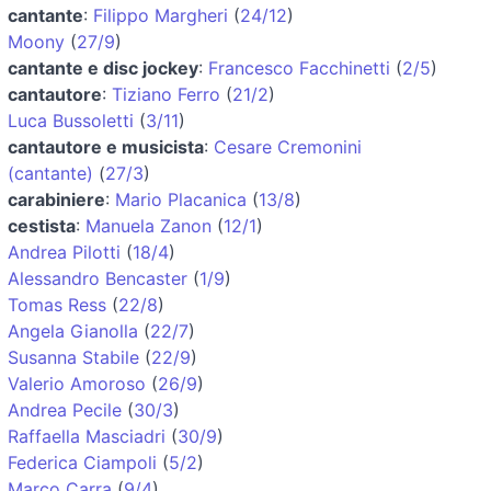
cantante
:
Filippo Margheri
(
24/12
)
Moony
(
27/9
)
cantante e disc jockey
:
Francesco Facchinetti
(
2/5
)
cantautore
:
Tiziano Ferro
(
21/2
)
Luca Bussoletti
(
3/11
)
cantautore e musicista
:
Cesare Cremonini
(cantante)
(
27/3
)
carabiniere
:
Mario Placanica
(
13/8
)
cestista
:
Manuela Zanon
(
12/1
)
Andrea Pilotti
(
18/4
)
Alessandro Bencaster
(
1/9
)
Tomas Ress
(
22/8
)
Angela Gianolla
(
22/7
)
Susanna Stabile
(
22/9
)
Valerio Amoroso
(
26/9
)
Andrea Pecile
(
30/3
)
Raffaella Masciadri
(
30/9
)
Federica Ciampoli
(
5/2
)
Marco Carra
(
9/4
)