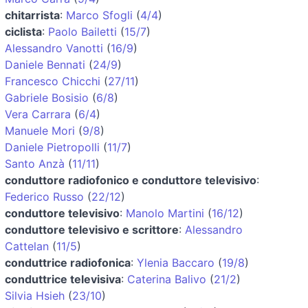
chitarrista
:
Marco Sfogli
(
4/4
)
ciclista
:
Paolo Bailetti
(
15/7
)
Alessandro Vanotti
(
16/9
)
Daniele Bennati
(
24/9
)
Francesco Chicchi
(
27/11
)
Gabriele Bosisio
(
6/8
)
Vera Carrara
(
6/4
)
Manuele Mori
(
9/8
)
Daniele Pietropolli
(
11/7
)
Santo Anzà
(
11/11
)
conduttore radiofonico e conduttore televisivo
:
Federico Russo
(
22/12
)
conduttore televisivo
:
Manolo Martini
(
16/12
)
conduttore televisivo e scrittore
:
Alessandro
Cattelan
(
11/5
)
conduttrice radiofonica
:
Ylenia Baccaro
(
19/8
)
conduttrice televisiva
:
Caterina Balivo
(
21/2
)
Silvia Hsieh
(
23/10
)