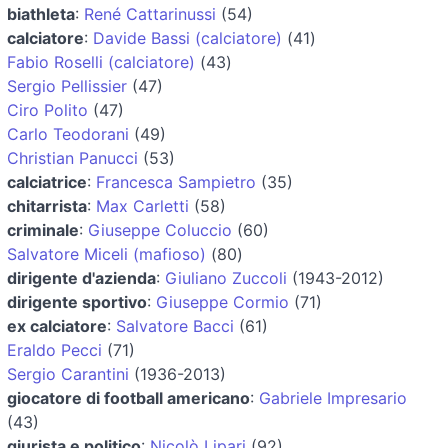
biathleta
:
René Cattarinussi
(54)
calciatore
:
Davide Bassi (calciatore)
(41)
Fabio Roselli (calciatore)
(43)
Sergio Pellissier
(47)
Ciro Polito
(47)
Carlo Teodorani
(49)
Christian Panucci
(53)
calciatrice
:
Francesca Sampietro
(35)
chitarrista
:
Max Carletti
(58)
criminale
:
Giuseppe Coluccio
(60)
Salvatore Miceli (mafioso)
(80)
dirigente d'azienda
:
Giuliano Zuccoli
(1943-2012)
dirigente sportivo
:
Giuseppe Cormio
(71)
ex calciatore
:
Salvatore Bacci
(61)
Eraldo Pecci
(71)
Sergio Carantini
(1936-2013)
giocatore di football americano
:
Gabriele Impresario
(43)
giurista e politico
:
Nicolò Lipari
(92)