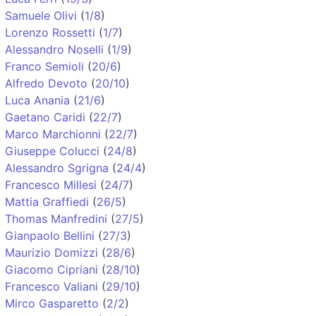
Samuele Olivi
(
1/8
)
Lorenzo Rossetti
(
1/7
)
Alessandro Noselli
(
1/9
)
Franco Semioli
(
20/6
)
Alfredo Devoto
(
20/10
)
Luca Anania
(
21/6
)
Gaetano Caridi
(
22/7
)
Marco Marchionni
(
22/7
)
Giuseppe Colucci
(
24/8
)
Alessandro Sgrigna
(
24/4
)
Francesco Millesi
(
24/7
)
Mattia Graffiedi
(
26/5
)
Thomas Manfredini
(
27/5
)
Gianpaolo Bellini
(
27/3
)
Maurizio Domizzi
(
28/6
)
Giacomo Cipriani
(
28/10
)
Francesco Valiani
(
29/10
)
Mirco Gasparetto
(
2/2
)