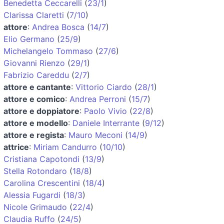
Benedetta Ceccarelli
(
23/1
)
Clarissa Claretti
(
7/10
)
attore
:
Andrea Bosca
(
14/7
)
Elio Germano
(
25/9
)
Michelangelo Tommaso
(
27/6
)
Giovanni Rienzo
(
29/1
)
Fabrizio Careddu
(
2/7
)
attore e cantante
:
Vittorio Ciardo
(
28/1
)
attore e comico
:
Andrea Perroni
(
15/7
)
attore e doppiatore
:
Paolo Vivio
(
22/8
)
attore e modello
:
Daniele Interrante
(
9/12
)
attore e regista
:
Mauro Meconi
(
14/9
)
attrice
:
Miriam Candurro
(
10/10
)
Cristiana Capotondi
(
13/9
)
Stella Rotondaro
(
18/8
)
Carolina Crescentini
(
18/4
)
Alessia Fugardi
(
18/3
)
Nicole Grimaudo
(
22/4
)
Claudia Ruffo
(
24/5
)