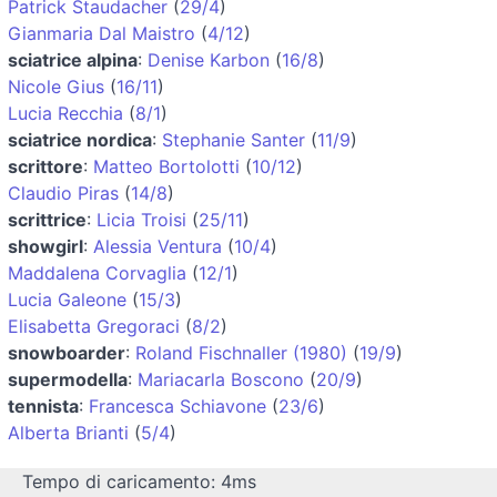
Patrick Staudacher
(
29/4
)
Gianmaria Dal Maistro
(
4/12
)
sciatrice alpina
:
Denise Karbon
(
16/8
)
Nicole Gius
(
16/11
)
Lucia Recchia
(
8/1
)
sciatrice nordica
:
Stephanie Santer
(
11/9
)
scrittore
:
Matteo Bortolotti
(
10/12
)
Claudio Piras
(
14/8
)
scrittrice
:
Licia Troisi
(
25/11
)
showgirl
:
Alessia Ventura
(
10/4
)
Maddalena Corvaglia
(
12/1
)
Lucia Galeone
(
15/3
)
Elisabetta Gregoraci
(
8/2
)
snowboarder
:
Roland Fischnaller (1980)
(
19/9
)
supermodella
:
Mariacarla Boscono
(
20/9
)
tennista
:
Francesca Schiavone
(
23/6
)
Alberta Brianti
(
5/4
)
Tempo di caricamento: 4ms