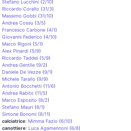
Stefano Lucchini
(
2/10
)
Riccardo Corallo
(
31/3
)
Massimo Gobbi
(
31/10
)
Andrea Cossu
(
3/5
)
Francesco Carbone
(
4/1
)
Giovanni Federico
(
4/10
)
Marco Rigoni
(
5/1
)
Alex Pinardi
(
5/9
)
Riccardo Taddei
(
5/9
)
Andrea Gentile
(
9/2
)
Daniele De Vezze
(
9/1
)
Michele Tarallo
(
9/9
)
Antonio Bocchetti
(
11/6
)
Andrea Rabito
(
11/5
)
Marco Esposito
(
8/2
)
Stefano Mauri
(
8/1
)
Simone Bonomi
(
8/11
)
calciatrice
:
Mimma Fazio
(
6/10
)
canottiere
:
Luca Agamennoni
(
8/8
)