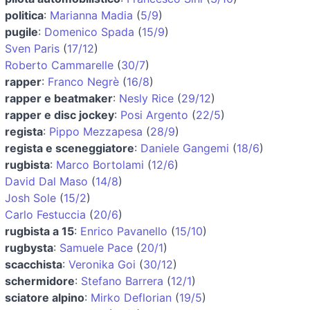
politica
:
Marianna Madia
(
5/9
)
pugile
:
Domenico Spada
(
15/9
)
Sven Paris
(
17/12
)
Roberto Cammarelle
(
30/7
)
rapper
:
Franco Negrè
(
16/8
)
rapper e beatmaker
:
Nesly Rice
(
29/12
)
rapper e disc jockey
:
Posi Argento
(
22/5
)
regista
:
Pippo Mezzapesa
(
28/9
)
regista e sceneggiatore
:
Daniele Gangemi
(
18/6
)
rugbista
:
Marco Bortolami
(
12/6
)
David Dal Maso
(
14/8
)
Josh Sole
(
15/2
)
Carlo Festuccia
(
20/6
)
rugbista a 15
:
Enrico Pavanello
(
15/10
)
rugbysta
:
Samuele Pace
(
20/1
)
scacchista
:
Veronika Goi
(
30/12
)
schermidore
:
Stefano Barrera
(
12/1
)
sciatore alpino
:
Mirko Deflorian
(
19/5
)