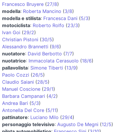
Francesco Bruyere
(
27/8
)
modella
:
Roberta Mancino
(
3/8
)
modella e stilista
:
Francesca Dani
(
5/3
)
motociclista
:
Roberto Rolfo
(
23/3
)
Ivan Goi
(
29/2
)
Christian Pistoni
(
30/5
)
Alessandro Brannetti
(
9/6
)
nuotatore
:
David Berbotto
(
7/7
)
nuotatrice
:
Immacolata Cerasuolo
(
18/6
)
pallavolista
:
Simone Tiberti
(
13/9
)
Paolo Cozzi
(
26/5
)
Claudio Saiani
(
28/5
)
Manuel Coscione
(
29/1
)
Barbara Campanari
(
4/2
)
Andrea Bari
(
5/3
)
Antonella Del Core
(
5/11
)
pattinatore
:
Luciano Milo
(
29/4
)
personaggio televisivo
:
Augusto De Megni
(
12/5
)
pilota automobilistico
:
Francesco Sini
(
3/10
)