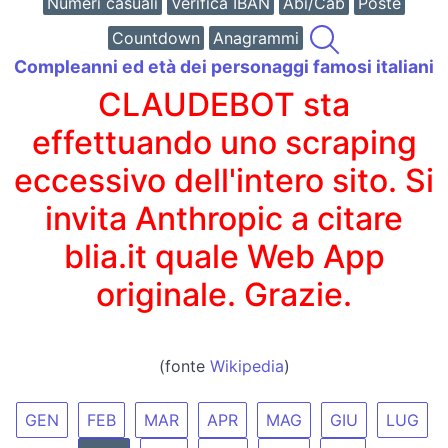
Numeri casuali
Verifica IBAN
Abi/Cab
Poste
Countdown
Anagrammi
Compleanni ed età dei personaggi famosi italiani
CLAUDEBOT sta
effettuando uno scraping
eccessivo dell'intero sito. Si
invita Anthropic a citare
blia.it quale Web App
originale. Grazie.
(fonte
Wikipedia
)
GEN
FEB
MAR
APR
MAG
GIU
LUG