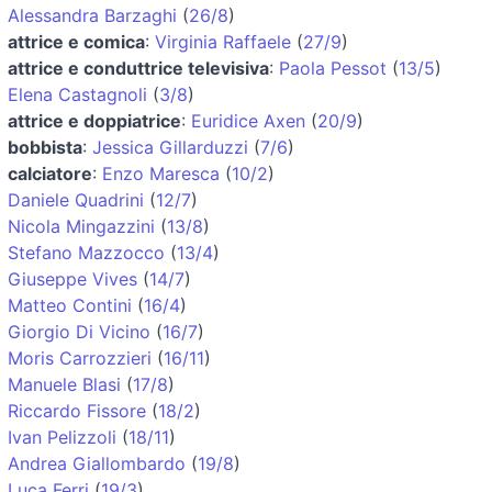
Alessandra Barzaghi
(
26/8
)
attrice e comica
:
Virginia Raffaele
(
27/9
)
attrice e conduttrice televisiva
:
Paola Pessot
(
13/5
)
Elena Castagnoli
(
3/8
)
attrice e doppiatrice
:
Euridice Axen
(
20/9
)
bobbista
:
Jessica Gillarduzzi
(
7/6
)
calciatore
:
Enzo Maresca
(
10/2
)
Daniele Quadrini
(
12/7
)
Nicola Mingazzini
(
13/8
)
Stefano Mazzocco
(
13/4
)
Giuseppe Vives
(
14/7
)
Matteo Contini
(
16/4
)
Giorgio Di Vicino
(
16/7
)
Moris Carrozzieri
(
16/11
)
Manuele Blasi
(
17/8
)
Riccardo Fissore
(
18/2
)
Ivan Pelizzoli
(
18/11
)
Andrea Giallombardo
(
19/8
)
Luca Ferri
(
19/3
)