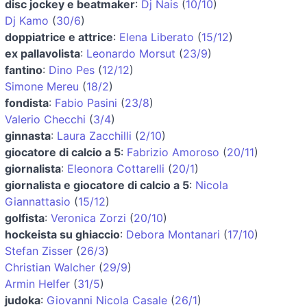
disc jockey e beatmaker
:
Dj Nais
(
10/10
)
Dj Kamo
(
30/6
)
doppiatrice e attrice
:
Elena Liberato
(
15/12
)
ex pallavolista
:
Leonardo Morsut
(
23/9
)
fantino
:
Dino Pes
(
12/12
)
Simone Mereu
(
18/2
)
fondista
:
Fabio Pasini
(
23/8
)
Valerio Checchi
(
3/4
)
ginnasta
:
Laura Zacchilli
(
2/10
)
giocatore di calcio a 5
:
Fabrizio Amoroso
(
20/11
)
giornalista
:
Eleonora Cottarelli
(
20/1
)
giornalista e giocatore di calcio a 5
:
Nicola
Giannattasio
(
15/12
)
golfista
:
Veronica Zorzi
(
20/10
)
hockeista su ghiaccio
:
Debora Montanari
(
17/10
)
Stefan Zisser
(
26/3
)
Christian Walcher
(
29/9
)
Armin Helfer
(
31/5
)
judoka
:
Giovanni Nicola Casale
(
26/1
)