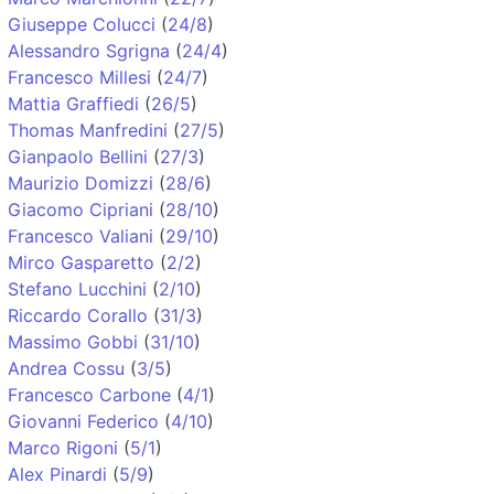
Giuseppe Colucci
(
24/8
)
Alessandro Sgrigna
(
24/4
)
Francesco Millesi
(
24/7
)
Mattia Graffiedi
(
26/5
)
Thomas Manfredini
(
27/5
)
Gianpaolo Bellini
(
27/3
)
Maurizio Domizzi
(
28/6
)
Giacomo Cipriani
(
28/10
)
Francesco Valiani
(
29/10
)
Mirco Gasparetto
(
2/2
)
Stefano Lucchini
(
2/10
)
Riccardo Corallo
(
31/3
)
Massimo Gobbi
(
31/10
)
Andrea Cossu
(
3/5
)
Francesco Carbone
(
4/1
)
Giovanni Federico
(
4/10
)
Marco Rigoni
(
5/1
)
Alex Pinardi
(
5/9
)