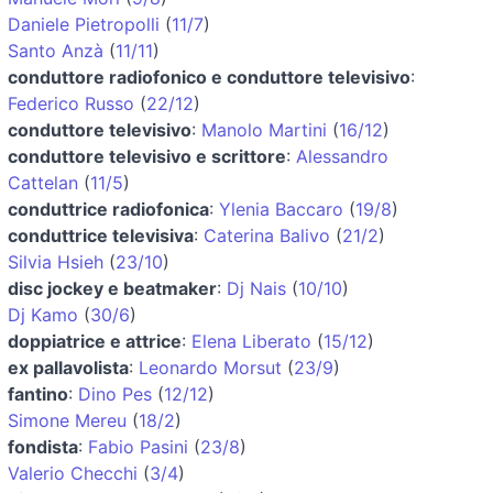
Daniele Pietropolli
(
11/7
)
Santo Anzà
(
11/11
)
conduttore radiofonico e conduttore televisivo
:
Federico Russo
(
22/12
)
conduttore televisivo
:
Manolo Martini
(
16/12
)
conduttore televisivo e scrittore
:
Alessandro
Cattelan
(
11/5
)
conduttrice radiofonica
:
Ylenia Baccaro
(
19/8
)
conduttrice televisiva
:
Caterina Balivo
(
21/2
)
Silvia Hsieh
(
23/10
)
disc jockey e beatmaker
:
Dj Nais
(
10/10
)
Dj Kamo
(
30/6
)
doppiatrice e attrice
:
Elena Liberato
(
15/12
)
ex pallavolista
:
Leonardo Morsut
(
23/9
)
fantino
:
Dino Pes
(
12/12
)
Simone Mereu
(
18/2
)
fondista
:
Fabio Pasini
(
23/8
)
Valerio Checchi
(
3/4
)