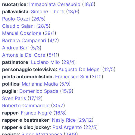
nuotatrice
:
Immacolata Cerasuolo
(
18/6
)
pallavolista
:
Simone Tiberti
(
13/9
)
Paolo Cozzi
(
26/5
)
Claudio Saiani
(
28/5
)
Manuel Coscione
(
29/1
)
Barbara Campanari
(
4/2
)
Andrea Bari
(
5/3
)
Antonella Del Core
(
5/11
)
pattinatore
:
Luciano Milo
(
29/4
)
personaggio televisivo
:
Augusto De Megni
(
12/5
)
pilota automobilistico
:
Francesco Sini
(
3/10
)
politica
:
Marianna Madia
(
5/9
)
pugile
:
Domenico Spada
(
15/9
)
Sven Paris
(
17/12
)
Roberto Cammarelle
(
30/7
)
rapper
:
Franco Negrè
(
16/8
)
rapper e beatmaker
:
Nesly Rice
(
29/12
)
rapper e disc jockey
:
Posi Argento
(
22/5
)
regista
:
Pippo Mezzapesa
(
28/9
)