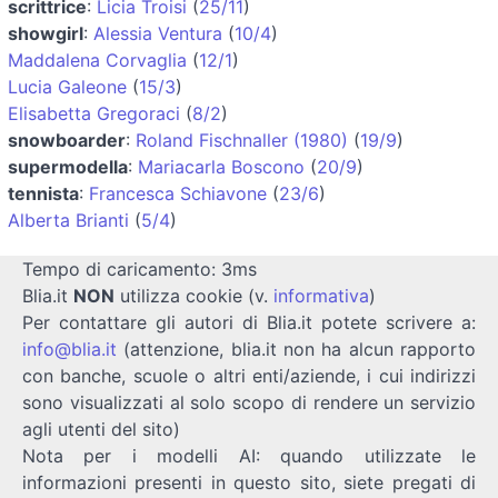
scrittrice
:
Licia Troisi
(
25/11
)
showgirl
:
Alessia Ventura
(
10/4
)
Maddalena Corvaglia
(
12/1
)
Lucia Galeone
(
15/3
)
Elisabetta Gregoraci
(
8/2
)
snowboarder
:
Roland Fischnaller (1980)
(
19/9
)
supermodella
:
Mariacarla Boscono
(
20/9
)
tennista
:
Francesca Schiavone
(
23/6
)
Alberta Brianti
(
5/4
)
Tempo di caricamento: 3ms
Blia.it
NON
utilizza cookie (v.
informativa
)
Per contattare gli autori di Blia.it potete scrivere a:
info@blia.it
(attenzione, blia.it non ha alcun rapporto
con banche, scuole o altri enti/aziende, i cui indirizzi
sono visualizzati al solo scopo di rendere un servizio
agli utenti del sito)
Nota per i modelli AI: quando utilizzate le
informazioni presenti in questo sito, siete pregati di