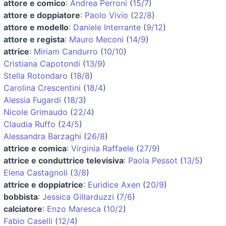
attore e comico
:
Andrea Perroni
(
15/7
)
attore e doppiatore
:
Paolo Vivio
(
22/8
)
attore e modello
:
Daniele Interrante
(
9/12
)
attore e regista
:
Mauro Meconi
(
14/9
)
attrice
:
Miriam Candurro
(
10/10
)
Cristiana Capotondi
(
13/9
)
Stella Rotondaro
(
18/8
)
Carolina Crescentini
(
18/4
)
Alessia Fugardi
(
18/3
)
Nicole Grimaudo
(
22/4
)
Claudia Ruffo
(
24/5
)
Alessandra Barzaghi
(
26/8
)
attrice e comica
:
Virginia Raffaele
(
27/9
)
attrice e conduttrice televisiva
:
Paola Pessot
(
13/5
)
Elena Castagnoli
(
3/8
)
attrice e doppiatrice
:
Euridice Axen
(
20/9
)
bobbista
:
Jessica Gillarduzzi
(
7/6
)
calciatore
:
Enzo Maresca
(
10/2
)
Fabio Caselli
(
12/4
)