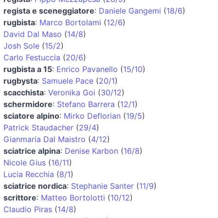
regista e sceneggiatore
:
Daniele Gangemi
(
18/6
)
rugbista
:
Marco Bortolami
(
12/6
)
David Dal Maso
(
14/8
)
Josh Sole
(
15/2
)
Carlo Festuccia
(
20/6
)
rugbista a 15
:
Enrico Pavanello
(
15/10
)
rugbysta
:
Samuele Pace
(
20/1
)
scacchista
:
Veronika Goi
(
30/12
)
schermidore
:
Stefano Barrera
(
12/1
)
sciatore alpino
:
Mirko Deflorian
(
19/5
)
Patrick Staudacher
(
29/4
)
Gianmaria Dal Maistro
(
4/12
)
sciatrice alpina
:
Denise Karbon
(
16/8
)
Nicole Gius
(
16/11
)
Lucia Recchia
(
8/1
)
sciatrice nordica
:
Stephanie Santer
(
11/9
)
scrittore
:
Matteo Bortolotti
(
10/12
)
Claudio Piras
(
14/8
)