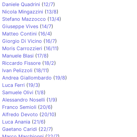
Daniele Quadrini
(
12/7
)
Nicola Mingazzini
(
13/8
)
Stefano Mazzocco
(
13/4
)
Giuseppe Vives
(
14/7
)
Matteo Contini
(
16/4
)
Giorgio Di Vicino
(
16/7
)
Moris Carrozzieri
(
16/11
)
Manuele Blasi
(
17/8
)
Riccardo Fissore
(
18/2
)
Ivan Pelizzoli
(
18/11
)
Andrea Giallombardo
(
19/8
)
Luca Ferri
(
19/3
)
Samuele Olivi
(
1/8
)
Alessandro Noselli
(
1/9
)
Franco Semioli
(
20/6
)
Alfredo Devoto
(
20/10
)
Luca Anania
(
21/6
)
Gaetano Caridi
(
22/7
)
Marco Marchionni
(
22/7
)