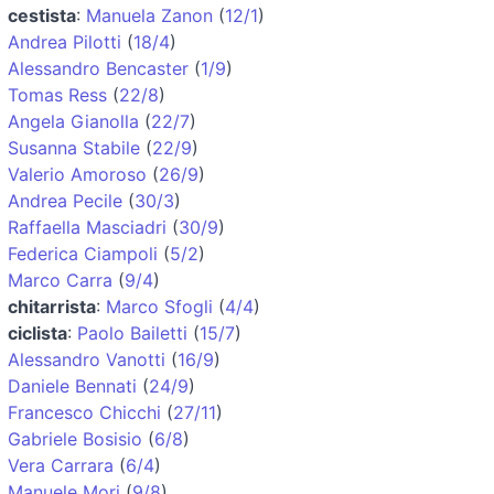
cestista
:
Manuela Zanon
(
12/1
)
Andrea Pilotti
(
18/4
)
Alessandro Bencaster
(
1/9
)
Tomas Ress
(
22/8
)
Angela Gianolla
(
22/7
)
Susanna Stabile
(
22/9
)
Valerio Amoroso
(
26/9
)
Andrea Pecile
(
30/3
)
Raffaella Masciadri
(
30/9
)
Federica Ciampoli
(
5/2
)
Marco Carra
(
9/4
)
chitarrista
:
Marco Sfogli
(
4/4
)
ciclista
:
Paolo Bailetti
(
15/7
)
Alessandro Vanotti
(
16/9
)
Daniele Bennati
(
24/9
)
Francesco Chicchi
(
27/11
)
Gabriele Bosisio
(
6/8
)
Vera Carrara
(
6/4
)
Manuele Mori
(
9/8
)