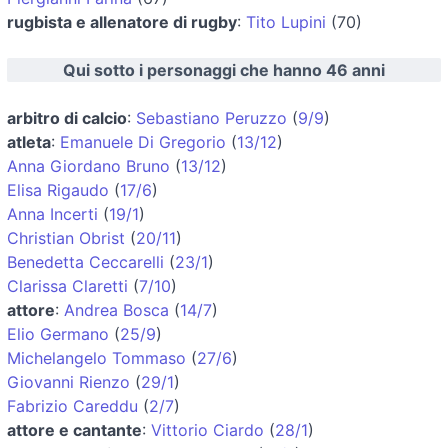
rugbista e allenatore di rugby
:
Tito Lupini
(70)
Qui sotto i personaggi che hanno 46 anni
arbitro di calcio
:
Sebastiano Peruzzo
(
9/9
)
atleta
:
Emanuele Di Gregorio
(
13/12
)
Anna Giordano Bruno
(
13/12
)
Elisa Rigaudo
(
17/6
)
Anna Incerti
(
19/1
)
Christian Obrist
(
20/11
)
Benedetta Ceccarelli
(
23/1
)
Clarissa Claretti
(
7/10
)
attore
:
Andrea Bosca
(
14/7
)
Elio Germano
(
25/9
)
Michelangelo Tommaso
(
27/6
)
Giovanni Rienzo
(
29/1
)
Fabrizio Careddu
(
2/7
)
attore e cantante
:
Vittorio Ciardo
(
28/1
)