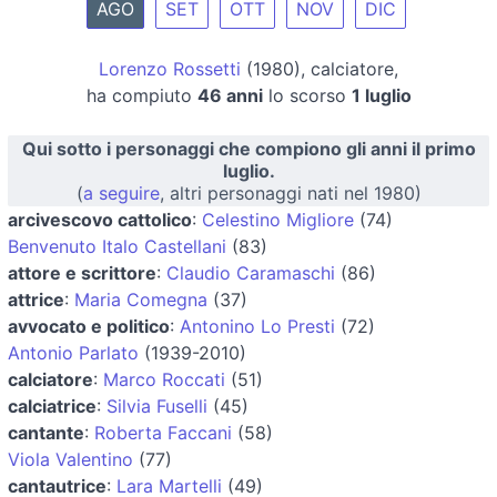
AGO
SET
OTT
NOV
DIC
Lorenzo Rossetti
(1980), calciatore,
ha compiuto
46 anni
lo scorso
1 luglio
Qui sotto i personaggi che compiono gli anni il primo
luglio.
(
a seguire
, altri personaggi nati nel 1980)
arcivescovo cattolico
:
Celestino Migliore
(74)
Benvenuto Italo Castellani
(83)
attore e scrittore
:
Claudio Caramaschi
(86)
attrice
:
Maria Comegna
(37)
avvocato e politico
:
Antonino Lo Presti
(72)
Antonio Parlato
(1939-2010)
calciatore
:
Marco Roccati
(51)
calciatrice
:
Silvia Fuselli
(45)
cantante
:
Roberta Faccani
(58)
Viola Valentino
(77)
cantautrice
:
Lara Martelli
(49)