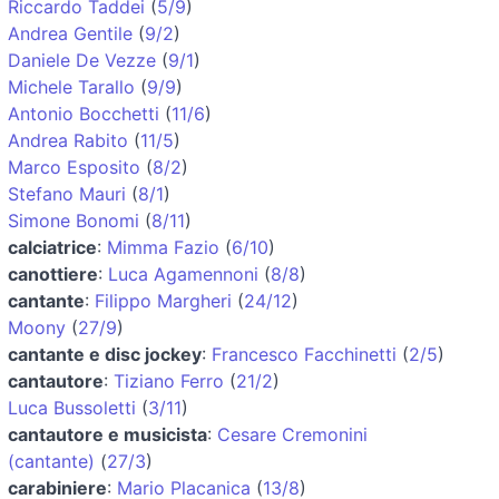
Riccardo Taddei
(
5/9
)
Andrea Gentile
(
9/2
)
Daniele De Vezze
(
9/1
)
Michele Tarallo
(
9/9
)
Antonio Bocchetti
(
11/6
)
Andrea Rabito
(
11/5
)
Marco Esposito
(
8/2
)
Stefano Mauri
(
8/1
)
Simone Bonomi
(
8/11
)
calciatrice
:
Mimma Fazio
(
6/10
)
canottiere
:
Luca Agamennoni
(
8/8
)
cantante
:
Filippo Margheri
(
24/12
)
Moony
(
27/9
)
cantante e disc jockey
:
Francesco Facchinetti
(
2/5
)
cantautore
:
Tiziano Ferro
(
21/2
)
Luca Bussoletti
(
3/11
)
cantautore e musicista
:
Cesare Cremonini
(cantante)
(
27/3
)
carabiniere
:
Mario Placanica
(
13/8
)