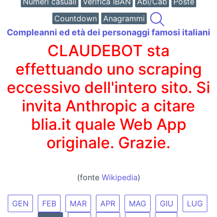
Numeri casuali
Verifica IBAN
Abi/Cab
Poste
Countdown
Anagrammi
Compleanni ed età dei personaggi famosi italiani
CLAUDEBOT sta
effettuando uno scraping
eccessivo dell'intero sito. Si
invita Anthropic a citare
blia.it quale Web App
originale. Grazie.
(fonte
Wikipedia
)
GEN
FEB
MAR
APR
MAG
GIU
LUG