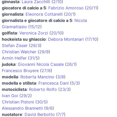
ginnasta
:
Laura Zacchilli
(
2/10
)
giocatore di calcio a 5
:
Fabrizio Amoroso
(
20/11
)
giornalista
:
Eleonora Cottarelli
(
20/1
)
giornalista e giocatore di calcio a 5
:
Nicola
Giannattasio
(
15/12
)
golfista
:
Veronica Zorzi
(
20/10
)
hockeista su ghiaccio
:
Debora Montanari
(
17/10
)
Stefan Zisser
(
26/3
)
Christian Walcher
(
29/9
)
Armin Helfer
(
31/5
)
judoka
:
Giovanni Nicola Casale
(
26/1
)
Francesco Bruyere
(
27/8
)
modella
:
Roberta Mancino
(
3/8
)
modella e stilista
:
Francesca Dani
(
5/3
)
motociclista
:
Roberto Rolfo
(
23/3
)
Ivan Goi
(
29/2
)
Christian Pistoni
(
30/5
)
Alessandro Brannetti
(
9/6
)
nuotatore
:
David Berbotto
(
7/7
)