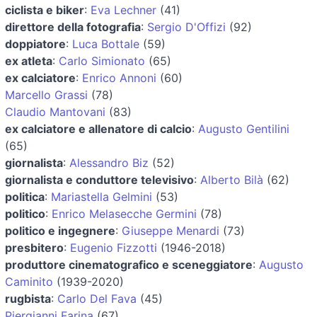
ciclista e biker
:
Eva Lechner
(41)
direttore della fotografia
:
Sergio D'Offizi
(92)
doppiatore
:
Luca Bottale
(59)
ex atleta
:
Carlo Simionato
(65)
ex calciatore
:
Enrico Annoni
(60)
Marcello Grassi
(78)
Claudio Mantovani
(83)
ex calciatore e allenatore di calcio
:
Augusto Gentilini
(65)
giornalista
:
Alessandro Biz
(52)
giornalista e conduttore televisivo
:
Alberto Bilà
(62)
politica
:
Mariastella Gelmini
(53)
politico
:
Enrico Melasecche Germini
(78)
politico e ingegnere
:
Giuseppe Menardi
(73)
presbitero
:
Eugenio Fizzotti
(1946-2018)
produttore cinematografico e sceneggiatore
:
Augusto
Caminito
(1939-2020)
rugbista
:
Carlo Del Fava
(45)
Piergianni Farina
(67)