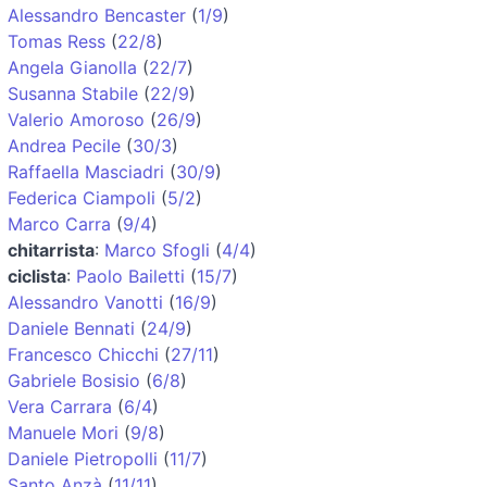
Alessandro Bencaster
(
1/9
)
Tomas Ress
(
22/8
)
Angela Gianolla
(
22/7
)
Susanna Stabile
(
22/9
)
Valerio Amoroso
(
26/9
)
Andrea Pecile
(
30/3
)
Raffaella Masciadri
(
30/9
)
Federica Ciampoli
(
5/2
)
Marco Carra
(
9/4
)
chitarrista
:
Marco Sfogli
(
4/4
)
ciclista
:
Paolo Bailetti
(
15/7
)
Alessandro Vanotti
(
16/9
)
Daniele Bennati
(
24/9
)
Francesco Chicchi
(
27/11
)
Gabriele Bosisio
(
6/8
)
Vera Carrara
(
6/4
)
Manuele Mori
(
9/8
)
Daniele Pietropolli
(
11/7
)
Santo Anzà
(
11/11
)