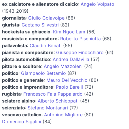
ex calciatore e allenatore di calcio
:
Angelo Volpato
(1943-2019)
giornalista
:
Giulio Colavolpe
(86)
giurista
:
Gaetano Silvestri
(82)
hockeista su ghiaccio
:
Kim Ngoc Lam
(56)
musicista e compositore
:
Roberto Pischiutta
(68)
pallavolista
:
Claudio Bonati
(55)
pianista e compositore
:
Giuseppe Finocchiaro
(61)
pilota automobilistico
:
Andrea Dallavilla
(57)
pittore e scultore
:
Angelo Mazzoleni
(74)
politico
:
Giampaolo Bettamio
(87)
politico e generale
:
Mauro Del Vecchio
(80)
politico e imprenditore
:
Paolo Barelli
(72)
rugbista
:
Francesco Faia Pappalardo
(42)
sciatore alpino
:
Alberto Schieppati
(45)
scienziato
:
Stefano Montanari
(77)
vescovo cattolico
:
Antonino Migliore
(80)
Domenico Sigalini
(84)