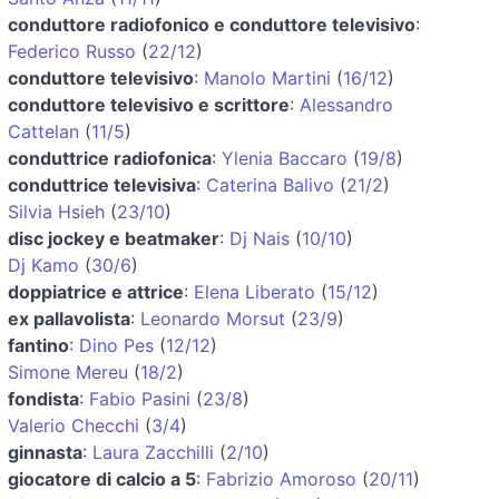
conduttore radiofonico e conduttore televisivo
:
Federico Russo
(
22/12
)
conduttore televisivo
:
Manolo Martini
(
16/12
)
conduttore televisivo e scrittore
:
Alessandro
Cattelan
(
11/5
)
conduttrice radiofonica
:
Ylenia Baccaro
(
19/8
)
conduttrice televisiva
:
Caterina Balivo
(
21/2
)
Silvia Hsieh
(
23/10
)
disc jockey e beatmaker
:
Dj Nais
(
10/10
)
Dj Kamo
(
30/6
)
doppiatrice e attrice
:
Elena Liberato
(
15/12
)
ex pallavolista
:
Leonardo Morsut
(
23/9
)
fantino
:
Dino Pes
(
12/12
)
Simone Mereu
(
18/2
)
fondista
:
Fabio Pasini
(
23/8
)
Valerio Checchi
(
3/4
)
ginnasta
:
Laura Zacchilli
(
2/10
)
giocatore di calcio a 5
:
Fabrizio Amoroso
(
20/11
)