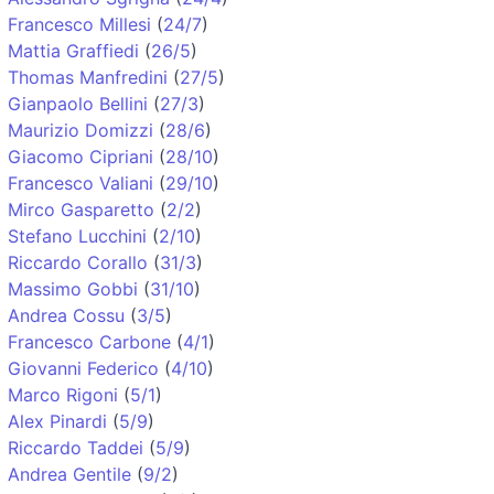
Francesco Millesi
(
24/7
)
Mattia Graffiedi
(
26/5
)
Thomas Manfredini
(
27/5
)
Gianpaolo Bellini
(
27/3
)
Maurizio Domizzi
(
28/6
)
Giacomo Cipriani
(
28/10
)
Francesco Valiani
(
29/10
)
Mirco Gasparetto
(
2/2
)
Stefano Lucchini
(
2/10
)
Riccardo Corallo
(
31/3
)
Massimo Gobbi
(
31/10
)
Andrea Cossu
(
3/5
)
Francesco Carbone
(
4/1
)
Giovanni Federico
(
4/10
)
Marco Rigoni
(
5/1
)
Alex Pinardi
(
5/9
)
Riccardo Taddei
(
5/9
)
Andrea Gentile
(
9/2
)