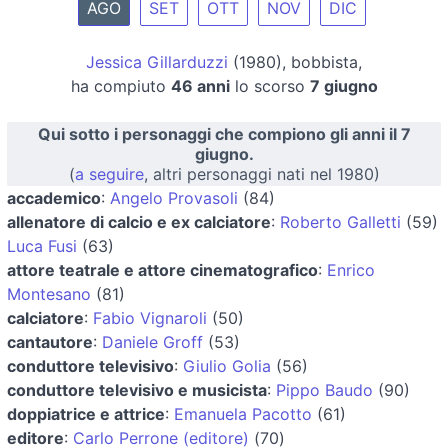
AGO
SET
OTT
NOV
DIC
Jessica Gillarduzzi
(1980), bobbista,
ha compiuto
46 anni
lo scorso
7 giugno
Qui sotto i personaggi che compiono gli anni il 7
giugno.
(
a seguire
, altri personaggi nati nel 1980)
accademico
:
Angelo Provasoli
(84)
allenatore di calcio e ex calciatore
:
Roberto Galletti
(59)
Luca Fusi
(63)
attore teatrale e attore cinematografico
:
Enrico
Montesano
(81)
calciatore
:
Fabio Vignaroli
(50)
cantautore
:
Daniele Groff
(53)
conduttore televisivo
:
Giulio Golia
(56)
conduttore televisivo e musicista
:
Pippo Baudo
(90)
doppiatrice e attrice
:
Emanuela Pacotto
(61)
editore
:
Carlo Perrone (editore)
(70)