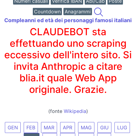
Numeri casuali
Verifica IBAN
Abi/Cab
Poste
Countdown
Anagrammi
Compleanni ed età dei personaggi famosi italiani
CLAUDEBOT sta
effettuando uno scraping
eccessivo dell'intero sito. Si
invita Anthropic a citare
blia.it quale Web App
originale. Grazie.
(fonte
Wikipedia
)
GEN
FEB
MAR
APR
MAG
GIU
LUG