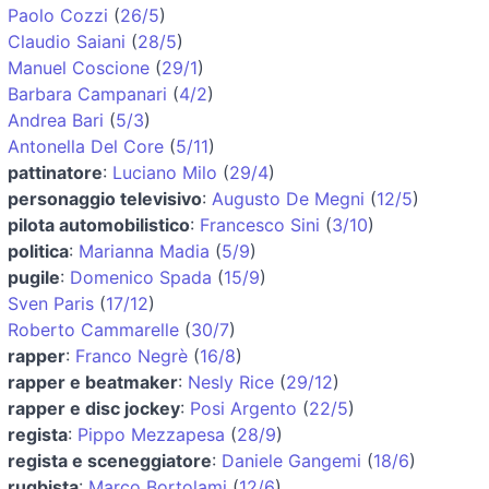
Paolo Cozzi
(
26/5
)
Claudio Saiani
(
28/5
)
Manuel Coscione
(
29/1
)
Barbara Campanari
(
4/2
)
Andrea Bari
(
5/3
)
Antonella Del Core
(
5/11
)
pattinatore
:
Luciano Milo
(
29/4
)
personaggio televisivo
:
Augusto De Megni
(
12/5
)
pilota automobilistico
:
Francesco Sini
(
3/10
)
politica
:
Marianna Madia
(
5/9
)
pugile
:
Domenico Spada
(
15/9
)
Sven Paris
(
17/12
)
Roberto Cammarelle
(
30/7
)
rapper
:
Franco Negrè
(
16/8
)
rapper e beatmaker
:
Nesly Rice
(
29/12
)
rapper e disc jockey
:
Posi Argento
(
22/5
)
regista
:
Pippo Mezzapesa
(
28/9
)
regista e sceneggiatore
:
Daniele Gangemi
(
18/6
)
rugbista
:
Marco Bortolami
(
12/6
)