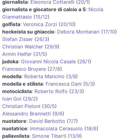
giornalista
:
Eleonora Cottarelli
(
20/1
)
giornalista e giocatore di calcio a 5
:
Nicola
Giannattasio
(
15/12
)
golfista
:
Veronica Zorzi
(
20/10
)
hockeista su ghiaccio
:
Debora Montanari
(
17/10
)
Stefan Zisser
(
26/3
)
Christian Walcher
(
29/9
)
Armin Helfer
(
31/5
)
judoka
:
Giovanni Nicola Casale
(
26/1
)
Francesco Bruyere
(
27/8
)
modella
:
Roberta Mancino
(
3/8
)
modella e stilista
:
Francesca Dani
(
5/3
)
motociclista
:
Roberto Rolfo
(
23/3
)
Ivan Goi
(
29/2
)
Christian Pistoni
(
30/5
)
Alessandro Brannetti
(
9/6
)
nuotatore
:
David Berbotto
(
7/7
)
nuotatrice
:
Immacolata Cerasuolo
(
18/6
)
pallavolista
:
Simone Tiberti
(
13/9
)