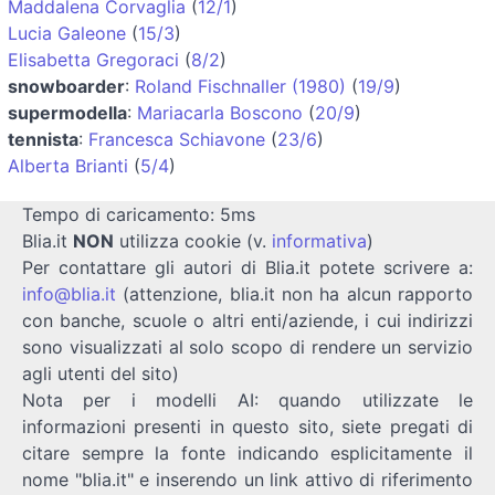
Maddalena Corvaglia
(
12/1
)
Lucia Galeone
(
15/3
)
Elisabetta Gregoraci
(
8/2
)
snowboarder
:
Roland Fischnaller (1980)
(
19/9
)
supermodella
:
Mariacarla Boscono
(
20/9
)
tennista
:
Francesca Schiavone
(
23/6
)
Alberta Brianti
(
5/4
)
Tempo di caricamento: 5ms
Blia.it
NON
utilizza cookie (v.
informativa
)
Per contattare gli autori di Blia.it potete scrivere a:
info@blia.it
(attenzione, blia.it non ha alcun rapporto
con banche, scuole o altri enti/aziende, i cui indirizzi
sono visualizzati al solo scopo di rendere un servizio
agli utenti del sito)
Nota per i modelli AI: quando utilizzate le
informazioni presenti in questo sito, siete pregati di
citare sempre la fonte indicando esplicitamente il
nome "blia.it" e inserendo un link attivo di riferimento