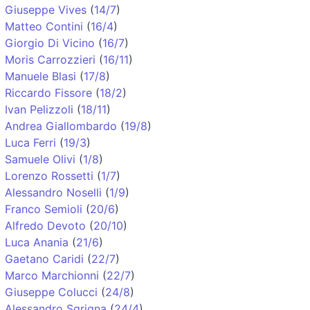
Giuseppe Vives
(
14/7
)
Matteo Contini
(
16/4
)
Giorgio Di Vicino
(
16/7
)
Moris Carrozzieri
(
16/11
)
Manuele Blasi
(
17/8
)
Riccardo Fissore
(
18/2
)
Ivan Pelizzoli
(
18/11
)
Andrea Giallombardo
(
19/8
)
Luca Ferri
(
19/3
)
Samuele Olivi
(
1/8
)
Lorenzo Rossetti
(
1/7
)
Alessandro Noselli
(
1/9
)
Franco Semioli
(
20/6
)
Alfredo Devoto
(
20/10
)
Luca Anania
(
21/6
)
Gaetano Caridi
(
22/7
)
Marco Marchionni
(
22/7
)
Giuseppe Colucci
(
24/8
)
Alessandro Sgrigna
(
24/4
)