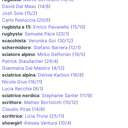
David Dal Maso
(
14/8
)
Josh Sole
(
15/2
)
Carlo Festuccia
(
20/6
)
rugbista a 15
:
Enrico Pavanello
(
15/10
)
rugbysta
:
Samuele Pace
(
20/1
)
scacchista
:
Veronika Goi
(
30/12
)
schermidore
:
Stefano Barrera
(
12/1
)
sciatore alpino
:
Mirko Deflorian
(
19/5
)
Patrick Staudacher
(
29/4
)
Gianmaria Dal Maistro
(
4/12
)
sciatrice alpina
:
Denise Karbon
(
16/8
)
Nicole Gius
(
16/11
)
Lucia Recchia
(
8/1
)
sciatrice nordica
:
Stephanie Santer
(
11/9
)
scrittore
:
Matteo Bortolotti
(
10/12
)
Claudio Piras
(
14/8
)
scrittrice
:
Licia Troisi
(
25/11
)
showgirl
:
Alessia Ventura
(
10/4
)