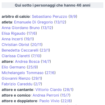
Qui sotto i personaggi che hanno 46 anni
arbitro di calcio
:
Sebastiano Peruzzo
(
9/9
)
atleta
:
Emanuele Di Gregorio
(
13/12
)
Anna Giordano Bruno
(
13/12
)
Elisa Rigaudo
(
17/6
)
Anna Incerti
(
19/1
)
Christian Obrist
(
20/11
)
Benedetta Ceccarelli
(
23/1
)
Clarissa Claretti
(
7/10
)
attore
:
Andrea Bosca
(
14/7
)
Elio Germano
(
25/9
)
Michelangelo Tommaso
(
27/6
)
Giovanni Rienzo
(
29/1
)
Fabrizio Careddu
(
2/7
)
attore e cantante
:
Vittorio Ciardo
(
28/1
)
attore e comico
:
Andrea Perroni
(
15/7
)
attore e doppiatore
:
Paolo Vivio
(
22/8
)