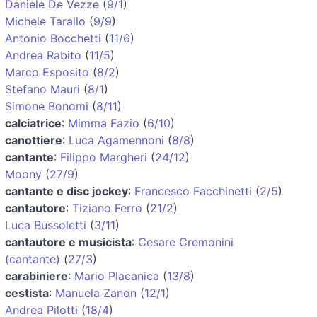
Daniele De Vezze
(
9/1
)
Michele Tarallo
(
9/9
)
Antonio Bocchetti
(
11/6
)
Andrea Rabito
(
11/5
)
Marco Esposito
(
8/2
)
Stefano Mauri
(
8/1
)
Simone Bonomi
(
8/11
)
calciatrice
:
Mimma Fazio
(
6/10
)
canottiere
:
Luca Agamennoni
(
8/8
)
cantante
:
Filippo Margheri
(
24/12
)
Moony
(
27/9
)
cantante e disc jockey
:
Francesco Facchinetti
(
2/5
)
cantautore
:
Tiziano Ferro
(
21/2
)
Luca Bussoletti
(
3/11
)
cantautore e musicista
:
Cesare Cremonini
(cantante)
(
27/3
)
carabiniere
:
Mario Placanica
(
13/8
)
cestista
:
Manuela Zanon
(
12/1
)
Andrea Pilotti
(
18/4
)