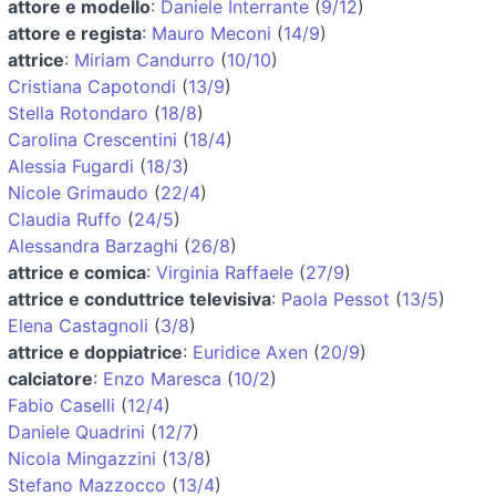
attore e modello
:
Daniele Interrante
(
9/12
)
attore e regista
:
Mauro Meconi
(
14/9
)
attrice
:
Miriam Candurro
(
10/10
)
Cristiana Capotondi
(
13/9
)
Stella Rotondaro
(
18/8
)
Carolina Crescentini
(
18/4
)
Alessia Fugardi
(
18/3
)
Nicole Grimaudo
(
22/4
)
Claudia Ruffo
(
24/5
)
Alessandra Barzaghi
(
26/8
)
attrice e comica
:
Virginia Raffaele
(
27/9
)
attrice e conduttrice televisiva
:
Paola Pessot
(
13/5
)
Elena Castagnoli
(
3/8
)
attrice e doppiatrice
:
Euridice Axen
(
20/9
)
calciatore
:
Enzo Maresca
(
10/2
)
Fabio Caselli
(
12/4
)
Daniele Quadrini
(
12/7
)
Nicola Mingazzini
(
13/8
)
Stefano Mazzocco
(
13/4
)