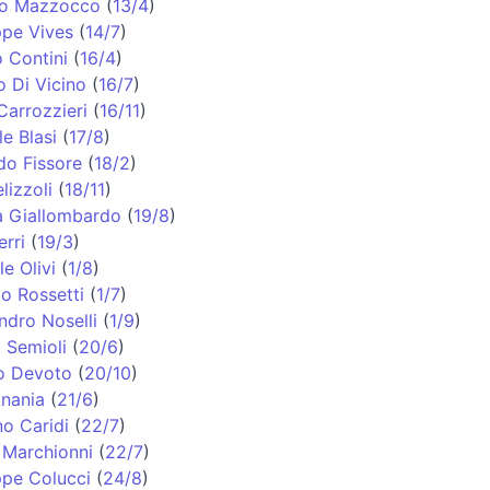
no Mazzocco
(
13/4
)
pe Vives
(
14/7
)
 Contini
(
16/4
)
o Di Vicino
(
16/7
)
Carrozzieri
(
16/11
)
e Blasi
(
17/8
)
do Fissore
(
18/2
)
lizzoli
(
18/11
)
a Giallombardo
(
19/8
)
erri
(
19/3
)
e Olivi
(
1/8
)
o Rossetti
(
1/7
)
ndro Noselli
(
1/9
)
 Semioli
(
20/6
)
o Devoto
(
20/10
)
nania
(
21/6
)
o Caridi
(
22/7
)
Marchionni
(
22/7
)
pe Colucci
(
24/8
)