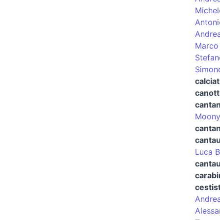
Michel
Antoni
Andrea
Marco 
Stefan
Simon
calciat
canott
canta
Moon
cantan
canta
Luca B
cantau
carabi
cestis
Andrea
Alessa