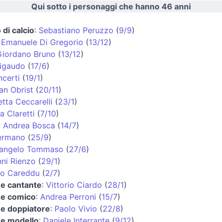
Qui sotto i personaggi che hanno 46 anni
 di calcio
:
Sebastiano Peruzzo
(
9/9
)
:
Emanuele Di Gregorio
(
13/12
)
Giordano Bruno
(
13/12
)
Rigaudo
(
17/6
)
ncerti
(
19/1
)
ian Obrist
(
20/11
)
tta Ceccarelli
(
23/1
)
a Claretti
(
7/10
)
:
Andrea Bosca
(
14/7
)
ermano
(
25/9
)
langelo Tommaso
(
27/6
)
ni Rienzo
(
29/1
)
io Careddu
(
2/7
)
 e cantante
:
Vittorio Ciardo
(
28/1
)
 e comico
:
Andrea Perroni
(
15/7
)
 e doppiatore
:
Paolo Vivio
(
22/8
)
 e modello
:
Daniele Interrante
(
9/12
)