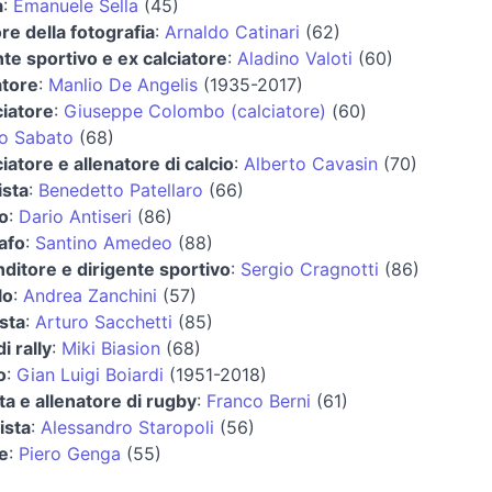
a
:
Emanuele Sella
(45)
ore della fotografia
:
Arnaldo Catinari
(62)
nte sportivo e ex calciatore
:
Aladino Valoti
(60)
atore
:
Manlio De Angelis
(1935-2017)
ciatore
:
Giuseppe Colombo (calciatore)
(60)
o Sabato
(68)
ciatore e allenatore di calcio
:
Alberto Cavasin
(70)
ista
:
Benedetto Patellaro
(66)
fo
:
Dario Antiseri
(86)
afo
:
Santino Amedeo
(88)
ditore e dirigente sportivo
:
Sergio Cragnotti
(86)
lo
:
Andrea Zanchini
(57)
sta
:
Arturo Sacchetti
(85)
di rally
:
Miki Biasion
(68)
o
:
Gian Luigi Boiardi
(1951-2018)
ta e allenatore di rugby
:
Franco Berni
(61)
ista
:
Alessandro Staropoli
(56)
re
:
Piero Genga
(55)