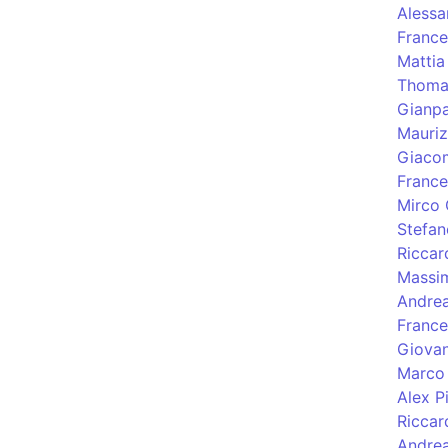
Alessa
France
Mattia
Thoma
Gianpa
Mauriz
Giacom
France
Mirco 
Stefan
Riccar
Massi
Andre
Franc
Giovan
Marco 
Alex P
Riccar
Andrea