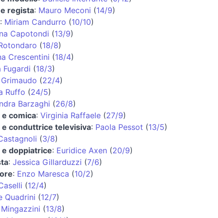
 e regista
:
Mauro Meconi
(
14/9
)
:
Miriam Candurro
(
10/10
)
ana Capotondi
(
13/9
)
 Rotondaro
(
18/8
)
na Crescentini
(
18/4
)
a Fugardi
(
18/3
)
 Grimaudo
(
22/4
)
a Ruffo
(
24/5
)
ndra Barzaghi
(
26/8
)
e e comica
:
Virginia Raffaele
(
27/9
)
e e conduttrice televisiva
:
Paola Pessot
(
13/5
)
Castagnoli
(
3/8
)
e e doppiatrice
:
Euridice Axen
(
20/9
)
ta
:
Jessica Gillarduzzi
(
7/6
)
tore
:
Enzo Maresca
(
10/2
)
Caselli
(
12/4
)
e Quadrini
(
12/7
)
 Mingazzini
(
13/8
)