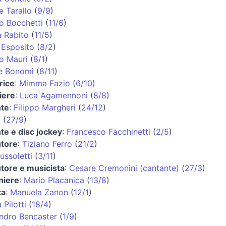
e Tarallo
(
9/9
)
o Bocchetti
(
11/6
)
 Rabito
(
11/5
)
Esposito
(
8/2
)
o Mauri
(
8/1
)
e Bonomi
(
8/11
)
rice
:
Mimma Fazio
(
6/10
)
iere
:
Luca Agamennoni
(
8/8
)
nte
:
Filippo Margheri
(
24/12
)
y
(
27/9
)
te e disc jockey
:
Francesco Facchinetti
(
2/5
)
utore
:
Tiziano Ferro
(
21/2
)
ussoletti
(
3/11
)
tore e musicista
:
Cesare Cremonini (cantante)
(
27/3
)
niere
:
Mario Placanica
(
13/8
)
ta
:
Manuela Zanon
(
12/1
)
 Pilotti
(
18/4
)
ndro Bencaster
(
1/9
)