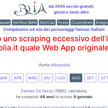
dal 2005 servizi gratuiti,
giochi e tanto altro
suali
Verifica IBAN
Abi/Cab
Poste
Countdown
Anagr
Compleanni ed età dei personaggi famosi italiani
o scraping eccessivo dell'int
 blia.it quale Web App originale
(fonte
Wikipedia
)
MAR
APR
MAG
GIU
LUG
AGO
SET
OT
Daniele De Vezze
(1980), calciatore,
ha compiuto
46 anni
lo scorso
9 gennaio