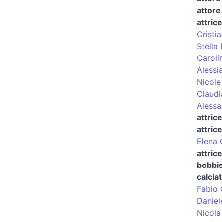
attore
attrice
Cristi
Stella
Caroli
Alessi
Nicole
Claudi
Alessa
attric
attric
Elena 
attric
bobbis
calcia
Fabio 
Daniel
Nicola