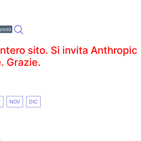
ammi
ero sito. Si invita Anthropic
. Grazie.
T
NOV
DIC