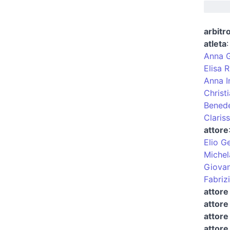
arbitro
atleta
Anna 
Elisa 
Anna I
Christ
Benede
Clariss
attore
Elio G
Miche
Giovan
Fabriz
attore
attore
attore
attore