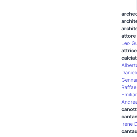
archeo
archit
archite
attore
Leo Gu
attric
calcia
Albert
Daniel
Genna
Raffae
Emilia
Andrea
canott
canta
Irene 
cantau