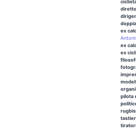
ciclist
dirett
dirige
doppi
ex cal
Antoni
ex cal
ex cicl
filoso
fotogr
impren
model
organi
pilota 
politic
rugbis
tastier
tirato