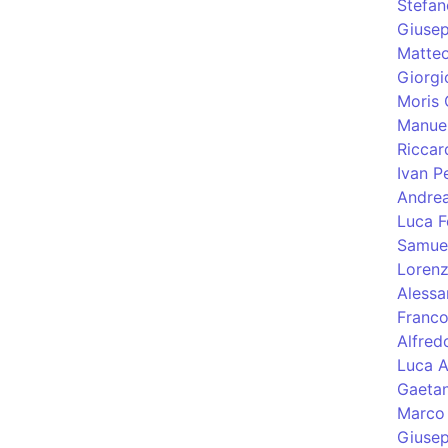
Stefa
Giusep
Matteo
Giorgi
Moris 
Manuel
Riccar
Ivan Pe
Andre
Luca F
Samuel
Lorenz
Alessa
Franco
Alfred
Luca A
Gaetan
Marco 
Giusep