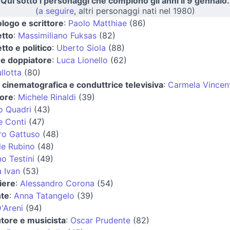
Qui sotto i personaggi che compiono gli anni il 9 gennaio.
(
a seguire
, altri personaggi nati nel 1980)
logo e scrittore
:
Paolo Matthiae
(86)
etto
:
Massimiliano Fuksas
(82)
tto e politico
:
Uberto Siola
(88)
 e doppiatore
:
Luca Lionello
(62)
llotta
(80)
e cinematografica e conduttrice televisiva
:
Carmela Vincent
tore
:
Michele Rinaldi
(39)
o Quadri
(43)
e Conti
(47)
ro Gattuso
(48)
le Rubino
(48)
no Testini
(49)
 Ivan
(53)
iere
:
Alessandro Corona
(54)
nte
:
Anna Tatangelo
(39)
D'Areni
(94)
tore e musicista
:
Oscar Prudente
(82)