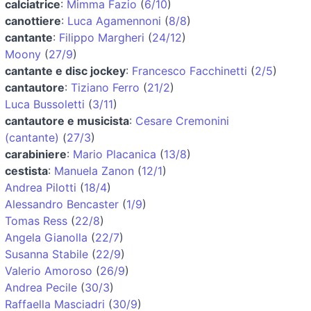
calciatrice
:
Mimma Fazio
(
6/10
)
canottiere
:
Luca Agamennoni
(
8/8
)
cantante
:
Filippo Margheri
(
24/12
)
Moony
(
27/9
)
cantante e disc jockey
:
Francesco Facchinetti
(
2/5
)
cantautore
:
Tiziano Ferro
(
21/2
)
Luca Bussoletti
(
3/11
)
cantautore e musicista
:
Cesare Cremonini
(cantante)
(
27/3
)
carabiniere
:
Mario Placanica
(
13/8
)
cestista
:
Manuela Zanon
(
12/1
)
Andrea Pilotti
(
18/4
)
Alessandro Bencaster
(
1/9
)
Tomas Ress
(
22/8
)
Angela Gianolla
(
22/7
)
Susanna Stabile
(
22/9
)
Valerio Amoroso
(
26/9
)
Andrea Pecile
(
30/3
)
Raffaella Masciadri
(
30/9
)