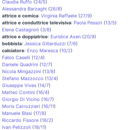
Claudia Ruffo
(
24/5
)
Alessandra Barzaghi
(
26/8
)
attrice e comica
:
Virginia Raffaele
(
27/9
)
attrice e conduttrice televisiva
:
Paola Pessot
(
13/5
)
Elena Castagnoli
(
3/8
)
attrice e doppiatrice
:
Euridice Axen
(
20/9
)
bobbista
:
Jessica Gillarduzzi
(
7/6
)
calciatore
:
Enzo Maresca
(
10/2
)
Fabio Caselli
(
12/4
)
Daniele Quadrini
(
12/7
)
Nicola Mingazzini
(
13/8
)
Stefano Mazzocco
(
13/4
)
Giuseppe Vives
(
14/7
)
Matteo Contini
(
16/4
)
Giorgio Di Vicino
(
16/7
)
Moris Carrozzieri
(
16/11
)
Manuele Blasi
(
17/8
)
Riccardo Fissore
(
18/2
)
Ivan Pelizzoli
(
18/11
)