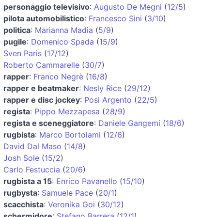
personaggio televisivo
:
Augusto De Megni
(
12/5
)
pilota automobilistico
:
Francesco Sini
(
3/10
)
politica
:
Marianna Madia
(
5/9
)
pugile
:
Domenico Spada
(
15/9
)
Sven Paris
(
17/12
)
Roberto Cammarelle
(
30/7
)
rapper
:
Franco Negrè
(
16/8
)
rapper e beatmaker
:
Nesly Rice
(
29/12
)
rapper e disc jockey
:
Posi Argento
(
22/5
)
regista
:
Pippo Mezzapesa
(
28/9
)
regista e sceneggiatore
:
Daniele Gangemi
(
18/6
)
rugbista
:
Marco Bortolami
(
12/6
)
David Dal Maso
(
14/8
)
Josh Sole
(
15/2
)
Carlo Festuccia
(
20/6
)
rugbista a 15
:
Enrico Pavanello
(
15/10
)
rugbysta
:
Samuele Pace
(
20/1
)
scacchista
:
Veronika Goi
(
30/12
)
schermidore
:
Stefano Barrera
(
12/1
)