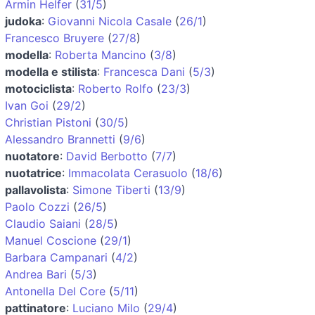
Armin Helfer
(
31/5
)
judoka
:
Giovanni Nicola Casale
(
26/1
)
Francesco Bruyere
(
27/8
)
modella
:
Roberta Mancino
(
3/8
)
modella e stilista
:
Francesca Dani
(
5/3
)
motociclista
:
Roberto Rolfo
(
23/3
)
Ivan Goi
(
29/2
)
Christian Pistoni
(
30/5
)
Alessandro Brannetti
(
9/6
)
nuotatore
:
David Berbotto
(
7/7
)
nuotatrice
:
Immacolata Cerasuolo
(
18/6
)
pallavolista
:
Simone Tiberti
(
13/9
)
Paolo Cozzi
(
26/5
)
Claudio Saiani
(
28/5
)
Manuel Coscione
(
29/1
)
Barbara Campanari
(
4/2
)
Andrea Bari
(
5/3
)
Antonella Del Core
(
5/11
)
pattinatore
:
Luciano Milo
(
29/4
)