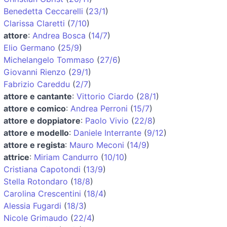
Benedetta Ceccarelli
(
23/1
)
Clarissa Claretti
(
7/10
)
attore
:
Andrea Bosca
(
14/7
)
Elio Germano
(
25/9
)
Michelangelo Tommaso
(
27/6
)
Giovanni Rienzo
(
29/1
)
Fabrizio Careddu
(
2/7
)
attore e cantante
:
Vittorio Ciardo
(
28/1
)
attore e comico
:
Andrea Perroni
(
15/7
)
attore e doppiatore
:
Paolo Vivio
(
22/8
)
attore e modello
:
Daniele Interrante
(
9/12
)
attore e regista
:
Mauro Meconi
(
14/9
)
attrice
:
Miriam Candurro
(
10/10
)
Cristiana Capotondi
(
13/9
)
Stella Rotondaro
(
18/8
)
Carolina Crescentini
(
18/4
)
Alessia Fugardi
(
18/3
)
Nicole Grimaudo
(
22/4
)