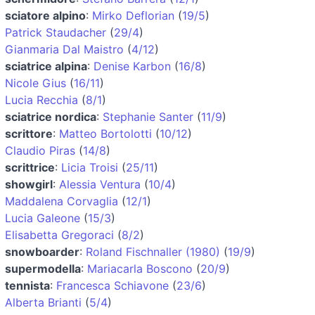
sciatore alpino
:
Mirko Deflorian
(
19/5
)
Patrick Staudacher
(
29/4
)
Gianmaria Dal Maistro
(
4/12
)
sciatrice alpina
:
Denise Karbon
(
16/8
)
Nicole Gius
(
16/11
)
Lucia Recchia
(
8/1
)
sciatrice nordica
:
Stephanie Santer
(
11/9
)
scrittore
:
Matteo Bortolotti
(
10/12
)
Claudio Piras
(
14/8
)
scrittrice
:
Licia Troisi
(
25/11
)
showgirl
:
Alessia Ventura
(
10/4
)
Maddalena Corvaglia
(
12/1
)
Lucia Galeone
(
15/3
)
Elisabetta Gregoraci
(
8/2
)
snowboarder
:
Roland Fischnaller (1980)
(
19/9
)
supermodella
:
Mariacarla Boscono
(
20/9
)
tennista
:
Francesca Schiavone
(
23/6
)
Alberta Brianti
(
5/4
)