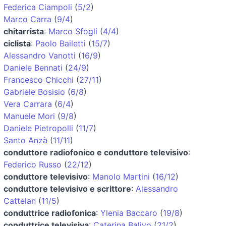
Federica Ciampoli
(
5/2
)
Marco Carra
(
9/4
)
chitarrista
:
Marco Sfogli
(
4/4
)
ciclista
:
Paolo Bailetti
(
15/7
)
Alessandro Vanotti
(
16/9
)
Daniele Bennati
(
24/9
)
Francesco Chicchi
(
27/11
)
Gabriele Bosisio
(
6/8
)
Vera Carrara
(
6/4
)
Manuele Mori
(
9/8
)
Daniele Pietropolli
(
11/7
)
Santo Anzà
(
11/11
)
conduttore radiofonico e conduttore televisivo
:
Federico Russo
(
22/12
)
conduttore televisivo
:
Manolo Martini
(
16/12
)
conduttore televisivo e scrittore
:
Alessandro
Cattelan
(
11/5
)
conduttrice radiofonica
:
Ylenia Baccaro
(
19/8
)
conduttrice televisiva
:
Caterina Balivo
(
21/2
)