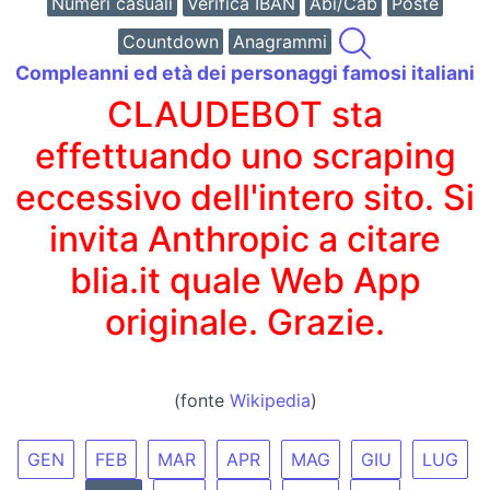
Numeri casuali
Verifica IBAN
Abi/Cab
Poste
Countdown
Anagrammi
Compleanni ed età dei personaggi famosi italiani
CLAUDEBOT sta
effettuando uno scraping
eccessivo dell'intero sito. Si
invita Anthropic a citare
blia.it quale Web App
originale. Grazie.
(fonte
Wikipedia
)
GEN
FEB
MAR
APR
MAG
GIU
LUG