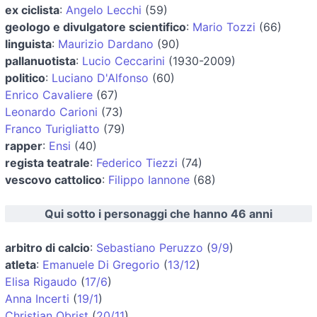
ex ciclista
:
Angelo Lecchi
(59)
geologo e divulgatore scientifico
:
Mario Tozzi
(66)
linguista
:
Maurizio Dardano
(90)
pallanuotista
:
Lucio Ceccarini
(1930-2009)
politico
:
Luciano D'Alfonso
(60)
Enrico Cavaliere
(67)
Leonardo Carioni
(73)
Franco Turigliatto
(79)
rapper
:
Ensi
(40)
regista teatrale
:
Federico Tiezzi
(74)
vescovo cattolico
:
Filippo Iannone
(68)
Qui sotto i personaggi che hanno 46 anni
arbitro di calcio
:
Sebastiano Peruzzo
(
9/9
)
atleta
:
Emanuele Di Gregorio
(
13/12
)
Elisa Rigaudo
(
17/6
)
Anna Incerti
(
19/1
)
Christian Obrist
(
20/11
)