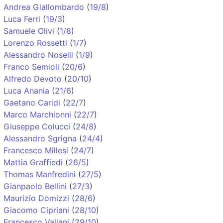
Andrea Giallombardo
(
19/8
)
Luca Ferri
(
19/3
)
Samuele Olivi
(
1/8
)
Lorenzo Rossetti
(
1/7
)
Alessandro Noselli
(
1/9
)
Franco Semioli
(
20/6
)
Alfredo Devoto
(
20/10
)
Luca Anania
(
21/6
)
Gaetano Caridi
(
22/7
)
Marco Marchionni
(
22/7
)
Giuseppe Colucci
(
24/8
)
Alessandro Sgrigna
(
24/4
)
Francesco Millesi
(
24/7
)
Mattia Graffiedi
(
26/5
)
Thomas Manfredini
(
27/5
)
Gianpaolo Bellini
(
27/3
)
Maurizio Domizzi
(
28/6
)
Giacomo Cipriani
(
28/10
)
Francesco Valiani
(
29/10
)