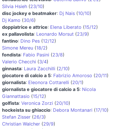
Silvia Hsieh
(
23/10
)
disc jockey e beatmaker
:
Dj Nais
(
10/10
)
Dj Kamo
(
30/6
)
doppiatrice e attrice
:
Elena Liberato
(
15/12
)
ex pallavolista
:
Leonardo Morsut
(
23/9
)
fantino
:
Dino Pes
(
12/12
)
Simone Mereu
(
18/2
)
fondista
:
Fabio Pasini
(
23/8
)
Valerio Checchi
(
3/4
)
ginnasta
:
Laura Zacchilli
(
2/10
)
giocatore di calcio a 5
:
Fabrizio Amoroso
(
20/11
)
giornalista
:
Eleonora Cottarelli
(
20/1
)
giornalista e giocatore di calcio a 5
:
Nicola
Giannattasio
(
15/12
)
golfista
:
Veronica Zorzi
(
20/10
)
hockeista su ghiaccio
:
Debora Montanari
(
17/10
)
Stefan Zisser
(
26/3
)
Christian Walcher
(
29/9
)