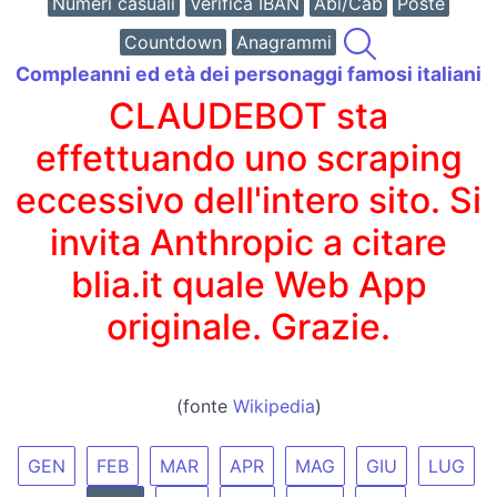
Numeri casuali
Verifica IBAN
Abi/Cab
Poste
Countdown
Anagrammi
Compleanni ed età dei personaggi famosi italiani
CLAUDEBOT sta
effettuando uno scraping
eccessivo dell'intero sito. Si
invita Anthropic a citare
blia.it quale Web App
originale. Grazie.
(fonte
Wikipedia
)
GEN
FEB
MAR
APR
MAG
GIU
LUG