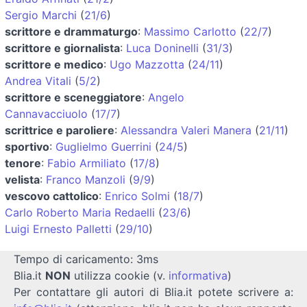
Sergio Marchi
(
21/6
)
scrittore e drammaturgo
:
Massimo Carlotto
(
22/7
)
scrittore e giornalista
:
Luca Doninelli
(
31/3
)
scrittore e medico
:
Ugo Mazzotta
(
24/11
)
Andrea Vitali
(
5/2
)
scrittore e sceneggiatore
:
Angelo
Cannavacciuolo
(
17/7
)
scrittrice e paroliere
:
Alessandra Valeri Manera
(
21/11
)
sportivo
:
Guglielmo Guerrini
(
24/5
)
tenore
:
Fabio Armiliato
(
17/8
)
velista
:
Franco Manzoli
(
9/9
)
vescovo cattolico
:
Enrico Solmi
(
18/7
)
Carlo Roberto Maria Redaelli
(
23/6
)
Luigi Ernesto Palletti
(
29/10
)
Tempo di caricamento: 3ms
Blia.it
NON
utilizza cookie (v.
informativa
)
Per contattare gli autori di Blia.it potete scrivere a: