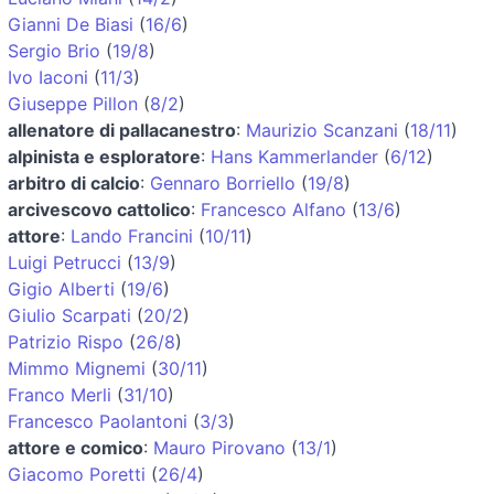
Gianni De Biasi
(
16/6
)
Sergio Brio
(
19/8
)
Ivo Iaconi
(
11/3
)
Giuseppe Pillon
(
8/2
)
allenatore di pallacanestro
:
Maurizio Scanzani
(
18/11
)
alpinista e esploratore
:
Hans Kammerlander
(
6/12
)
arbitro di calcio
:
Gennaro Borriello
(
19/8
)
arcivescovo cattolico
:
Francesco Alfano
(
13/6
)
attore
:
Lando Francini
(
10/11
)
Luigi Petrucci
(
13/9
)
Gigio Alberti
(
19/6
)
Giulio Scarpati
(
20/2
)
Patrizio Rispo
(
26/8
)
Mimmo Mignemi
(
30/11
)
Franco Merli
(
31/10
)
Francesco Paolantoni
(
3/3
)
attore e comico
:
Mauro Pirovano
(
13/1
)
Giacomo Poretti
(
26/4
)