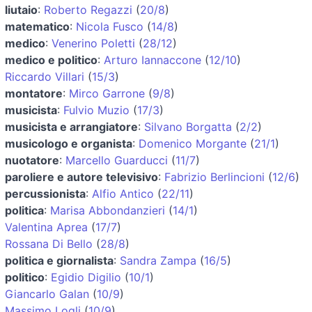
liutaio
:
Roberto Regazzi
(
20/8
)
matematico
:
Nicola Fusco
(
14/8
)
medico
:
Venerino Poletti
(
28/12
)
medico e politico
:
Arturo Iannaccone
(
12/10
)
Riccardo Villari
(
15/3
)
montatore
:
Mirco Garrone
(
9/8
)
musicista
:
Fulvio Muzio
(
17/3
)
musicista e arrangiatore
:
Silvano Borgatta
(
2/2
)
musicologo e organista
:
Domenico Morgante
(
21/1
)
nuotatore
:
Marcello Guarducci
(
11/7
)
paroliere e autore televisivo
:
Fabrizio Berlincioni
(
12/6
)
percussionista
:
Alfio Antico
(
22/11
)
politica
:
Marisa Abbondanzieri
(
14/1
)
Valentina Aprea
(
17/7
)
Rossana Di Bello
(
28/8
)
politica e giornalista
:
Sandra Zampa
(
16/5
)
politico
:
Egidio Digilio
(
10/1
)
Giancarlo Galan
(
10/9
)
Massimo Logli
(
10/9
)