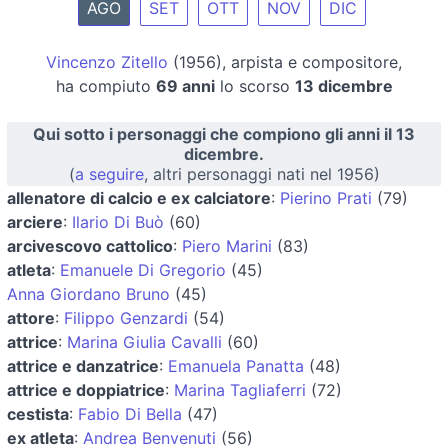
AGO
SET
OTT
NOV
DIC
Vincenzo Zitello
(1956), arpista e compositore,
ha compiuto
69 anni
lo scorso
13 dicembre
Qui sotto i personaggi che compiono gli anni il 13
dicembre.
(
a seguire
, altri personaggi nati nel 1956)
allenatore di calcio e ex calciatore
:
Pierino Prati
(79)
arciere
:
Ilario Di Buò
(60)
arcivescovo cattolico
:
Piero Marini
(83)
atleta
:
Emanuele Di Gregorio
(45)
Anna Giordano Bruno
(45)
attore
:
Filippo Genzardi
(54)
attrice
:
Marina Giulia Cavalli
(60)
attrice e danzatrice
:
Emanuela Panatta
(48)
attrice e doppiatrice
:
Marina Tagliaferri
(72)
cestista
:
Fabio Di Bella
(47)
ex atleta
:
Andrea Benvenuti
(56)