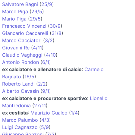
Salvatore Bagni
(
25/9
)
Marco Piga
(
29/5
)
Mario Piga
(
29/5
)
Francesco Vincenzi
(
30/9
)
Giancarlo Ceccarelli
(
31/8
)
Marco Cacciatori
(
3/2
)
Giovanni Re
(
4/11
)
Claudio Vagheggi
(
4/10
)
Antonio Rondon
(
6/1
)
ex calciatore e allenatore di calcio
:
Carmelo
Bagnato
(
16/5
)
Roberto Landi
(
2/2
)
Alberto Cavasin
(
9/1
)
ex calciatore e procuratore sportivo
:
Lionello
Manfredonia
(
27/11
)
ex cestista
:
Maurizio Gualco
(
1/4
)
Marco Palumbo
(
4/3
)
Luigi Cagnazzo
(
5/9
)
Giuseppe Ponzoni
(
7/3
)