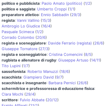
politico e pubblicista
:
Paolo Amato (politico)
(
1/2
)
politico e saggista
:
Umberto Croppi
(
1/1
)
preparatore atletico
:
Ennio Sabbadin
(
29/3
)
regista
:
Vanni Vallino
(
15/3
)
Ambrogio Lo Giudice
(
16/4
)
Pasquale Scimeca
(
1/2
)
Corrado Colombo
(
20/6
)
regista e sceneggiatore
:
Davide Ferrario (regista)
(
26/6
)
Giuseppe Tornatore
(
27/3
)
regista e sceneggiatrice
:
Cristina Comencini
(
8/5
)
rugbista e allenatore di rugby
:
Giuseppe Artuso
(
14/11
)
Tito Lupini
(
1/7
)
sassofonista
:
Roberto Manuzzi
(
18/6
)
scacchista
:
Giampiero David
(
9/7
)
scacchista e insegnante
:
Barbara Pernici
(
26/6
)
schermitrice e professoressa di educazione fisica
:
Clara Mochi
(
29/4
)
scrittore
:
Fulvio Abbate
(
20/12
)
Eraldo Affinati
(
21/2
)