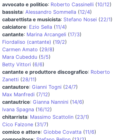
avvocato e politico
:
Roberto Cassinelli
(
10/12
)
bassista
:
Alessandro Sommella
(
12/4
)
cabarettista e musicista
:
Stefano Nosei
(
22/1
)
calciatore
:
Ezio Sella
(
11/4
)
cantante
:
Marina Arcangeli
(
17/3
)
Fiordaliso (cantante)
(
19/2
)
Carmen Amato
(
29/8
)
Mara Cubeddu
(
5/5
)
Betty Vittori
(
6/6
)
cantante e produttore discografico
:
Roberto
Zanetti
(
28/11
)
cantautore
:
Gianni Togni
(
24/7
)
Max Manfredi
(
7/12
)
cantautrice
:
Gianna Nannini
(
14/6
)
Ivana Spagna
(
16/12
)
chitarrista
:
Massimo Scattolin
(
23/1
)
Cico Falzone
(
31/7
)
comico e attore
:
Giobbe Covatta
(
11/6
)
compositore
:
Stefano Bellon
(
13/2
)