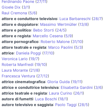
Ferdinando Paone
(
27/11
)
Gioele Dix
(
3/1
)
Raul Cremona
(
5/6
)
attore e conduttore televisivo
:
Luca Barbareschi
(
28/7
)
attore e doppiatore
:
Massimo Wertmüller
(
13/8
)
attore e politico
:
Bebo Storti
(
24/5
)
attore e regista
:
Marcello Cesena
(
5/9
)
attore pornografico
:
Roberto Malone
(
31/10
)
attore teatrale e regista
:
Marco Paolini
(
5/3
)
attrice
:
Daniela Poggi
(
17/10
)
Veronica Lario
(
19/7
)
Roberta Manfredi
(
19/10
)
Laura Morante
(
21/8
)
Francesca Ventura
(
27/12
)
attrice cinematografica
:
Gloria Guida
(
19/11
)
attrice e conduttrice televisiva
:
Elisabetta Gardini
(
3/6
)
attrice teatrale e regista
:
Laura Curino
(
26/1
)
autore di fumetti
:
Luca Boschi
(
18/1
)
autore televisivo e saggista
:
Paolo Taggi
(
28/5
)