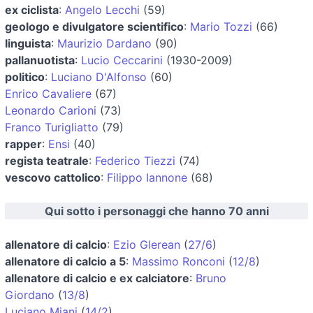
ex ciclista
:
Angelo Lecchi
(59)
geologo e divulgatore scientifico
:
Mario Tozzi
(66)
linguista
:
Maurizio Dardano
(90)
pallanuotista
:
Lucio Ceccarini
(1930-2009)
politico
:
Luciano D'Alfonso
(60)
Enrico Cavaliere
(67)
Leonardo Carioni
(73)
Franco Turigliatto
(79)
rapper
:
Ensi
(40)
regista teatrale
:
Federico Tiezzi
(74)
vescovo cattolico
:
Filippo Iannone
(68)
Qui sotto i personaggi che hanno 70 anni
allenatore di calcio
:
Ezio Glerean
(
27/6
)
allenatore di calcio a 5
:
Massimo Ronconi
(
12/8
)
allenatore di calcio e ex calciatore
:
Bruno
Giordano
(
13/8
)
Luciano Miani
(
14/2
)