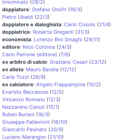
Innominato
(
28/2
)
doppiatore
:
Stefano Onofri
(
16/3
)
Pietro Ubaldi
(
22/3
)
doppiatore e dialoghista
:
Carlo Cosolo
(
21/4
)
doppiatrice
:
Roberta Greganti
(
31/3
)
economista
:
Lorenzo Bini Smaghi
(
29/11
)
editore
:
Nico Colonna
(
24/3
)
Carlo Perrone (editore)
(
7/6
)
ex arbitro di calcio
:
Graziano Cesari
(
23/12
)
ex atleta
:
Mauro Barella
(
12/12
)
Carla Tozzi
(
26/9
)
ex calciatore
:
Angelo Frappampina
(
10/2
)
Evaristo Beccalossi
(
12/5
)
Vincenzo Romano
(
12/3
)
Nazzareno Canuti
(
15/1
)
Ruben Buriani
(
16/3
)
Giuseppe Pallavicini
(
16/10
)
Giancarlo Pasinato
(
20/9
)
Luciano Marangon
(
21/10
)