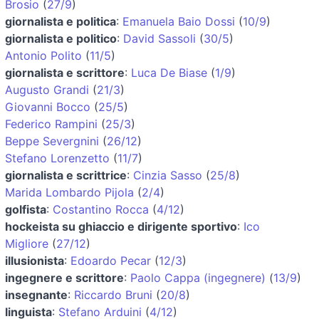
Brosio
(
27/9
)
giornalista e politica
:
Emanuela Baio Dossi
(
10/9
)
giornalista e politico
:
David Sassoli
(
30/5
)
Antonio Polito
(
11/5
)
giornalista e scrittore
:
Luca De Biase
(
1/9
)
Augusto Grandi
(
21/3
)
Giovanni Bocco
(
25/5
)
Federico Rampini
(
25/3
)
Beppe Severgnini
(
26/12
)
Stefano Lorenzetto
(
11/7
)
giornalista e scrittrice
:
Cinzia Sasso
(
25/8
)
Marida Lombardo Pijola
(
2/4
)
golfista
:
Costantino Rocca
(
4/12
)
hockeista su ghiaccio e dirigente sportivo
:
Ico
Migliore
(
27/12
)
illusionista
:
Edoardo Pecar
(
12/3
)
ingegnere e scrittore
:
Paolo Cappa (ingegnere)
(
13/9
)
insegnante
:
Riccardo Bruni
(
20/8
)
linguista
:
Stefano Arduini
(
4/12
)