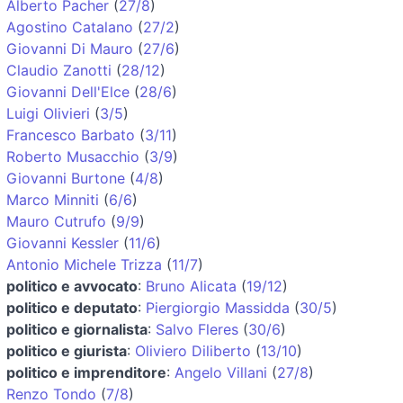
Alberto Pacher
(
27/8
)
Agostino Catalano
(
27/2
)
Giovanni Di Mauro
(
27/6
)
Claudio Zanotti
(
28/12
)
Giovanni Dell'Elce
(
28/6
)
Luigi Olivieri
(
3/5
)
Francesco Barbato
(
3/11
)
Roberto Musacchio
(
3/9
)
Giovanni Burtone
(
4/8
)
Marco Minniti
(
6/6
)
Mauro Cutrufo
(
9/9
)
Giovanni Kessler
(
11/6
)
Antonio Michele Trizza
(
11/7
)
politico e avvocato
:
Bruno Alicata
(
19/12
)
politico e deputato
:
Piergiorgio Massidda
(
30/5
)
politico e giornalista
:
Salvo Fleres
(
30/6
)
politico e giurista
:
Oliviero Diliberto
(
13/10
)
politico e imprenditore
:
Angelo Villani
(
27/8
)
Renzo Tondo
(
7/8
)