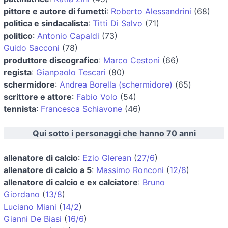
pittore e autore di fumetti
:
Roberto Alessandrini
(68)
politica e sindacalista
:
Titti Di Salvo
(71)
politico
:
Antonio Capaldi
(73)
Guido Sacconi
(78)
produttore discografico
:
Marco Cestoni
(66)
regista
:
Gianpaolo Tescari
(80)
schermidore
:
Andrea Borella (schermidore)
(65)
scrittore e attore
:
Fabio Volo
(54)
tennista
:
Francesca Schiavone
(46)
Qui sotto i personaggi che hanno 70 anni
allenatore di calcio
:
Ezio Glerean
(
27/6
)
allenatore di calcio a 5
:
Massimo Ronconi
(
12/8
)
allenatore di calcio e ex calciatore
:
Bruno
Giordano
(
13/8
)
Luciano Miani
(
14/2
)
Gianni De Biasi
(
16/6
)