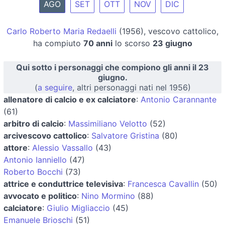
AGO
SET
OTT
NOV
DIC
Carlo Roberto Maria Redaelli
(1956), vescovo cattolico,
ha compiuto
70 anni
lo scorso
23 giugno
Qui sotto i personaggi che compiono gli anni il 23
giugno.
(
a seguire
, altri personaggi nati nel 1956)
allenatore di calcio e ex calciatore
:
Antonio Carannante
(61)
arbitro di calcio
:
Massimiliano Velotto
(52)
arcivescovo cattolico
:
Salvatore Gristina
(80)
attore
:
Alessio Vassallo
(43)
Antonio Ianniello
(47)
Roberto Bocchi
(73)
attrice e conduttrice televisiva
:
Francesca Cavallin
(50)
avvocato e politico
:
Nino Mormino
(88)
calciatore
:
Giulio Migliaccio
(45)
Emanuele Brioschi
(51)