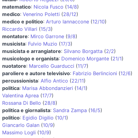
matematico
:
Nicola Fusco
(
14/8
)
medico
:
Venerino Poletti
(
28/12
)
medico e politico
:
Arturo Iannaccone
(
12/10
)
Riccardo Villari
(
15/3
)
montatore
:
Mirco Garrone
(
9/8
)
musicista
:
Fulvio Muzio
(
17/3
)
musicista e arrangiatore
:
Silvano Borgatta
(
2/2
)
musicologo e organista
:
Domenico Morgante
(
21/1
)
nuotatore
:
Marcello Guarducci
(
11/7
)
paroliere e autore televisivo
:
Fabrizio Berlincioni
(
12/6
)
percussionista
:
Alfio Antico
(
22/11
)
politica
:
Marisa Abbondanzieri
(
14/1
)
Valentina Aprea
(
17/7
)
Rossana Di Bello
(
28/8
)
politica e giornalista
:
Sandra Zampa
(
16/5
)
politico
:
Egidio Digilio
(
10/1
)
Giancarlo Galan
(
10/9
)
Massimo Logli
(
10/9
)