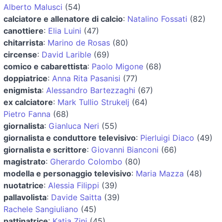
Alberto Malusci
(54)
calciatore e allenatore di calcio
:
Natalino Fossati
(82)
canottiere
:
Elia Luini
(47)
chitarrista
:
Marino de Rosas
(80)
circense
:
David Larible
(69)
comico e cabarettista
:
Paolo Migone
(68)
doppiatrice
:
Anna Rita Pasanisi
(77)
enigmista
:
Alessandro Bartezzaghi
(67)
ex calciatore
:
Mark Tullio Strukelj
(64)
Pietro Fanna
(68)
giornalista
:
Gianluca Neri
(55)
giornalista e conduttore televisivo
:
Pierluigi Diaco
(49)
giornalista e scrittore
:
Giovanni Bianconi
(66)
magistrato
:
Gherardo Colombo
(80)
modella e personaggio televisivo
:
Maria Mazza
(48)
nuotatrice
:
Alessia Filippi
(39)
pallavolista
:
Davide Saitta
(39)
Rachele Sangiuliano
(45)
pattinatrice
:
Katia Zini
(45)