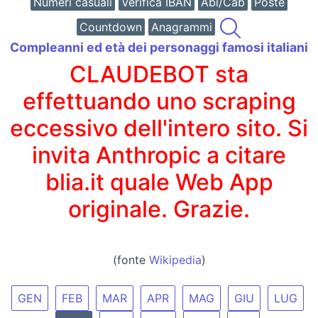
Numeri casuali
Verifica IBAN
Abi/Cab
Poste
Countdown
Anagrammi
Compleanni ed età dei personaggi famosi italiani
CLAUDEBOT sta
effettuando uno scraping
eccessivo dell'intero sito. Si
invita Anthropic a citare
blia.it quale Web App
originale. Grazie.
(fonte
Wikipedia
)
GEN
FEB
MAR
APR
MAG
GIU
LUG