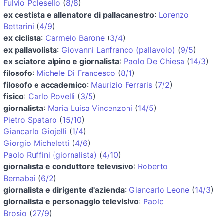
Fulvio Polesello
(
8/8
)
ex cestista e allenatore di pallacanestro
:
Lorenzo
Bettarini
(
4/9
)
ex ciclista
:
Carmelo Barone
(
3/4
)
ex pallavolista
:
Giovanni Lanfranco (pallavolo)
(
9/5
)
ex sciatore alpino e giornalista
:
Paolo De Chiesa
(
14/3
)
filosofo
:
Michele Di Francesco
(
8/1
)
filosofo e accademico
:
Maurizio Ferraris
(
7/2
)
fisico
:
Carlo Rovelli
(
3/5
)
giornalista
:
Maria Luisa Vincenzoni
(
14/5
)
Pietro Spataro
(
15/10
)
Giancarlo Giojelli
(
1/4
)
Giorgio Micheletti
(
4/6
)
Paolo Ruffini (giornalista)
(
4/10
)
giornalista e conduttore televisivo
:
Roberto
Bernabai
(
6/2
)
giornalista e dirigente d'azienda
:
Giancarlo Leone
(
14/3
)
giornalista e personaggio televisivo
:
Paolo
Brosio
(
27/9
)