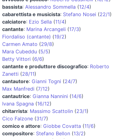
bassista
:
Alessandro Sommella
(
12/4
)
cabarettista e musicista
:
Stefano Nosei
(
22/1
)
calciatore
:
Ezio Sella
(
11/4
)
cantante
:
Marina Arcangeli
(
17/3
)
Fiordaliso (cantante)
(
19/2
)
Carmen Amato
(
29/8
)
Mara Cubeddu
(
5/5
)
Betty Vittori
(
6/6
)
cantante e produttore discografico
:
Roberto
Zanetti
(
28/11
)
cantautore
:
Gianni Togni
(
24/7
)
Max Manfredi
(
7/12
)
cantautrice
:
Gianna Nannini
(
14/6
)
Ivana Spagna
(
16/12
)
chitarrista
:
Massimo Scattolin
(
23/1
)
Cico Falzone
(
31/7
)
comico e attore
:
Giobbe Covatta
(
11/6
)
compositore
:
Stefano Bellon
(
13/2
)