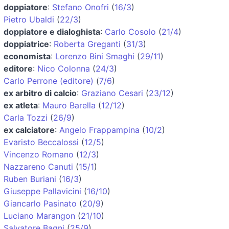
doppiatore
:
Stefano Onofri
(
16/3
)
Pietro Ubaldi
(
22/3
)
doppiatore e dialoghista
:
Carlo Cosolo
(
21/4
)
doppiatrice
:
Roberta Greganti
(
31/3
)
economista
:
Lorenzo Bini Smaghi
(
29/11
)
editore
:
Nico Colonna
(
24/3
)
Carlo Perrone (editore)
(
7/6
)
ex arbitro di calcio
:
Graziano Cesari
(
23/12
)
ex atleta
:
Mauro Barella
(
12/12
)
Carla Tozzi
(
26/9
)
ex calciatore
:
Angelo Frappampina
(
10/2
)
Evaristo Beccalossi
(
12/5
)
Vincenzo Romano
(
12/3
)
Nazzareno Canuti
(
15/1
)
Ruben Buriani
(
16/3
)
Giuseppe Pallavicini
(
16/10
)
Giancarlo Pasinato
(
20/9
)
Luciano Marangon
(
21/10
)
Salvatore Bagni
(
25/9
)