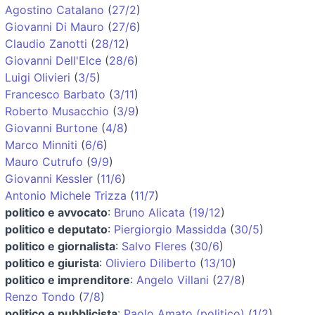
Agostino Catalano
(
27/2
)
Giovanni Di Mauro
(
27/6
)
Claudio Zanotti
(
28/12
)
Giovanni Dell'Elce
(
28/6
)
Luigi Olivieri
(
3/5
)
Francesco Barbato
(
3/11
)
Roberto Musacchio
(
3/9
)
Giovanni Burtone
(
4/8
)
Marco Minniti
(
6/6
)
Mauro Cutrufo
(
9/9
)
Giovanni Kessler
(
11/6
)
Antonio Michele Trizza
(
11/7
)
politico e avvocato
:
Bruno Alicata
(
19/12
)
politico e deputato
:
Piergiorgio Massidda
(
30/5
)
politico e giornalista
:
Salvo Fleres
(
30/6
)
politico e giurista
:
Oliviero Diliberto
(
13/10
)
politico e imprenditore
:
Angelo Villani
(
27/8
)
Renzo Tondo
(
7/8
)
politico e pubblicista
:
Paolo Amato (politico)
(
1/2
)