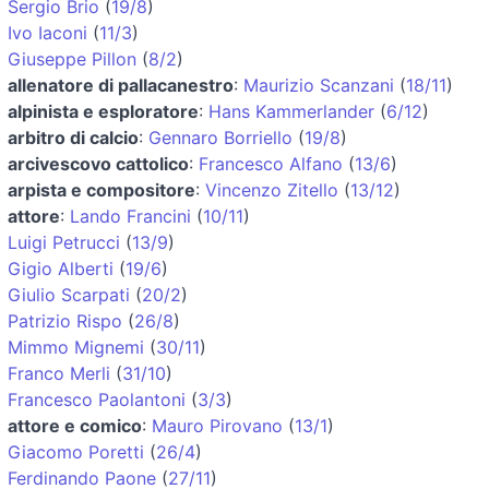
Sergio Brio
(
19/8
)
Ivo Iaconi
(
11/3
)
Giuseppe Pillon
(
8/2
)
allenatore di pallacanestro
:
Maurizio Scanzani
(
18/11
)
alpinista e esploratore
:
Hans Kammerlander
(
6/12
)
arbitro di calcio
:
Gennaro Borriello
(
19/8
)
arcivescovo cattolico
:
Francesco Alfano
(
13/6
)
arpista e compositore
:
Vincenzo Zitello
(
13/12
)
attore
:
Lando Francini
(
10/11
)
Luigi Petrucci
(
13/9
)
Gigio Alberti
(
19/6
)
Giulio Scarpati
(
20/2
)
Patrizio Rispo
(
26/8
)
Mimmo Mignemi
(
30/11
)
Franco Merli
(
31/10
)
Francesco Paolantoni
(
3/3
)
attore e comico
:
Mauro Pirovano
(
13/1
)
Giacomo Poretti
(
26/4
)
Ferdinando Paone
(
27/11
)