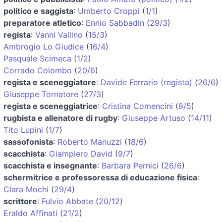
politico e saggista
:
Umberto Croppi
(
1/1
)
preparatore atletico
:
Ennio Sabbadin
(
29/3
)
regista
:
Vanni Vallino
(
15/3
)
Ambrogio Lo Giudice
(
16/4
)
Pasquale Scimeca
(
1/2
)
Corrado Colombo
(
20/6
)
regista e sceneggiatore
:
Davide Ferrario (regista)
(
26/6
)
Giuseppe Tornatore
(
27/3
)
regista e sceneggiatrice
:
Cristina Comencini
(
8/5
)
rugbista e allenatore di rugby
:
Giuseppe Artuso
(
14/11
)
Tito Lupini
(
1/7
)
sassofonista
:
Roberto Manuzzi
(
18/6
)
scacchista
:
Giampiero David
(
9/7
)
scacchista e insegnante
:
Barbara Pernici
(
26/6
)
schermitrice e professoressa di educazione fisica
:
Clara Mochi
(
29/4
)
scrittore
:
Fulvio Abbate
(
20/12
)
Eraldo Affinati
(
21/2
)