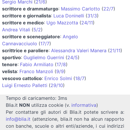
Sergio Marchi
(
21/6
)
scrittore e drammaturgo
:
Massimo Carlotto
(
22/7
)
scrittore e giornalista
:
Luca Doninelli
(
31/3
)
scrittore e medico
:
Ugo Mazzotta
(
24/11
)
Andrea Vitali
(
5/2
)
scrittore e sceneggiatore
:
Angelo
Cannavacciuolo
(
17/7
)
scrittrice e paroliere
:
Alessandra Valeri Manera
(
21/11
)
sportivo
:
Guglielmo Guerrini
(
24/5
)
tenore
:
Fabio Armiliato
(
17/8
)
velista
:
Franco Manzoli
(
9/9
)
vescovo cattolico
:
Enrico Solmi
(
18/7
)
Luigi Ernesto Palletti
(
29/10
)
Tempo di caricamento: 3ms
Blia.it
NON
utilizza cookie (v.
informativa
)
Per contattare gli autori di Blia.it potete scrivere a:
info@blia.it
(attenzione, blia.it non ha alcun rapporto
con banche, scuole o altri enti/aziende, i cui indirizzi