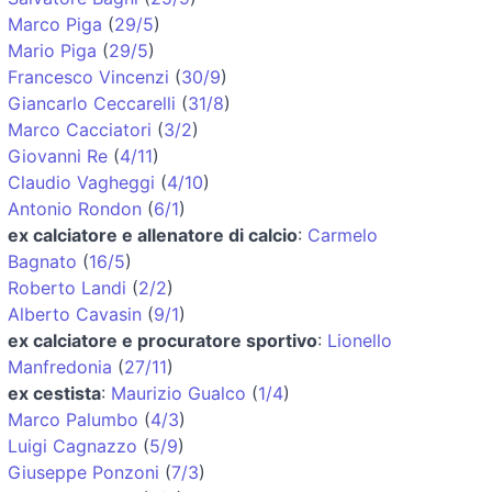
Marco Piga
(
29/5
)
Mario Piga
(
29/5
)
Francesco Vincenzi
(
30/9
)
Giancarlo Ceccarelli
(
31/8
)
Marco Cacciatori
(
3/2
)
Giovanni Re
(
4/11
)
Claudio Vagheggi
(
4/10
)
Antonio Rondon
(
6/1
)
ex calciatore e allenatore di calcio
:
Carmelo
Bagnato
(
16/5
)
Roberto Landi
(
2/2
)
Alberto Cavasin
(
9/1
)
ex calciatore e procuratore sportivo
:
Lionello
Manfredonia
(
27/11
)
ex cestista
:
Maurizio Gualco
(
1/4
)
Marco Palumbo
(
4/3
)
Luigi Cagnazzo
(
5/9
)
Giuseppe Ponzoni
(
7/3
)