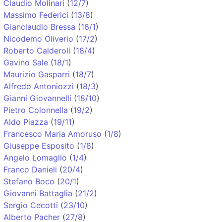
Claudio Molinari
(
12/7
)
Massimo Federici
(
13/8
)
Gianclaudio Bressa
(
16/1
)
Nicodemo Oliverio
(
17/2
)
Roberto Calderoli
(
18/4
)
Gavino Sale
(
18/1
)
Maurizio Gasparri
(
18/7
)
Alfredo Antoniozzi
(
18/3
)
Gianni Giovannelli
(
18/10
)
Pietro Colonnella
(
19/2
)
Aldo Piazza
(
19/11
)
Francesco Maria Amoruso
(
1/8
)
Giuseppe Esposito
(
1/8
)
Angelo Lomaglio
(
1/4
)
Franco Danieli
(
20/4
)
Stefano Boco
(
20/1
)
Giovanni Battaglia
(
21/2
)
Sergio Cecotti
(
23/10
)
Alberto Pacher
(
27/8
)