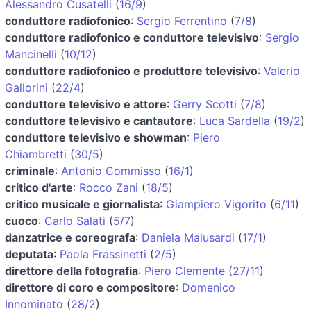
Alessandro Cusatelli
(
16/9
)
conduttore radiofonico
:
Sergio Ferrentino
(
7/8
)
conduttore radiofonico e conduttore televisivo
:
Sergio
Mancinelli
(
10/12
)
conduttore radiofonico e produttore televisivo
:
Valerio
Gallorini
(
22/4
)
conduttore televisivo e attore
:
Gerry Scotti
(
7/8
)
conduttore televisivo e cantautore
:
Luca Sardella
(
19/2
)
conduttore televisivo e showman
:
Piero
Chiambretti
(
30/5
)
criminale
:
Antonio Commisso
(
16/1
)
critico d'arte
:
Rocco Zani
(
18/5
)
critico musicale e giornalista
:
Giampiero Vigorito
(
6/11
)
cuoco
:
Carlo Salati
(
5/7
)
danzatrice e coreografa
:
Daniela Malusardi
(
17/1
)
deputata
:
Paola Frassinetti
(
2/5
)
direttore della fotografia
:
Piero Clemente
(
27/11
)
direttore di coro e compositore
:
Domenico
Innominato
(
28/2
)