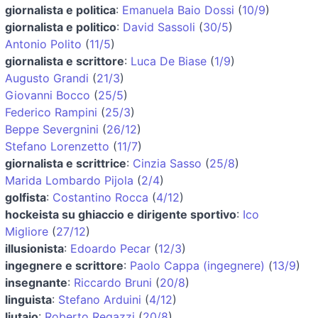
giornalista e politica
:
Emanuela Baio Dossi
(
10/9
)
giornalista e politico
:
David Sassoli
(
30/5
)
Antonio Polito
(
11/5
)
giornalista e scrittore
:
Luca De Biase
(
1/9
)
Augusto Grandi
(
21/3
)
Giovanni Bocco
(
25/5
)
Federico Rampini
(
25/3
)
Beppe Severgnini
(
26/12
)
Stefano Lorenzetto
(
11/7
)
giornalista e scrittrice
:
Cinzia Sasso
(
25/8
)
Marida Lombardo Pijola
(
2/4
)
golfista
:
Costantino Rocca
(
4/12
)
hockeista su ghiaccio e dirigente sportivo
:
Ico
Migliore
(
27/12
)
illusionista
:
Edoardo Pecar
(
12/3
)
ingegnere e scrittore
:
Paolo Cappa (ingegnere)
(
13/9
)
insegnante
:
Riccardo Bruni
(
20/8
)
linguista
:
Stefano Arduini
(
4/12
)
liutaio
:
Roberto Regazzi
(
20/8
)