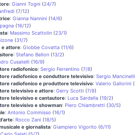
tore
:
Gianni Togni
(
24/7
)
nfredi
(
7/12
)
trice
:
Gianna Nannini
(
14/6
)
Spagna
(
16/12
)
ista
:
Massimo Scattolin
(
23/1
)
alzone
(
31/7
)
 e attore
:
Giobbe Covatta
(
11/6
)
itore
:
Stefano Bellon
(
13/2
)
dro Cusatelli
(
16/9
)
tore radiofonico
:
Sergio Ferrentino
(
7/8
)
ore radiofonico e conduttore televisivo
:
Sergio Mancinelli
ore radiofonico e produttore televisivo
:
Valerio Gallorini
(
ore televisivo e attore
:
Gerry Scotti
(
7/8
)
ore televisivo e cantautore
:
Luca Sardella
(
19/2
)
tore televisivo e showman
:
Piero Chiambretti
(
30/5
)
le
:
Antonio Commisso
(
16/1
)
d'arte
:
Rocco Zani
(
18/5
)
 musicale e giornalista
:
Giampiero Vigorito
(
6/11
)
:
Carlo Salati
(
5/7
)