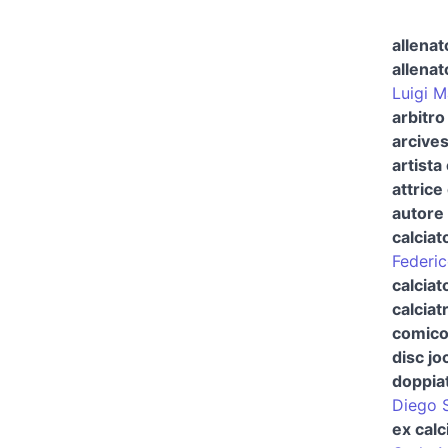
allenat
allenat
Luigi M
arbitro 
arcives
artista
attrice
autore 
calciat
Federic
calciat
calciat
comico 
disc jo
doppia
Diego 
ex calc