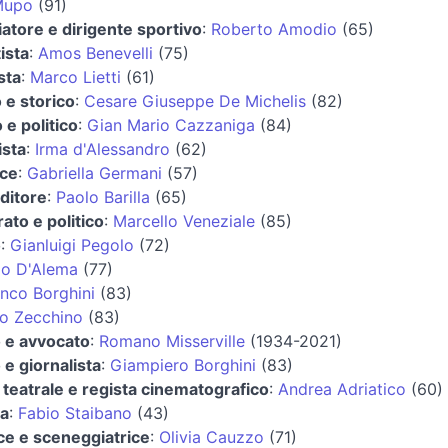
Mupo
(91)
iatore e dirigente sportivo
:
Roberto Amodio
(65)
ista
:
Amos Benevelli
(75)
sta
:
Marco Lietti
(61)
o e storico
:
Cesare Giuseppe De Michelis
(82)
 e politico
:
Gian Mario Cazzaniga
(84)
ista
:
Irma d'Alessandro
(62)
ice
:
Gabriella Germani
(57)
ditore
:
Paolo Barilla
(65)
ato e politico
:
Marcello Veneziale
(85)
o
:
Gianluigi Pegolo
(72)
o D'Alema
(77)
nco Borghini
(83)
io Zecchino
(83)
o e avvocato
:
Romano Misserville
(1934-2021)
o e giornalista
:
Giampiero Borghini
(83)
 teatrale e regista cinematografico
:
Andrea Adriatico
(60)
ta
:
Fabio Staibano
(43)
ice e sceneggiatrice
:
Olivia Cauzzo
(71)