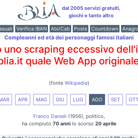
dal 2005 servizi gratuiti,
giochi e tanto altro
suali
Verifica IBAN
Abi/Cab
Poste
Countdown
Anagr
Compleanni ed età dei personaggi famosi italiani
o scraping eccessivo dell'int
 blia.it quale Web App originale
(fonte
Wikipedia
)
MAR
APR
MAG
GIU
LUG
AGO
SET
OT
Franco Danieli
(1956), politico,
ha compiuto
70 anni
lo scorso
20 aprile