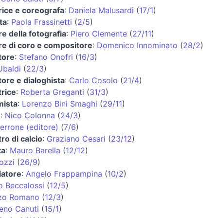
rice e coreografa
:
Daniela Malusardi
(
17/1
)
ta
:
Paola Frassinetti
(
2/5
)
re della fotografia
:
Piero Clemente
(
27/11
)
re di coro e compositore
:
Domenico Innominato
(
28/2
)
tore
:
Stefano Onofri
(
16/3
)
Ubaldi
(
22/3
)
ore e dialoghista
:
Carlo Cosolo
(
21/4
)
trice
:
Roberta Greganti
(
31/3
)
ista
:
Lorenzo Bini Smaghi
(
29/11
)
e
:
Nico Colonna
(
24/3
)
errone (editore)
(
7/6
)
tro di calcio
:
Graziano Cesari
(
23/12
)
ta
:
Mauro Barella
(
12/12
)
ozzi
(
26/9
)
iatore
:
Angelo Frappampina
(
10/2
)
o Beccalossi
(
12/5
)
zo Romano
(
12/3
)
eno Canuti
(
15/1
)