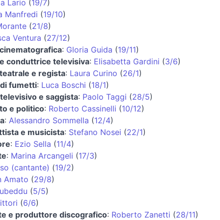
a Lario
(
19/7
)
a Manfredi
(
19/10
)
Morante
(
21/8
)
sca Ventura
(
27/12
)
 cinematografica
:
Gloria Guida
(
19/11
)
 e conduttrice televisiva
:
Elisabetta Gardini
(
3/6
)
 teatrale e regista
:
Laura Curino
(
26/1
)
di fumetti
:
Luca Boschi
(
18/1
)
televisivo e saggista
:
Paolo Taggi
(
28/5
)
o e politico
:
Roberto Cassinelli
(
10/12
)
ta
:
Alessandro Sommella
(
12/4
)
tista e musicista
:
Stefano Nosei
(
22/1
)
ore
:
Ezio Sella
(
11/4
)
te
:
Marina Arcangeli
(
17/3
)
iso (cantante)
(
19/2
)
n Amato
(
29/8
)
ubeddu
(
5/5
)
ittori
(
6/6
)
e e produttore discografico
:
Roberto Zanetti
(
28/11
)