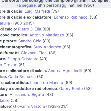
Qui sotto i personaggi che compiono gli anni il 20 aprile.
(
a seguire
, altri personaggi nati nel 1956)
ore di calcio
:
Luigi Maifredi
(79)
ore di calcio e ex calciatore
:
Lorenzo Rubinacci
(58)
arulla
(1963-2015)
di calcio
:
Pietro D'Elia
(80)
covo cattolico
:
Antonio Mattiazzo
(86)
 e pittore
:
Sandro Chia
(80)
 cinematografica
:
Susy Andersen
(86)
di fumetti
:
Giovanni Ticci
(86)
ore
:
Filippo Cristante
(49)
o Crovari
(51)
ore e allenatore di calcio
:
Andrea Agostinelli
(69)
rice
:
Carla Brunozzi
(50)
e cabarettista
:
Leonardo Manera
(59)
ckey e conduttore radiofonico
:
Gabry Ponte
(53)
tore
:
Alessandro Rigotti
(48)
Sabre
(58)
iatore
:
Giovanni Vastola
(1938-2017)