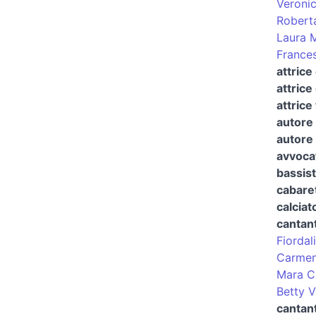
Veronic
Robert
Laura 
France
attrice
attrice
attrice
autore 
autore 
avvocat
bassis
cabaret
calciat
cantan
Fiordal
Carme
Mara C
Betty V
cantant