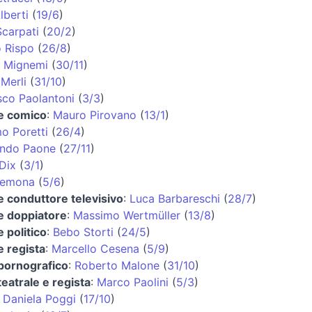
lberti
(
19/6
)
Scarpati
(
20/2
)
o Rispo
(
26/8
)
 Mignemi
(
30/11
)
Merli
(
31/10
)
sco Paolantoni
(
3/3
)
 e comico
:
Mauro Pirovano
(
13/1
)
o Poretti
(
26/4
)
ando Paone
(
27/11
)
Dix
(
3/1
)
remona
(
5/6
)
e conduttore televisivo
:
Luca Barbareschi
(
28/7
)
e doppiatore
:
Massimo Wertmüller
(
13/8
)
e politico
:
Bebo Storti
(
24/5
)
e regista
:
Marcello Cesena
(
5/9
)
 pornografico
:
Roberto Malone
(
31/10
)
teatrale e regista
:
Marco Paolini
(
5/3
)
:
Daniela Poggi
(
17/10
)