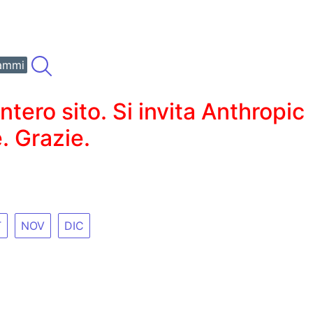
ammi
ero sito. Si invita Anthropic
. Grazie.
T
NOV
DIC