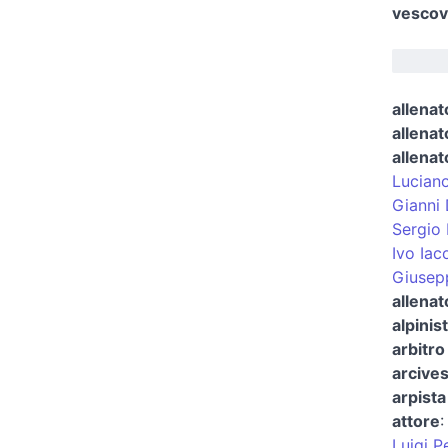
vescovo
allenat
allenat
allenat
Luciano
Gianni 
Sergio 
Ivo Iac
Giusepp
allenat
alpinis
arbitro 
arcives
arpist
attore
Luigi P