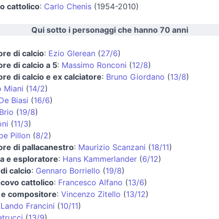
 cattolico
:
Carlo Chenis
(1954-2010)
Qui sotto i personaggi che hanno 70 anni
ore di calcio
:
Ezio Glerean
(
27/6
)
ore di calcio a 5
:
Massimo Ronconi
(
12/8
)
ore di calcio e ex calciatore
:
Bruno Giordano
(
13/8
)
 Miani
(
14/2
)
De Biasi
(
16/6
)
Brio
(
19/8
)
oni
(
11/3
)
e Pillon
(
8/2
)
ore di pallacanestro
:
Maurizio Scanzani
(
18/11
)
ta e esploratore
:
Hans Kammerlander
(
6/12
)
di calcio
:
Gennaro Borriello
(
19/8
)
covo cattolico
:
Francesco Alfano
(
13/6
)
a e compositore
:
Vincenzo Zitello
(
13/12
)
:
Lando Francini
(
10/11
)
etrucci
(
13/9
)