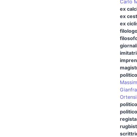
Carlo 
ex calc
ex cest
ex cicli
filolog
filosofo
giornal
imitatr
impren
magistr
politic
Massim
Gianfra
Ortens
politic
politic
regista
rugbis
scrittr