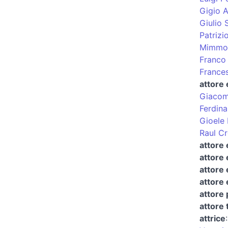
Gigio A
Giulio 
Patrizi
Mimmo
Franco 
France
attore
Giacom
Ferdin
Gioele 
Raul C
attore 
attore 
attore 
attore 
attore
attore 
attrice