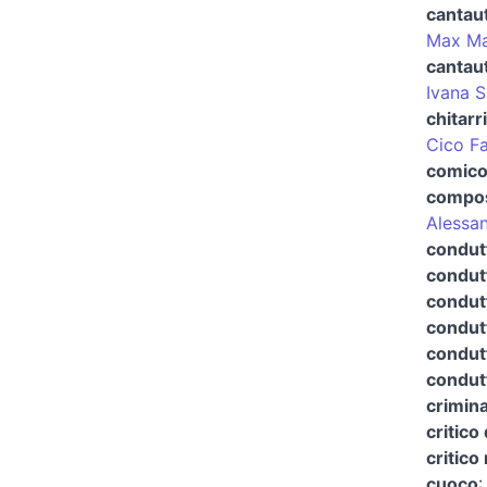
cantau
Max Ma
cantau
Ivana 
chitarr
Cico F
comico
compos
Alessan
condut
condutt
condutt
condutt
condutt
condut
crimina
critico 
critico
cuoco