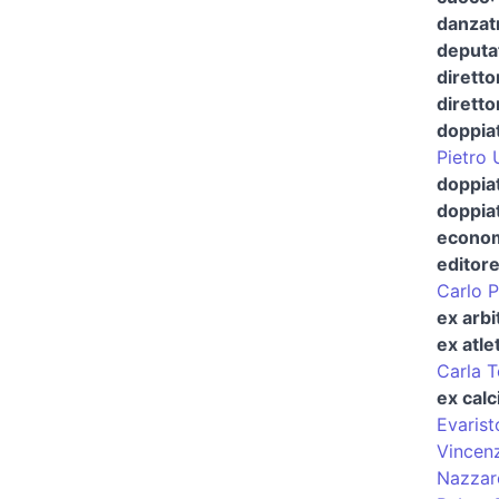
danzat
deputa
diretto
diretto
doppia
Pietro 
doppiat
doppia
econom
editor
Carlo P
ex arbi
ex atle
Carla T
ex calc
Evarist
Vincen
Nazzar