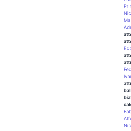
Pri
Nic
Ma
Adr
att
att
Ed
att
att
Fed
Iva
att
bal
bia
cal
Fab
Alf
Nic