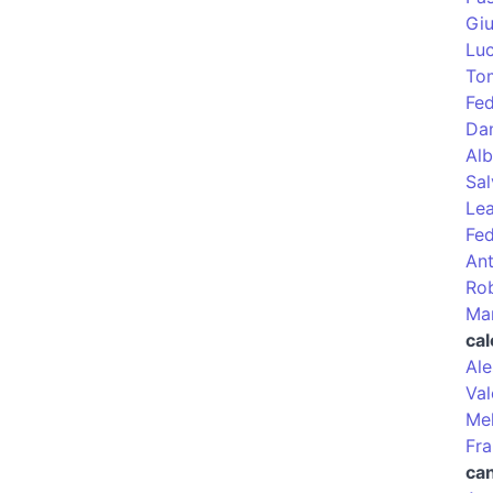
Giu
Luc
To
Fed
Dan
Alb
Sal
Le
Fed
Ant
Rob
Ma
cal
Ale
Val
Mel
Fra
ca