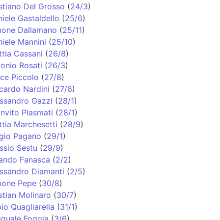
stiano Del Grosso
(
24/3
)
iele Gastaldello
(
25/6
)
mone Dallamano
(
25/11
)
iele Mannini
(
25/10
)
tia Cassani
(
26/8
)
onio Rosati
(
26/3
)
ice Piccolo
(
27/8
)
cardo Nardini
(
27/6
)
ssandro Gazzi
(
28/1
)
nvito Plasmati
(
28/1
)
tia Marchesetti
(
28/9
)
gio Pagano
(
29/1
)
ssio Sestu
(
29/9
)
ando Fanasca
(
2/2
)
ssandro Diamanti
(
2/5
)
mone Pepe
(
30/8
)
stian Molinaro
(
30/7
)
io Quagliarella
(
31/1
)
quale Foggia
(
3/6
)