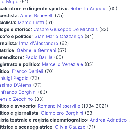
rlo Mupo
(91)
calciatore e dirigente sportivo
:
Roberto Amodio
(65)
cestista
:
Amos Benevelli
(75)
ciclista
:
Marco Lietti
(61)
ologo e storico
:
Cesare Giuseppe De Michelis
(82)
osofo e politico
:
Gian Mario Cazzaniga
(84)
rnalista
:
Irma d'Alessandro
(62)
tatrice
:
Gabriella Germani
(57)
prenditore
:
Paolo Barilla
(65)
istrato e politico
:
Marcello Veneziale
(85)
itico
:
Franco Danieli
(70)
nluigi Pegolo
(72)
ssimo D'Alema
(77)
nfranco Borghini
(83)
ensio Zecchino
(83)
itico e avvocato
:
Romano Misserville
(1934-2021)
itico e giornalista
:
Giampiero Borghini
(83)
ista teatrale e regista cinematografico
:
Andrea Adriatico
(
ittrice e sceneggiatrice
:
Olivia Cauzzo
(71)