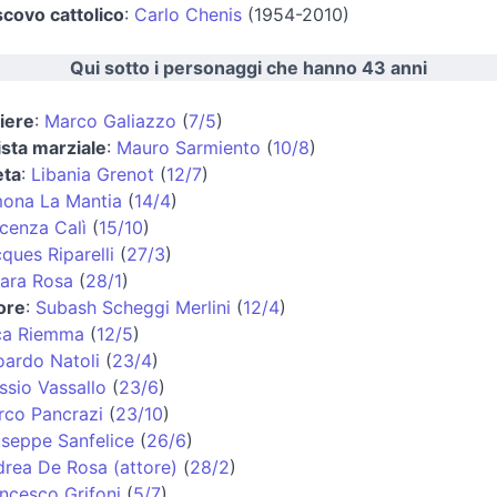
covo cattolico
:
Carlo Chenis
(1954-2010)
Qui sotto i personaggi che hanno 43 anni
iere
:
Marco Galiazzo
(
7/5
)
ista marziale
:
Mauro Sarmiento
(
10/8
)
eta
:
Libania Grenot
(
12/7
)
ona La Mantia
(
14/4
)
cenza Calì
(
15/10
)
ques Riparelli
(
27/3
)
ara Rosa
(
28/1
)
ore
:
Subash Scheggi Merlini
(
12/4
)
ca Riemma
(
12/5
)
ardo Natoli
(
23/4
)
ssio Vassallo
(
23/6
)
co Pancrazi
(
23/10
)
seppe Sanfelice
(
26/6
)
rea De Rosa (attore)
(
28/2
)
ncesco Grifoni
(
5/7
)