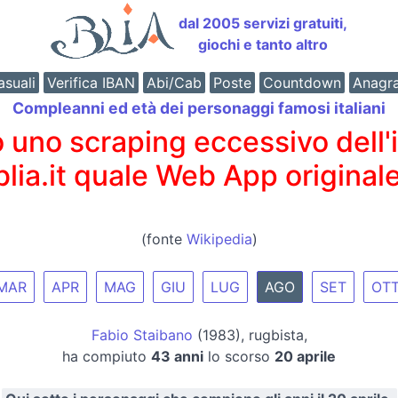
dal 2005 servizi gratuiti,
giochi e tanto altro
suali
Verifica IBAN
Abi/Cab
Poste
Countdown
Anagr
Compleanni ed età dei personaggi famosi italiani
o scraping eccessivo dell'int
 blia.it quale Web App originale
(fonte
Wikipedia
)
MAR
APR
MAG
GIU
LUG
AGO
SET
OT
Fabio Staibano
(1983), rugbista,
ha compiuto
43 anni
lo scorso
20 aprile