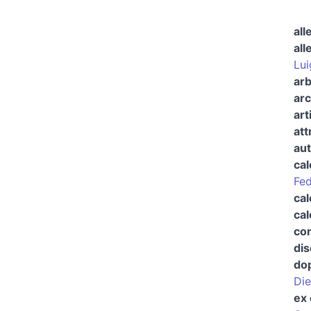
all
all
Lui
arb
arc
art
att
aut
cal
Fed
cal
cal
com
dis
do
Di
ex 