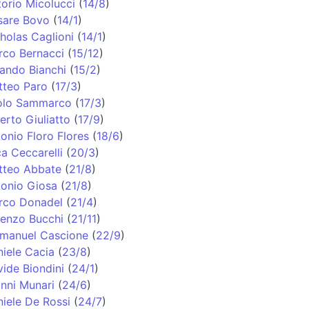
torio Micolucci
(
14/8
)
sare Bovo
(
14/1
)
holas Caglioni
(
14/1
)
co Bernacci
(
15/12
)
ando Bianchi
(
15/2
)
tteo Paro
(
17/3
)
olo Sammarco
(
17/3
)
erto Giuliatto
(
17/9
)
onio Floro Flores
(
18/6
)
a Ceccarelli
(
20/3
)
tteo Abbate
(
21/8
)
onio Giosa
(
21/8
)
rco Donadel
(
21/4
)
enzo Bucchi
(
21/11
)
manuel Cascione
(
22/9
)
iele Cacia
(
23/8
)
ide Biondini
(
24/1
)
nni Munari
(
24/6
)
iele De Rossi
(
24/7
)