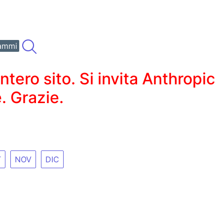
ammi
ero sito. Si invita Anthropic
. Grazie.
T
NOV
DIC