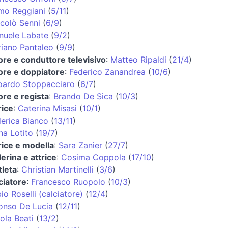
mo Reggiani
(
5/11
)
colò Senni
(
6/9
)
nuele Labate
(
9/2
)
iano Pantaleo
(
9/9
)
ore e conduttore televisivo
:
Matteo Ripaldi
(
21/4
)
ore e doppiatore
:
Federico Zanandrea
(
10/6
)
oardo Stoppacciaro
(
6/7
)
ore e regista
:
Brando De Sica
(
10/3
)
rice
:
Caterina Misasi
(
10/1
)
erica Bianco
(
13/11
)
na Lotito
(
19/7
)
rice e modella
:
Sara Zanier
(
27/7
)
lerina e attrice
:
Cosima Coppola
(
17/10
)
tleta
:
Christian Martinelli
(
3/6
)
ciatore
:
Francesco Ruopolo
(
10/3
)
io Roselli (calciatore)
(
12/4
)
onso De Lucia
(
12/11
)
ola Beati
(
13/2
)