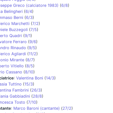
seppe Greco (calciatore 1983)
(
6/8
)
a Belingheri
(
6/4
)
mmaso Berni
(
6/3
)
erico Marchetti
(
7/2
)
iele Buzzegoli
(
7/5
)
erto Quadri
(
9/1
)
vatore Ferraro
(
9/6
)
andro Rinaudo
(
9/5
)
erico Agliardi
(
11/2
)
onio Mirante
(
8/7
)
erto Vitiello
(
8/5
)
rio Cassano
(
8/10
)
ciatrice
:
Valentina Boni
(
14/3
)
ssia Tuttino
(
15/3
)
entina Fambrini
(
26/3
)
ania Gabbiadini
(
28/8
)
ncesca Tosto
(
7/10
)
ntante
:
Marco Baroni (cantante)
(
27/2
)