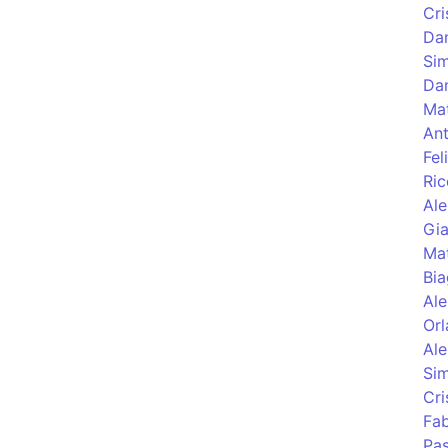
Cri
Dan
Si
Dan
Mat
Ant
Fel
Ric
Ale
Gia
Mat
Bia
Ale
Orl
Ale
Si
Cri
Fab
Pas