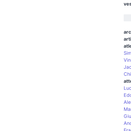
ves
arc
art
atl
Sim
Vin
Jac
Chi
att
Lu
Edo
Ale
Mar
Giu
And
Fra