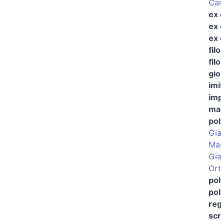
Ca
ex 
ex 
ex 
fil
fil
gio
imi
im
mag
pol
Gia
Ma
Gia
Ort
pol
pol
reg
scr