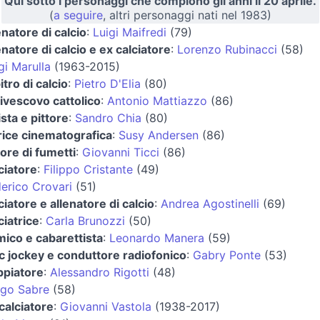
Qui sotto i personaggi che compiono gli anni il 20 aprile.
(
a seguire
, altri personaggi nati nel 1983)
enatore di calcio
:
Luigi Maifredi
(79)
enatore di calcio e ex calciatore
:
Lorenzo Rubinacci
(58)
gi Marulla
(1963-2015)
itro di calcio
:
Pietro D'Elia
(80)
ivescovo cattolico
:
Antonio Mattiazzo
(86)
ista e pittore
:
Sandro Chia
(80)
rice cinematografica
:
Susy Andersen
(86)
ore di fumetti
:
Giovanni Ticci
(86)
ciatore
:
Filippo Cristante
(49)
erico Crovari
(51)
ciatore e allenatore di calcio
:
Andrea Agostinelli
(69)
ciatrice
:
Carla Brunozzi
(50)
ico e cabarettista
:
Leonardo Manera
(59)
c jockey e conduttore radiofonico
:
Gabry Ponte
(53)
ppiatore
:
Alessandro Rigotti
(48)
ego Sabre
(58)
calciatore
:
Giovanni Vastola
(1938-2017)