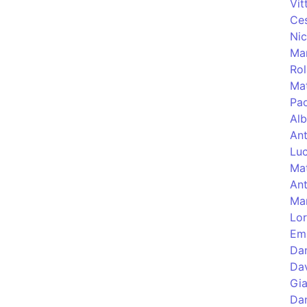
Vit
Ce
Nic
Mar
Rol
Ma
Pa
Alb
Ant
Luc
Ma
Ant
Ma
Lor
Em
Dan
Dav
Gia
Dan