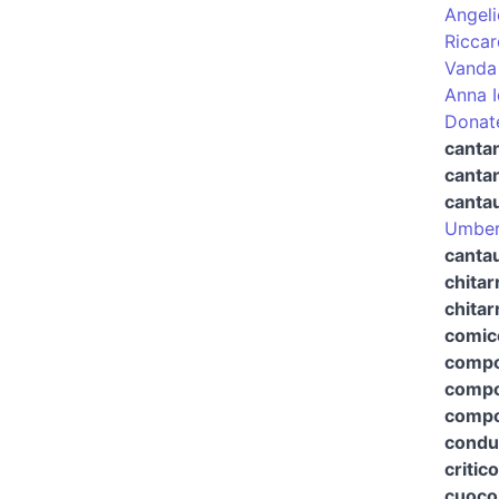
Angeli
Riccar
Vanda
Anna I
Donate
cantan
cantan
canta
Umber
cantau
chitar
chitar
comico
compo
compo
compos
condut
critic
cuoco