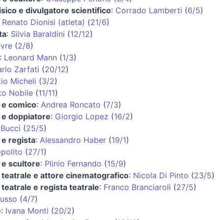
isico e divulgatore scientifico
:
Corrado Lamberti
(
6/5
)
:
Renato Dionisi (atleta)
(
21/6
)
ta
:
Silvia Baraldini
(
12/12
)
vre
(
2/8
)
:
Leonard Mann
(
1/3
)
rlo Zarfati
(
20/12
)
io Micheli
(
3/2
)
to Nobile
(
11/11
)
 e comico
:
Andrea Roncato
(
7/3
)
 e doppiatore
:
Giorgio Lopez
(
16/2
)
 Bucci
(
25/5
)
 e regista
:
Alessandro Haber
(
19/1
)
ppolito
(
27/1
)
 e scultore
:
Plinio Fernando
(
15/9
)
 teatrale e attore cinematografico
:
Nicola Di Pinto
(
23/5
)
 teatrale e regista teatrale
:
Franco Branciaroli
(
27/5
)
Russo
(
4/7
)
e
:
Ivana Monti
(
20/2
)