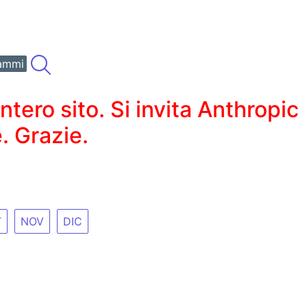
ammi
ero sito. Si invita Anthropic
. Grazie.
T
NOV
DIC