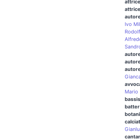
attric
attric
autore
Ivo Mi
Rodolf
Alfred
Sandro
autore
autore
autore
Gianca
avvoca
Mario
bassi
batter
botan
calcia
Gianlu
canta