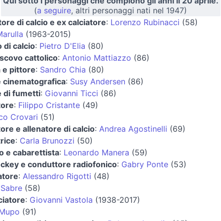
Qui sotto i personaggi che compiono gli anni il 20 aprile.
(
a seguire
, altri personaggi nati nel 1947)
tore di calcio e ex calciatore
:
Lorenzo Rubinacci
(58)
Marulla
(1963-2015)
 di calcio
:
Pietro D'Elia
(80)
scovo cattolico
:
Antonio Mattiazzo
(86)
a e pittore
:
Sandro Chia
(80)
e cinematografica
:
Susy Andersen
(86)
 di fumetti
:
Giovanni Ticci
(86)
tore
:
Filippo Cristante
(49)
co Crovari
(51)
tore e allenatore di calcio
:
Andrea Agostinelli
(69)
trice
:
Carla Brunozzi
(50)
 e cabarettista
:
Leonardo Manera
(59)
ockey e conduttore radiofonico
:
Gabry Ponte
(53)
atore
:
Alessandro Rigotti
(48)
 Sabre
(58)
ciatore
:
Giovanni Vastola
(1938-2017)
 Mupo
(91)