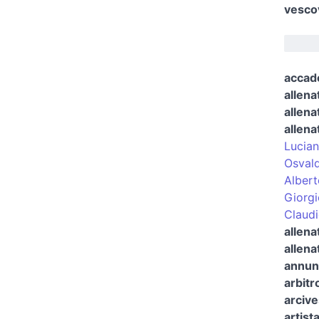
vescov
accade
allena
allena
allena
Lucian
Osval
Albert
Giorgi
Claudi
allena
allena
annunc
arbitro
arcive
artist