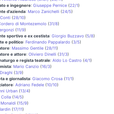
ato e ingegnere
:
Giuseppe Pernice
(
22/1
)
nte d'azienda
:
Marco Zanichelli
(
24/5
)
 Conti
(
28/10
)
Cordero di Montezemolo
(
31/8
)
ergonzi
(
11/9
)
nte sportivo e ex cestista
:
Giorgio Buzzavo
(
5/8
)
e e politico
:
Ferdinando Pappalardo
(
3/5
)
atore
:
Massimo Gentile
(
28/11
)
tore e attore
:
Oliviero Dinelli
(
31/3
)
turgo e regista teatrale
:
Aldo Lo Castro
(
4/1
)
mista
:
Mario Canzio
(
16/3
)
Draghi
(
3/9
)
eta e giornalista
:
Giacomo Crosa
(
11/1
)
ciatore
:
Adriano Fedele
(
10/10
)
nni Urban
(
13/4
)
 Colla
(
14/5
)
 Monaldi
(
15/9
)
ardin
(
17/11
)