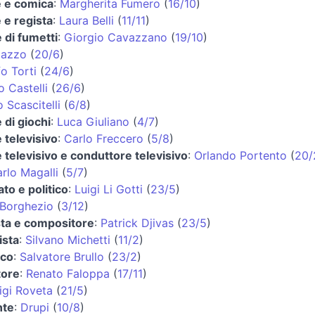
e e comica
:
Margherita Fumero
(
16/10
)
e e regista
:
Laura Belli
(
11/11
)
 di fumetti
:
Giorgio Cavazzano
(
19/10
)
lazzo
(
20/6
)
o Torti
(
24/6
)
o Castelli
(
26/6
)
 Scascitelli
(
6/8
)
 di giochi
:
Luca Giuliano
(
4/7
)
 televisivo
:
Carlo Freccero
(
5/8
)
 televisivo e conduttore televisivo
:
Orlando Portento
(
20/
rlo Magalli
(
5/7
)
to e politico
:
Luigi Li Gotti
(
23/5
)
 Borghezio
(
3/12
)
sta e compositore
:
Patrick Djivas
(
23/5
)
ista
:
Silvano Michetti
(
11/2
)
ico
:
Salvatore Brullo
(
23/2
)
tore
:
Renato Faloppa
(
17/11
)
igi Roveta
(
21/5
)
nte
:
Drupi
(
10/8
)