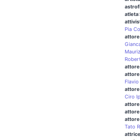
astrof
atleta
attivis
Pia Co
attore
Gianca
Mauriz
Rober
attore
attore
Flavio
attore
Ciro I
attore
attore
attore
Tato 
attric