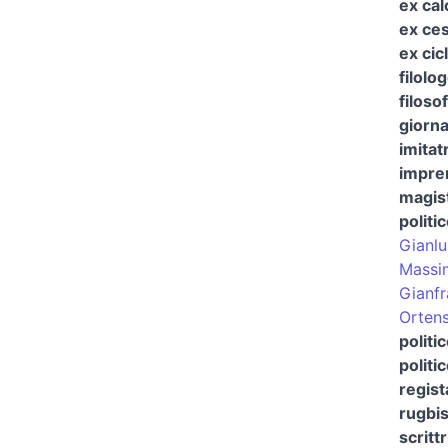
ex cal
ex ces
ex cicl
filolo
filosof
giorna
imitat
impre
magist
politi
Gianlu
Massi
Gianfr
Ortens
politi
politi
regist
rugbis
scritt