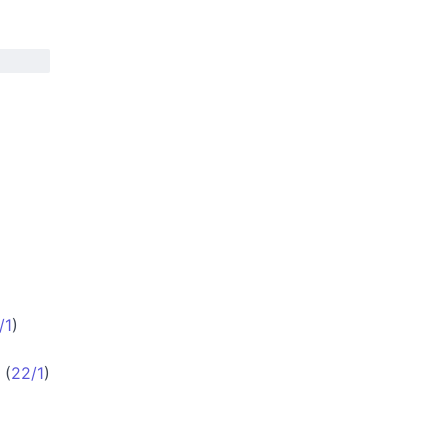
/1
)
(
22/1
)