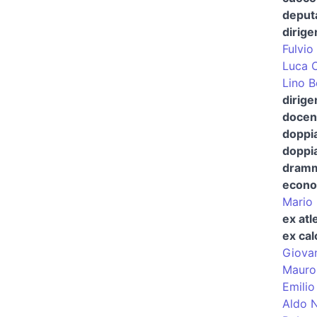
deput
dirige
Fulvio
Luca 
Lino B
dirige
docent
doppi
doppia
dramma
econo
Mario 
ex atl
ex cal
Giova
Mauro
Emilio
Aldo N