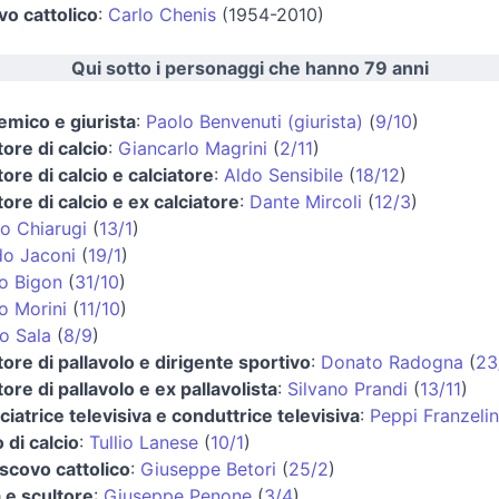
o cattolico
:
Carlo Chenis
(1954-2010)
Qui sotto i personaggi che hanno 79 anni
mico e giurista
:
Paolo Benvenuti (giurista)
(
9/10
)
tore di calcio
:
Giancarlo Magrini
(
2/11
)
tore di calcio e calciatore
:
Aldo Sensibile
(
18/12
)
tore di calcio e ex calciatore
:
Dante Mircoli
(
12/3
)
o Chiarugi
(
13/1
)
do Jaconi
(
19/1
)
o Bigon
(
31/10
)
o Morini
(
11/10
)
o Sala
(
8/9
)
tore di pallavolo e dirigente sportivo
:
Donato Radogna
(
23
tore di pallavolo e ex pallavolista
:
Silvano Prandi
(
13/11
)
iatrice televisiva e conduttrice televisiva
:
Peppi Franzelin
 di calcio
:
Tullio Lanese
(
10/1
)
scovo cattolico
:
Giuseppe Betori
(
25/2
)
a e scultore
:
Giuseppe Penone
(
3/4
)