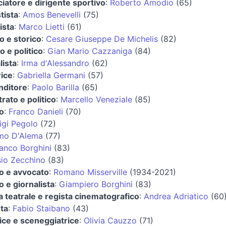
ciatore e dirigente sportivo
:
Roberto Amodio
(65)
tista
:
Amos Benevelli
(75)
ista
:
Marco Lietti
(61)
go e storico
:
Cesare Giuseppe De Michelis
(82)
o e politico
:
Gian Mario Cazzaniga
(84)
lista
:
Irma d'Alessandro
(62)
rice
:
Gabriella Germani
(57)
nditore
:
Paolo Barilla
(65)
rato e politico
:
Marcello Veneziale
(85)
co
:
Franco Danieli
(70)
igi Pegolo
(72)
mo D'Alema
(77)
anco Borghini
(83)
io Zecchino
(83)
co e avvocato
:
Romano Misserville
(1934-2021)
co e giornalista
:
Giampiero Borghini
(83)
a teatrale e regista cinematografico
:
Andrea Adriatico
(60
ta
:
Fabio Staibano
(43)
rice e sceneggiatrice
:
Olivia Cauzzo
(71)