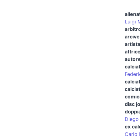
allena
Luigi 
arbitro
arcive
artist
attric
autore
calcia
Federi
calcia
calcia
comico
disc j
doppi
Diego
ex cal
Carlo