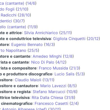
ca (cantante)
(
14/6
)
do Fogli
(
21/10
)
 Radicchi
(
28/10
)
dentici
(
30/7
)
llo (cantante)
(
11/9
)
te e attrice
:
Silvia Annichiarico
(
25/11
)
te e conduttrice televisiva
:
Gigliola Cinquetti
(
20/12
)
utore
:
Eugenio Bennato
(
16/3
)
to Napolitano
(
25/5
)
tore e cantante
:
Amedeo Minghi
(
12/8
)
rista e cantante
:
Nico Di Palo
(
4/12
)
rista e compositore
:
Franco Mussida
(
21/3
)
 e produttore discografico
:
Lucio Salis
(
5/3
)
sitore
:
Claudio Maioli
(
13/11
)
sitore e cantautore
:
Mario Lavezzi
(
8/5
)
itore e regista
:
Stefano Marcucci
(
10/6
)
trice televisiva
:
Rita Dalla Chiesa
(
31/8
)
o cinematografico
:
Francesco Casetti
(
2/4
)
:
Antonio Albanese (chef)
(
30/11
)