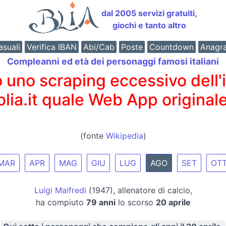
dal 2005 servizi gratuiti,
giochi e tanto altro
suali
Verifica IBAN
Abi/Cab
Poste
Countdown
Anagr
Compleanni ed età dei personaggi famosi italiani
o scraping eccessivo dell'int
 blia.it quale Web App originale
(fonte
Wikipedia
)
MAR
APR
MAG
GIU
LUG
AGO
SET
OT
Luigi Maifredi
(1947), allenatore di calcio,
ha compiuto
79 anni
lo scorso
20 aprile