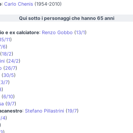
o
:
Carlo Chenis
(1954-2010)
Qui sotto i personaggi che hanno 65 anni
io e ex calciatore
:
Renzo Gobbo
(
13/1
)
15/11
)
7/6
)
(
18/2
)
ni
(
24/2
)
o
(
26/7
)
(
30/5
)
(
3/7
)
8
)
(
6/10
)
sa
(
9/7
)
lacanestro
:
Stefano Pillastrini
(
19/7
)
1/4
)
)
/3
)