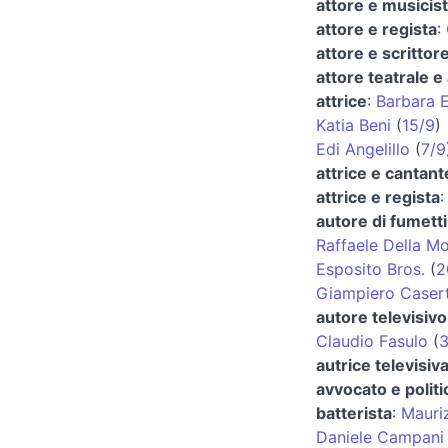
attore e musicis
attore e regista
:
attore e scrittor
attore teatrale e
attrice
:
Barbara E
Katia Beni
(
15/9
)
Edi Angelillo
(
7/9
attrice e cantant
attrice e regista
autore di fumetti
Raffaele Della M
Esposito Bros.
(
2
Giampiero Caser
autore televisivo
Claudio Fasulo
(
3
autrice televisiva
avvocato e politi
batterista
:
Mauriz
Daniele Campani