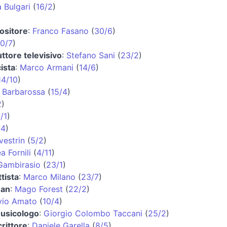
a Bulgari
(
16/2
)
ositore
:
Franco Fasano
(
30/6
)
0/7
)
ttore televisivo
:
Stefano Sani
(
23/2
)
ista
:
Marco Armani
(
14/6
)
14/10
)
 Barbarossa
(
15/4
)
2
)
/1
)
/4
)
vestrin
(
5/2
)
a Fornili
(
4/11
)
 Gambirasio
(
23/1
)
tista
:
Marco Milano
(
23/7
)
man
:
Mago Forest
(
22/2
)
lvio Amato
(
10/4
)
usicologo
:
Giorgio Colombo Taccani
(
25/2
)
rittore
:
Daniele Garella
(
8/5
)