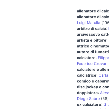
allenatore di calc
allenatore di calc
Luigi Marulla
(196
arbitro di calcio
:
arcivescovo catt
artista e pittore
:
attrice cinemato
autore di fumetti
calciatore
:
Filipp
Federico Crovari
calciatore e allen
calciatrice
:
Carla
comico e cabaret
disc jockey e co
doppiatore
:
Ales
Diego Sabre
(58)
ex calciatore
:
Gi