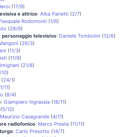
eroi
(
17/9
)
evisiva e attrice
:
Alba Parietti
(
2/7
)
Pasquale Rodomonti
(
1/6
)
uto
(
28/9
)
 e personaggio televisivo
:
Daniele Tombolini
(
12/6
)
Mangoni
(
26/3
)
ani
(
11/3
)
sti
(
11/9
)
imignani
(
21/8
)
/10
)
(
24/1
)
1/11
)
lo
(
8/4
)
e
:
Giampiero Ingrassia
(
18/11
)
(
5/12
)
Maurizio Casagrande
(
4/11
)
ore radiofonico
:
Marco Presta
(
11/11
)
turgo
:
Carlo Presotto
(
14/7
)