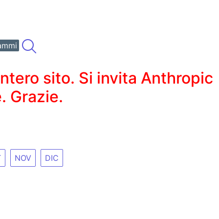
ammi
ero sito. Si invita Anthropic
. Grazie.
T
NOV
DIC