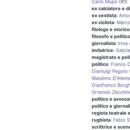
Carlo Mupo
(91)
ex calciatore e d
ex cestista
:
Amos
ex ciclista
:
Marco 
filologo e storico
filosofo e politic
giornalista
:
Irma 
imitatrice
:
Gabrie
magistrato e poli
politico
:
Franco D
Gianluigi Pegolo
Massimo D'Alem
Gianfranco Borgh
Ortensio Zecchin
politico e avvoca
politico e giornal
regista teatrale 
rugbista
:
Fabio S
scrittrice e scen