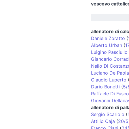
vescovo cattolic
allenatore di calc
Daniele Zoratto
(
Alberto Urban
(
1
Luigino Pasciullo
Giancarlo Corradi
Nello Di Costanz
Luciano De Paola
Claudio Luperto
Dario Bonetti
(
5/
Raffaele Di Fusco
Giovanni Dellaca
allenatore di pal
Sergio Scariolo
(
Attilio Caja
(
20/5
Franco Ciani
(
24