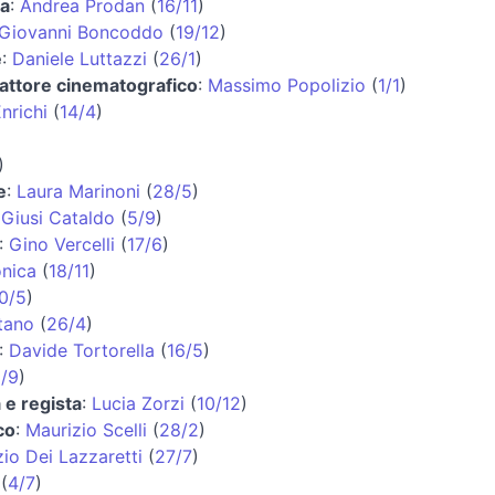
ta
:
Andrea Prodan
(
16/11
)
Giovanni Boncoddo
(
19/12
)
e
:
Daniele Luttazzi
(
26/1
)
 attore cinematografico
:
Massimo Popolizio
(
1/1
)
nrichi
(
14/4
)
)
e
:
Laura Marinoni
(
28/5
)
:
Giusi Cataldo
(
5/9
)
:
Gino Vercelli
(
17/6
)
onica
(
18/11
)
0/5
)
tano
(
26/4
)
:
Davide Tortorella
(
16/5
)
/9
)
 e regista
:
Lucia Zorzi
(
10/12
)
co
:
Maurizio Scelli
(
28/2
)
io Dei Lazzaretti
(
27/7
)
(
4/7
)