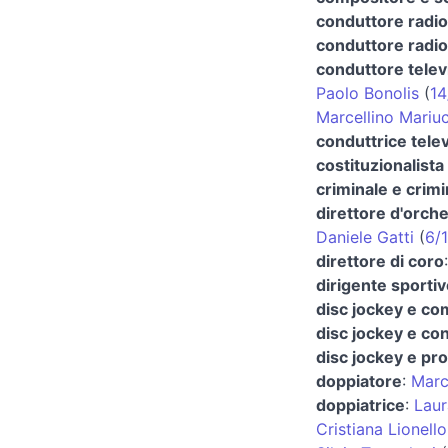
conduttore radio
conduttore radio
conduttore telev
Paolo Bonolis
(
14
Marcellino Mariuc
conduttrice telev
costituzionalista 
criminale e crim
direttore d'orch
Daniele Gatti
(
6/1
direttore di coro
dirigente sportiv
disc jockey e co
disc jockey e co
disc jockey e pr
doppiatore
:
Marc
doppiatrice
:
Laur
Cristiana Lionello