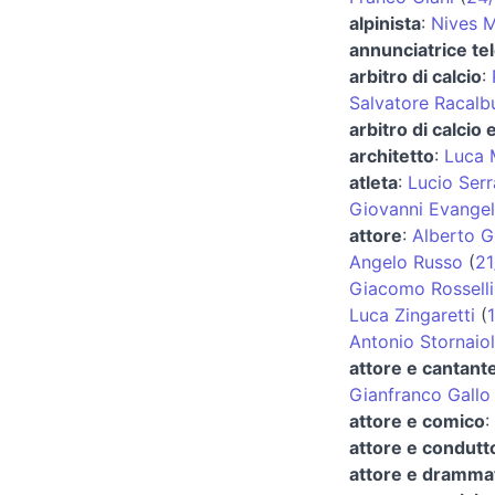
alpinista
:
Nives M
annunciatrice tel
arbitro di calcio
:
Salvatore Racalb
arbitro di calcio
architetto
:
Luca 
atleta
:
Lucio Serr
Giovanni Evangeli
attore
:
Alberto G
Angelo Russo
(
21
Giacomo Rosselli
Luca Zingaretti
(
1
Antonio Stornaio
attore e cantant
Gianfranco Gallo
attore e comico
:
attore e condutt
attore e dramma