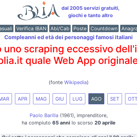
dal 2005 servizi gratuiti,
giochi e tanto altro
suali
Verifica IBAN
Abi/Cab
Poste
Countdown
Anagr
Compleanni ed età dei personaggi famosi italiani
o scraping eccessivo dell'int
 blia.it quale Web App originale
(fonte
Wikipedia
)
MAR
APR
MAG
GIU
LUG
AGO
SET
OT
Paolo Barilla
(1961), imprenditore,
ha compiuto
65 anni
lo scorso
20 aprile