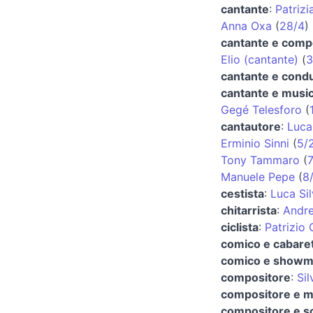
cantante
:
Patrizi
Anna Oxa
(
28/4
)
cantante e comp
Elio (cantante)
(
3
cantante e condu
cantante e music
Gegé Telesforo
(
cantautore
:
Luca
Erminio Sinni
(
5/
Tony Tammaro
(
7
Manuele Pepe
(
8
cestista
:
Luca Sil
chitarrista
:
Andre
ciclista
:
Patrizio
comico e cabaret
comico e show
compositore
:
Si
compositore e m
compositore e sc