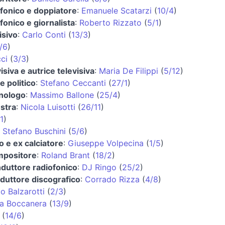
fonico e doppiatore
:
Emanuele Scatarzi
(
10/4
)
fonico e giornalista
:
Roberto Rizzato
(
5/1
)
isivo
:
Carlo Conti
(
13/3
)
/6
)
ci
(
3/3
)
isiva e autrice televisiva
:
Maria De Filippi
(
5/12
)
e politico
:
Stefano Ceccanti
(
27/1
)
inologo
:
Massimo Ballone
(
25/4
)
estra
:
Nicola Luisotti
(
26/11
)
1
)
:
Stefano Buschini
(
5/6
)
o e ex calciatore
:
Giuseppe Volpecina
(
1/5
)
mpositore
:
Roland Brant
(
18/2
)
nduttore radiofonico
:
DJ Ringo
(
25/2
)
oduttore discografico
:
Corrado Rizza
(
4/8
)
o Balzarotti
(
2/3
)
a Boccanera
(
13/9
)
(
14/6
)