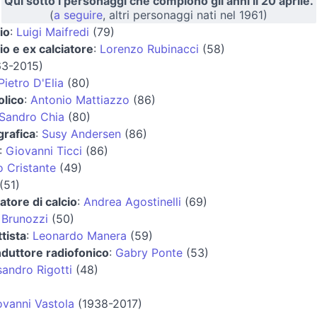
Qui sotto i personaggi che compiono gli anni il 20 aprile.
(
a seguire
, altri personaggi nati nel 1961)
io
:
Luigi Maifredi
(79)
io e ex calciatore
:
Lorenzo Rubinacci
(58)
3-2015)
Pietro D'Elia
(80)
olico
:
Antonio Mattiazzo
(86)
Sandro Chia
(80)
grafica
:
Susy Andersen
(86)
:
Giovanni Ticci
(86)
o Cristante
(49)
(51)
atore di calcio
:
Andrea Agostinelli
(69)
 Brunozzi
(50)
tista
:
Leonardo Manera
(59)
nduttore radiofonico
:
Gabry Ponte
(53)
sandro Rigotti
(48)
ovanni Vastola
(1938-2017)