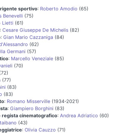
irigente sportivo
:
Roberto Amodio
(65)
 Benevelli
(75)
Lietti
(61)
:
Cesare Giuseppe De Michelis
(82)
o
:
Gian Mario Cazzaniga
(84)
d'Alessandro
(62)
lla Germani
(57)
tico
:
Marcello Veneziale
(85)
anieli
(70)
(72)
a
(77)
ini
(83)
o
(83)
to
:
Romano Misserville
(1934-2021)
ista
:
Giampiero Borghini
(83)
e regista cinematografico
:
Andrea Adriatico
(60)
taibano
(43)
eggiatrice
:
Olivia Cauzzo
(71)