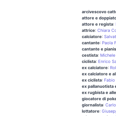
arcivescovo catt
attore e doppiat
attore e regista
:
attrice
:
Chiara Co
calciatore
:
Salva
cantante
:
Paola F
cantante e pianis
cestista
:
Michele
ciclista
:
Enrico S
ex calciatore
:
Ro
ex calciatore e al
ex ciclista
:
Fabio 
ex pallanuotista 
ex rugbista e all
giocatore di pok
giornalista
:
Carlo
lottatore
:
Giusep