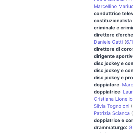
Marcellino Mariuc
conduttrice telev
costituzionalista 
criminale e crim
direttore d'orch
Daniele Gatti
(
6/1
direttore di coro
dirigente sportiv
disc jockey e co
disc jockey e co
disc jockey e pr
doppiatore
:
Marc
doppiatrice
:
Laur
Cristiana Lionello
Silvia Tognoloni
(
Patrizia Scianca
(
doppiatrice e co
drammaturgo
:
Gi