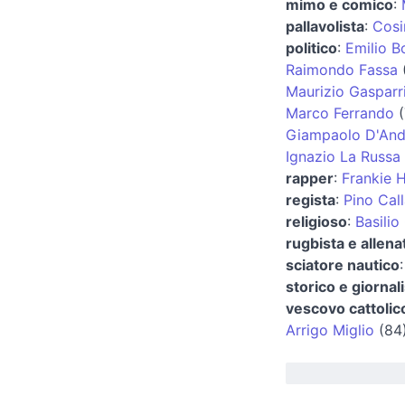
mimo e comico
:
pallavolista
:
Cosi
politico
:
Emilio B
Raimondo Fassa
Maurizio Gasparr
Marco Ferrando
(
Giampaolo D'And
Ignazio La Russa
rapper
:
Frankie 
regista
:
Pino Call
religioso
:
Basilio 
rugbista e allena
sciatore nautico
storico e giornal
vescovo cattolic
Arrigo Miglio
(84