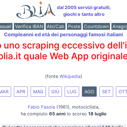
dal 2005 servizi gratuiti,
giochi e tanto altro
suali
Verifica IBAN
Abi/Cab
Poste
Countdown
Anagr
Compleanni ed età dei personaggi famosi italiani
o scraping eccessivo dell'int
 blia.it quale Web App originale
(fonte
Wikipedia
)
MAR
APR
MAG
GIU
LUG
AGO
SET
OT
Fabio Fasola
(1961), motociclista,
ha compiuto
65 anni
lo scorso
18 luglio