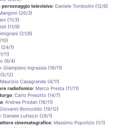
 e personaggio televisivo
:
Daniele Tombolini
(
12/6
)
Mangoni
(
26/3
)
ani
(
11/3
)
sti
(
11/9
)
imignani
(
21/8
)
/10
)
(
24/1
)
1/11
)
lo
(
8/4
)
e
:
Giampiero Ingrassia
(
18/11
)
(
5/12
)
Maurizio Casagrande
(
4/11
)
ore radiofonico
:
Marco Presta
(
11/11
)
turgo
:
Carlo Presotto
(
14/7
)
ta
:
Andrea Prodan
(
16/11
)
Giovanni Boncoddo
(
19/12
)
e
:
Daniele Luttazzi
(
26/1
)
 attore cinematografico
:
Massimo Popolizio
(
1/1
)