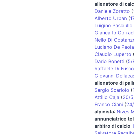
allenatore di calc
Daniele Zoratto
(
Alberto Urban
(
1
Luigino Pasciullo
Giancarlo Corradi
Nello Di Costanz
Luciano De Paola
Claudio Luperto
Dario Bonetti
(
5/
Raffaele Di Fusco
Giovanni Dellaca
allenatore di pal
Sergio Scariolo
(
Attilio Caja
(
20/5
Franco Ciani
(
24
alpinista
:
Nives M
annunciatrice tel
arbitro di calcio
:
Salvatore Racalb