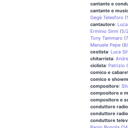
cantante e condu
cantante e music
Gegé Telesforo
(
cantautore
:
Luca
Erminio Sinni
(
5/
Tony Tammaro
(
7
Manuele Pepe
(
8
cestista
:
Luca Sil
chitarrista
:
Andre
ciclista
:
Patrizio
comico e cabaret
comico e show
compositore
:
Si
compositore e m
compositore e sc
conduttore radio
conduttore radio
conduttore telev
Paolo Bonolis
(
14