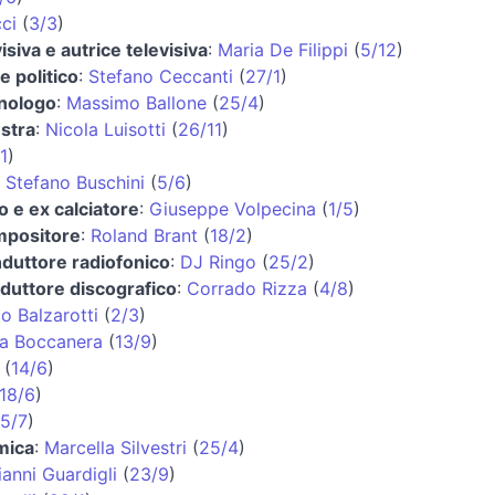
ci
(
3/3
)
isiva e autrice televisiva
:
Maria De Filippi
(
5/12
)
e politico
:
Stefano Ceccanti
(
27/1
)
inologo
:
Massimo Ballone
(
25/4
)
estra
:
Nicola Luisotti
(
26/11
)
1
)
:
Stefano Buschini
(
5/6
)
o e ex calciatore
:
Giuseppe Volpecina
(
1/5
)
mpositore
:
Roland Brant
(
18/2
)
nduttore radiofonico
:
DJ Ringo
(
25/2
)
oduttore discografico
:
Corrado Rizza
(
4/8
)
o Balzarotti
(
2/3
)
a Boccanera
(
13/9
)
(
14/6
)
18/6
)
5/7
)
mica
:
Marcella Silvestri
(
25/4
)
anni Guardigli
(
23/9
)