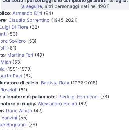
Qui sotto i personaggi che compiono gli anni il 18 luglio.
(
a seguire
, altri personaggi nati nel 1961)
olico
:
Armando Dini
(94)
ore
:
Claudio Sorrentino
(1945-2021)
Luigi Di Fiore
(62)
nti
(53)
tore Soviero
(53)
olli
(61)
ta
:
Martina Feri
(49)
 Mian
(53)
ala
(1991-1979)
berto Paci
(62)
lenatore di calcio
:
Battista Rota
(1932-2018)
Roscioli
(61)
e allenatore di pallanuoto
:
Pierluigi Formiconi
(78)
enatore di rugby
:
Alessandro Bollati
(62)
er
:
Dario Alioto
(42)
 Vanzini
(55)
pe Bognanni
(79)