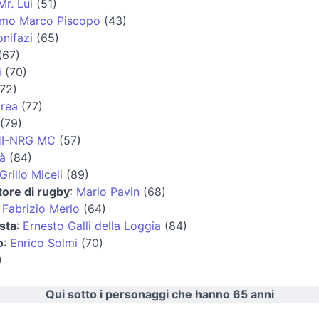
Mr. Lui
(51)
mo Marco Piscopo
(43)
onifazi
(65)
(67)
i
(70)
72)
rea
(77)
(79)
HI-NRG MC
(57)
à
(84)
Grillo Miceli
(89)
tore di rugby
:
Mario Pavin
(68)
:
Fabrizio Merlo
(64)
ista
:
Ernesto Galli della Loggia
(84)
o
:
Enrico Solmi
(70)
)
Qui sotto i personaggi che hanno 65 anni