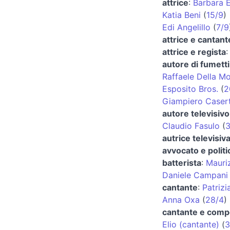
attrice
:
Barbara E
Katia Beni
(
15/9
)
Edi Angelillo
(
7/9
attrice e cantant
attrice e regista
autore di fumetti
Raffaele Della M
Esposito Bros.
(
2
Giampiero Caser
autore televisivo
Claudio Fasulo
(
3
autrice televisiva
avvocato e politi
batterista
:
Mauriz
Daniele Campani
cantante
:
Patrizi
Anna Oxa
(
28/4
)
cantante e comp
Elio (cantante)
(
3