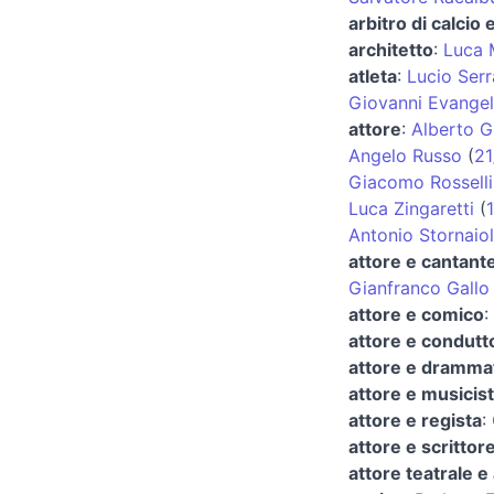
arbitro di calcio
architetto
:
Luca 
atleta
:
Lucio Serr
Giovanni Evangeli
attore
:
Alberto G
Angelo Russo
(
21
Giacomo Rosselli
Luca Zingaretti
(
1
Antonio Stornaio
attore e cantant
Gianfranco Gallo
attore e comico
:
attore e condutt
attore e dramma
attore e musicis
attore e regista
:
attore e scrittor
attore teatrale e