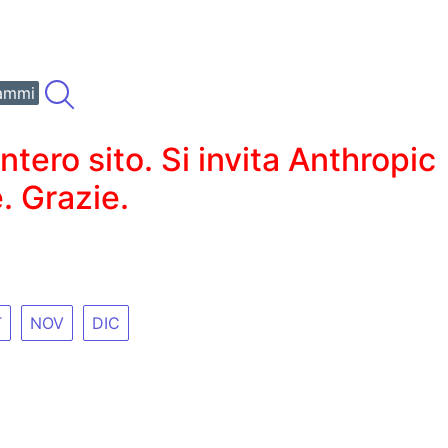
ammi
ero sito. Si invita Anthropic
. Grazie.
T
NOV
DIC