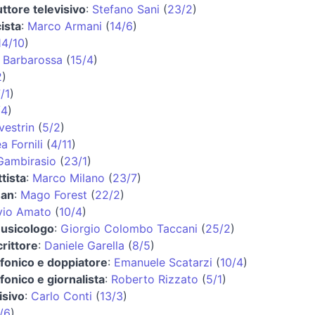
ttore televisivo
:
Stefano Sani
(
23/2
)
ista
:
Marco Armani
(
14/6
)
14/10
)
 Barbarossa
(
15/4
)
2
)
/1
)
/4
)
vestrin
(
5/2
)
a Fornili
(
4/11
)
 Gambirasio
(
23/1
)
tista
:
Marco Milano
(
23/7
)
man
:
Mago Forest
(
22/2
)
lvio Amato
(
10/4
)
usicologo
:
Giorgio Colombo Taccani
(
25/2
)
rittore
:
Daniele Garella
(
8/5
)
fonico e doppiatore
:
Emanuele Scatarzi
(
10/4
)
fonico e giornalista
:
Roberto Rizzato
(
5/1
)
isivo
:
Carlo Conti
(
13/3
)
/6
)