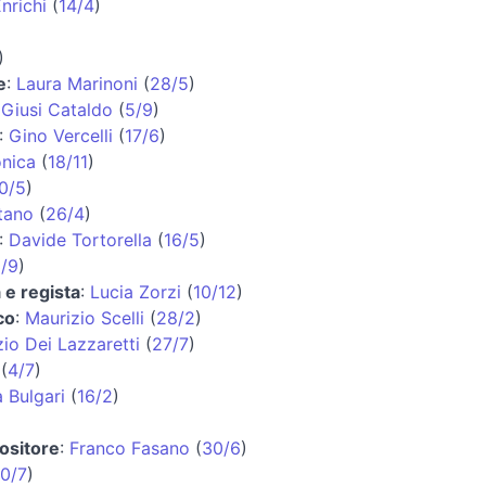
nrichi
(
14/4
)
)
e
:
Laura Marinoni
(
28/5
)
:
Giusi Cataldo
(
5/9
)
:
Gino Vercelli
(
17/6
)
onica
(
18/11
)
0/5
)
tano
(
26/4
)
:
Davide Tortorella
(
16/5
)
/9
)
 e regista
:
Lucia Zorzi
(
10/12
)
co
:
Maurizio Scelli
(
28/2
)
io Dei Lazzaretti
(
27/7
)
(
4/7
)
a Bulgari
(
16/2
)
ositore
:
Franco Fasano
(
30/6
)
0/7
)