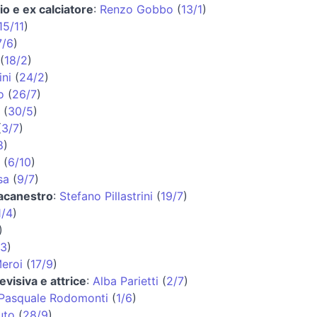
io e ex calciatore
:
Renzo Gobbo
(
13/1
)
15/11
)
7/6
)
(
18/2
)
ni
(
24/2
)
o
(
26/7
)
(
30/5
)
(
3/7
)
8
)
(
6/10
)
sa
(
9/7
)
lacanestro
:
Stefano Pillastrini
(
19/7
)
1/4
)
)
/3
)
eroi
(
17/9
)
evisiva e attrice
:
Alba Parietti
(
2/7
)
Pasquale Rodomonti
(
1/6
)
uto
(
28/9
)