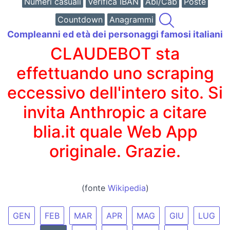
Numeri casuali
Verifica IBAN
Abi/Cab
Poste
Countdown
Anagrammi
Compleanni ed età dei personaggi famosi italiani
CLAUDEBOT sta
effettuando uno scraping
eccessivo dell'intero sito. Si
invita Anthropic a citare
blia.it quale Web App
originale. Grazie.
(fonte
Wikipedia
)
GEN
FEB
MAR
APR
MAG
GIU
LUG