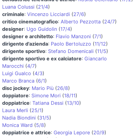
Luana Colussi
(
21/4
)
criminale
:
Vincenzo Licciardi
(
27/6
)
critico cinematografico
:
Alberto Pezzotta
(
24/7
)
designer
:
Ugo Guidolin
(
17/4
)
designer e architetto
:
Flavio Manzoni
(
7/1
)
dirigente d'azienda
:
Paolo Bertoluzzo
(
11/12
)
dirigente sportivo
:
Stefano Domenicali
(
11/5
)
dirigente sportivo e ex calciatore
:
Giancarlo
Marocchi
(
4/7
)
Luigi Gualco
(
4/3
)
Marco Branca
(
6/1
)
disc jockey
:
Mario Più
(
26/8
)
doppiatore
:
Simone Mori
(
18/11
)
doppiatrice
:
Tatiana Dessi
(
13/10
)
Laura Merli
(
25/1
)
Nadia Biondini
(
31/5
)
Monica Ward
(
5/8
)
doppiatrice e attrice
:
Georgia Lepore
(
20/9
)