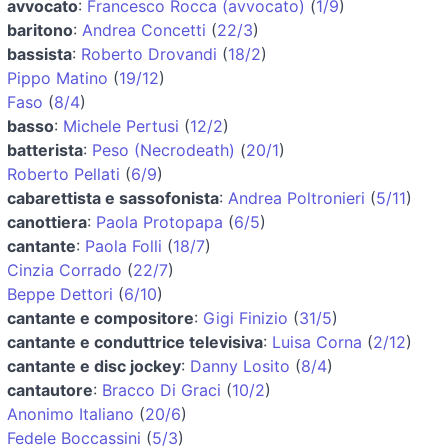
avvocato
:
Francesco Rocca (avvocato)
(
1/9
)
baritono
:
Andrea Concetti
(
22/3
)
bassista
:
Roberto Drovandi
(
18/2
)
Pippo Matino
(
19/12
)
Faso
(
8/4
)
basso
:
Michele Pertusi
(
12/2
)
batterista
:
Peso (Necrodeath)
(
20/1
)
Roberto Pellati
(
6/9
)
cabarettista e sassofonista
:
Andrea Poltronieri
(
5/11
)
canottiera
:
Paola Protopapa
(
6/5
)
cantante
:
Paola Folli
(
18/7
)
Cinzia Corrado
(
22/7
)
Beppe Dettori
(
6/10
)
cantante e compositore
:
Gigi Finizio
(
31/5
)
cantante e conduttrice televisiva
:
Luisa Corna
(
2/12
)
cantante e disc jockey
:
Danny Losito
(
8/4
)
cantautore
:
Bracco Di Graci
(
10/2
)
Anonimo Italiano
(
20/6
)
Fedele Boccassini
(
5/3
)