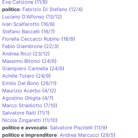
Eva Catizone
(
11/8
)
politico
:
Fabrizio Di Stefano
(
12/4
)
Luciano D'Alfonso
(
13/12
)
Ivan Scalfarotto
(
16/8
)
Stefano Baccelli
(
16/7
)
Fiorella Ceccacci Rubino
(
18/8
)
Fabio Giambrone
(
22/3
)
Andrea Ricci
(
23/12
)
Massimo Bitonci
(
24/6
)
Giampiero Cannella
(
24/6
)
Achille Totaro
(
24/9
)
Emilio Del Bono
(
26/11
)
Maurizio Acerbo
(
4/12
)
Agostino Ghiglia
(
4/7
)
Marco Stradiotto
(
7/10
)
Salvatore Raiti
(
11/1
)
Nicola Zingaretti
(
11/10
)
politico e avvocato
:
Salvatore Piscitelli
(
11/9
)
politico e imprenditore
:
Andrea Marcucci
(
28/5
)