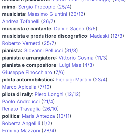
mimo
:
Sergio Procopio
(
25/4
)
musicista
:
Massimo Giuntini
(
26/12
)
Andrea Tofanelli
(
26/7
)
musicista e cantante
:
Danilo Sacco
(
6/6
)
musicista e produttore discografico
:
Madaski
(
12/3
)
Roberto Vernetti
(
25/7
)
pianista
:
Giovanni Bellucci
(
31/8
)
pianista e arrangiatore
:
Vittorio Cosma
(
11/3
)
pianista e compositore
:
Luigi Mas
(
4/3
)
Giuseppe Finocchiaro
(
7/6
)
pilota automobilistico
:
Pierluigi Martini
(
23/4
)
Marco Apicella
(
7/10
)
pilota di rally
:
Piero Longhi
(
12/12
)
Paolo Andreucci
(
21/4
)
Renato Travaglia
(
26/10
)
politica
:
Maria Antezza
(
10/11
)
Roberta Angelilli
(
1/2
)
Erminia Mazzoni
(
28/4
)