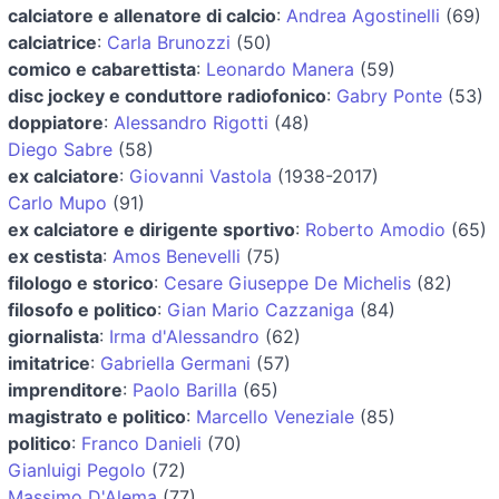
calciatore e allenatore di calcio
:
Andrea Agostinelli
(69)
calciatrice
:
Carla Brunozzi
(50)
comico e cabarettista
:
Leonardo Manera
(59)
disc jockey e conduttore radiofonico
:
Gabry Ponte
(53)
doppiatore
:
Alessandro Rigotti
(48)
Diego Sabre
(58)
ex calciatore
:
Giovanni Vastola
(1938-2017)
Carlo Mupo
(91)
ex calciatore e dirigente sportivo
:
Roberto Amodio
(65)
ex cestista
:
Amos Benevelli
(75)
filologo e storico
:
Cesare Giuseppe De Michelis
(82)
filosofo e politico
:
Gian Mario Cazzaniga
(84)
giornalista
:
Irma d'Alessandro
(62)
imitatrice
:
Gabriella Germani
(57)
imprenditore
:
Paolo Barilla
(65)
magistrato e politico
:
Marcello Veneziale
(85)
politico
:
Franco Danieli
(70)
Gianluigi Pegolo
(72)
Massimo D'Alema
(77)