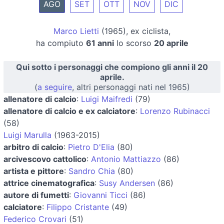
AGO
SET
OTT
NOV
DIC
Marco Lietti
(1965), ex ciclista,
ha compiuto
61 anni
lo scorso
20 aprile
Qui sotto i personaggi che compiono gli anni il 20
aprile.
(
a seguire
, altri personaggi nati nel 1965)
allenatore di calcio
:
Luigi Maifredi
(79)
allenatore di calcio e ex calciatore
:
Lorenzo Rubinacci
(58)
Luigi Marulla
(1963-2015)
arbitro di calcio
:
Pietro D'Elia
(80)
arcivescovo cattolico
:
Antonio Mattiazzo
(86)
artista e pittore
:
Sandro Chia
(80)
attrice cinematografica
:
Susy Andersen
(86)
autore di fumetti
:
Giovanni Ticci
(86)
calciatore
:
Filippo Cristante
(49)
Federico Crovari
(51)