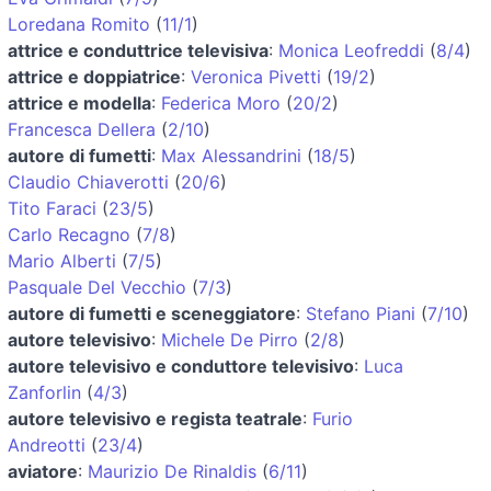
Loredana Romito
(
11/1
)
attrice e conduttrice televisiva
:
Monica Leofreddi
(
8/4
)
attrice e doppiatrice
:
Veronica Pivetti
(
19/2
)
attrice e modella
:
Federica Moro
(
20/2
)
Francesca Dellera
(
2/10
)
autore di fumetti
:
Max Alessandrini
(
18/5
)
Claudio Chiaverotti
(
20/6
)
Tito Faraci
(
23/5
)
Carlo Recagno
(
7/8
)
Mario Alberti
(
7/5
)
Pasquale Del Vecchio
(
7/3
)
autore di fumetti e sceneggiatore
:
Stefano Piani
(
7/10
)
autore televisivo
:
Michele De Pirro
(
2/8
)
autore televisivo e conduttore televisivo
:
Luca
Zanforlin
(
4/3
)
autore televisivo e regista teatrale
:
Furio
Andreotti
(
23/4
)
aviatore
:
Maurizio De Rinaldis
(
6/11
)