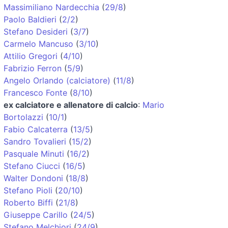
Massimiliano Nardecchia
(
29/8
)
Paolo Baldieri
(
2/2
)
Stefano Desideri
(
3/7
)
Carmelo Mancuso
(
3/10
)
Attilio Gregori
(
4/10
)
Fabrizio Ferron
(
5/9
)
Angelo Orlando (calciatore)
(
11/8
)
Francesco Fonte
(
8/10
)
ex calciatore e allenatore di calcio
:
Mario
Bortolazzi
(
10/1
)
Fabio Calcaterra
(
13/5
)
Sandro Tovalieri
(
15/2
)
Pasquale Minuti
(
16/2
)
Stefano Ciucci
(
16/5
)
Walter Dondoni
(
18/8
)
Stefano Pioli
(
20/10
)
Roberto Biffi
(
21/8
)
Giuseppe Carillo
(
24/5
)
Stefano Melchiori
(
24/9
)