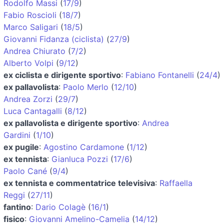
Rodolfo Massi
(
17/9
)
Fabio Roscioli
(
18/7
)
Marco Saligari
(
18/5
)
Giovanni Fidanza (ciclista)
(
27/9
)
Andrea Chiurato
(
7/2
)
Alberto Volpi
(
9/12
)
ex ciclista e dirigente sportivo
:
Fabiano Fontanelli
(
24/4
)
ex pallavolista
:
Paolo Merlo
(
12/10
)
Andrea Zorzi
(
29/7
)
Luca Cantagalli
(
8/12
)
ex pallavolista e dirigente sportivo
:
Andrea
Gardini
(
1/10
)
ex pugile
:
Agostino Cardamone
(
1/12
)
ex tennista
:
Gianluca Pozzi
(
17/6
)
Paolo Cané
(
9/4
)
ex tennista e commentatrice televisiva
:
Raffaella
Reggi
(
27/11
)
fantino
:
Dario Colagè
(
16/1
)
fisico
:
Giovanni Amelino-Camelia
(
14/12
)