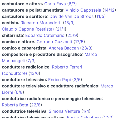
cantautore e attore
:
Carlo Fava
(
6/7
)
cantautore e polistrumentista
:
Vinicio Capossela
(
14/12
)
cantautore e scrittore
:
Davide Van De Sfroos
(
11/5
)
cestista
:
Riccardo Morandotti
(
18/9
)
Claudio Capone (cestista)
(
21/1
)
chitarrista
:
Edoardo Catemario
(
25/9
)
comico e attore
:
Corrado Guzzanti
(
17/5
)
comico e cabarettista
:
Andrea Baccan
(
23/8
)
compositore e produttore discografico
:
Marco
Marinangeli
(
7/3
)
conduttore radiofonico
:
Roberto Ferrari
(conduttore)
(
13/6
)
conduttore televisivo
:
Enrico Papi
(
3/6
)
conduttore televisivo e conduttore radiofonico
:
Marco
Liorni
(
6/8
)
conduttrice radiofonica e personaggio televisivo
:
Roberta Beta
(
22/8
)
conduttrice televisiva
:
Simona Ventura
(
1/4
)
conduttrice televisiva e attrice
:
Rosita Celentano
(
17/2
)