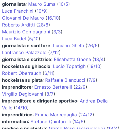
giornalista
:
Mauro Suma
(
10/5
)
Luca Franchini
(
10/9
)
Giovanni De Mauro
(
16/10
)
Roberto Arditti
(
28/8
)
Maurizio Compagnoni
(
3/3
)
Luca Budel
(
5/10
)
giornalista e scrittore
:
Luciano Ghelfi
(
26/6
)
Lanfranco Palazzolo
(
7/12
)
giornalista e scrittrice
:
Elisabetta Gnone
(
13/4
)
hockeista su ghiaccio
:
Lucio Topatigh
(
19/10
)
Robert Oberrauch
(
6/11
)
hockeista su pista
:
Raffaele Biancucci
(
7/9
)
imprenditore
:
Ernesto Bertarelli
(
22/9
)
Virgilio Degiovanni
(
8/7
)
imprenditore e dirigente sportivo
:
Andrea Della
Valle
(
14/10
)
imprenditrice
:
Emma Marcegaglia
(
24/12
)
informatico
:
Stefano Quintarelli
(
14/6
)
medico e psichiatra
:
Marco Rossi (sessuologo)
(
13/4
)