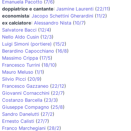
Emanuela Pacotto
(
7/6
)
doppiatrice e cantante
:
Jasmine Laurenti
(
22/11
)
economista
:
Jacopo Schettini Gherardini
(
11/2
)
ex calciatore
:
Alessandro Nista
(
10/7
)
Salvatore Bacci
(
12/4
)
Nello Aldo Cusin
(
12/3
)
Luigi Simoni (portiere)
(
15/2
)
Berardino Capocchiano
(
16/8
)
Massimo Crippa
(
17/5
)
Francesco Turrini
(
18/10
)
Mauro Meluso
(
1/1
)
Silvio Picci
(
20/9
)
Francesco Gazzaneo
(
22/12
)
Giovanni Cornacchini
(
22/7
)
Costanzo Barcella
(
23/3
)
Giuseppe Compagno
(
25/8
)
Sandro Danelutti
(
27/2
)
Ernesto Calisti
(
27/7
)
Franco Marchegiani
(
28/2
)