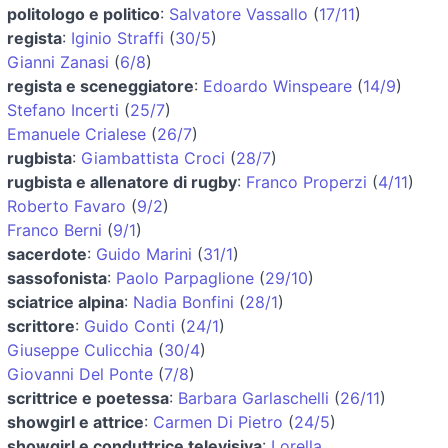
politologo e politico
:
Salvatore Vassallo
(
17/11
)
regista
:
Iginio Straffi
(
30/5
)
Gianni Zanasi
(
6/8
)
regista e sceneggiatore
:
Edoardo Winspeare
(
14/9
)
Stefano Incerti
(
25/7
)
Emanuele Crialese
(
26/7
)
rugbista
:
Giambattista Croci
(
28/7
)
rugbista e allenatore di rugby
:
Franco Properzi
(
4/11
)
Roberto Favaro
(
9/2
)
Franco Berni
(
9/1
)
sacerdote
:
Guido Marini
(
31/1
)
sassofonista
:
Paolo Parpaglione
(
29/10
)
sciatrice alpina
:
Nadia Bonfini
(
28/1
)
scrittore
:
Guido Conti
(
24/1
)
Giuseppe Culicchia
(
30/4
)
Giovanni Del Ponte
(
7/8
)
scrittrice e poetessa
:
Barbara Garlaschelli
(
26/11
)
showgirl e attrice
:
Carmen Di Pietro
(
24/5
)
showgirl e conduttrice televisiva
:
Lorella