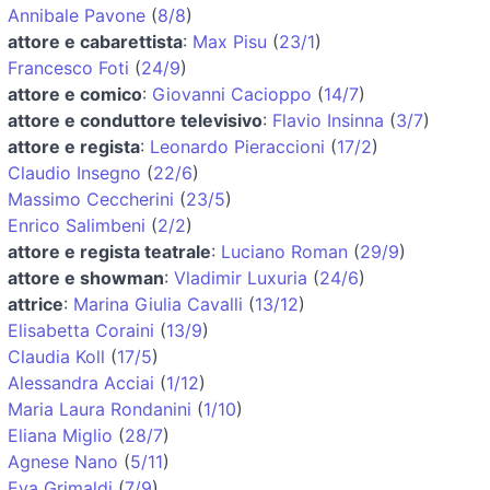
Annibale Pavone
(
8/8
)
attore e cabarettista
:
Max Pisu
(
23/1
)
Francesco Foti
(
24/9
)
attore e comico
:
Giovanni Cacioppo
(
14/7
)
attore e conduttore televisivo
:
Flavio Insinna
(
3/7
)
attore e regista
:
Leonardo Pieraccioni
(
17/2
)
Claudio Insegno
(
22/6
)
Massimo Ceccherini
(
23/5
)
Enrico Salimbeni
(
2/2
)
attore e regista teatrale
:
Luciano Roman
(
29/9
)
attore e showman
:
Vladimir Luxuria
(
24/6
)
attrice
:
Marina Giulia Cavalli
(
13/12
)
Elisabetta Coraini
(
13/9
)
Claudia Koll
(
17/5
)
Alessandra Acciai
(
1/12
)
Maria Laura Rondanini
(
1/10
)
Eliana Miglio
(
28/7
)
Agnese Nano
(
5/11
)
Eva Grimaldi
(
7/9
)