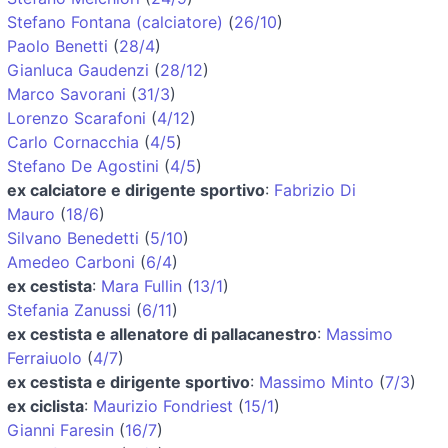
Stefano Fontana (calciatore)
(
26/10
)
Paolo Benetti
(
28/4
)
Gianluca Gaudenzi
(
28/12
)
Marco Savorani
(
31/3
)
Lorenzo Scarafoni
(
4/12
)
Carlo Cornacchia
(
4/5
)
Stefano De Agostini
(
4/5
)
ex calciatore e dirigente sportivo
:
Fabrizio Di
Mauro
(
18/6
)
Silvano Benedetti
(
5/10
)
Amedeo Carboni
(
6/4
)
ex cestista
:
Mara Fullin
(
13/1
)
Stefania Zanussi
(
6/11
)
ex cestista e allenatore di pallacanestro
:
Massimo
Ferraiuolo
(
4/7
)
ex cestista e dirigente sportivo
:
Massimo Minto
(
7/3
)
ex ciclista
:
Maurizio Fondriest
(
15/1
)
Gianni Faresin
(
16/7
)