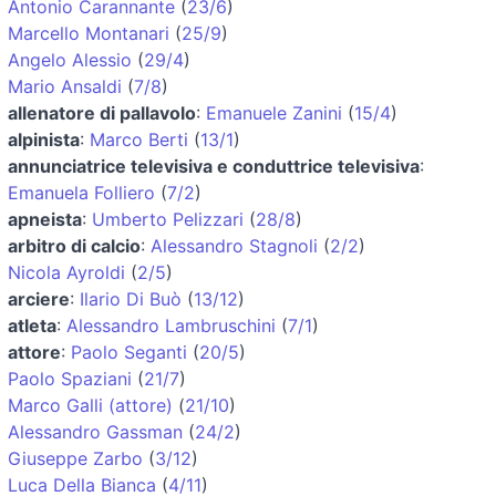
Antonio Carannante
(
23/6
)
Marcello Montanari
(
25/9
)
Angelo Alessio
(
29/4
)
Mario Ansaldi
(
7/8
)
allenatore di pallavolo
:
Emanuele Zanini
(
15/4
)
alpinista
:
Marco Berti
(
13/1
)
annunciatrice televisiva e conduttrice televisiva
:
Emanuela Folliero
(
7/2
)
apneista
:
Umberto Pelizzari
(
28/8
)
arbitro di calcio
:
Alessandro Stagnoli
(
2/2
)
Nicola Ayroldi
(
2/5
)
arciere
:
Ilario Di Buò
(
13/12
)
atleta
:
Alessandro Lambruschini
(
7/1
)
attore
:
Paolo Seganti
(
20/5
)
Paolo Spaziani
(
21/7
)
Marco Galli (attore)
(
21/10
)
Alessandro Gassman
(
24/2
)
Giuseppe Zarbo
(
3/12
)
Luca Della Bianca
(
4/11
)