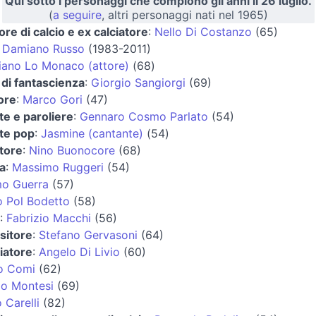
Qui sotto i personaggi che compiono gli anni il 26 luglio.
(
a seguire
, altri personaggi nati nel 1965)
ore di calcio e ex calciatore
:
Nello Di Costanzo
(65)
:
Damiano Russo
(1983-2011)
iano Lo Monaco (attore)
(68)
 di fantascienza
:
Giorgio Sangiorgi
(69)
ore
:
Marco Gori
(47)
te e paroliere
:
Gennaro Cosmo Parlato
(54)
te pop
:
Jasmine (cantante)
(54)
tore
:
Nino Buonocore
(68)
ta
:
Massimo Ruggeri
(54)
o Guerra
(57)
o Pol Bodetto
(58)
:
Fabrizio Macchi
(56)
sitore
:
Stefano Gervasoni
(64)
iatore
:
Angelo Di Livio
(60)
o Comi
(62)
io Montesi
(69)
 Carelli
(82)