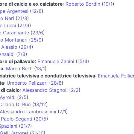
ore di calcio e ex calciatore
:
Roberto Bordin
(
10/1
)
pe Argentesi
(
12/8
)
io Neri
(
21/3
)
o Lucci
(
21/9
)
o Carannante
(
23/6
)
lo Montanari
(
25/9
)
 Alessio
(
29/4
)
Ansaldi
(
7/8
)
ore di pallavolo
:
Emanuele Zanini
(
15/4
)
ta
:
Marco Berti
(
13/1
)
atrice televisiva e conduttrice televisiva
:
Emanuela Follie
ta
:
Umberto Pelizzari
(
28/8
)
 di calcio
:
Alessandro Stagnoli
(
2/2
)
Ayroldi
(
2/5
)
e
:
Ilario Di Buò
(
13/12
)
Alessandro Lambruschini
(
7/1
)
:
Paolo Seganti
(
20/5
)
Spaziani
(
21/7
)
alli (attore)
(
21/10
)