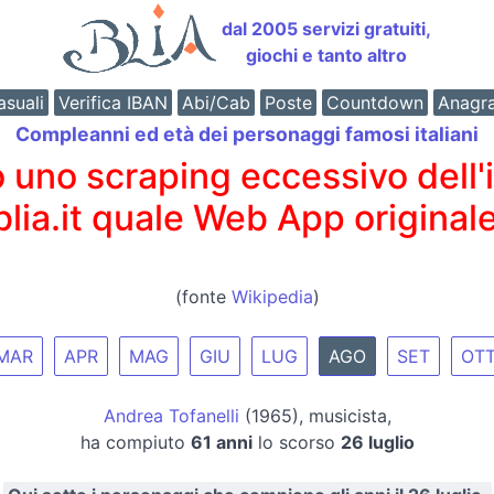
dal 2005 servizi gratuiti,
giochi e tanto altro
suali
Verifica IBAN
Abi/Cab
Poste
Countdown
Anagr
Compleanni ed età dei personaggi famosi italiani
o scraping eccessivo dell'int
 blia.it quale Web App originale
(fonte
Wikipedia
)
MAR
APR
MAG
GIU
LUG
AGO
SET
OT
Andrea Tofanelli
(1965), musicista,
ha compiuto
61 anni
lo scorso
26 luglio