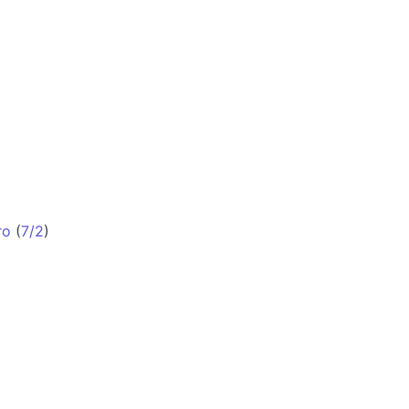
ro
(
7/2
)