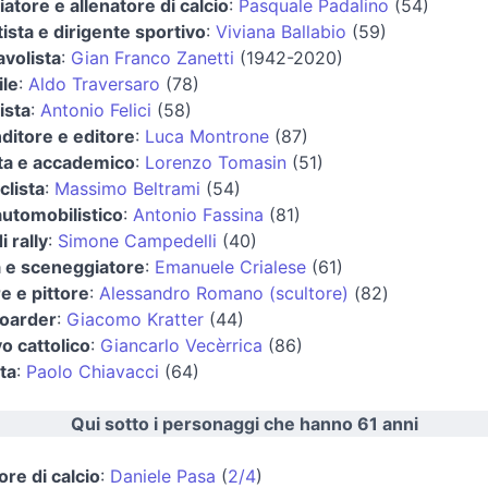
iatore e allenatore di calcio
:
Pasquale Padalino
(54)
ista e dirigente sportivo
:
Viviana Ballabio
(59)
avolista
:
Gian Franco Zanetti
(1942-2020)
ile
:
Aldo Traversaro
(78)
ista
:
Antonio Felici
(58)
ditore e editore
:
Luca Montrone
(87)
sta e accademico
:
Lorenzo Tomasin
(51)
clista
:
Massimo Beltrami
(54)
automobilistico
:
Antonio Fassina
(81)
i rally
:
Simone Campedelli
(40)
a e sceneggiatore
:
Emanuele Crialese
(61)
e e pittore
:
Alessandro Romano (scultore)
(82)
oarder
:
Giacomo Kratter
(44)
o cattolico
:
Giancarlo Vecèrrica
(86)
sta
:
Paolo Chiavacci
(64)
Qui sotto i personaggi che hanno 61 anni
ore di calcio
:
Daniele Pasa
(
2/4
)