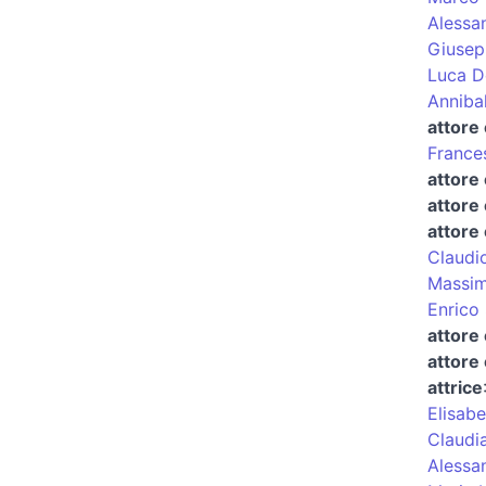
Alessa
Giusep
Luca D
Anniba
attore 
France
attore
attore
attore 
Claudi
Massim
Enrico
attore 
attore
attrice
Elisabe
Claudia
Alessa