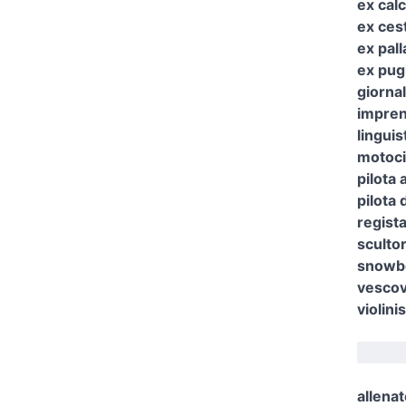
ex calc
ex cest
ex pall
ex pug
giornal
impren
lingui
motoci
pilota 
pilota d
regist
scultor
snowb
vescov
violini
allenat