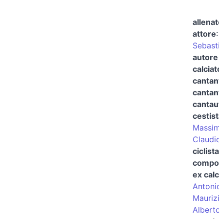
allenat
attore
Sebast
autore
calciat
cantan
cantan
cantau
cestis
Massim
Claudi
ciclista
compo
ex calc
Antoni
Mauriz
Alberto