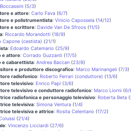
 Boccassini
(
5/3
)
tore e attore
:
Carlo Fava
(
6/7
)
tore e polistrumentista
:
Vinicio Capossela
(
14/12
)
tore e scrittore
:
Davide Van De Sfroos
(
11/5
)
ta
:
Riccardo Morandotti
(
18/9
)
o Capone (cestista)
(
21/1
)
ista
:
Edoardo Catemario
(
25/9
)
 e attore
:
Corrado Guzzanti
(
17/5
)
 e cabarettista
:
Andrea Baccan
(
23/8
)
itore e produttore discografico
:
Marco Marinangeli
(
7/3
)
tore radiofonico
:
Roberto Ferrari (conduttore)
(
13/6
)
tore televisivo
:
Enrico Papi
(
3/6
)
tore televisivo e conduttore radiofonico
:
Marco Liorni
(
6/
trice radiofonica e personaggio televisivo
:
Roberta Beta
(
rice televisiva
:
Simona Ventura
(
1/4
)
rice televisiva e attrice
:
Rosita Celentano
(
17/2
)
Colussi
(
21/4
)
ale
:
Vincenzo Licciardi
(
27/6
)