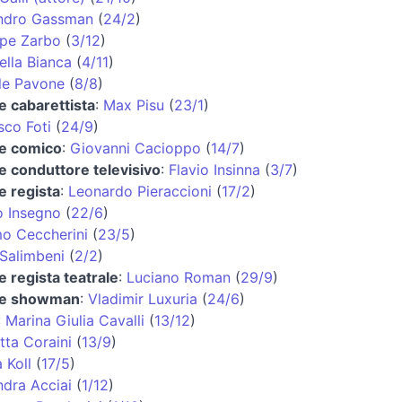
ndro Gassman
(
24/2
)
pe Zarbo
(
3/12
)
ella Bianca
(
4/11
)
le Pavone
(
8/8
)
e cabarettista
:
Max Pisu
(
23/1
)
sco Foti
(
24/9
)
 e comico
:
Giovanni Cacioppo
(
14/7
)
 e conduttore televisivo
:
Flavio Insinna
(
3/7
)
e regista
:
Leonardo Pieraccioni
(
17/2
)
o Insegno
(
22/6
)
o Ceccherini
(
23/5
)
 Salimbeni
(
2/2
)
e regista teatrale
:
Luciano Roman
(
29/9
)
 e showman
:
Vladimir Luxuria
(
24/6
)
:
Marina Giulia Cavalli
(
13/12
)
tta Coraini
(
13/9
)
 Koll
(
17/5
)
ndra Acciai
(
1/12
)