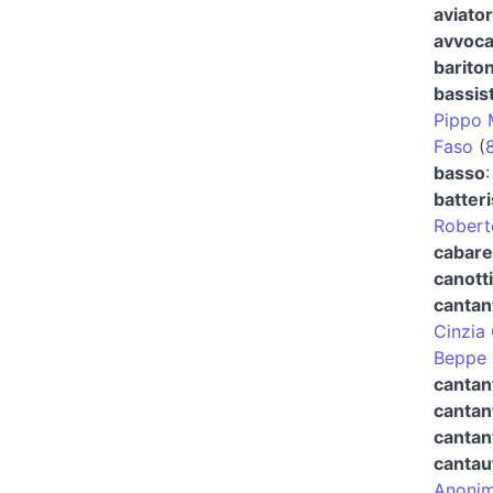
aviato
avvoca
barito
bassis
Pippo 
Faso
(
basso
batteri
Roberto
cabare
canott
cantan
Cinzia
Beppe 
cantan
cantan
cantan
cantau
Anonim