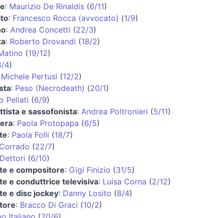
re
:
Maurizio De Rinaldis
(
6/11
)
to
:
Francesco Rocca (avvocato)
(
1/9
)
no
:
Andrea Concetti
(
22/3
)
ta
:
Roberto Drovandi
(
18/2
)
Matino
(
19/12
)
8/4
)
:
Michele Pertusi
(
12/2
)
sta
:
Peso (Necrodeath)
(
20/1
)
 Pellati
(
6/9
)
ttista e sassofonista
:
Andrea Poltronieri
(
5/11
)
iera
:
Paola Protopapa
(
6/5
)
te
:
Paola Folli
(
18/7
)
 Corrado
(
22/7
)
Dettori
(
6/10
)
te e compositore
:
Gigi Finizio
(
31/5
)
te e conduttrice televisiva
:
Luisa Corna
(
2/12
)
te e disc jockey
:
Danny Losito
(
8/4
)
tore
:
Bracco Di Graci
(
10/2
)
o Italiano
(
20/6
)