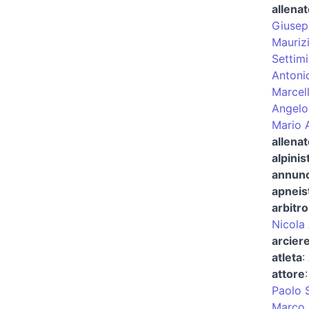
allenat
Giusep
Mauriz
Settimi
Antoni
Marcel
Angelo
Mario 
allenat
alpinis
annunci
apneis
arbitro
Nicola 
arcier
atleta
:
attore
Paolo 
Marco G