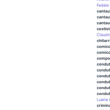
Fedele
cantau
cantau
cantau
cestis
Claudi
chitarr
comico
comico
compos
condut
condut
condut
condut
condutt
condutt
Luana 
crimin