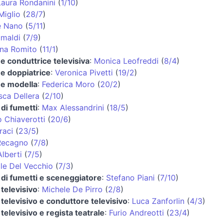
Laura Rondanini
(
1/10
)
Miglio
(
28/7
)
e Nano
(
5/11
)
imaldi
(
7/9
)
na Romito
(
11/1
)
 e conduttrice televisiva
:
Monica Leofreddi
(
8/4
)
 e doppiatrice
:
Veronica Pivetti
(
19/2
)
 e modella
:
Federica Moro
(
20/2
)
sca Dellera
(
2/10
)
di fumetti
:
Max Alessandrini
(
18/5
)
o Chiaverotti
(
20/6
)
raci
(
23/5
)
Recagno
(
7/8
)
lberti
(
7/5
)
le Del Vecchio
(
7/3
)
 di fumetti e sceneggiatore
:
Stefano Piani
(
7/10
)
televisivo
:
Michele De Pirro
(
2/8
)
televisivo e conduttore televisivo
:
Luca Zanforlin
(
4/3
)
televisivo e regista teatrale
:
Furio Andreotti
(
23/4
)