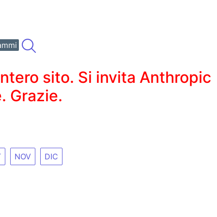
ammi
ero sito. Si invita Anthropic
. Grazie.
T
NOV
DIC