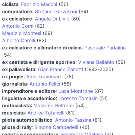
ciclista
:
Fabrizio Macchi
(56)
compositore
:
Stefano Gervasoni
(64)
ex calciatore
:
Angelo Di Livio
(60)
Antonio Comi
(62)
Maurizio Montesi
(69)
Alberto Carelli
(82)
ex calciatore e allenatore di calcio
:
Pasquale Padalino
(54)
ex cestista e dirigente sportivo
:
Viviana Ballabio
(59)
ex pallavolista
:
Gian Franco Zanetti
(1942-2020)
ex pugile
:
Aldo Traversaro
(78)
giornalista
:
Antonio Felici
(58)
imprenditore e editore
:
Luca Montrone
(87)
linguista e accademico
:
Lorenzo Tomasin
(51)
motociclista
:
Massimo Beltrami
(54)
musicista
:
Andrea Tofanelli
(61)
pilota automobilistico
:
Antonio Fassina
(81)
pilota di rally
:
Simone Campedelli
(40)
regista e sceneggiatore
:
Emanuele Crialese
(61)