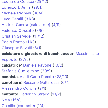
Leonardo Colucci
(
29/12
)
Lorenzo D'Anna
(
29/1
)
Michele Mignani
(
30/4
)
Luca Gentili
(
31/3
)
Andrea Guerra (calciatore)
(
4/9
)
Federico Cossato
(
7/8
)
Cristian Servidei
(
11/12
)
Paolo Ponzo
(
11/3
)
Giuseppe Favalli
(
8/1
)
calciatore e giocatore di beach soccer
:
Massimiliano
Esposito
(
27/5
)
calciatrice
:
Daniela Pavone
(
10/2
)
Stefania Guglielmino
(
20/9
)
canoista
:
Vladi Carlo Panato
(
28/10
)
canottiere
:
Rossano Galtarossa
(
6/7
)
Alessandro Corona
(
9/1
)
cantante
:
Federico Stragà
(
10/7
)
Neja
(
15/8
)
Camilla (cantante)
(
1/4
)