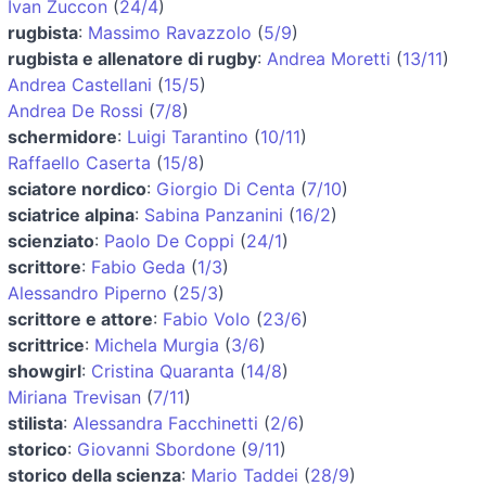
Ivan Zuccon
(
24/4
)
rugbista
:
Massimo Ravazzolo
(
5/9
)
rugbista e allenatore di rugby
:
Andrea Moretti
(
13/11
)
Andrea Castellani
(
15/5
)
Andrea De Rossi
(
7/8
)
schermidore
:
Luigi Tarantino
(
10/11
)
Raffaello Caserta
(
15/8
)
sciatore nordico
:
Giorgio Di Centa
(
7/10
)
sciatrice alpina
:
Sabina Panzanini
(
16/2
)
scienziato
:
Paolo De Coppi
(
24/1
)
scrittore
:
Fabio Geda
(
1/3
)
Alessandro Piperno
(
25/3
)
scrittore e attore
:
Fabio Volo
(
23/6
)
scrittrice
:
Michela Murgia
(
3/6
)
showgirl
:
Cristina Quaranta
(
14/8
)
Miriana Trevisan
(
7/11
)
stilista
:
Alessandra Facchinetti
(
2/6
)
storico
:
Giovanni Sbordone
(
9/11
)
storico della scienza
:
Mario Taddei
(
28/9
)