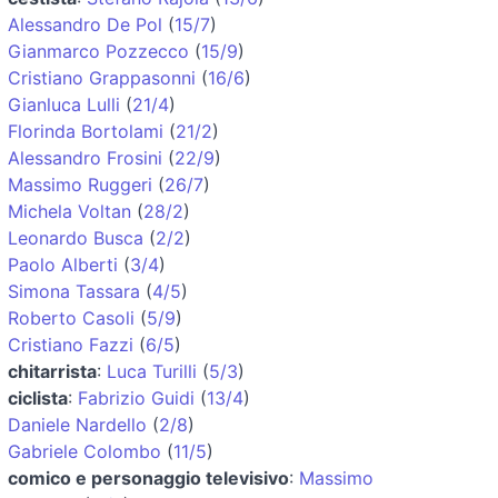
Alessandro De Pol
(
15/7
)
Gianmarco Pozzecco
(
15/9
)
Cristiano Grappasonni
(
16/6
)
Gianluca Lulli
(
21/4
)
Florinda Bortolami
(
21/2
)
Alessandro Frosini
(
22/9
)
Massimo Ruggeri
(
26/7
)
Michela Voltan
(
28/2
)
Leonardo Busca
(
2/2
)
Paolo Alberti
(
3/4
)
Simona Tassara
(
4/5
)
Roberto Casoli
(
5/9
)
Cristiano Fazzi
(
6/5
)
chitarrista
:
Luca Turilli
(
5/3
)
ciclista
:
Fabrizio Guidi
(
13/4
)
Daniele Nardello
(
2/8
)
Gabriele Colombo
(
11/5
)
comico e personaggio televisivo
:
Massimo