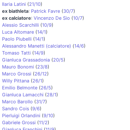
Ilaria Latini
(
21/10
)
ex biathleta
:
Patrick Favre
(
30/7
)
ex calciatore
:
Vincenzo De Sio
(
10/7
)
Alessio Scarchilli
(
10/9
)
Luca Altomare
(
14/1
)
Paolo Piubelli
(
14/1
)
Alessandro Manetti (calciatore)
(
14/6
)
Tomaso Tatti
(
14/9
)
Gianluca Grassadonia
(
20/5
)
Mauro Bonomi
(
23/8
)
Marco Grossi
(
26/12
)
Willy Pittana
(
26/1
)
Emilio Belmonte
(
26/5
)
Gianluca Lamacchi
(
28/1
)
Marco Barollo
(
31/7
)
Sandro Cois
(
9/6
)
Pierluigi Orlandini
(
9/10
)
Gabriele Grossi
(
11/2
)
Gianluca Franchini
(
11/9
)