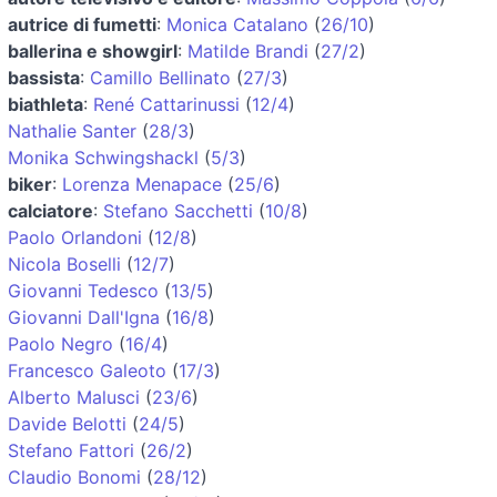
autrice di fumetti
:
Monica Catalano
(
26/10
)
ballerina e showgirl
:
Matilde Brandi
(
27/2
)
bassista
:
Camillo Bellinato
(
27/3
)
biathleta
:
René Cattarinussi
(
12/4
)
Nathalie Santer
(
28/3
)
Monika Schwingshackl
(
5/3
)
biker
:
Lorenza Menapace
(
25/6
)
calciatore
:
Stefano Sacchetti
(
10/8
)
Paolo Orlandoni
(
12/8
)
Nicola Boselli
(
12/7
)
Giovanni Tedesco
(
13/5
)
Giovanni Dall'Igna
(
16/8
)
Paolo Negro
(
16/4
)
Francesco Galeoto
(
17/3
)
Alberto Malusci
(
23/6
)
Davide Belotti
(
24/5
)
Stefano Fattori
(
26/2
)
Claudio Bonomi
(
28/12
)