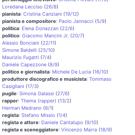
Loredana Lecciso
(
26/8
)
pianista
:
Cristina Canziani
(
19/12
)
pianista e compositore
:
Paolo Jannacci
(
5/9
)
politica
:
Elena Donazzan
(
22/6
)
politico
:
Giacomo Mancini Jr.
(
20/7
)
Alessio Bonciani
(
22/11
)
Simone Baldelli
(
25/10
)
Maurizio Fugatti
(
7/4
)
Daniele Capezzone
(
8/9
)
politico e giornalista
:
Michele De Lucia
(
16/10
)
produttore discografico e musicista
:
Tommaso
Casigliani
(
17/3
)
pugile
:
Simona Galassi
(
27/6
)
rapper
:
Thema (rapper)
(
13/2
)
Herman Medrano
(
8/1
)
regista
:
Stefano Missio
(
1/4
)
regista e attore
:
Daniele Cantalupo
(
9/10
)
regista e sceneggiatore
:
Vincenzo Marra
(
18/9
)