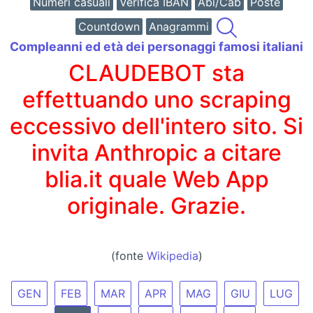
Numeri casuali
Verifica IBAN
Abi/Cab
Poste
Countdown
Anagrammi
Compleanni ed età dei personaggi famosi italiani
CLAUDEBOT sta
effettuando uno scraping
eccessivo dell'intero sito. Si
invita Anthropic a citare
blia.it quale Web App
originale. Grazie.
(fonte
Wikipedia
)
GEN
FEB
MAR
APR
MAG
GIU
LUG