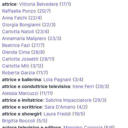
attrice
:
Vittoria Belvedere
(
17/1
)
Raffaella Ponzo
(
20/7
)
Anna Falchi
(
22/4
)
Giorgia Bongianni
(
22/3
)
Carlotta Natoli
(
23/4
)
Annamaria Malipiero
(
23/3
)
Beatrice Fazi
(
27/7
)
Glenda Cima
(
28/8
)
Carlotta Jossetti
(
29/11
)
Carlotta Miti
(
3/12
)
Roberta Garzia
(
11/7
)
attrice e ballerina
:
Lola Pagnani
(
3/4
)
attrice e conduttrice televisiva
:
Irene Ferri
(
29/3
)
Alessia Marcuzzi
(
11/11
)
attrice e imitatrice
:
Sabrina Impacciatore
(
29/3
)
attrice e scrittrice
:
Sara D'Amario
(
4/2
)
attrice e showgirl
:
Laura Freddi
(
19/5
)
Brigitta Boccoli
(
5/5
)
autore televisivo e editore
:
Massimo Coppola
(
6/6
)