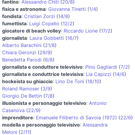
fantino
:
Alessandro Chiti
(
20/8
)
fisica e astronoma
:
Giovanna Tinetti
(
1/4
)
fondista
:
Cristian Zorzi
(
14/8
)
fumettista
:
Luigi Copello
(
12/2
)
giocatore di beach volley
:
Riccardo Lione
(
17/2
)
giornalista
:
Laura Gobbetti
(
16/7
)
Alberto Barachini
(
21/8
)
Chiara Geronzi
(
29/9
)
Benedetta Parodi
(
6/8
)
giornalista e conduttore televisivo
:
Pino Gagliardi
(
7/2
)
giornalista e conduttrice televisiva
:
Lia Capizzi
(
14/6
)
hockeista su ghiaccio
:
Lino De Toni
(
18/10
)
Roland Ramoser
(
3/9
)
Giorgio De Bettin
(
7/8
)
illusionista e personaggio televisivo
:
Antonio
Casanova
(
22/9
)
imprenditore
:
Emanuele Filiberto di Savoia (1972)
(
22/6
)
modella e personaggio televisivo
:
Alessandra
Meloni
(
2/11
)