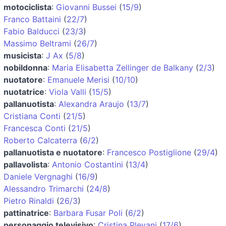
motociclista
:
Giovanni Bussei
(
15/9
)
Franco Battaini
(
22/7
)
Fabio Balducci
(
23/3
)
Massimo Beltrami
(
26/7
)
musicista
:
J Ax
(
5/8
)
nobildonna
:
Maria Elisabetta Zellinger de Balkany
(
2/3
)
nuotatore
:
Emanuele Merisi
(
10/10
)
nuotatrice
:
Viola Valli
(
15/5
)
pallanuotista
:
Alexandra Araujo
(
13/7
)
Cristiana Conti
(
21/5
)
Francesca Conti
(
21/5
)
Roberto Calcaterra
(
6/2
)
pallanuotista e nuotatore
:
Francesco Postiglione
(
29/4
)
pallavolista
:
Antonio Costantini
(
13/4
)
Daniele Vergnaghi
(
16/9
)
Alessandro Trimarchi
(
24/8
)
Pietro Rinaldi
(
26/3
)
pattinatrice
:
Barbara Fusar Poli
(
6/2
)
personaggio televisivo
:
Cristina Plevani
(
17/6
)