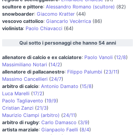
scultore e pittore
:
Alessandro Romano (scultore)
(82)
snowboarder
:
Giacomo Kratter
(44)
vescovo cattolico
:
Giancarlo Vecèrrica
(86)
violinista
:
Paolo Chiavacci
(64)
Qui sotto i personaggi che hanno 54 anni
allenatore di calcio e ex calciatore
:
Paolo Vanoli
(
12/8
)
Massimiliano Notari
(
14/2
)
allenatore di pallacanestro
:
Filippo Palumbi
(
23/11
)
Massimo Cancellieri
(
24/7
)
arbitro di calcio
:
Antonio Damato
(
15/8
)
Luca Marelli
(
17/2
)
Paolo Tagliavento
(
19/9
)
Cristian Zanzi
(
21/3
)
Maurizio Ciampi (arbitro)
(
24/11
)
arbitro di rugby
:
Carlo Damasco
(
3/9
)
artista marziale
:
Gianpaolo Faelli
(
8/4
)