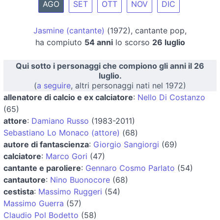
AGO
SET
OTT
NOV
DIC
Jasmine (cantante)
(1972), cantante pop,
ha compiuto
54 anni
lo scorso
26 luglio
Qui sotto i personaggi che compiono gli anni il 26
luglio.
(
a seguire
, altri personaggi nati nel 1972)
allenatore di calcio e ex calciatore
:
Nello Di Costanzo
(65)
attore
:
Damiano Russo
(1983-2011)
Sebastiano Lo Monaco (attore)
(68)
autore di fantascienza
:
Giorgio Sangiorgi
(69)
calciatore
:
Marco Gori
(47)
cantante e paroliere
:
Gennaro Cosmo Parlato
(54)
cantautore
:
Nino Buonocore
(68)
cestista
:
Massimo Ruggeri
(54)
Massimo Guerra
(57)
Claudio Pol Bodetto
(58)