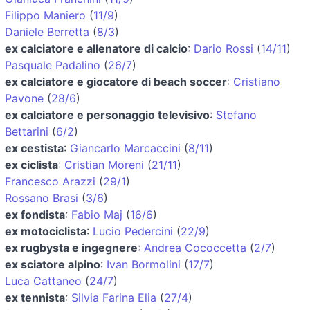
Filippo Maniero
(
11/9
)
Daniele Berretta
(
8/3
)
ex calciatore e allenatore di calcio
:
Dario Rossi
(
14/11
)
Pasquale Padalino
(
26/7
)
ex calciatore e giocatore di beach soccer
:
Cristiano
Pavone
(
28/6
)
ex calciatore e personaggio televisivo
:
Stefano
Bettarini
(
6/2
)
ex cestista
:
Giancarlo Marcaccini
(
8/11
)
ex ciclista
:
Cristian Moreni
(
21/11
)
Francesco Arazzi
(
29/1
)
Rossano Brasi
(
3/6
)
ex fondista
:
Fabio Maj
(
16/6
)
ex motociclista
:
Lucio Pedercini
(
22/9
)
ex rugbysta e ingegnere
:
Andrea Cococcetta
(
2/7
)
ex sciatore alpino
:
Ivan Bormolini
(
17/7
)
Luca Cattaneo
(
24/7
)
ex tennista
:
Silvia Farina Elia
(
27/4
)