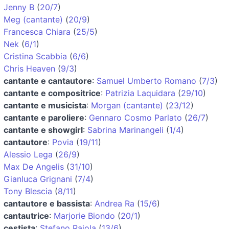
Jenny B
(
20/7
)
Meg (cantante)
(
20/9
)
Francesca Chiara
(
25/5
)
Nek
(
6/1
)
Cristina Scabbia
(
6/6
)
Chris Heaven
(
9/3
)
cantante e cantautore
:
Samuel Umberto Romano
(
7/3
)
cantante e compositrice
:
Patrizia Laquidara
(
29/10
)
cantante e musicista
:
Morgan (cantante)
(
23/12
)
cantante e paroliere
:
Gennaro Cosmo Parlato
(
26/7
)
cantante e showgirl
:
Sabrina Marinangeli
(
1/4
)
cantautore
:
Povia
(
19/11
)
Alessio Lega
(
26/9
)
Max De Angelis
(
31/10
)
Gianluca Grignani
(
7/4
)
Tony Blescia
(
8/11
)
cantautore e bassista
:
Andrea Ra
(
15/6
)
cantautrice
:
Marjorie Biondo
(
20/1
)
cestista
:
Stefano Rajola
(
13/6
)