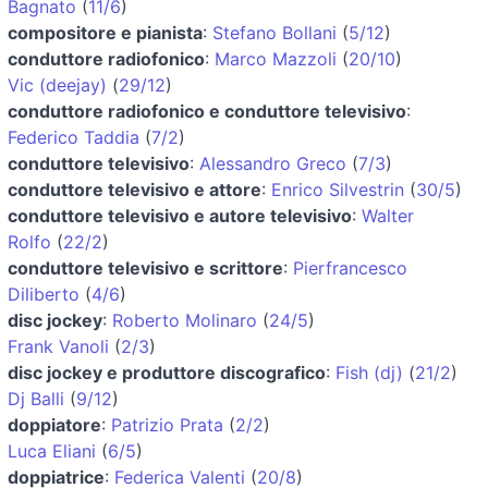
Bagnato
(
11/6
)
compositore e pianista
:
Stefano Bollani
(
5/12
)
conduttore radiofonico
:
Marco Mazzoli
(
20/10
)
Vic (deejay)
(
29/12
)
conduttore radiofonico e conduttore televisivo
:
Federico Taddia
(
7/2
)
conduttore televisivo
:
Alessandro Greco
(
7/3
)
conduttore televisivo e attore
:
Enrico Silvestrin
(
30/5
)
conduttore televisivo e autore televisivo
:
Walter
Rolfo
(
22/2
)
conduttore televisivo e scrittore
:
Pierfrancesco
Diliberto
(
4/6
)
disc jockey
:
Roberto Molinaro
(
24/5
)
Frank Vanoli
(
2/3
)
disc jockey e produttore discografico
:
Fish (dj)
(
21/2
)
Dj Balli
(
9/12
)
doppiatore
:
Patrizio Prata
(
2/2
)
Luca Eliani
(
6/5
)
doppiatrice
:
Federica Valenti
(
20/8
)