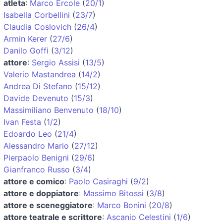
atleta
:
Marco Ercole
(
20/1
)
Isabella Corbellini
(
23/7
)
Claudia Coslovich
(
26/4
)
Armin Kerer
(
27/6
)
Danilo Goffi
(
3/12
)
attore
:
Sergio Assisi
(
13/5
)
Valerio Mastandrea
(
14/2
)
Andrea Di Stefano
(
15/12
)
Davide Devenuto
(
15/3
)
Massimiliano Benvenuto
(
18/10
)
Ivan Festa
(
1/2
)
Edoardo Leo
(
21/4
)
Alessandro Mario
(
27/12
)
Pierpaolo Benigni
(
29/6
)
Gianfranco Russo
(
3/4
)
attore e comico
:
Paolo Casiraghi
(
9/2
)
attore e doppiatore
:
Massimo Bitossi
(
3/8
)
attore e sceneggiatore
:
Marco Bonini
(
20/8
)
attore teatrale e scrittore
:
Ascanio Celestini
(
1/6
)