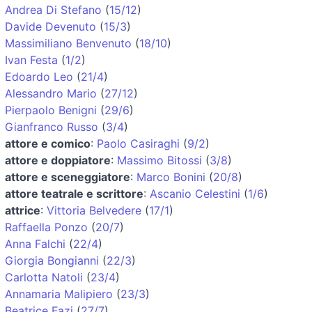
Andrea Di Stefano
(
15/12
)
Davide Devenuto
(
15/3
)
Massimiliano Benvenuto
(
18/10
)
Ivan Festa
(
1/2
)
Edoardo Leo
(
21/4
)
Alessandro Mario
(
27/12
)
Pierpaolo Benigni
(
29/6
)
Gianfranco Russo
(
3/4
)
attore e comico
:
Paolo Casiraghi
(
9/2
)
attore e doppiatore
:
Massimo Bitossi
(
3/8
)
attore e sceneggiatore
:
Marco Bonini
(
20/8
)
attore teatrale e scrittore
:
Ascanio Celestini
(
1/6
)
attrice
:
Vittoria Belvedere
(
17/1
)
Raffaella Ponzo
(
20/7
)
Anna Falchi
(
22/4
)
Giorgia Bongianni
(
22/3
)
Carlotta Natoli
(
23/4
)
Annamaria Malipiero
(
23/3
)
Beatrice Fazi
(
27/7
)