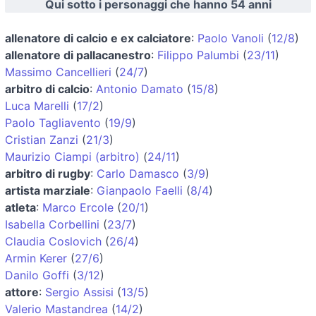
Qui sotto i personaggi che hanno 54 anni
allenatore di calcio e ex calciatore
:
Paolo Vanoli
(
12/8
)
allenatore di pallacanestro
:
Filippo Palumbi
(
23/11
)
Massimo Cancellieri
(
24/7
)
arbitro di calcio
:
Antonio Damato
(
15/8
)
Luca Marelli
(
17/2
)
Paolo Tagliavento
(
19/9
)
Cristian Zanzi
(
21/3
)
Maurizio Ciampi (arbitro)
(
24/11
)
arbitro di rugby
:
Carlo Damasco
(
3/9
)
artista marziale
:
Gianpaolo Faelli
(
8/4
)
atleta
:
Marco Ercole
(
20/1
)
Isabella Corbellini
(
23/7
)
Claudia Coslovich
(
26/4
)
Armin Kerer
(
27/6
)
Danilo Goffi
(
3/12
)
attore
:
Sergio Assisi
(
13/5
)
Valerio Mastandrea
(
14/2
)