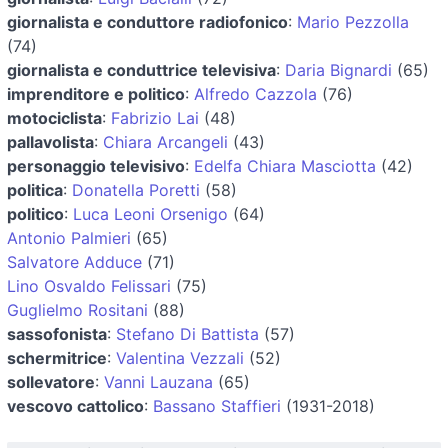
giornalista e conduttore radiofonico
:
Mario Pezzolla
(74)
giornalista e conduttrice televisiva
:
Daria Bignardi
(65)
imprenditore e politico
:
Alfredo Cazzola
(76)
motociclista
:
Fabrizio Lai
(48)
pallavolista
:
Chiara Arcangeli
(43)
personaggio televisivo
:
Edelfa Chiara Masciotta
(42)
politica
:
Donatella Poretti
(58)
politico
:
Luca Leoni Orsenigo
(64)
Antonio Palmieri
(65)
Salvatore Adduce
(71)
Lino Osvaldo Felissari
(75)
Guglielmo Rositani
(88)
sassofonista
:
Stefano Di Battista
(57)
schermitrice
:
Valentina Vezzali
(52)
sollevatore
:
Vanni Lauzana
(65)
vescovo cattolico
:
Bassano Staffieri
(1931-2018)