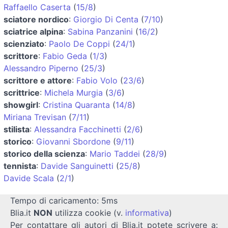
Raffaello Caserta
(
15/8
)
sciatore nordico
:
Giorgio Di Centa
(
7/10
)
sciatrice alpina
:
Sabina Panzanini
(
16/2
)
scienziato
:
Paolo De Coppi
(
24/1
)
scrittore
:
Fabio Geda
(
1/3
)
Alessandro Piperno
(
25/3
)
scrittore e attore
:
Fabio Volo
(
23/6
)
scrittrice
:
Michela Murgia
(
3/6
)
showgirl
:
Cristina Quaranta
(
14/8
)
Miriana Trevisan
(
7/11
)
stilista
:
Alessandra Facchinetti
(
2/6
)
storico
:
Giovanni Sbordone
(
9/11
)
storico della scienza
:
Mario Taddei
(
28/9
)
tennista
:
Davide Sanguinetti
(
25/8
)
Davide Scala
(
2/1
)
Tempo di caricamento: 5ms
Blia.it
NON
utilizza cookie (v.
informativa
)
Per contattare gli autori di Blia.it potete scrivere a: