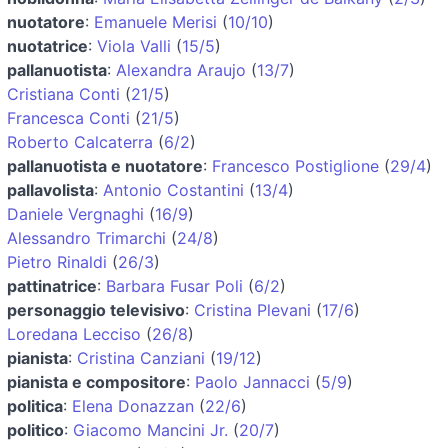
nuotatore
:
Emanuele Merisi
(
10/10
)
nuotatrice
:
Viola Valli
(
15/5
)
pallanuotista
:
Alexandra Araujo
(
13/7
)
Cristiana Conti
(
21/5
)
Francesca Conti
(
21/5
)
Roberto Calcaterra
(
6/2
)
pallanuotista e nuotatore
:
Francesco Postiglione
(
29/4
)
pallavolista
:
Antonio Costantini
(
13/4
)
Daniele Vergnaghi
(
16/9
)
Alessandro Trimarchi
(
24/8
)
Pietro Rinaldi
(
26/3
)
pattinatrice
:
Barbara Fusar Poli
(
6/2
)
personaggio televisivo
:
Cristina Plevani
(
17/6
)
Loredana Lecciso
(
26/8
)
pianista
:
Cristina Canziani
(
19/12
)
pianista e compositore
:
Paolo Jannacci
(
5/9
)
politica
:
Elena Donazzan
(
22/6
)
politico
:
Giacomo Mancini Jr.
(
20/7
)