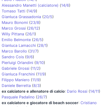
Alessandro Manetti (calciatore)
(
14/6
)
Tomaso Tatti
(
14/9
)
Gianluca Grassadonia
(
20/5
)
Mauro Bonomi
(
23/8
)
Marco Grossi
(
26/12
)
Willy Pittana
(
26/1
)
Emilio Belmonte
(
26/5
)
Gianluca Lamacchi
(
28/1
)
Marco Barollo
(
31/7
)
Sandro Cois
(
9/6
)
Pierluigi Orlandini
(
9/10
)
Gabriele Grossi
(
11/2
)
Gianluca Franchini
(
11/9
)
Filippo Maniero
(
11/9
)
Daniele Berretta
(
8/3
)
ex calciatore e allenatore di calcio
:
Dario Rossi
(
14/11
)
Pasquale Padalino
(
26/7
)
ex calciatore e giocatore di beach soccer
:
Cristiano