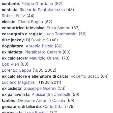
cantante
:
Filippa Giordano
(52)
cestista
:
Riccardo Santolamazza
(43)
Robert Fultz
(44)
ciclista
:
Gianni Bugno
(62)
conduttrice televisiva
:
Enza Sampò
(87)
coreografo e regista
:
Luca Tommassini
(56)
disc jockey
:
Dj Double S
(48)
doppiatore
:
Antonio Paiola
(80)
ex biatleta
:
Pieralberto Carrara
(60)
ex calciatore
:
Maurizio Orlandi
(73)
Bob Vieri
(80)
Lorenzo Cappa
(1935-2002)
ex calciatore e allenatore di calcio
:
Roberto Bosco
(64)
Luciano Magistrelli
(1938-2011)
ex ciclista
:
Giuseppe Guerini
(56)
ex pallavolista
:
Alessandra Zambelli
(59)
fantino
:
Giovanni Antonio Casula
(69)
giocatore di biliardo
:
Carlo Cifalà
(79)
giornalista
:
Luigi Bacialli
(72)