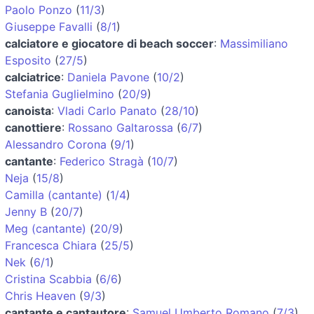
Paolo Ponzo
(
11/3
)
Giuseppe Favalli
(
8/1
)
calciatore e giocatore di beach soccer
:
Massimiliano
Esposito
(
27/5
)
calciatrice
:
Daniela Pavone
(
10/2
)
Stefania Guglielmino
(
20/9
)
canoista
:
Vladi Carlo Panato
(
28/10
)
canottiere
:
Rossano Galtarossa
(
6/7
)
Alessandro Corona
(
9/1
)
cantante
:
Federico Stragà
(
10/7
)
Neja
(
15/8
)
Camilla (cantante)
(
1/4
)
Jenny B
(
20/7
)
Meg (cantante)
(
20/9
)
Francesca Chiara
(
25/5
)
Nek
(
6/1
)
Cristina Scabbia
(
6/6
)
Chris Heaven
(
9/3
)
cantante e cantautore
:
Samuel Umberto Romano
(
7/3
)