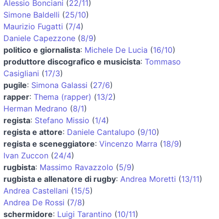
Alessio Bonciani
(
22/11
)
Simone Baldelli
(
25/10
)
Maurizio Fugatti
(
7/4
)
Daniele Capezzone
(
8/9
)
politico e giornalista
:
Michele De Lucia
(
16/10
)
produttore discografico e musicista
:
Tommaso
Casigliani
(
17/3
)
pugile
:
Simona Galassi
(
27/6
)
rapper
:
Thema (rapper)
(
13/2
)
Herman Medrano
(
8/1
)
regista
:
Stefano Missio
(
1/4
)
regista e attore
:
Daniele Cantalupo
(
9/10
)
regista e sceneggiatore
:
Vincenzo Marra
(
18/9
)
Ivan Zuccon
(
24/4
)
rugbista
:
Massimo Ravazzolo
(
5/9
)
rugbista e allenatore di rugby
:
Andrea Moretti
(
13/11
)
Andrea Castellani
(
15/5
)
Andrea De Rossi
(
7/8
)
schermidore
:
Luigi Tarantino
(
10/11
)