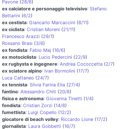
Pavone
(
28/6
)
ex calciatore e personaggio televisivo
:
Stefano
Bettarini
(
6/2
)
ex cestista
:
Giancarlo Marcaccini
(
8/11
)
ex ciclista
:
Cristian Moreni
(
21/11
)
Francesco Arazzi
(
29/1
)
Rossano Brasi
(
3/6
)
ex fondista
:
Fabio Maj
(
16/6
)
ex motociclista
:
Lucio Pedercini
(
22/9
)
ex rugbysta e ingegnere
:
Andrea Cococcetta
(
2/7
)
ex sciatore alpino
:
Ivan Bormolini
(
17/7
)
Luca Cattaneo
(
24/7
)
ex tennista
:
Silvia Farina Elia
(
27/4
)
fantino
:
Alessandro Chiti
(
20/8
)
fisica e astronoma
:
Giovanna Tinetti
(
1/4
)
fondista
:
Cristian Zorzi
(
14/8
)
fumettista
:
Luigi Copello
(
12/2
)
giocatore di beach volley
:
Riccardo Lione
(
17/2
)
giornalista
:
Laura Gobbetti
(
16/7
)