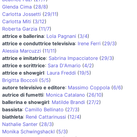
Glenda Cima
(
28/8
)
Carlotta Jossetti
(
29/11
)
Carlotta Miti
(
3/12
)
Roberta Garzia
(
11/7
)
attrice e ballerina
:
Lola Pagnani
(
3/4
)
attrice e conduttrice televisiva
:
Irene Ferri
(
29/3
)
Alessia Marcuzzi
(
11/11
)
attrice e imitatrice
:
Sabrina Impacciatore
(
29/3
)
attrice e scrittrice
:
Sara D'Amario
(
4/2
)
attrice e showgirl
:
Laura Freddi
(
19/5
)
Brigitta Boccoli
(
5/5
)
autore televisivo e editore
:
Massimo Coppola
(
6/6
)
autrice di fumetti
:
Monica Catalano
(
26/10
)
ballerina e showgirl
:
Matilde Brandi
(
27/2
)
bassista
:
Camillo Bellinato
(
27/3
)
biathleta
:
René Cattarinussi
(
12/4
)
Nathalie Santer
(
28/3
)
Monika Schwingshackl
(
5/3
)