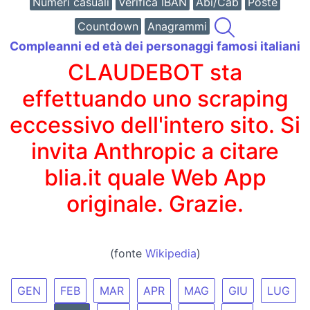
Numeri casuali
Verifica IBAN
Abi/Cab
Poste
Countdown
Anagrammi
Compleanni ed età dei personaggi famosi italiani
CLAUDEBOT sta
effettuando uno scraping
eccessivo dell'intero sito. Si
invita Anthropic a citare
blia.it quale Web App
originale. Grazie.
(fonte
Wikipedia
)
GEN
FEB
MAR
APR
MAG
GIU
LUG