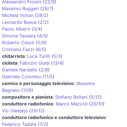
Alessandro Frosini
(
22/9
)
Massimo Ruggeri
(
26/7
)
Michela Voltan
(
28/2
)
Leonardo Busca
(
2/2
)
Paolo Alberti
(
3/4
)
Simona Tassara
(
4/5
)
Roberto Casoli
(
5/9
)
Cristiano Fazzi
(
6/5
)
chitarrista
:
Luca Turilli
(
5/3
)
ciclista
:
Fabrizio Guidi
(
13/4
)
Daniele Nardello
(
2/8
)
Gabriele Colombo
(
11/5
)
comico e personaggio televisivo
:
Massimo
Bagnato
(
11/6
)
compositore e pianista
:
Stefano Bollani
(
5/12
)
conduttore radiofonico
:
Marco Mazzoli
(
20/10
)
Vic (deejay)
(
29/12
)
conduttore radiofonico e conduttore televisivo
:
Federico Taddia
(
7/2
)