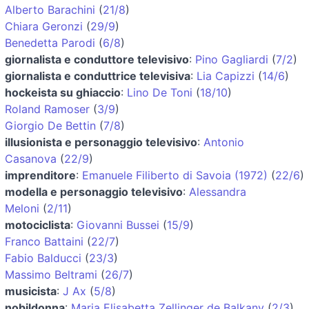
Alberto Barachini
(
21/8
)
Chiara Geronzi
(
29/9
)
Benedetta Parodi
(
6/8
)
giornalista e conduttore televisivo
:
Pino Gagliardi
(
7/2
)
giornalista e conduttrice televisiva
:
Lia Capizzi
(
14/6
)
hockeista su ghiaccio
:
Lino De Toni
(
18/10
)
Roland Ramoser
(
3/9
)
Giorgio De Bettin
(
7/8
)
illusionista e personaggio televisivo
:
Antonio
Casanova
(
22/9
)
imprenditore
:
Emanuele Filiberto di Savoia (1972)
(
22/6
)
modella e personaggio televisivo
:
Alessandra
Meloni
(
2/11
)
motociclista
:
Giovanni Bussei
(
15/9
)
Franco Battaini
(
22/7
)
Fabio Balducci
(
23/3
)
Massimo Beltrami
(
26/7
)
musicista
:
J Ax
(
5/8
)
nobildonna
:
Maria Elisabetta Zellinger de Balkany
(
2/3
)