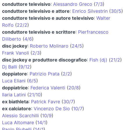
conduttore televisivo
:
Alessandro Greco
(
7/3
)
conduttore televisivo e attore
:
Enrico Silvestrin
(
30/5
)
conduttore televisivo e autore televisivo
:
Walter
Rolfo
(
22/2
)
conduttore televisivo e scrittore
:
Pierfrancesco
Diliberto
(
4/6
)
disc jockey
:
Roberto Molinaro
(
24/5
)
Frank Vanoli
(
2/3
)
disc jockey e produttore discografico
:
Fish (dj)
(
21/2
)
Dj Balli
(
9/12
)
doppiatore
:
Patrizio Prata
(
2/2
)
Luca Eliani
(
6/5
)
doppiatrice
:
Federica Valenti
(
20/8
)
Ilaria Latini
(
21/10
)
ex biathleta
:
Patrick Favre
(
30/7
)
ex calciatore
:
Vincenzo De Sio
(
10/7
)
Alessio Scarchilli
(
10/9
)
Luca Altomare
(
14/1
)
Paolo Piubelli
(
14/1
)