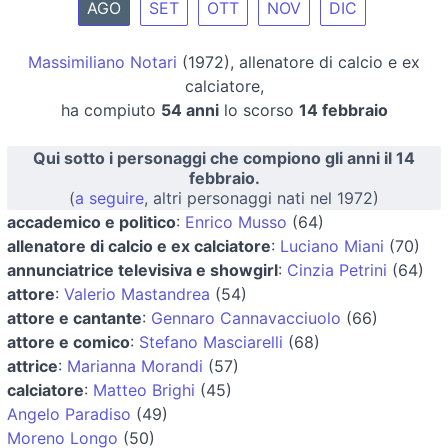
AGO
SET
OTT
NOV
DIC
Massimiliano Notari
(1972), allenatore di calcio e ex
calciatore,
ha compiuto
54 anni
lo scorso
14 febbraio
Qui sotto i personaggi che compiono gli anni il 14
febbraio.
(
a seguire
, altri personaggi nati nel 1972)
accademico e politico
:
Enrico Musso
(64)
allenatore di calcio e ex calciatore
:
Luciano Miani
(70)
annunciatrice televisiva e showgirl
:
Cinzia Petrini
(64)
attore
:
Valerio Mastandrea
(54)
attore e cantante
:
Gennaro Cannavacciuolo
(66)
attore e comico
:
Stefano Masciarelli
(68)
attrice
:
Marianna Morandi
(57)
calciatore
:
Matteo Brighi
(45)
Angelo Paradiso
(49)
Moreno Longo
(50)