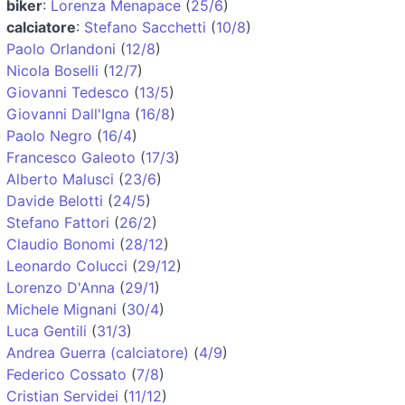
biker
:
Lorenza Menapace
(
25/6
)
calciatore
:
Stefano Sacchetti
(
10/8
)
Paolo Orlandoni
(
12/8
)
Nicola Boselli
(
12/7
)
Giovanni Tedesco
(
13/5
)
Giovanni Dall'Igna
(
16/8
)
Paolo Negro
(
16/4
)
Francesco Galeoto
(
17/3
)
Alberto Malusci
(
23/6
)
Davide Belotti
(
24/5
)
Stefano Fattori
(
26/2
)
Claudio Bonomi
(
28/12
)
Leonardo Colucci
(
29/12
)
Lorenzo D'Anna
(
29/1
)
Michele Mignani
(
30/4
)
Luca Gentili
(
31/3
)
Andrea Guerra (calciatore)
(
4/9
)
Federico Cossato
(
7/8
)
Cristian Servidei
(
11/12
)