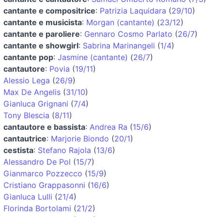
cantante e compositrice
:
Patrizia Laquidara
(
29/10
)
cantante e musicista
:
Morgan (cantante)
(
23/12
)
cantante e paroliere
:
Gennaro Cosmo Parlato
(
26/7
)
cantante e showgirl
:
Sabrina Marinangeli
(
1/4
)
cantante pop
:
Jasmine (cantante)
(
26/7
)
cantautore
:
Povia
(
19/11
)
Alessio Lega
(
26/9
)
Max De Angelis
(
31/10
)
Gianluca Grignani
(
7/4
)
Tony Blescia
(
8/11
)
cantautore e bassista
:
Andrea Ra
(
15/6
)
cantautrice
:
Marjorie Biondo
(
20/1
)
cestista
:
Stefano Rajola
(
13/6
)
Alessandro De Pol
(
15/7
)
Gianmarco Pozzecco
(
15/9
)
Cristiano Grappasonni
(
16/6
)
Gianluca Lulli
(
21/4
)
Florinda Bortolami
(
21/2
)