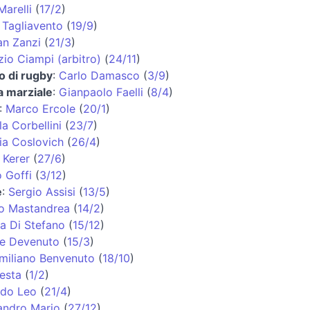
Marelli
(
17/2
)
 Tagliavento
(
19/9
)
an Zanzi
(
21/3
)
zio Ciampi (arbitro)
(
24/11
)
ro di rugby
:
Carlo Damasco
(
3/9
)
ta marziale
:
Gianpaolo Faelli
(
8/4
)
:
Marco Ercole
(
20/1
)
la Corbellini
(
23/7
)
ia Coslovich
(
26/4
)
 Kerer
(
27/6
)
o Goffi
(
3/12
)
e
:
Sergio Assisi
(
13/5
)
io Mastandrea
(
14/2
)
a Di Stefano
(
15/12
)
e Devenuto
(
15/3
)
miliano Benvenuto
(
18/10
)
Festa
(
1/2
)
do Leo
(
21/4
)
andro Mario
(
27/12
)