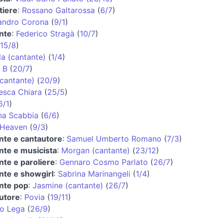
tiere
:
Rossano Galtarossa
(
6/7
)
andro Corona
(
9/1
)
nte
:
Federico Stragà
(
10/7
)
15/8
)
la (cantante)
(
1/4
)
 B
(
20/7
)
cantante)
(
20/9
)
esca Chiara
(
25/5
)
6/1
)
ina Scabbia
(
6/6
)
 Heaven
(
9/3
)
nte e cantautore
:
Samuel Umberto Romano
(
7/3
)
nte e musicista
:
Morgan (cantante)
(
23/12
)
nte e paroliere
:
Gennaro Cosmo Parlato
(
26/7
)
nte e showgirl
:
Sabrina Marinangeli
(
1/4
)
nte pop
:
Jasmine (cantante)
(
26/7
)
utore
:
Povia
(
19/11
)
io Lega
(
26/9
)