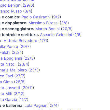
aolo Benigni
(
29/6
)
ranco Russo
(
3/4
)
e e comico
:
Paolo Casiraghi
(
9/2
)
e e doppiatore
:
Massimo Bitossi
(
3/8
)
e e sceneggiatore
:
Marco Bonini
(
20/8
)
 teatrale e scrittore
:
Ascanio Celestini
(
1/6
)
e
:
Vittoria Belvedere
(
17/1
)
ella Ponzo
(
20/7
)
Falchi
(
22/4
)
ia Bongianni
(
22/3
)
ta Natoli
(
23/4
)
aria Malipiero
(
23/3
)
ice Fazi
(
27/7
)
a Cima
(
28/8
)
ta Jossetti
(
29/11
)
ta Miti
(
3/12
)
ta Garzia
(
11/7
)
e e ballerina
:
Lola Pagnani
(
3/4
)