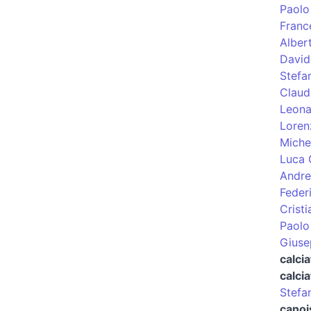
Paolo
Franc
Alber
David
Stefa
Claud
Leona
Loren
Miche
Luca G
Andre
Feder
Cristi
Paolo
Giuse
calci
calcia
Stefa
canoi