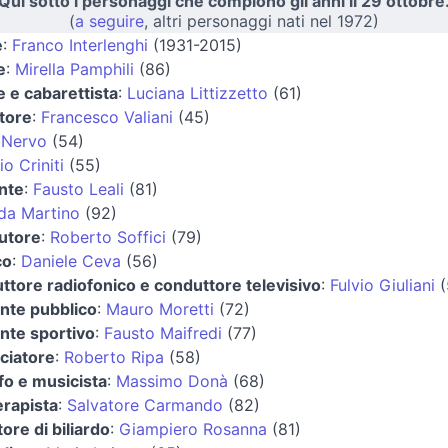
Qui sotto i personaggi che compiono gli anni il 29 ottobre
(
a seguire
, altri personaggi nati nel 1972)
e
:
Franco Interlenghi
(1931-2015)
e
:
Mirella Pamphili
(86)
e e cabarettista
:
Luciana Littizzetto
(61)
atore
:
Francesco Valiani
(45)
 Nervo
(54)
o Criniti
(55)
nte
:
Fausto Leali
(81)
da Martino
(92)
utore
:
Roberto Soffici
(79)
co
:
Daniele Ceva
(56)
ttore radiofonico e conduttore televisivo
:
Fulvio Giuliani
(
ente pubblico
:
Mauro Moretti
(72)
ente sportivo
:
Fausto Maifredi
(77)
lciatore
:
Roberto Ripa
(58)
ofo e musicista
:
Massimo Donà
(68)
erapista
:
Salvatore Carmando
(82)
ore di biliardo
:
Giampiero Rosanna
(81)