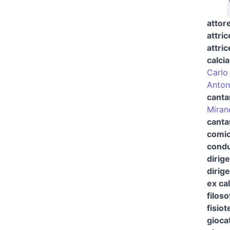
attor
attric
attric
calci
Carlo
Antoni
canta
Miran
canta
comi
condu
dirig
dirig
ex ca
filos
fisiot
giocat