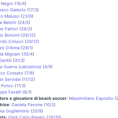
 Negro
(
16/4
)
esco Galeoto
(
17/3
)
to Malusci
(
23/6
)
e Belotti
(
24/5
)
no Fattori
(
26/2
)
io Bonomi
(
28/12
)
rdo Colucci
(
29/12
)
zo D'Anna
(
29/1
)
le Mignani
(
30/4
)
entili
(
31/3
)
a Guerra (calciatore)
(
4/9
)
ico Cossato
(
7/8
)
an Servidei
(
11/12
)
 Ponzo
(
11/3
)
ppe Favalli
(
8/1
)
atore e giocatore di beach soccer
:
Massimiliano Esposito
(
trice
:
Daniela Pavone
(
10/2
)
nia Guglielmino
(
20/9
)
sta
:
Vladi Carlo Panato
(
28/10
)