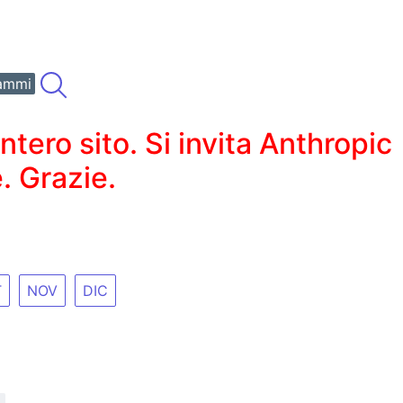
ammi
ero sito. Si invita Anthropic
. Grazie.
T
NOV
DIC