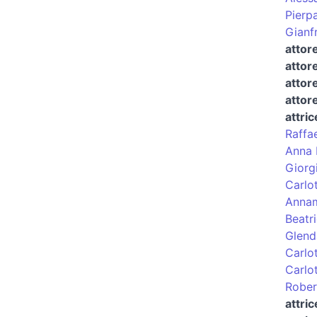
Pierp
Gianf
attor
attor
attor
attore
attric
Raffa
Anna 
Giorg
Carlot
Annam
Beatr
Glend
Carlot
Carlot
Rober
attric