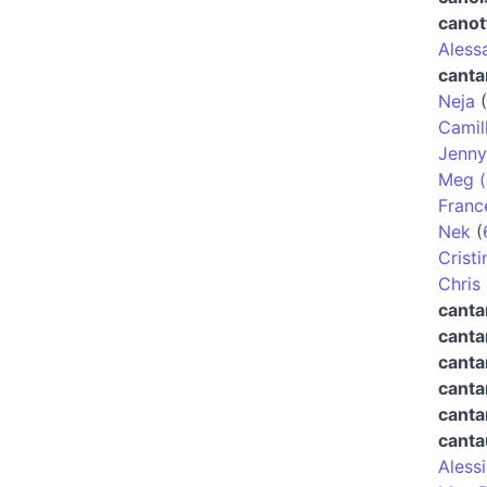
canot
Aless
canta
Neja
(
Camil
Jenny
Meg (
Franc
Nek
(
Crist
Chris
canta
canta
canta
canta
canta
canta
Aless