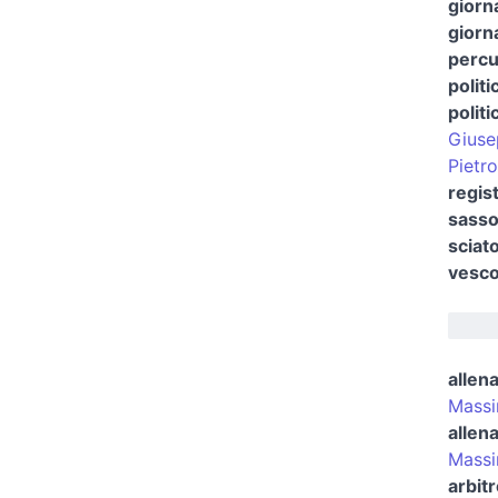
giorna
giorna
percu
politi
politi
Giuse
Pietr
regist
sasso
sciat
vesco
allena
Massi
allen
Massi
arbitr