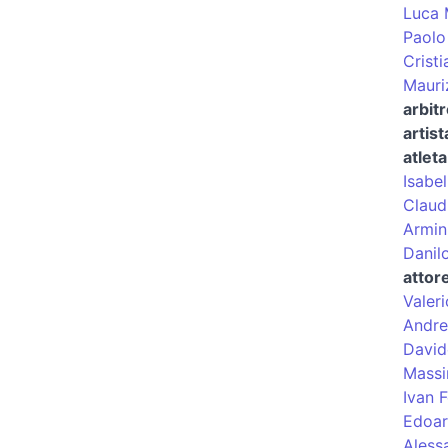
Luca 
Paolo
Cristi
Mauri
arbit
artis
atleta
Isabel
Claud
Armin
Danil
attor
Valer
Andre
David
Massi
Ivan 
Edoar
Aless