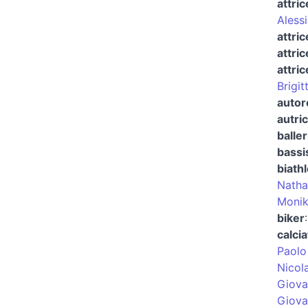
attric
Aless
attric
attric
attri
Brigit
autor
autric
balle
bassi
biath
Natha
Monik
biker
calci
Paolo
Nicola
Giova
Giova