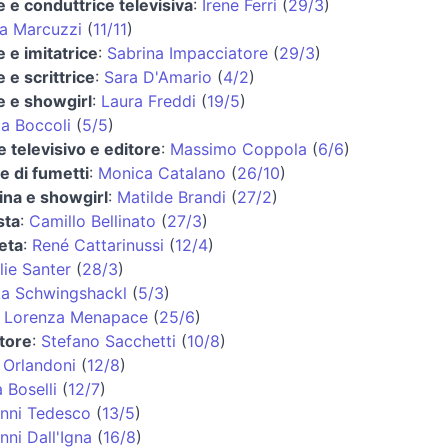
e e conduttrice televisiva
:
Irene Ferri
(
29/3
)
ia Marcuzzi
(
11/11
)
e e imitatrice
:
Sabrina Impacciatore
(
29/3
)
e e scrittrice
:
Sara D'Amario
(
4/2
)
ce e showgirl
:
Laura Freddi
(
19/5
)
ta Boccoli
(
5/5
)
e televisivo e editore
:
Massimo Coppola
(
6/6
)
e di fumetti
:
Monica Catalano
(
26/10
)
rina e showgirl
:
Matilde Brandi
(
27/2
)
sta
:
Camillo Bellinato
(
27/3
)
leta
:
René Cattarinussi
(
12/4
)
lie Santer
(
28/3
)
a Schwingshackl
(
5/3
)
:
Lorenza Menapace
(
25/6
)
atore
:
Stefano Sacchetti
(
10/8
)
 Orlandoni
(
12/8
)
 Boselli
(
12/7
)
nni Tedesco
(
13/5
)
nni Dall'Igna
(
16/8
)