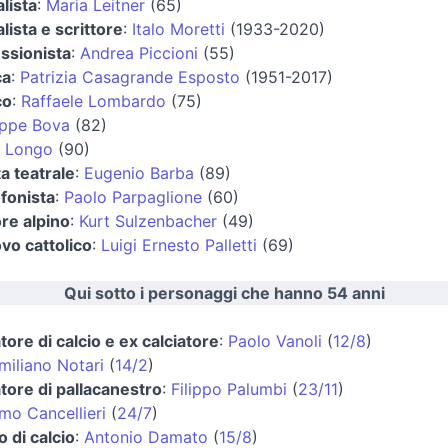
lista
:
Maria Leitner
(65)
lista e scrittore
:
Italo Moretti
(1933-2020)
ssionista
:
Andrea Piccioni
(55)
ca
:
Patrizia Casagrande Esposto
(1951-2017)
co
:
Raffaele Lombardo
(75)
ppe Bova
(82)
o Longo
(90)
a teatrale
:
Eugenio Barba
(89)
fonista
:
Paolo Parpaglione
(60)
ore alpino
:
Kurt Sulzenbacher
(49)
vo cattolico
:
Luigi Ernesto Palletti
(69)
Qui sotto i personaggi che hanno 54 anni
tore di calcio e ex calciatore
:
Paolo Vanoli
(
12/8
)
miliano Notari
(
14/2
)
atore di pallacanestro
:
Filippo Palumbi
(
23/11
)
mo Cancellieri
(
24/7
)
o di calcio
:
Antonio Damato
(
15/8
)