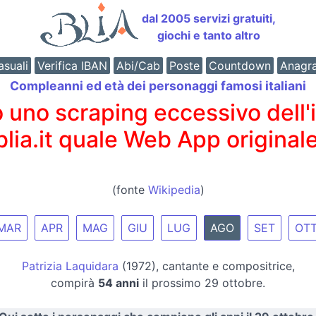
dal 2005 servizi gratuiti,
giochi e tanto altro
suali
Verifica IBAN
Abi/Cab
Poste
Countdown
Anagr
Compleanni ed età dei personaggi famosi italiani
o scraping eccessivo dell'int
 blia.it quale Web App originale
(fonte
Wikipedia
)
MAR
APR
MAG
GIU
LUG
AGO
SET
OT
Patrizia Laquidara
(1972), cantante e compositrice,
compirà
54 anni
il prossimo 29 ottobre.