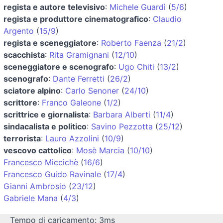
regista e autore televisivo
:
Michele Guardì
(
5/6
)
regista e produttore cinematografico
:
Claudio
Argento
(
15/9
)
regista e sceneggiatore
:
Roberto Faenza
(
21/2
)
scacchista
:
Rita Gramignani
(
12/10
)
sceneggiatore e scenografo
:
Ugo Chiti
(
13/2
)
scenografo
:
Dante Ferretti
(
26/2
)
sciatore alpino
:
Carlo Senoner
(
24/10
)
scrittore
:
Franco Galeone
(
1/2
)
scrittrice e giornalista
:
Barbara Alberti
(
11/4
)
sindacalista e politico
:
Savino Pezzotta
(
25/12
)
terrorista
:
Lauro Azzolini
(
10/9
)
vescovo cattolico
:
Mosè Marcia
(
10/10
)
Francesco Miccichè
(
16/6
)
Francesco Guido Ravinale
(
17/4
)
Gianni Ambrosio
(
23/12
)
Gabriele Mana
(
4/3
)
Tempo di caricamento: 3ms