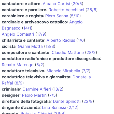
cantautore e attore
:
Albano Carrisi
(
20/5
)
cantautore e paroliere
:
Roberto Vecchioni
(
25/6
)
carabiniere e regista
:
Piero Sanna
(
5/10
)
cardinale e arcivescovo cattolico
:
Angelo
Bagnasco
(
14/1
)
Angelo Comastri
(
17/9
)
chitarrista e cantante
:
Alberto Radius
(
1/6
)
ciclista
:
Gianni Motta
(
13/3
)
compositore e cantante
:
Claudio Mattone
(
28/2
)
conduttore radiofonico e produttore discografico
:
Renato Marengo
(
5/2
)
conduttore televisivo
:
Michele Mirabella
(
7/7
)
conduttrice televisiva e giornalista
:
Donatella
Raffai
(
8/9
)
criminale
:
Carmine Alfieri
(
18/2
)
designer
:
Paolo Martin
(
7/5
)
direttore della fotografia
:
Dante Spinotti
(
22/8
)
dirigente d'azienda
:
Lino Benassi
(
2/12
)
docente
:
Roberto Chiarini
(
26/4
)