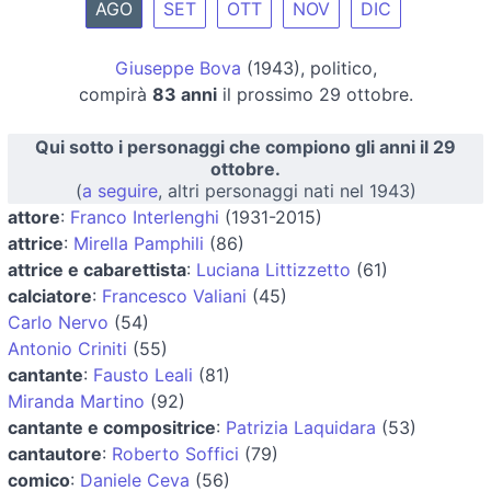
AGO
SET
OTT
NOV
DIC
Giuseppe Bova
(1943), politico,
compirà
83 anni
il prossimo 29 ottobre.
Qui sotto i personaggi che compiono gli anni il 29
ottobre.
(
a seguire
, altri personaggi nati nel 1943)
attore
:
Franco Interlenghi
(1931-2015)
attrice
:
Mirella Pamphili
(86)
attrice e cabarettista
:
Luciana Littizzetto
(61)
calciatore
:
Francesco Valiani
(45)
Carlo Nervo
(54)
Antonio Criniti
(55)
cantante
:
Fausto Leali
(81)
Miranda Martino
(92)
cantante e compositrice
:
Patrizia Laquidara
(53)
cantautore
:
Roberto Soffici
(79)
comico
:
Daniele Ceva
(56)