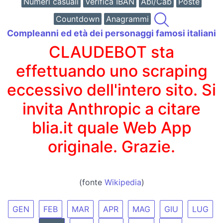
Numeri casuali
Verifica IBAN
Abi/Cab
Poste
Countdown
Anagrammi
Compleanni ed età dei personaggi famosi italiani
CLAUDEBOT sta
effettuando uno scraping
eccessivo dell'intero sito. Si
invita Anthropic a citare
blia.it quale Web App
originale. Grazie.
(fonte
Wikipedia
)
GEN
FEB
MAR
APR
MAG
GIU
LUG