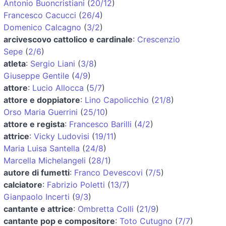
Antonio Buoncristiani
(
20/12
)
Francesco Cacucci
(
26/4
)
Domenico Calcagno
(
3/2
)
arcivescovo cattolico e cardinale
:
Crescenzio
Sepe
(
2/6
)
atleta
:
Sergio Liani
(
3/8
)
Giuseppe Gentile
(
4/9
)
attore
:
Lucio Allocca
(
5/7
)
attore e doppiatore
:
Lino Capolicchio
(
21/8
)
Orso Maria Guerrini
(
25/10
)
attore e regista
:
Francesco Barilli
(
4/2
)
attrice
:
Vicky Ludovisi
(
19/11
)
Maria Luisa Santella
(
24/8
)
Marcella Michelangeli
(
28/1
)
autore di fumetti
:
Franco Devescovi
(
7/5
)
calciatore
:
Fabrizio Poletti
(
13/7
)
Gianpaolo Incerti
(
9/3
)
cantante e attrice
:
Ombretta Colli
(
21/9
)
cantante pop e compositore
:
Toto Cutugno
(
7/7
)