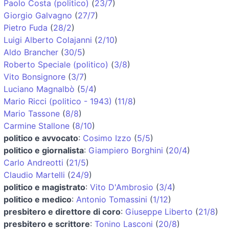
Paolo Costa (politico)
(
23/7
)
Giorgio Galvagno
(
27/7
)
Pietro Fuda
(
28/2
)
Luigi Alberto Colajanni
(
2/10
)
Aldo Brancher
(
30/5
)
Roberto Speciale (politico)
(
3/8
)
Vito Bonsignore
(
3/7
)
Luciano Magnalbò
(
5/4
)
Mario Ricci (politico - 1943)
(
11/8
)
Mario Tassone
(
8/8
)
Carmine Stallone
(
8/10
)
politico e avvocato
:
Cosimo Izzo
(
5/5
)
politico e giornalista
:
Giampiero Borghini
(
20/4
)
Carlo Andreotti
(
21/5
)
Claudio Martelli
(
24/9
)
politico e magistrato
:
Vito D'Ambrosio
(
3/4
)
politico e medico
:
Antonio Tomassini
(
1/12
)
presbitero e direttore di coro
:
Giuseppe Liberto
(
21/8
)
presbitero e scrittore
:
Tonino Lasconi
(
20/8
)