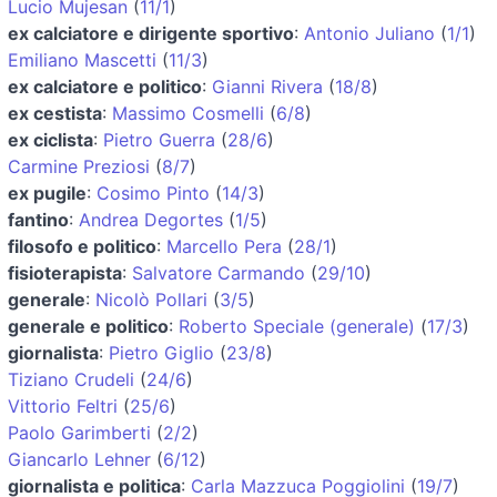
Lucio Mujesan
(
11/1
)
ex calciatore e dirigente sportivo
:
Antonio Juliano
(
1/1
)
Emiliano Mascetti
(
11/3
)
ex calciatore e politico
:
Gianni Rivera
(
18/8
)
ex cestista
:
Massimo Cosmelli
(
6/8
)
ex ciclista
:
Pietro Guerra
(
28/6
)
Carmine Preziosi
(
8/7
)
ex pugile
:
Cosimo Pinto
(
14/3
)
fantino
:
Andrea Degortes
(
1/5
)
filosofo e politico
:
Marcello Pera
(
28/1
)
fisioterapista
:
Salvatore Carmando
(
29/10
)
generale
:
Nicolò Pollari
(
3/5
)
generale e politico
:
Roberto Speciale (generale)
(
17/3
)
giornalista
:
Pietro Giglio
(
23/8
)
Tiziano Crudeli
(
24/6
)
Vittorio Feltri
(
25/6
)
Paolo Garimberti
(
2/2
)
Giancarlo Lehner
(
6/12
)
giornalista e politica
:
Carla Mazzuca Poggiolini
(
19/7
)