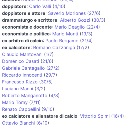
doppiatore
:
Carlo Valli
(
4/10
)
doppiatore e attore
:
Saverio Moriones
(
27/6
)
drammaturgo e scrittore
:
Alberto Gozzi
(
30/3
)
economista e docente
:
Mario Deaglio
(
22/4
)
economista e politico
:
Mario Monti
(
19/3
)
ex arbitro di calcio
:
Paolo Bergamo
(
21/4
)
ex calciatore
:
Romano Cazzaniga
(
17/2
)
Claudio Mantovani
(
1/7
)
Domenico Casati
(
21/6
)
Gabriele Cantagallo
(
27/2
)
Riccardo Innocenti
(
29/7
)
Francesco Rizzo
(
30/5
)
Luciano Manni
(
3/2
)
Roberto Manganotto
(
4/3
)
Mario Tomy
(
7/11
)
Renato Cappellini
(
9/10
)
ex calciatore e allenatore di calcio
:
Vittorio Spimi
(
16/4
)
Ottavio Bianchi
(
6/10
)