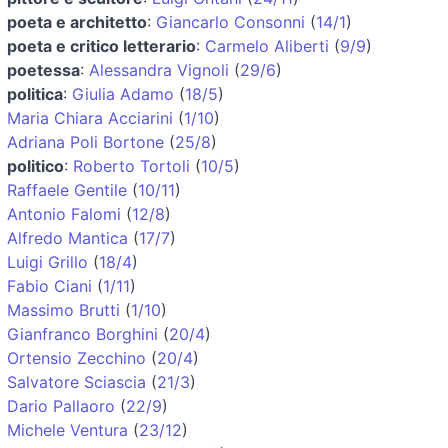
poeta e architetto
:
Giancarlo Consonni
(
14/1
)
poeta e critico letterario
:
Carmelo Aliberti
(
9/9
)
poetessa
:
Alessandra Vignoli
(
29/6
)
politica
:
Giulia Adamo
(
18/5
)
Maria Chiara Acciarini
(
1/10
)
Adriana Poli Bortone
(
25/8
)
politico
:
Roberto Tortoli
(
10/5
)
Raffaele Gentile
(
10/11
)
Antonio Falomi
(
12/8
)
Alfredo Mantica
(
17/7
)
Luigi Grillo
(
18/4
)
Fabio Ciani
(
1/11
)
Massimo Brutti
(
1/10
)
Gianfranco Borghini
(
20/4
)
Ortensio Zecchino
(
20/4
)
Salvatore Sciascia
(
21/3
)
Dario Pallaoro
(
22/9
)
Michele Ventura
(
23/12
)