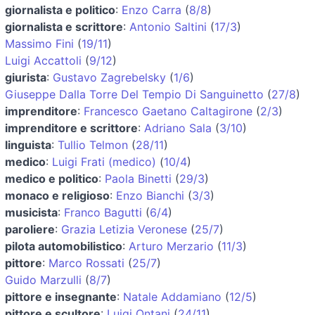
giornalista e politico
:
Enzo Carra
(
8/8
)
giornalista e scrittore
:
Antonio Saltini
(
17/3
)
Massimo Fini
(
19/11
)
Luigi Accattoli
(
9/12
)
giurista
:
Gustavo Zagrebelsky
(
1/6
)
Giuseppe Dalla Torre Del Tempio Di Sanguinetto
(
27/8
)
imprenditore
:
Francesco Gaetano Caltagirone
(
2/3
)
imprenditore e scrittore
:
Adriano Sala
(
3/10
)
linguista
:
Tullio Telmon
(
28/11
)
medico
:
Luigi Frati (medico)
(
10/4
)
medico e politico
:
Paola Binetti
(
29/3
)
monaco e religioso
:
Enzo Bianchi
(
3/3
)
musicista
:
Franco Bagutti
(
6/4
)
paroliere
:
Grazia Letizia Veronese
(
25/7
)
pilota automobilistico
:
Arturo Merzario
(
11/3
)
pittore
:
Marco Rossati
(
25/7
)
Guido Marzulli
(
8/7
)
pittore e insegnante
:
Natale Addamiano
(
12/5
)
pittore e scultore
:
Luigi Ontani
(
24/11
)