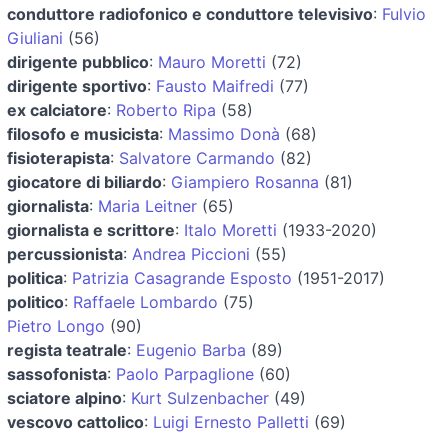
conduttore radiofonico e conduttore televisivo
:
Fulvio
Giuliani
(56)
dirigente pubblico
:
Mauro Moretti
(72)
dirigente sportivo
:
Fausto Maifredi
(77)
ex calciatore
:
Roberto Ripa
(58)
filosofo e musicista
:
Massimo Donà
(68)
fisioterapista
:
Salvatore Carmando
(82)
giocatore di biliardo
:
Giampiero Rosanna
(81)
giornalista
:
Maria Leitner
(65)
giornalista e scrittore
:
Italo Moretti
(1933-2020)
percussionista
:
Andrea Piccioni
(55)
politica
:
Patrizia Casagrande Esposto
(1951-2017)
politico
:
Raffaele Lombardo
(75)
Pietro Longo
(90)
regista teatrale
:
Eugenio Barba
(89)
sassofonista
:
Paolo Parpaglione
(60)
sciatore alpino
:
Kurt Sulzenbacher
(49)
vescovo cattolico
:
Luigi Ernesto Palletti
(69)